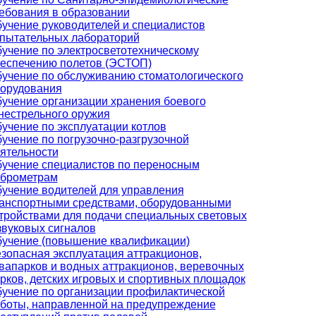
ебования в образовании
учение руководителей и специалистов
пытательных лабораторий
учение по электросветотехническому
еспечению полетов (ЭСТОП)
учение по обслуживанию стоматологического
орудования
учение организации хранения боевого
нестрельного оружия
учение по эксплуатации котлов
учение по погрузочно-разгрузочной
ятельности
учение специалистов по переносным
брометрам
учение водителей для управления
анспортными средствами, оборудованными
тройствами для подачи специальных световых
звуковых сигналов
учение (повышение квалификации)
зопасная эксплуатация аттракционов,
вапарков и водных аттракционов, веревочных
рков, детских игровых и спортивных площадок
учение по организации профилактической
боты, направленной на предупреждение