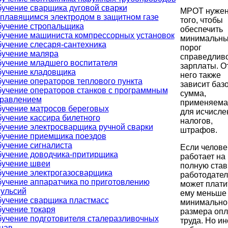
учение сварщика дуговой сварки
МРОТ нужен
плавящимся электродом в защитном газе
того, чтобы
учение стропальщика
обеспечить
учение машиниста компрессорных установок
минимальн
учение слесаря-сантехника
порог
учение маляра
справедлив
учение младшего воспитателя
зарплаты. О
учение кладовщика
него также
учение операторов теплового пункта
зависит баз
учение операторов станков с программным
сумма,
равлением
применяема
учение матросов береговых
для исчисле
учение кассира билетного
налогов,
учение электросварщика ручной сварки
штрафов.
учение приемщика поездов
учение сигналиста
Если челове
учение доводчика-притирщика
работает на
учение швеи
полную ставк
учение электрогазосварщика
работодател
учение аппаратчика по приготовлению
может плати
ульсий
ему меньше
учение сварщика пластмасс
минимально
учение токаря
размера оп
учение подготовителя сталеразливочных
труда. Но ин
нав