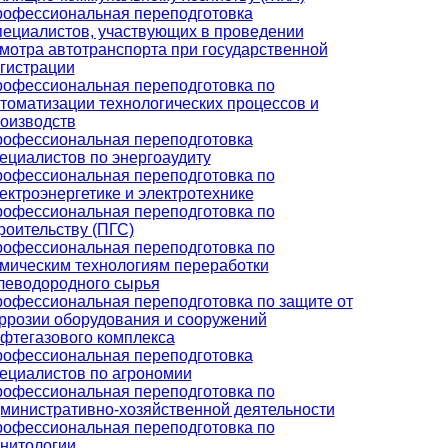
офессиональная переподготовка
ециалистов, участвующих в проведении
мотра автотранспорта при государственной
гистрации
офессиональная переподготовка по
томатизации технологических процессов и
оизводств
офессиональная переподготовка
ециалистов по энергоаудиту
офессиональная переподготовка по
ектроэнергетике и электротехнике
офессиональная переподготовка по
роительству (ПГС)
офессиональная переподготовка по
мическим технологиям переработки
леводородного сырья
офессиональная переподготовка по защите от
ррозии оборудования и сооружений
фтегазового комплекса
офессиональная переподготовка
ециалистов по агрономии
офессиональная переподготовка по
министративно-хозяйственной деятельности
офессиональная переподготовка по
нитологии