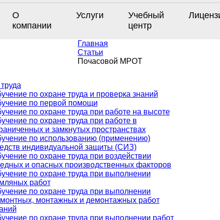
О
Услуги
Учебный
Лиценз
компании
центр
Главная
Статьи
Почасовой МРОТ
 труда
учение по охране труда и проверка знаний
учение по первой помощи
учение по охране труда при работе на высоте
учение по охране труда при работе в
раниченных и замкнутых пространствах
учение по использованию (применению)
едств индивидуальной защиты (СИЗ)
учение по охране труда при воздействии
едных и опасных производственных факторов
учение по охране труда при выполнении
мляных работ
учение по охране труда при выполнении
монтных, монтажных и демонтажных работ
аний
учение по охране труда при выполнении работ