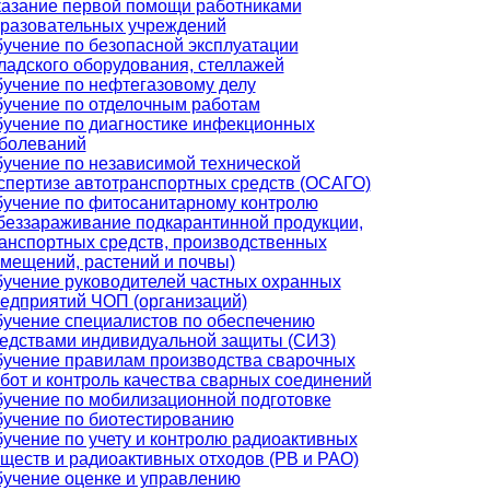
азание первой помощи работниками
разовательных учреждений
учение по безопасной эксплуатации
ладского оборудования, стеллажей
учение по нефтегазовому делу
учение по отделочным работам
учение по диагностике инфекционных
болеваний
учение по независимой технической
спертизе автотранспортных средств (ОСАГО)
учение по фитосанитарному контролю
беззараживание подкарантинной продукции,
анспортных средств, производственных
мещений, растений и почвы)
учение руководителей частных охранных
едприятий ЧОП (организаций)
учение специалистов по обеспечению
едствами индивидуальной защиты (СИЗ)
учение правилам производства сварочных
бот и контроль качества сварных соединений
учение по мобилизационной подготовке
учение по биотестированию
учение по учету и контролю радиоактивных
ществ и радиоактивных отходов (РВ и РАО)
учение оценке и управлению