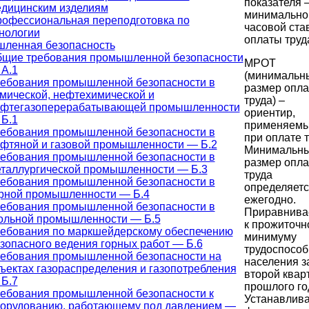
показателя 
дицинским изделиям
минимально
офессиональная переподготовка по
часовой ста
нологии
оплаты труд
ленная безопасность
щие требования промышленной безопасности
МРОТ
А.1
(минимальн
ебования промышленной безопасности в
размер опл
мической, нефтехимической и
труда) –
фтегазоперерабатывающей промышленности
ориентир,
Б.1
применяем
ебования промышленной безопасности в
при оплате т
фтяной и газовой промышленности — Б.2
Минимальн
ебования промышленной безопасности в
размер опл
таллургической промышленности — Б.3
труда
ебования промышленной безопасности в
определяетс
рной промышленности — Б.4
ежегодно.
ебования промышленной безопасности в
Приравнива
ольной промышленности — Б.5
к прожиточн
ебования по маркшейдерскому обеспечению
минимуму
зопасного ведения горных работ — Б.6
трудоспособ
ебования промышленной безопасности на
населения з
ъектах газораспределения и газопотребления
второй квар
Б.7
прошлого го
ебования промышленной безопасности к
Устанавлива
орудованию, работающему под давлением —