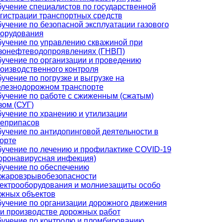
учение специалистов по государственной
гистрации транспортных средств
учение по безопасной эксплуатации газового
орудования
учение по управлению скважиной при
зонефтеводопроявлениях (ГНВП)
учение по организации и проведению
оизводственного контроля
учение по погрузке и выгрузке на
лезнодорожном транспорте
учение по работе с сжиженным (сжатым)
зом (СУГ)
учение по хранению и утилизации
еприпасов
учение по антидопинговой деятельности в
орте
учение по лечению и профилактике COVID-19
оронавирусная инфекция)
учение по обеспечению
жаровзрывобезопасности
ектрооборудования и молниезащиты особо
жных объектов
учение по организации дорожного движения
и производстве дорожных работ
учение по контролю и пломбированию