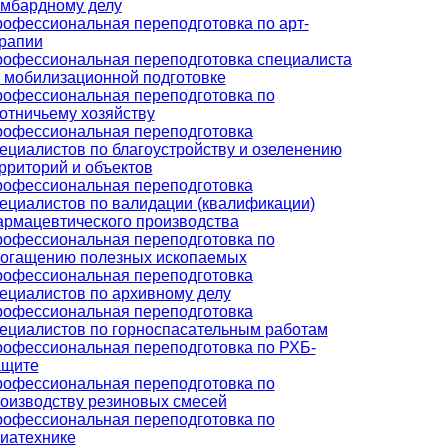
мбардному делу
офессиональная переподготовка по арт-
рапии
офессиональная переподготовка специалиста
 мобилизационной подготовке
офессиональная переподготовка по
отничьему хозяйству
офессиональная переподготовка
ециалистов по благоустройству и озеленению
рриторий и объектов
офессиональная переподготовка
ециалистов по валидации (квалификации)
рмацевтического производства
офессиональная переподготовка по
огащению полезных ископаемых
офессиональная переподготовка
ециалистов по архивному делу
офессиональная переподготовка
ециалистов по горноспасательным работам
офессиональная переподготовка по РХБ-
ащите
офессиональная переподготовка по
оизводству резиновых смесей
офессиональная переподготовка по
иатехнике