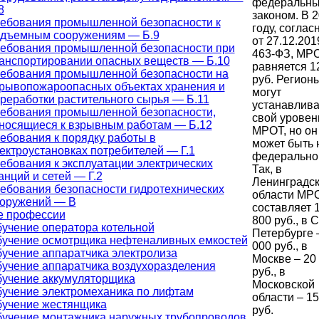
федеральн
8
законом. В 
ебования промышленной безопасности к
году, соглас
дъемным сооружениям — Б.9
от 27.12.20
ебования промышленной безопасности при
463-ФЗ, МР
анспортировании опасных веществ — Б.10
равняется 1
ебования промышленной безопасности на
руб. Регион
рывопожароопасных объектах хранения и
могут
реработки растительного сырья — Б.11
устанавлива
ебования промышленной безопасности,
свой уровен
носящиеся к взрывным работам — Б.12
МРОТ, но он
ебования к порядку работы в
может быть 
ектроустановках потребителей — Г.1
федерально
ебования к эксплуатации электрических
Так, в
анций и сетей — Г.2
Ленинградс
ебования безопасности гидротехнических
области МР
оружений — В
составляет 
е профессии
800 руб., в 
учение оператора котельной
Петербурге 
учение осмотрщика нефтеналивных емкостей
000 руб., в
учение аппаратчика электролиза
Москве – 20
учение аппаратчика воздухоразделения
руб., в
учение аккумуляторщика
Московской
учение электромеханика по лифтам
области – 15
учение жестянщика
руб.
учение монтажника наружных трубопроводов