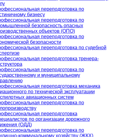
лу
офессиональная переподготовка по
стиничному бизнесу
офессиональная переподготовка по
омышленной безопасность опасных
оизводственных объектов (ОПО)
офессиональная переподготовка по
ономической безопасности
офессиональная переподготовка по судебной
спертизе
офессиональная переподготовка тренера-
структора
офессиональная переподготовка по
сударственному и муниципальному
равлению
офессиональная переподготовка механика
иационного по технической эксплуатации
спилотных авиационных систем
офессиональная переподготовка по
лопроизводству
офессиональная переподготовка
ециалистов по организации дорожного
ижения (ОДД)
офессиональная переподготовка по
лищно-коммунальному хозяйству (ЖКХ)