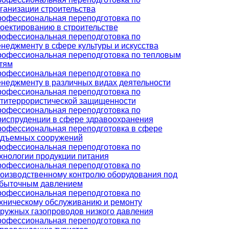
ганизации строительства
офессиональная переподготовка по
оектированию в строительстве
офессиональная переподготовка по
неджменту в сфере культуры и искусства
офессиональная переподготовка по тепловым
тям
офессиональная переподготовка по
неджменту в различных видах деятельности
офессиональная переподготовка по
титеррористической защищенности
офессиональная переподготовка по
испруденции в сфере здравоохранения
офессиональная переподготовка в сфере
дъемных сооружений
офессиональная переподготовка по
хнологии продукции питания
офессиональная переподготовка по
оизводственному контролю оборудования под
быточным давлением
офессиональная переподготовка по
хническому обслуживанию и ремонту
ружных газопроводов низкого давления
офессиональная переподготовка по