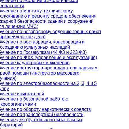
учение по экологии и экологической
зопасности
учение по монтажу, техническому
служиванию и ремонту средств обеспечения
жарной безопасности зданий и сооружений
ля лицензии МЧС)
учение по безопасному ведению горных работ
аркшейдерское дело)
учение по реставрации, консервации и
ссозданию культурных наследий
учение по Госзакупкам (44 ФЗ и 223 ФЗ)
учение по ЖКХ (управление и эксплуатация)
учение кадастровых инженеров
учение инструктора-преподавателя навыкам
рвой помощи (Инструктор массового
учения)
учение по электробезопасности на 2, 3, 4 и 5
уппу
учение изыскателей
учение по безопасной работе с
кроорганизмами
учение по обороту наркотических средств
учение по транспортной безопасности
учение для грунтовых испытательных
бораторий