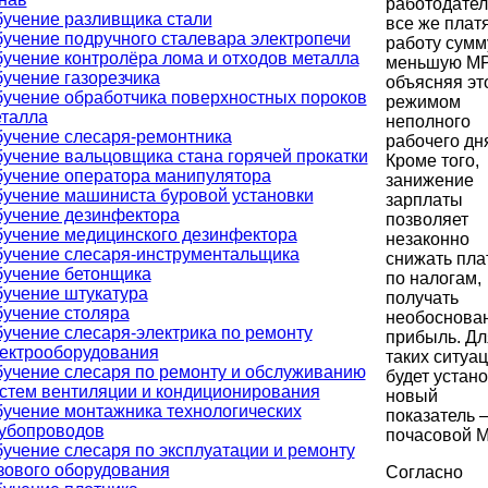
работодател
учение разливщика стали
все же платя
учение подручного сталевара электропечи
работу сумм
учение контролёра лома и отходов металла
меньшую МР
учение газорезчика
объясняя эт
учение обработчика поверхностных пороков
режимом
талла
неполного
учение слесаря-ремонтника
рабочего дн
учение вальцовщика стана горячей прокатки
Кроме того,
учение оператора манипулятора
занижение
учение машиниста буровой установки
зарплаты
учение дезинфектора
позволяет
учение медицинского дезинфектора
незаконно
учение слесаря-инструментальщика
снижать пла
учение бетонщика
по налогам,
учение штукатура
получать
учение столяра
необоснова
учение слесаря-электрика по ремонту
прибыль. Дл
ектрооборудования
таких ситуа
учение слесаря по ремонту и обслуживанию
будет устан
стем вентиляции и кондиционирования
новый
учение монтажника технологических
показатель 
убопроводов
почасовой 
учение слесаря по эксплуатации и ремонту
зового оборудования
Согласно