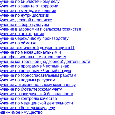
учение по библиотечному делу
учение по защите от коррозии
учение по методам изоляции
учение по нутрициологии
учение деловой переписке
учение в сфере культуры
учение в агрономии и сельском хозяйстве
учение по арт-терапии
учение бережливому производству
учение по обмотке
учение технической документации в IT
учение по межнациональным и
жконфессиональным отношениям
учение контрольной (надзорной) деятельности
учение по программе Честный знак
учение по программе Чистый воздух
учение по горноспасательным работам
учение по водным ресурсам
учение антимонопольному комплаенсу
учение по бухгалтерскому учету
учение по юридической безопасности
учение по контролю качества
учение по медицинской деятельности
учение по брокерскому делу
движимое имущество