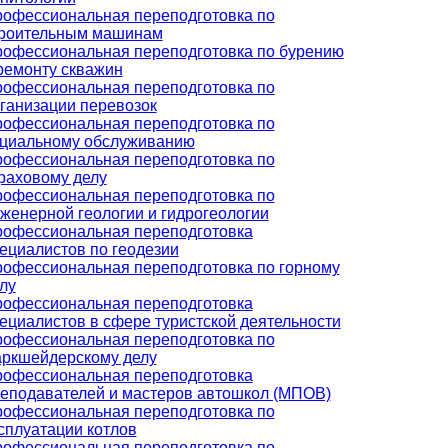
офессиональная переподготовка по
роительным машинам
офессиональная переподготовка по бурению
ремонту скважин
офессиональная переподготовка по
ганизации перевозок
офессиональная переподготовка по
циальному обслуживанию
офессиональная переподготовка по
раховому делу
офессиональная переподготовка по
женерной геологии и гидрогеологии
офессиональная переподготовка
ециалистов по геодезии
офессиональная переподготовка по горному
лу
офессиональная переподготовка
ециалистов в сфере туристской деятельности
офессиональная переподготовка по
ркшейдерскому делу
офессиональная переподготовка
еподавателей и мастеров автошкол (МПОВ)
офессиональная переподготовка по
сплуатации котлов
офессиональная переподготовка по