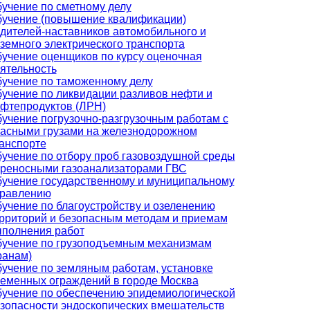
учение по сметному делу
учение (повышение квалификации)
дителей-наставников автомобильного и
земного электрического транспорта
учение оценщиков по курсу оценочная
ятельность
учение по таможенному делу
учение по ликвидации разливов нефти и
фтепродуктов (ЛРН)
учение погрузочно-разгрузочным работам с
асными грузами на железнодорожном
анспорте
учение по отбору проб газовоздушной среды
реносными газоанализаторами ГВС
учение государственному и муниципальному
равлению
учение по благоустройству и озеленению
рриторий и безопасным методам и приемам
полнения работ
учение по грузоподъемным механизмам
ранам)
учение по земляным работам, установке
еменных ограждений в городе Москва
учение по обеспечению эпидемиологической
зопасности эндоскопических вмешательств