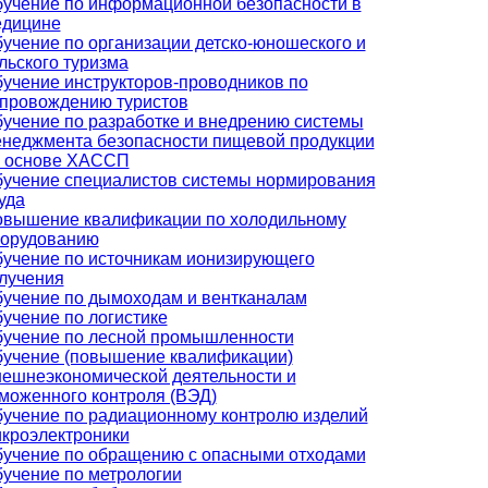
учение по информационной безопасности в
дицине
учение по организации детско-юношеского и
льского туризма
учение инструкторов-проводников по
провождению туристов
учение по разработке и внедрению системы
неджмента безопасности пищевой продукции
 основе ХАССП
учение специалистов системы нормирования
уда
вышение квалификации по холодильному
орудованию
учение по источникам ионизирующего
лучения
учение по дымоходам и вентканалам
учение по логистике
учение по лесной промышленности
учение (повышение квалификации)
ешнеэкономической деятельности и
моженного контроля (ВЭД)
учение по радиационному контролю изделий
кроэлектроники
учение по обращению с опасными отходами
учение по метрологии