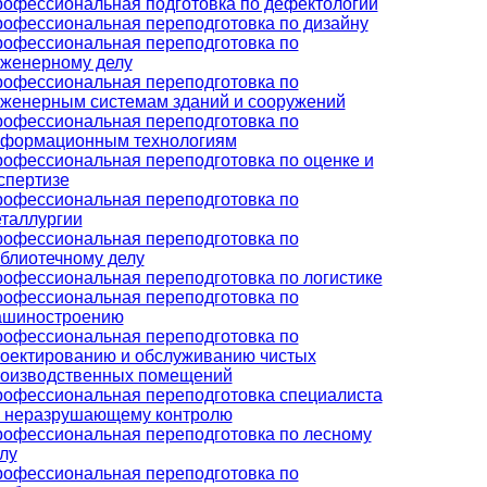
офессиональная подготовка по дефектологии
офессиональная переподготовка по дизайну
офессиональная переподготовка по
женерному делу
офессиональная переподготовка по
женерным системам зданий и сооружений
офессиональная переподготовка по
формационным технологиям
офессиональная переподготовка по оценке и
спертизе
офессиональная переподготовка по
таллургии
офессиональная переподготовка по
блиотечному делу
офессиональная переподготовка по логистике
офессиональная переподготовка по
ашиностроению
офессиональная переподготовка по
оектированию и обслуживанию чистых
оизводственных помещений
офессиональная переподготовка специалиста
 неразрушающему контролю
офессиональная переподготовка по лесному
лу
офессиональная переподготовка по