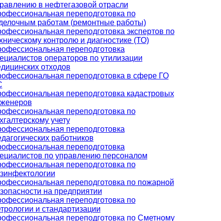
равлению в нефтегазовой отрасли
офессиональная переподготовка по
делочным работам (ремонтные работы)
офессиональная переподготовка экспертов по
хническому контролю и диагностике (ТО)
офессиональная переподготовка
ециалистов операторов по утилизации
дицинских отходов
офессиональная переподготовка в сфере ГО
С
офессиональная переподготовка кадастровых
женеров
офессиональная переподготовка по
хгалтерскому учету
офессиональная переподготовка
дагогических работников
офессиональная переподготовка
ециалистов по управлению персоналом
офессиональная переподготовка по
зинфектологии
офессиональная переподготовка по пожарной
зопасности на предприятии
офессиональная переподготовка по
трологии и стандартизации
офессиональная переподготовка по Сметному