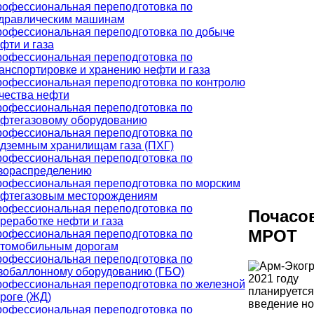
офессиональная переподготовка по
дравлическим машинам
офессиональная переподготовка по добыче
фти и газа
офессиональная переподготовка по
анспортировке и хранению нефти и газа
офессиональная переподготовка по контролю
чества нефти
офессиональная переподготовка по
фтегазовому оборудованию
офессиональная переподготовка по
дземным хранилищам газа (ПХГ)
офессиональная переподготовка по
зораспределению
офессиональная переподготовка по морским
фтегазовым месторождениям
офессиональная переподготовка по
Почасо
реработке нефти и газа
МРОТ
офессиональная переподготовка по
томобильным дорогам
офессиональная переподготовка по
зобаллонному оборудованию (ГБО)
2021 году
офессиональная переподготовка по железной
планируется
роге (ЖД)
введение но
офессиональная переподготовка по