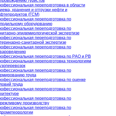
провождению туристов
офессиональная переподготовка в области
иема, хранения и отгрузки нефти и
фтепродуктов (ГСМ)
офессиональная переподготовка по
лодильному оборудованию
офессиональная переподготовка по
нитарно-эпидемиологической экспертизе
офессиональная переподготовка по
теринарно-санитарной экспертизе
офессиональная переподготовка по
вароведению
офессиональная переподготовка по РАО и РВ
офессиональная переподготовка технологиям
узоперевозок
офессиональная переподготовка по
рмированию труда
офессиональная переподготовка по оценке
ловий труда
офессиональная переподготовка по
хитектуре
офессиональная переподготовка по
режливому производству
офессиональная переподготовка по
дрометеорологии