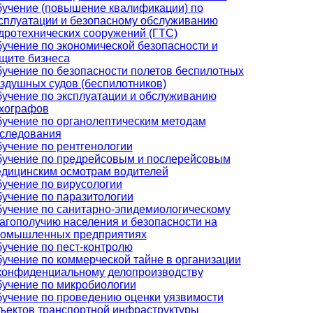
учение (повышение квалификации) по
сплуатации и безопасному обслуживанию
дротехнических сооружений (ГТС)
учение по экономической безопасности и
щите бизнеса
учение по безопасности полетов беспилотных
здушных судов (беспилотников)
учение по эксплуатации и обслуживанию
хографов
учение по органолептическим методам
следования
учение по рентгенологии
учение по предрейсовым и послерейсовым
дицинским осмотрам водителей
учение по вирусологии
учение по паразитологии
учение по санитарно-эпидемиологическому
агополучию населения и безопасности на
омышленных предприятиях
учение по пест-контролю
учение по коммерческой тайне в организации
конфиденциальному делопроизводству
учение по микробиологии
учение по проведению оценки уязвимости
ъектов транспортной инфраструктуры