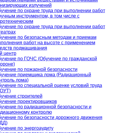
низирующих излучений
учение по охране труда при выполнении работ
ручным инструментом, в том числе с
ротехническим
учение по охране труда при выполнении работ
театрах
учение по безопасным методам и приемам
полнения работ на высоте с применением
едств подмащивания
й центр
учение по ГОЧС (Обучение по гражданской
ороне)
учение по пожарной безопасности
учение приемщика лома (Радиационный
нтроль лома)
учение по специальной оценке условий труда
ОУТ)
учение строителей
учение проектировщиков
учение по радиационной безопасности и
диационному контролю
учение по безопасности дорожного движения
ДД)
учение по энергоаудиту