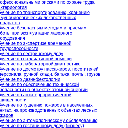
офессиональными рисками по охране труда
ктериология
учение по транспортированию, хранению
мунобиологических лекарственных
епаратов
учение безопасным методам и приемам
боты при эксплуатации лазерного
орудования
учение по экспертизе временной
трудоспособности
учение по сестринскому делу
учение по паллиативной помощи
учение по лабораторной диагностике
учение по досмотру пассажиров, посетителей
персонала, ручной клади, багажа, почты, грузов
учение по дезинфектологии
учение по обеспечению технической
зопасности на объектах атомной энергии
учение по антитеррористической
щищенности
учение по тушению пожаров в населенных
нктах, на производственных объектах лесных
ожаров
учение по энтомологическому обследованию
учение по гостиничному делу (бизнесу)