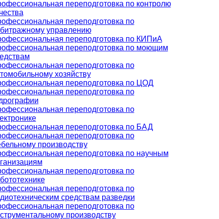
офессиональная переподготовка по контролю
чества
офессиональная переподготовка по
битражному управлению
офессиональная переподготовка по КИПиА
офессиональная переподготовка по моющим
едствам
офессиональная переподготовка по
томобильному хозяйству
офессиональная переподготовка по ЦОД
офессиональная переподготовка по
дрографии
офессиональная переподготовка по
ектронике
офессиональная переподготовка по БАД
офессиональная переподготовка по
бельному производству
офессиональная переподготовка по научным
ганизациям
офессиональная переподготовка по
бототехнике
офессиональная переподготовка по
диотехническим средствам разведки
офессиональная переподготовка по
струментальному производству