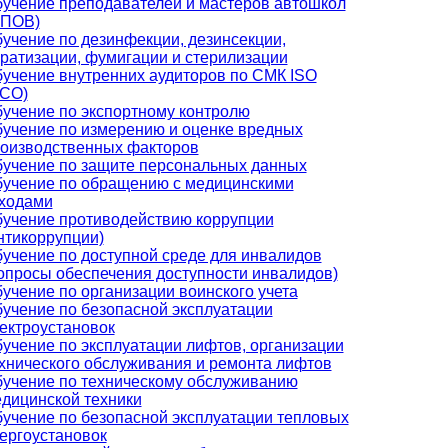
учение преподавателей и мастеров автошкол
МПОВ)
учение по дезинфекции, дезинсекции,
ратизации, фумигации и стерилизации
учение внутренних аудиторов по СМК ISO
СО)
учение по экспортному контролю
учение по измерению и оценке вредных
оизводственных факторов
учение по защите персональных данных
учение по обращению с медицинскими
ходами
учение противодействию коррупции
нтикоррупции)
учение по доступной среде для инвалидов
опросы обеспечения доступности инвалидов)
учение по организации воинского учета
учение по безопасной эксплуатации
ектроустановок
учение по эксплуатации лифтов, организации
хнического обслуживания и ремонта лифтов
учение по техническому обслуживанию
дицинской техники
учение по безопасной эксплуатации тепловых
ергоустановок