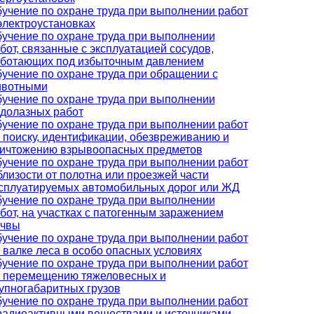
учение по охране труда при выполнении работ
электроустановках
учение по охране труда при выполнении
бот, связанные с эксплуатацией сосудов,
ботающих под избыточным давлением
учение по охране труда при обращении с
ивотными
учение по охране труда при выполнении
долазных работ
учение по охране труда при выполнении работ
 поиску, идентификации, обезвреживанию и
ичтожению взрывоопасных предметов
учение по охране труда при выполнении работ
близости от полотна или проезжей части
сплуатируемых автомобильных дорог или ЖД
учение по охране труда при выполнении
бот, на участках с патогенным заражением
очвы
учение по охране труда при выполнении работ
 валке леса в особо опасных условиях
учение по охране труда при выполнении работ
 перемещению тяжеловесных и
упногабаритных грузов
учение по охране труда при выполнении работ
радиоактивными веществами и источниками