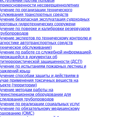
еступлений против половой
прикосновенности несовершеннолетних
учение по организации технического
служивания транспортных средств
учение безопасная эксплуатация судоходных
портовых гидротехнических сооружени
учение по поверке и калибровки резервуаров
трубопроводов
учение экспертов по техническому контролю и
агностике автотранспортных средств
ехническое обслуживание)
учение по работе со служебной информацией,
держащейся в документах об
титеррористической защищенности (ДСП)
учение по испытаниям пожарных лестниц и
раждений крыш
учение способам защиты и действиям в
учае применения токсичных веществ на
ъекте (территории)
учение методам работы на
леинспекционном оборудовании для
следования трубопроводов
учение по реализации социальных услуг
учение по обязательному медицинскому
рахованию (ОМС)