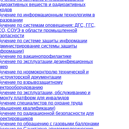
диоактивных веществ и радиоактивных
ходов
учение по информационным технологиям в
разовании
учение по системам оповещения: ДГС, ГГС,
О, СОУЭ в области промышленной
зопасности
учение по системе защиты информации
дминистрирование системы защиты
формации)
учение по вакцинопрофилактике
учение по эксплуатации дезинфекционных
мер
учение по нормоконтролю технической и
нструкторской документации
учение по взрывозащитному
ектрооборудованию
учение по эксплуатации, обслуживанию и
монту платформ для инвалидов
учение специалистов по охране труда
овышение квалификации)
учение по радиационной безопасности для
оектировщиков
учение по обращению с газовыми баллонами
учение по Санитарно-эпидемиологические