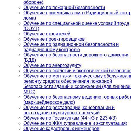
обороне)
Обучение по пожарной безопасности
Обучение приемщика лома (Радиационный конт
лома)
Обучение по специальной оценке условий труда
(СОУТ)
Обучение строителей
Обучение проектировщиков
Обучение по радиационной безопасности и
радиационному контролю
Обучение по безопасности дорожного движения
(БДД)
Обучение по энергоаудиту
Обучение по экологии и экологической безопасн
Обучение по монтажу, техническому обслуживан
ремонту средств обеспечения пожарной
безопасности зданий и сооружений (для лицензи
МЧС)
Обучение по безопасному ведению горных рабо
(маркшейдерское дело)
Обучение по реставрации, консервации и
воссозданию культурных наследий
Обучение по Госзакупкам (44 ФЗ и 223 ФЗ)
Обучение по ЖКХ (управление и эксплуатация)
Обучение кадастровых инженеров