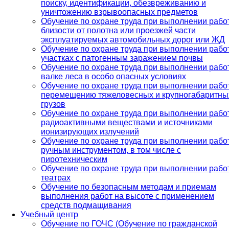
поиску, идентификации, обезвреживанию и
уничтожению взрывоопасных предметов
Обучение по охране труда при выполнении рабо
близости от полотна или проезжей части
эксплуатируемых автомобильных дорог или ЖД
Обучение по охране труда при выполнении работ
участках с патогенным заражением почвы
Обучение по охране труда при выполнении рабо
валке леса в особо опасных условиях
Обучение по охране труда при выполнении рабо
перемещению тяжеловесных и крупногабаритны
грузов
Обучение по охране труда при выполнении работ
радиоактивными веществами и источниками
ионизирующих излучений
Обучение по охране труда при выполнении работ
ручным инструментом, в том числе с
пиротехническим
Обучение по охране труда при выполнении рабо
театрах
Обучение по безопасным методам и приемам
выполнения работ на высоте с применением
средств подмащивания
Учебный центр
Обучение по ГОЧС (Обучение по гражданской