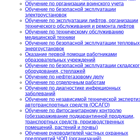
Обучение по организации воинского учета
Обучение по безопасной эксплуатации
электроустановок
Обучение по эксплуатации лифтов, организации
технического обслуживания и ремонта лифтов
Обучение по техническому обслуживанию
медицинской техники
Обучение по безопасной эксплуатации тепловых
энергоустановок
Оказание первой помощи работниками
образовательных учреждений
Обучение по безопасной эксплуатации складског
оборудования, стеллажей
Обучение по нефтегазовому делу
Обучение по отделочным работам
Обучение по диагностике инфекционных
заболеваний
Обучение по независимой технической эксперти
автотранспортных средств (ОСАГО)
Обучение по фитосанитарному контролю
(обеззараживание подкарантинной продукции,
транспортных средств, производственных
помещений, растений и почвы)
Обучение руководителей частных охранных
предприятий ЧОП (организаций)