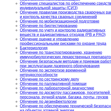
Обучение специалистов по обеспечению средст
индивидуальной защиты (СИЗ)
Обучение правилам производства сварочных ра
и контроль качества сварных соединений
Обучение по мобилизационной подготовке
Обучение по биотестированию
Обучение по учету и контролю радиоактивных
веществ и радиоактивных отходов (РВ и РАО)
Обучение оценке и управлению
профессиональными рисками по охране труда
Бактериология
Обучение по транспортированию, хранению
иммунобиологических лекарственных препарато
Обучение безопасным методам и приемам рабо
при эксплуатации лазерного оборудования
Обучение по экспертизе временной
нетрудоспособности
Обучение по сестринскому делу
Обучение по паллиативной помощи
Обучение по лабораторной диагностике
Обучение по досмотру пассажиров, посетителей 
персонала, ручной клади, багажа, почты, грузов
Обучение по дезинфектологии
Обучение по обеспечению технической безопасн
на объектах атомной энергии