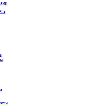
вами
бот
в
ты
и
ости