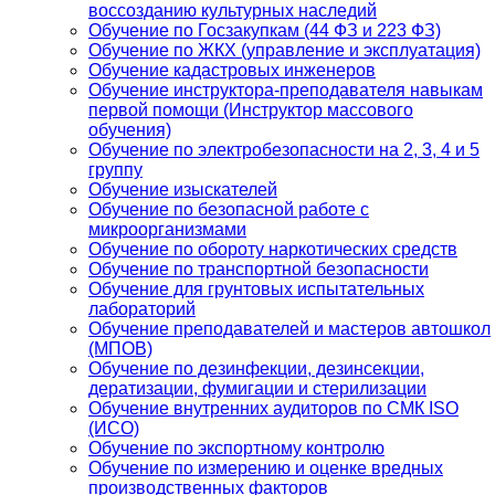
воссозданию культурных наследий
Обучение по Госзакупкам (44 ФЗ и 223 ФЗ)
Обучение по ЖКХ (управление и эксплуатация)
Обучение кадастровых инженеров
Обучение инструктора-преподавателя навыкам
первой помощи (Инструктор массового
обучения)
Обучение по электробезопасности на 2, 3, 4 и 5
группу
Обучение изыскателей
Обучение по безопасной работе с
микроорганизмами
Обучение по обороту наркотических средств
Обучение по транспортной безопасности
Обучение для грунтовых испытательных
лабораторий
Обучение преподавателей и мастеров автошкол
(МПОВ)
Обучение по дезинфекции, дезинсекции,
дератизации, фумигации и стерилизации
Обучение внутренних аудиторов по СМК ISO
(ИСО)
Обучение по экспортному контролю
Обучение по измерению и оценке вредных
производственных факторов