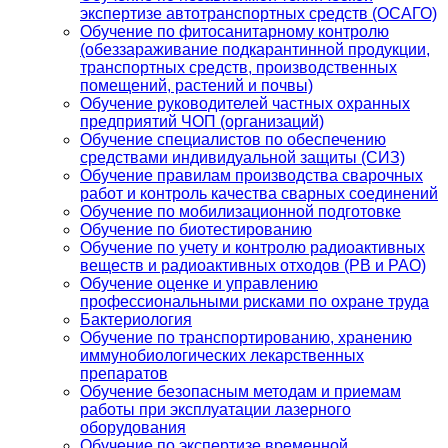
экспертизе автотранспортных средств (ОСАГО)
Обучение по фитосанитарному контролю
(обеззараживание подкарантинной продукции,
транспортных средств, производственных
помещений, растений и почвы)
Обучение руководителей частных охранных
предприятий ЧОП (организаций)
Обучение специалистов по обеспечению
средствами индивидуальной защиты (СИЗ)
Обучение правилам производства сварочных
работ и контроль качества сварных соединений
Обучение по мобилизационной подготовке
Обучение по биотестированию
Обучение по учету и контролю радиоактивных
веществ и радиоактивных отходов (РВ и РАО)
Обучение оценке и управлению
профессиональными рисками по охране труда
Бактериология
Обучение по транспортированию, хранению
иммунобиологических лекарственных
препаратов
Обучение безопасным методам и приемам
работы при эксплуатации лазерного
оборудования
Обучение по экспертизе временной