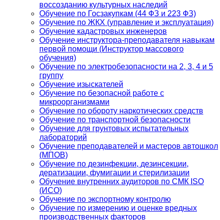
воссозданию культурных наследий
Обучение по Госзакупкам (44 ФЗ и 223 ФЗ)
Обучение по ЖКХ (управление и эксплуатация)
Обучение кадастровых инженеров
Обучение инструктора-преподавателя навыкам
первой помощи (Инструктор массового
обучения)
Обучение по электробезопасности на 2, 3, 4 и 5
группу
Обучение изыскателей
Обучение по безопасной работе с
микроорганизмами
Обучение по обороту наркотических средств
Обучение по транспортной безопасности
Обучение для грунтовых испытательных
лабораторий
Обучение преподавателей и мастеров автошкол
(МПОВ)
Обучение по дезинфекции, дезинсекции,
дератизации, фумигации и стерилизации
Обучение внутренних аудиторов по СМК ISO
(ИСО)
Обучение по экспортному контролю
Обучение по измерению и оценке вредных
производственных факторов