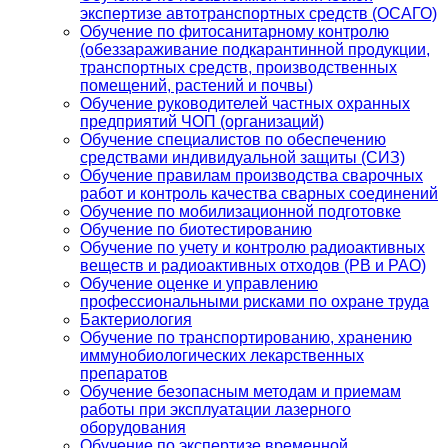
экспертизе автотранспортных средств (ОСАГО)
Обучение по фитосанитарному контролю
(обеззараживание подкарантинной продукции,
транспортных средств, производственных
помещений, растений и почвы)
Обучение руководителей частных охранных
предприятий ЧОП (организаций)
Обучение специалистов по обеспечению
средствами индивидуальной защиты (СИЗ)
Обучение правилам производства сварочных
работ и контроль качества сварных соединений
Обучение по мобилизационной подготовке
Обучение по биотестированию
Обучение по учету и контролю радиоактивных
веществ и радиоактивных отходов (РВ и РАО)
Обучение оценке и управлению
профессиональными рисками по охране труда
Бактериология
Обучение по транспортированию, хранению
иммунобиологических лекарственных
препаратов
Обучение безопасным методам и приемам
работы при эксплуатации лазерного
оборудования
Обучение по экспертизе временной