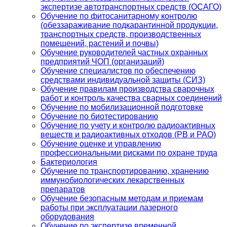
экспертизе автотранспортных средств (ОСАГО)
Обучение по фитосанитарному контролю
(обеззараживание подкарантинной продукции,
транспортных средств, производственных
помещений, растений и почвы)
Обучение руководителей частных охранных
предприятий ЧОП (организаций)
Обучение специалистов по обеспечению
средствами индивидуальной защиты (СИЗ)
Обучение правилам производства сварочных
работ и контроль качества сварных соединений
Обучение по мобилизационной подготовке
Обучение по биотестированию
Обучение по учету и контролю радиоактивных
веществ и радиоактивных отходов (РВ и РАО)
Обучение оценке и управлению
профессиональными рисками по охране труда
Бактериология
Обучение по транспортированию, хранению
иммунобиологических лекарственных
препаратов
Обучение безопасным методам и приемам
работы при эксплуатации лазерного
оборудования
Обучение по экспертизе временной