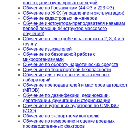
воссозданию культурных наследий
Обучение по Госзакупкам (44 ФЗ и 223 ФЗ)
Обучение по ЖКХ (управление и эксплуатация)
Обучение кадастровых инженеров
Обучение инструктора-преподавателя навыкам
первой помощи (Инструктор массового
обучения)
Обучение по электробезопасности на 2, 3, 4 и 5
группу
Обучение изыскателей
Обучение по безопасной работе с
микроорганизмами
Обучение по обороту наркотических средств
Обучение по транспортной безопасности
Обучение для грунтовых испытательных
лабораторий
Обучение преподавателей и мастеров автошкол
(МПОВ)
Обучение по дезинфекции, дезинсекции,
дератизации, фумигации и стерилизации
Обучение внутренних аудиторов по СМК ISO
(ИСО)
Обучение по экспортному контролю
Обучение по измерению и оценке вредных
производственных факторов