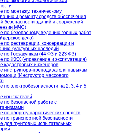
е по экологии и экологической
ности
е по монтажу, техническому
ванию и ремонту средств обеспечения
й безопасности зданий и сооружений
цензии МЧС)
е по безопасному ведению горных работ
йдерское дело)
е по реставрации, консервации и
анию культурных наследий
е по Госзакупкам (44 ФЗ и 223 ФЗ)
е по ЖКХ (управление и эксплуатация)
е кадастровых инженеров
е инструктора-преподавателя навыкам
помощи (Инструктор массового
я)
 по электробезопасности на 2, 3, 4 и 5
е изыскателей
е по безопасной работе с
ганизмами
е по обороту наркотических средств
е по транспортной безопасности
е для грунтовых испытательных
орий