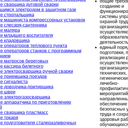
общие требо
е сварщика дуговой сварки
созданию и
щимся электродом в защитном газе
функционир
е стропальщика
системы упр
е машиниста компрессорных установок
охраной труд
е слесаря-сантехника
организациях
е маляра
осуществля
е младшего воспитателя
образовател
е кладовщика
деятельность
е операторов теплового пункта
единый поря
е операторов станков с программным
подготовки, 
ением
реализации 
е матросов береговых
осуществле
е кассира билетного
организацио
е электросварщика ручной сварки
технических,
е приемщика поездов
гигиенически
е сигналиста
лечебно-
е доводчика-притирщика
профилактич
е швеи
мероприятий
е электрогазосварщика
направленны
е аппаратчика по приготовлению
обеспечение
й
безопасных 
е сварщика пластмасс
труда и сохр
е токаря
здоровья раб
е подготовителя сталеразливочных
обучающихся