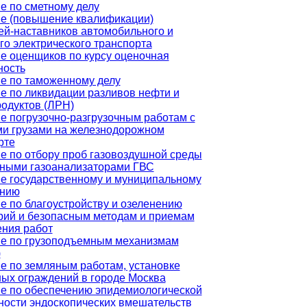
е по сметному делу
е (повышение квалификации)
ей-наставников автомобильного и
го электрического транспорта
е оценщиков по курсу оценочная
ность
е по таможенному делу
е по ликвидации разливов нефти и
одуктов (ЛРН)
е погрузочно-разгрузочным работам с
и грузами на железнодорожном
рте
е по отбору проб газовоздушной среды
ными газоанализаторами ГВС
е государственному и муниципальному
ению
е по благоустройству и озеленению
рий и безопасным методам и приемам
ния работ
е по грузоподъемным механизмам
)
е по земляным работам, установке
ых ограждений в городе Москва
е по обеспечению эпидемиологической
ности эндоскопических вмешательств