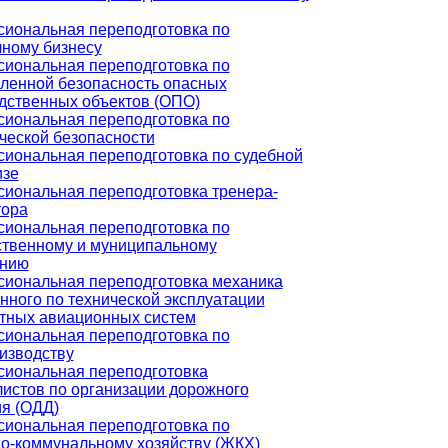
иональная переподготовка по
чному бизнесу
иональная переподготовка по
енной безопасность опасных
дственных объектов (ОПО)
иональная переподготовка по
ческой безопасности
иональная переподготовка по судебной
изе
иональная переподготовка тренера-
тора
иональная переподготовка по
ственному и муниципальному
ению
иональная переподготовка механика
нного по технической эксплуатации
тных авиационных систем
иональная переподготовка по
изводству
иональная переподготовка
истов по организации дорожного
я (ОДД)
иональная переподготовка по
-коммунальному хозяйству (ЖКХ)