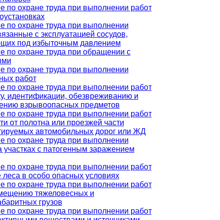
е по охране труда при выполнении работ
роустановках
е по охране труда при выполнении
вязанные с эксплуатацией сосудов,
щих под избыточным давлением
е по охране труда при обращении с
ыми
е по охране труда при выполнении
ных работ
е по охране труда при выполнении работ
ку, идентификации, обезвреживанию и
ению взрывоопасных предметов
е по охране труда при выполнении работ
ти от полотна или проезжей части
тируемых автомобильных дорог или ЖД
е по охране труда при выполнении
на участках с патогенным заражением
е по охране труда при выполнении работ
е леса в особо опасных условиях
е по охране труда при выполнении работ
мещению тяжеловесных и
абаритных грузов
е по охране труда при выполнении работ
активными веществами и источниками