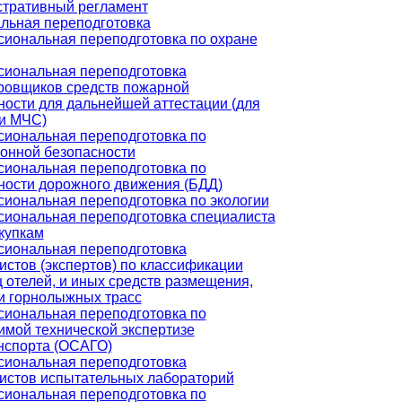
тративный регламент
льная переподготовка
иональная переподготовка по охране
иональная переподготовка
ровщиков средств пожарной
ности для дальнейшей аттестации (для
и МЧС)
иональная переподготовка по
онной безопасности
иональная переподготовка по
ности дорожного движения (БДД)
иональная переподготовка по экологии
иональная переподготовка специалиста
акупкам
иональная переподготовка
истов (экспертов) по классификации
ц отелей, и иных средств размещения,
и горнолыжных трасс
иональная переподготовка по
имой технической экспертизе
нспорта (ОСАГО)
иональная переподготовка
истов испытательных лабораторий
иональная переподготовка по