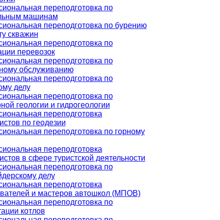
иональная переподготовка по
льным машинам
иональная переподготовка по бурению
ту скважин
иональная переподготовка по
ации перевозок
иональная переподготовка по
ному обслуживанию
иональная переподготовка по
ому делу
иональная переподготовка по
ной геологии и гидрогеологии
иональная переподготовка
истов по геодезии
иональная переподготовка по горному
иональная переподготовка
истов в сфере туристской деятельности
иональная переподготовка по
дерскому делу
иональная переподготовка
вателей и мастеров автошкол (МПОВ)
иональная переподготовка по
тации котлов
иональная переподготовка по