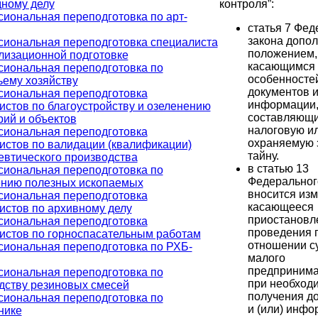
ному делу
контроля”:
иональная переподготовка по арт-
статья 7 Фед
закона допол
иональная переподготовка специалиста
положением,
лизационной подготовке
касающимся
иональная переподготовка по
особенносте
ьему хозяйству
документов и
иональная переподготовка
информации
истов по благоустройству и озеленению
составляющ
рий и объектов
налоговую и
иональная переподготовка
охраняемую 
истов по валидации (квалификации)
тайну.
втического производства
в статью 13
иональная переподготовка по
Федеральног
нию полезных ископаемых
вносится изм
иональная переподготовка
касающееся
истов по архивному делу
приостановл
иональная переподготовка
проведения 
истов по горноспасательным работам
отношении с
иональная переподготовка по РХБ-
малого
предпринима
иональная переподготовка по
при необход
дству резиновых смесей
получения д
иональная переподготовка по
и (или) инфо
нике