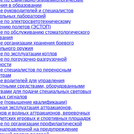
ния в образовании
е руководителей и специалистов
ельных лабораторий
е по электросветотехническому
ению полетов (ЭСТОП)
е по обслуживанию стоматологического
вания
е организации хранения боевого
ельного оружия
е по эксплуатации котлов
е по погрузочно-разгрузочной
ности
е специалистов по переносным
етрам
е водителей для управления
ртными средствами, оборудованными
твами для подачи специальных световых
вых сигналов
е (повышение квалификации)
ная эксплуатация аттракционов,
ков и водных аттракционов, веревочных
 детских игровых и спортивных площадок
е по организации профилактической
 направленной на предупреждение