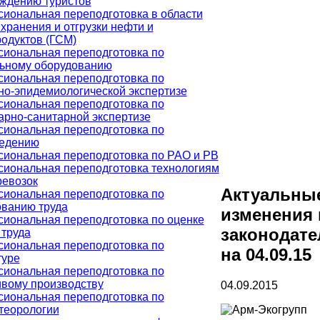
ждению туристов
иональная переподготовка в области
 хранения и отгрузки нефти и
одуктов (ГСМ)
иональная переподготовка по
ьному оборудованию
иональная переподготовка по
но-эпидемиологической экспертизе
иональная переподготовка по
арно-санитарной экспертизе
иональная переподготовка по
ведению
иональная переподготовка по РАО и РВ
иональная переподготовка технологиям
ревозок
Актуальны
иональная переподготовка по
ванию труда
изменения 
иональная переподготовка по оценке
законодате
 труда
иональная переподготовка по
на 04.09.15
туре
иональная переподготовка по
вому производству
04.09.2015
иональная переподготовка по
теорологии