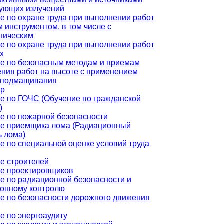
ующих излучений
е по охране труда при выполнении работ
м инструментом, в том числе с
ническим
е по охране труда при выполнении работ
х
е по безопасным методам и приемам
ния работ на высоте с применением
 подмащивания
тр
е по ГОЧС (Обучение по гражданской
)
е по пожарной безопасности
е приемщика лома (Радиационный
ь лома)
е по специальной оценке условий труда
е строителей
е проектировщиков
е по радиационной безопасности и
онному контролю
е по безопасности дорожного движения
е по энергоаудиту