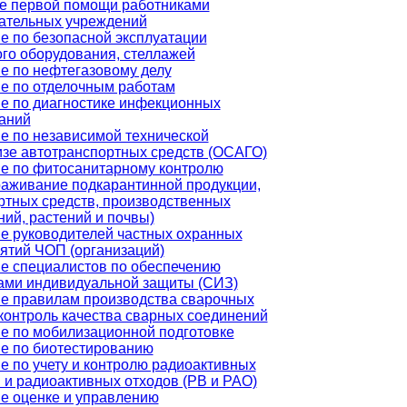
е первой помощи работниками
ательных учреждений
е по безопасной эксплуатации
ого оборудования, стеллажей
е по нефтегазовому делу
е по отделочным работам
е по диагностике инфекционных
аний
е по независимой технической
изе автотранспортных средств (ОСАГО)
е по фитосанитарному контролю
раживание подкарантинной продукции,
ртных средств, производственных
ий, растений и почвы)
е руководителей частных охранных
ятий ЧОП (организаций)
е специалистов по обеспечению
ами индивидуальной защиты (СИЗ)
е правилам производства сварочных
 контроль качества сварных соединений
е по мобилизационной подготовке
е по биотестированию
е по учету и контролю радиоактивных
 и радиоактивных отходов (РВ и РАО)
е оценке и управлению