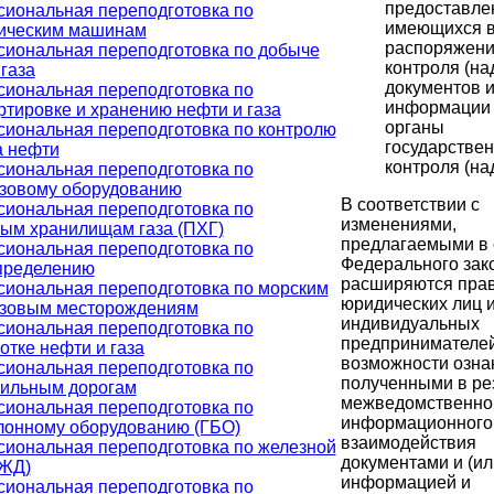
предоставле
иональная переподготовка по
имеющихся 
ическим машинам
распоряжени
иональная переподготовка по добыче
контроля (на
газа
документов и
иональная переподготовка по
информации 
ртировке и хранению нефти и газа
органы
иональная переподготовка по контролю
государствен
а нефти
контроля (на
иональная переподготовка по
зовому оборудованию
В соответствии с
иональная переподготовка по
изменениями,
ым хранилищам газа (ПХГ)
предлагаемыми в 
иональная переподготовка по
Федерального зак
пределению
расширяются пра
иональная переподготовка по морским
юридических лиц 
зовым месторождениям
индивидуальных
иональная переподготовка по
предпринимателей
отке нефти и газа
возможности озна
иональная переподготовка по
полученными в ре
ильным дорогам
межведомственно
иональная переподготовка по
информационного
лонному оборудованию (ГБО)
взаимодействия
иональная переподготовка по железной
документами и (ил
(ЖД)
информацией и
иональная переподготовка по