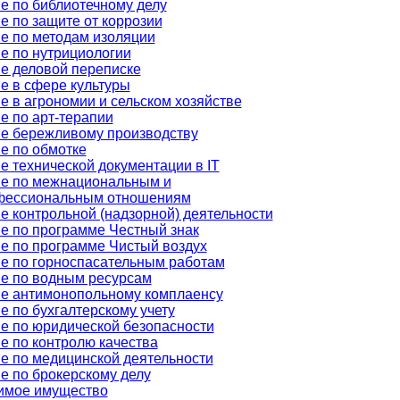
е по библиотечному делу
е по защите от коррозии
е по методам изоляции
е по нутрициологии
е деловой переписке
е в сфере культуры
е в агрономии и сельском хозяйстве
е по арт-терапии
е бережливому производству
е по обмотке
е технической документации в IT
е по межнациональным и
фессиональным отношениям
е контрольной (надзорной) деятельности
е по программе Честный знак
е по программе Чистый воздух
е по горноспасательным работам
е по водным ресурсам
е антимонопольному комплаенсу
е по бухгалтерскому учету
е по юридической безопасности
е по контролю качества
е по медицинской деятельности
е по брокерскому делу
имое имущество