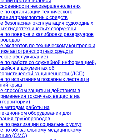
лений против половой
сновенности несовершеннолетних
е по организации технического
вания транспортных средств
е безопасная эксплуатация судоходных
вых гидротехнических сооружени
е по поверке и калибровки резервуаров
проводов
е экспертов по техническому контролю и
тике автотранспортных средств
еское обслуживание)
е по работе со служебной информацией,
щейся в документах об
рористической защищенности (ДСП)
е по испытаниям пожарных лестниц и
ний крыш
е способам защиты и действиям в
применения токсичных веществ на
 (территории)
е методам работы на
пекционном оборудовании для
вания трубопроводов
е по реализации социальных услуг
е по обязательному медицинскому
анию (ОМС)