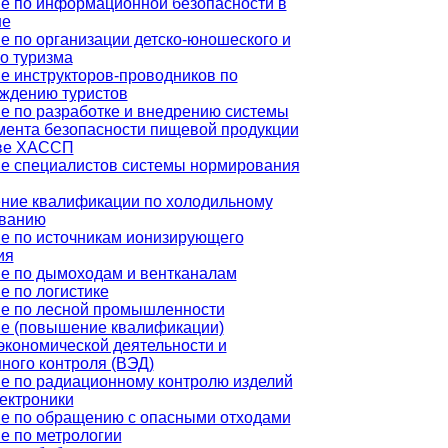
е по информационной безопасности в
не
е по организации детско-юношеского и
го туризма
е инструкторов-проводников по
ждению туристов
е по разработке и внедрению системы
ента безопасности пищевой продукции
ове ХАССП
е специалистов системы нормирования
ие квалификации по холодильному
ованию
е по источникам ионизирующего
ия
е по дымоходам и вентканалам
е по логистике
е по лесной промышленности
е (повышение квалификации)
кономической деятельности и
ного контроля (ВЭД)
е по радиационному контролю изделий
ектроники
е по обращению с опасными отходами
е по метрологии