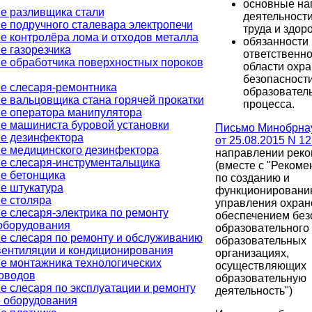
основные на
е разливщика стали
деятельности
е подручного сталевара электропечи
труда и здор
е контролёра лома и отходов металла
обязанности 
е газорезчика
ответственно
е обработчика поверхностных пороков
области охра
безопасност
е слесаря-ремонтника
образовател
е вальцовщика стана горячей прокатки
процесса.
е оператора манипулятора
е машиниста буровой установки
Письмо Минобрна
е дезинфектора
от 25.08.2015 N 1
е медицинского дезинфектора
направлении реко
е слесаря-инструментальщика
(вместе с "Реком
е бетонщика
по созданию и
е штукатура
функционировани
е столяра
управления охрано
е слесаря-электрика по ремонту
обеспечением без
оборудования
образовательного
е слесаря по ремонту и обслуживанию
образовательных
вентиляции и кондиционирования
организациях,
е монтажника технологических
осуществляющих
оводов
образовательную
е слесаря по эксплуатации и ремонту
деятельность")
о оборудования