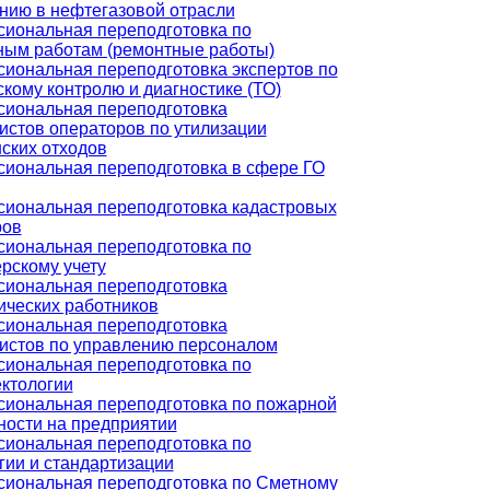
нию в нефтегазовой отрасли
иональная переподготовка по
ным работам (ремонтные работы)
иональная переподготовка экспертов по
скому контролю и диагностике (ТО)
иональная переподготовка
истов операторов по утилизации
ских отходов
иональная переподготовка в сфере ГО
иональная переподготовка кадастровых
ров
иональная переподготовка по
ерскому учету
иональная переподготовка
ических работников
иональная переподготовка
истов по управлению персоналом
иональная переподготовка по
ктологии
иональная переподготовка по пожарной
ности на предприятии
иональная переподготовка по
гии и стандартизации
иональная переподготовка по Сметному