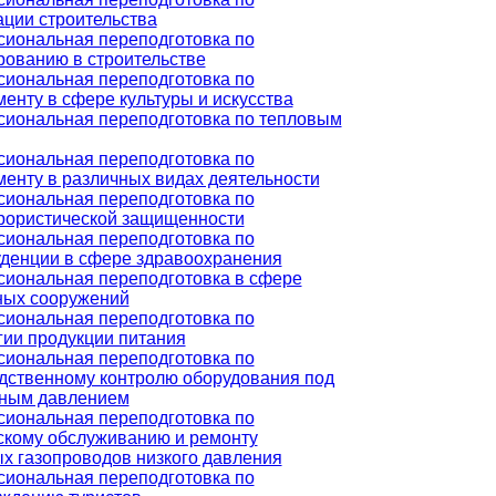
ации строительства
иональная переподготовка по
рованию в строительстве
иональная переподготовка по
енту в сфере культуры и искусства
иональная переподготовка по тепловым
иональная переподготовка по
енту в различных видах деятельности
иональная переподготовка по
рористической защищенности
иональная переподготовка по
денции в сфере здравоохранения
иональная переподготовка в сфере
ых сооружений
иональная переподготовка по
гии продукции питания
иональная переподготовка по
дственному контролю оборудования под
ным давлением
иональная переподготовка по
скому обслуживанию и ремонту
х газопроводов низкого давления
иональная переподготовка по