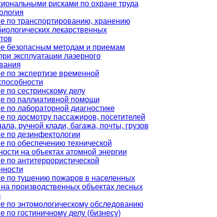
иональными рисками по охране труда
ология
е по транспортированию, хранению
иологических лекарственных
тов
е безопасным методам и приемам
при эксплуатации лазерного
вания
е по экспертизе временной
способности
е по сестринскому делу
е по паллиативной помощи
е по лабораторной диагностике
е по досмотру пассажиров, посетителей
ала, ручной клади, багажа, почты, грузов
е по дезинфектологии
е по обеспечению технической
ности на объектах атомной энергии
е по антитеррористической
нности
е по тушению пожаров в населенных
, на производственных объектах лесных
в
е по энтомологическому обследованию
е по гостиничному делу (бизнесу)