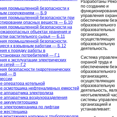
Разработаны Рек
по созданию и
ния промышленной безопасности к
функционировани
ым сооружениям — Б.9
управления охрано
ния промышленной безопасности при
обеспечением без
ртировании опасных веществ — Б.10
образовательного
ния промышленной безопасности на
образовательных
ожароопасных объектах хранения и
организациях,
отки растительного сырья — Б.11
осуществляющих
ния промышленной безопасности,
образовательную
иеся к взрывным работам — Б.12
деятельность.
ния к порядку работы в
установках потребителей — Г.1
Система управле
ния к эксплуатации электрических
охраной труда и
и сетей — Г.2
обеспечением без
ния безопасности гидротехнических
образовательного
ний — В
организациях,
фессии
осуществляющих
е оператора котельной
образовательную
е осмотрщика нефтеналивных емкостей
деятельность, явл
е аппаратчика электролиза
неотъемлемой ча
е аппаратчика воздухоразделения
системы управле
е аккумуляторщика
организацией и
е электромеханика по лифтам
устанавливает:
е жестянщика
е монтажника наружных трубопроводов