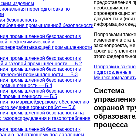
предоставления п
ским изделиям
необходимости
иональная переподготовка по
опровергающих эт
ии
документы и (или)
я безопасность
информацию свед
ребования промышленной безопасности
Поправками также
ния промышленной безопасности в
изменения в стать
кой, нефтехимической и
законопроекта, м
азоперерабатывающей промышленности
сроки вступления 
этого федеральног
ния промышленной безопасности в
й и газовой промышленности — Б.2
Поправки к законо
ния промышленной безопасности в
подготовленные
ргической промышленности — Б.3
Минэкономразвити
ния промышленной безопасности в
промышленности — Б.4
Система
ния промышленной безопасности в
й промышленности — Б.5
управлени
ния по маркшейдерскому обеспечению
охраной тр
ного ведения горных работ — Б.6
ния промышленной безопасности на
образовате
х газораспределения и газопотребления
процесса
ния промышленной безопасности к
ванию, работающему под давлением —