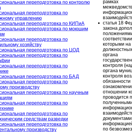
рамках
иональная переподготовка по контролю
межведомств
а
информацио
иональная переподготовка по
взаимодейст
жному управлению
статья 18 Фе
иональная переподготовка по КИПиА
закона допол
иональная переподготовка по моющим
положениями
ам
соответствии
иональная переподготовка по
которыми на
ильному хозяйству
должностных
иональная переподготовка по ЦОД
органа
иональная переподготовка по
государствен
афии
контроля (на
иональная переподготовка по
органа муни
нике
контроля во
иональная переподготовка по БАД
обязанности 
иональная переподготовка по
ознакомлени
ому производству
отношении к
иональная переподготовка по научным
проводится п
ациям
полученными
иональная переподготовка по
информацио
ехнике
взаимодейст
иональная переподготовка по
документами 
хническим средствам разведки
информацией
иональная переподготовка по
по безвозме
ентальному производству