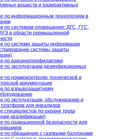
тивных веществ и радиоактивных
е по информационным технологиям в
ании
е по системам оповещения: ДГС, ГГС,
УЭ в области промышленной
ности
е по системе защиты информации
стрирование системы защиты
ации)
е по вакцинопрофилактике
е по эксплуатации дезинфекционных
е по нормоконтролю технической и
кторской документации
е по взрывозащитному
оборудованию
е по эксплуатации, обслуживанию и
 платформ для инвалидов
е специалистов по охране труда
ние квалификации)
е по радиационной безопасности для
ровщиков
е по обращению с газовыми баллонами
е по Санитарно-эпидемиологические