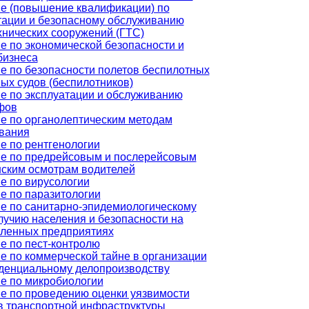
е (повышение квалификации) по
тации и безопасному обслуживанию
хнических сооружений (ГТС)
е по экономической безопасности и
бизнеса
е по безопасности полетов беспилотных
ых судов (беспилотников)
е по эксплуатации и обслуживанию
фов
е по органолептическим методам
вания
е по рентгенологии
е по предрейсовым и послерейсовым
ским осмотрам водителей
е по вирусологии
е по паразитологии
е по санитарно-эпидемиологическому
лучию населения и безопасности на
ленных предприятиях
е по пест-контролю
е по коммерческой тайне в организации
денциальному делопроизводству
е по микробиологии
е по проведению оценки уязвимости
в транспортной инфраструктуры