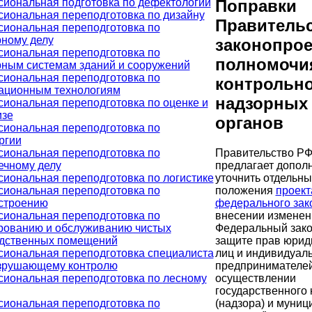
иональная подготовка по дефектологии
Поправки
иональная переподготовка по дизайну
Правительс
иональная переподготовка по
ному делу
законопрое
иональная переподготовка по
полномочи
ным системам зданий и сооружений
иональная переподготовка по
контрольно
ационным технологиям
надзорных
иональная переподготовка по оценке и
изе
органов
иональная переподготовка по
ргии
иональная переподготовка по
Правительство Р
ечному делу
предлагает допол
иональная переподготовка по логистике
уточнить отдельн
иональная переподготовка по
положения
проект
строению
федерального зак
иональная переподготовка по
внесении изменен
рованию и обслуживанию чистых
Федеральный зако
дственных помещений
защите прав юрид
иональная переподготовка специалиста
лиц и индивидуал
зрушающему контролю
предпринимателей
иональная переподготовка по лесному
осуществлении
государственного 
иональная переподготовка по
(надзора) и муниц