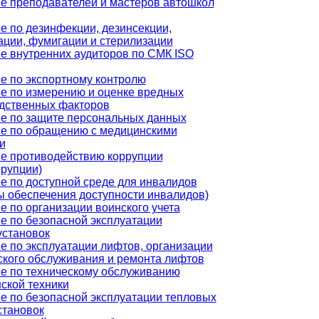
е преподавателей и мастеров автошкол
е по дезинфекции, дезинсекции,
ации, фумигации и стерилизации
е внутренних аудиторов по СМК ISO
е по экспортному контролю
е по измерению и оценке вредных
дственных факторов
е по защите персональных данных
е по обращению с медицинскими
и
е противодействию коррупции
ррупции)
е по доступной среде для инвалидов
ы обеспечения доступности инвалидов)
е по организации воинского учета
е по безопасной эксплуатации
установок
е по эксплуатации лифтов, организации
ского обслуживания и ремонта лифтов
е по техническому обслуживанию
ской техники
е по безопасной эксплуатации тепловых
становок