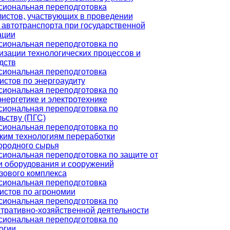
иональная переподготовка
истов, участвующих в проведении
 автотранспорта при государственной
ации
иональная переподготовка по
изации технологических процессов и
дств
иональная переподготовка
истов по энергоаудиту
иональная переподготовка по
энергетике и электротехнике
иональная переподготовка по
льству (ПГС)
иональная переподготовка по
ким технологиям переработки
ородного сырья
иональная переподготовка по защите от
и оборудования и сооружений
зового комплекса
иональная переподготовка
истов по агрономии
иональная переподготовка по
тративно-хозяйственной деятельности
иональная переподготовка по
огии