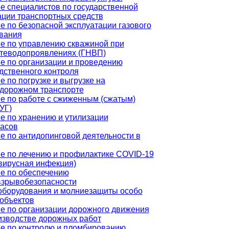
е специалистов по государственной
ации транспортных средств
е по безопасной эксплуатации газового
вания
е по управлению скважиной при
теводопроявлениях (ГНВП)
е по организации и проведению
дственного контроля
 по погрузке и выгрузке на
дорожном транспорте
е по работе с сжиженным (сжатым)
УГ)
е по хранению и утилизации
асов
е по антидопинговой деятельности в
е по лечению и профилактике COVID-19
вирусная инфекция)
е по обеспечению
зрывобезопасности
оборудования и молниезащиты особо
объектов
е по организации дорожного движения
изводстве дорожных работ
е по контролю и пломбированию