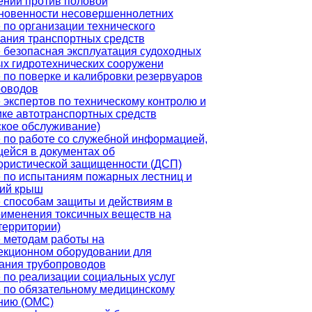
ений против половой
новенности несовершеннолетних
 по организации технического
ания транспортных средств
 безопасная эксплуатация судоходных
ых гидротехнических сооружени
 по поверке и калибровки резервуаров
роводов
 экспертов по техническому контролю и
ике автотранспортных средств
ское обслуживание)
 по работе со служебной информацией,
ейся в документах об
ористической защищенности (ДСП)
 по испытаниям пожарных лестниц и
ий крыш
 способам защиты и действиям в
рименения токсичных веществ на
территории)
 методам работы на
екционном оборудовании для
ания трубопроводов
 по реализации социальных услуг
 по обязательному медицинскому
нию (ОМС)