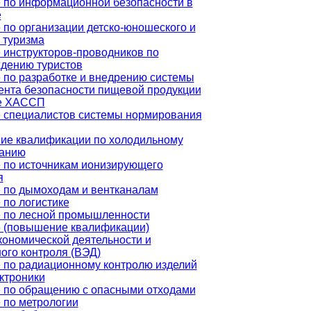
 по информационной безопасности в
е
 по организации детско-юношеского и
 туризма
 инструкторов-проводников по
дению туристов
 по разработке и внедрению системы
нта безопасности пищевой продукции
ве ХАССП
 специалистов системы нормирования
е квалификации по холодильному
ванию
 по источникам ионизирующего
я
 по дымоходам и вентканалам
 по логистике
 по лесной промышленности
 (повышение квалификации)
ономической деятельности и
ого контроля (ВЭД)
 по радиационному контролю изделий
ктроники
 по обращению с опасными отходами
 по метрологии