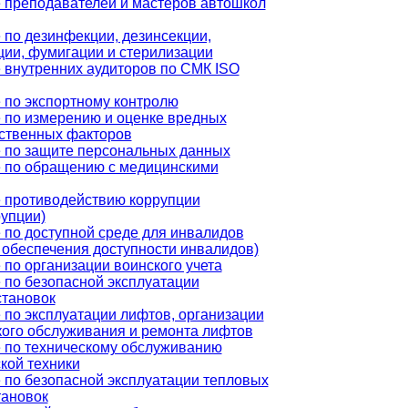
 преподавателей и мастеров автошкол
 по дезинфекции, дезинсекции,
ции, фумигации и стерилизации
 внутренних аудиторов по СМК ISO
 по экспортному контролю
 по измерению и оценке вредных
ственных факторов
 по защите персональных данных
 по обращению с медицинскими
 противодействию коррупции
рупции)
 по доступной среде для инвалидов
 обеспечения доступности инвалидов)
 по организации воинского учета
 по безопасной эксплуатации
становок
 по эксплуатации лифтов, организации
кого обслуживания и ремонта лифтов
 по техническому обслуживанию
кой техники
 по безопасной эксплуатации тепловых
тановок