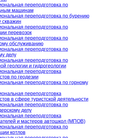
ональная переподготовка по
ьным машинам
ональная переподготовка по бурению
у скважин
ональная переподготовка по
ции перевозок
ональная переподготовка по
ому обслуживанию
ональная переподготовка по
му делу
ональная переподготовка по
ой геологии и гидрогеологии
ональная переподготовка
стов по геодезии
ональная переподготовка по горному
ональная переподготовка
стов в сфере туристской деятельности
ональная переподготовка по
ерскому делу
ональная переподготовка
ателей и мастеров автошкол (МПОВ)
ональная переподготовка по
ации котлов
ональная переподготовка по