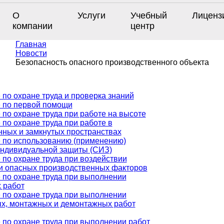
О
Услуги
Учебный
Лиценз
компании
центр
Главная
Новости
Безопасность опасного производственного объекта
 по охране труда и проверка знаний
 по первой помощи
 по охране труда при работе на высоте
по охране труда при работе в
нных и замкнутых пространствах
 по использованию (применению)
индивидуальной защиты (СИЗ)
 по охране труда при воздействии
и опасных производственных факторов
 по охране труда при выполнении
 работ
 по охране труда при выполнении
х, монтажных и демонтажных работ
 по охране труда при выполнении работ