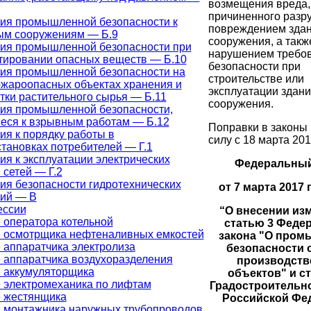
возмещения вреда,
причиненного разр
ия промышленной безопасности к
повреждением здан
м сооружениям — Б.9
сооружения, а такж
ия промышленной безопасности при
нарушением требо
тировании опасных веществ — Б.10
безопасности при
ия промышленной безопасности на
строительстве или
жароопасных объектах хранения и
эксплуатации здани
тки растительного сырья — Б.11
сооружения.
ия промышленной безопасности,
еся к взрывным работам — Б.12
Поправки в законы 
ия к порядку работы в
силу с 18 марта 201
становках потребителей — Г.1
ия к эксплуатации электрических
Федеральный
 сетей — Г.2
ия безопасности гидротехнических
от 7 марта 2017 
ий — В
ессии
“О внесении из
 оператора котельной
статью 3 Феде
 осмотрщика нефтеналивных емкостей
закона "О про
 аппаратчика электролиза
безопасности 
 аппаратчика воздухоразделения
производст
 аккумуляторщика
объектов" и с
 электромеханика по лифтам
Градостроительно
 жестянщика
Российской Фе
 монтажника наружных трубопроводов