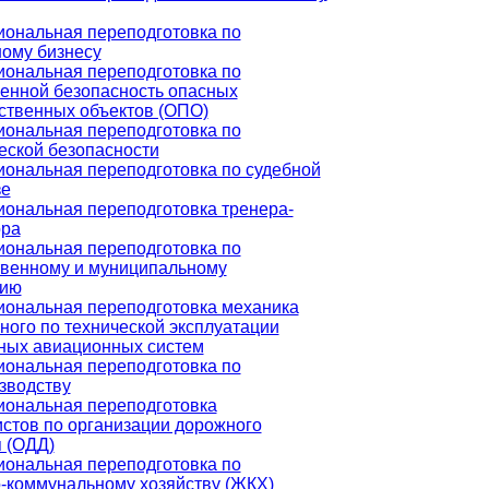
ональная переподготовка по
ному бизнесу
ональная переподготовка по
нной безопасность опасных
ственных объектов (ОПО)
ональная переподготовка по
еской безопасности
ональная переподготовка по судебной
зе
ональная переподготовка тренера-
ора
ональная переподготовка по
твенному и муниципальному
нию
ональная переподготовка механика
ного по технической эксплуатации
ных авиационных систем
ональная переподготовка по
зводству
ональная переподготовка
стов по организации дорожного
 (ОДД)
ональная переподготовка по
коммунальному хозяйству (ЖКХ)