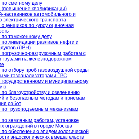
 по сметному делу
 (повышение квалификации)
й-наставников автомобильного и
о электрического транспорта
 оценщиков по курсу оценочная
ость
 по таможенному делу
 по ликвидации разливов нефти и
дуктов (ЛРН)
 погрузочно-разгрузочным работам с
 грузами на железнодорожном
те
 по отбору проб газовоздушной среды
ыми газоанализаторами ГВС
 государственному и муниципальному
нию
 по благоустройству и озеленению
ий и безопасным методам и приемам
ия работ
 по грузоподъемным механизмам
 по земляным работам, установке
х ограждений в городе Москва
 по обеспечению эпидемиологической
ости эндоскопических вмешательств