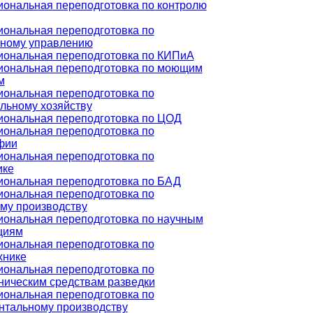
ональная переподготовка по контролю
ональная переподготовка по
ному управлению
ональная переподготовка по КИПиА
ональная переподготовка по моющим
м
ональная переподготовка по
льному хозяйству
ональная переподготовка по ЦОД
ональная переподготовка по
фии
ональная переподготовка по
ике
ональная переподготовка по БАД
ональная переподготовка по
му производству
ональная переподготовка по научным
циям
ональная переподготовка по
хнике
ональная переподготовка по
ническим средствам разведки
ональная переподготовка по
нтальному производству