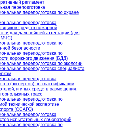
ративный регламент
ьная переподготовка
ональная переподготовка по охране
ональная переподготовка
овщиков средств пожарной
ости для дальнейшей аттестации (для
 МЧС)
ональная переподготовка по
нной безопасности
ональная переподготовка по
ости дорожного движения (БДД)
ональная переподготовка по экологии
ональная переподготовка специалиста
упкам
ональная переподготовка
стов (экспертов) по классификации
отелей, и иных средств размещения,
 горнолыжных трасс
ональная переподготовка по
мой технической экспертизе
спорта (ОСАГО)
ональная переподготовка
стов испытательных лабораторий
ональная переподготовка по