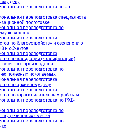
ому делу
ональная переподготовка по арт-
ональная переподготовка специалиста
изационной подготовке
ональная переподготовка по
ему хозяйству
ональная переподготовка
стов по благоустройству и озеленению
ий и объектов
ональная переподготовка
стов по валидации (квалификации)
тического производства
ональная переподготовка по
ию полезных ископаемых
ональная переподготовка
стов по архивному делу
ональная переподготовка
стов по горноспасательным работам
ональная переподготовка по РХБ-
ональная переподготовка по
ству резиновых смесей
ональная переподготовка по
ике