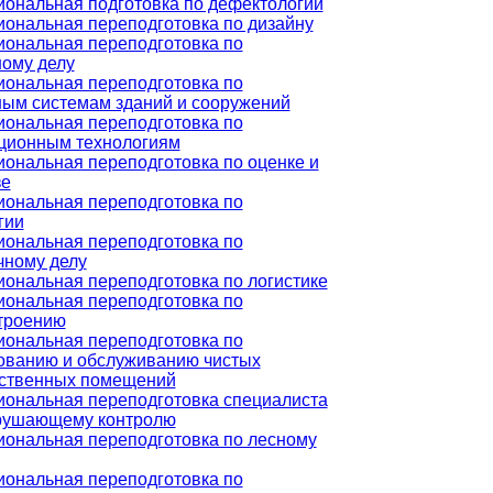
ональная подготовка по дефектологии
ональная переподготовка по дизайну
ональная переподготовка по
ому делу
ональная переподготовка по
ым системам зданий и сооружений
ональная переподготовка по
ционным технологиям
ональная переподготовка по оценке и
зе
ональная переподготовка по
гии
ональная переподготовка по
чному делу
ональная переподготовка по логистике
ональная переподготовка по
троению
ональная переподготовка по
ованию и обслуживанию чистых
ственных помещений
ональная переподготовка специалиста
рушающему контролю
ональная переподготовка по лесному
ональная переподготовка по