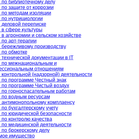
 по библиотечному делу
 по защите от коррозии
 по методам изоляции
 по нутрициологии
 деловой переписке
 в сфере культуры
 в агрономии и сельском хозяйстве
 по арт-терапии
 бережливому производству
 по обмотке
 технической документации в IT
 по межнациональным и
ессиональным отношениям
 контрольной (надзорной) деятельности
 по программе Честный знак
 по программе Чистый воздух
 по горноспасательным работам
 по водным ресурсам
 антимонопольному комплаенсу
 по бухгалтерскому учету
 по юридической безопасности
 по контролю качества
 по медицинской деятельности
 по брокерскому делу
мое имущество