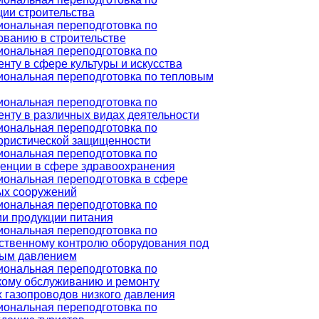
ции строительства
ональная переподготовка по
ованию в строительстве
ональная переподготовка по
нту в сфере культуры и искусства
ональная переподготовка по тепловым
ональная переподготовка по
нту в различных видах деятельности
ональная переподготовка по
ористической защищенности
ональная переподготовка по
енции в сфере здравоохранения
ональная переподготовка в сфере
х сооружений
ональная переподготовка по
ии продукции питания
ональная переподготовка по
ственному контролю оборудования под
ым давлением
ональная переподготовка по
кому обслуживанию и ремонту
 газопроводов низкого давления
ональная переподготовка по