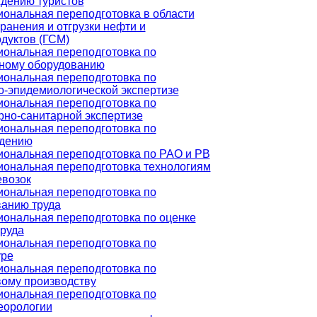
дению туристов
ональная переподготовка в области
ранения и отгрузки нефти и
дуктов (ГСМ)
ональная переподготовка по
ному оборудованию
ональная переподготовка по
о-эпидемиологической экспертизе
ональная переподготовка по
рно-санитарной экспертизе
ональная переподготовка по
едению
ональная переподготовка по РАО и РВ
ональная переподготовка технологиям
евозок
ональная переподготовка по
анию труда
ональная переподготовка по оценке
труда
ональная переподготовка по
уре
ональная переподготовка по
ому производству
ональная переподготовка по
еорологии