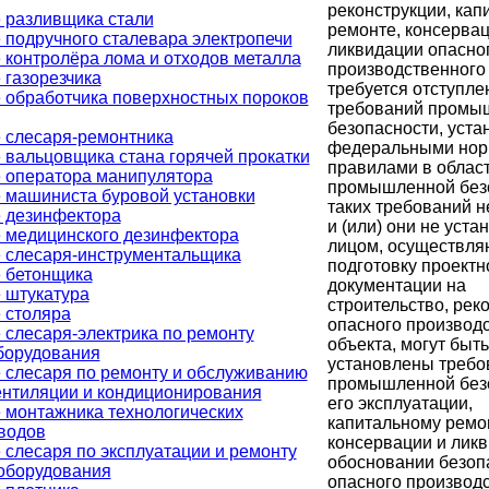
реконструкции, кап
 разливщика стали
ремонте, консервац
 подручного сталевара электропечи
ликвидации опасно
 контролёра лома и отходов металла
производственного
 газорезчика
требуется отступле
 обработчика поверхностных пороков
требований промы
безопасности, уст
 слесаря-ремонтника
федеральными нор
 вальцовщика стана горячей прокатки
правилами в облас
 оператора манипулятора
промышленной безо
 машиниста буровой установки
таких требований н
 дезинфектора
и (или) они не уста
 медицинского дезинфектора
лицом, осуществл
 слесаря-инструментальщика
подготовку проектн
 бетонщика
документации на
 штукатура
строительство, рек
 столяра
опасного производ
 слесаря-электрика по ремонту
объекта, могут быть
борудования
установлены требо
 слесаря по ремонту и обслуживанию
промышленной безо
ентиляции и кондиционирования
его эксплуатации,
 монтажника технологических
капитальному ремон
водов
консервации и ликв
 слесаря по эксплуатации и ремонту
обосновании безоп
 оборудования
опасного производ