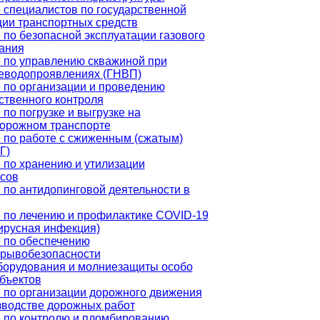
 специалистов по государственной
ции транспортных средств
 по безопасной эксплуатации газового
ания
 по управлению скважиной при
еводопроявлениях (ГНВП)
 по организации и проведению
ственного контроля
по погрузке и выгрузке на
орожном транспорте
 по работе с сжиженным (сжатым)
Г)
 по хранению и утилизации
сов
 по антидопинговой деятельности в
 по лечению и профилактике COVID-19
ирусная инфекция)
 по обеспечению
рывобезопасности
борудования и молниезащиты особо
бъектов
 по организации дорожного движения
зводстве дорожных работ
 по контролю и пломбированию