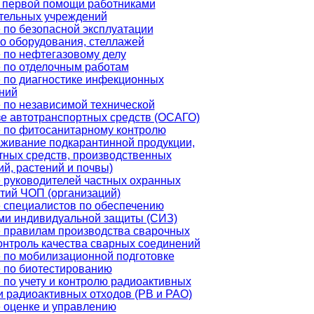
 первой помощи работниками
тельных учреждений
 по безопасной эксплуатации
го оборудования, стеллажей
 по нефтегазовому делу
 по отделочным работам
 по диагностике инфекционных
ний
 по независимой технической
зе автотранспортных средств (ОСАГО)
 по фитосанитарному контролю
аживание подкарантинной продукции,
тных средств, производственных
й, растений и почвы)
 руководителей частных охранных
тий ЧОП (организаций)
 специалистов по обеспечению
ми индивидуальной защиты (СИЗ)
 правилам производства сварочных
контроль качества сварных соединений
 по мобилизационной подготовке
 по биотестированию
 по учету и контролю радиоактивных
и радиоактивных отходов (РВ и РАО)
 оценке и управлению