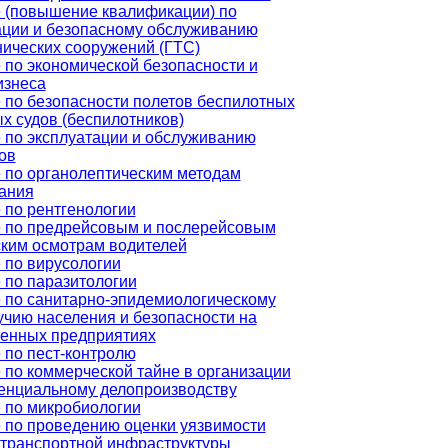
 (повышение квалификации) по
ации и безопасному обслуживанию
нических сооружений (ГТС)
 по экономической безопасности и
изнеса
 по безопасности полетов беспилотных
х судов (беспилотников)
 по эксплуатации и обслуживанию
ов
 по органолептическим методам
ания
 по рентгенологии
 по предрейсовым и послерейсовым
ким осмотрам водителей
 по вирусологии
 по паразитологии
 по санитарно-эпидемиологическому
учию населения и безопасности на
енных предприятиях
 по пест-контролю
 по коммерческой тайне в организации
енциальному делопроизводству
 по микробиологии
 по проведению оценки уязвимости
 транспортной инфраструктуры