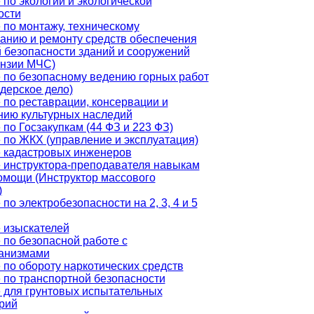
по экологии и экологической
ости
 по монтажу, техническому
анию и ремонту средств обеспечения
 безопасности зданий и сооружений
ензии МЧС)
 по безопасному ведению горных работ
дерское дело)
 по реставрации, консервации и
нию культурных наследий
по Госзакупкам (44 ФЗ и 223 ФЗ)
 по ЖКХ (управление и эксплуатация)
 кадастровых инженеров
 инструктора-преподавателя навыкам
омощи (Инструктор массового
)
по электробезопасности на 2, 3, 4 и 5
 изыскателей
 по безопасной работе с
анизмами
 по обороту наркотических средств
 по транспортной безопасности
 для грунтовых испытательных
рий