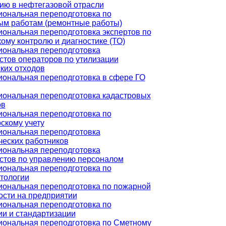
ию в нефтегазовой отрасли
ональная переподготовка по
ым работам (ремонтные работы)
ональная переподготовка экспертов по
ому контролю и диагностике (ТО)
ональная переподготовка
стов операторов по утилизации
ких отходов
ональная переподготовка в сфере ГО
ональная переподготовка кадастровых
ов
ональная переподготовка по
скому учету
ональная переподготовка
ческих работников
ональная переподготовка
стов по управлению персоналом
ональная переподготовка по
тологии
ональная переподготовка по пожарной
ости на предприятии
ональная переподготовка по
ии и стандартизации
ональная переподготовка по Сметному