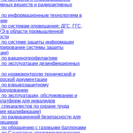
ивных веществ и радиоактивных
 по информационным технологиям в
нии
 по системам оповещения: ДГС, ГГС,
Э в области промышленной
ости
 по системе защиты информации
трирование системы защиты
ции)
 по вакцинопрофилактике
 по эксплуатации дезинфекционных
 по нормоконтролю технической и
торской документации
 по взрывозащитному
борудованию
 по эксплуатации, обслуживанию и
платформ для инвалидов
 специалистов по охране труда
ие квалификации)
 по радиационной безопасности для
овщиков
 по обращению с газовыми баллонами
 по Санитарно-эпидемиологические