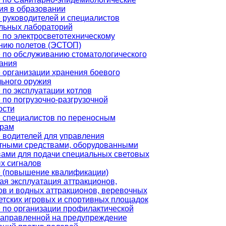
ия в образовании
 руководителей и специалистов
льных лабораторий
 по электросветотехническому
нию полетов (ЭСТОП)
 по обслуживанию стоматологического
ания
 организации хранения боевого
льного оружия
 по эксплуатации котлов
 по погрузочно-разгрузочной
ости
 специалистов по переносным
трам
 водителей для управления
тными средствами, оборудованными
вами для подачи специальных световых
ых сигналов
 (повышение квалификации)
ая эксплуатация аттракционов,
ов и водных аттракционов, веревочных
детских игровых и спортивных площадок
 по организации профилактической
направленной на предупреждение