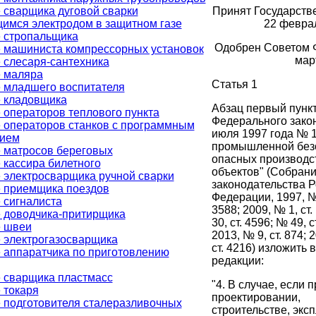
Принят Государств
 сварщика дуговой сварки
22 февра
имся электродом в защитном газе
 стропальщика
Одобрен Советом 
 машиниста компрессорных установок
мар
 слесаря-сантехника
 маляра
Статья 1
 младшего воспитателя
 кладовщика
Абзац первый пункт
 операторов теплового пункта
Федерального закон
 операторов станков с программным
июля 1997 года № 
нием
промышленной без
 матросов береговых
опасных производс
 кассира билетного
объектов" (Собран
 электросварщика ручной сварки
законодательства 
 приемщика поездов
Федерации, 1997, № 
 сигналиста
3588; 2009, № 1, ст.
 доводчика-притирщика
30, ст. 4596; № 49, с
 швеи
2013, № 9, ст. 874; 
 электрогазосварщика
ст. 4216) изложить
 аппаратчика по приготовлению
редакции:
 сварщика пластмасс
"4. В случае, если п
 токаря
проектировании,
 подготовителя сталеразливочных
строительстве, экс