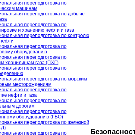
ональная переподготовка по
ческим машинам
ональная переподготовка по добыче
аза
ональная переподготовка по
тировке и хранению нефти и газа
ональная переподготовка по контролю
 нефти
ональная переподготовка по
овому оборудованию
ональная переподготовка по
м хранилищам газа (ПХГ)
ональная переподготовка по
ределению
ональная переподготовка по морским
овым месторождениям
ональная переподготовка по
тке нефти и газа
ональная переподготовка по
льным дорогам
ональная переподготовка по
онному оборудованию (ГБО)
ональная переподготовка по железной
ЖД)
Безопаснос
ональная переподготовка по