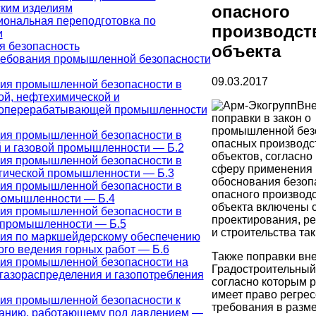
ким изделиям
опасного
ональная переподготовка по
производст
и
 безопасность
объекта
ебования промышленной безопасности
09.03.2017
ия промышленной безопасности в
ой, нефтехимической и
Вн
зоперерабатывающей промышленности
поправки в закон о
промышленной без
ия промышленной безопасности в
опасных производс
 и газовой промышленности — Б.2
объектов, согласно
ия промышленной безопасности в
сферу применения
гической промышленности — Б.3
обоснования безоп
ия промышленной безопасности в
опасного производ
ромышленности — Б.4
объекта включены 
ия промышленной безопасности в
проектирования, ре
 промышленности — Б.5
и строительства так
ия по маркшейдерскому обеспечению
ого ведения горных работ — Б.6
Также поправки вне
ия промышленной безопасности на
Градостроительный 
 газораспределения и газопотребления
согласно которым р
имеет право регрес
ия промышленной безопасности к
требования в разм
анию, работающему под давлением —