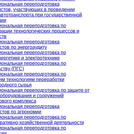
ональная переподготовка
стов, участвующих в проведении
автотранспорта при государственной
ции
ональная переподготовка по
зации технологических процессов и
ств
ональная переподготовка
стов по энергоаудиту
ональная переподготовка по
ергетике и электротехнике
ональная переподготовка по
ству (ПГС)
ональная переподготовка по
им технологиям переработки
родного сырья
ональная переподготовка по защите от
 оборудования и сооружений
ового комплекса
ональная переподготовка
стов по агрономии
ональная переподготовка по
ративно-хозяйственной деятельности
ональная переподготовка по
гии