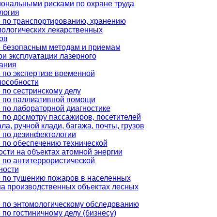
ональными рисками по охране труда
логия
 по транспортированию, хранению
ологических лекарственных
ов
 безопасным методам и приемам
ри эксплуатации лазерного
ания
 по экспертизе временной
пособности
 по сестринскому делу
 по паллиативной помощи
 по лабораторной диагностике
 по досмотру пассажиров, посетителей
ла, ручной клади, багажа, почты, грузов
 по дезинфектологии
 по обеспечению технической
ости на объектах атомной энергии
 по антитеррористической
ности
 по тушению пожаров в населенных
 на производственных объектах лесных
 по энтомологическому обследованию
по гостиничному делу (бизнесу)