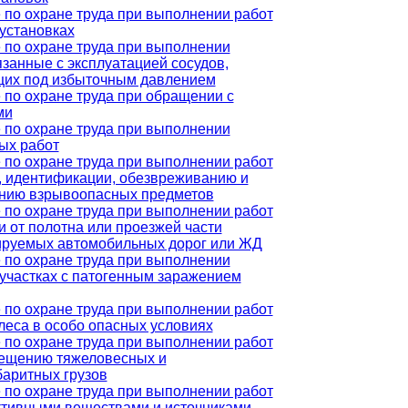
 по охране труда при выполнении работ
оустановках
 по охране труда при выполнении
язанные с эксплуатацией сосудов,
их под избыточным давлением
 по охране труда при обращении с
ми
 по охране труда при выполнении
ых работ
 по охране труда при выполнении работ
у, идентификации, обезвреживанию и
нию взрывоопасных предметов
 по охране труда при выполнении работ
и от полотна или проезжей части
ируемых автомобильных дорог или ЖД
 по охране труда при выполнении
 участках с патогенным заражением
 по охране труда при выполнении работ
леса в особо опасных условиях
 по охране труда при выполнении работ
ещению тяжеловесных и
баритных грузов
 по охране труда при выполнении работ
ктивными веществами и источниками