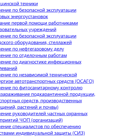
цинской техники
ение по безопасной эксплуатации
овых энергоустановок
ание первой помощи работниками
зовательных учреждений
ение по безопасной эксплуатации
дского оборудования, стеллажей
ение по нефтегазовому делу
ение по отделочным работам
ение по диагностике инфекционных
леваний
ение по независимой технической
ертизе автотранспортных средств (ОСАГО)
ение по фитосанитарному контролю
ззараживание подкарантинной продукции,
спортных средств, производственных
щений, растений и почвы)
ение руководителей частных охранных
приятий ЧОП (организаций)
ение специалистов по обеспечению
ствами индивидуальной защиты (СИЗ)