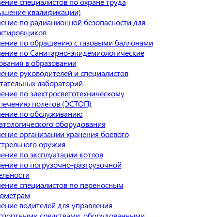
ение специалистов по охране труда
ышение квалификации)
ение по радиационной безопасности для
ктировщиков
ение по обращению с газовыми баллонами
ение по Санитарно-эпидемиологические
ования в образовании
ение руководителей и специалистов
тательных лабораторий
ение по электросветотехническому
печению полетов (ЭСТОП)
ение по обслуживанию
атологического оборудования
ение организации хранения боевого
стрельного оружия
ение по эксплуатации котлов
ение по погрузочно-разгрузочной
ельности
ение специалистов по переносным
ометрам
ение водителей для управления
спортными средствами, оборудованными