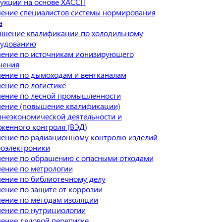
укции на основе ХАССП
ение специалистов системы нормирования
а
шение квалификации по холодильному
удованию
ение по источникам ионизирующего
чения
ение по дымоходам и вентканалам
ение по логистике
ение по лесной промышленности
ение (повышение квалификации)
неэкономической деятельности и
женного контроля (ВЭД)
ение по радиационному контролю изделий
оэлектроники
ение по обращению с опасными отходами
ение по метрологии
ение по библиотечному делу
ение по защите от коррозии
ение по методам изоляции
ение по нутрициологии
ение деловой переписке