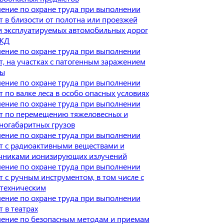
ение по охране труда при выполнении
т в близости от полотна или проезжей
и эксплуатируемых автомобильных дорог
 ЖД
ение по охране труда при выполнении
т, на участках с патогенным заражением
вы
ение по охране труда при выполнении
т по валке леса в особо опасных условиях
ение по охране труда при выполнении
т по перемещению тяжеловесных и
ногабаритных грузов
ение по охране труда при выполнении
т с радиоактивными веществами и
чниками ионизирующих излучений
ение по охране труда при выполнении
т с ручным инструментом, в том числе с
техническим
ение по охране труда при выполнении
т в театрах
ение по безопасным методам и приемам