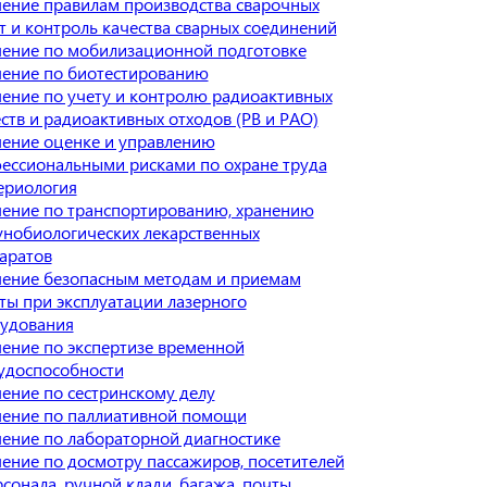
ение правилам производства сварочных
т и контроль качества сварных соединений
ение по мобилизационной подготовке
ение по биотестированию
ение по учету и контролю радиоактивных
ств и радиоактивных отходов (РВ и РАО)
ение оценке и управлению
ессиональными рисками по охране труда
ериология
ение по транспортированию, хранению
нобиологических лекарственных
аратов
ение безопасным методам и приемам
ты при эксплуатации лазерного
удования
ение по экспертизе временной
удоспособности
ение по сестринскому делу
ение по паллиативной помощи
ение по лабораторной диагностике
ение по досмотру пассажиров, посетителей
рсонала, ручной клади, багажа, почты,