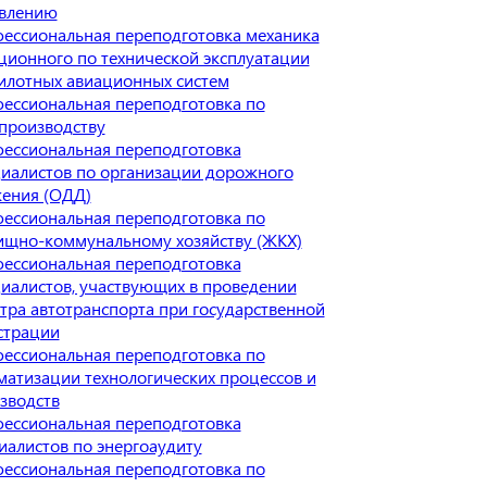
влению
ессиональная переподготовка механика
ционного по технической эксплуатации
илотных авиационных систем
ессиональная переподготовка по
производству
ессиональная переподготовка
иалистов по организации дорожного
ения (ОДД)
ессиональная переподготовка по
щно-коммунальному хозяйству (ЖКХ)
ессиональная переподготовка
иалистов, участвующих в проведении
тра автотранспорта при государственной
страции
ессиональная переподготовка по
матизации технологических процессов и
зводств
ессиональная переподготовка
иалистов по энергоаудиту
ессиональная переподготовка по