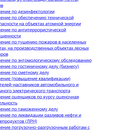
ов
ение по дезинфектологии
ение по обеспечению технической
пасности на объектах атомной энергии
ение по антитеррористической
щенности
ение по тушению пожаров в населенных
тах, на производственных объектах лесных
аров
ение по энтомологическому обследованию
ение по гостиничному делу (бизнесу)
ение по сметному делу
ение (повышение квалификации)
телей-наставников автомобильного и
много электрического транспорта
ение оценщиков по курсу оценочная
ельность
ение по таможенному делу
ение по ликвидации разливов нефти и
епродуктов (ЛРН)
ение погрузочно-разгрузочным работам с