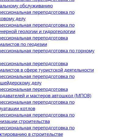
альному обслуживанию
ессиональная переподготовка по
ховому делу
ессиональная переподготовка по
нерной геологии и гидрогеологии
ессиональная переподготовка
иалистов по геодезии
ессиональная переподготовка по горному
ессиональная переподготовка
иалистов в сфере туристской деятельности
ессиональная переподготовка по
шейдерскому делу
ессиональная переподготовка
одавателей и мастеров автошкол (МПОВ)
ессиональная переподготовка по
луатации котлов
ессиональная переподготовка по
низации строительства
ессиональная переподготовка по
ктированию в строительстве