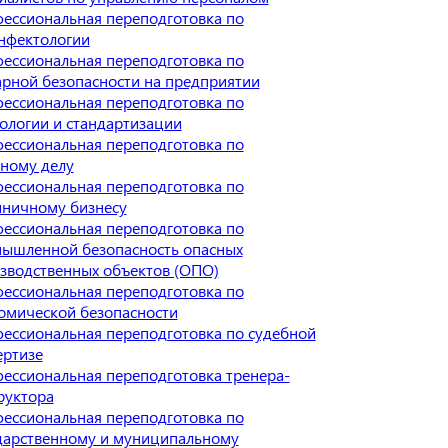
ессиональная переподготовка по
нфектологии
ессиональная переподготовка по
рной безопасности на предприятии
ессиональная переподготовка по
ологии и стандартизации
ессиональная переподготовка по
ному делу
ессиональная переподготовка по
иничному бизнесу
ессиональная переподготовка по
ышленной безопасность опасных
зводственных объектов (ОПО)
ессиональная переподготовка по
омической безопасности
ессиональная переподготовка по судебной
ертизе
ессиональная переподготовка тренера-
руктора
ессиональная переподготовка по
дарственному и муниципальному