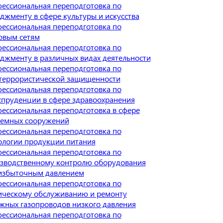
ессиональная переподготовка по
джменту в сфере культуры и искусства
ессиональная переподготовка по
овым сетям
ессиональная переподготовка по
джменту в различных видах деятельности
ессиональная переподготовка по
террористической защищенности
ессиональная переподготовка по
пруденции в сфере здравоохранения
ессиональная переподготовка в сфере
емных сооружений
ессиональная переподготовка по
ологии продукции питания
ессиональная переподготовка по
зводственному контролю оборудования
избыточным давлением
ессиональная переподготовка по
ическому обслуживанию и ремонту
жных газопроводов низкого давления
ессиональная переподготовка по