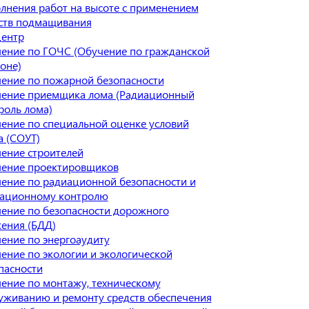
лнения работ на высоте с применением
ств подмащивания
центр
ение по ГОЧС (Обучение по гражданской
оне)
ение по пожарной безопасности
ение приемщика лома (Радиационный
роль лома)
ение по специальной оценке условий
а (СОУТ)
ение строителей
ение проектировщиков
ение по радиационной безопасности и
ационному контролю
ение по безопасности дорожного
ения (БДД)
ение по энергоаудиту
ение по экологии и экологической
пасности
ение по монтажу, техническому
уживанию и ремонту средств обеспечения