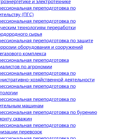
троэнергетике и электротехнике
ессиональная переподготовка по
ительству (ПГС)
ессиональная переподготовка по
ческим технологиям переработки
водородного сырья
ессиональная переподготовка по защите
оррозии оборудования и сооружений
егазового комплекса
ессиональная переподготовка
иалистов по агрономии
ессиональная переподготовка по
нистративно-хозяйственной деятельности
ессиональная переподготовка по
тологии
ессиональная переподготовка по
ительным машинам
ессиональная переподготовка по бурению
монту скважин
ессиональная переподготовка по
низации перевозок
ессиональная переподготовка по