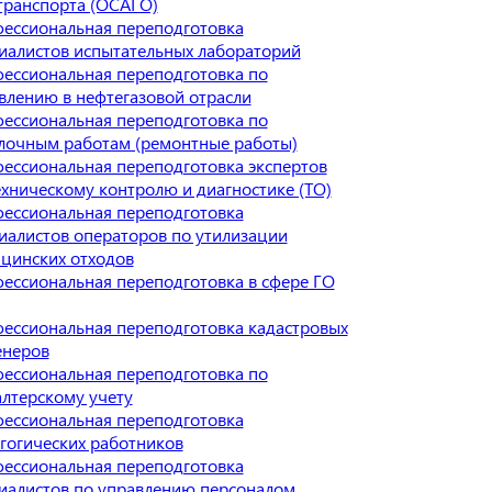
транспорта (ОСАГО)
ессиональная переподготовка
иалистов испытательных лабораторий
ессиональная переподготовка по
влению в нефтегазовой отрасли
ессиональная переподготовка по
лочным работам (ремонтные работы)
ессиональная переподготовка экспертов
ехническому контролю и диагностике (ТО)
ессиональная переподготовка
иалистов операторов по утилизации
цинских отходов
ессиональная переподготовка в сфере ГО
ессиональная переподготовка кадастровых
неров
ессиональная переподготовка по
алтерскому учету
ессиональная переподготовка
гогических работников
ессиональная переподготовка
иалистов по управлению персоналом