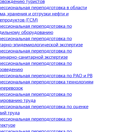
овождению туристов
ессиональная переподготовка в области
ма, хранения и отгрузки нефти и
епродуктов (ГСМ)
ессиональная переподготовка по
дильному оборудованию
ессиональная переподготовка по
тарно-эпидемиологической экспертизе
ессиональная переподготовка по
ринарно-санитарной экспертизе
ессиональная переподготовка по
роведению
ессиональная переподготовка по РАО и РВ
ессиональная переподготовка технологиям
оперевозок
ессиональная переподготовка по
ированию труда
ессиональная переподготовка по оценке
вий труда
ессиональная переподготовка по
тектуре
ессиональная переподготовка по