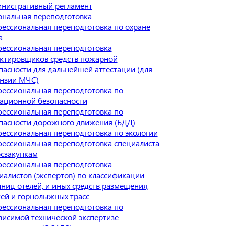
нистративный регламент
нальная переподготовка
ессиональная переподготовка по охране
а
ессиональная переподготовка
ктировщиков средств пожарной
пасности для дальнейшей аттестации (для
нзии МЧС)
ессиональная переподготовка по
ационной безопасности
ессиональная переподготовка по
пасности дорожного движения (БДД)
ессиональная переподготовка по экологии
ессиональная переподготовка специалиста
осзакупкам
ессиональная переподготовка
иалистов (экспертов) по классификации
иниц отелей, и иных средств размещения,
ей и горнолыжных трасс
ессиональная переподготовка по
висимой технической экспертизе