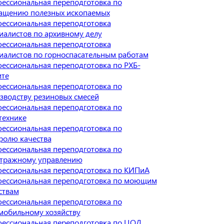
ессиональная переподготовка по
ащению полезных ископаемых
ессиональная переподготовка
иалистов по архивному делу
ессиональная переподготовка
иалистов по горноспасательным работам
ессиональная переподготовка по РХБ-
те
ессиональная переподготовка по
зводству резиновых смесей
ессиональная переподготовка по
технике
ессиональная переподготовка по
ролю качества
ессиональная переподготовка по
тражному управлению
ессиональная переподготовка по КИПиА
ессиональная переподготовка по моющим
ствам
ессиональная переподготовка по
мобильному хозяйству
ессиональная переподготовка по ЦОД