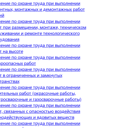
ение по охране труда при выполнении
нтных, монтажных и демонтажных работ
ий
ение по охране труда при выполнении
т при размещении, монтаже, техническом
уживании и ремонте технологического
удования
ение по охране труда при выполнении
т на высоте
ение по охране труда при выполнении
роопасных работ
ение по охране труда при выполнении
т в ограниченных и замкнутых
транствах
ение по охране труда при выполнении
ительных работ (окрасочные работы,
тросварочные и газосварочные работы)
ение по охране труда при выполнении
т, связанных с опасностью воздействия
нодействующих и ядовитых веществ
ение по охране труда при выполнении