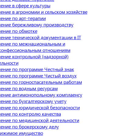
ение в сфере культуры
ение в агрономии и сельском хозяйстве
ение по арт-терапии
ение бережливому производству
ение по обмотке
ение технической документации в IT
ение по межнациональным и
онфессиональным отношениям
ение контрольной (надзорной)
ельности
ение по программе Честный знак
ение по программе Чистый воздух
ение по горноспасательным работам
ение по водным ресурсам
ение антимонопольному комплаенсу
ение по бухгалтерскому учету
ение по юридической безопасности
ение по контролю качества
ение по медицинской деятельности
ение по брокерскому делу
ижимое имущество