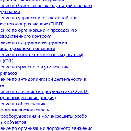
ение по безопасной эксплуатации газового
удования
ение по управлению скважиной при
нефтеводопроявлениях (ГНВП)
ение по организации и проведению
зводственного контроля
ение по погрузке и выгрузке на
знодорожном транспорте
ение по работе с сжиженным (сжатым)
м (СУГ)
ение по хранению и утилизации
рипасов
ение по антидопинговой деятельности в
те
ение по лечению и профилактике COVID-
Коронавирусная инфекция)
ение по обеспечению
ровзрывобезопасности
трооборудования и молниезащиты особо
ых объектов
ение по организации дорожного движения