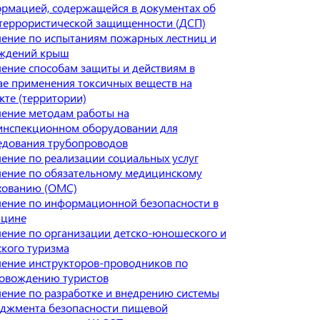
рмацией, содержащейся в документах об
террористической защищенности (ДСП)
ение по испытаниям пожарных лестниц и
ждений крыш
ение способам защиты и действиям в
ае применения токсичных веществ на
кте (территории)
ение методам работы на
инспекционном оборудовании для
едования трубопроводов
ение по реализации социальных услуг
ение по обязательному медицинскому
хованию (ОМС)
ение по информационной безопасности в
цине
ение по организации детско-юношеского и
ского туризма
ение инструкторов-проводников по
овождению туристов
ение по разработке и внедрению системы
джмента безопасности пищевой