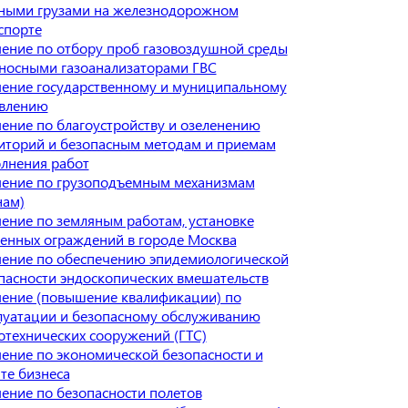
ными грузами на железнодорожном
спорте
ение по отбору проб газовоздушной среды
носными газоанализаторами ГВС
ение государственному и муниципальному
влению
ение по благоустройству и озеленению
иторий и безопасным методам и приемам
лнения работ
ение по грузоподъемным механизмам
нам)
ение по земляным работам, установке
енных ограждений в городе Москва
ение по обеспечению эпидемиологической
пасности эндоскопических вмешательств
ение (повышение квалификации) по
луатации и безопасному обслуживанию
отехнических сооружений (ГТС)
ение по экономической безопасности и
те бизнеса
ение по безопасности полетов