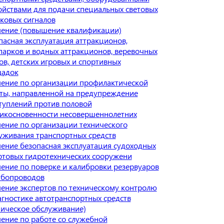
ойствами для подачи специальных световых
уковых сигналов
ение (повышение квалификации)
пасная эксплуатация аттракционов,
парков и водных аттракционов, веревочных
ов, детских игровых и спортивных
адок
ение по организации профилактической
ты, направленной на предупреждение
туплений против половой
икосновенности несовершеннолетних
ение по организации технического
уживания транспортных средств
ение безопасная эксплуатация судоходных
ртовых гидротехнических сооружени
ение по поверке и калибровки резервуаров
убопроводов
ение экспертов по техническому контролю
агностике автотранспортных средств
ническое обслуживание)
ение по работе со служебной