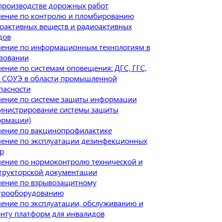
производстве дорожных работ
ение по контролю и пломбированию
оактивных веществ и радиоактивных
дов
ение по информационным технологиям в
зовании
ение по системам оповещения: ДГС, ГГС,
 СОУЭ в области промышленной
пасности
ение по системе защиты информации
инистрирование системы защиты
рмации)
ение по вакцинопрофилактике
ение по эксплуатации дезинфекционных
р
ение по нормоконтролю технической и
трукторской документации
ение по взрывозащитному
трооборудованию
ение по эксплуатации, обслуживанию и
нту платформ для инвалидов