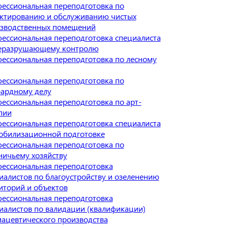
ессиональная переподготовка по
ктированию и обслуживанию чистых
зводственных помещений
ессиональная переподготовка специалиста
еразрушающему контролю
ессиональная переподготовка по лесному
ессиональная переподготовка по
ардному делу
ессиональная переподготовка по арт-
пии
ессиональная переподготовка специалиста
обилизационной подготовке
ессиональная переподготовка по
ничьему хозяйству
ессиональная переподготовка
иалистов по благоустройству и озеленению
иторий и объектов
ессиональная переподготовка
иалистов по валидации (квалификации)
ацевтического производства