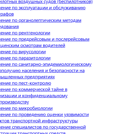
илотных воздушных судов (беспилотников)
ение по эксплуатации и обслуживанию
графов
ение по органолептическим методам
едования
ение по рентгенологии
ение по предрейсовым и послерейсовым
цинским осмотрам водителей
ение по вирусологии
ение по паразитологии
ение по санитарно-эпидемиологическому
ополучию населения и безопасности на
ышленных предприятиях
ение по пест-контролю
ение по коммерческой тайне в
низации и конфиденциальному
производству
ение по микробиологии
ение по проведению оценки уязвимости
ктов транспортной инфраструктуры
ение специалистов по государственной
страции транспортных средств