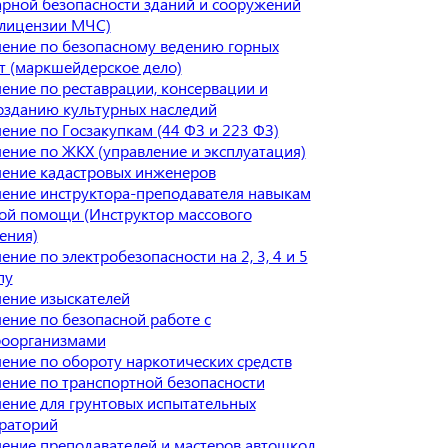
рной безопасности зданий и сооружений
 лицензии МЧС)
ение по безопасному ведению горных
т (маркшейдерское дело)
ение по реставрации, консервации и
озданию культурных наследий
ение по Госзакупкам (44 ФЗ и 223 ФЗ)
ение по ЖКХ (управление и эксплуатация)
ение кадастровых инженеров
ение инструктора-преподавателя навыкам
ой помощи (Инструктор массового
ения)
ение по электробезопасности на 2, 3, 4 и 5
пу
ение изыскателей
ение по безопасной работе с
оорганизмами
ение по обороту наркотических средств
ение по транспортной безопасности
ение для грунтовых испытательных
раторий
ение преподавателей и мастеров автошкол