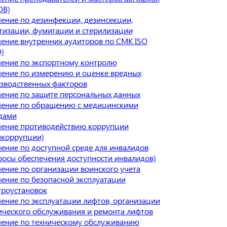
ОВ)
ение по дезинфекции, дезинсекции,
тизации, фумигации и стерилизации
ение внутренних аудиторов по СМК ISO
)
ение по экспортному контролю
ение по измерению и оценке вредных
зводственных факторов
ение по защите персональных данных
ение по обращению с медицинскими
дами
ение противодействию коррупции
икоррупции)
ение по доступной среде для инвалидов
росы обеспечения доступности инвалидов)
ение по организации воинского учета
ение по безопасной эксплуатации
троустановок
ение по эксплуатации лифтов, организации
ического обслуживания и ремонта лифтов
ение по техническому обслуживанию