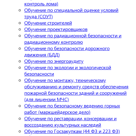
контроль лома)
Обучение по специальной оценке условий
труда (СОУТ)
Обучение строителей
Обучение проектировщиков
Обучение по радиационной безопасности и
радиационному контролю
Обучение по безопасности дорожного
движения (БДД)
Обучение по энергоаудиту
Обучение по экологии и экологической
безопасности
Обучение по монтажу, техническому
обслуживанию и ремонту средств обеспечения
пожарной безопасности зданий и сооружений
(для лицензии МЧС)
Обучение по безопасному ведению горных
работ (маркшейдерское дело)
Обучение по реставрации, консервации и
воссозданию культурных наследий
Обучение по Госзакупкам (44 ФЗ и 223 ФЗ)