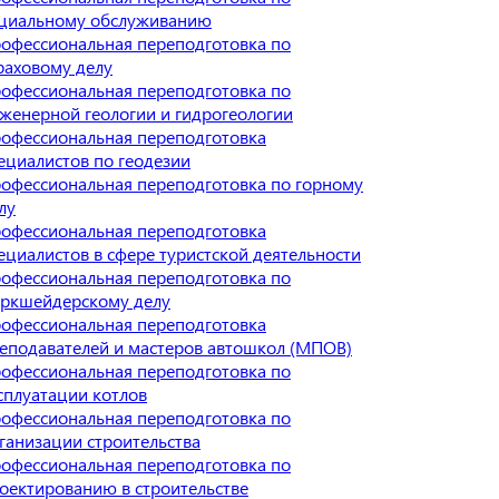
циальному обслуживанию
офессиональная переподготовка по
раховому делу
офессиональная переподготовка по
женерной геологии и гидрогеологии
офессиональная переподготовка
ециалистов по геодезии
офессиональная переподготовка по горному
лу
офессиональная переподготовка
ециалистов в сфере туристской деятельности
офессиональная переподготовка по
ркшейдерскому делу
офессиональная переподготовка
еподавателей и мастеров автошкол (МПОВ)
офессиональная переподготовка по
сплуатации котлов
офессиональная переподготовка по
ганизации строительства
офессиональная переподготовка по
оектированию в строительстве