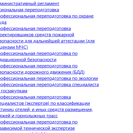
министративный регламент
иональная переподготовка
офессиональная переподготовка по охране
уда
офессиональная переподготовка
оектировщиков средств пожарной
зопасности для дальнейшей аттестации (для
цензии МЧС)
офессиональная переподготовка по
диационной безопасности
офессиональная переподготовка по
зопасности дорожного движения (БДД)
офессиональная переподготовка по экологии
офессиональная переподготовка специалиста
 госзакупкам
офессиональная переподготовка
ециалистов (экспертов) по классификации
стиниц отелей, и иных средств размещения,
яжей и горнолыжных трасс
офессиональная переподготовка по
зависимой технической экспертизе