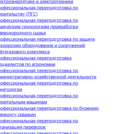
ектроэнергетике и электротехнике
офессиональная переподготовка по
роительству (ПГС)
офессиональная переподготовка по
мическим технологиям переработки
леводородного сырья
офессиональная переподготовка по защите
 коррозии оборудования и сооружений
фтегазового комплекса
офессиональная переподготовка
ециалистов по агрономии
офессиональная переподготовка по
министративно-хозяйственной деятельности
офессиональная переподготовка по
нитологии
офессиональная переподготовка по
роительным машинам
офессиональная переподготовка по бурению
ремонту скважин
офессиональная переподготовка по
ганизации перевозок
офессиональная переподготовка по