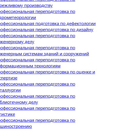
режливому производству
офессиональная переподготовка по
дрометеорологии
офессиональная подготовка по дефектологии
офессиональная переподготовка по дизайну
офессиональная переподготовка по
женерному делу
офессиональная переподготовка по
женерным системам зданий и сооружений
офессиональная переподготовка по
формационным технологиям
офессиональная переподготовка по оценке и
спертизе
офессиональная переподготовка по
таллургии
офессиональная переподготовка по
блиотечному делу
офессиональная переподготовка по
гистике
офессиональная переподготовка по
шиностроению