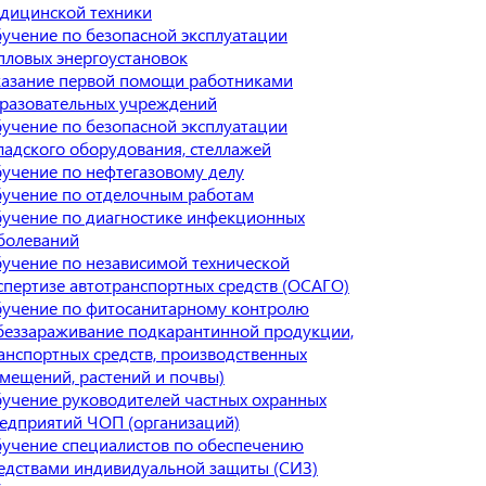
дицинской техники
учение по безопасной эксплуатации
пловых энергоустановок
азание первой помощи работниками
разовательных учреждений
учение по безопасной эксплуатации
ладского оборудования, стеллажей
учение по нефтегазовому делу
учение по отделочным работам
учение по диагностике инфекционных
болеваний
учение по независимой технической
спертизе автотранспортных средств (ОСАГО)
учение по фитосанитарному контролю
беззараживание подкарантинной продукции,
анспортных средств, производственных
мещений, растений и почвы)
учение руководителей частных охранных
едприятий ЧОП (организаций)
учение специалистов по обеспечению
едствами индивидуальной защиты (СИЗ)