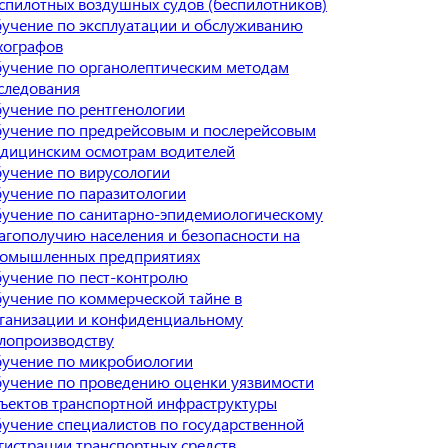
спилотных воздушных судов (беспилотников)
учение по эксплуатации и обслуживанию
хографов
учение по органолептическим методам
следования
учение по рентгенологии
учение по предрейсовым и послерейсовым
дицинским осмотрам водителей
учение по вирусологии
учение по паразитологии
учение по санитарно-эпидемиологическому
агополучию населения и безопасности на
омышленных предприятиях
учение по пест-контролю
учение по коммерческой тайне в
ганизации и конфиденциальному
лопроизводству
учение по микробиологии
учение по проведению оценки уязвимости
ъектов транспортной инфраструктуры
учение специалистов по государственной
гистрации транспортных средств