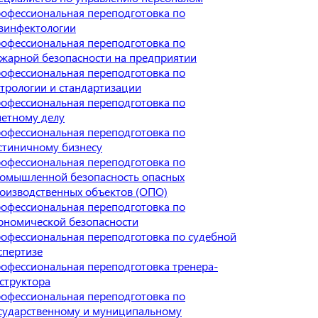
офессиональная переподготовка по
зинфектологии
офессиональная переподготовка по
жарной безопасности на предприятии
офессиональная переподготовка по
трологии и стандартизации
офессиональная переподготовка по
етному делу
офессиональная переподготовка по
стиничному бизнесу
офессиональная переподготовка по
омышленной безопасность опасных
оизводственных объектов (ОПО)
офессиональная переподготовка по
ономической безопасности
офессиональная переподготовка по судебной
спертизе
офессиональная переподготовка тренера-
структора
офессиональная переподготовка по
сударственному и муниципальному