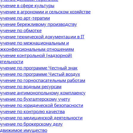
учение в сфере культуры
учение в агрономии и сельском хозяйстве
учение по арт-терапии
учение бережливому производству
учение по обмотке
учение технической документации в IT
учение по межнациональным и
жконфессиональным отношениям
учение контрольной (надзорной)
ятельности
учение по программе Честный знак
учение по программе Чистый воздух
учение по горноспасательным работам
учение по водным ресурсам
учение антимонопольному комплаенсу
учение по бухгалтерскому учету
учение по юридической безопасности
учение по контролю качества
учение по медицинской деятельности
учение по брокерскому делу
движимое имущество