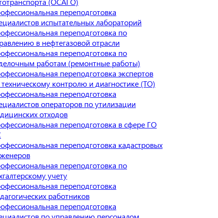
тотранспорта (ОСАГО)
офессиональная переподготовка
ециалистов испытательных лабораторий
офессиональная переподготовка по
равлению в нефтегазовой отрасли
офессиональная переподготовка по
делочным работам (ремонтные работы)
офессиональная переподготовка экспертов
 техническому контролю и диагностике (ТО)
офессиональная переподготовка
ециалистов операторов по утилизации
дицинских отходов
офессиональная переподготовка в сфере ГО
С
офессиональная переподготовка кадастровых
женеров
офессиональная переподготовка по
хгалтерскому учету
офессиональная переподготовка
дагогических работников
офессиональная переподготовка
ециалистов по управлению персоналом