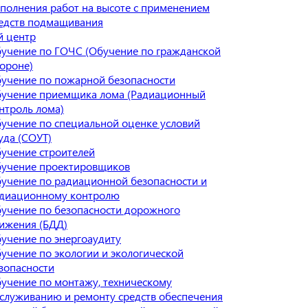
полнения работ на высоте с применением
едств подмащивания
й центр
учение по ГОЧС (Обучение по гражданской
ороне)
учение по пожарной безопасности
учение приемщика лома (Радиационный
нтроль лома)
учение по специальной оценке условий
уда (СОУТ)
учение строителей
учение проектировщиков
учение по радиационной безопасности и
диационному контролю
учение по безопасности дорожного
ижения (БДД)
учение по энергоаудиту
учение по экологии и экологической
зопасности
учение по монтажу, техническому
служиванию и ремонту средств обеспечения