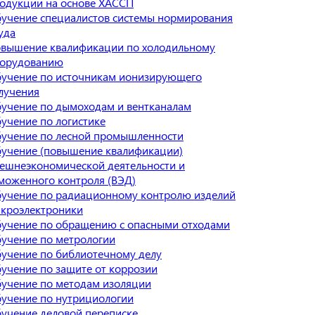
одукции на основе ХАССП
учение специалистов системы нормирования
уда
вышение квалификации по холодильному
орудованию
учение по источникам ионизирующего
лучения
учение по дымоходам и вентканалам
учение по логистике
учение по лесной промышленности
учение (повышение квалификации)
ешнеэкономической деятельности и
моженного контроля (ВЭД)
учение по радиационному контролю изделий
кроэлектроники
учение по обращению с опасными отходами
учение по метрологии
учение по библиотечному делу
учение по защите от коррозии
учение по методам изоляции
учение по нутрициологии
учение деловой переписке