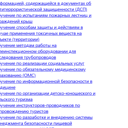
формацией, содержащейся в документах об
титеррористической защищенности (ДСП)
учение по испытаниям пожарных лестниц и
раждений крыш
учение способам защиты и действиям в
учае применения токсичных веществ на
ъекте (территории)
учение методам работы на
леинспекционном оборудовании для
следования трубопроводов
учение по реализации социальных услуг
учение по обязательному медицинскому
рахованию (ОМС)
учение по информационной безопасности в
дицине
учение по организации детско-юношеского и
льского туризма
учение инструкторов-проводников по
провождению туристов
учение по разработке и внедрению системы
неджмента безопасности пищевой