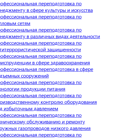
офессиональная переподготовка по
неджменту в сфере культуры и искусства
офессиональная переподготовка по
пловым сетям
офессиональная переподготовка по
неджменту в различных видах деятельности
офессиональная переподготовка по
титеррористической защищенности
офессиональная переподготовка по
испруденции в сфере здравоохранения
офессиональная переподготовка в сфере
дъемных сооружений
офессиональная переподготовка по
хнологии продукции питания
офессиональная переподготовка по
оизводственному контролю оборудования
д избыточным давлением
офессиональная переподготовка по
хническому обслуживанию и ремонту
ружных газопроводов низкого давления
офессиональная переподготовка по