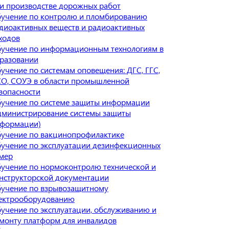
и производстве дорожных работ
учение по контролю и пломбированию
диоактивных веществ и радиоактивных
ходов
учение по информационным технологиям в
разовании
учение по системам оповещения: ДГС, ГГС,
О, СОУЭ в области промышленной
зопасности
учение по системе защиты информации
дминистрирование системы защиты
формации)
учение по вакцинопрофилактике
учение по эксплуатации дезинфекционных
мер
учение по нормоконтролю технической и
нструкторской документации
учение по взрывозащитному
ектрооборудованию
учение по эксплуатации, обслуживанию и
монту платформ для инвалидов