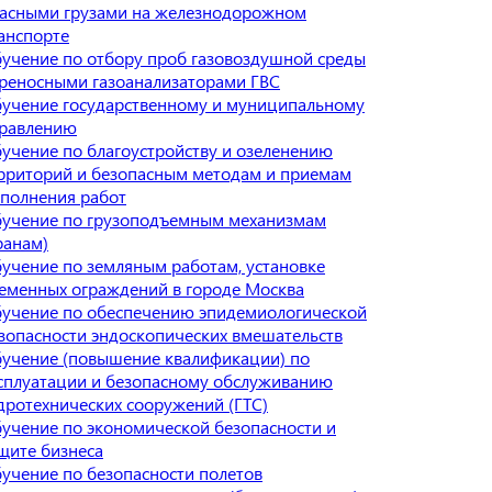
асными грузами на железнодорожном
анспорте
учение по отбору проб газовоздушной среды
реносными газоанализаторами ГВС
учение государственному и муниципальному
равлению
учение по благоустройству и озеленению
рриторий и безопасным методам и приемам
полнения работ
учение по грузоподъемным механизмам
ранам)
учение по земляным работам, установке
еменных ограждений в городе Москва
учение по обеспечению эпидемиологической
зопасности эндоскопических вмешательств
учение (повышение квалификации) по
сплуатации и безопасному обслуживанию
дротехнических сооружений (ГТС)
учение по экономической безопасности и
щите бизнеса
учение по безопасности полетов