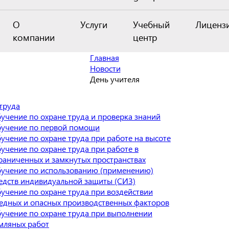
О
Услуги
Учебный
Лиценз
компании
центр
Главная
Новости
День учителя
труда
учение по охране труда и проверка знаний
учение по первой помощи
учение по охране труда при работе на высоте
учение по охране труда при работе в
раниченных и замкнутых пространствах
учение по использованию (применению)
едств индивидуальной защиты (СИЗ)
учение по охране труда при воздействии
едных и опасных производственных факторов
учение по охране труда при выполнении
мляных работ