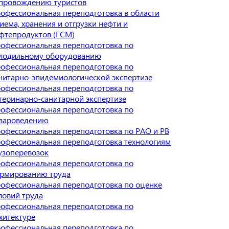
провождению туристов
офессиональная переподготовка в области
иема, хранения и отгрузки нефти и
фтепродуктов (ГСМ)
офессиональная переподготовка по
лодильному оборудованию
офессиональная переподготовка по
нитарно-эпидемиологической экспертизе
офессиональная переподготовка по
теринарно-санитарной экспертизе
офессиональная переподготовка по
вароведению
офессиональная переподготовка по РАО и РВ
офессиональная переподготовка технологиям
узоперевозок
офессиональная переподготовка по
рмированию труда
офессиональная переподготовка по оценке
ловий труда
офессиональная переподготовка по
хитектуре
офессиональная переподготовка по