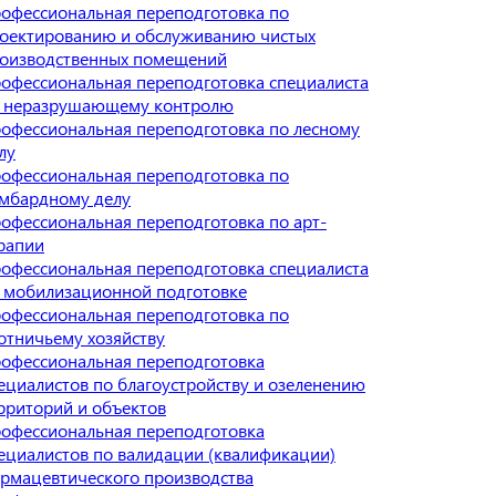
офессиональная переподготовка по
оектированию и обслуживанию чистых
оизводственных помещений
офессиональная переподготовка специалиста
 неразрушающему контролю
офессиональная переподготовка по лесному
лу
офессиональная переподготовка по
мбардному делу
офессиональная переподготовка по арт-
рапии
офессиональная переподготовка специалиста
 мобилизационной подготовке
офессиональная переподготовка по
отничьему хозяйству
офессиональная переподготовка
ециалистов по благоустройству и озеленению
рриторий и объектов
офессиональная переподготовка
ециалистов по валидации (квалификации)
рмацевтического производства