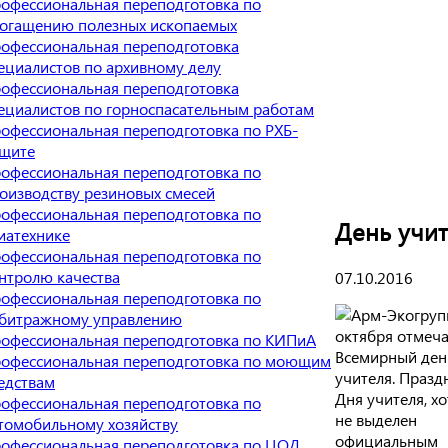
офессиональная переподготовка по
огащению полезных ископаемых
офессиональная переподготовка
ециалистов по архивному делу
офессиональная переподготовка
ециалистов по горноспасательным работам
офессиональная переподготовка по РХБ-
щите
офессиональная переподготовка по
оизводству резиновых смесей
офессиональная переподготовка по
День учи
иатехнике
офессиональная переподготовка по
нтролю качества
07.10.2016
офессиональная переподготовка по
битражному управлению
октября отмеча
офессиональная переподготовка по КИПиА
Всемирный ден
офессиональная переподготовка по моющим
учителя. Празд
едствам
Дня учителя, хо
офессиональная переподготовка по
не выделен
томобильному хозяйству
официальным
офессиональная переподготовка по ЦОД