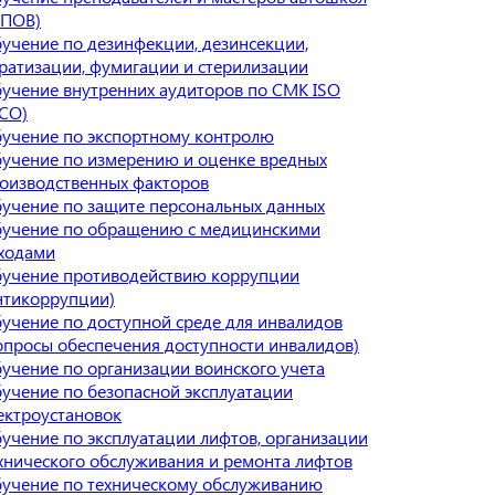
ПОВ)
учение по дезинфекции, дезинсекции,
ратизации, фумигации и стерилизации
учение внутренних аудиторов по СМК ISO
СО)
учение по экспортному контролю
учение по измерению и оценке вредных
оизводственных факторов
учение по защите персональных данных
учение по обращению с медицинскими
ходами
учение противодействию коррупции
нтикоррупции)
учение по доступной среде для инвалидов
опросы обеспечения доступности инвалидов)
учение по организации воинского учета
учение по безопасной эксплуатации
ектроустановок
учение по эксплуатации лифтов, организации
хнического обслуживания и ремонта лифтов
учение по техническому обслуживанию