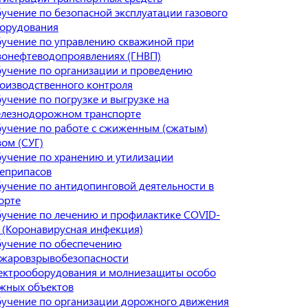
учение по безопасной эксплуатации газового
орудования
учение по управлению скважиной при
зонефтеводопроявлениях (ГНВП)
учение по организации и проведению
оизводственного контроля
учение по погрузке и выгрузке на
лезнодорожном транспорте
учение по работе с сжиженным (сжатым)
зом (СУГ)
учение по хранению и утилизации
еприпасов
учение по антидопинговой деятельности в
орте
учение по лечению и профилактике COVID-
 (Коронавирусная инфекция)
учение по обеспечению
жаровзрывобезопасности
ектрооборудования и молниезащиты особо
жных объектов
учение по организации дорожного движения