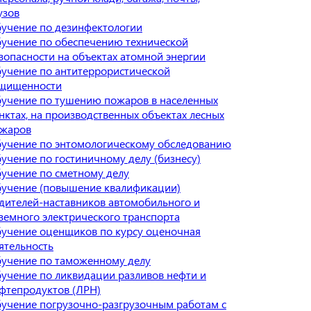
узов
учение по дезинфектологии
учение по обеспечению технической
зопасности на объектах атомной энергии
учение по антитеррористической
щищенности
учение по тушению пожаров в населенных
нктах, на производственных объектах лесных
жаров
учение по энтомологическому обследованию
учение по гостиничному делу (бизнесу)
учение по сметному делу
учение (повышение квалификации)
дителей-наставников автомобильного и
земного электрического транспорта
учение оценщиков по курсу оценочная
ятельность
учение по таможенному делу
учение по ликвидации разливов нефти и
фтепродуктов (ЛРН)
учение погрузочно-разгрузочным работам с