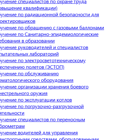
учение специалистов по охране труда
овышение квалификации)
учение по радиационной безопасности для
оектировщиков
учение по обращению с газовыми баллонами
учение по Санитарно-эпидемиологические
ебования в образовании
учение руководителей и специалистов
пытательных лабораторий
учение по электросветотехническому
еспечению полетов (ЭСТОП)
учение по обслуживанию
оматологического оборудования
учение организации хранения боевого
нестрельного оружия
учение по эксплуатации котлов
учение по погрузочно-разгрузочной
ятельности
учение специалистов по переносным
брометрам
учение водителей для управления
анспортными средствами, оборудованными