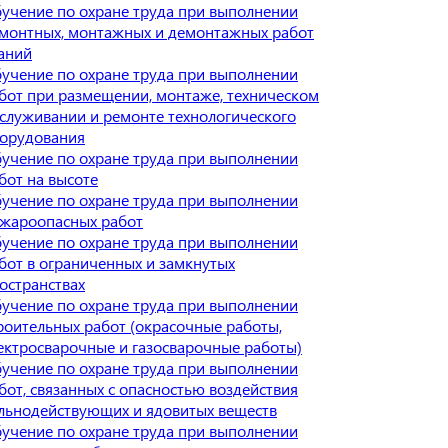
учение по охране труда при выполнении
монтных, монтажных и демонтажных работ
аний
учение по охране труда при выполнении
бот при размещении, монтаже, техническом
служивании и ремонте технологического
орудования
учение по охране труда при выполнении
бот на высоте
учение по охране труда при выполнении
жароопасных работ
учение по охране труда при выполнении
бот в ограниченных и замкнутых
остранствах
учение по охране труда при выполнении
роительных работ (окрасочные работы,
ектросварочные и газосварочные работы)
учение по охране труда при выполнении
бот, связанных с опасностью воздействия
льнодействующих и ядовитых веществ
учение по охране труда при выполнении