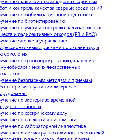
учение правилам производства сварочных
бот и контроль качества сварных соединений
учение по мобилизационной подготовке
учение по биотестированию
учение по учету и контролю радиоактивных
ществ и радиоактивных отходов (РВ и РАО)
учение оценке и управлению
офессиональными рисками по охране труда
ктериология
учение по транспортированию, хранению
мунобиологических лекарственных
епаратов
учение безопасным методам и приемам
боты при эксплуатации лазерного
орудования
учение по экспертизе временной
трудоспособности
учение по сестринскому делу
учение по паллиативной помощи
учение по лабораторной диагностике
учение по досмотру пассажиров, посетителей
персонала, ручной клади, багажа, почты,