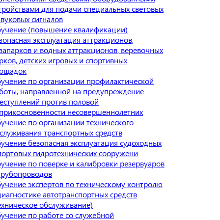
тройствами для подачи специальных световых
звуковых сигналов
учение (повышение квалификации)
зопасная эксплуатация аттракционов,
вапарков и водных аттракционов, веревочных
рков, детских игровых и спортивных
ощадок
учение по организации профилактической
боты, направленной на предупреждение
еступлений против половой
прикосновенности несовершеннолетних
учение по организации технического
служивания транспортных средств
учение безопасная эксплуатация судоходных
портовых гидротехнических сооружени
учение по поверке и калибровки резервуаров
трубопроводов
учение экспертов по техническому контролю
диагностике автотранспортных средств
ехническое обслуживание)
учение по работе со служебной