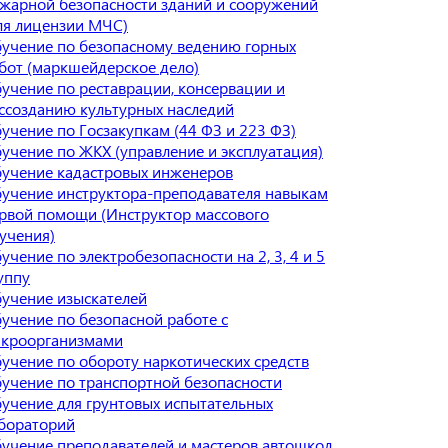
жарной безопасности зданий и сооружений
ля лицензии МЧС)
учение по безопасному ведению горных
бот (маркшейдерское дело)
учение по реставрации, консервации и
ссозданию культурных наследий
учение по Госзакупкам (44 ФЗ и 223 ФЗ)
учение по ЖКХ (управление и эксплуатация)
учение кадастровых инженеров
учение инструктора-преподавателя навыкам
рвой помощи (Инструктор массового
учения)
учение по электробезопасности на 2, 3, 4 и 5
уппу
учение изыскателей
учение по безопасной работе с
кроорганизмами
учение по обороту наркотических средств
учение по транспортной безопасности
учение для грунтовых испытательных
бораторий
учение преподавателей и мастеров автошкол