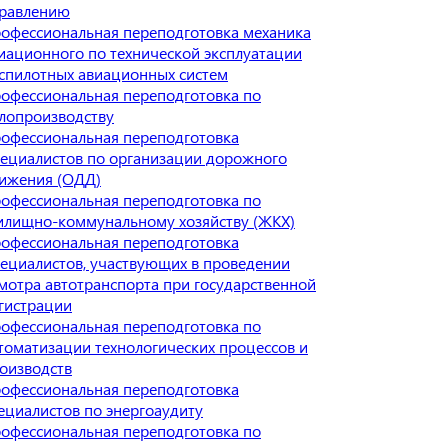
равлению
офессиональная переподготовка механика
иационного по технической эксплуатации
спилотных авиационных систем
офессиональная переподготовка по
лопроизводству
офессиональная переподготовка
ециалистов по организации дорожного
ижения (ОДД)
офессиональная переподготовка по
лищно-коммунальному хозяйству (ЖКХ)
офессиональная переподготовка
ециалистов, участвующих в проведении
мотра автотранспорта при государственной
гистрации
офессиональная переподготовка по
томатизации технологических процессов и
оизводств
офессиональная переподготовка
ециалистов по энергоаудиту
офессиональная переподготовка по