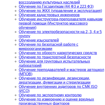
воссозданию культурных наследий
Обучение по Госзакупкам (44 ФЗ и 223 ФЗ)
Обучение по ЖКХ (управление и эксплуатация)
Обучение кадастровых инженеров
Обучение инструктора-преподавателя навыкам
первой помощи (Инструктор массового
обучения)
Обучение по электробезопасности на 2, 3, 4 и 5
группу
Обучение изыскателей
Обучение по безопасной работе с
микроорганизмами
Обучение по обороту наркотических средств
Обучение по транспортной безопасности
Обучение для грунтовых испытательных
лабораторий
Обучение преподавателей и мастеров автошкол
(МПОВ)
Обучение по дезинфекции, дезинсекции,
дератизации, фумигации и стерилизации
Обучение внутренних аудиторов по СМК ISO
(ИСО)
Обучение по экспортному контролю
Обучение по измерению и оценке вредных
производственных факторов