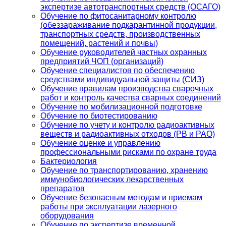
экспертизе автотранспортных средств (ОСАГО)
Обучение по фитосанитарному контролю
(обеззараживание подкарантинной продукции,
транспортных средств, производственных
помещений, растений и почвы)
Обучение руководителей частных охранных
предприятий ЧОП (организаций)
Обучение специалистов по обеспечению
средствами индивидуальной защиты (СИЗ)
Обучение правилам производства сварочных
работ и контроль качества сварных соединений
Обучение по мобилизационной подготовке
Обучение по биотестированию
Обучение по учету и контролю радиоактивных
веществ и радиоактивных отходов (РВ и РАО)
Обучение оценке и управлению
профессиональными рисками по охране труда
Бактериология
Обучение по транспортированию, хранению
иммунобиологических лекарственных
препаратов
Обучение безопасным методам и приемам
работы при эксплуатации лазерного
оборудования
Обучение по экспертизе временной