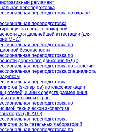
истративный регламент
нальная переподготовка
ссиональная переподготовка по охране
ссиональная переподготовка
тировщиков средств пожарной
асности для дальнейшей аттестации (для
зии МЧС)
ссиональная переподготовка по
ционной безопасности
ссиональная переподготовка по
асности дорожного движения (БДД)
ссиональная переподготовка по экологии
ссиональная переподготовка специалиста
сзакупкам
ссиональная переподготовка
алистов (экспертов) по классификации
ниц отелей, и иных средств размещения,
й и горнолыжных трасс
ссиональная переподготовка по
исимой технической экспертизе
ранспорта (ОСАГО)
ссиональная переподготовка
алистов испытательных лабораторий
ссиональная переподготовка по