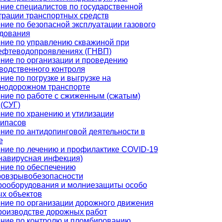
ние специалистов по государственной
трации транспортных средств
ние по безопасной эксплуатации газового
дования
ние по управлению скважиной при
ефтеводопроявлениях (ГНВП)
ние по организации и проведению
водственного контроля
ние по погрузке и выгрузке на
нодорожном транспорте
ние по работе с сжиженным (сжатым)
 (СУГ)
ние по хранению и утилизации
ипасов
ние по антидопинговой деятельности в
е
ние по лечению и профилактике COVID-19
навирусная инфекция)
ние по обеспечению
овзрывобезопасности
рооборудования и молниезащиты особо
х объектов
ние по организации дорожного движения
роизводстве дорожных работ
ние по контролю и пломбированию