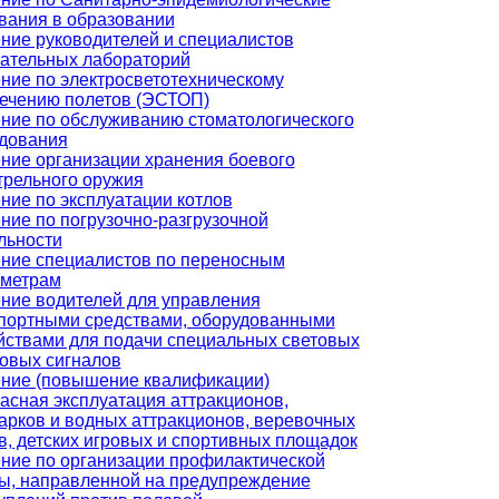
вания в образовании
ние руководителей и специалистов
ательных лабораторий
ние по электросветотехническому
ечению полетов (ЭСТОП)
ние по обслуживанию стоматологического
дования
ние организации хранения боевого
трельного оружия
ние по эксплуатации котлов
ние по погрузочно-разгрузочной
льности
ние специалистов по переносным
метрам
ние водителей для управления
портными средствами, оборудованными
йствами для подачи специальных световых
ковых сигналов
ние (повышение квалификации)
асная эксплуатация аттракционов,
арков и водных аттракционов, веревочных
в, детских игровых и спортивных площадок
ние по организации профилактической
ы, направленной на предупреждение