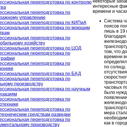
некоторые заба
ссиональная переподготовка по контролю
интересные фак
тва
времени и часах
ссиональная переподготовка по
ражному управлению
Система ч
ссиональная переподготовка по КИПиА
поясов по
ссиональная переподготовка по моющим
лишь в 19 
твам
благодаря
ссиональная переподготовка по
железнод
обильному хозяйству
транспорту
ссиональная переподготовка по ЦОД
том, что до
ссиональная переподготовка по
времени в
графии
определял
ссиональная переподготовка по
по солнцу, 
ронике
отсутствия
ссиональная переподготовка по БАД
скоростно
ссиональная переподготовка по
транспорт
ьному производству
часовых п
ссиональная переподготовка по научным
было нужд
изациям
появлени
ссиональная переподготовка по
железнодо
отехнике
транспорта
ссиональная переподготовка по
мера стал
техническим средствам разведки
необходимо
ссиональная переподготовка по
как в горо
ументальному производству