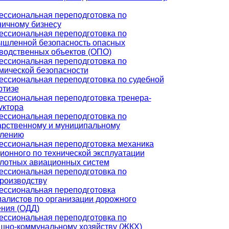
ссиональная переподготовка по
ничному бизнесу
ссиональная переподготовка по
шленной безопасность опасных
водственных объектов (ОПО)
ссиональная переподготовка по
мической безопасности
ссиональная переподготовка по судебной
ртизе
ссиональная переподготовка тренера-
уктора
ссиональная переподготовка по
арственному и муниципальному
влению
ссиональная переподготовка механика
ионного по технической эксплуатации
лотных авиационных систем
ссиональная переподготовка по
роизводству
ссиональная переподготовка
алистов по организации дорожного
ния (ОДД)
ссиональная переподготовка по
но-коммунальному хозяйству (ЖКХ)