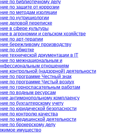
ние по библиотечному делу
ние по защите от коррозии
ние по методам изоляции
ние по нутрициологии
ние деловой переписке
ние в сфере культуры
ние в агрономии и сельском хозяйстве
ние по арт-терапии
ние бережливому производству
ние по обмотке
ние технической документации в IT
ние по межнациональным и
онфессиональным отношениям
ние контрольной (надзорной) деятельности
ние по программе Честный знак
ние по программе Чистый воздух
ние по горноспасательным работам
ние по водным ресурсам
ние антимонопольному комплаенсу
ние по бухгалтерскому учету
ние по юридической безопасности
ние по контролю качества
ние по медицинской деятельности
ние по брокерскому делу
ижимое имущество