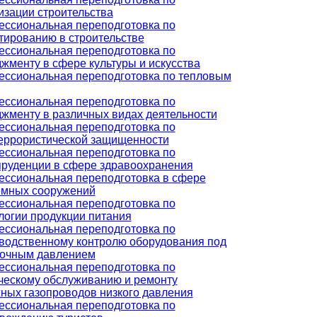
изации строительства
ссиональная переподготовка по
тированию в строительстве
ссиональная переподготовка по
жменту в сфере культуры и искусства
ссиональная переподготовка по тепловым
ссиональная переподготовка по
жменту в различных видах деятельности
ссиональная переподготовка по
еррористической защищенности
ссиональная переподготовка по
руденции в сфере здравоохранения
ссиональная переподготовка в сфере
мных сооружений
ссиональная переподготовка по
логии продукции питания
ссиональная переподготовка по
водственному контролю оборудования под
очным давлением
ссиональная переподготовка по
ческому обслуживанию и ремонту
ных газопроводов низкого давления
ссиональная переподготовка по