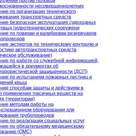
уплений против половой
косновенности несовершеннолетних
ние по организации технического
живания транспортных средств
ние безопасная эксплуатация судоходных
товых гидротехнических сооружени
ние по поверке и калибровки резервуаров
бопроводов
ние экспертов по техническому контролю и
остике автотранспортных средств
ическое обслуживание)
ние по работе со служебной информацией,
жащейся в документах об
еррористической защищенности (ДСП)
ние по испытаниям пожарных лестниц и
дений крыш
ние способам защиты и действиям в
е применения токсичных веществ на
те (территории)
ние методам работы на
нспекционном оборудовании для
дования трубопроводов
ние по реализации социальных услуг
ние по обязательному медицинскому
ованию (ОМС)