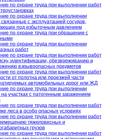
ние по охране труда при выполнении работ
ктроустановках
ние по охране труда при выполнении
, связанные с эксплуатацией сосудов,
ающих под избыточным давлением
ние по охране труда при обращении с
тными
ние по охране труда при выполнении
азных работ
ние по охране труда при выполнении работ
иску, идентификации, обезвреживанию и
ожению взрывоопасных предметов
ние по охране труда при выполнении работ
зости от полотна или проезжей части
уатируемых автомобильных дорог или ЖД
ние по охране труда при выполнении
, на участках с патогенным заражением
ы
ние по охране труда при выполнении работ
лке леса в особо опасных условиях
ние по охране труда при выполнении работ
ремещению тяжеловесных и
огабаритных грузов
ние по охране труда при выполнении работ
иоактивными веществами и источниками