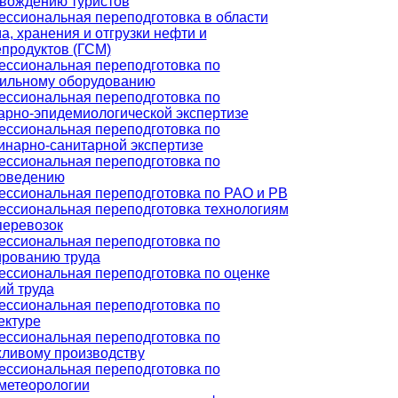
вождению туристов
ссиональная переподготовка в области
а, хранения и отгрузки нефти и
продуктов (ГСМ)
ссиональная переподготовка по
ильному оборудованию
ссиональная переподготовка по
арно-эпидемиологической экспертизе
ссиональная переподготовка по
инарно-санитарной экспертизе
ссиональная переподготовка по
оведению
ссиональная переподготовка по РАО и РВ
ссиональная переподготовка технологиям
перевозок
ссиональная переподготовка по
рованию труда
ссиональная переподготовка по оценке
ий труда
ссиональная переподготовка по
ектуре
ссиональная переподготовка по
ливому производству
ссиональная переподготовка по
метеорологии