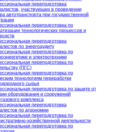
ссиональная переподготовка
алистов, участвующих в проведении
ра автотранспорта при государственной
трации
ссиональная переподготовка по
атизации технологических процессов и
водств
ссиональная переподготовка
алистов по энергоаудиту
ссиональная переподготовка по
роэнергетике и электротехнике
ссиональная переподготовка по
тельству (ПГС)
ссиональная переподготовка по
еским технологиям переработки
одородного сырья
ссиональная переподготовка по защите от
зии оборудования и сооружений
газового комплекса
ссиональная переподготовка
алистов по агрономии
ссиональная переподготовка по
истративно-хозяйственной деятельности
ссиональная переподготовка по
ологии