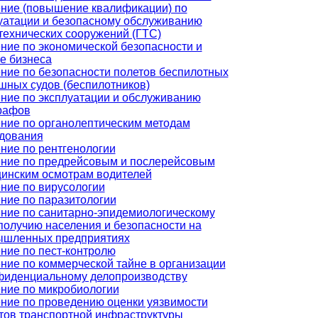
ние (повышение квалификации) по
уатации и безопасному обслуживанию
технических сооружений (ГТС)
ние по экономической безопасности и
е бизнеса
ние по безопасности полетов беспилотных
шных судов (беспилотников)
ние по эксплуатации и обслуживанию
рафов
ние по органолептическим методам
дования
ние по рентгенологии
ние по предрейсовым и послерейсовым
инским осмотрам водителей
ние по вирусологии
ние по паразитологии
ние по санитарно-эпидемиологическому
получию населения и безопасности на
ышленных предприятиях
ние по пест-контролю
ние по коммерческой тайне в организации
фиденциальному делопроизводству
ние по микробиологии
ние по проведению оценки уязвимости
тов транспортной инфраструктуры