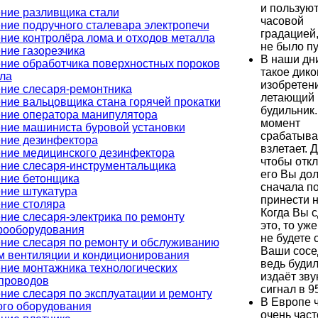
и пользуют
ние разливщика стали
часовой
ние подручного сталевара электропечи
градацией
ние контролёра лома и отходов металла
не было п
ние газорезчика
В наши дни
ние обработчика поверхностных пороков
такое дик
ла
изобретени
ние слесаря-ремонтника
летающий
ние вальцовщика стана горячей прокатки
будильник.
ние оператора манипулятора
момент
ние машиниста буровой установки
срабатыва
ние дезинфектора
взлетает. 
ние медицинского дезинфектора
чтобы отк
ние слесаря-инструментальщика
его Вы до
ние бетонщика
сначала п
ние штукатура
принести н
ние столяра
Когда Вы 
ние слесаря-электрика по ремонту
это, то уж
рооборудования
не будете с
ние слесаря по ремонту и обслуживанию
Ваши сосе
м вентиляции и кондиционирования
ведь буди
ние монтажника технологических
издаёт зву
проводов
сигнал в 9
ние слесаря по эксплуатации и ремонту
В Европе 
ого оборудования
очень част