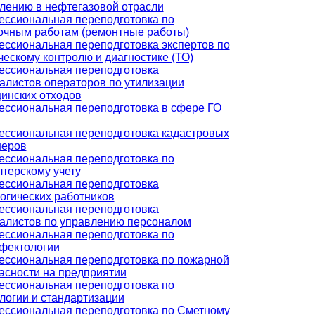
лению в нефтегазовой отрасли
ссиональная переподготовка по
очным работам (ремонтные работы)
ссиональная переподготовка экспертов по
ческому контролю и диагностике (ТО)
ссиональная переподготовка
алистов операторов по утилизации
инских отходов
ссиональная переподготовка в сфере ГО
ссиональная переподготовка кадастровых
неров
ссиональная переподготовка по
лтерскому учету
ссиональная переподготовка
огических работников
ссиональная переподготовка
алистов по управлению персоналом
ссиональная переподготовка по
фектологии
ссиональная переподготовка по пожарной
асности на предприятии
ссиональная переподготовка по
логии и стандартизации
ссиональная переподготовка по Сметному