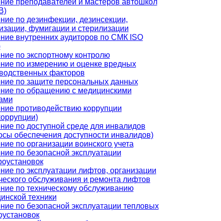
ние преподавателей и мастеров автошкол
В)
ние по дезинфекции, дезинсекции,
изации, фумигации и стерилизации
ние внутренних аудиторов по СМК ISO
)
ние по экспортному контролю
ние по измерению и оценке вредных
водственных факторов
ние по защите персональных данных
ние по обращению с медицинскими
ами
ние противодействию коррупции
коррупции)
ние по доступной среде для инвалидов
осы обеспечения доступности инвалидов)
ние по организации воинского учета
ние по безопасной эксплуатации
роустановок
ние по эксплуатации лифтов, организации
ческого обслуживания и ремонта лифтов
ние по техническому обслуживанию
инской техники
ние по безопасной эксплуатации тепловых
оустановок