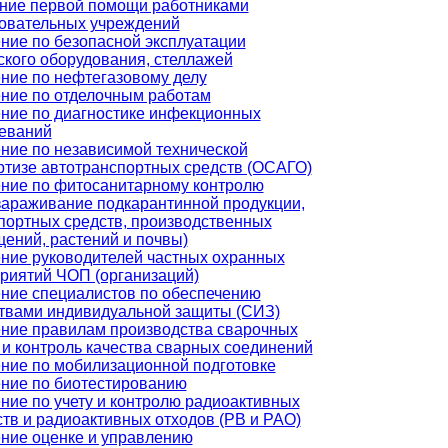
ние первой помощи работниками
овательных учреждений
ние по безопасной эксплуатации
ского оборудования, стеллажей
ние по нефтегазовому делу
ние по отделочным работам
ние по диагностике инфекционных
еваний
ние по независимой технической
ртизе автотранспортных средств (ОСАГО)
ние по фитосанитарному контролю
зараживание подкарантинной продукции,
портных средств, производственных
ений, растений и почвы)
ние руководителей частных охранных
риятий ЧОП (организаций)
ние специалистов по обеспечению
твами индивидуальной защиты (СИЗ)
ние правилам производства сварочных
 и контроль качества сварных соединений
ние по мобилизационной подготовке
ние по биотестированию
ние по учету и контролю радиоактивных
тв и радиоактивных отходов (РВ и РАО)
ние оценке и управлению