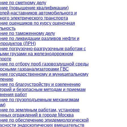
ние по сметному делу
ние (повышение квалификации)
елей-наставников автомобильного и
ного электрического транспорта
ние оценщиков по курсу оценочная
льность
ние по таможенному делу
ние по ликвидации разливов нефти и
продуктов (ЛРН)
ние погрузочно-разгрузочным работам с
ыми грузами на железнодорожном
порте
ние по отбору проб газовоздушной среды
осными газоанализаторами ГВС
ние государственному и муниципальному
влению
ние по благоустройству и озеленению
торий и безопасным методам и приемам
нения работ
ние по грузоподъемным механизмам
ам)
ние по земляным работам, установке
нных ограждений в городе Москва
ние по обеспечению эпидемиологической
асности эндоскопических вмешательств