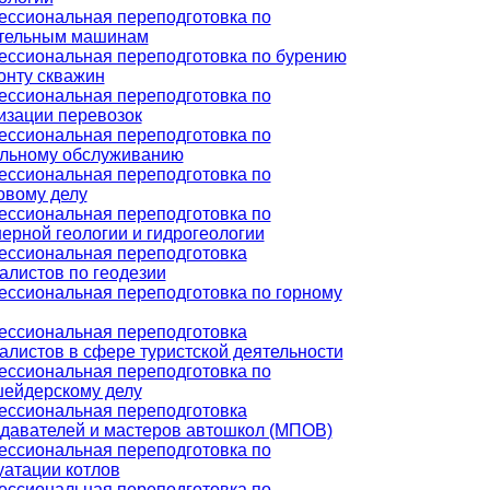
ссиональная переподготовка по
тельным машинам
ссиональная переподготовка по бурению
онту скважин
ссиональная переподготовка по
изации перевозок
ссиональная переподготовка по
льному обслуживанию
ссиональная переподготовка по
овому делу
ссиональная переподготовка по
ерной геологии и гидрогеологии
ссиональная переподготовка
алистов по геодезии
ссиональная переподготовка по горному
ссиональная переподготовка
алистов в сфере туристской деятельности
ссиональная переподготовка по
ейдерскому делу
ссиональная переподготовка
давателей и мастеров автошкол (МПОВ)
ссиональная переподготовка по
уатации котлов
ссиональная переподготовка по