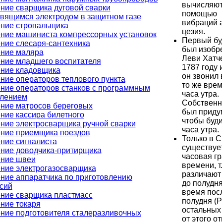
вычисляют
ние сварщика дуговой сварки
помощью
вящимся электродом в защитном газе
вибраций 
ние стропальщика
цезия.
ние машиниста компрессорных установок
Первый бу
ние слесаря-сантехника
был изобр
ние маляра
Леви Хатч
ние младшего воспитателя
1787 году 
ние кладовщика
он звонил 
ние операторов теплового пункта
то же вре
ние операторов станков с программным
часа утра.
лением
Собственн
ние матросов береговых
был приду
ние кассира билетного
чтобы буди
ние электросварщика ручной сварки
часа утра.
ние приемщика поездов
Только в 
ние сигналиста
существует
ние доводчика-притирщика
часовая г
ние швеи
времени, т.
ние электрогазосварщика
различают
ние аппаратчика по приготовлению
до полудня
сий
время пос
ние сварщика пластмасс
полудня (P
ние токаря
остальных
ние подготовителя сталеразливочных
от этого о