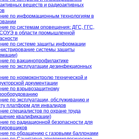
активных веществ и радиоактивных
ов
ние по информационным технологиям в
овании
ние по системам оповещения: ДГС, ГГС,
СОУЭ в области промышленной
асности
ние по системе защиты информации
нистрирование системы защиты
рмации)
ние по вакцинопрофилактике
ние по эксплуатации дезинфекционных
ние по нормоконтролю технической и
рукторской документации
ние по взрывозащитному
рооборудованию
ние по эксплуатации, обслуживанию и
ту платформ для инвалидов
ние специалистов по охране труда
шение квалификации)
ние по радиационной безопасности для
тировщиков
ние по обращению с газовыми баллонами
ние по Санитарно-эпидемиологические