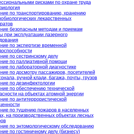
ссиональными рисками по охране труда
риология
ние по транспортированию, хранению
обиологических лекарственных
ратов
ние безопасным методам и приемам
ы при эксплуатации лазерного
дования
ние по экспертизе временной
доспособности
ние по сестринскому делу
ние по паллиативной помощи
ние по лабораторной диагностике
ние по досмотру пассажиров, посетителей
сонала, ручной клади, багажа, почты, грузов
ние по дезинфектологии
ние по обеспечению технической
асности на объектах атомной энергии
ние по антитеррористической
щенности
ние по тушению пожаров в населенных
ах, на производственных объектах лесных
ров
ние по энтомологическому обследованию
ние по гостиничному делу (бизнесу)