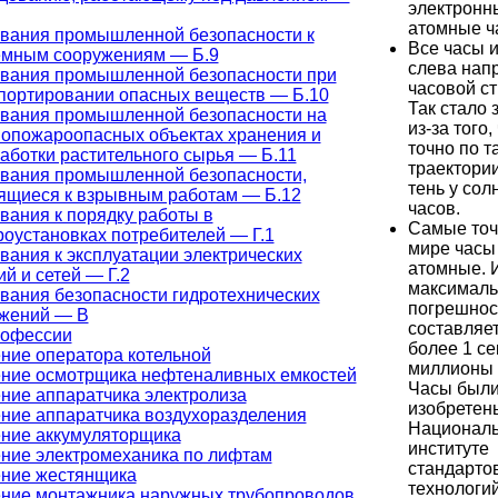
электронн
атомные ч
вания промышленной безопасности к
Все часы 
мным сооружениям — Б.9
слева напр
вания промышленной безопасности при
часовой ст
портировании опасных веществ — Б.10
Так стало 
вания промышленной безопасности на
из-за того,
опожароопасных объектах хранения и
точно по т
аботки растительного сырья — Б.11
траектории
вания промышленной безопасности,
тень у сол
ящиеся к взрывным работам — Б.12
часов.
вания к порядку работы в
Самые точ
роустановках потребителей — Г.1
мире часы
вания к эксплуатации электрических
атомные. 
ий и сетей — Г.2
максималь
вания безопасности гидротехнических
погрешнос
жений — В
составляет
рофессии
более 1 се
ние оператора котельной
миллионы 
ние осмотрщика нефтеналивных емкостей
Часы был
ние аппаратчика электролиза
изобретен
ние аппаратчика воздухоразделения
Национал
ние аккумуляторщика
институте
ние электромеханика по лифтам
стандарто
ние жестянщика
технологий
ние монтажника наружных трубопроводов