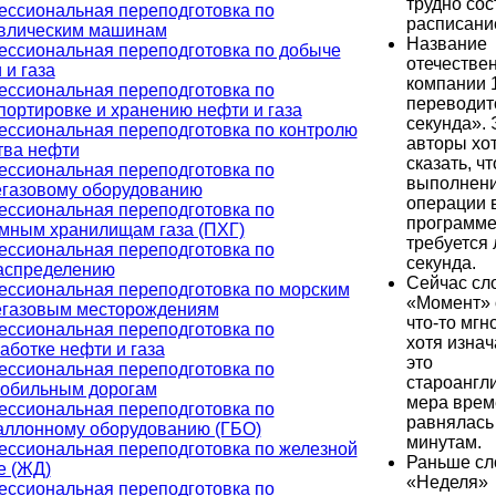
трудно сос
ссиональная переподготовка по
расписани
влическим машинам
Название
ссиональная переподготовка по добыче
отечестве
 и газа
компании 
ссиональная переподготовка по
переводитс
портировке и хранению нефти и газа
секунда».
ссиональная переподготовка по контролю
авторы хо
тва нефти
сказать, чт
ссиональная переподготовка по
выполнен
газовому оборудованию
операции 
ссиональная переподготовка по
программ
мным хранилищам газа (ПХГ)
требуется 
ссиональная переподготовка по
секунда.
аспределению
Сейчас сл
ссиональная переподготовка по морским
«Момент» 
газовым месторождениям
что-то мгн
ссиональная переподготовка по
хотя изна
аботке нефти и газа
это
ссиональная переподготовка по
староангл
обильным дорогам
мера врем
ссиональная переподготовка по
равнялась 
аллонному оборудованию (ГБО)
минутам.
ссиональная переподготовка по железной
Раньше сл
е (ЖД)
«Неделя»
ссиональная переподготовка по