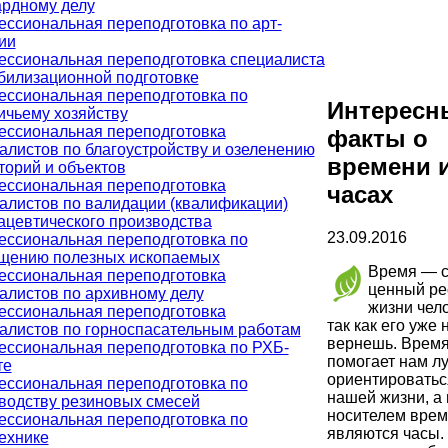
рдному делу
ссиональная переподготовка по арт-
ии
ссиональная переподготовка специалиста
билизационной подготовке
ссиональная переподготовка по
Интересн
ичьему хозяйству
ссиональная переподготовка
факты о
алистов по благоустройству и озеленению
времени 
торий и объектов
ссиональная переподготовка
часах
алистов по валидации (квалификации)
цевтического производства
23.09.2016
ссиональная переподготовка по
щению полезных ископаемых
Время — 
ссиональная переподготовка
ценный ре
алистов по архивному делу
жизни чел
ссиональная переподготовка
так как его уже 
алистов по горноспасательным работам
вернешь. Врем
ссиональная переподготовка по РХБ-
помогает нам л
те
ориентироватьс
ссиональная переподготовка по
нашей жизни, а
водству резиновых смесей
носителем вре
ссиональная переподготовка по
являются часы.
ехнике