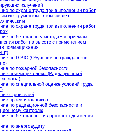
ирующих излучений
ние по охране труда при выполнении работ
ным инструментом, в том числе с
ехническим
ние по охране труда при выполнении работ
трах
ние по безопасным методам и приемам
нения работ на высоте с применением
тв подмащивания
ентр
ние по ГОЧС (Обучение по гражданской
не)
ние по пожарной безопасности
ние приемщика лома (Радиационный
оль лома)
ние по специальной оценке условий труда
)
ние строителей
ние проектировщиков
ние по радиационной безопасности и
ционному контролю
ние по безопасности дорожного движения
ние по энергоаудиту