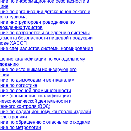
ние по информационной безопасности в
цине
ние по организации детско-юношеского и
кого туризма
ние инструкторов-проводников по
вождению туристов
ние по разработке и внедрению системы
жмента безопасности пищевой продукции
снове ХАССП
ние специалистов системы нормирования
ение квалификации по холодильному
дованию
ние по источникам ионизирующего
ения
ние по дымоходам и вентканалам
ние по логистике
ние по лесной промышленности
ние (повышение квалификации)
еэкономической деятельности и
енного контроля (ВЭД)
ние по радиационному контролю изделий
электроники
ние по обращению с опасными отходами
ние по метрологии