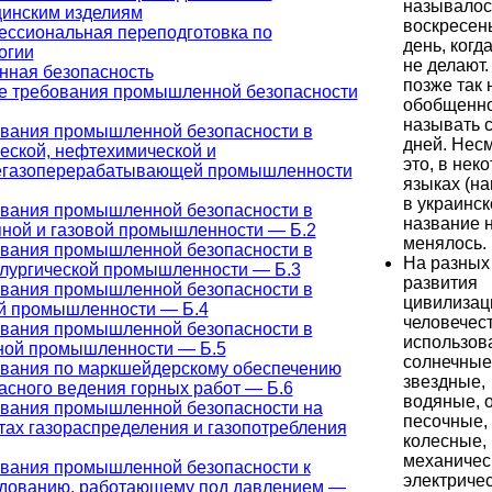
называлос
инским изделиям
воскресен
ссиональная переподготовка по
день, когд
огии
не делают.
ная безопасность
позже так 
 требования промышленной безопасности
обобщенн
называть 
вания промышленной безопасности в
дней. Нес
еской, нефтехимической и
это, в нек
егазоперерабатывающей промышленности
языках (н
в украинск
вания промышленной безопасности в
название 
ной и газовой промышленности — Б.2
менялось.
вания промышленной безопасности в
На разных
лургической промышленности — Б.3
развития
вания промышленной безопасности в
цивилизац
й промышленности — Б.4
человечес
вания промышленной безопасности в
использов
ной промышленности — Б.5
солнечные
вания по маркшейдерскому обеспечению
звездные,
асного ведения горных работ — Б.6
водяные, 
вания промышленной безопасности на
песочные,
тах газораспределения и газопотребления
колесные,
механичес
вания промышленной безопасности к
электричес
дованию, работающему под давлением —