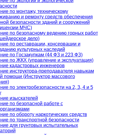
ние по экологии и экологической
асности
ние по монтажу, техническому
живанию и ремонту средств обеспечения
ной безопасности зданий и сооружений
лицензии МЧС)
ние по безопасному ведению горных работ
шейдерское дело)
ние по реставрации, консервации и
зданию культурных наследий
ние по Госзакупкам (44 ФЗ и 223 ФЗ)
ние по ЖКХ (управление и эксплуатация)
ние кадастровых инженеров
ние инструктора-преподавателя навыкам
й помощи (Инструктор массового
ния)
ние по электробезопасности на 2, 3, 4 и 5
у
ние изыскателей
ние по безопасной работе с
организмами
ние по обороту наркотических средств
ние по транспортной безопасности
ние для грунтовых испытательных
аторий