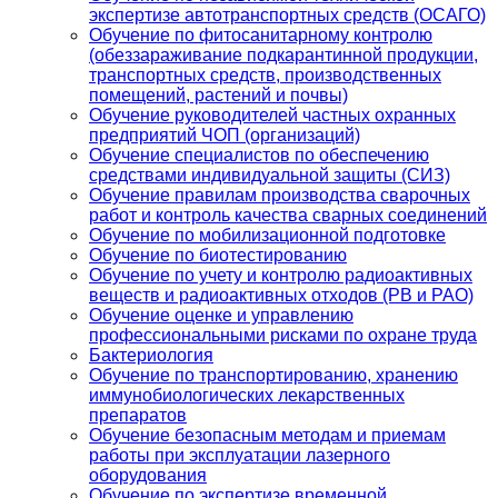
экспертизе автотранспортных средств (ОСАГО)
Обучение по фитосанитарному контролю
(обеззараживание подкарантинной продукции,
транспортных средств, производственных
помещений, растений и почвы)
Обучение руководителей частных охранных
предприятий ЧОП (организаций)
Обучение специалистов по обеспечению
средствами индивидуальной защиты (СИЗ)
Обучение правилам производства сварочных
работ и контроль качества сварных соединений
Обучение по мобилизационной подготовке
Обучение по биотестированию
Обучение по учету и контролю радиоактивных
веществ и радиоактивных отходов (РВ и РАО)
Обучение оценке и управлению
профессиональными рисками по охране труда
Бактериология
Обучение по транспортированию, хранению
иммунобиологических лекарственных
препаратов
Обучение безопасным методам и приемам
работы при эксплуатации лазерного
оборудования
Обучение по экспертизе временной