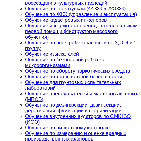
воссозданию культурных наследий
Обучение по Госзакупкам (44 ФЗ и 223 ФЗ)
Обучение по ЖКХ (управление и эксплуатация)
Обучение кадастровых инженеров
Обучение инструктора-преподавателя навыкам
первой помощи (Инструктор массового
обучения)
Обучение по электробезопасности на 2, 3, 4 и 5
группу
Обучение изыскателей
Обучение по безопасной работе с
микроорганизмами
Обучение по обороту наркотических средств
Обучение по транспортной безопасности
Обучение для грунтовых испытательных
лабораторий
Обучение преподавателей и мастеров автошкол
(МПОВ)
Обучение по дезинфекции, дезинсекции,
дератизации, фумигации и стерилизации
Обучение внутренних аудиторов по СМК ISO
(ИСО)
Обучение по экспортному контролю
Обучение по измерению и оценке вредных
производственных факторов