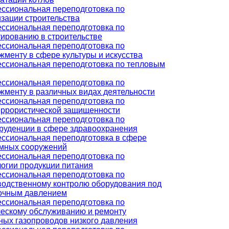
ссиональная переподготовка по
изации строительства
ссиональная переподготовка по
тированию в строительстве
ссиональная переподготовка по
жменту в сфере культуры и искусства
ссиональная переподготовка по тепловым
ссиональная переподготовка по
жменту в различных видах деятельности
ссиональная переподготовка по
еррористической защищенности
ссиональная переподготовка по
руденции в сфере здравоохранения
ссиональная переподготовка в сфере
мных сооружений
ссиональная переподготовка по
логии продукции питания
ссиональная переподготовка по
водственному контролю оборудования под
очным давлением
ссиональная переподготовка по
ческому обслуживанию и ремонту
ных газопроводов низкого давления