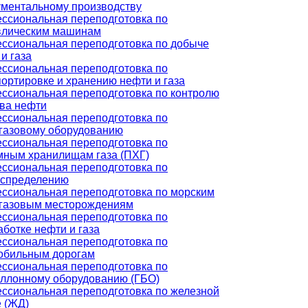
ументальному производству
ссиональная переподготовка по
влическим машинам
ссиональная переподготовка по добыче
и газа
ссиональная переподготовка по
ортировке и хранению нефти и газа
ссиональная переподготовка по контролю
тва нефти
ссиональная переподготовка по
газовому оборудованию
ссиональная переподготовка по
мным хранилищам газа (ПХГ)
ссиональная переподготовка по
аспределению
ссиональная переподготовка по морским
газовым месторождениям
ссиональная переподготовка по
ботке нефти и газа
ссиональная переподготовка по
обильным дорогам
ссиональная переподготовка по
аллонному оборудованию (ГБО)
ссиональная переподготовка по железной
е (ЖД)