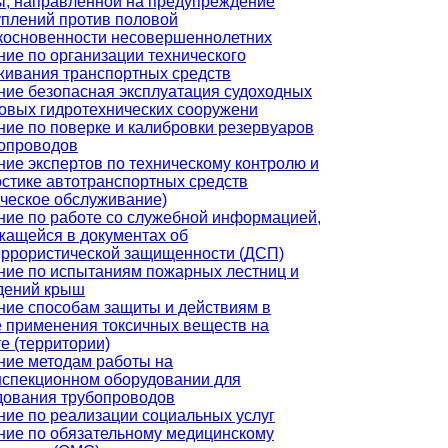
ы, направленной на предупреждение
уплений против половой
косновенности несовершеннолетних
ние по организации технического
живания транспортных средств
ние безопасная эксплуатация судоходных
товых гидротехнических сооружени
ние по поверке и калибровки резервуаров
бопроводов
ние экспертов по техническому контролю и
остике автотранспортных средств
ическое обслуживание)
ние по работе со служебной информацией,
жащейся в документах об
еррористической защищенности (ДСП)
ние по испытаниям пожарных лестниц и
дений крыш
ние способам защиты и действиям в
е применения токсичных веществ на
е (территории)
ние методам работы на
нспекционном оборудовании для
дования трубопроводов
ние по реализации социальных услуг
ние по обязательному медицинскому