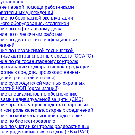
оустановок
ние первой помощи работниками
овательных учреждений
ние по безопасной эксплуатации
ского оборудования, стеллажей
ние по нефтегазовому делу
ние по отделочным работам
ние по диагностике инфекционных
еваний
ние по независимой технической
ртизе автотранспортных средств (ОСАГО)
ние по фитосанитарному контролю
зараживание подкарантинной продукции,
портных средств, производственных
ений, растений и почвы)
ние руководителей частных охранных
риятий ЧОП (организаций)
ние специалистов по обеспечению
твами индивидуальной защиты (СИЗ)
ние правилам производства сварочных
и контроль качества сварных соединений
ние по мобилизационной подготовке
ние по биотестированию
ние по учету и контролю радиоактивных
тв и радиоактивных отходов (РВ и РАО)