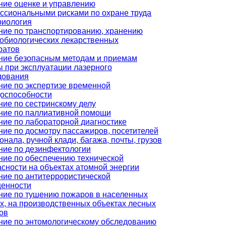
ние оценке и управлению
ссиональными рисками по охране труда
риология
ние по транспортированию, хранению
обиологических лекарственных
ратов
ние безопасным методам и приемам
ы при эксплуатации лазерного
дования
ние по экспертизе временной
доспособности
ние по сестринскому делу
ние по паллиативной помощи
ние по лабораторной диагностике
ние по досмотру пассажиров, посетителей
онала, ручной клади, багажа, почты, грузов
ние по дезинфектологии
ние по обеспечению технической
сности на объектах атомной энергии
ние по антитеррористической
енности
ние по тушению пожаров в населенных
х, на производственных объектах лесных
ов
ние по энтомологическому обследованию