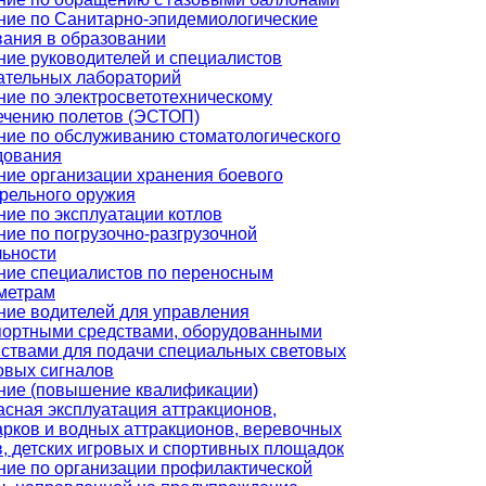
ние по Санитарно-эпидемиологические
вания в образовании
ние руководителей и специалистов
ательных лабораторий
ние по электросветотехническому
ечению полетов (ЭСТОП)
ние по обслуживанию стоматологического
дования
ние организации хранения боевого
трельного оружия
ние по эксплуатации котлов
ние по погрузочно-разгрузочной
льности
ние специалистов по переносным
метрам
ние водителей для управления
портными средствами, оборудованными
йствами для подачи специальных световых
овых сигналов
ние (повышение квалификации)
асная эксплуатация аттракционов,
арков и водных аттракционов, веревочных
, детских игровых и спортивных площадок
ние по организации профилактической