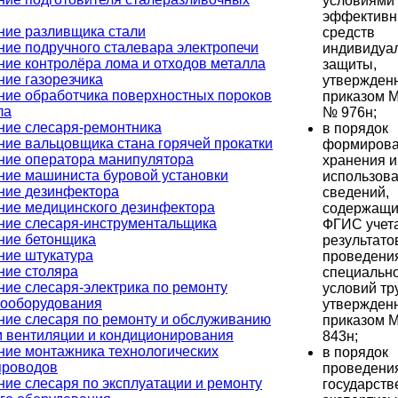
условиями 
эффектив
ние разливщика стали
средств
ние подручного сталевара электропечи
индивидуа
ние контролёра лома и отходов металла
защиты,
ние газорезчика
утвержден
ние обработчика поверхностных пороков
приказом 
ла
№ 976н;
ние слесаря-ремонтника
в порядок
ние вальцовщика стана горячей прокатки
формирова
ние оператора манипулятора
хранения и
ние машиниста буровой установки
использов
ние дезинфектора
сведений,
ние медицинского дезинфектора
содержащи
ние слесаря-инструментальщика
ФГИС учет
ние бетонщика
результато
ние штукатура
проведени
ние столяра
специально
ние слесаря-электрика по ремонту
условий тр
рооборудования
утвержден
ние слесаря по ремонту и обслуживанию
приказом 
м вентиляции и кондиционирования
843н;
ние монтажника технологических
в порядок
проводов
проведени
ние слесаря по эксплуатации и ремонту
государств