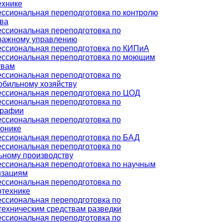
ехнике
ссиональная переподготовка по контролю
тва
ссиональная переподготовка по
ражному управлению
ссиональная переподготовка по КИПиА
ссиональная переподготовка по моющим
твам
ссиональная переподготовка по
обильному хозяйству
ссиональная переподготовка по ЦОД
ссиональная переподготовка по
графии
ссиональная переподготовка по
ронике
ссиональная переподготовка по БАД
ссиональная переподготовка по
ьному производству
ссиональная переподготовка по научным
изациям
ссиональная переподготовка по
отехнике
ссиональная переподготовка по
техническим средствам разведки
ссиональная переподготовка по