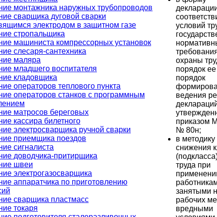
ние монтажника наружных трубопроводов
деклараци
ние сварщика дуговой сварки
соответств
вящимся электродом в защитном газе
условий тр
ние стропальщика
государст
ние машиниста компрессорных установок
норматив
ние слесаря-сантехника
требовани
ние маляра
охраны тру
ние младшего воспитателя
порядок ее
ние кладовщика
порядок
ние операторов теплового пункта
формирова
ние операторов станков с программным
ведения ре
лением
деклараций
ние матросов береговых
утвержден
ние кассира билетного
приказом 
ние электросварщика ручной сварки
№ 80н;
ние приемщика поездов
в методику
ние сигналиста
снижения к
ние доводчика-притирщика
(подкласса
ние швеи
труда при
ние электрогазосварщика
применени
ние аппаратчика по приготовлению
работникам
сий
занятыми 
ние сварщика пластмасс
рабочих ме
ние токаря
вредными
ние подготовителя сталеразливочных