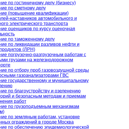
ие по гостиничному делу (бизнесу)
ние по сметному делу
ние (повышение квалификации)
елей-наставников автомобильного и
ого электрического транспорта
ние оценщиков по курсу оценочная
льность
ние по таможенному делу
ние по ликвидации разливов нефти и
продуктов (ЛРН)
ние погрузочно-разгрузочным работам с
ыми грузами на железнодорожном
порте
ние по отбору проб газовоздушной среды
осными газоанализаторами ГВС
ние государственному и муниципальному
лению
ние по благоустройству и озеленению
торий и безопасным методам и приемам
нения работ
ние по грузоподъемным механизмам
м)
ние по земляным работам, установке
нных ограждений в городе Москва
ние по обеспечению эпидемиологической