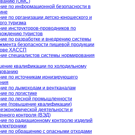
ованию (ОМС)
ние по информационной безопасности в
ине
ние по организации детско-юношеского и
ого туризма
ние инструкторов-проводников по
вождению туристов
ние по разработке и внедрению системы
жмента безопасности пищевой продукции
нове ХАССП
ние специалистов системы нормирования
ение квалификации по холодильному
дованию
ние по источникам ионизирующего
ения
ние по дымоходам и вентканалам
ние по логистике
ние по лесной промышленности
ние (повышение квалификации)
еэкономической деятельности и
енного контроля (ВЭД)
ние по радиационному контролю изделий
электроники
ние по обращению с опасными отходами