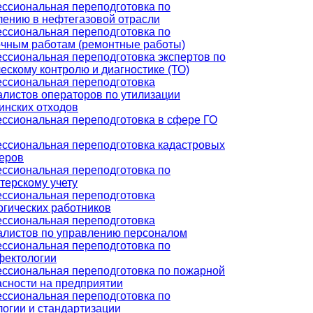
ссиональная переподготовка по
лению в нефтегазовой отрасли
ссиональная переподготовка по
очным работам (ремонтные работы)
ссиональная переподготовка экспертов по
ескому контролю и диагностике (ТО)
ссиональная переподготовка
алистов операторов по утилизации
инских отходов
ссиональная переподготовка в сфере ГО
ссиональная переподготовка кадастровых
еров
ссиональная переподготовка по
терскому учету
ссиональная переподготовка
огических работников
ссиональная переподготовка
алистов по управлению персоналом
ссиональная переподготовка по
фектологии
ссиональная переподготовка по пожарной
асности на предприятии
ссиональная переподготовка по
логии и стандартизации