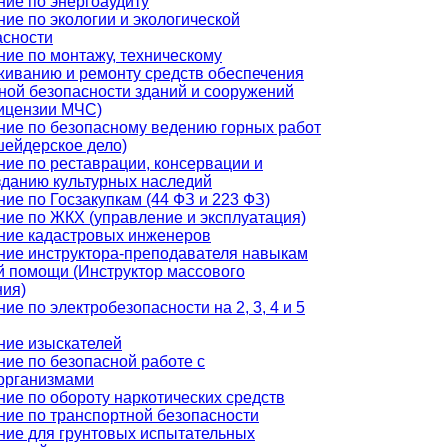
ние по энергоаудиту
ие по экологии и экологической
асности
ние по монтажу, техническому
живанию и ремонту средств обеспечения
ной безопасности зданий и сооружений
лицензии МЧС)
ние по безопасному ведению горных работ
шейдерское дело)
ние по реставрации, консервации и
зданию культурных наследий
ие по Госзакупкам (44 ФЗ и 223 ФЗ)
ние по ЖКХ (управление и эксплуатация)
ние кадастровых инженеров
ние инструктора-преподавателя навыкам
й помощи (Инструктор массового
ния)
ие по электробезопасности на 2, 3, 4 и 5
ние изыскателей
ние по безопасной работе с
организмами
ие по обороту наркотических средств
ние по транспортной безопасности
ние для грунтовых испытательных