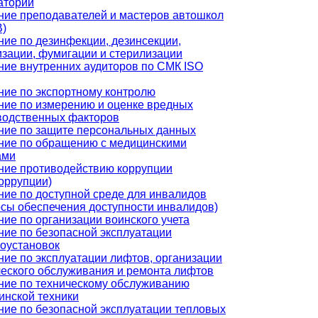
аторий
ние преподавателей и мастеров автошкол
)
ние по дезинфекции, дезинсекции,
изации, фумигации и стерилизации
ние внутренних аудиторов по СМК ISO
ние по экспортному контролю
ние по измерению и оценке вредных
водственных факторов
ние по защите персональных данных
ние по обращению с медицинскими
ами
ние противодействию коррупции
оррупции)
ние по доступной среде для инвалидов
осы обеспечения доступности инвалидов)
ие по организации воинского учета
ние по безопасной эксплуатации
роустановок
ние по эксплуатации лифтов, организации
ческого обслуживания и ремонта лифтов
ние по техническому обслуживанию
инской техники
ние по безопасной эксплуатации тепловых