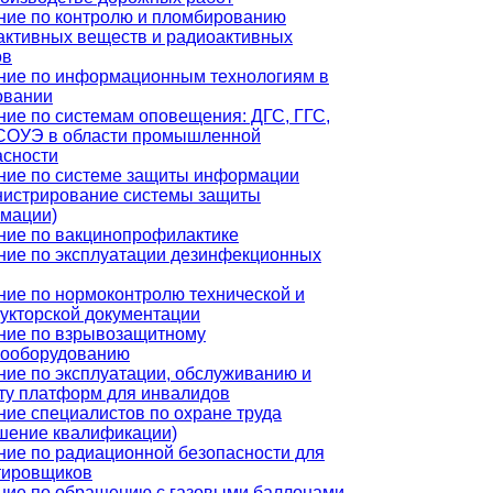
ние по контролю и пломбированию
активных веществ и радиоактивных
ов
ние по информационным технологиям в
овании
ние по системам оповещения: ДГС, ГГС,
СОУЭ в области промышленной
асности
ние по системе защиты информации
нистрирование системы защиты
мации)
ние по вакцинопрофилактике
ние по эксплуатации дезинфекционных
ние по нормоконтролю технической и
рукторской документации
ние по взрывозащитному
рооборудованию
ние по эксплуатации, обслуживанию и
ту платформ для инвалидов
ние специалистов по охране труда
шение квалификации)
ние по радиационной безопасности для
тировщиков
ние по обращению с газовыми баллонами