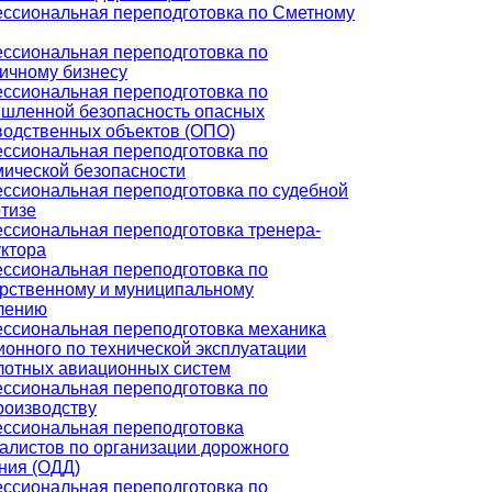
ссиональная переподготовка по Сметному
ссиональная переподготовка по
ничному бизнесу
ссиональная переподготовка по
шленной безопасность опасных
водственных объектов (ОПО)
ссиональная переподготовка по
мической безопасности
ссиональная переподготовка по судебной
ртизе
ссиональная переподготовка тренера-
уктора
ссиональная переподготовка по
арственному и муниципальному
лению
ссиональная переподготовка механика
ионного по технической эксплуатации
лотных авиационных систем
ссиональная переподготовка по
роизводству
ссиональная переподготовка
алистов по организации дорожного
ния (ОДД)
ссиональная переподготовка по