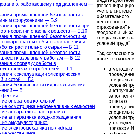
индивидуально
дованию, работающему под давлением —
(персонифициро
учете в системе
вания промышленной безопасности к
обязательного
мным сооружениям — Б.9
пенсионного
вания промышленной безопасности при
страхования" и
портировании опасных веществ — Б.10
Федеральный за
вания промышленной безопасности на
специальной оц
опожароопасных объектах хранения и
условий труда"
аботки растительного сырья — Б.11
вания промышленной безопасности,
Так, согласно пр
ящиеся к взрывным работам — Б.12
вносятся измене
вания к порядку работы в
оустановках потребителей — Г.1
в методику
ания к эксплуатации электрических
проведени
й и сетей — Г.2
специально
вания безопасности гидротехнических
условий тр
жений — В
инструкцию
офессии
заполнени
ние оператора котельной
отчета о
ние осмотрщика нефтеналивных емкостей
проведени
ние аппаратчика электролиза
специально
ние аппаратчика воздухоразделения
условий тр
ние аккумуляторщика
утвержден
ние электромеханика по лифтам
приказом №
ние жестянщика
в форму