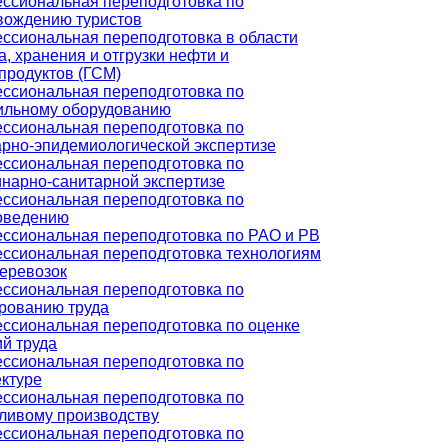
ссиональная переподготовка по
вождению туристов
ссиональная переподготовка в области
, хранения и отгрузки нефти и
продуктов (ГСМ)
ссиональная переподготовка по
ильному оборудованию
ссиональная переподготовка по
арно-эпидемиологической экспертизе
ссиональная переподготовка по
инарно-санитарной экспертизе
ссиональная переподготовка по
оведению
ссиональная переподготовка по РАО и РВ
ссиональная переподготовка технологиям
перевозок
ссиональная переподготовка по
рованию труда
ссиональная переподготовка по оценке
й труда
ссиональная переподготовка по
ектуре
ссиональная переподготовка по
ливому производству
ссиональная переподготовка по