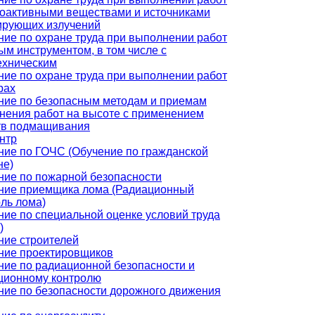
иоактивными веществами и источниками
ирующих излучений
ние по охране труда при выполнении работ
ым инструментом, в том числе с
ехническим
ние по охране труда при выполнении работ
рах
ние по безопасным методам и приемам
нения работ на высоте с применением
тв подмащивания
нтр
ние по ГОЧС (Обучение по гражданской
не)
ние по пожарной безопасности
ние приемщика лома (Радиационный
ль лома)
ние по специальной оценке условий труда
)
ние строителей
ние проектировщиков
ние по радиационной безопасности и
ционному контролю
ние по безопасности дорожного движения