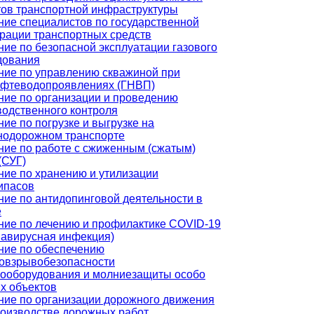
тов транспортной инфраструктуры
ние специалистов по государственной
трации транспортных средств
ие по безопасной эксплуатации газового
дования
ние по управлению скважиной при
ефтеводопроявлениях (ГНВП)
ние по организации и проведению
водственного контроля
ие по погрузке и выгрузке на
нодорожном транспорте
ние по работе с сжиженным (сжатым)
(СУГ)
ние по хранению и утилизации
ипасов
ние по антидопинговой деятельности в
е
ние по лечению и профилактике COVID-19
навирусная инфекция)
ние по обеспечению
овзрывобезопасности
рооборудования и молниезащиты особо
х объектов
ние по организации дорожного движения
роизводстве дорожных работ