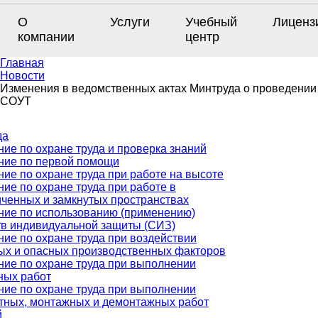
О
Услуги
Учебный
Лиценз
компании
центр
Главная
Новости
Изменения в ведомственных актах Минтруда о проведении
СОУТ
да
ие по охране труда и проверка знаний
ние по первой помощи
ие по охране труда при работе на высоте
ие по охране труда при работе в
иченных и замкнутых пространствах
ние по использованию (применению)
тв индивидуальной защиты (СИЗ)
ие по охране труда при воздействии
ых и опасных производственных факторов
ние по охране труда при выполнении
ных работ
ние по охране труда при выполнении
тных, монтажных и демонтажных работ
й