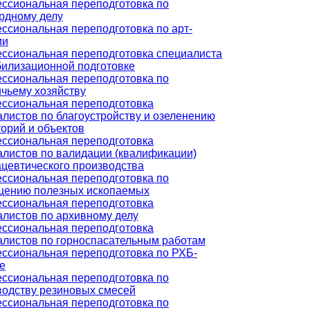
ссиональная переподготовка по
рдному делу
ссиональная переподготовка по арт-
ии
ссиональная переподготовка специалиста
билизационной подготовке
ссиональная переподготовка по
ичьему хозяйству
ссиональная переподготовка
алистов по благоустройству и озеленению
орий и объектов
ссиональная переподготовка
алистов по валидации (квалификации)
цевтического производства
ссиональная переподготовка по
щению полезных ископаемых
ссиональная переподготовка
алистов по архивному делу
ссиональная переподготовка
алистов по горноспасательным работам
ссиональная переподготовка по РХБ-
е
ссиональная переподготовка по
водству резиновых смесей
ссиональная переподготовка по