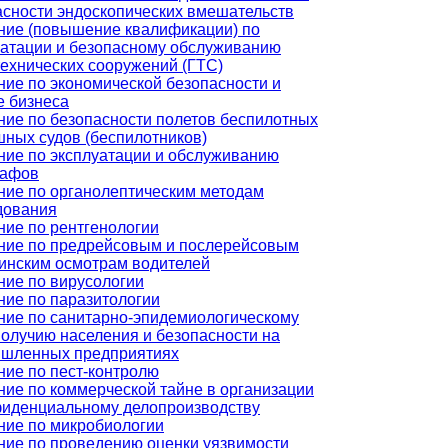
асности эндоскопических вмешательств
ние (повышение квалификации) по
уатации и безопасному обслуживанию
технических сооружений (ГТС)
ние по экономической безопасности и
е бизнеса
ние по безопасности полетов беспилотных
шных судов (беспилотников)
ние по эксплуатации и обслуживанию
рафов
ние по органолептическим методам
дования
ние по рентгенологии
ние по предрейсовым и послерейсовым
инским осмотрам водителей
ние по вирусологии
ние по паразитологии
ние по санитарно-эпидемиологическому
получию населения и безопасности на
шленных предприятиях
ние по пест-контролю
ние по коммерческой тайне в организации
фиденциальному делопроизводству
ние по микробиологии
ние по проведению оценки уязвимости