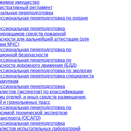
жимое имущество
истративный регламент
альная переподготовка
ссиональная переподготовка по охране
ссиональная переподготовка
тировщиков средств пожарной
асности для дальнейшей аттестации (для
зии МЧС)
ссиональная переподготовка по
ционной безопасности
ссиональная переподготовка по
асности дорожного движения (БДД)
ссиональная переподготовка по экологии
ссиональная переподготовка специалиста
закупкам
ссиональная переподготовка
листов (экспертов) по классификации
иц отелей, и иных средств размещения,
й и горнолыжных трасс
ссиональная переподготовка по
исимой технической экспертизе
ранспорта (ОСАГО)
ссиональная переподготовка
алистов испытательных лабораторий