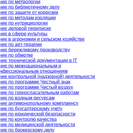
ние по метрологии
ние по библиотечному делу
ие по защите от коррозии
ние по методам изоляции
ние по нутрициологии
ние деловой переписке
ние в сфере культуры
ие в агрономии и сельском хозяйстве
ние по арт-терапии
ние бережливому производству
ние по обмотке
ие технической документации в IT
ние по межнациональным и
нфессиональным отношениям
ние контрольной (надзорной) деятельности
ние по программе Честный знак
ние по программе Чистый воздух
ние по горноспасательным работам
ние по водным ресурсам
ние антимонопольному комплаенсу
ие по бухгалтерскому учету
ние по юридической безопасности
ние по контролю качества
ние по медицинской деятельности
ние по брокерскому делу