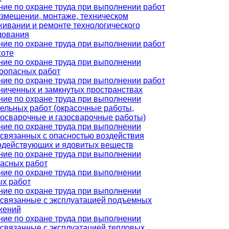
ние по охране труда при выполнении работ
азмещении, монтаже, техническом
живании и ремонте технологического
дования
ние по охране труда при выполнении работ
соте
ние по охране труда при выполнении
оопасных работ
ние по охране труда при выполнении работ
аниченных и замкнутых пространствах
ние по охране труда при выполнении
тельных работ (окрасочные работы,
росварочные и газосварочные работы)
ние по охране труда при выполнении
 связанных с опасностью воздействия
одействующих и ядовитых веществ
ние по охране труда при выполнении
пасных работ
ние по охране труда при выполнении
ых работ
ние по охране труда при выполнении
, связанные с эксплуатацией подъемных
жений
ние по охране труда при выполнении
 связанные с эксплуатацией тепловых