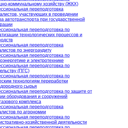
но-коммунальному хозяйству (ЖКХ)
ссиональная переподготовка
алистов, участвующих в проведении
ра автотранспорта при государственной
трации
ссиональная переподготовка по
атизации технологических процессов и
водств
ссиональная переподготовка
алистов по энергоаудиту
ссиональная переподготовка по
оэнергетике и электротехнике
ссиональная переподготовка по
ельству (ПГС)
ссиональная переподготовка по
еским технологиям переработки
одородного сырья
ссиональная переподготовка по защите от
зии оборудования и сооружений
газового комплекса
ссиональная переподготовка
алистов по агрономии
ссиональная переподготовка по
истративно-хозяйственной деятельности
ссиональная переподготовка по