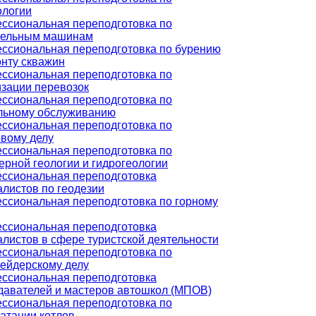
ологии
ссиональная переподготовка по
тельным машинам
ссиональная переподготовка по бурению
онту скважин
ссиональная переподготовка по
изации перевозок
ссиональная переподготовка по
льному обслуживанию
ссиональная переподготовка по
овому делу
ссиональная переподготовка по
ерной геологии и гидрогеологии
ссиональная переподготовка
алистов по геодезии
ссиональная переподготовка по горному
ссиональная переподготовка
листов в сфере туристской деятельности
ссиональная переподготовка по
ейдерскому делу
ссиональная переподготовка
давателей и мастеров автошкол (МПОВ)
ссиональная переподготовка по
атации котлов