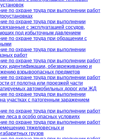
оустановок
ние по охране труда при выполнении работ
троустановках
ние по охране труда при выполнении
 связанные с эксплуатацией сосудов,
ающих под избыточным давлением
ние по охране труда при обращении с
ными
ние по охране труда при выполнении
азных работ
ние по охране труда при выполнении работ
иску, идентификации, обезвреживанию и
ожению взрывоопасных предметов
ние по охране труда при выполнении работ
ости от полотна или проезжей части
уатируемых автомобильных дорог или ЖД
ние по охране труда при выполнении
 на участках с патогенным заражением
ние по охране труда при выполнении работ
ке леса в особо опасных условиях
ние по охране труда при выполнении работ
ремещению тяжеловесных и
огабаритных грузов
ние по охране труда при выполнении работ