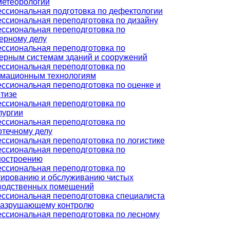
метеорологии
ссиональная подготовка по дефектологии
ссиональная переподготовка по дизайну
ссиональная переподготовка по
ерному делу
ссиональная переподготовка по
ерным системам зданий и сооружений
ссиональная переподготовка по
мационным технологиям
ссиональная переподготовка по оценке и
ртизе
ссиональная переподготовка по
лургии
ссиональная переподготовка по
отечному делу
ссиональная переподготовка по логистике
ссиональная переподготовка по
остроению
ссиональная переподготовка по
тированию и обслуживанию чистых
водственных помещений
ссиональная переподготовка специалиста
разрушающему контролю
ссиональная переподготовка по лесному