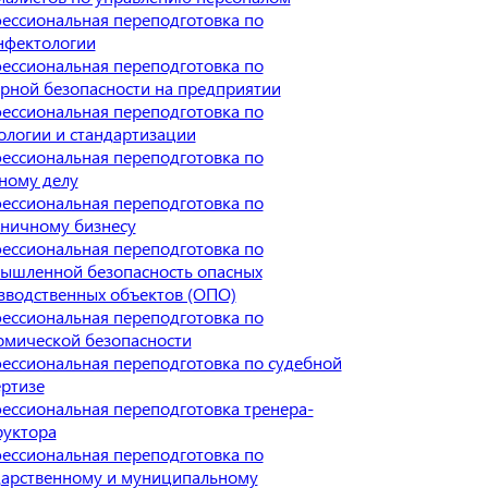
ессиональная переподготовка по
нфектологии
ессиональная переподготовка по
рной безопасности на предприятии
ессиональная переподготовка по
ологии и стандартизации
ессиональная переподготовка по
ному делу
ессиональная переподготовка по
иничному бизнесу
ессиональная переподготовка по
ышленной безопасность опасных
зводственных объектов (ОПО)
ессиональная переподготовка по
омической безопасности
ессиональная переподготовка по судебной
ертизе
ессиональная переподготовка тренера-
руктора
ессиональная переподготовка по
дарственному и муниципальному