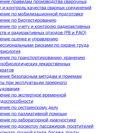
ение правилам производства сварочных
т и контроль качества сварных соединений
ение по мобилизационной подготовке
ение по биотестированию
ение по учету и контролю радиоактивных
ств и радиоактивных отходов (РВ и РАО)
ение оценке и управлению
ессиональными рисками по охране труда
ериология
ение по транспортированию, хранению
нобиологических лекарственных
аратов
ение безопасным методам и приемам
ты при эксплуатации лазерного
удования
ение по экспертизе временной
удоспособности
ение по сестринскому делу
ение по паллиативной помощи
ение по лабораторной диагностике
ение по досмотру пассажиров, посетителей
сонала, ручной клади, багажа, почты,