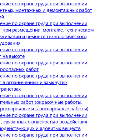
ение по охране труда при выполнении
нтных, монтажных и демонтажных работ
ий
ение по охране труда при выполнении
т при размещении, монтаже, техническом
уживании и ремонте технологического
удования
ение по охране труда при выполнении
т на высоте
ение по охране труда при выполнении
роопасных работ
ение по охране труда при выполнении
т в ограниченных и замкнутых
транствах
ение по охране труда при выполнении
ительных работ (окрасочные работы,
тросварочные и газосварочные работы)
ение по охране труда при выполнении
т, связанных с опасностью воздействия
нодействующих и ядовитых веществ
ение по охране труда при выполнении