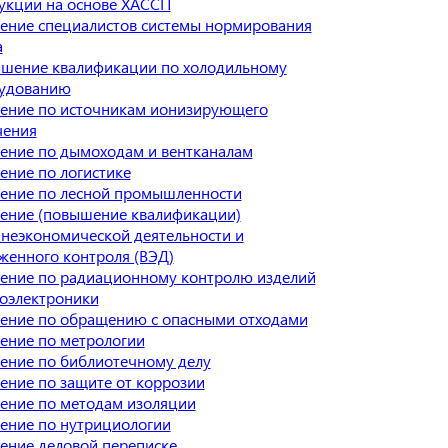
укции на основе ХАССП
ение специалистов системы нормирования
а
шение квалификации по холодильному
удованию
ение по источникам ионизирующего
чения
ение по дымоходам и вентканалам
ение по логистике
ение по лесной промышленности
ение (повышение квалификации)
неэкономической деятельности и
женного контроля (ВЭД)
ение по радиационному контролю изделий
оэлектроники
ение по обращению с опасными отходами
ение по метрологии
ение по библиотечному делу
ение по защите от коррозии
ение по методам изоляции
ение по нутрициологии
ение деловой переписке