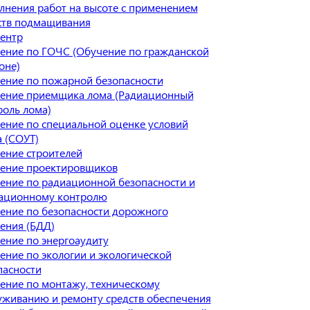
лнения работ на высоте с применением
ств подмащивания
ентр
ение по ГОЧС (Обучение по гражданской
оне)
ение по пожарной безопасности
ение приемщика лома (Радиационный
роль лома)
ение по специальной оценке условий
а (СОУТ)
ение строителей
ение проектировщиков
ение по радиационной безопасности и
ационному контролю
ение по безопасности дорожного
ения (БДД)
ение по энергоаудиту
ение по экологии и экологической
пасности
ение по монтажу, техническому
уживанию и ремонту средств обеспечения