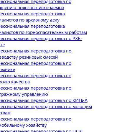
ессиональная переподготовка по
ащению полезных ископаемых
ессиональная переподготовка
иалистов по архивному делу
ессиональная переподготовка
иалистов по горноспасательным работам
ессиональная переподготовка по РХБ-
те
ессиональная переподготовка по
зводству резиновых смесей
ессиональная переподготовка по
технике
ессиональная переподготовка по
ролю качества
ессиональная переподготовка по
тражному управлению
ессиональная переподготовка по КИПиА
ессиональная переподготовка по моющим
ствам
ессиональная переподготовка по
мобильному хозяйству
ессиональная переподготовка по ЦОД