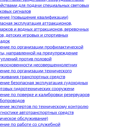
ойствами для подачи специальных световых
уковых сигналов
ение (повышение квалификации)
пасная эксплуатация аттракционов,
парков и водных аттракционов, веревочных
ов, детских игровых и спортивных
адок
ение по организации профилактической
ты, направленной на предупреждение
туплений против половой
икосновенности несовершеннолетних
ение по организации технического
уживания транспортных средств
ение безопасная эксплуатация судоходных
ртовых гидротехнических сооружени
ение по поверке и калибровки резервуаров
убопроводов
ение экспертов по техническому контролю
агностике автотранспортных средств
ническое обслуживание)
ение по работе со служебной