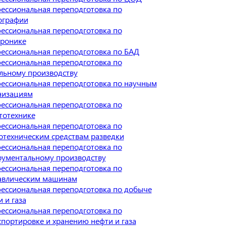
ессиональная переподготовка по
ографии
ессиональная переподготовка по
тронике
ессиональная переподготовка по БАД
ессиональная переподготовка по
льному производству
ессиональная переподготовка по научным
низациям
ессиональная переподготовка по
тотехнике
ессиональная переподготовка по
отехническим средствам разведки
ессиональная переподготовка по
рументальному производству
ессиональная переподготовка по
авлическим машинам
ессиональная переподготовка по добыче
 и газа
ессиональная переподготовка по
спортировке и хранению нефти и газа