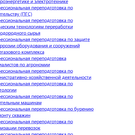
троэнергетике и электротехнике
ессиональная переподготовка по
тельству (ПГС)
ессиональная переподготовка по
ческим технологиям переработки
водородного сырья
ессиональная переподготовка по защите
оррозии оборудования и сооружений
егазового комплекса
ессиональная переподготовка
иалистов по агрономии
ессиональная переподготовка по
нистративно-хозяйственной деятельности
ессиональная переподготовка по
тологии
ессиональная переподготовка по
ительным машинам
ессиональная переподготовка по бурению
монту скважин
ессиональная переподготовка по
низации перевозок
ессиональная переподготовка по