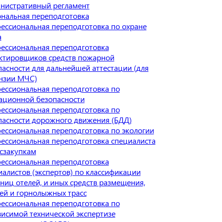
нистративный регламент
нальная переподготовка
ессиональная переподготовка по охране
а
ессиональная переподготовка
ктировщиков средств пожарной
пасности для дальнейшей аттестации (для
нзии МЧС)
ессиональная переподготовка по
ационной безопасности
ессиональная переподготовка по
пасности дорожного движения (БДД)
ессиональная переподготовка по экологии
ессиональная переподготовка специалиста
осзакупкам
ессиональная переподготовка
иалистов (экспертов) по классификации
ниц отелей, и иных средств размещения,
ей и горнолыжных трасс
ессиональная переподготовка по
висимой технической экспертизе