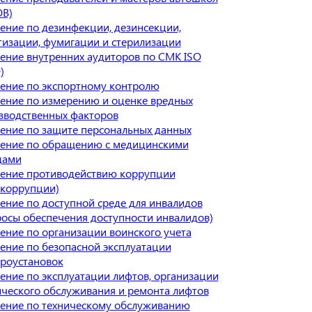
В)
ение по дезинфекции, дезинсекции,
тизации, фумигации и стерилизации
ение внутренних аудиторов по СМК ISO
)
ение по экспортному контролю
ение по измерению и оценке вредных
зводственных факторов
ение по защите персональных данных
ение по обращению с медицинскими
дами
ение противодействию коррупции
икоррупции)
ение по доступной среде для инвалидов
росы обеспечения доступности инвалидов)
ение по организации воинского учета
ение по безопасной эксплуатации
троустановок
ение по эксплуатации лифтов, организации
ического обслуживания и ремонта лифтов
ение по техническому обслуживанию