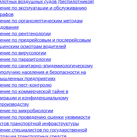
илотных воздушных судов (беспилотников)
ение по эксплуатации и обслуживанию
графов
ение по органолептическим методам
едования
ение по рентгенологии
ение по предрейсовым и послерейсовым
цинским осмотрам водителей
ение по вирусологии
ение по паразитологии
ение по санитарно-эпидемиологическому
ополучию населения и безопасности на
ышленных предприятиях
ение по пест-контролю
ение по коммерческой тайне в
низации и конфиденциальному
производству
ение по микробиологии
ение по проведению оценки уязвимости
ктов транспортной инфраструктуры
ение специалистов по государственной
страции транспортных средств