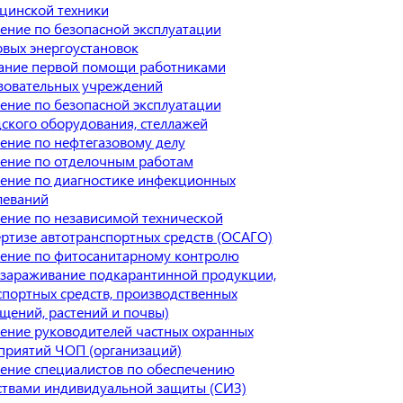
цинской техники
ение по безопасной эксплуатации
овых энергоустановок
ание первой помощи работниками
зовательных учреждений
ение по безопасной эксплуатации
дского оборудования, стеллажей
ение по нефтегазовому делу
ение по отделочным работам
ение по диагностике инфекционных
леваний
ение по независимой технической
ертизе автотранспортных средств (ОСАГО)
ение по фитосанитарному контролю
ззараживание подкарантинной продукции,
спортных средств, производственных
щений, растений и почвы)
ение руководителей частных охранных
приятий ЧОП (организаций)
ение специалистов по обеспечению
ствами индивидуальной защиты (СИЗ)