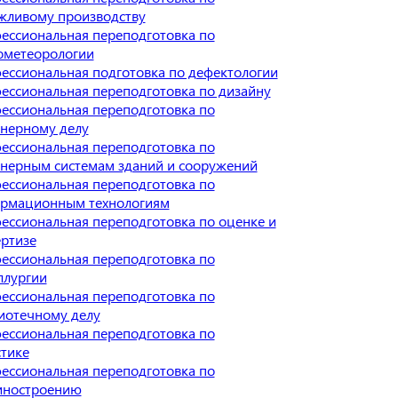
жливому производству
ессиональная переподготовка по
ометеорологии
ессиональная подготовка по дефектологии
ессиональная переподготовка по дизайну
ессиональная переподготовка по
нерному делу
ессиональная переподготовка по
нерным системам зданий и сооружений
ессиональная переподготовка по
рмационным технологиям
ессиональная переподготовка по оценке и
ертизе
ессиональная переподготовка по
ллургии
ессиональная переподготовка по
иотечному делу
ессиональная переподготовка по
стике
ессиональная переподготовка по
ностроению