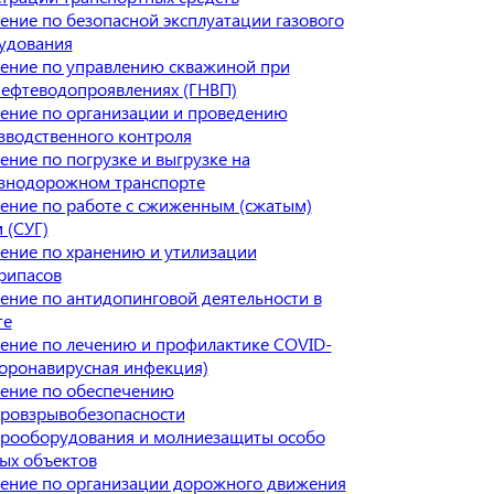
ение по безопасной эксплуатации газового
удования
ение по управлению скважиной при
нефтеводопроявлениях (ГНВП)
ение по организации и проведению
зводственного контроля
ение по погрузке и выгрузке на
знодорожном транспорте
ение по работе с сжиженным (сжатым)
 (СУГ)
ение по хранению и утилизации
рипасов
ение по антидопинговой деятельности в
те
ение по лечению и профилактике COVID-
Коронавирусная инфекция)
ение по обеспечению
ровзрывобезопасности
трооборудования и молниезащиты особо
ых объектов
ение по организации дорожного движения