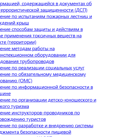
рмацией, содержащейся в документах об
террористической защищенности (ДСП)
ение по испытаниям пожарных лестниц и
ждений крыш
ение способам защиты и действиям в
ае применения токсичных веществ на
кте (территории)
ение методам работы на
инспекционном оборудовании для
едования трубопроводов
ение по реализации социальных услуг
ение по обязательному медицинскому
хованию (ОМС)
ение по информационной безопасности в
цине
ение по организации детско-юношеского и
ского туризма
ение инструкторов-проводников по
овождению туристов
ение по разработке и внедрению системы
джмента безопасности пищевой