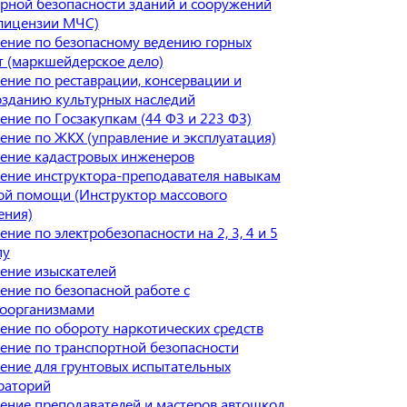
рной безопасности зданий и сооружений
 лицензии МЧС)
ение по безопасному ведению горных
т (маркшейдерское дело)
ение по реставрации, консервации и
озданию культурных наследий
ение по Госзакупкам (44 ФЗ и 223 ФЗ)
ение по ЖКХ (управление и эксплуатация)
ение кадастровых инженеров
ение инструктора-преподавателя навыкам
ой помощи (Инструктор массового
ения)
ние по электробезопасности на 2, 3, 4 и 5
пу
ение изыскателей
ение по безопасной работе с
оорганизмами
ение по обороту наркотических средств
ение по транспортной безопасности
ение для грунтовых испытательных
раторий
ение преподавателей и мастеров автошкол