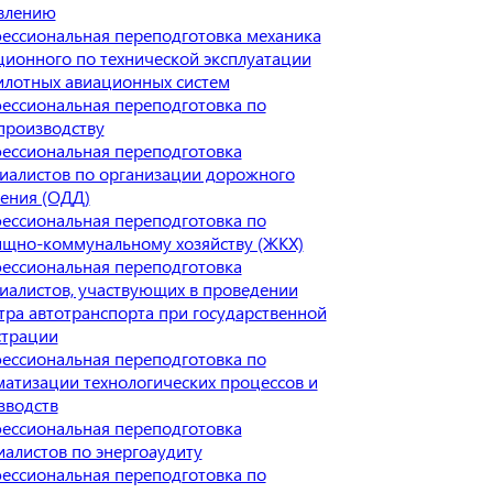
влению
ессиональная переподготовка механика
ционного по технической эксплуатации
илотных авиационных систем
ессиональная переподготовка по
производству
ессиональная переподготовка
иалистов по организации дорожного
ения (ОДД)
ессиональная переподготовка по
щно-коммунальному хозяйству (ЖКХ)
ессиональная переподготовка
иалистов, участвующих в проведении
тра автотранспорта при государственной
страции
ессиональная переподготовка по
матизации технологических процессов и
зводств
ессиональная переподготовка
иалистов по энергоаудиту
ессиональная переподготовка по