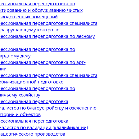
ессиональная переподготовка по
ктированию и обслуживанию чистых
зводственных помещений
ессиональная переподготовка специалиста
еразрушающему контролю
ессиональная переподготовка по лесному
ессиональная переподготовка по
ардному делу
ессиональная переподготовка по арт-
пии
ессиональная переподготовка специалиста
обилизационной подготовке
ессиональная переподготовка по
ничьему хозяйству
ессиональная переподготовка
иалистов по благоустройству и озеленению
иторий и объектов
ессиональная переподготовка
иалистов по валидации (квалификации)
ацевтического производства