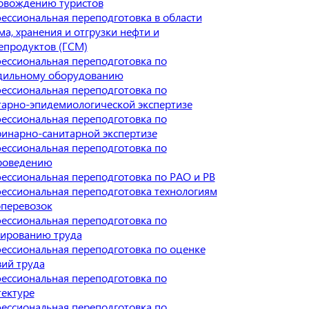
овождению туристов
ессиональная переподготовка в области
а, хранения и отгрузки нефти и
епродуктов (ГСМ)
ессиональная переподготовка по
дильному оборудованию
ессиональная переподготовка по
тарно-эпидемиологической экспертизе
ессиональная переподготовка по
ринарно-санитарной экспертизе
ессиональная переподготовка по
роведению
ессиональная переподготовка по РАО и РВ
ессиональная переподготовка технологиям
оперевозок
ессиональная переподготовка по
ированию труда
ессиональная переподготовка по оценке
вий труда
ессиональная переподготовка по
тектуре
ессиональная переподготовка по