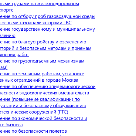
ными грузами на железнодорожном
спорте
ение по отбору проб газовоздушной среды
носными газоанализаторами ГВС
ение государственному и муниципальному
влению
ение по благоустройству и озеленению
иторий и безопасным методам и приемам
лнения работ
ение по грузоподъемным механизмам
нам)
ение по земляным работам, установке
енных ограждений в городе Москва
ение по обеспечению эпидемиологической
пасности эндоскопических вмешательств
ение (повышение квалификации) по
луатации и безопасному обслуживанию
отехнических сооружений (ГТС)
ение по экономической безопасности и
те бизнеса
ение по безопасности полетов