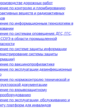
производстве дорожных работ
ение по контролю и пломбированию
оактивных веществ и радиоактивных
дов
ение по информационным технологиям в
зовании
ение по системам оповещения: ДГС, ГГС,
 СОУЭ в области промышленной
пасности
ение по системе защиты информации
инистрирование системы защиты
рмации)
ение по вакцинопрофилактике
ение по эксплуатации дезинфекционных
р
ение по нормоконтролю технической и
трукторской документации
ение по взрывозащитному
трооборудованию
ение по эксплуатации, обслуживанию и
нту платформ для инвалидов