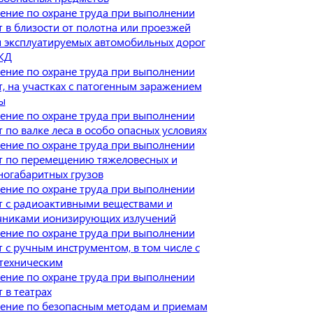
ение по охране труда при выполнении
т в близости от полотна или проезжей
и эксплуатируемых автомобильных дорог
ЖД
ение по охране труда при выполнении
т, на участках с патогенным заражением
ы
ение по охране труда при выполнении
 по валке леса в особо опасных условиях
ение по охране труда при выполнении
т по перемещению тяжеловесных и
ногабаритных грузов
ение по охране труда при выполнении
т с радиоактивными веществами и
чниками ионизирующих излучений
ение по охране труда при выполнении
т с ручным инструментом, в том числе с
техническим
ение по охране труда при выполнении
 в театрах
ение по безопасным методам и приемам