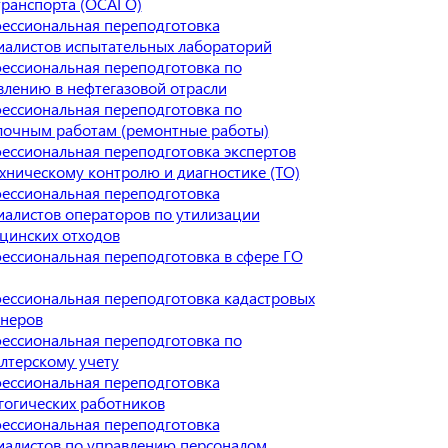
транспорта (ОСАГО)
ессиональная переподготовка
иалистов испытательных лабораторий
ессиональная переподготовка по
влению в нефтегазовой отрасли
ессиональная переподготовка по
лочным работам (ремонтные работы)
ессиональная переподготовка экспертов
ехническому контролю и диагностике (ТО)
ессиональная переподготовка
иалистов операторов по утилизации
цинских отходов
ессиональная переподготовка в сфере ГО
ессиональная переподготовка кадастровых
неров
ессиональная переподготовка по
алтерскому учету
ессиональная переподготовка
гогических работников
ессиональная переподготовка
иалистов по управлению персоналом