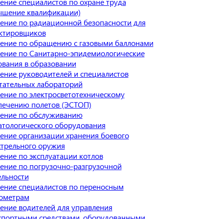
ение специалистов по охране труда
ышение квалификации)
ение по радиационной безопасности для
ктировщиков
ение по обращению с газовыми баллонами
ение по Санитарно-эпидемиологические
ования в образовании
ение руководителей и специалистов
тательных лабораторий
ение по электросветотехническому
печению полетов (ЭСТОП)
ение по обслуживанию
атологического оборудования
ение организации хранения боевого
стрельного оружия
ение по эксплуатации котлов
ение по погрузочно-разгрузочной
ельности
ение специалистов по переносным
ометрам
ение водителей для управления
спортными средствами, оборудованными