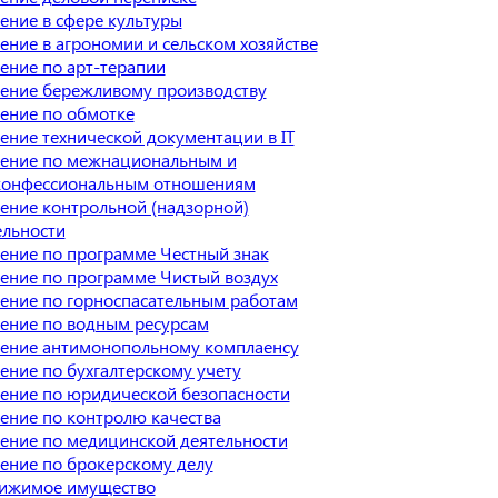
ение в сфере культуры
ение в агрономии и сельском хозяйстве
ение по арт-терапии
ение бережливому производству
ение по обмотке
ение технической документации в IT
ение по межнациональным и
онфессиональным отношениям
ение контрольной (надзорной)
ельности
ение по программе Честный знак
ение по программе Чистый воздух
ение по горноспасательным работам
ение по водным ресурсам
ение антимонопольному комплаенсу
ение по бухгалтерскому учету
ение по юридической безопасности
ение по контролю качества
ение по медицинской деятельности
ение по брокерскому делу
ижимое имущество