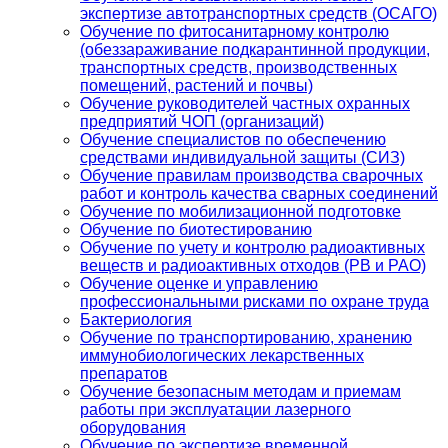
экспертизе автотранспортных средств (ОСАГО)
Обучение по фитосанитарному контролю
(обеззараживание подкарантинной продукции,
транспортных средств, производственных
помещений, растений и почвы)
Обучение руководителей частных охранных
предприятий ЧОП (организаций)
Обучение специалистов по обеспечению
средствами индивидуальной защиты (СИЗ)
Обучение правилам производства сварочных
работ и контроль качества сварных соединений
Обучение по мобилизационной подготовке
Обучение по биотестированию
Обучение по учету и контролю радиоактивных
веществ и радиоактивных отходов (РВ и РАО)
Обучение оценке и управлению
профессиональными рисками по охране труда
Бактериология
Обучение по транспортированию, хранению
иммунобиологических лекарственных
препаратов
Обучение безопасным методам и приемам
работы при эксплуатации лазерного
оборудования
Обучение по экспертизе временной