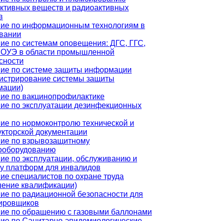
ктивных веществ и радиоактивных
в
ие по информационным технологиям в
вании
ие по системам оповещения: ДГС, ГГС,
ОУЭ в области промышленной
сности
ие по системе защиты информации
истрирование системы защиты
мации)
ие по вакцинопрофилактике
ие по эксплуатации дезинфекционных
ие по нормоконтролю технической и
укторской документации
ие по взрывозащитному
ооборудованию
ие по эксплуатации, обслуживанию и
у платформ для инвалидов
ие специалистов по охране труда
ение квалификации)
ие по радиационной безопасности для
ировщиков
ие по обращению с газовыми баллонами
ие по Санитарно-эпидемиологические