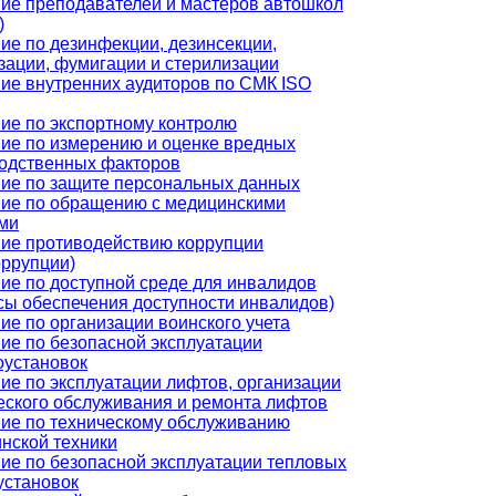
ие преподавателей и мастеров автошкол
)
ие по дезинфекции, дезинсекции,
зации, фумигации и стерилизации
ие внутренних аудиторов по СМК ISO
ие по экспортному контролю
ие по измерению и оценке вредных
одственных факторов
ие по защите персональных данных
ие по обращению с медицинскими
ми
ие противодействию коррупции
оррупции)
ие по доступной среде для инвалидов
сы обеспечения доступности инвалидов)
ие по организации воинского учета
ие по безопасной эксплуатации
оустановок
ие по эксплуатации лифтов, организации
еского обслуживания и ремонта лифтов
ие по техническому обслуживанию
нской техники
ие по безопасной эксплуатации тепловых
установок