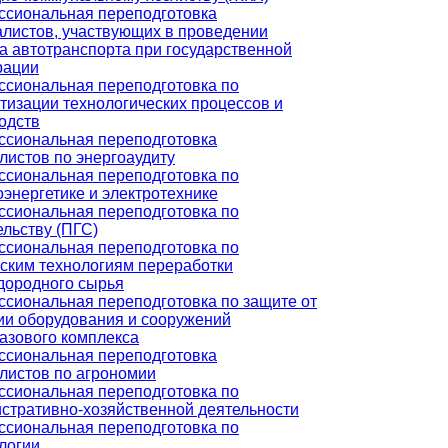
сиональная переподготовка
листов, участвующих в проведении
а автотранспорта при государственной
рации
сиональная переподготовка по
тизации технологических процессов и
одств
сиональная переподготовка
листов по энергоаудиту
сиональная переподготовка по
оэнергетике и электротехнике
сиональная переподготовка по
ельству (ПГС)
сиональная переподготовка по
ским технологиям переработки
дородного сырья
сиональная переподготовка по защите от
ии оборудования и сооружений
азового комплекса
сиональная переподготовка
листов по агрономии
сиональная переподготовка по
стративно-хозяйственной деятельности
сиональная переподготовка по
логии