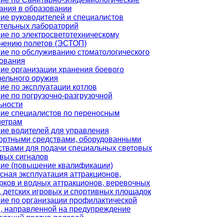
ания в образовании
ие руководителей и специалистов
тельных лабораторий
ие по электросветотехническому
чению полетов (ЭСТОП)
ие по обслуживанию стоматологического
ования
ие организации хранения боевого
рельного оружия
ие по эксплуатации котлов
ие по погрузочно-разгрузочной
ьности
ие специалистов по переносным
метрам
ие водителей для управления
ортными средствами, оборудованными
ствами для подачи специальных световых
овых сигналов
ие (повышение квалификации)
сная эксплуатация аттракционов,
рков и водных аттракционов, веревочных
, детских игровых и спортивных площадок
ие по организации профилактической
, направленной на предупреждение