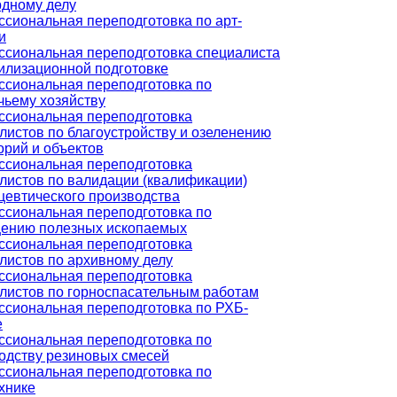
дному делу
сиональная переподготовка по арт-
и
сиональная переподготовка специалиста
илизационной подготовке
сиональная переподготовка по
чьему хозяйству
сиональная переподготовка
листов по благоустройству и озеленению
орий и объектов
сиональная переподготовка
листов по валидации (квалификации)
евтического производства
сиональная переподготовка по
ению полезных ископаемых
сиональная переподготовка
листов по архивному делу
сиональная переподготовка
листов по горноспасательным работам
сиональная переподготовка по РХБ-
е
сиональная переподготовка по
одству резиновых смесей
сиональная переподготовка по
хнике