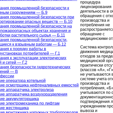
процедура
лицензирования
ания промышленной безопасности к
деятельности в о
ным сооружениям — Б.9
обращения с отх
ания промышленной безопасности при
производства и
ортировании опасных веществ — Б.10
потребления не
ания промышленной безопасности на
распространяетс
пожароопасных объектах хранения и
обращение с
ботки растительного сырья — Б.11
медицинскими от
ания промышленной безопасности,
щиеся к взрывным работам — Б.12
Система контроля
ания к порядку работы в
движения медиц
оустановках потребителей — Г.1
отходов за пред
ания к эксплуатации электрических
медицинской орг
 и сетей — Г.2
практически отсу
ания безопасности гидротехнических
(классов «А», «Г
ений — В
не учитываются 
офессии
системе учета от
ие оператора котельной
производства и
ие осмотрщика нефтеналивных емкостей
потребления, «Б»
ие аппаратчика электролиза
учитываются по 
ие аппаратчика воздухоразделения
документационно
ие аккумуляторщика
подтверждения 
ие электромеханика по лифтам
учреждением пр
ие жестянщика
вывоза и
ие монтажника наружных трубопроводов