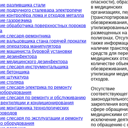
опасности), обр
ие разливщика стали
в медицинских
ие подручного сталевара электропечи
организациях, п
ие контролёра лома и отходов металла
(транспортирова
ие газорезчика
обезвреживания,
ие обработчика поверхностных пороков
утилизированных
а
размещенных на
ие слесаря-ремонтника
полигонах. Отсут
ие вальцовщика стана горячей прокатки
также информаци
ие оператора манипулятора
наличии транспо
ие машиниста буровой установки
средств для пер
ие дезинфектора
медицинских отх
ие медицинского дезинфектора
количестве объе
ие слесаря-инструментальщика
обезвреживания,
ие бетонщика
утилизации меди
ие штукатура
отходов.
ие столяра
ие слесаря-электрика по ремонту
Отсутствие
ооборудования
соответствующег
ие слесаря по ремонту и обслуживанию
законодательног
 вентиляции и кондиционирования
закрепления воп
ие монтажника технологических
сфере обращени
роводов
медицинскими от
ие слесаря по эксплуатации и ремонту
исключение деят
го оборудования
по обращению с 