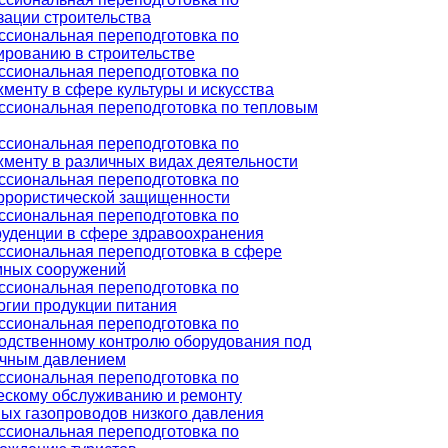
зации строительства
сиональная переподготовка по
ированию в строительстве
сиональная переподготовка по
менту в сфере культуры и искусства
сиональная переподготовка по тепловым
сиональная переподготовка по
менту в различных видах деятельности
сиональная переподготовка по
ррористической защищенности
сиональная переподготовка по
уденции в сфере здравоохранения
сиональная переподготовка в сфере
ных сооружений
сиональная переподготовка по
огии продукции питания
сиональная переподготовка по
одственному контролю оборудования под
чным давлением
сиональная переподготовка по
ескому обслуживанию и ремонту
ых газопроводов низкого давления
сиональная переподготовка по