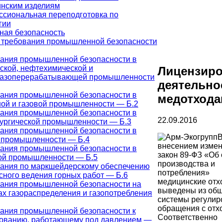
нским изделиям
сиональная переподготовка по
гии
ая безопасность
требования промышленной безопасности
ания промышленной безопасности в
ской, нефтехимической и
Лицензир
газоперерабатывающей промышленности
деятельно
ания промышленной безопасности в
медотход
ой и газовой промышленности — Б.2
ания промышленной безопасности в
22.09.2016
ургической промышленности — Б.3
ания промышленной безопасности в
В
 промышленности — Б.4
внесением измен
ания промышленной безопасности в
закон 89-ФЗ «Об
ой промышленности — Б.5
производства и
ания по маркшейдерскому обеспечению
потребления»
сного ведения горных работ — Б.6
медицинские отх
ания промышленной безопасности на
выведены из об
ах газораспределения и газопотребления
системы регулир
обращения с отх
ания промышленной безопасности к
Соответственно
ованию, работающему под давлением —