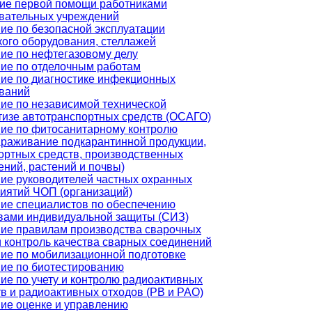
ие первой помощи работниками
вательных учреждений
ие по безопасной эксплуатации
кого оборудования, стеллажей
ие по нефтегазовому делу
ие по отделочным работам
ие по диагностике инфекционных
ваний
ие по независимой технической
тизе автотранспортных средств (ОСАГО)
ие по фитосанитарному контролю
араживание подкарантинной продукции,
ортных средств, производственных
ний, растений и почвы)
ие руководителей частных охранных
иятий ЧОП (организаций)
ие специалистов по обеспечению
вами индивидуальной защиты (СИЗ)
ие правилам производства сварочных
и контроль качества сварных соединений
ие по мобилизационной подготовке
ие по биотестированию
ие по учету и контролю радиоактивных
в и радиоактивных отходов (РВ и РАО)
ие оценке и управлению