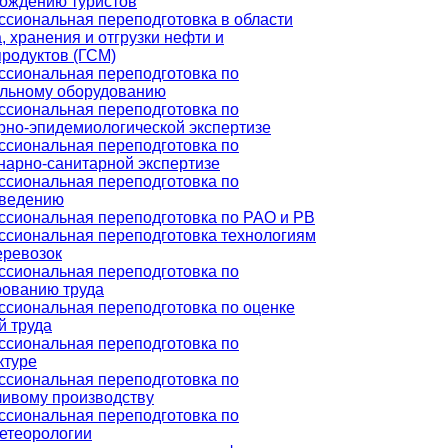
ождению туристов
сиональная переподготовка в области
, хранения и отгрузки нефти и
родуктов (ГСМ)
сиональная переподготовка по
льному оборудованию
сиональная переподготовка по
рно-эпидемиологической экспертизе
сиональная переподготовка по
нарно-санитарной экспертизе
сиональная переподготовка по
оведению
сиональная переподготовка по РАО и РВ
сиональная переподготовка технологиям
еревозок
сиональная переподготовка по
ованию труда
сиональная переподготовка по оценке
й труда
сиональная переподготовка по
ктуре
сиональная переподготовка по
ивому производству
сиональная переподготовка по
етеорологии