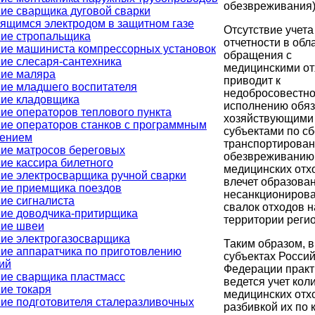
обезвреживания)
ие сварщика дуговой сварки
ящимся электродом в защитном газе
Отсутствие учета
ие стропальщика
отчетности в обл
ие машиниста компрессорных установок
обращения с
ие слесаря-сантехника
медицинскими о
ие маляра
приводит к
ие младшего воспитателя
недобросовестн
ие кладовщика
исполнению обяз
ие операторов теплового пункта
хозяйствующими
ие операторов станков с программным
субъектами по сб
лением
транспортирован
ие матросов береговых
обезвреживанию
ие кассира билетного
медицинских отхо
ие электросварщика ручной сварки
влечет образова
ие приемщика поездов
несанкциониров
ие сигналиста
свалок отходов н
ие доводчика-притирщика
территории реги
ие швеи
ие электрогазосварщика
Таким образом, в
ие аппаратчика по приготовлению
субъектах Росси
ий
Федерации практ
ие сварщика пластмасс
ведется учет кол
ие токаря
медицинских отхо
ие подготовителя сталеразливочных
разбивкой их по 