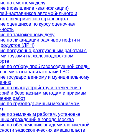
ие по сметному делу
ие (повышение квалификации)
лей-наставников автомобильного и
ого электрического транспорта
ие оценщиков по курсу оценочная
ьность
ие по таможенному делу
ие по ликвидации разливов нефти и
родуктов (ЛРН)
ие погрузочно-разгрузочным работам с
ми грузами на железнодорожном
орте
ие по отбору проб газовоздушной среды
сными газоанализаторами ГВС
ие государственному и муниципальному
лению
ие по благоустройству и озеленению
орий и безопасным методам и приемам
ения работ
ие по грузоподъемным механизмам
м)
ие по земляным работам, установке
ных ограждений в городе Москва
ие по обеспечению эпидемиологической
сности эндоскопических вмешательств