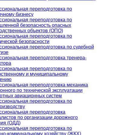
сиональная переподготовка по
ичному бизнесу
сиональная переподготовка по
ленной безопасность опасных
одственных объектов (ОПО)
сиональная переподготовка по
ической безопасности
сиональная переподготовка по судебной
тизе
сиональная переподготовка тренера-
ктора
сиональная переподготовка по
рственному и муниципальному
лению
сиональная переподготовка механика
онного по технической эксплуатации
отных авиационных систем
сиональная переподготовка по
оизводству
сиональная переподготовка
листов по организации дорожного
ия (ОДД)
сиональная переподготовка по
о-коммунальному хозяйству (ЖКХ)