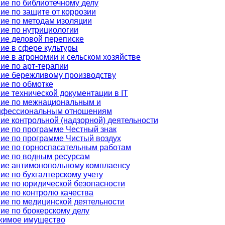
ие по библиотечному делу
ие по защите от коррозии
ие по методам изоляции
ие по нутрициологии
ие деловой переписке
ие в сфере культуры
ие в агрономии и сельском хозяйстве
ие по арт-терапии
ие бережливому производству
ие по обмотке
ие технической документации в IT
ие по межнациональным и
нфессиональным отношениям
ие контрольной (надзорной) деятельности
ие по программе Честный знак
ие по программе Чистый воздух
ие по горноспасательным работам
ие по водным ресурсам
ие антимонопольному комплаенсу
ие по бухгалтерскому учету
ие по юридической безопасности
ие по контролю качества
ие по медицинской деятельности
ие по брокерскому делу
жимое имущество