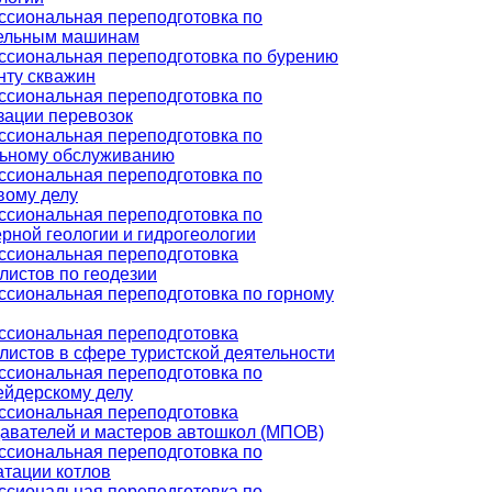
сиональная переподготовка по
тельным машинам
сиональная переподготовка по бурению
нту скважин
сиональная переподготовка по
зации перевозок
сиональная переподготовка по
ьному обслуживанию
сиональная переподготовка по
вому делу
сиональная переподготовка по
рной геологии и гидрогеологии
сиональная переподготовка
листов по геодезии
сиональная переподготовка по горному
сиональная переподготовка
листов в сфере туристской деятельности
сиональная переподготовка по
йдерскому делу
сиональная переподготовка
авателей и мастеров автошкол (МПОВ)
сиональная переподготовка по
атации котлов
сиональная переподготовка по