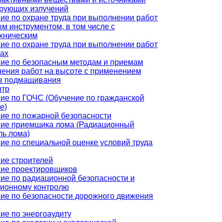
рующих излучений
ие по охране труда при выполнении работ
ым инструментом, в том числе с
хническим
ие по охране труда при выполнении работ
рах
ие по безопасным методам и приемам
ения работ на высоте с применением
в подмащивания
нтр
ие по ГОЧС (Обучение по гражданской
е)
ие по пожарной безопасности
ие приемщика лома (Радиационный
ль лома)
ие по специальной оценке условий труда
ие строителей
ие проектировщиков
ие по радиационной безопасности и
ионному контролю
ие по безопасности дорожного движения
ие по энергоаудиту