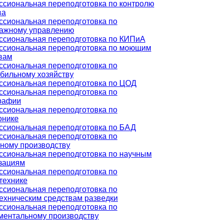
сиональная переподготовка по контролю
ва
сиональная переподготовка по
ажному управлению
сиональная переподготовка по КИПиА
сиональная переподготовка по моющим
вам
сиональная переподготовка по
бильному хозяйству
сиональная переподготовка по ЦОД
сиональная переподготовка по
рафии
сиональная переподготовка по
онике
сиональная переподготовка по БАД
сиональная переподготовка по
ному производству
сиональная переподготовка по научным
зациям
сиональная переподготовка по
технике
сиональная переподготовка по
ехническим средствам разведки
сиональная переподготовка по
ментальному производству