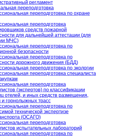
стративный регламент
альная переподготовка
сиональная переподготовка по охране
сиональная переподготовка
ировщиков средств пожарной
сности для дальнейшей аттестации (для
ии МЧС)
сиональная переподготовка по
ионной безопасности
сиональная переподготовка по
сности дорожного движения (БДД)
сиональная переподготовка по экологии
сиональная переподготовка специалиста
закупкам
сиональная переподготовка
листов (экспертов) по классификации
иц отелей, и иных средств размещения,
 и горнолыжных трасс
сиональная переподготовка по
симой технической экспертизе
анспорта (ОСАГО)
сиональная переподготовка
листов испытательных лабораторий
сиональная переподготовка по