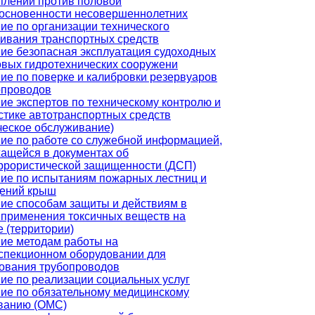
плений против половой
основенности несовершеннолетних
ие по организации технического
ивания транспортных средств
ие безопасная эксплуатация судоходных
овых гидротехнических сооружени
ие по поверке и калибровки резервуаров
опроводов
ие экспертов по техническому контролю и
стике автотранспортных средств
ческое обслуживание)
ие по работе со служебной информацией,
ащейся в документах об
ррористической защищенности (ДСП)
ие по испытаниям пожарных лестниц и
ений крыш
ие способам защиты и действиям в
 применения токсичных веществ на
е (территории)
ие методам работы на
спекционном оборудовании для
ования трубопроводов
ие по реализации социальных услуг
ие по обязательному медицинскому
ванию (ОМС)