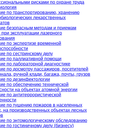
сиональными рисками по охране труда
иология
ие по транспортированию, хранению
биологических лекарственных
атов
ие безопасным методам и приемам
 при эксплуатации лазерного
ования
ие по экспертизе временной
оспособности
ие по сестринскому делу
ие по паллиативной помощи
ие по лабораторной диагностике
ие по досмотру пассажиров, посетителей
нала, ручной клади, багажа, почты, грузов
ие по дезинфектологии
ие по обеспечению технической
сности на объектах атомной энергии
ие по антитеррористической
енности
ие по тушению пожаров в населенных
х, на производственных объектах лесных
ов
ие по энтомологическому обследованию
ие по гостиничному делу (бизнесу)