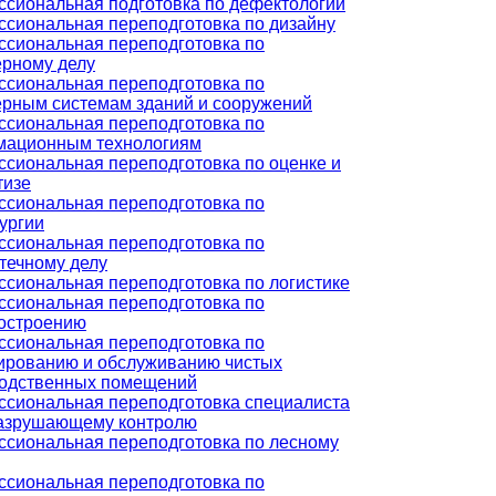
сиональная подготовка по дефектологии
сиональная переподготовка по дизайну
сиональная переподготовка по
рному делу
сиональная переподготовка по
рным системам зданий и сооружений
сиональная переподготовка по
мационным технологиям
сиональная переподготовка по оценке и
тизе
сиональная переподготовка по
ургии
сиональная переподготовка по
течному делу
сиональная переподготовка по логистике
сиональная переподготовка по
остроению
сиональная переподготовка по
ированию и обслуживанию чистых
одственных помещений
сиональная переподготовка специалиста
азрушающему контролю
сиональная переподготовка по лесному
сиональная переподготовка по