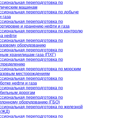
сиональная переподготовка по
лическим машинам
сиональная переподготовка по добыче
и газа
сиональная переподготовка по
ортировке и хранению нефти и газа
сиональная переподготовка по контролю
ва нефти
сиональная переподготовка по
азовому оборудованию
сиональная переподготовка по
ным хранилищам газа (ПХГ)
сиональная переподготовка по
спределению
сиональная переподготовка по морским
азовым месторождениям
сиональная переподготовка по
ботке нефти и газа
сиональная переподготовка по
бильным дорогам
сиональная переподготовка по
ллонному оборудованию (ГБО)
сиональная переподготовка по железной
 (ЖД)
сиональная переподготовка по