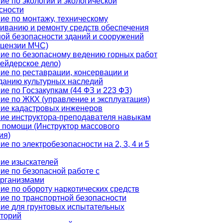
ие по экологии и экологической
сности
ие по монтажу, техническому
иванию и ремонту средств обеспечения
ой безопасности зданий и сооружений
ицензии МЧС)
ие по безопасному ведению горных работ
ейдерское дело)
ие по реставрации, консервации и
данию культурных наследий
ие по Госзакупкам (44 ФЗ и 223 ФЗ)
ие по ЖКХ (управление и эксплуатация)
ие кадастровых инженеров
ие инструктора-преподавателя навыкам
 помощи (Инструктор массового
ия)
е по электробезопасности на 2, 3, 4 и 5
ие изыскателей
ие по безопасной работе с
рганизмами
ие по обороту наркотических средств
ие по транспортной безопасности
ие для грунтовых испытательных
торий