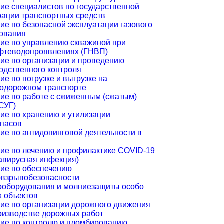
ие специалистов по государственной
рации транспортных средств
ие по безопасной эксплуатации газового
ования
ие по управлению скважиной при
фтеводопроявлениях (ГНВП)
ие по организации и проведению
одственного контроля
ие по погрузке и выгрузке на
одорожном транспорте
ие по работе с сжиженным (сжатым)
(СУГ)
ие по хранению и утилизации
пасов
ие по антидопинговой деятельности в
ие по лечению и профилактике COVID-19
авирусная инфекция)
ие по обеспечению
взрывобезопасности
ооборудования и молниезащиты особо
 объектов
ие по организации дорожного движения
оизводстве дорожных работ
ие по контролю и пломбированию