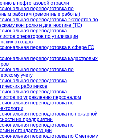
ению в нефтегазовой отрасли
сиональная переподготовка по
чным работам (ремонтные работы)
сиональная переподготовка экспертов по
ескому контролю и диагностике (ТО)
сиональная переподготовка
листов операторов по утилизации
нских отходов
сиональная переподготовка в сфере ГО
сиональная переподготовка кадастровых
еров
сиональная переподготовка по
терскому учету
сиональная переподготовка
гических работников
сиональная переподготовка
листов по управлению персоналом
сиональная переподготовка по
ектологии
сиональная переподготовка по пожарной
сности на предприятии
сиональная переподготовка по
огии и стандартизации
сиональная переподготовка по Сметному