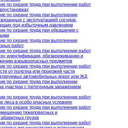
ие по охране труда при выполнении работ
троустановках
ие по охране труда при выполнении
 связанные с эксплуатацией сосудов,
ющих под избыточным давлением
ие по охране труда при обращении с
ными
ие по охране труда при выполнении
зных работ
ие по охране труда при выполнении работ
ску, идентификации, обезвреживанию и
жению взрывоопасных предметов
ие по охране труда при выполнении работ
ости от полотна или проезжей части
атируемых автомобильных дорог или ЖД
ие по охране труда при выполнении
 на участках с патогенным заражением
ие по охране труда при выполнении работ
ке леса в особо опасных условиях
ие по охране труда при выполнении работ
емещению тяжеловесных и
габаритных грузов
ие по охране труда при выполнении работ
оактивными веществами и источниками