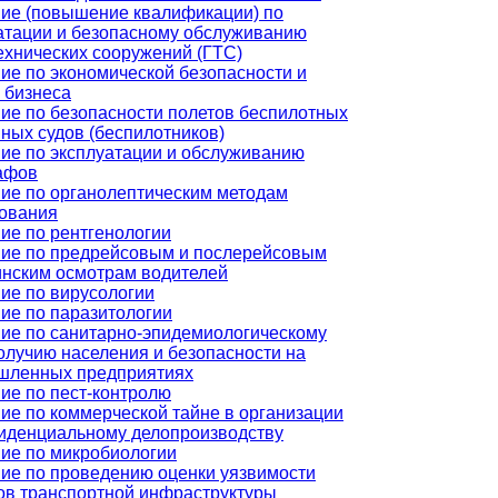
ие (повышение квалификации) по
атации и безопасному обслуживанию
ехнических сооружений (ГТС)
ие по экономической безопасности и
 бизнеса
ие по безопасности полетов беспилотных
ных судов (беспилотников)
ие по эксплуатации и обслуживанию
афов
ие по органолептическим методам
ования
ие по рентгенологии
ие по предрейсовым и послерейсовым
нским осмотрам водителей
ие по вирусологии
ие по паразитологии
ие по санитарно-эпидемиологическому
олучию населения и безопасности на
шленных предприятиях
ие по пест-контролю
ие по коммерческой тайне в организации
иденциальному делопроизводству
ие по микробиологии
ие по проведению оценки уязвимости
ов транспортной инфраструктуры