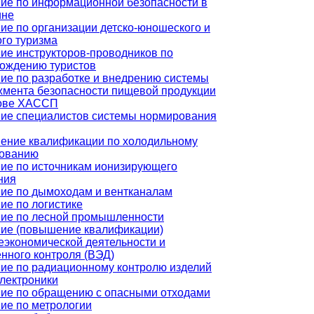
ие по информационной безопасности в
ине
ие по организации детско-юношеского и
ого туризма
ие инструкторов-проводников по
ождению туристов
ие по разработке и внедрению системы
мента безопасности пищевой продукции
нове ХАССП
ие специалистов системы нормирования
ние квалификации по холодильному
дованию
ие по источникам ионизирующего
ния
ие по дымоходам и вентканалам
ие по логистике
ие по лесной промышленности
ие (повышение квалификации)
экономической деятельности и
нного контроля (ВЭД)
ие по радиационному контролю изделий
лектроники
ие по обращению с опасными отходами
ие по метрологии