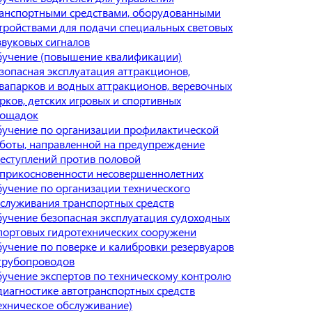
анспортными средствами, оборудованными
тройствами для подачи специальных световых
звуковых сигналов
учение (повышение квалификации)
зопасная эксплуатация аттракционов,
вапарков и водных аттракционов, веревочных
рков, детских игровых и спортивных
лощадок
учение по организации профилактической
боты, направленной на предупреждение
еступлений против половой
прикосновенности несовершеннолетних
учение по организации технического
служивания транспортных средств
учение безопасная эксплуатация судоходных
портовых гидротехнических сооружени
учение по поверке и калибровки резервуаров
трубопроводов
учение экспертов по техническому контролю
диагностике автотранспортных средств
ехническое обслуживание)