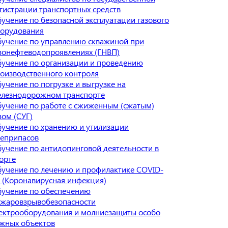
гистрации транспортных средств
учение по безопасной эксплуатации газового
орудования
учение по управлению скважиной при
зонефтеводопроявлениях (ГНВП)
учение по организации и проведению
оизводственного контроля
учение по погрузке и выгрузке на
лезнодорожном транспорте
учение по работе с сжиженным (сжатым)
зом (СУГ)
учение по хранению и утилизации
еприпасов
учение по антидопинговой деятельности в
орте
учение по лечению и профилактике COVID-
 (Коронавирусная инфекция)
учение по обеспечению
жаровзрывобезопасности
ектрооборудования и молниезащиты особо
жных объектов