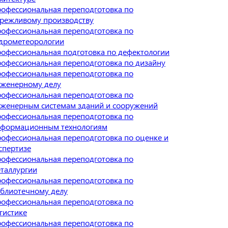
офессиональная переподготовка по
режливому производству
офессиональная переподготовка по
дрометеорологии
офессиональная подготовка по дефектологии
офессиональная переподготовка по дизайну
офессиональная переподготовка по
женерному делу
офессиональная переподготовка по
женерным системам зданий и сооружений
офессиональная переподготовка по
формационным технологиям
офессиональная переподготовка по оценке и
спертизе
офессиональная переподготовка по
таллургии
офессиональная переподготовка по
блиотечному делу
офессиональная переподготовка по
гистике
офессиональная переподготовка по