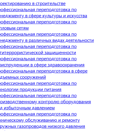
оектированию в строительстве
офессиональная переподготовка по
неджменту в сфере культуры и искусства
офессиональная переподготовка по
пловым сетям
офессиональная переподготовка по
неджменту в различных видах деятельности
офессиональная переподготовка по
титеррористической защищенности
офессиональная переподготовка по
испруденции в сфере здравоохранения
офессиональная переподготовка в сфере
дъемных сооружений
офессиональная переподготовка по
хнологии продукции питания
офессиональная переподготовка по
оизводственному контролю оборудования
д избыточным давлением
офессиональная переподготовка по
хническому обслуживанию и ремонту
ружных газопроводов низкого давления