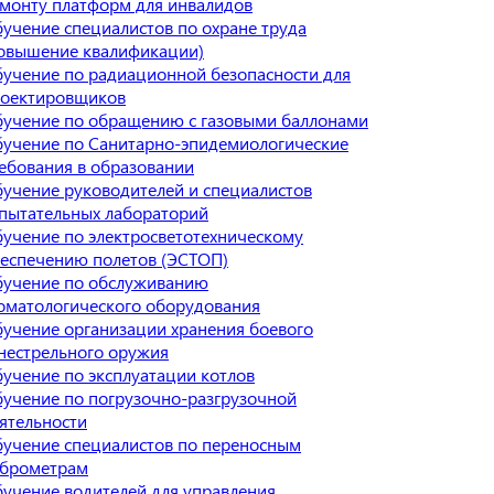
монту платформ для инвалидов
учение специалистов по охране труда
овышение квалификации)
учение по радиационной безопасности для
оектировщиков
учение по обращению с газовыми баллонами
учение по Санитарно-эпидемиологические
ебования в образовании
учение руководителей и специалистов
пытательных лабораторий
учение по электросветотехническому
еспечению полетов (ЭСТОП)
учение по обслуживанию
оматологического оборудования
учение организации хранения боевого
нестрельного оружия
учение по эксплуатации котлов
учение по погрузочно-разгрузочной
ятельности
учение специалистов по переносным
брометрам
учение водителей для управления