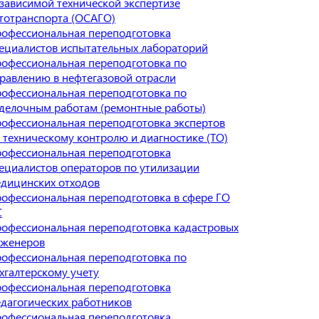
зависимой технической экспертизе
тотранспорта (ОСАГО)
офессиональная переподготовка
ециалистов испытательных лабораторий
офессиональная переподготовка по
равлению в нефтегазовой отрасли
офессиональная переподготовка по
делочным работам (ремонтные работы)
офессиональная переподготовка экспертов
 техническому контролю и диагностике (ТО)
офессиональная переподготовка
ециалистов операторов по утилизации
дицинских отходов
офессиональная переподготовка в сфере ГО
С
офессиональная переподготовка кадастровых
женеров
офессиональная переподготовка по
хгалтерскому учету
офессиональная переподготовка
дагогических работников
офессиональная переподготовка