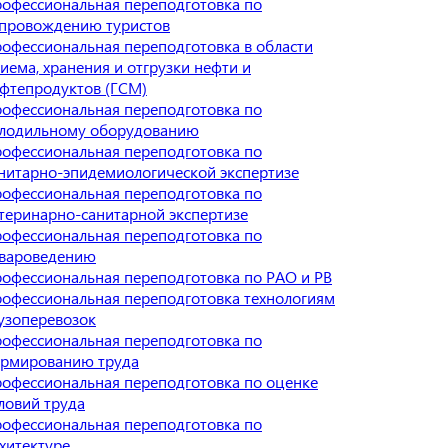
офессиональная переподготовка по
провождению туристов
офессиональная переподготовка в области
иема, хранения и отгрузки нефти и
фтепродуктов (ГСМ)
офессиональная переподготовка по
лодильному оборудованию
офессиональная переподготовка по
нитарно-эпидемиологической экспертизе
офессиональная переподготовка по
теринарно-санитарной экспертизе
офессиональная переподготовка по
вароведению
офессиональная переподготовка по РАО и РВ
офессиональная переподготовка технологиям
узоперевозок
офессиональная переподготовка по
рмированию труда
офессиональная переподготовка по оценке
ловий труда
офессиональная переподготовка по
хитектуре