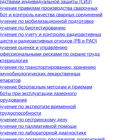
едствами индивидуальной защиты (СИЗ)
учение правилам производства сварочных
бот и контроль качества сварных соединений
учение по мобилизационной подготовке
учение по биотестированию
учение по учету и контролю радиоактивных
ществ и радиоактивных отходов (РВ и РАО)
учение оценке и управлению
офессиональными рисками по охране труда
ктериология
учение по транспортированию, хранению
мунобиологических лекарственных
епаратов
учение безопасным методам и приемам
боты при эксплуатации лазерного
орудования
учение по экспертизе временной
трудоспособности
учение по сестринскому делу
учение по паллиативной помощи
учение по лабораторной диагностике
учение по досмотру пассажиров, посетителей