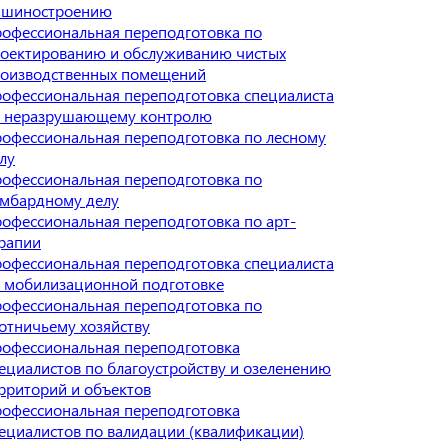
ашиностроению
офессиональная переподготовка по
оектированию и обслуживанию чистых
оизводственных помещений
офессиональная переподготовка специалиста
 неразрушающему контролю
офессиональная переподготовка по лесному
лу
офессиональная переподготовка по
мбардному делу
офессиональная переподготовка по арт-
рапии
офессиональная переподготовка специалиста
 мобилизационной подготовке
офессиональная переподготовка по
отничьему хозяйству
офессиональная переподготовка
ециалистов по благоустройству и озеленению
рриторий и объектов
офессиональная переподготовка
ециалистов по валидации (квалификации)