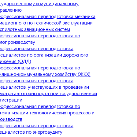
сударственному и муниципальному
равлению
офессиональная переподготовка механика
иационного по технической эксплуатации
спилотных авиационных систем
офессиональная переподготовка по
лопроизводству
офессиональная переподготовка
ециалистов по организации дорожного
ижения (ОДД)
офессиональная переподготовка по
лищно-коммунальному хозяйству (ЖКХ)
офессиональная переподготовка
ециалистов, участвующих в проведении
мотра автотранспорта при государственной
гистрации
офессиональная переподготовка по
томатизации технологических процессов и
оизводств
офессиональная переподготовка
ециалистов по энергоаудиту