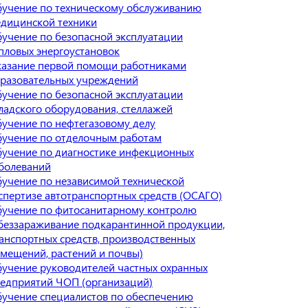
учение по техническому обслуживанию
дицинской техники
учение по безопасной эксплуатации
пловых энергоустановок
азание первой помощи работниками
разовательных учреждений
учение по безопасной эксплуатации
ладского оборудования, стеллажей
учение по нефтегазовому делу
учение по отделочным работам
учение по диагностике инфекционных
болеваний
учение по независимой технической
спертизе автотранспортных средств (ОСАГО)
учение по фитосанитарному контролю
беззараживание подкарантинной продукции,
анспортных средств, производственных
мещений, растений и почвы)
учение руководителей частных охранных
едприятий ЧОП (организаций)
учение специалистов по обеспечению