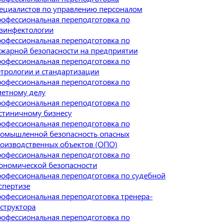
ециалистов по управлению персоналом
офессиональная переподготовка по
зинфектологии
офессиональная переподготовка по
жарной безопасности на предприятии
офессиональная переподготовка по
трологии и стандартизации
офессиональная переподготовка по
етному делу
офессиональная переподготовка по
стиничному бизнесу
офессиональная переподготовка по
омышленной безопасность опасных
оизводственных объектов (ОПО)
офессиональная переподготовка по
ономической безопасности
офессиональная переподготовка по судебной
спертизе
офессиональная переподготовка тренера-
структора
офессиональная переподготовка по