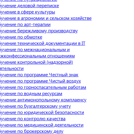
учение деловой переписке
учение в сфере культуры
учение в агрономии и сельском хозяйстве
учение по арт-терапии
учение бережливому производству
учение по обмотке
учение технической документации в IT
учение по межнациональным и
жконфессиональным отношениям
учение контрольной (надзорной)
ятельности
учение по программе Честный знак
учение по программе Чистый воздух
учение по горноспасательным работам
учение по водным ресурсам
учение антимонопольному комплаенсу
учение по бухгалтерскому учету
учение по юридической безопасности
учение по контролю качества
учение по медицинской деятельности
учение по брокерскому делу