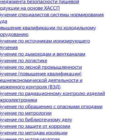
неджмента безопасности пищевой
одукции на основе ХАССП
учение специалистов системы нормирования
уда
вышение квалификации по холодильному
борудованию
учение по источникам ионизирующего
лучения
учение по дымоходам и вентканалам
учение по логистике
учение по лесной промышленности
учение (повышение квалификации)
ешнеэкономической деятельности и
моженного контроля (ВЭД)
учение по радиационному контролю изделий
кроэлектроники
учение по обращению с опасными отходами
учение по метрологии
учение по библиотечному делу
учение по защите от коррозии
учение по методам изоляции
учение по нутрициологии