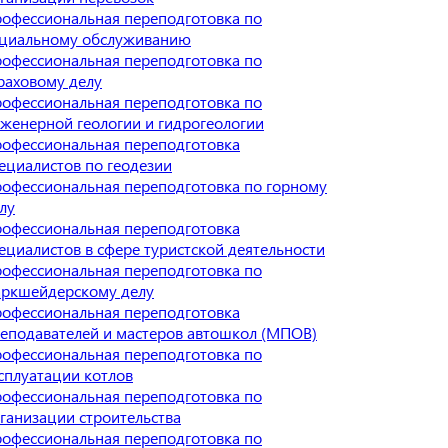
офессиональная переподготовка по
циальному обслуживанию
офессиональная переподготовка по
раховому делу
офессиональная переподготовка по
женерной геологии и гидрогеологии
офессиональная переподготовка
ециалистов по геодезии
офессиональная переподготовка по горному
лу
офессиональная переподготовка
ециалистов в сфере туристской деятельности
офессиональная переподготовка по
ркшейдерскому делу
офессиональная переподготовка
еподавателей и мастеров автошкол (МПОВ)
офессиональная переподготовка по
сплуатации котлов
офессиональная переподготовка по
ганизации строительства
офессиональная переподготовка по