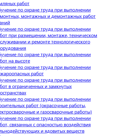
мляных работ
учение по охране труда при выполнении
монтных, монтажных и демонтажных работ
аний
учение по охране труда при выполнении
бот при размещении, монтаже, техническом
служивании и ремонте технологического
орудования
учение по охране труда при выполнении
бот на высоте
учение по охране труда при выполнении
жароопасных работ
учение по охране труда при выполнении
бот в ограниченных и замкнутых
остранствах
учение по охране труда при выполнении
роительных работ (окрасочные работы,
ектросварочные и газосварочные работы)
учение по охране труда при выполнении
бот, связанных с опасностью воздействия
льнодействующих и ядовитых веществ