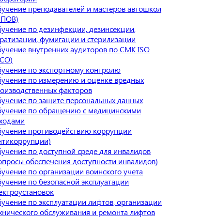
учение преподавателей и мастеров автошкол
МПОВ)
учение по дезинфекции, дезинсекции,
ратизации, фумигации и стерилизации
учение внутренних аудиторов по СМК ISO
СО)
учение по экспортному контролю
учение по измерению и оценке вредных
оизводственных факторов
учение по защите персональных данных
учение по обращению с медицинскими
ходами
учение противодействию коррупции
нтикоррупции)
учение по доступной среде для инвалидов
опросы обеспечения доступности инвалидов)
учение по организации воинского учета
учение по безопасной эксплуатации
ектроустановок
учение по эксплуатации лифтов, организации
хнического обслуживания и ремонта лифтов