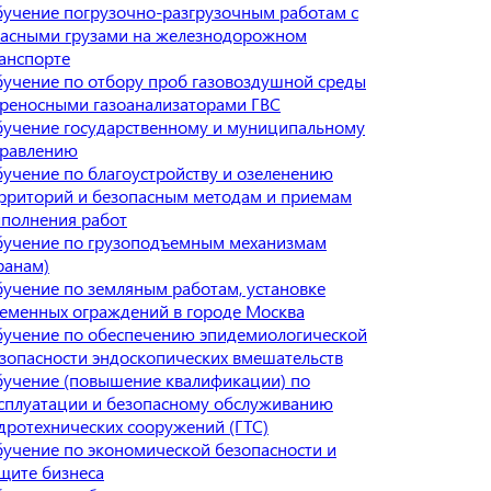
учение погрузочно-разгрузочным работам с
асными грузами на железнодорожном
анспорте
учение по отбору проб газовоздушной среды
реносными газоанализаторами ГВС
учение государственному и муниципальному
равлению
учение по благоустройству и озеленению
рриторий и безопасным методам и приемам
полнения работ
учение по грузоподъемным механизмам
ранам)
учение по земляным работам, установке
еменных ограждений в городе Москва
учение по обеспечению эпидемиологической
зопасности эндоскопических вмешательств
учение (повышение квалификации) по
сплуатации и безопасному обслуживанию
дротехнических сооружений (ГТС)
учение по экономической безопасности и
щите бизнеса