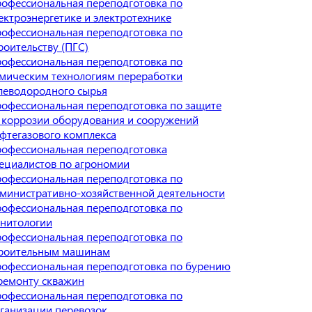
офессиональная переподготовка по
ектроэнергетике и электротехнике
офессиональная переподготовка по
роительству (ПГС)
офессиональная переподготовка по
мическим технологиям переработки
леводородного сырья
офессиональная переподготовка по защите
 коррозии оборудования и сооружений
фтегазового комплекса
офессиональная переподготовка
ециалистов по агрономии
офессиональная переподготовка по
министративно-хозяйственной деятельности
офессиональная переподготовка по
нитологии
офессиональная переподготовка по
роительным машинам
офессиональная переподготовка по бурению
ремонту скважин
офессиональная переподготовка по
ганизации перевозок