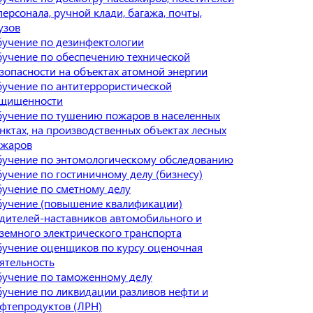
персонала, ручной клади, багажа, почты,
узов
учение по дезинфектологии
учение по обеспечению технической
зопасности на объектах атомной энергии
учение по антитеррористической
щищенности
учение по тушению пожаров в населенных
нктах, на производственных объектах лесных
ожаров
учение по энтомологическому обследованию
учение по гостиничному делу (бизнесу)
учение по сметному делу
учение (повышение квалификации)
дителей-наставников автомобильного и
земного электрического транспорта
учение оценщиков по курсу оценочная
ятельность
учение по таможенному делу
учение по ликвидации разливов нефти и
фтепродуктов (ЛРН)