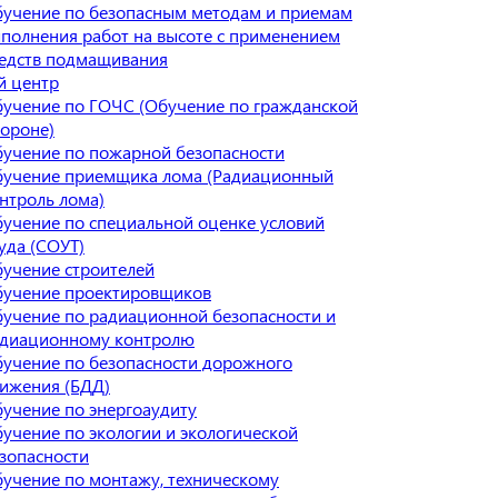
учение по безопасным методам и приемам
полнения работ на высоте с применением
едств подмащивания
й центр
учение по ГОЧС (Обучение по гражданской
ороне)
учение по пожарной безопасности
учение приемщика лома (Радиационный
нтроль лома)
учение по специальной оценке условий
уда (СОУТ)
учение строителей
учение проектировщиков
учение по радиационной безопасности и
диационному контролю
учение по безопасности дорожного
ижения (БДД)
учение по энергоаудиту
учение по экологии и экологической
зопасности
учение по монтажу, техническому