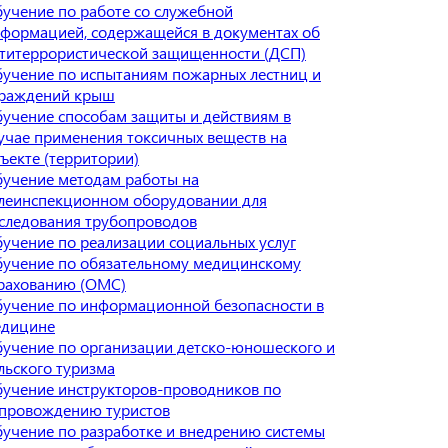
учение по работе со служебной
формацией, содержащейся в документах об
титеррористической защищенности (ДСП)
учение по испытаниям пожарных лестниц и
раждений крыш
учение способам защиты и действиям в
учае применения токсичных веществ на
ъекте (территории)
учение методам работы на
леинспекционном оборудовании для
следования трубопроводов
учение по реализации социальных услуг
учение по обязательному медицинскому
рахованию (ОМС)
учение по информационной безопасности в
едицине
учение по организации детско-юношеского и
льского туризма
учение инструкторов-проводников по
провождению туристов
учение по разработке и внедрению системы