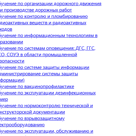
учение по организации дорожного движения
и производстве дорожных работ
учение по контролю и пломбированию
диоактивных веществ и радиоактивных
ходов
учение по информационным технологиям в
разовании
учение по системам оповещения: ДГС, ГГС,
О, СОУЭ в области промышленной
зопасности
учение по системе защиты информации
дминистрирование системы защиты
формации)
учение по вакцинопрофилактике
учение по эксплуатации дезинфекционных
мер
учение по нормоконтролю технической и
нструкторской документации
учение по взрывозащитному
ектрооборудованию
учение по эксплуатации, обслуживанию и