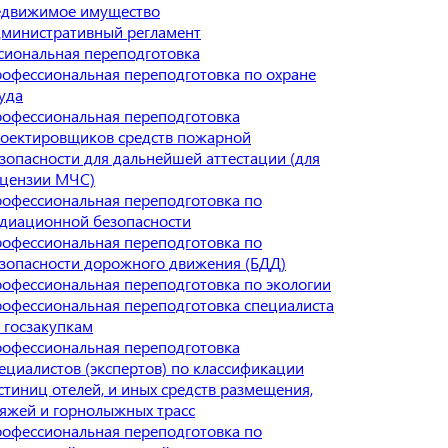
движимое имущество
министративный регламент
сиональная переподготовка
офессиональная переподготовка по охране
уда
офессиональная переподготовка
оектировщиков средств пожарной
зопасности для дальнейшей аттестации (для
цензии МЧС)
офессиональная переподготовка по
диационной безопасности
офессиональная переподготовка по
зопасности дорожного движения (БДД)
офессиональная переподготовка по экологии
офессиональная переподготовка специалиста
 госзакупкам
офессиональная переподготовка
ециалистов (экспертов) по классификации
стиниц отелей, и иных средств размещения,
яжей и горнолыжных трасс
офессиональная переподготовка по