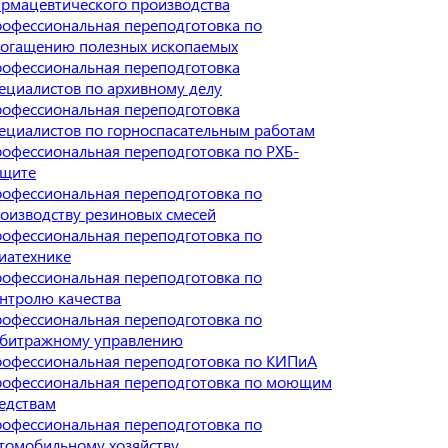
рмацевтического производства
офессиональная переподготовка по
огащению полезных ископаемых
офессиональная переподготовка
ециалистов по архивному делу
офессиональная переподготовка
ециалистов по горноспасательным работам
офессиональная переподготовка по РХБ-
щите
офессиональная переподготовка по
оизводству резиновых смесей
офессиональная переподготовка по
иатехнике
офессиональная переподготовка по
нтролю качества
офессиональная переподготовка по
битражному управлению
офессиональная переподготовка по КИПиА
офессиональная переподготовка по моющим
едствам
офессиональная переподготовка по
томобильному хозяйству