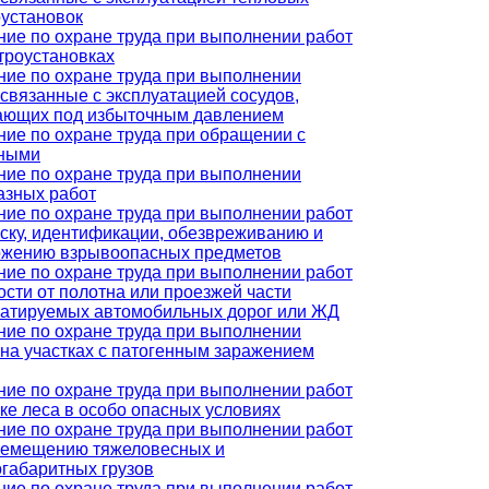
оустановок
ние по охране труда при выполнении работ
троустановках
ние по охране труда при выполнении
 связанные с эксплуатацией сосудов,
ающих под избыточным давлением
ние по охране труда при обращении с
ными
ние по охране труда при выполнении
азных работ
ние по охране труда при выполнении работ
иску, идентификации, обезвреживанию и
ожению взрывоопасных предметов
ние по охране труда при выполнении работ
ости от полотна или проезжей части
уатируемых автомобильных дорог или ЖД
ние по охране труда при выполнении
 на участках с патогенным заражением
ние по охране труда при выполнении работ
ке леса в особо опасных условиях
ние по охране труда при выполнении работ
ремещению тяжеловесных и
огабаритных грузов
ние по охране труда при выполнении работ