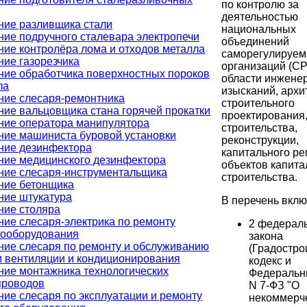
по контролю за
деятельностью
ние разливщика стали
национальных
ние подручного сталевара электропечи
объединений
ние контролёра лома и отходов металла
саморегулируе
ние газорезчика
организаций (СР
ние обработчика поверхностных пороков
области инжене
ла
изысканий, архи
ние слесаря-ремонтника
строительного
ние вальцовщика стана горячей прокатки
проектирования
ние оператора манипулятора
строительства,
ние машиниста буровой установки
реконструкции,
ние дезинфектора
капитального р
ние медицинского дезинфектора
объектов капита
ние слесаря-инструментальщика
строительства.
ние бетонщика
ние штукатура
В перечень вкл
ние столяра
ние слесаря-электрика по ремонту
2 федерал
рооборудования
закона
ние слесаря по ремонту и обслуживанию
(Градостро
м вентиляции и кондиционирования
кодекс и
ние монтажника технологических
Федеральн
проводов
N 7-ФЗ "О
ние слесаря по эксплуатации и ремонту
некоммерч