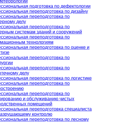
метеорологии
ссиональная подготовка по дефектологии
ссиональная переподготовка по дизайну
ссиональная переподготовка по
ерному делу
ссиональная переподготовка по
ерным системам зданий и сооружений
ссиональная переподготовка по
мационным технологиям
ссиональная переподготовка по оценке и
ртизе
ссиональная переподготовка по
лургии
ссиональная переподготовка по
отечному делу
ссиональная переподготовка по логистике
ссиональная переподготовка по
остроению
ссиональная переподготовка по
тированию и обслуживанию чистых
водственных помещений
ссиональная переподготовка специалиста
разрушающему контролю
ссиональная переподготовка по лесному