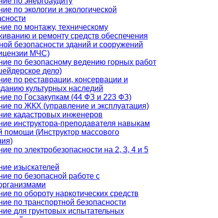
ние по энергоаудиту
ие по экологии и экологической
асности
ние по монтажу, техническому
живанию и ремонту средств обеспечения
ной безопасности зданий и сооружений
лицензии МЧС)
ние по безопасному ведению горных работ
шейдерское дело)
ние по реставрации, консервации и
зданию культурных наследий
ие по Госзакупкам (44 ФЗ и 223 ФЗ)
ние по ЖКХ (управление и эксплуатация)
ние кадастровых инженеров
ние инструктора-преподавателя навыкам
й помощи (Инструктор массового
ния)
ие по электробезопасности на 2, 3, 4 и 5
ние изыскателей
ние по безопасной работе с
организмами
ие по обороту наркотических средств
ние по транспортной безопасности
ние для грунтовых испытательных