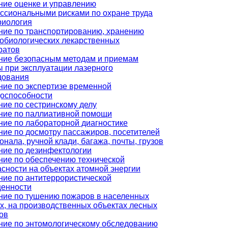
ние оценке и управлению
ссиональными рисками по охране труда
риология
ние по транспортированию, хранению
обиологических лекарственных
ратов
ние безопасным методам и приемам
ы при эксплуатации лазерного
дования
ние по экспертизе временной
доспособности
ние по сестринскому делу
ние по паллиативной помощи
ние по лабораторной диагностике
ние по досмотру пассажиров, посетителей
онала, ручной клади, багажа, почты, грузов
ние по дезинфектологии
ние по обеспечению технической
сности на объектах атомной энергии
ние по антитеррористической
енности
ние по тушению пожаров в населенных
х, на производственных объектах лесных
ов
ние по энтомологическому обследованию