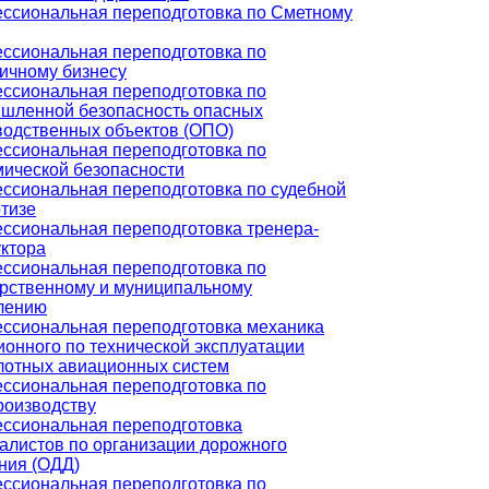
ссиональная переподготовка по Сметному
ссиональная переподготовка по
ничному бизнесу
ссиональная переподготовка по
шленной безопасность опасных
водственных объектов (ОПО)
ссиональная переподготовка по
мической безопасности
ссиональная переподготовка по судебной
ртизе
ссиональная переподготовка тренера-
уктора
ссиональная переподготовка по
арственному и муниципальному
лению
ссиональная переподготовка механика
ионного по технической эксплуатации
лотных авиационных систем
ссиональная переподготовка по
роизводству
ссиональная переподготовка
алистов по организации дорожного
ния (ОДД)
ссиональная переподготовка по