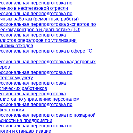
ссиональная переподготовка по
лению в нефтегазовой отрасли
ссиональная переподготовка по
очным работам (ремонтные работы)
ссиональная переподготовка экспертов по
ескому контролю и диагностике (ТО)
ссиональная переподготовка
алистов операторов по утилизации
инских отходов
ссиональная переподготовка в сфере ГО
ссиональная переподготовка кадастровых
еров
ссиональная переподготовка по
терскому учету
ссиональная переподготовка
огических работников
ссиональная переподготовка
алистов по управлению персоналом
ссиональная переподготовка по
фектологии
ссиональная переподготовка по пожарной
асности на предприятии
ссиональная переподготовка по
логии и стандартизации