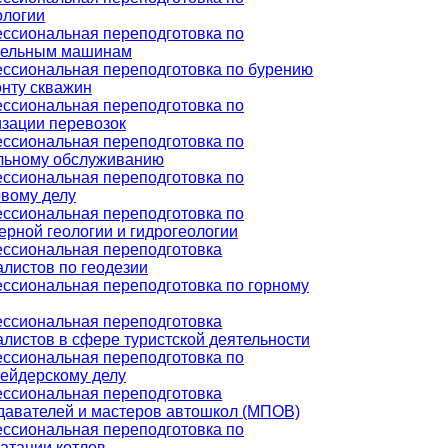
ологии
ссиональная переподготовка по
тельным машинам
ссиональная переподготовка по бурению
онту скважин
ссиональная переподготовка по
изации перевозок
ссиональная переподготовка по
льному обслуживанию
ссиональная переподготовка по
овому делу
ссиональная переподготовка по
ерной геологии и гидрогеологии
ссиональная переподготовка
алистов по геодезии
ссиональная переподготовка по горному
ссиональная переподготовка
листов в сфере туристской деятельности
ссиональная переподготовка по
ейдерскому делу
ссиональная переподготовка
давателей и мастеров автошкол (МПОВ)
ссиональная переподготовка по
атации котлов