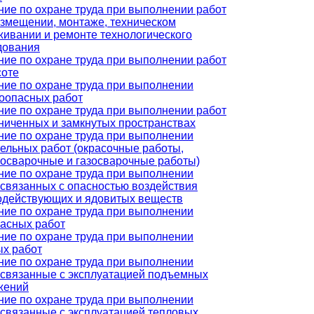
ние по охране труда при выполнении работ
азмещении, монтаже, техническом
живании и ремонте технологического
дования
ние по охране труда при выполнении работ
соте
ние по охране труда при выполнении
оопасных работ
ние по охране труда при выполнении работ
аниченных и замкнутых пространствах
ние по охране труда при выполнении
тельных работ (окрасочные работы,
росварочные и газосварочные работы)
ние по охране труда при выполнении
 связанных с опасностью воздействия
одействующих и ядовитых веществ
ние по охране труда при выполнении
пасных работ
ние по охране труда при выполнении
ых работ
ние по охране труда при выполнении
, связанные с эксплуатацией подъемных
жений
ние по охране труда при выполнении
 связанные с эксплуатацией тепловых