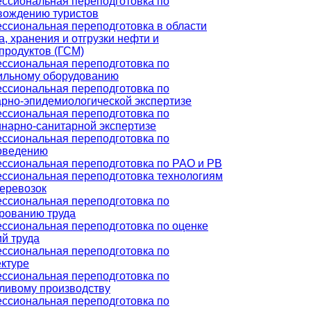
ссиональная переподготовка по
вождению туристов
ссиональная переподготовка в области
, хранения и отгрузки нефти и
продуктов (ГСМ)
ссиональная переподготовка по
ильному оборудованию
ссиональная переподготовка по
арно-эпидемиологической экспертизе
ссиональная переподготовка по
инарно-санитарной экспертизе
ссиональная переподготовка по
оведению
ссиональная переподготовка по РАО и РВ
ссиональная переподготовка технологиям
перевозок
ссиональная переподготовка по
рованию труда
ссиональная переподготовка по оценке
й труда
ссиональная переподготовка по
ектуре
ссиональная переподготовка по
ливому производству
ссиональная переподготовка по