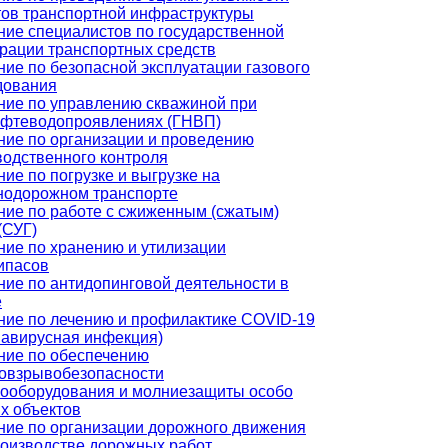
тов транспортной инфраструктуры
ние специалистов по государственной
трации транспортных средств
ие по безопасной эксплуатации газового
дования
ние по управлению скважиной при
ефтеводопроявлениях (ГНВП)
ние по организации и проведению
водственного контроля
ие по погрузке и выгрузке на
нодорожном транспорте
ние по работе с сжиженным (сжатым)
(СУГ)
ние по хранению и утилизации
ипасов
ние по антидопинговой деятельности в
е
ние по лечению и профилактике COVID-19
навирусная инфекция)
ние по обеспечению
овзрывобезопасности
рооборудования и молниезащиты особо
х объектов
ние по организации дорожного движения
роизводстве дорожных работ