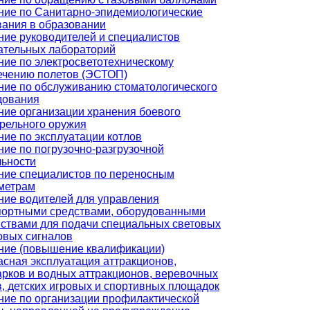
ние по Санитарно-эпидемиологические
вания в образовании
ние руководителей и специалистов
ательных лабораторий
ние по электросветотехническому
ечению полетов (ЭСТОП)
ние по обслуживанию стоматологического
дования
ние организации хранения боевого
трельного оружия
ние по эксплуатации котлов
ние по погрузочно-разгрузочной
льности
ние специалистов по переносным
метрам
ние водителей для управления
портными средствами, оборудованными
йствами для подачи специальных световых
овых сигналов
ние (повышение квалификации)
асная эксплуатация аттракционов,
арков и водных аттракционов, веревочных
, детских игровых и спортивных площадок
ние по организации профилактической