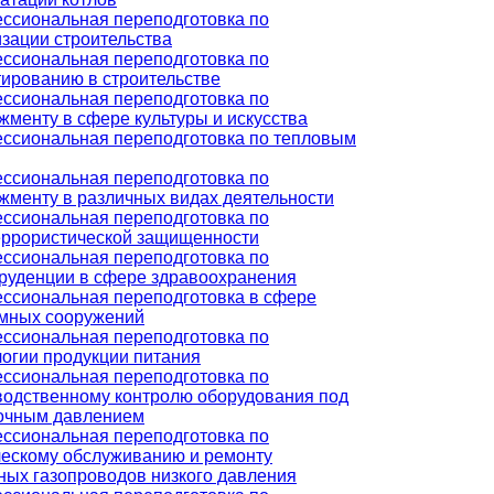
ссиональная переподготовка по
изации строительства
ссиональная переподготовка по
тированию в строительстве
ссиональная переподготовка по
жменту в сфере культуры и искусства
ссиональная переподготовка по тепловым
ссиональная переподготовка по
жменту в различных видах деятельности
ссиональная переподготовка по
еррористической защищенности
ссиональная переподготовка по
руденции в сфере здравоохранения
ссиональная переподготовка в сфере
мных сооружений
ссиональная переподготовка по
логии продукции питания
ссиональная переподготовка по
водственному контролю оборудования под
очным давлением
ссиональная переподготовка по
ческому обслуживанию и ремонту
ных газопроводов низкого давления