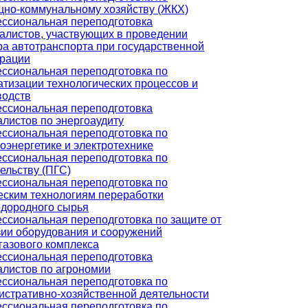
но-коммунальному хозяйству (ЖКХ)
ссиональная переподготовка
алистов, участвующих в проведении
ра автотранспорта при государственной
трации
ссиональная переподготовка по
атизации технологических процессов и
водств
ссиональная переподготовка
алистов по энергоаудиту
ссиональная переподготовка по
оэнергетике и электротехнике
ссиональная переподготовка по
ельству (ПГС)
ссиональная переподготовка по
еским технологиям переработки
одородного сырья
ссиональная переподготовка по защите от
зии оборудования и сооружений
газового комплекса
ссиональная переподготовка
алистов по агрономии
ссиональная переподготовка по
истративно-хозяйственной деятельности
ссиональная переподготовка по