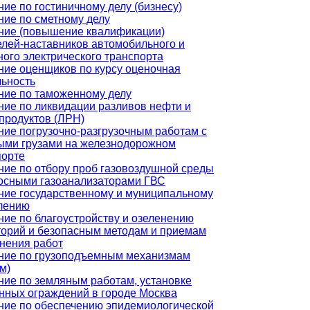
ие по гостиничному делу (бизнесу)
ние по сметному делу
ние (повышение квалификации)
елей-наставников автомобильного и
ого электрического транспорта
ние оценщиков по курсу оценочная
льность
ние по таможенному делу
ние по ликвидации разливов нефти и
продуктов (ЛРН)
ние погрузочно-разгрузочным работам с
ыми грузами на железнодорожном
порте
ние по отбору проб газовоздушной среды
осными газоанализаторами ГВС
ние государственному и муниципальному
лению
ние по благоустройству и озеленению
торий и безопасным методам и приемам
нения работ
ние по грузоподъемным механизмам
м)
ние по земляным работам, установке
нных ограждений в городе Москва
ние по обеспечению эпидемиологической