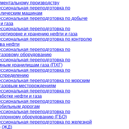
ументальному производству
ссиональная переподготовка по
влическим машинам
ссиональная переподготовка по добыче
и газа
ссиональная переподготовка по
ортировке и хранению нефти и газа
ссиональная переподготовка по контролю
тва нефти
ссиональная переподготовка по
газовому оборудованию
ссиональная переподготовка по
мным хранилищам газа (ПХГ)
ссиональная переподготовка по
аспределению
ссиональная переподготовка по морским
газовым месторождениям
ссиональная переподготовка по
ботке нефти и газа
ссиональная переподготовка по
обильным дорогам
ссиональная переподготовка по
аллонному оборудованию (ГБО)
ссиональная переподготовка по железной
е (ЖД)