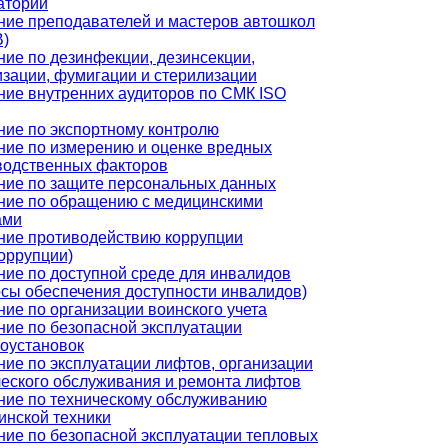
аторий
ние преподавателей и мастеров автошкол
)
ние по дезинфекции, дезинсекции,
изации, фумигации и стерилизации
ние внутренних аудиторов по СМК ISO
ние по экспортному контролю
ние по измерению и оценке вредных
водственных факторов
ние по защите персональных данных
ние по обращению с медицинскими
ами
ние противодействию коррупции
оррупции)
ние по доступной среде для инвалидов
осы обеспечения доступности инвалидов)
ие по организации воинского учета
ние по безопасной эксплуатации
роустановок
ние по эксплуатации лифтов, организации
ческого обслуживания и ремонта лифтов
ние по техническому обслуживанию
инской техники
ние по безопасной эксплуатации тепловых