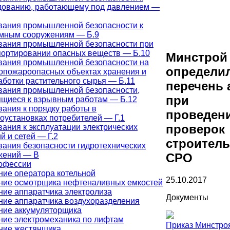
дованию, работающему под давлением —
вания промышленной безопасности к
мным сооружениям — Б.9
вания промышленной безопасности при
портировании опасных веществ — Б.10
Минстрой
вания промышленной безопасности на
определи
опожароопасных объектах хранения и
аботки растительного сырья — Б.11
перечень 
вания промышленной безопасности,
при
ящиеся к взрывным работам — Б.12
вания к порядку работы в
проведен
оустановках потребителей — Г.1
проверок
ания к эксплуатации электрических
й и сетей — Г.2
строител
вания безопасности гидротехнических
жений — В
СРО
офессии
ние оператора котельной
25.10.2017
ние осмотрщика нефтеналивных емкостей
ние аппаратчика электролиза
Документы
ние аппаратчика воздухоразделения
ние аккумуляторщика
ние электромеханика по лифтам
Приказ Минстроя
ние жестянщика