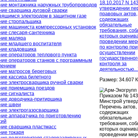
18.10.2017 N 14
ние монтажника наружных трубопроводов
утверждении пе
ние сварщика дуговой сварки
правовых актов,
вящимся электродом в защитном газе
содержащих
ние стропальщика
обязательные
ние машиниста компрессорных установок
требования, со
ние слесаря-сантехника
которых оценива
ние маляра
проведении мер
ние младшего воспитателя
по контролю при
ние кладовщика
осуществлении
ние операторов теплового пункта
государственног
ние операторов станков с программным
контроля за
лением
деятельностью...
ние матросов береговых
ние кассира билетного
Размер: 34.607 
ние электросварщика ручной сварки
ние приемщика поездов
ние сигналиста
Приказом № 143
ние доводчика-притирщика
Минстрой утвер
ние швеи
Перечень актов,
ние электрогазосварщика
содержащих
ние аппаратчика по приготовлению
обязательные
сий
требования, со
ние сварщика пластмасс
которых оценива
ние токаря
проведении мер
ние подготовителя сталеразливочных