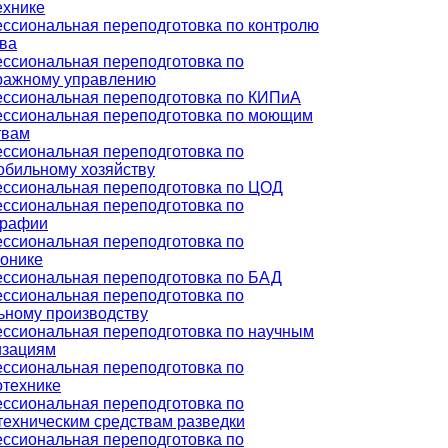
ехнике
ссиональная переподготовка по контролю
тва
ссиональная переподготовка по
ражному управлению
ссиональная переподготовка по КИПиА
ссиональная переподготовка по моющим
твам
ссиональная переподготовка по
обильному хозяйству
ссиональная переподготовка по ЦОД
ссиональная переподготовка по
графии
ссиональная переподготовка по
ронике
ссиональная переподготовка по БАД
ссиональная переподготовка по
ьному производству
ссиональная переподготовка по научным
изациям
ссиональная переподготовка по
отехнике
ссиональная переподготовка по
техническим средствам разведки
ссиональная переподготовка по