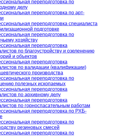
ссиональная переподготовка по
рдному делу
ссиональная переподготовка по арт-
ии
ссиональная переподготовка специалиста
билизационной подготовке
ссиональная переподготовка по
ичьему хозяйству
ссиональная переподготовка
алистов по благоустройству и озеленению
орий и объектов
ссиональная переподготовка
алистов по валидации (квалификации)
цевтического производства
ссиональная переподготовка по
щению полезных ископаемых
ссиональная переподготовка
алистов по архивному делу
ссиональная переподготовка
алистов по горноспасательным работам
ссиональная переподготовка по РХБ-
е
ссиональная переподготовка по
водству резиновых смесей
ссиональная переподготовка по