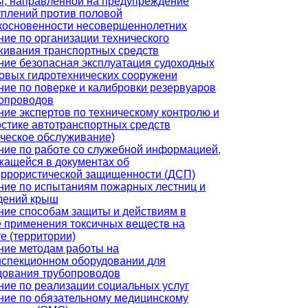
ы, направленной на предупреждение
уплений против половой
косновенности несовершеннолетних
ние по организации технического
живания транспортных средств
ние безопасная эксплуатация судоходных
товых гидротехнических сооружени
ние по поверке и калибровки резервуаров
бопроводов
ние экспертов по техническому контролю и
остике автотранспортных средств
ическое обслуживание)
ние по работе со служебной информацией,
жащейся в документах об
еррористической защищенности (ДСП)
ние по испытаниям пожарных лестниц и
дений крыш
ние способам защиты и действиям в
е применения токсичных веществ на
е (территории)
ние методам работы на
нспекционном оборудовании для
дования трубопроводов
ние по реализации социальных услуг
ние по обязательному медицинскому