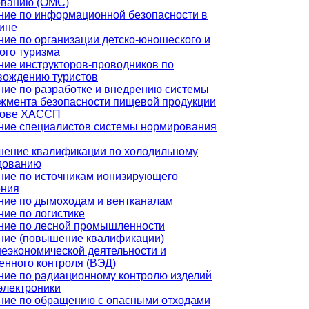
ованию (ОМС)
ние по информационной безопасности в
ине
ние по организации детско-юношеского и
ого туризма
ние инструкторов-проводников по
вождению туристов
ние по разработке и внедрению системы
жмента безопасности пищевой продукции
нове ХАССП
ние специалистов системы нормирования
ение квалификации по холодильному
дованию
ние по источникам ионизирующего
ения
ние по дымоходам и вентканалам
ние по логистике
ние по лесной промышленности
ние (повышение квалификации)
еэкономической деятельности и
енного контроля (ВЭД)
ние по радиационному контролю изделий
электроники
ние по обращению с опасными отходами