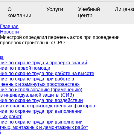
О
Услуги
Учебный
Лиценз
компании
центр
Главная
Новости
Минстрой определил перечень актов при проведении
проверок строительных СРО
да
ие по охране труда и проверка знаний
ние по первой помощи
ие по охране труда при работе на высоте
ие по охране труда при работе в
иченных и замкнутых пространствах
ние по использованию (применению)
тв индивидуальной защиты (СИЗ)
ие по охране труда при воздействии
ых и опасных производственных факторов
ние по охране труда при выполнении
ных работ
ние по охране труда при выполнении
тных, монтажных и демонтажных работ
й