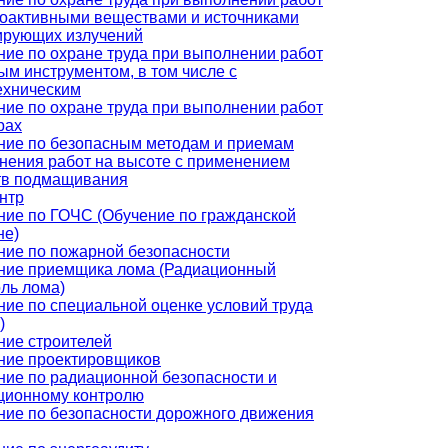
иоактивными веществами и источниками
ирующих излучений
ние по охране труда при выполнении работ
ым инструментом, в том числе с
ехническим
ние по охране труда при выполнении работ
рах
ние по безопасным методам и приемам
нения работ на высоте с применением
тв подмащивания
нтр
ние по ГОЧС (Обучение по гражданской
не)
ние по пожарной безопасности
ние приемщика лома (Радиационный
ль лома)
ние по специальной оценке условий труда
)
ние строителей
ние проектировщиков
ние по радиационной безопасности и
ционному контролю
ние по безопасности дорожного движения