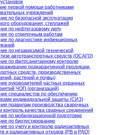
оустановок
ние первой помощи работниками
овательных учреждений
ние по безопасной эксплуатации
ского оборудования, стеллажей
ние по нефтегазовому делу
ние по отделочным работам
ние по диагностике инфекционных
еваний
ние по независимой технической
ртизе автотранспортных средств (ОСАГО)
ние по фитосанитарному контролю
зараживание подкарантинной продукции,
портных средств, производственных
ений, растений и почвы)
ние руководителей частных охранных
риятий ЧОП (организаций)
ние специалистов по обеспечению
твами индивидуальной защиты (СИЗ)
ние правилам производства сварочных
и контроль качества сварных соединений
ние по мобилизационной подготовке
ние по биотестированию
ние по учету и контролю радиоактивных
тв и радиоактивных отходов (РВ и РАО)