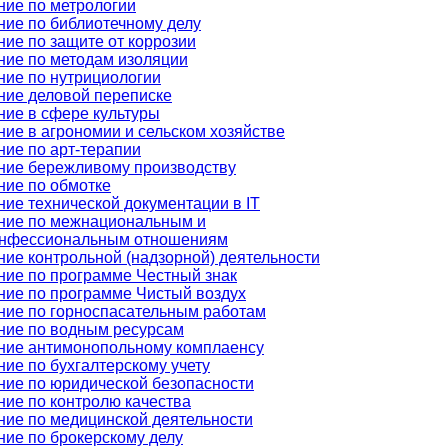
ние по метрологии
ние по библиотечному делу
ие по защите от коррозии
ние по методам изоляции
ние по нутрициологии
ние деловой переписке
ние в сфере культуры
ие в агрономии и сельском хозяйстве
ние по арт-терапии
ние бережливому производству
ние по обмотке
ие технической документации в IT
ние по межнациональным и
нфессиональным отношениям
ние контрольной (надзорной) деятельности
ние по программе Честный знак
ние по программе Чистый воздух
ние по горноспасательным работам
ние по водным ресурсам
ние антимонопольному комплаенсу
ие по бухгалтерскому учету
ние по юридической безопасности
ние по контролю качества
ние по медицинской деятельности
ние по брокерскому делу