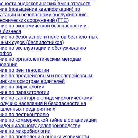
асности эндоскопических вмешательств
ние (повышение квалификации) по
уатации и безопасному обслуживанию
технических сооружений (ГТС)
ние по экономической безопасности и
е бизнеса
ние по безопасности полетов беспилотных
шных судов (беспилотников)
ние по эксплуатации и обслуживанию
рафов
ние по органолептическим методам
дования
ние по рентгенологии
ние по предрейсовым и послерейсовым
инским осмотрам водителей
ние по вирусологии
ние по паразитологии
ние по санитарно-эпидемиологическому
получию населения и безопасности на
шленных предприятиях
ние по пест-контролю
ние по коммерческой тайне в организации
фиденциальному делопроизводству
ние по микробиологии
ние по проведению оценки уязвимости