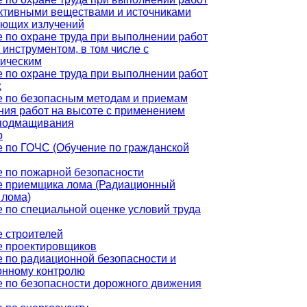
ктивными веществами и источниками
ующих излучений
 по охране труда при выполнении работ
 инструментом, в том числе с
ническим
 по охране труда при выполнении работ
х
 по безопасным методам и приемам
ия работ на высоте с применением
 подмащивания
р
 по ГОЧС (Обучение по гражданской
 по пожарной безопасности
е приемщика лома (Радиационный
 лома)
 по специальной оценке условий труда
 строителей
е проектировщиков
 по радиационной безопасности и
онному контролю
 по безопасности дорожного движения