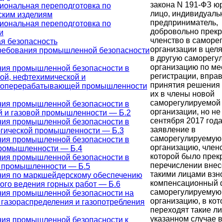
закона N 191-ФЗ ю
ональная переподготовка по
лицо, индивидуал
ским изделиям
предприниматель,
ональная переподготовка по
добровольно прек
и
членство в саморе
 безопасность
организации в цел
ребования промышленной безопасности
в другую саморегу
организацию по ме
ния промышленной безопасности в
регистрации, вправ
ой, нефтехимической и
принятия решения
зоперерабатывающей промышленности
их в члены новой
саморегулируемой
ния промышленной безопасности в
организации, но не
 и газовой промышленности — Б.2
сентября 2017 года
ния промышленной безопасности в
заявление в
гической промышленности — Б.3
саморегулируемую
ния промышленной безопасности в
организацию, член
промышленности — Б.4
которой было прек
ния промышленной безопасности в
перечислении внес
й промышленности — Б.5
такими лицами взн
ния по маркшейдерскому обеспечению
компенсационный 
ого ведения горных работ — Б.6
саморегулируемую
ния промышленной безопасности на
организацию, в ко
 газораспределения и газопотребления
переходят такие ли
указанном случае в
ния промышленной безопасности к