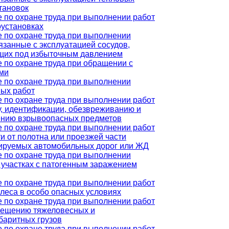
тановок
 по охране труда при выполнении работ
оустановках
 по охране труда при выполнении
вязанные с эксплуатацией сосудов,
щих под избыточным давлением
 по охране труда при обращении с
ми
 по охране труда при выполнении
ых работ
 по охране труда при выполнении работ
у, идентификации, обезвреживанию и
ению взрывоопасных предметов
 по охране труда при выполнении работ
ти от полотна или проезжей части
ируемых автомобильных дорог или ЖД
 по охране труда при выполнении
а участках с патогенным заражением
 по охране труда при выполнении работ
 леса в особо опасных условиях
 по охране труда при выполнении работ
мещению тяжеловесных и
баритных грузов
 по охране труда при выполнении работ