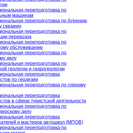
гии
ональная переподготовка по
льным машинам
ональная переподготовка по бурению
у скважин
ональная переподготовка по
ции перевозок
ональная переподготовка по
ному обслуживанию
ональная переподготовка по
му делу
ональная переподготовка по
ой геологии и гидрогеологии
иональная переподготовка
стов по геодезии
ональная переподготовка по горному
иональная переподготовка
стов в сфере туристской деятельности
ональная переподготовка по
дерскому делу
иональная переподготовка
ателей и мастеров автошкол (МПОВ)
ональная переподготовка по
ации котлов