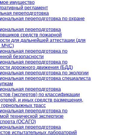
мое имущество
тративный регламент
ьная переподготовка
ональная переподготовка по охране
иональная переподготовка
овщиков средств пожарной
ости для дальнейшей аттестации (для
и МЧС)
ональная переподготовка по
нной безопасности
ональная переподготовка по
ости дорожного движения (БДД)
ональная переподготовка по экологии
ональная переподготовка специалиста
купкам
иональная переподготовка
стов (экспертов) по классификации
 отелей, и иных средств размещения,
 горнолыжных трасс
ональная переподготовка по
мой технической экспертизе
спорта (ОСАГО)
иональная переподготовка
стов испытательных лабораторий