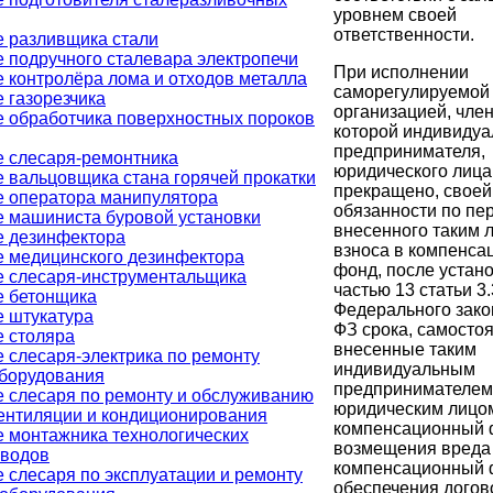
уровнем своей
ответственности.
 разливщика стали
 подручного сталевара электропечи
При исполнении
 контролёра лома и отходов металла
саморегулируемой
 газорезчика
организацией, член
 обработчика поверхностных пороков
которой индивидуа
предпринимателя,
 слесаря-ремонтника
юридического лица
 вальцовщика стана горячей прокатки
прекращено, своей
 оператора манипулятора
обязанности по пе
 машиниста буровой установки
внесенного таким 
е дезинфектора
взноса в компенс
 медицинского дезинфектора
фонд, после устан
 слесаря-инструментальщика
частью 13 статьи 3.
е бетонщика
Федерального зако
 штукатура
ФЗ срока, самосто
 столяра
внесенные таким
 слесаря-электрика по ремонту
индивидуальным
оборудования
предпринимателем
 слесаря по ремонту и обслуживанию
юридическим лицо
ентиляции и кондиционирования
компенсационный 
 монтажника технологических
возмещения вреда
оводов
компенсационный 
 слесаря по эксплуатации и ремонту
обеспечения дого