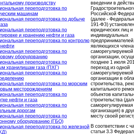
введении в действ
нтальному производству
Градостроительног
ональная переподготовка по
Российской Федер
ическим машинам
(далее - Федераль
ональная переподготовка по добыче
191-ФЗ) установле
газа
юридических лиц и
ональная переподготовка по
индивидуальных
тировке и хранению нефти и газа
предпринимателей
ональная переподготовка по контролю
являющихся члена
 нефти
саморегулируемой
ональная переподготовка по
организации, осущ
зовому оборудованию
позднее 1 июля 20
ональная переподготовка по
переход из одной
м хранилищам газа (ПХГ)
саморегулируемой
ональная переподготовка по
организации в обл
пределению
строительства, рек
ональная переподготовка по морским
капитального ремо
зовым месторождениям
объектов капиталь
ональная переподготовка по
строительства (дал
тке нефти и газа
саморегулируемая
ональная переподготовка по
организация) в дру
ильным дорогам
месту своей регист
ональная переподготовка по
онному оборудованию (ГБО)
В соответствии с ч
ональная переподготовка по железной
статьи 3.3 Федерал
ЖД)