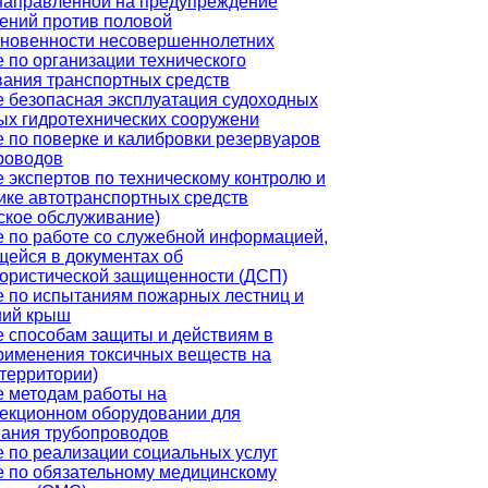
направленной на предупреждение
ений против половой
сновенности несовершеннолетних
 по организации технического
ания транспортных средств
 безопасная эксплуатация судоходных
ых гидротехнических сооружени
 по поверке и калибровки резервуаров
роводов
 экспертов по техническому контролю и
ике автотранспортных средств
ское обслуживание)
 по работе со служебной информацией,
ейся в документах об
ористической защищенности (ДСП)
 по испытаниям пожарных лестниц и
ний крыш
 способам защиты и действиям в
рименения токсичных веществ на
(территории)
 методам работы на
екционном оборудовании для
ания трубопроводов
 по реализации социальных услуг
 по обязательному медицинскому