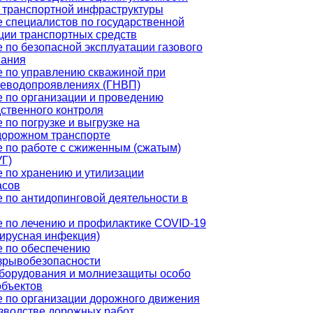
 транспортной инфраструктуры
 специалистов по государственной
ции транспортных средств
 по безопасной эксплуатации газового
вания
 по управлению скважиной при
теводопроявлениях (ГНВП)
 по организации и проведению
ственного контроля
 по погрузке и выгрузке на
дорожном транспорте
 по работе с сжиженным (сжатым)
УГ)
 по хранению и утилизации
асов
 по антидопинговой деятельности в
 по лечению и профилактике COVID-19
ирусная инфекция)
 по обеспечению
зрывобезопасности
борудования и молниезащиты особо
объектов
 по организации дорожного движения
зводстве дорожных работ