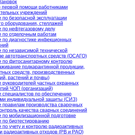
тановок
е первой помощи работниками
ательных учреждений
 по безопасной эксплуатации
го оборудования, стеллажей
 по нефтегазовому делу
 по отделочным работам
 по диагностике инфекционных
аний
 по независимой технической
зе автотранспортных средств (ОСАГО)
 по фитосанитарному контролю
аживание подкарантинной продукции,
тных средств, производственных
й, растений и почвы)
 руководителей частных охранных
тий ЧОП (организаций)
 специалистов по обеспечению
ми индивидуальной защиты (СИЗ)
 правилам производства сварочных
контроль качества сварных соединений
 по мобилизационной подготовке
 по биотестированию
 по учету и контролю радиоактивных
и радиоактивных отходов (РВ и РАО)