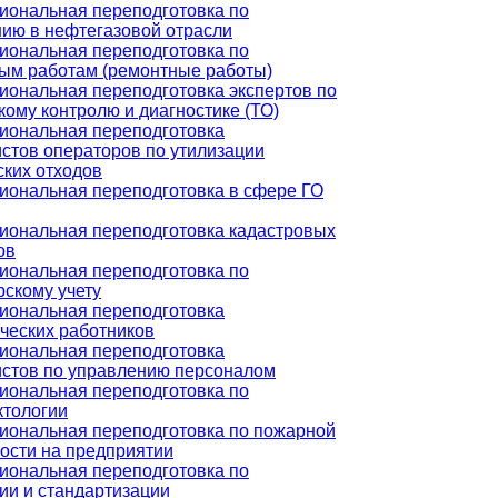
ональная переподготовка по
ию в нефтегазовой отрасли
ональная переподготовка по
ым работам (ремонтные работы)
ональная переподготовка экспертов по
кому контролю и диагностике (ТО)
иональная переподготовка
стов операторов по утилизации
ких отходов
ональная переподготовка в сфере ГО
иональная переподготовка кадастровых
ов
ональная переподготовка по
рскому учету
иональная переподготовка
ческих работников
иональная переподготовка
стов по управлению персоналом
ональная переподготовка по
ктологии
иональная переподготовка по пожарной
ости на предприятии
ональная переподготовка по
ии и стандартизации