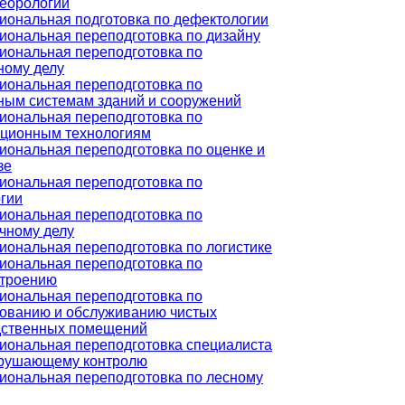
еорологии
ональная подготовка по дефектологии
ональная переподготовка по дизайну
ональная переподготовка по
ному делу
ональная переподготовка по
ым системам зданий и сооружений
ональная переподготовка по
ционным технологиям
ональная переподготовка по оценке и
зе
ональная переподготовка по
гии
ональная переподготовка по
чному делу
ональная переподготовка по логистике
ональная переподготовка по
троению
ональная переподготовка по
ованию и обслуживанию чистых
дственных помещений
ональная переподготовка специалиста
зрушающему контролю
ональная переподготовка по лесному