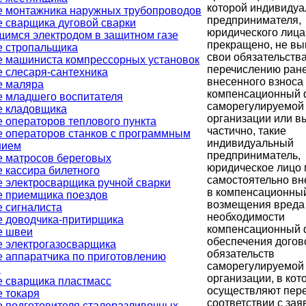
которой индивидуа
е монтажника наружных трубопроводов
предпринимателя,
 сварщика дуговой сварки
юридического лица
имся электродом в защитном газе
прекращено, не вы
е стропальщика
свои обязательства
 машиниста компрессорных установок
перечислению ран
 слесаря-сантехника
внесенного взноса
е маляра
компенсационный 
 младшего воспитателя
саморегулируемой
е кладовщика
организации или в
 операторов теплового пункта
частично, такие
 операторов станков с программным
индивидуальный
нием
предприниматель,
 матросов береговых
юридическое лицо 
 кассира билетного
самостоятельно вн
 электросварщика ручной сварки
в компенсационны
е приемщика поездов
возмещения вреда 
 сигналиста
необходимости
 доводчика-притирщика
компенсационный 
е швеи
обеспечения дого
 электрогазосварщика
обязательств
 аппаратчика по приготовлению
саморегулируемой
й
организации, в кот
 сварщика пластмасс
осуществляют пере
 токаря
соответствии с за
 подготовителя сталеразливочных