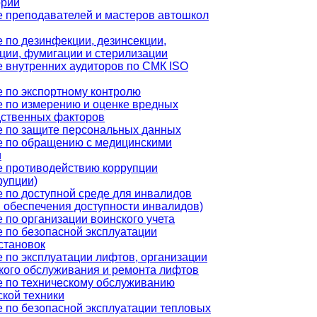
орий
 преподавателей и мастеров автошкол
 по дезинфекции, дезинсекции,
ции, фумигации и стерилизации
 внутренних аудиторов по СМК ISO
 по экспортному контролю
 по измерению и оценке вредных
дственных факторов
 по защите персональных данных
е по обращению с медицинскими
и
 противодействию коррупции
рупции)
 по доступной среде для инвалидов
 обеспечения доступности инвалидов)
 по организации воинского учета
 по безопасной эксплуатации
становок
 по эксплуатации лифтов, организации
кого обслуживания и ремонта лифтов
 по техническому обслуживанию
кой техники
 по безопасной эксплуатации тепловых