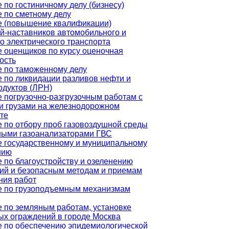
 по гостиничному делу (бизнесу)
 по сметному делу
е (повышение квалификации)
й-наставников автомобильного и
о электрического транспорта
 оценщиков по курсу оценочная
ость
 по таможенному делу
 по ликвидации разливов нефти и
дуктов (ЛРН)
 погрузочно-разгрузочным работам с
и грузами на железнодорожном
те
 по отбору проб газовоздушной среды
ными газоанализаторами ГВС
 государственному и муниципальному
нию
 по благоустройству и озеленению
ий и безопасным методам и приемам
ния работ
е по грузоподъемным механизмам
 по земляным работам, установке
х ограждений в городе Москва
 по обеспечению эпидемиологической