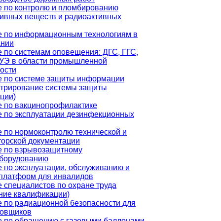
 по контролю и пломбированию
ивных веществ и радиоактивных
е по информационным технологиям в
ании
 по системам оповещения: ДГС, ГГС,
УЭ в области промышленной
ости
е по системе защиты информации
стрирование системы защиты
ции)
 по вакцинопрофилактике
 по эксплуатации дезинфекционных
 по нормоконтролю технической и
торской документации
е по взрывозащитному
оборудованию
 по эксплуатации, обслуживанию и
платформ для инвалидов
 специалистов по охране труда
ние квалификации)
 по радиационной безопасности для
ровщиков
 по обращению с газовыми баллонами