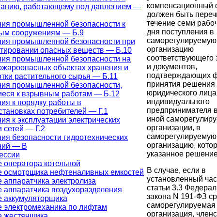
компенсационный 
ванию, работающему под давлением —
должен быть переч
течение семи рабо
ния промышленной безопасности к
дня поступления в
ым сооружениям — Б.9
саморегулируемую
ния промышленной безопасности при
организацию
тировании опасных веществ — Б.10
соответствующего 
ния промышленной безопасности на
и документов,
жароопасных объектах хранения и
подтверждающих ф
тки растительного сырья — Б.11
принятия решения
ния промышленной безопасности,
юридического лица
еся к взрывным работам — Б.12
индивидуального
ия к порядку работы в
предпринимателя 
становках потребителей — Г.1
иной саморегулир
ия к эксплуатации электрических
организации, в
и сетей — Г.2
саморегулируемую
ия безопасности гидротехнических
организацию, кото
ний — В
указанное решение
ессии
 оператора котельной
В случае, если в
е осмотрщика нефтеналивных емкостей
установленный час
 аппаратчика электролиза
статьи 3.3 Федерал
 аппаратчика воздухоразделения
закона N 191-ФЗ ср
е аккумуляторщика
саморегулируемая
 электромеханика по лифтам
организация, членс
е жестянщика