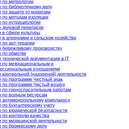
 по метрологии
 по библиотечному делу
 по защите от коррозии
 по методам изоляции
 по нутрициологии
 деловой переписке
 в сфере культуры
 в агрономии и сельском хозяйстве
 по арт-терапии
е бережливому производству
 по обмотке
 технической документации в IT
е по межнациональным и
ессиональным отношениям
 контрольной (надзорной) деятельности
 по программе Честный знак
 по программе Чистый воздух
 по горноспасательным работам
е по водным ресурсам
е антимонопольному комплаенсу
 по бухгалтерскому учету
 по юридической безопасности
 по контролю качества
 по медицинской деятельности
 по брокерскому делу