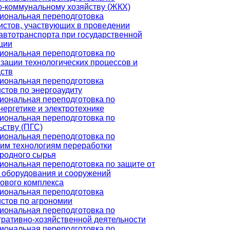
-коммунальному хозяйству (ЖКХ)
иональная переподготовка
стов, участвующих в проведении
автотранспорта при государственной
ции
ональная переподготовка по
зации технологических процессов и
ств
иональная переподготовка
стов по энергоаудиту
ональная переподготовка по
нергетике и электротехнике
ональная переподготовка по
ьству (ПГС)
ональная переподготовка по
им технологиям переработки
родного сырья
ональная переподготовка по защите от
 оборудования и сооружений
ового комплекса
иональная переподготовка
стов по агрономии
ональная переподготовка по
ративно-хозяйственной деятельности
ональная переподготовка по