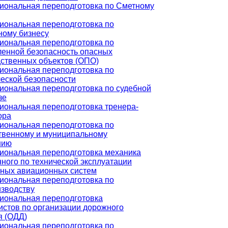
иональная переподготовка по Сметному
ональная переподготовка по
ному бизнесу
ональная переподготовка по
енной безопасность опасных
ственных объектов (ОПО)
ональная переподготовка по
еской безопасности
ональная переподготовка по судебной
зе
ональная переподготовка тренера-
ора
ональная переподготовка по
твенному и муниципальному
нию
иональная переподготовка механика
ного по технической эксплуатации
тных авиационных систем
ональная переподготовка по
зводству
иональная переподготовка
стов по организации дорожного
я (ОДД)
ональная переподготовка по