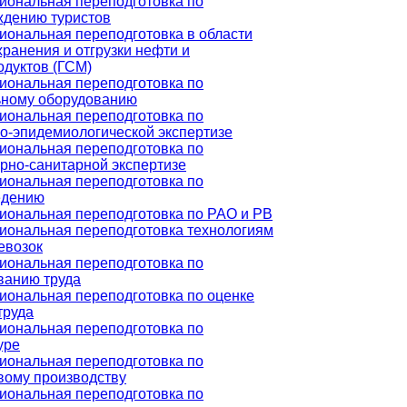
ональная переподготовка по
ждению туристов
ональная переподготовка в области
хранения и отгрузки нефти и
дуктов (ГСМ)
ональная переподготовка по
ьному оборудованию
ональная переподготовка по
о-эпидемиологической экспертизе
ональная переподготовка по
рно-санитарной экспертизе
ональная переподготовка по
едению
ональная переподготовка по РАО и РВ
ональная переподготовка технологиям
евозок
ональная переподготовка по
ванию труда
ональная переподготовка по оценке
труда
ональная переподготовка по
уре
ональная переподготовка по
вому производству
ональная переподготовка по