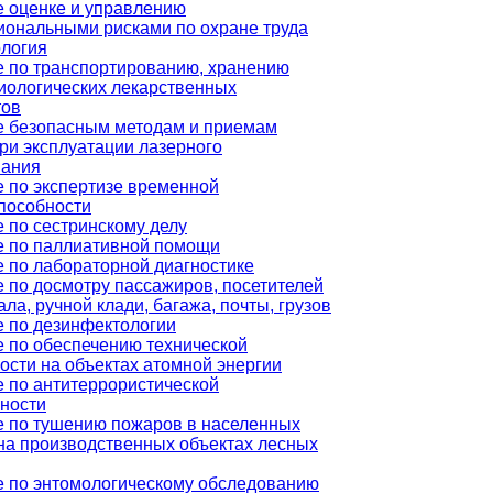
 оценке и управлению
ональными рисками по охране труда
логия
 по транспортированию, хранению
ологических лекарственных
тов
е безопасным методам и приемам
ри эксплуатации лазерного
вания
 по экспертизе временной
пособности
 по сестринскому делу
е по паллиативной помощи
 по лабораторной диагностике
 по досмотру пассажиров, посетителей
ала, ручной клади, багажа, почты, грузов
 по дезинфектологии
 по обеспечению технической
ости на объектах атомной энергии
 по антитеррористической
ности
 по тушению пожаров в населенных
 на производственных объектах лесных
 по энтомологическому обследованию