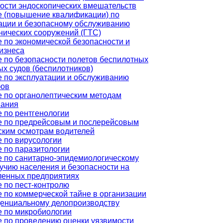
ости эндоскопических вмешательств
 (повышение квалификации) по
ации и безопасному обслуживанию
нических сооружений (ГТС)
 по экономической безопасности и
изнеса
 по безопасности полетов беспилотных
х судов (беспилотников)
 по эксплуатации и обслуживанию
фов
 по органолептическим методам
вания
 по рентгенологии
е по предрейсовым и послерейсовым
ским осмотрам водителей
 по вирусологии
 по паразитологии
 по санитарно-эпидемиологическому
учию населения и безопасности на
енных предприятиях
 по пест-контролю
 по коммерческой тайне в организации
енциальному делопроизводству
 по микробиологии
 по проведению оценки уязвимости