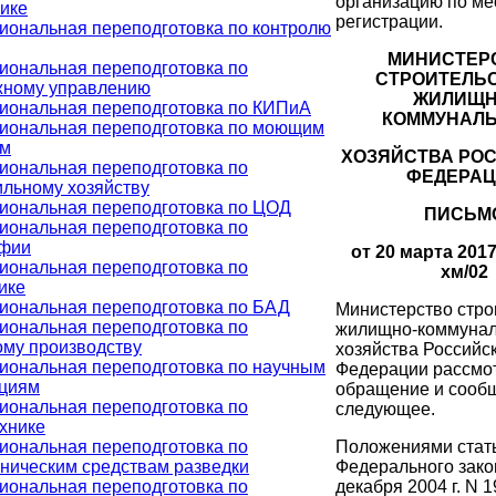
организацию по ме
ике
регистрации.
ональная переподготовка по контролю
МИНИСТЕР
ональная переподготовка по
СТРОИТЕЛЬС
жному управлению
ЖИЛИЩН
иональная переподготовка по КИПиА
КОММУНАЛ
иональная переподготовка по моющим
ам
ХОЗЯЙСТВА РО
ональная переподготовка по
ФЕДЕРА
льному хозяйству
иональная переподготовка по ЦОД
ПИСЬМ
ональная переподготовка по
афии
от 20 марта 2017 
ональная переподготовка по
хм/02
ике
иональная переподготовка по БАД
Министерство стро
ональная переподготовка по
жилищно-коммунал
му производству
хозяйства Российс
иональная переподготовка по научным
Федерации рассмо
ациям
обращение и сооб
ональная переподготовка по
следующее.
хнике
Положениями стать
ональная переподготовка по
Федерального зако
ническим средствам разведки
декабря 2004 г. N 
ональная переподготовка по