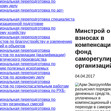
ональная переподготовка по
ному делу
ональная переподготовка по арт-
ональная переподготовка специалиста
изационной подготовке
ональная переподготовка по
Минстрой о
ему хозяйству
взносах в
иональная переподготовка
стов по благоустройству и озеленению
компенсац
ий и объектов
иональная переподготовка
фонд
стов по валидации (квалификации)
саморегул
тического производства
ональная переподготовка по
организаци
нию полезных ископаемых
иональная переподготовка
04.04.2017
стов по архивному делу
иональная переподготовка
Ми
стов по горноспасательным работам
разъяснил порядок
ональная переподготовка по РХБ-
денежных средств,
уплаченных в
ональная переподготовка по
компенсационный 
ству резиновых смесей
переходе в самор
ональная переподготовка по