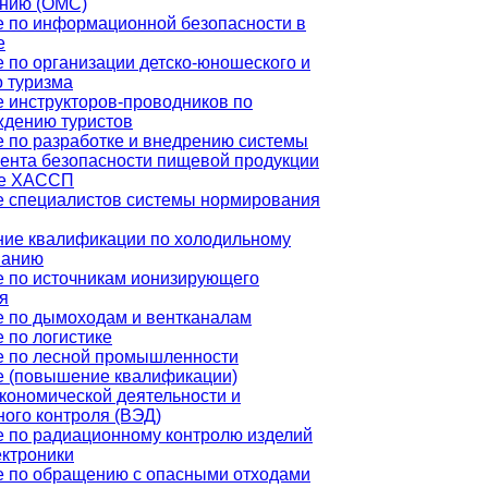
анию (ОМС)
 по информационной безопасности в
е
 по организации детско-юношеского и
о туризма
 инструкторов-проводников по
ждению туристов
 по разработке и внедрению системы
нта безопасности пищевой продукции
ве ХАССП
е специалистов системы нормирования
ие квалификации по холодильному
ванию
 по источникам ионизирующего
я
 по дымоходам и вентканалам
 по логистике
е по лесной промышленности
е (повышение квалификации)
ономической деятельности и
ого контроля (ВЭД)
 по радиационному контролю изделий
ктроники
е по обращению с опасными отходами