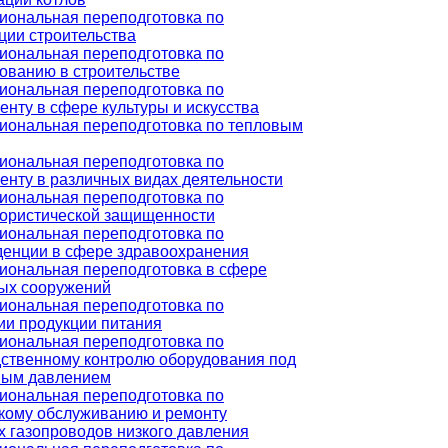
ональная переподготовка по
ции строительства
ональная переподготовка по
ованию в строительстве
ональная переподготовка по
нту в сфере культуры и искусства
иональная переподготовка по тепловым
ональная переподготовка по
нту в различных видах деятельности
ональная переподготовка по
ористической защищенности
ональная переподготовка по
енции в сфере здравоохранения
ональная переподготовка в сфере
ых сооружений
ональная переподготовка по
ии продукции питания
ональная переподготовка по
ственному контролю оборудования под
ным давлением
ональная переподготовка по
кому обслуживанию и ремонту
 газопроводов низкого давления