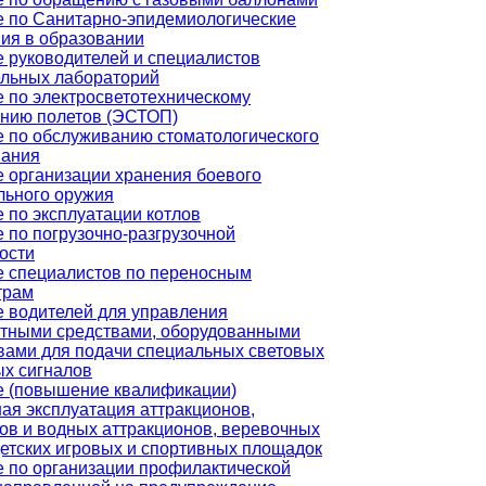
 по Санитарно-эпидемиологические
ия в образовании
 руководителей и специалистов
ельных лабораторий
 по электросветотехническому
ению полетов (ЭСТОП)
 по обслуживанию стоматологического
вания
 организации хранения боевого
льного оружия
 по эксплуатации котлов
 по погрузочно-разгрузочной
ости
 специалистов по переносным
трам
 водителей для управления
ртными средствами, оборудованными
вами для подачи специальных световых
ых сигналов
е (повышение квалификации)
ая эксплуатация аттракционов,
ов и водных аттракционов, веревочных
детских игровых и спортивных площадок
 по организации профилактической