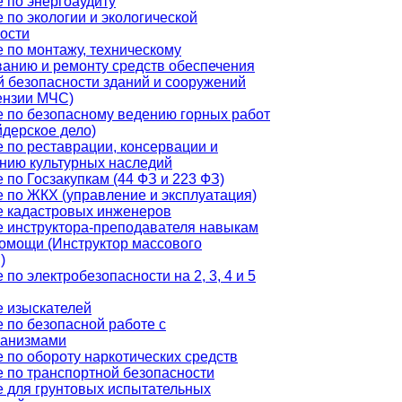
 по энергоаудиту
 по экологии и экологической
ости
 по монтажу, техническому
анию и ремонту средств обеспечения
 безопасности зданий и сооружений
ензии МЧС)
 по безопасному ведению горных работ
дерское дело)
 по реставрации, консервации и
нию культурных наследий
 по Госзакупкам (44 ФЗ и 223 ФЗ)
 по ЖКХ (управление и эксплуатация)
е кадастровых инженеров
 инструктора-преподавателя навыкам
омощи (Инструктор массового
)
 по электробезопасности на 2, 3, 4 и 5
 изыскателей
 по безопасной работе с
ганизмами
 по обороту наркотических средств
 по транспортной безопасности
 для грунтовых испытательных