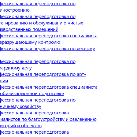
ессиональная переподготовка по
иностроению
ессиональная переподготовка по
ектированию и обслуживанию чистых
изводственных помещений
ессиональная переподготовка специалиста
неразрушающему контролю
ессиональная переподготовка по лесному
ессиональная переподготовка по
бардному делу
ессиональная переподготовка по арт-
апии
ессиональная переподготовка специалиста
обилизационной подготовке
ессиональная переподготовка по
ничьему хозяйству
ессиональная переподготовка
иалистов по благоустройству и озеленению
иторий и объектов
ессиональная переподготовка