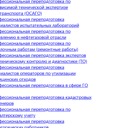
ессиональная переподготовка по
висимой технической экспертизе
транспорта (ОСАГО)
ессиональная переподготовка
иалистов испытательных лабораторий
ессиональная переподготовка по
влению в нефтегазовой отрасли
ессиональная переподготовка по
лочным работам (ремонтные работы)
ессиональная переподготовка экспертов
ехническому контролю и диагностике (ТО)
ессиональная переподготовка
иалистов операторов по утилизации
цинских отходов
ессиональная переподготовка в сфере ГО
ессиональная переподготовка кадастровых
енеров
ессиональная переподготовка по
алтерскому учету
ессиональная переподготовка
гогических работников