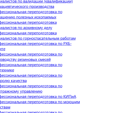
иалистов по валидации (квалификации)
ацевтического производства
ессиональная переподготовка по
гащению полезных ископаемых
ессиональная переподготовка
иалистов по архивному делу
ессиональная переподготовка
иалистов по горноспасательным работам
ессиональная переподготовка по РХБ-
ите
ессиональная переподготовка по
зводству резиновых смесей
ессиональная переподготовка по
технике
ессиональная переподготовка по
ролю качества
ессиональная переподготовка по
итражному управлению
ессиональная переподготовка по КИПиА
фессиональная переподготовка по моющим
ствам
ессиональная переподготовка по