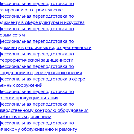
ессиональная переподготовка по
ктированию в строительстве
ессиональная переподготовка по
джменту в сфере культуры и искусства
ессиональная переподготовка по
овым сетям
ессиональная переподготовка по
джменту в различных видах деятельности
ессиональная переподготовка по
итеррористической защищенности
ессиональная переподготовка по
пруденции в сфере здравоохранения
ессиональная переподготовка в сфере
ъемных сооружений
ессиональная переподготовка по
ологии продукции питания
ессиональная переподготовка по
изводственному контролю оборудования
 избыточным давлением
ессиональная переподготовка по
ическому обслуживанию и ремонту