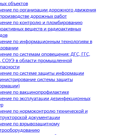
ных объектов
чение по организации дорожного движения
производстве дорожных работ
чение по контролю и пломбированию
оактивных веществ и радиоактивных
дов
чение по информационным технологиям в
азовании
ение по системам оповещения: ДГС, ГГС,
, СОУЭ в области промышленной
пасности
чение по системе защиты информации
инистрирование системы защиты
ормации)
чение по вакцинопрофилактике
ение по эксплуатации дезинфекционных
ер
ение по нормоконтролю технической и
трукторской документации
чение по взрывозащитному
ктрооборудованию