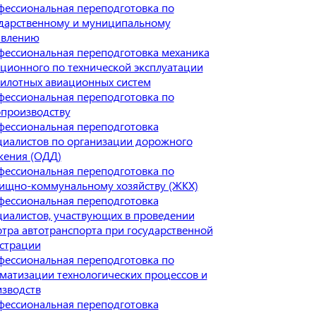
ессиональная переподготовка по
дарственному и муниципальному
авлению
ессиональная переподготовка механика
ционного по технической эксплуатации
илотных авиационных систем
ессиональная переподготовка по
производству
ессиональная переподготовка
иалистов по организации дорожного
жения (ОДД)
ессиональная переподготовка по
ищно-коммунальному хозяйству (ЖКХ)
ессиональная переподготовка
иалистов, участвующих в проведении
тра автотранспорта при государственной
страции
ессиональная переподготовка по
матизации технологических процессов и
зводств
ессиональная переподготовка