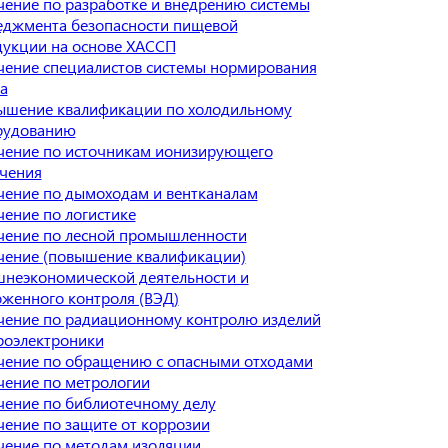
ение по разработке и внедрению системы
еджмента безопасности пищевой
укции на основе ХАССП
ение специалистов системы нормирования
а
ышение квалификации по холодильному
рудованию
чение по источникам ионизирующего
чения
ение по дымоходам и вентканалам
ение по логистике
чение по лесной промышленности
чение (повышение квалификации)
неэкономической деятельности и
женного контроля (ВЭД)
чение по радиационному контролю изделий
роэлектроники
чение по обращению с опасными отходами
ение по метрологии
ение по библиотечному делу
ение по защите от коррозии
ение по методам изоляции