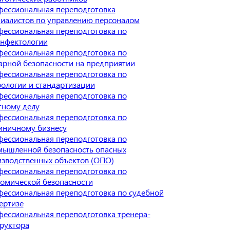
ессиональная переподготовка
иалистов по управлению персоналом
ессиональная переподготовка по
инфектологии
ессиональная переподготовка по
рной безопасности на предприятии
ессиональная переподготовка по
ологии и стандартизации
ессиональная переподготовка по
тному делу
ессиональная переподготовка по
иничному бизнесу
ессиональная переподготовка по
мышленной безопасность опасных
зводственных объектов (ОПО)
ессиональная переподготовка по
омической безопасности
ессиональная переподготовка по судебной
ертизе
ессиональная переподготовка тренера-
руктора