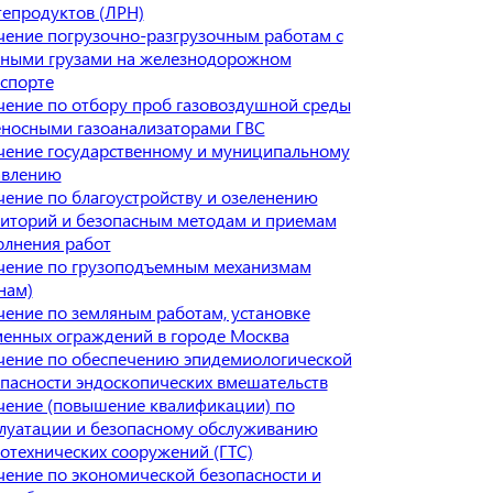
епродуктов (ЛРН)
ение погрузочно-разгрузочным работам с
сными грузами на железнодорожном
спорте
ение по отбору проб газовоздушной среды
носными газоанализаторами ГВС
ение государственному и муниципальному
авлению
ение по благоустройству и озеленению
иторий и безопасным методам и приемам
лнения работ
чение по грузоподъемным механизмам
нам)
ение по земляным работам, установке
енных ограждений в городе Москва
чение по обеспечению эпидемиологической
пасности эндоскопических вмешательств
ение (повышение квалификации) по
луатации и безопасному обслуживанию
отехнических сооружений (ГТС)
ение по экономической безопасности и