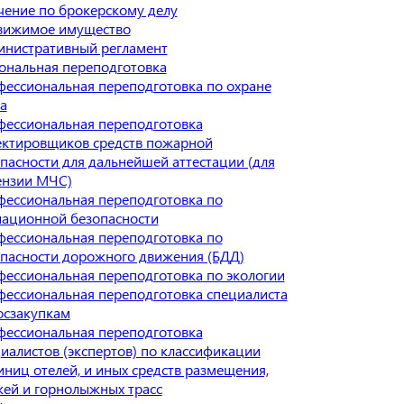
ение по брокерскому делу
вижимое имущество
инистративный регламент
ональная переподготовка
ессиональная переподготовка по охране
а
ессиональная переподготовка
ектировщиков средств пожарной
пасности для дальнейшей аттестации (для
ензии МЧС)
ессиональная переподготовка по
ационной безопасности
ессиональная переподготовка по
пасности дорожного движения (БДД)
ессиональная переподготовка по экологии
ессиональная переподготовка специалиста
осзакупкам
ессиональная переподготовка
иалистов (экспертов) по классификации
иниц отелей, и иных средств размещения,
ей и горнолыжных трасс