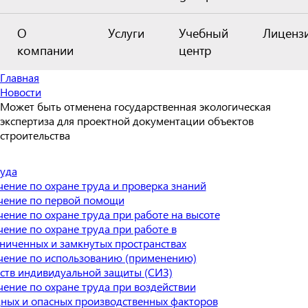
О
Услуги
Учебный
Лиценз
компании
центр
Главная
Новости
Может быть отменена государственная экологическая
экспертиза для проектной документации объектов
строительства
уда
ение по охране труда и проверка знаний
чение по первой помощи
ение по охране труда при работе на высоте
ение по охране труда при работе в
ниченных и замкнутых пространствах
чение по использованию (применению)
ств индивидуальной защиты (СИЗ)
ение по охране труда при воздействии
ных и опасных производственных факторов