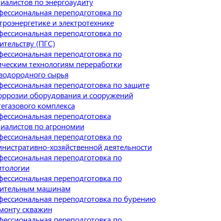
иалистов по энергоаудиту
ессиональная переподготовка по
троэнергетике и электротехнике
ессиональная переподготовка по
ительству (ПГС)
ессиональная переподготовка по
ческим технологиям переработки
водородного сырья
ессиональная переподготовка по защите
оррозии оборудования и сооружений
егазового комплекса
ессиональная переподготовка
иалистов по агрономии
ессиональная переподготовка по
нистративно-хозяйственной деятельности
ессиональная переподготовка по
итологии
ессиональная переподготовка по
оительным машинам
ессиональная переподготовка по бурению
монту скважин
ессиональная переподготовка по