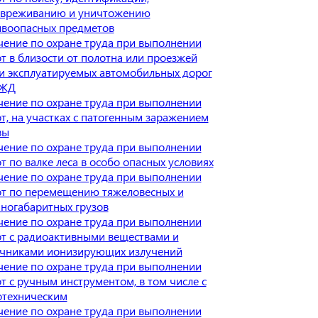
звреживанию и уничтожению
ывоопасных предметов
ение по охране труда при выполнении
т в близости от полотна или проезжей
и эксплуатируемых автомобильных дорог
 ЖД
ение по охране труда при выполнении
т, на участках с патогенным заражением
вы
ение по охране труда при выполнении
т по валке леса в особо опасных условиях
ение по охране труда при выполнении
т по перемещению тяжеловесных и
ногабаритных грузов
ение по охране труда при выполнении
т с радиоактивными веществами и
очниками ионизирующих излучений
ение по охране труда при выполнении
т с ручным инструментом, в том числе с
отехническим
ение по охране труда при выполнении