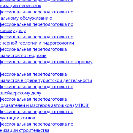
низации перевозок
ессиональная переподготовка по
иальному обслуживанию
ессиональная переподготовка по
ховому делу
ессиональная переподготовка по
нерной геологии и гидрогеологии
ессиональная переподготовка
иалистов по геодезии
ессиональная переподготовка по горному
ессиональная переподготовка
иалистов в сфере туристской деятельности
ессиональная переподготовка по
кшейдерскому делу
ессиональная переподготовка
одавателей и мастеров автошкол (МПОВ)
ессиональная переподготовка по
луатации котлов
ессиональная переподготовка по
низации строительства