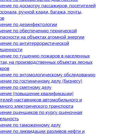
ение по досмотру пассажиров, посетителей
рсонала, ручной клади, багажа, почты,
ов
ение по дезинфектологии
ение по обеспечению технической
пасности на объектах атомной энергии
ение по антитеррористической
ищенности
ение по тушению пожаров в населенных
тах, на производственных объектах лесных
аров
чение по энтомологическому обследованию
ение по гостиничному делу (бизнесу)
ение по сметному делу
чение (повышение квалификации)
телей-наставников автомобильного и
много электрического транспорта
ение оценщиков по курсу оценочная
ельность
чение по таможенному делу
ение по ликвидации разливов нефти и