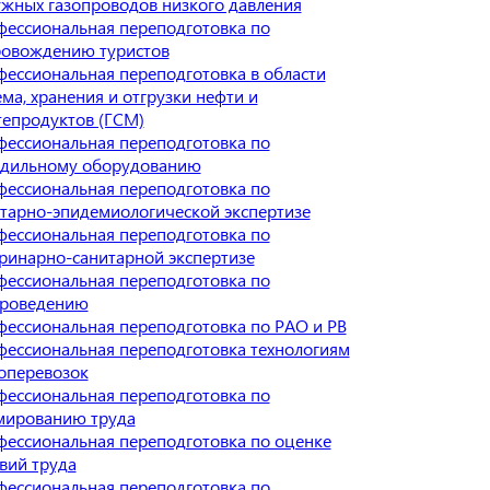
жных газопроводов низкого давления
ессиональная переподготовка по
ровождению туристов
ессиональная переподготовка в области
ма, хранения и отгрузки нефти и
епродуктов (ГСМ)
ессиональная переподготовка по
одильному оборудованию
ессиональная переподготовка по
тарно-эпидемиологической экспертизе
ессиональная переподготовка по
ринарно-санитарной экспертизе
ессиональная переподготовка по
ароведению
ессиональная переподготовка по РАО и РВ
ессиональная переподготовка технологиям
оперевозок
ессиональная переподготовка по
мированию труда
ессиональная переподготовка по оценке
вий труда
ессиональная переподготовка по