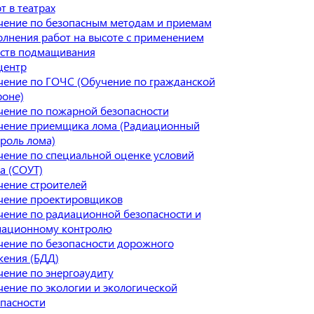
т в театрах
ение по безопасным методам и приемам
лнения работ на высоте с применением
дств подмащивания
центр
ение по ГОЧС (Обучение по гражданской
оне)
ение по пожарной безопасности
чение приемщика лома (Радиационный
роль лома)
ение по специальной оценке условий
а (СОУТ)
ение строителей
чение проектировщиков
ение по радиационной безопасности и
иационному контролю
ение по безопасности дорожного
ения (БДД)
ение по энергоаудиту
ение по экологии и экологической
пасности