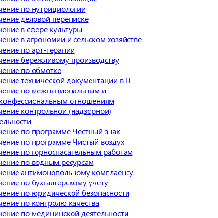
ение по нутрициологии
ение деловой переписке
ение в сфере культуры
ение в агрономии и сельском хозяйстве
ение по арт-терапии
чение бережливому производству
ение по обмотке
ение технической документации в IT
чение по межнациональным и
конфессиональным отношениям
ение контрольной (надзорной)
ельности
ение по программе Честный знак
ение по программе Чистый воздух
ение по горноспасательным работам
ение по водным ресурсам
чение антимонопольному комплаенсу
ение по бухгалтерскому учету
ение по юридической безопасности
ение по контролю качества
ение по медицинской деятельности