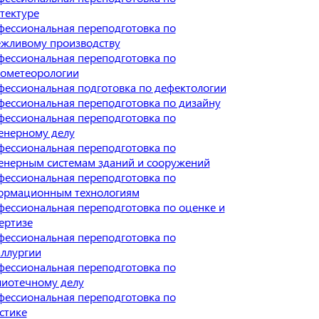
тектуре
ессиональная переподготовка по
ежливому производству
ессиональная переподготовка по
рометеорологии
ессиональная подготовка по дефектологии
ессиональная переподготовка по дизайну
ессиональная переподготовка по
енерному делу
ессиональная переподготовка по
енерным системам зданий и сооружений
ессиональная переподготовка по
ормационным технологиям
ессиональная переподготовка по оценке и
ертизе
ессиональная переподготовка по
ллургии
ессиональная переподготовка по
лиотечному делу
ессиональная переподготовка по
стике