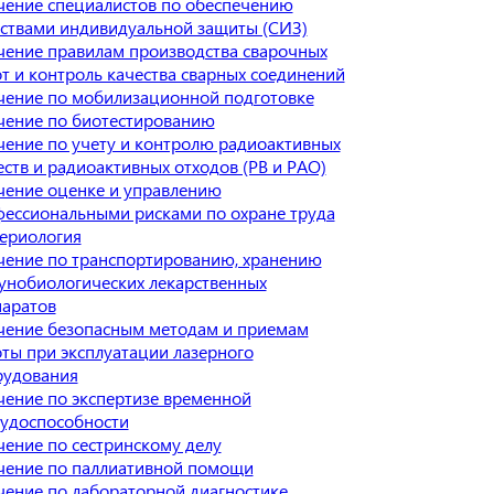
ение специалистов по обеспечению
ствами индивидуальной защиты (СИЗ)
ение правилам производства сварочных
т и контроль качества сварных соединений
ение по мобилизационной подготовке
чение по биотестированию
ение по учету и контролю радиоактивных
ств и радиоактивных отходов (РВ и РАО)
ение оценке и управлению
ессиональными рисками по охране труда
ериология
ение по транспортированию, хранению
нобиологических лекарственных
паратов
чение безопасным методам и приемам
ты при эксплуатации лазерного
рудования
ение по экспертизе временной
удоспособности
ение по сестринскому делу
чение по паллиативной помощи
ение по лабораторной диагностике