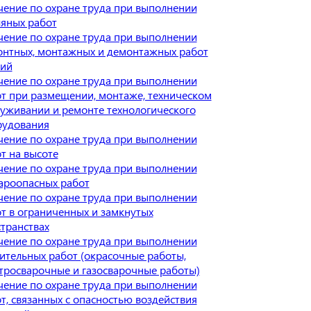
ение по охране труда при выполнении
яных работ
ение по охране труда при выполнении
нтных, монтажных и демонтажных работ
ний
ение по охране труда при выполнении
т при размещении, монтаже, техническом
уживании и ремонте технологического
рудования
ение по охране труда при выполнении
т на высоте
ение по охране труда при выполнении
ароопасных работ
ение по охране труда при выполнении
т в ограниченных и замкнутых
транствах
ение по охране труда при выполнении
ительных работ (окрасочные работы,
тросварочные и газосварочные работы)
ение по охране труда при выполнении
т, связанных с опасностью воздействия