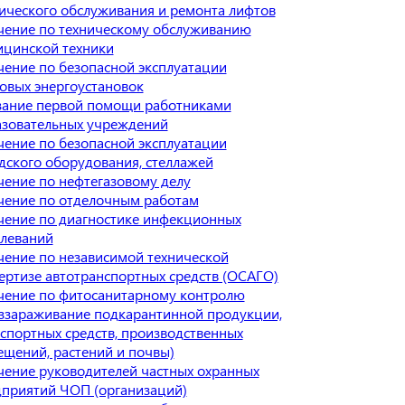
ического обслуживания и ремонта лифтов
чение по техническому обслуживанию
цинской техники
ение по безопасной эксплуатации
овых энергоустановок
зание первой помощи работниками
азовательных учреждений
ение по безопасной эксплуатации
дского оборудования, стеллажей
ение по нефтегазовому делу
чение по отделочным работам
ение по диагностике инфекционных
леваний
ение по независимой технической
ертизе автотранспортных средств (ОСАГО)
чение по фитосанитарному контролю
ззараживание подкарантинной продукции,
спортных средств, производственных
щений, растений и почвы)
ение руководителей частных охранных
приятий ЧОП (организаций)