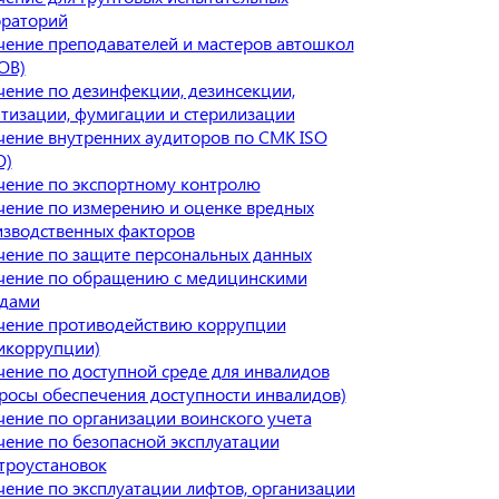
ораторий
ение преподавателей и мастеров автошкол
ОВ)
ение по дезинфекции, дезинсекции,
тизации, фумигации и стерилизации
ение внутренних аудиторов по СМК ISO
О)
ение по экспортному контролю
ение по измерению и оценке вредных
зводственных факторов
ение по защите персональных данных
чение по обращению с медицинскими
одами
чение противодействию коррупции
икоррупции)
ение по доступной среде для инвалидов
росы обеспечения доступности инвалидов)
ение по организации воинского учета
ение по безопасной эксплуатации
троустановок
ение по эксплуатации лифтов, организации