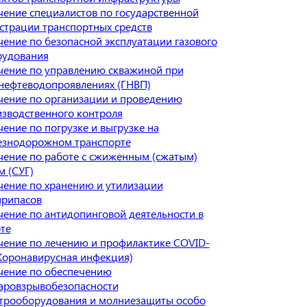
ение специалистов по государственной
страции транспортных средств
ение по безопасной эксплуатации газового
рудования
ение по управлению скважиной при
нефтеводопроявлениях (ГНВП)
ение по организации и проведению
зводственного контроля
ение по погрузке и выгрузке на
езнодорожном транспорте
ение по работе с сжиженным (сжатым)
м (СУГ)
ение по хранению и утилизации
припасов
ение по антидопинговой деятельности в
те
ение по лечению и профилактике COVID-
Коронавирусная инфекция)
чение по обеспечению
аровзрывобезопасности
трооборудования и молниезащиты особо