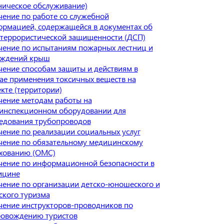
ническое обслуживание)
ение по работе со служебной
рмацией, содержащейся в документах об
террористической защищенности (ДСП)
ение по испытаниям пожарных лестниц и
аждений крыш
ение способам защиты и действиям в
ае применения токсичных веществ на
кте (территории)
ение методам работы на
еинспекционном оборудовании для
едования трубопроводов
ение по реализации социальных услуг
чение по обязательному медицинскому
ахованию (ОМС)
ение по информационной безопасности в
ицине
ение по организации детско-юношеского и
ского туризма
ение инструкторов-проводников по
ровождению туристов