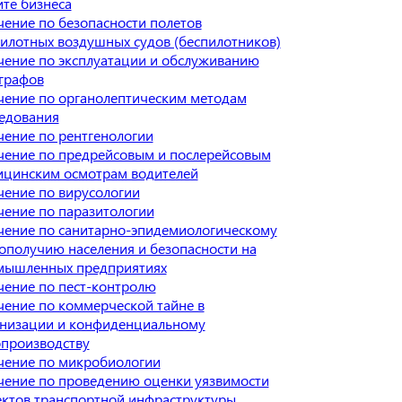
те бизнеса
ение по безопасности полетов
илотных воздушных судов (беспилотников)
ение по эксплуатации и обслуживанию
графов
ение по органолептическим методам
едования
ение по рентгенологии
ение по предрейсовым и послерейсовым
ицинским осмотрам водителей
ение по вирусологии
ение по паразитологии
ение по санитарно-эпидемиологическому
ополучию населения и безопасности на
мышленных предприятиях
ение по пест-контролю
ение по коммерческой тайне в
анизации и конфиденциальному
производству
чение по микробиологии
ение по проведению оценки уязвимости
ктов транспортной инфраструктуры