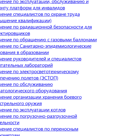
ение по эксплуатации, обслуживанию и
нту платформ для инвалидов
ение специалистов по охране труда
вышение квалификации)
ение по радиационной безопасности для
ектировщиков
чение по обращению с газовыми баллонами
ение по Санитарно-эпидемиологические
ования в образовании
ение руководителей и специалистов
тательных лабораторий
ение по электросветотехническому
печению полетов (ЭСТОП)
чение по обслуживанию
атологического оборудования
ение организации хранения боевого
стрельного оружия
ение по эксплуатации котлов
ение по погрузочно-разгрузочной
ельности
ение специалистов по переносным
рометрам