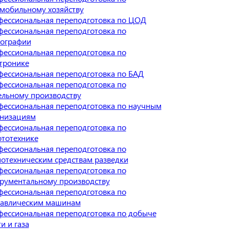
мобильному хозяйству
фессиональная переподготовка по ЦОД
ессиональная переподготовка по
рографии
ессиональная переподготовка по
тронике
ессиональная переподготовка по БАД
ессиональная переподготовка по
льному производству
ессиональная переподготовка по научным
анизациям
ессиональная переподготовка по
тотехнике
ессиональная переподготовка по
отехническим средствам разведки
ессиональная переподготовка по
рументальному производству
ессиональная переподготовка по
равлическим машинам
ессиональная переподготовка по добыче
и и газа