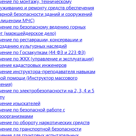
ение по монтажу, техническому
уживанию и ремонту средств обеспечения
рной безопасности зданий и сооружений
 лицензии МЧС)
ение по безопасному ведению горных
т (маркшейдерское дело)
ение по реставрации, консервации и
озданию культурных наследий
ение по Госзакупкам (44 ФЗ и 223 ФЗ)
ение по ЖКХ (управление и эксплуатация)
чение кадастровых инженеров
ение инструктора-преподавателя навыкам
ой помощи (Инструктор массового
ения)
ение по электробезопасности на 2, 3, 4 и 5
пу
ение изыскателей
ение по безопасной работе с
роорганизмами
ение по обороту наркотических средств
ение по транспортной безопасности
ение для грунтовых испытательных