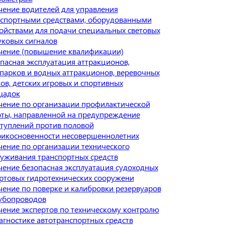
ение водителей для управления
спортными средствами, оборудованными
ойствами для подачи специальных световых
уковых сигналов
чение (повышение квалификации)
пасная эксплуатация аттракционов,
парков и водных аттракционов, веревочных
ов, детских игровых и спортивных
щадок
ение по организации профилактической
ты, направленной на предупреждение
туплений против половой
рикосновенности несовершеннолетних
ение по организации технического
уживания транспортных средств
ение безопасная эксплуатация судоходных
ртовых гидротехнических сооружени
ение по поверке и калибровки резервуаров
убопроводов
ение экспертов по техническому контролю
агностике автотранспортных средств