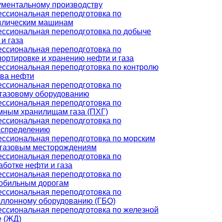
ументальному производству
ссиональная переподготовка по
влическим машинам
ссиональная переподготовка по добыче
и газа
ссиональная переподготовка по
портировке и хранению нефти и газа
ссиональная переподготовка по контролю
тва нефти
ссиональная переподготовка по
газовому оборудованию
ссиональная переподготовка по
мным хранилищам газа (ПХГ)
ссиональная переподготовка по
аспределению
ссиональная переподготовка по морским
газовым месторождениям
ссиональная переподготовка по
аботке нефти и газа
ссиональная переподготовка по
обильным дорогам
ссиональная переподготовка по
аллонному оборудованию (ГБО)
ссиональная переподготовка по железной
е (ЖД)