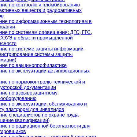
ние по контролю и пломбированию
активных веществ и радиоактивных
ов
ние по информационным технологиям в
овании
ние по системам оповещения: ДГС, ГГС,
СОУЭ в области промышленной
асности
ние по системе защиты информации
нистрирование системы защиты
мации)
ние по вакцинопрофилактике
ние по эксплуатации дезинфекционных
ние по нормоконтролю технической и
рукторской документации
ние по взрывозащитному
рооборудованию
ние по эксплуатации, обслуживанию и
ту платформ для инвалидов
ние специалистов по охране труда
шение квалификации)
ние по радиационной безопасности для
тировщиков
ние по обращению с газовыми баллонами