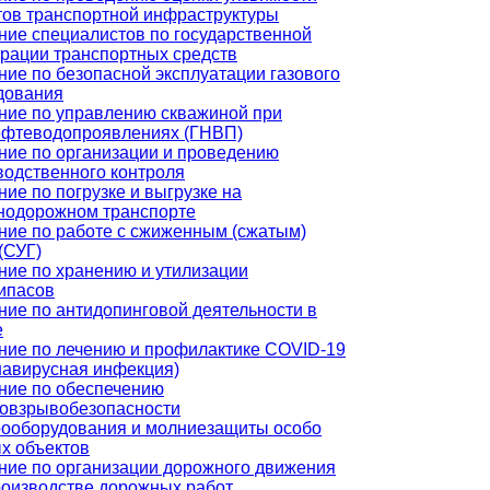
тов транспортной инфраструктуры
ние специалистов по государственной
трации транспортных средств
ние по безопасной эксплуатации газового
дования
ние по управлению скважиной при
ефтеводопроявлениях (ГНВП)
ние по организации и проведению
водственного контроля
ие по погрузке и выгрузке на
нодорожном транспорте
ние по работе с сжиженным (сжатым)
(СУГ)
ние по хранению и утилизации
ипасов
ние по антидопинговой деятельности в
е
ние по лечению и профилактике COVID-19
навирусная инфекция)
ние по обеспечению
овзрывобезопасности
рооборудования и молниезащиты особо
х объектов
ние по организации дорожного движения
роизводстве дорожных работ