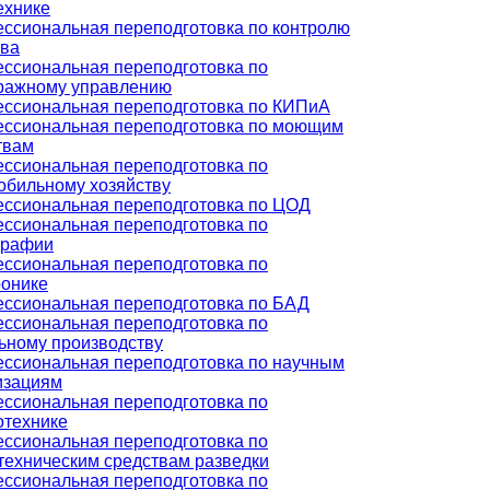
ехнике
ссиональная переподготовка по контролю
тва
ссиональная переподготовка по
ражному управлению
ссиональная переподготовка по КИПиА
ссиональная переподготовка по моющим
твам
ссиональная переподготовка по
обильному хозяйству
ссиональная переподготовка по ЦОД
ссиональная переподготовка по
графии
ссиональная переподготовка по
ронике
ссиональная переподготовка по БАД
ссиональная переподготовка по
ьному производству
ссиональная переподготовка по научным
изациям
ссиональная переподготовка по
отехнике
ссиональная переподготовка по
техническим средствам разведки
ссиональная переподготовка по