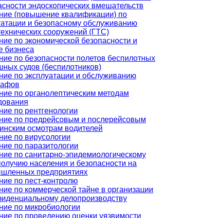
асности эндоскопических вмешательств
ние (повышение квалификации) по
уатации и безопасному обслуживанию
технических сооружений (ГТС)
ние по экономической безопасности и
е бизнеса
ние по безопасности полетов беспилотных
шных судов (беспилотников)
ние по эксплуатации и обслуживанию
рафов
ние по органолептическим методам
дования
ние по рентгенологии
ние по предрейсовым и послерейсовым
инским осмотрам водителей
ние по вирусологии
ние по паразитологии
ние по санитарно-эпидемиологическому
получию населения и безопасности на
шленных предприятиях
ние по пест-контролю
ние по коммерческой тайне в организации
фиденциальному делопроизводству
ние по микробиологии
ние по проведению оценки уязвимости