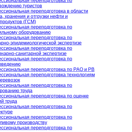
ссиональная переподготовка по
вождению туристов
ссиональная переподготовка в области
, хранения и отгрузки нефти и
продуктов (ГСМ)
ссиональная переподготовка по
ильному оборудованию
ссиональная переподготовка по
арно-эпидемиологической экспертизе
ссиональная переподготовка по
инарно-санитарной экспертизе
ссиональная переподготовка по
оведению
ссиональная переподготовка по РАО и РВ
ссиональная переподготовка технологиям
перевозок
ссиональная переподготовка по
рованию труда
ссиональная переподготовка по оценке
ий труда
ссиональная переподготовка по
ектуре
ссиональная переподготовка по
ливому производству
ссиональная переподготовка по