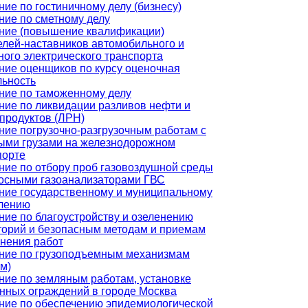
ие по гостиничному делу (бизнесу)
ние по сметному делу
ние (повышение квалификации)
елей-наставников автомобильного и
ного электрического транспорта
ние оценщиков по курсу оценочная
льность
ние по таможенному делу
ние по ликвидации разливов нефти и
продуктов (ЛРН)
ние погрузочно-разгрузочным работам с
ыми грузами на железнодорожном
порте
ние по отбору проб газовоздушной среды
осными газоанализаторами ГВС
ние государственному и муниципальному
лению
ние по благоустройству и озеленению
торий и безопасным методам и приемам
нения работ
ние по грузоподъемным механизмам
м)
ние по земляным работам, установке
нных ограждений в городе Москва
ние по обеспечению эпидемиологической