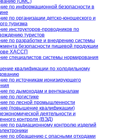
ованию (ОМС)
ние по информационной безопасности в
ине
ние по организации детско-юношеского и
ого туризма
ние инструкторов-проводников по
вождению туристов
ние по разработке и внедрению системы
жмента безопасности пищевой продукции
нове ХАССП
ние специалистов системы нормирования
ение квалификации по холодильному
дованию
ние по источникам ионизирующего
ения
ние по дымоходам и вентканалам
ние по логистике
ние по лесной промышленности
ние (повышение квалификации)
еэкономической деятельности и
енного контроля (ВЭД)
ние по радиационному контролю изделий
электроники
ние по обращению с опасными отходами