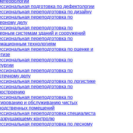
метеорологии
ссиональная подготовка по дефектологии
ссиональная переподготовка по дизайну
ссиональная переподготовка по
ерному делу
ссиональная переподготовка по
ерным системам зданий и сооружений
ссиональная переподготовка по
мационным технологиям
ссиональная переподготовка по оценке и
ртизе
ссиональная переподготовка по
лургии
ссиональная переподготовка по
отечному делу
ссиональная переподготовка по логистике
ссиональная переподготовка по
остроению
ссиональная переподготовка по
тированию и обслуживанию чистых
водственных помещений
ссиональная переподготовка специалиста
разрушающему контролю
ссиональная переподготовка по лесному