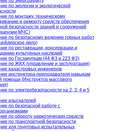
ние по энергоаудиту
ние по экологии и экологической
асности
ние по монтажу, техническому
живанию и ремонту средств обеспечения
ной безопасности зданий и сооружений
лицензии МЧС)
ние по безопасному ведению горных работ
шейдерское дело)
ние по реставрации, консервации и
зданию культурных наследий
ие по Госзакупкам (44 ФЗ и 223 ФЗ)
ние по ЖКХ (управление и эксплуатация)
ние кадастровых инженеров
ние инструктора-преподавателя навыкам
й помощи (Инструктор массового
ния)
ие по электробезопасности на 2, 3, 4 и 5
у
ние изыскателей
ние по безопасной работе с
организмами
ние по обороту наркотических средств
ние по транспортной безопасности
ние для грунтовых испытательных