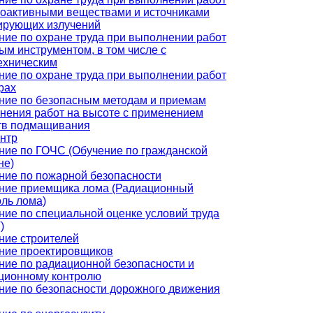
иоактивными веществами и источниками
ирующих излучений
ние по охране труда при выполнении работ
ым инструментом, в том числе с
ехническим
ние по охране труда при выполнении работ
рах
ние по безопасным методам и приемам
нения работ на высоте с применением
тв подмащивания
нтр
ние по ГОЧС (Обучение по гражданской
не)
ние по пожарной безопасности
ние приемщика лома (Радиационный
оль лома)
ние по специальной оценке условий труда
)
ние строителей
ние проектировщиков
ние по радиационной безопасности и
ционному контролю
ние по безопасности дорожного движения