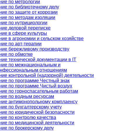
ние по метрологии
ние по библиотечному делу
ние по защите от коррозии
ние по методам изоляции
ние по нутрициологии
ние деловой переписке
ние в сфере культуры
ние в агрономии и сельском хозяйстве
ние по арт-терапии
ние бережливому производству
ние по обмотке
ние технической документации в IT
ние по межнациональным и
нфессиональным отношениям
ние контрольной (надзорной) деятельности
ние по программе Честный знак
ние по программе Чистый воздух
ние по горноспасательным работам
ние по водным ресурсам
ние антимонопольному комплаенсу
ние по бухгалтерскому учету
ние по юридической безопасности
ние по контролю качества
ние по медицинской деятельности
ние по брокерскому делу