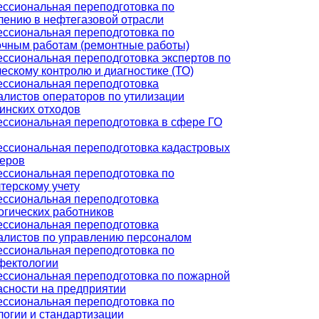
ссиональная переподготовка по
лению в нефтегазовой отрасли
ссиональная переподготовка по
очным работам (ремонтные работы)
ссиональная переподготовка экспертов по
ескому контролю и диагностике (ТО)
ссиональная переподготовка
алистов операторов по утилизации
инских отходов
ссиональная переподготовка в сфере ГО
ссиональная переподготовка кадастровых
еров
ссиональная переподготовка по
терскому учету
ссиональная переподготовка
огических работников
ссиональная переподготовка
алистов по управлению персоналом
ссиональная переподготовка по
фектологии
ссиональная переподготовка по пожарной
асности на предприятии
ссиональная переподготовка по
логии и стандартизации