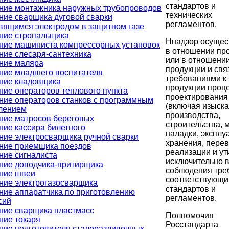
стандартов и
ние монтажника наружных трубопроводов
технических
ние сварщика дуговой сварки
регламентов.
вящимся электродом в защитном газе
ние стропальщика
Ннадзор осущес
ние машиниста компрессорных установок
в отношении пр
ние слесаря-сантехника
или в отношени
ние маляра
продукции и свя
ние младшего воспитателя
требованиями к
ние кладовщика
продукции проц
ние операторов теплового пункта
проектирования
ние операторов станков с программным
(включая изыска
лением
производства,
ние матросов береговых
строительства, 
ние кассира билетного
наладки, эксплу
ние электросварщика ручной сварки
хранения, перев
ние приемщика поездов
реализации и ут
ние сигналиста
исключительно в
ние доводчика-притирщика
соблюдения тре
ние швеи
соответствующи
ние электрогазосварщика
стандартов и
ние аппаратчика по приготовлению
регламентов.
сий
ние сварщика пластмасс
Полномочия
ние токаря
Росстандарта
ние подготовителя сталеразливочных