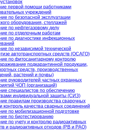
оустановок
ние первой помощи работниками
овательных учреждений
ние по безопасной эксплуатации
ского оборудования, стеллажей
ние по нефтегазовому делу
ние по отделочным работам
ние по диагностике инфекционных
еваний
ние по независимой технической
ртизе автотранспортных средств (ОСАГО)
ние по фитосанитарному контролю
зараживание подкарантинной продукции,
портных средств, производственных
ений, растений и почвы)
ние руководителей частных охранных
риятий ЧОП (организаций)
ние специалистов по обеспечению
твами индивидуальной защиты (СИЗ)
ние правилам производства сварочных
 и контроль качества сварных соединений
ние по мобилизационной подготовке
ние по биотестированию
ние по учету и контролю радиоактивных
тв и радиоактивных отходов (РВ и РАО)