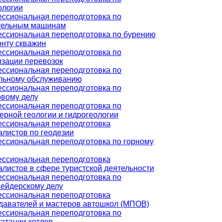
ологии
ссиональная переподготовка по
тельным машинам
ссиональная переподготовка по бурению
онту скважин
ссиональная переподготовка по
изации перевозок
ссиональная переподготовка по
льному обслуживанию
ссиональная переподготовка по
овому делу
ссиональная переподготовка по
ерной геологии и гидрогеологии
ссиональная переподготовка
алистов по геодезии
ссиональная переподготовка по горному
ссиональная переподготовка
алистов в сфере туристской деятельности
ссиональная переподготовка по
ейдерскому делу
ссиональная переподготовка
давателей и мастеров автошкол (МПОВ)
ссиональная переподготовка по
уатации котлов