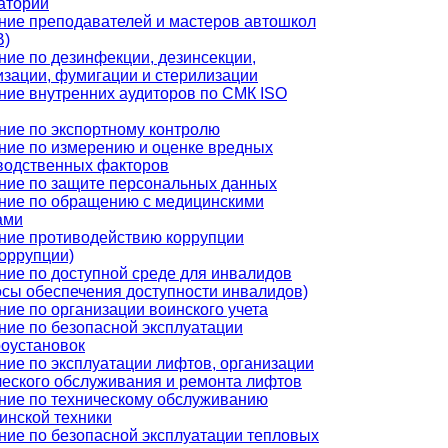
аторий
ние преподавателей и мастеров автошкол
В)
ние по дезинфекции, дезинсекции,
изации, фумигации и стерилизации
ние внутренних аудиторов по СМК ISO
ние по экспортному контролю
ние по измерению и оценке вредных
водственных факторов
ние по защите персональных данных
ние по обращению с медицинскими
ами
ние противодействию коррупции
коррупции)
ние по доступной среде для инвалидов
осы обеспечения доступности инвалидов)
ние по организации воинского учета
ние по безопасной эксплуатации
роустановок
ние по эксплуатации лифтов, организации
ческого обслуживания и ремонта лифтов
ние по техническому обслуживанию
инской техники
ние по безопасной эксплуатации тепловых