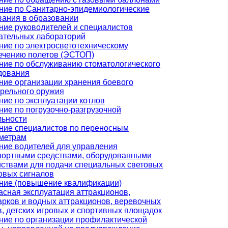
ние по Санитарно-эпидемиологические
вания в образовании
ние руководителей и специалистов
ательных лабораторий
ние по электросветотехническому
ечению полетов (ЭСТОП)
ние по обслуживанию стоматологического
дования
ние организации хранения боевого
трельного оружия
ние по эксплуатации котлов
ние по погрузочно-разгрузочной
льности
ние специалистов по переносным
метрам
ние водителей для управления
портными средствами, оборудованными
йствами для подачи специальных световых
ковых сигналов
ние (повышение квалификации)
асная эксплуатация аттракционов,
арков и водных аттракционов, веревочных
в, детских игровых и спортивных площадок
ние по организации профилактической