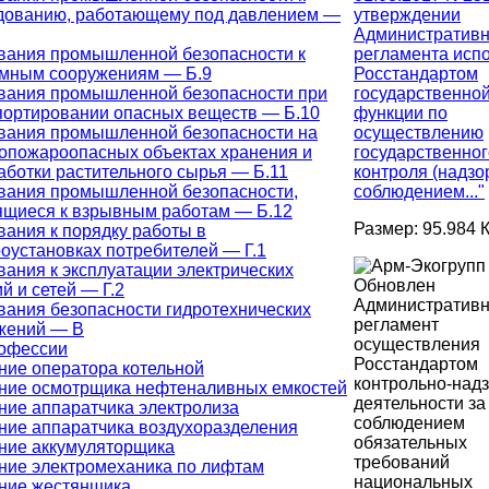
утверждении
дованию, работающему под давлением —
Административн
регламента исп
вания промышленной безопасности к
Росстандартом
мным сооружениям — Б.9
государственно
вания промышленной безопасности при
функции по
портировании опасных веществ — Б.10
осуществлению
вания промышленной безопасности на
государственног
опожароопасных объектах хранения и
контроля (надзо
аботки растительного сырья — Б.11
соблюдением..."
вания промышленной безопасности,
ящиеся к взрывным работам — Б.12
Размер: 95.984 
вания к порядку работы в
роустановках потребителей — Г.1
вания к эксплуатации электрических
Обновлен
й и сетей — Г.2
Административ
вания безопасности гидротехнических
регламент
жений — В
осуществления
рофессии
Росстандартом
ние оператора котельной
контрольно-над
ние осмотрщика нефтеналивных емкостей
деятельности за
ние аппаратчика электролиза
соблюдением
ние аппаратчика воздухоразделения
обязательных
ние аккумуляторщика
требований
ние электромеханика по лифтам
национальных
ние жестянщика