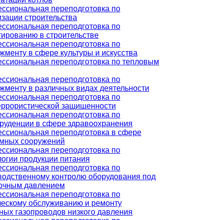
ссиональная переподготовка по
изации строительства
ссиональная переподготовка по
тированию в строительстве
ссиональная переподготовка по
жменту в сфере культуры и искусства
ссиональная переподготовка по тепловым
ссиональная переподготовка по
жменту в различных видах деятельности
ссиональная переподготовка по
еррористической защищенности
ссиональная переподготовка по
руденции в сфере здравоохранения
ссиональная переподготовка в сфере
мных сооружений
ссиональная переподготовка по
логии продукции питания
ссиональная переподготовка по
водственному контролю оборудования под
очным давлением
ссиональная переподготовка по
ческому обслуживанию и ремонту
ных газопроводов низкого давления