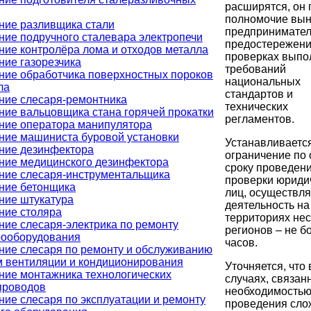
расширятся, он 
полномочие вын
ние разливщика стали
предпринимате
ние подручного сталевара электропечи
предостережени
ние контролёра лома и отходов металла
проверках выпо
ние газорезчика
требований
ние обработчика поверхностных пороков
национальных
ла
стандартов и
ние слесаря-ремонтника
технических
ние вальцовщика стана горячей прокатки
регламентов.
ние оператора манипулятора
ние машиниста буровой установки
Устанавливаетс
ние дезинфектора
ограничение по
ние медицинского дезинфектора
сроку проведен
ние слесаря-инструментальщика
проверки юриди
ние бетонщика
лиц, осуществл
ние штукатура
деятельность на
ние столяра
территориях нес
ние слесаря-электрика по ремонту
регионов – не б
рооборудования
часов.
ние слесаря по ремонту и обслуживанию
м вентиляции и кондиционирования
Уточняется, что 
ние монтажника технологических
случаях, связан
проводов
необходимость
ние слесаря по эксплуатации и ремонту
проведения сло