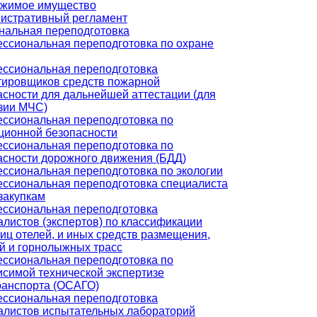
жимое имущество
истративный регламент
альная переподготовка
ссиональная переподготовка по охране
ссиональная переподготовка
тировщиков средств пожарной
асности для дальнейшей аттестации (для
зии МЧС)
ссиональная переподготовка по
ционной безопасности
ссиональная переподготовка по
асности дорожного движения (БДД)
ссиональная переподготовка по экологии
ссиональная переподготовка специалиста
закупкам
ссиональная переподготовка
алистов (экспертов) по классификации
ниц отелей, и иных средств размещения,
й и горнолыжных трасс
ссиональная переподготовка по
исимой технической экспертизе
ранспорта (ОСАГО)
ссиональная переподготовка
алистов испытательных лабораторий