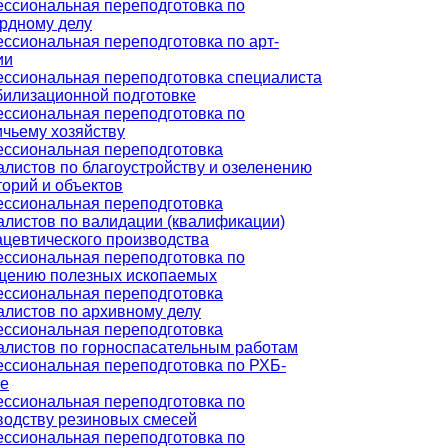
ссиональная переподготовка по
рдному делу
ссиональная переподготовка по арт-
ии
ссиональная переподготовка специалиста
билизационной подготовке
ссиональная переподготовка по
ичьему хозяйству
ссиональная переподготовка
алистов по благоустройству и озеленению
торий и объектов
ссиональная переподготовка
алистов по валидации (квалификации)
цевтического производства
ссиональная переподготовка по
щению полезных ископаемых
ссиональная переподготовка
алистов по архивному делу
ссиональная переподготовка
алистов по горноспасательным работам
ссиональная переподготовка по РХБ-
е
ссиональная переподготовка по
водству резиновых смесей
ссиональная переподготовка по