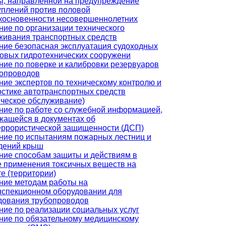
ы, направленной на предупреждение
уплений против половой
косновенности несовершеннолетних
ние по организации технического
живания транспортных средств
ние безопасная эксплуатация судоходных
товых гидротехнических сооружени
ние по поверке и калибровки резервуаров
бопроводов
ние экспертов по техническому контролю и
остике автотранспортных средств
ическое обслуживание)
ние по работе со служебной информацией,
жащейся в документах об
еррористической защищенности (ДСП)
ние по испытаниям пожарных лестниц и
дений крыш
ние способам защиты и действиям в
е применения токсичных веществ на
е (территории)
ние методам работы на
нспекционном оборудовании для
дования трубопроводов
ние по реализации социальных услуг
ние по обязательному медицинскому