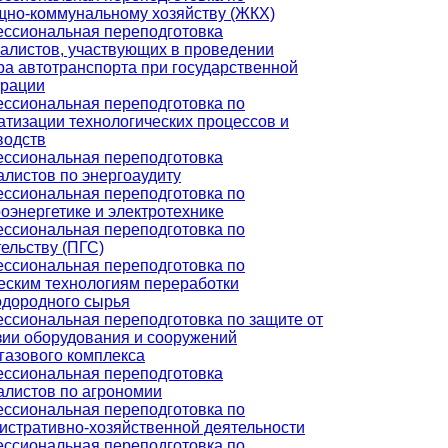
но-коммунальному хозяйству (ЖКХ)
ссиональная переподготовка
алистов, участвующих в проведении
ра автотранспорта при государственной
трации
ссиональная переподготовка по
атизации технологических процессов и
водств
ссиональная переподготовка
алистов по энергоаудиту
ссиональная переподготовка по
оэнергетике и электротехнике
ссиональная переподготовка по
ельству (ПГС)
ссиональная переподготовка по
еским технологиям переработки
одородного сырья
ссиональная переподготовка по защите от
зии оборудования и сооружений
газового комплекса
ссиональная переподготовка
алистов по агрономии
ссиональная переподготовка по
истративно-хозяйственной деятельности
ссиональная переподготовка по