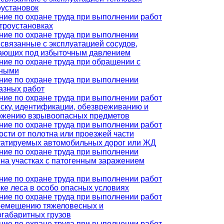
оустановок
ние по охране труда при выполнении работ
ктроустановках
ние по охране труда при выполнении
 связанные с эксплуатацией сосудов,
ающих под избыточным давлением
ние по охране труда при обращении с
ными
ние по охране труда при выполнении
азных работ
ние по охране труда при выполнении работ
иску, идентификации, обезвреживанию и
ожению взрывоопасных предметов
ние по охране труда при выполнении работ
ости от полотна или проезжей части
уатируемых автомобильных дорог или ЖД
ние по охране труда при выполнении
, на участках с патогенным заражением
ние по охране труда при выполнении работ
лке леса в особо опасных условиях
ние по охране труда при выполнении работ
ремещению тяжеловесных и
огабаритных грузов
ние по охране труда при выполнении работ