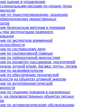
ние оценке и управлению
ссиональными рисками по охране труда
риология
ние по транспортированию, хранению
обиологических лекарственных
ратов
ние безопасным методам и приемам
ы при эксплуатации лазерного
дования
ние по экспертизе временной
доспособности
ние по сестринскому делу
ние по паллиативной помощи
ние по лабораторной диагностике
ние по досмотру пассажиров, посетителей
онала, ручной клади, багажа, почты, грузов
ние по дезинфектологии
ние по обеспечению технической
асности на объектах атомной энергии
ние по антитеррористической
енности
ние по тушению пожаров в населенных
ах, на производственных объектах лесных
ов
ние по энтомологическому обследованию