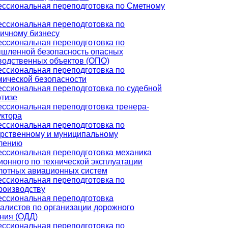
ссиональная переподготовка по Сметному
ссиональная переподготовка по
ничному бизнесу
ссиональная переподготовка по
шленной безопасность опасных
водственных объектов (ОПО)
ссиональная переподготовка по
мической безопасности
ссиональная переподготовка по судебной
ртизе
ссиональная переподготовка тренера-
уктора
ссиональная переподготовка по
арственному и муниципальному
лению
ссиональная переподготовка механика
ионного по технической эксплуатации
лотных авиационных систем
ссиональная переподготовка по
роизводству
ссиональная переподготовка
алистов по организации дорожного
ния (ОДД)
ссиональная переподготовка по