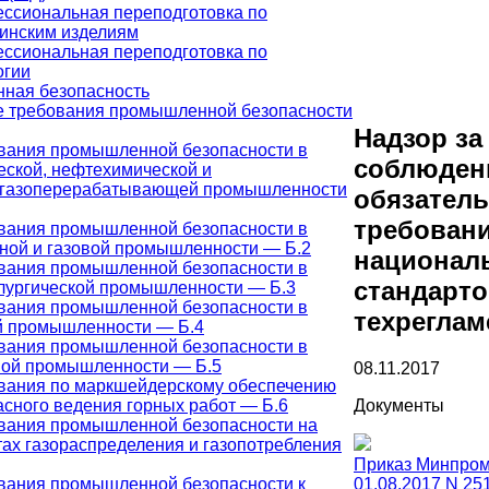
ссиональная переподготовка по
инским изделиям
ссиональная переподготовка по
огии
ная безопасность
 требования промышленной безопасности
Надзор за
вания промышленной безопасности в
соблюден
еской, нефтехимической и
газоперерабатывающей промышленности
обязател
требован
вания промышленной безопасности в
ной и газовой промышленности — Б.2
национал
вания промышленной безопасности в
стандарто
лургической промышленности — Б.3
вания промышленной безопасности в
техреглам
й промышленности — Б.4
вания промышленной безопасности в
ной промышленности — Б.5
08.11.2017
вания по маркшейдерскому обеспечению
Документы
асного ведения горных работ — Б.6
вания промышленной безопасности на
тах газораспределения и газопотребления
Приказ Минпром
01.08.2017 N 25
вания промышленной безопасности к