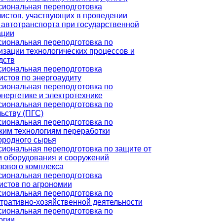
иональная переподготовка
истов, участвующих в проведении
 автотранспорта при государственной
ации
иональная переподготовка по
изации технологических процессов и
дств
иональная переподготовка
истов по энергоаудиту
иональная переподготовка по
нергетике и электротехнике
иональная переподготовка по
ьству (ПГС)
иональная переподготовка по
ким технологиям переработки
ородного сырья
иональная переподготовка по защите от
и оборудования и сооружений
зового комплекса
иональная переподготовка
истов по агрономии
иональная переподготовка по
тративно-хозяйственной деятельности
иональная переподготовка по
огии