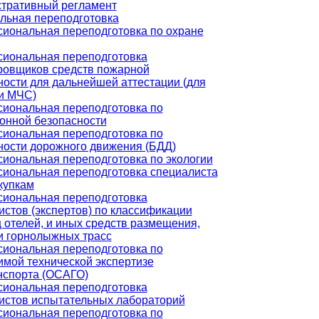
тративный регламент
льная переподготовка
иональная переподготовка по охране
иональная переподготовка
ровщиков средств пожарной
ности для дальнейшей аттестации (для
и МЧС)
иональная переподготовка по
онной безопасности
иональная переподготовка по
ности дорожного движения (БДД)
иональная переподготовка по экологии
иональная переподготовка специалиста
купкам
иональная переподготовка
истов (экспертов) по классификации
 отелей, и иных средств размещения,
и горнолыжных трасс
иональная переподготовка по
имой технической экспертизе
нспорта (ОСАГО)
иональная переподготовка
истов испытательных лабораторий
иональная переподготовка по