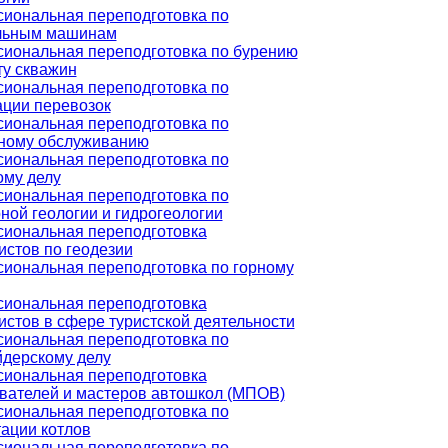
иональная переподготовка по
льным машинам
иональная переподготовка по бурению
ту скважин
иональная переподготовка по
ации перевозок
иональная переподготовка по
ному обслуживанию
иональная переподготовка по
ому делу
иональная переподготовка по
ной геологии и гидрогеологии
иональная переподготовка
истов по геодезии
иональная переподготовка по горному
иональная переподготовка
истов в сфере туристской деятельности
иональная переподготовка по
дерскому делу
иональная переподготовка
вателей и мастеров автошкол (МПОВ)
иональная переподготовка по
тации котлов
иональная переподготовка по