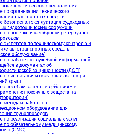
лений против половой
сновенности несовершеннолетних
е по организации технического
вания транспортных средств
е безопасная эксплуатация судоходных
вых гидротехнических сооружени
е по поверке и калибровки резервуаров
проводов
е экспертов по техническому контролю и
тике автотранспортных средств
еское обслуживание)
е по работе со служебной информацией,
щейся в документах об
рористической защищенности (ДСП)
е по испытаниям пожарных лестниц и
ний крыш
е способам защиты и действиям в
применения токсичных веществ на
(территории)
е методам работы на
пекционном оборудовании для
вания трубопроводов
е по реализации социальных услуг
е по обязательному медицинскому
анию (ОМС)