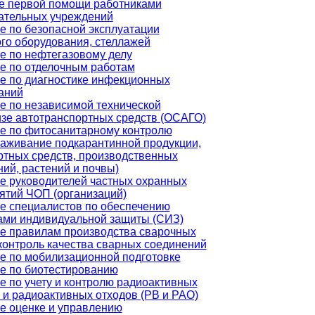
е первой помощи работниками
ательных учреждений
е по безопасной эксплуатации
ого оборудования, стеллажей
е по нефтегазовому делу
е по отделочным работам
е по диагностике инфекционных
аний
е по независимой технической
изе автотранспортных средств (ОСАГО)
е по фитосанитарному контролю
раживание подкарантинной продукции,
ртных средств, производственных
ий, растений и почвы)
е руководителей частных охранных
ятий ЧОП (организаций)
е специалистов по обеспечению
ами индивидуальной защиты (СИЗ)
е правилам производства сварочных
 контроль качества сварных соединений
е по мобилизационной подготовке
е по биотестированию
е по учету и контролю радиоактивных
 и радиоактивных отходов (РВ и РАО)
е оценке и управлению