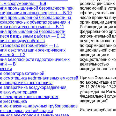
ым сооружениям — Б.9
реализации своих
ния промышленной безопасности при
полномочий в уст
ртировании опасных веществ — Б.10
сфере деятельност
ния промышленной безопасности на
числе правила вн
ожароопасных объектах хранения и
организации деят
отки растительного сырья — Б.11
Росаккредитации к
ния промышленной безопасности,
федерального орг
иеся к взрывным работам — Б.12
исполнительной вл
ния к порядку работы в
осуществляющего
установках потребителей — Г.1
по формированию
ния к эксплуатации электрических
национальной сис
и сетей — Г.2
аккредитации и
ния безопасности гидротехнических
осуществлению ко
ний — В
деятельностью
фессии
аккредитованных 
е оператора котельной
Приказ Федеральн
е осмотрщика нефтеналивных емкостей
по аккредитации о
е аппаратчика электролиза
25.11.2015 № 1742
е аппаратчика воздухоразделения
утверждении Регл
е аккумуляторщика
Федеральной служ
е электромеханика по лифтам
аккредитации"
е жестянщика
е монтажника наружных трубопроводов
Источник публика
е сварщика дуговой сварки
щимся электродом в защитном газе