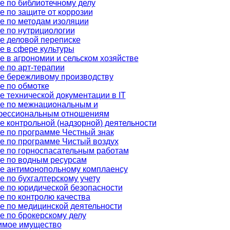
е по библиотечному делу
е по защите от коррозии
е по методам изоляции
е по нутрициологии
е деловой переписке
е в сфере культуры
е в агрономии и сельском хозяйстве
е по арт-терапии
е бережливому производству
е по обмотке
е технической документации в IT
е по межнациональным и
фессиональным отношениям
е контрольной (надзорной) деятельности
е по программе Честный знак
е по программе Чистый воздух
е по горноспасательным работам
е по водным ресурсам
е антимонопольному комплаенсу
е по бухгалтерскому учету
е по юридической безопасности
е по контролю качества
е по медицинской деятельности
е по брокерскому делу
мое имущество