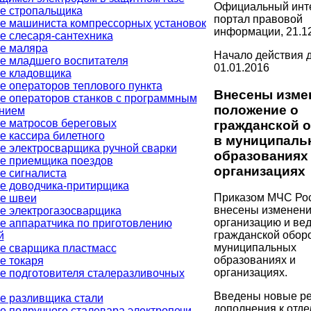
Официальный инте
е стропальщика
портал правовой
е машиниста компрессорных установок
информации, 21.1
е слесаря-сантехника
е маляра
Начало действия д
е младшего воспитателя
01.01.2016
е кладовщика
е операторов теплового пункта
Внесены изме
е операторов станков с программным
положение о
нием
е матросов береговых
гражданской 
е кассира билетного
в муниципаль
е электросварщика ручной сварки
образованиях
е приемщика поездов
организациях
е сигналиста
е доводчика-притирщика
Приказом МЧС Ро
е швеи
внесены изменени
е электрогазосварщика
организацию и ве
е аппаратчика по приготовлению
гражданской обор
й
муниципальных
е сварщика пластмасс
образованиях и
е токаря
организациях.
е подготовителя сталеразливочных
Введены новые ре
е разливщика стали
дополнения к отд
е подручного сталевара электропечи