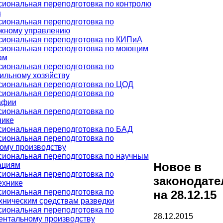
иональная переподготовка по контролю
а
иональная переподготовка по
жному управлению
иональная переподготовка по КИПиА
иональная переподготовка по моющим
ам
иональная переподготовка по
ильному хозяйству
иональная переподготовка по ЦОД
иональная переподготовка по
афии
иональная переподготовка по
нике
иональная переподготовка по БАД
иональная переподготовка по
ому производству
иональная переподготовка по научным
Новое в
ациям
иональная переподготовка по
законодате
ехнике
иональная переподготовка по
на 28.12.15
хническим средствам разведки
иональная переподготовка по
28.12.2015
ентальному производству