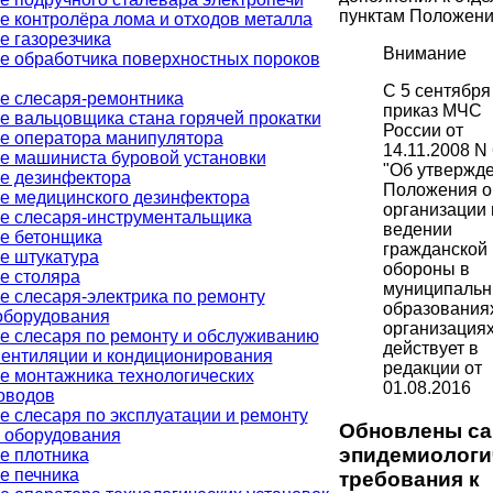
пунктам Положени
е контролёра лома и отходов металла
е газорезчика
Внимание
е обработчика поверхностных пороков
С 5 сентября
е слесаря-ремонтника
приказ МЧС
е вальцовщика стана горячей прокатки
России от
е оператора манипулятора
14.11.2008 N
е машиниста буровой установки
"Об утвержд
е дезинфектора
Положения о
е медицинского дезинфектора
организации 
е слесаря-инструментальщика
ведении
е бетонщика
гражданской
е штукатура
обороны в
е столяра
муниципаль
е слесаря-электрика по ремонту
образования
оборудования
организациях
е слесаря по ремонту и обслуживанию
действует в
вентиляции и кондиционирования
редакции от
е монтажника технологических
01.08.2016
оводов
е слесаря по эксплуатации и ремонту
Обновлены са
о оборудования
эпидемиологи
е плотника
е печника
требования к