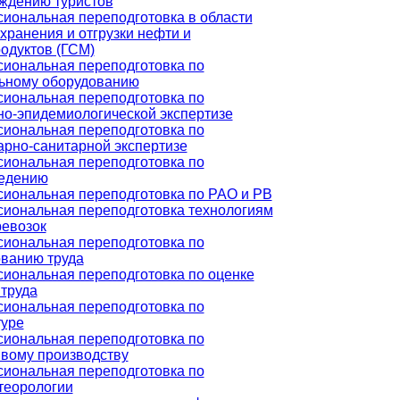
ждению туристов
иональная переподготовка в области
хранения и отгрузки нефти и
одуктов (ГСМ)
иональная переподготовка по
ьному оборудованию
иональная переподготовка по
но-эпидемиологической экспертизе
иональная переподготовка по
арно-санитарной экспертизе
иональная переподготовка по
едению
иональная переподготовка по РАО и РВ
иональная переподготовка технологиям
ревозок
иональная переподготовка по
ванию труда
иональная переподготовка по оценке
 труда
иональная переподготовка по
туре
иональная переподготовка по
вому производству
иональная переподготовка по
теорологии