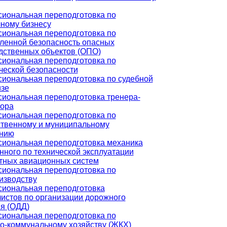
иональная переподготовка по
чному бизнесу
иональная переподготовка по
енной безопасность опасных
дственных объектов (ОПО)
иональная переподготовка по
ческой безопасности
иональная переподготовка по судебной
изе
иональная переподготовка тренера-
тора
иональная переподготовка по
ственному и муниципальному
нию
иональная переподготовка механика
нного по технической эксплуатации
тных авиационных систем
иональная переподготовка по
изводству
иональная переподготовка
истов по организации дорожного
я (ОДД)
иональная переподготовка по
-коммунальному хозяйству (ЖКХ)