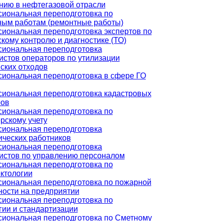
нию в нефтегазовой отрасли
иональная переподготовка по
ным работам (ремонтные работы)
иональная переподготовка экспертов по
кому контролю и диагностике (ТО)
иональная переподготовка
истов операторов по утилизации
ских отходов
иональная переподготовка в сфере ГО
иональная переподготовка кадастровых
ров
иональная переподготовка по
рскому учету
иональная переподготовка
ических работников
иональная переподготовка
истов по управлению персоналом
иональная переподготовка по
ктологии
иональная переподготовка по пожарной
ности на предприятии
иональная переподготовка по
гии и стандартизации
иональная переподготовка по Сметному