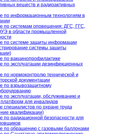
тивных веществ и радиоактивных
е по информационным технологиям в
ании
е по системам оповещения: ДГС, ГГС,
УЭ в области промышленной
ности
е по системе защиты информации
стрирование системы защиты
ции)
е по вакцинопрофилактике
е по эксплуатации дезинфекционных
е по нормоконтролю технической и
кторской документации
е по взрывозащитному
оборудованию
е по эксплуатации, обслуживанию и
 платформ для инвалидов
е специалистов по охране труда
ние квалификации)
е по радиационной безопасности для
ровщиков
е по обращению с газовыми баллонами
е по Санитарно-эпидемиологические