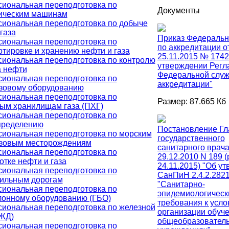
иональная переподготовка по
Документы
ическим машинам
иональная переподготовка по добыче
газа
Приказ Федеральн
иональная переподготовка по
по аккредитации о
ртировке и хранению нефти и газа
25.11.2015 № 1742
иональная переподготовка по контролю
утверждении Регл
а нефти
Федеральной служ
иональная переподготовка по
аккредитации"
зовому оборудованию
иональная переподготовка по
Размер: 87.665 Кб
ым хранилищам газа (ПХГ)
иональная переподготовка по
пределению
Постановление Гл
иональная переподготовка по морским
государственного
зовым месторождениям
санитарного врача
иональная переподготовка по
29.12.2010 N 189 (
отке нефти и газа
24.11.2015) "Об у
иональная переподготовка по
СанПиН 2.4.2.2821
ильным дорогам
"Санитарно-
иональная переподготовка по
эпидемиологическ
лонному оборудованию (ГБО)
требования к усло
иональная переподготовка по железной
организации обуче
(ЖД)
общеобразовател
иональная переподготовка по