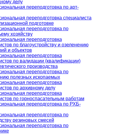
ному делу
иональная переподготовка по арт-
иональная переподготовка специалиста
лизационной подготовке
иональная переподготовка по
ьему хозяйству
иональная переподготовка
истов по благоустройству и озеленению
рий и объектов
иональная переподготовка
истов по валидации (квалификации)
втического производства
иональная переподготовка по
нию полезных ископаемых
иональная переподготовка
истов по архивному делу
иональная переподготовка
истов по горноспасательным работам
иональная переподготовка по РХБ-
иональная переподготовка по
дству резиновых смесей
иональная переподготовка по
нике