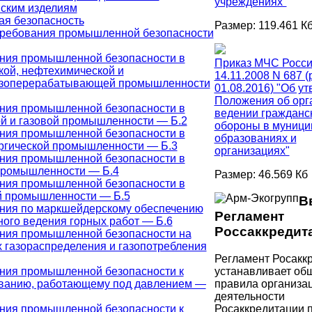
учреждениях"
ским изделиям
я безопасность
Размер: 119.461 К
ребования промышленной безопасности
ния промышленной безопасности в
Приказ МЧС Росси
кой, нефтехимической и
14.11.2008 N 687 (
зоперерабатывающей промышленности
01.08.2016) "Об у
Положения об орг
ния промышленной безопасности в
ведении гражданс
й и газовой промышленности — Б.2
обороны в муниц
ния промышленной безопасности в
образованиях и
ргической промышленности — Б.3
организациях"
ния промышленной безопасности в
промышленности — Б.4
Размер: 46.569 Кб
ния промышленной безопасности в
й промышленности — Б.5
В
ния по маркшейдерскому обеспечению
Регламент
ного ведения горных работ — Б.6
Россаккредит
ния промышленной безопасности на
х газораспределения и газопотребления
Регламент Росакк
ния промышленной безопасности к
устанавливает об
ванию, работающему под давлением —
правила организа
деятельности
ния промышленной безопасности к
Росаккредитации 