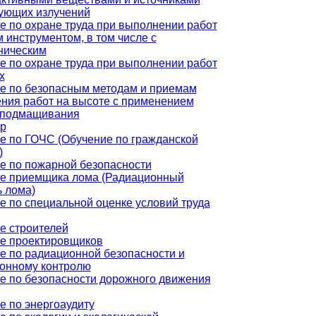
ующих излучений
е по охране труда при выполнении работ
 инструментом, в том числе с
ническим
е по охране труда при выполнении работ
х
е по безопасным методам и приемам
ния работ на высоте с применением
 подмащивания
р
е по ГОЧС (Обучение по гражданской
)
е по пожарной безопасности
е приемщика лома (Радиационный
ь лома)
е по специальной оценке условий труда
е строителей
е проектировщиков
е по радиационной безопасности и
онному контролю
е по безопасности дорожного движения
е по энергоаудиту