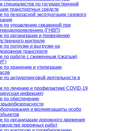
е специалистов по государственной
ации транспортных средств
е по безопасной эксплуатации газового
вания
е по управлению скважиной при
теводопроявлениях (ГНВП)
е по организации и проведению
дственного контроля
 по погрузке и выгрузке на
дорожном транспорте
е по работе с сжиженным (сжатым)
УГ)
е по хранению и утилизации
асов
е по антидопинговой деятельности в
е по лечению и профилактике COVID-19
вирусная инфекция)
е по обеспечению
зрывобезопасности
оборудования и молниезащиты особо
объектов
е по организации дорожного движения
изводстве дорожных работ
е по контролю и пломбированию