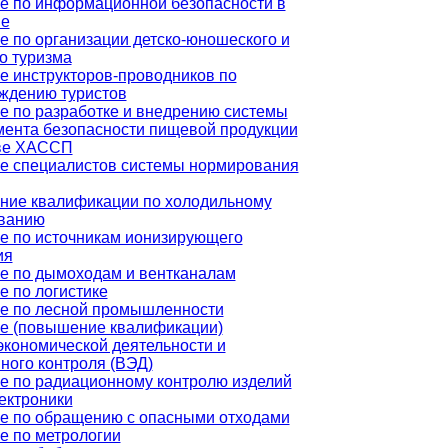
е по информационной безопасности в
не
е по организации детско-юношеского и
о туризма
е инструкторов-проводников по
ждению туристов
е по разработке и внедрению системы
ента безопасности пищевой продукции
ве ХАССП
е специалистов системы нормирования
ие квалификации по холодильному
ванию
е по источникам ионизирующего
ия
е по дымоходам и вентканалам
е по логистике
е по лесной промышленности
е (повышение квалификации)
кономической деятельности и
ного контроля (ВЭД)
е по радиационному контролю изделий
ектроники
е по обращению с опасными отходами
е по метрологии