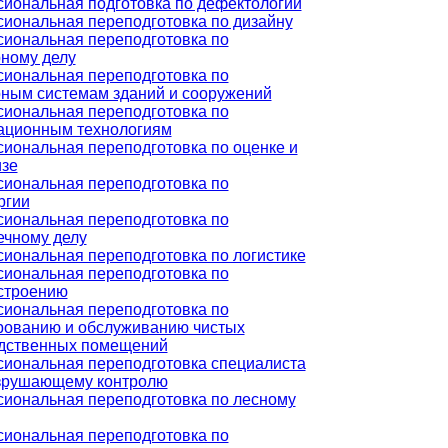
иональная подготовка по дефектологии
иональная переподготовка по дизайну
иональная переподготовка по
ному делу
иональная переподготовка по
ным системам зданий и сооружений
иональная переподготовка по
ционным технологиям
иональная переподготовка по оценке и
изе
иональная переподготовка по
ргии
иональная переподготовка по
ечному делу
иональная переподготовка по логистике
иональная переподготовка по
строению
иональная переподготовка по
рованию и обслуживанию чистых
дственных помещений
иональная переподготовка специалиста
зрушающему контролю
иональная переподготовка по лесному
иональная переподготовка по