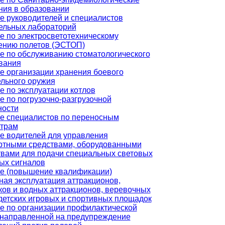
ния в образовании
е руководителей и специалистов
ельных лабораторий
е по электросветотехническому
ению полетов (ЭСТОП)
е по обслуживанию стоматологического
вания
е организации хранения боевого
ельного оружия
е по эксплуатации котлов
е по погрузочно-разгрузочной
ности
е специалистов по переносным
трам
е водителей для управления
ртными средствами, оборудованными
твами для подачи специальных световых
вых сигналов
е (повышение квалификации)
ная эксплуатация аттракционов,
ков и водных аттракционов, веревочных
 детских игровых и спортивных площадок
е по организации профилактической
 направленной на предупреждение