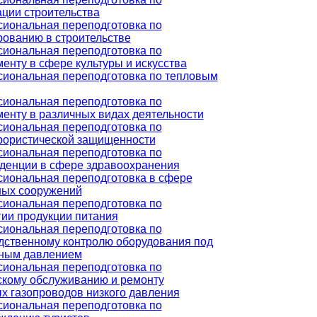
ации строительства
иональная переподготовка по
рованию в строительстве
иональная переподготовка по
енту в сфере культуры и искусства
иональная переподготовка по тепловым
иональная переподготовка по
енту в различных видах деятельности
иональная переподготовка по
рористической защищенности
иональная переподготовка по
денции в сфере здравоохранения
иональная переподготовка в сфере
ых сооружений
иональная переподготовка по
гии продукции питания
иональная переподготовка по
дственному контролю оборудования под
ным давлением
иональная переподготовка по
скому обслуживанию и ремонту
х газопроводов низкого давления
иональная переподготовка по