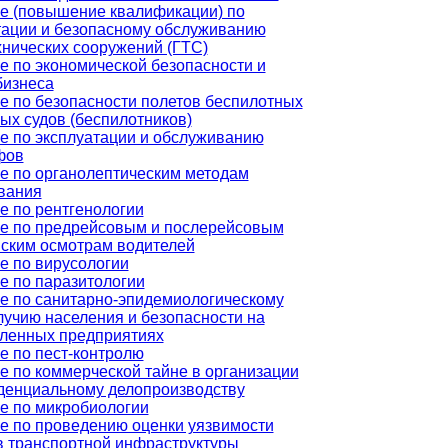
е (повышение квалификации) по
тации и безопасному обслуживанию
хнических сооружений (ГТС)
е по экономической безопасности и
бизнеса
е по безопасности полетов беспилотных
ых судов (беспилотников)
е по эксплуатации и обслуживанию
фов
е по органолептическим методам
вания
е по рентгенологии
е по предрейсовым и послерейсовым
ским осмотрам водителей
е по вирусологии
е по паразитологии
е по санитарно-эпидемиологическому
лучию населения и безопасности на
енных предприятиях
е по пест-контролю
е по коммерческой тайне в организации
денциальному делопроизводству
е по микробиологии
е по проведению оценки уязвимости
в транспортной инфраструктуры