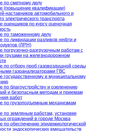
е по сметному делу
е (повышение квалификации)
ей-наставников автомобильного и
го электрического транспорта
е оценщиков по курсу оценочная
ность
е по таможенному делу
е по ликвидации разливов нефти и
одуктов (ЛРН)
е погрузочно-разгрузочным работам с
и грузами на железнодорожном
рте
е по отбору проб газовоздушной среды
ными газоанализаторами ГВС
е государственному и муниципальному
нию
е по благоустройству и озеленению
рий и безопасным методам и приемам
ния работ
е по грузоподъемным механизмам
е по земляным работам, установке
ых ограждений в городе Москва
е по обеспечению эпидемиологической
ности эндоскопических вмешательств