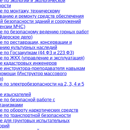
 по экологии и экологической
ности
е по монтажу, техническому
ванию и ремонту средств обеспечения
й безопасности зданий и сооружений
цензии МЧС)
е по безопасному ведению горных работ
йдерское дело)
е по реставрации, консервации и
анию культурных наследий
 по Госзакупкам (44 ФЗ и 223 ФЗ)
е по ЖКХ (управление и эксплуатация)
е кадастровых инженеров
е инструктора-преподавателя навыкам
помощи (Инструктор массового
я)
 по электробезопасности на 2, 3, 4 и 5
е изыскателей
е по безопасной работе с
ганизмами
е по обороту наркотических средств
е по транспортной безопасности
е для грунтовых испытательных
орий