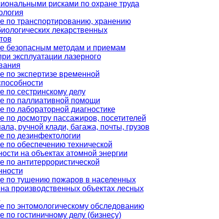
иональными рисками по охране труда
ология
е по транспортированию, хранению
иологических лекарственных
тов
е безопасным методам и приемам
при эксплуатации лазерного
вания
е по экспертизе временной
способности
е по сестринскому делу
е по паллиативной помощи
е по лабораторной диагностике
е по досмотру пассажиров, посетителей
ала, ручной клади, багажа, почты, грузов
е по дезинфектологии
е по обеспечению технической
ности на объектах атомной энергии
е по антитеррористической
нности
е по тушению пожаров в населенных
, на производственных объектах лесных
в
е по энтомологическому обследованию
 по гостиничному делу (бизнесу)