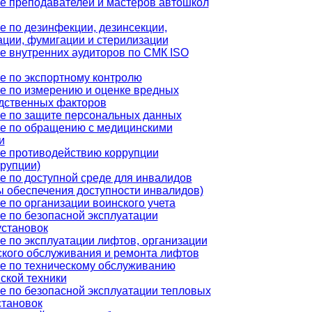
е преподавателей и мастеров автошкол
е по дезинфекции, дезинсекции,
ации, фумигации и стерилизации
е внутренних аудиторов по СМК ISO
е по экспортному контролю
е по измерению и оценке вредных
дственных факторов
е по защите персональных данных
е по обращению с медицинскими
и
е противодействию коррупции
ррупции)
е по доступной среде для инвалидов
ы обеспечения доступности инвалидов)
е по организации воинского учета
е по безопасной эксплуатации
установок
е по эксплуатации лифтов, организации
ского обслуживания и ремонта лифтов
е по техническому обслуживанию
ской техники
е по безопасной эксплуатации тепловых
становок