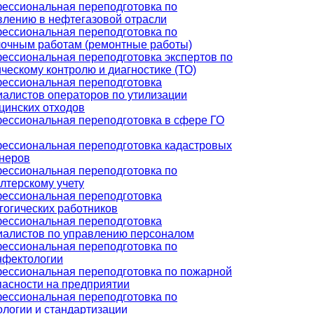
ессиональная переподготовка по
влению в нефтегазовой отрасли
ессиональная переподготовка по
лочным работам (ремонтные работы)
ессиональная переподготовка экспертов по
ческому контролю и диагностике (ТО)
ессиональная переподготовка
иалистов операторов по утилизации
цинских отходов
ессиональная переподготовка в сфере ГО
ессиональная переподготовка кадастровых
неров
ессиональная переподготовка по
лтерскому учету
ессиональная переподготовка
гогических работников
ессиональная переподготовка
иалистов по управлению персоналом
ессиональная переподготовка по
нфектологии
ессиональная переподготовка по пожарной
пасности на предприятии
ессиональная переподготовка по
ологии и стандартизации