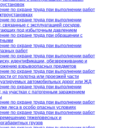
гоустановок
ение по охране труда при выполнении работ
ектроустановках
ение по охране труда при выполнении
, связанные с эксплуатацией сосудов,
тающих под избыточным давлением
ение по охране труда при обращении с
тными
ение по охране труда при выполнении
лазных работ
ение по охране труда при выполнении работ
оиску, идентификации, обезвреживанию и
тожению взрывоопасных предметов
ение по охране труда при выполнении работ
зости от полотна или проезжей части
луатируемых автомобильных дорог или ЖД
ение по охране труда при выполнении
т, на участках с патогенным заражением
ы
ение по охране труда при выполнении работ
алке леса в особо опасных условиях
ение по охране труда при выполнении работ
еремещению тяжеловесных и
ногабаритных грузов
ение по охране труда при выполнении работ