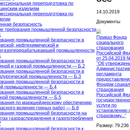
ессиональная переподготовка по
цинским изделиям
14.10.2019
ессиональная переподготовка по
логии
Документы
нная безопасность
е требования промышленной безопасности
1
Приказ Фонда
ования промышленной безопасности в
социального
ческой, нефтехимической и
страхования
егазоперерабатывающей промышленности
Российской Фе
1
от 25.04.2019 
ования промышленной безопасности в
"Об утвержден
яной и газовой промышленности — Б.2
Административ
ования промышленной безопасности в
регламента
ллургической промышленности — Б.3
предоставлени
ования промышленной безопасности в
Фондом социал
ой промышленности — Б.4
страхования
ования промышленной безопасности в
Российской Фе
ьной промышленности — Б.5
государственн
ования по маркшейдерскому обеспечению
услуги по
пасного ведения горных работ — Б.6
установлению с
ования промышленной безопасности на
страховому..."
ктах газораспределения и газопотребления
7
Размер: 79.236
ования промышленной безопасности к