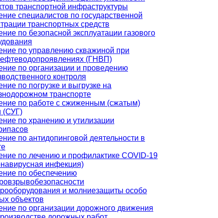
ктов транспортной инфраструктуры
ение специалистов по государственной
страции транспортных средств
ение по безопасной эксплуатации газового
удования
ение по управлению скважиной при
нефтеводопроявлениях (ГНВП)
ение по организации и проведению
зводственного контроля
ние по погрузке и выгрузке на
знодорожном транспорте
ение по работе с сжиженным (сжатым)
 (СУГ)
ение по хранению и утилизации
рипасов
ение по антидопинговой деятельности в
те
ение по лечению и профилактике COVID-19
онавирусная инфекция)
ение по обеспечению
ровзрывобезопасности
трооборудования и молниезащиты особо
ых объектов
ение по организации дорожного движения
производстве дорожных работ