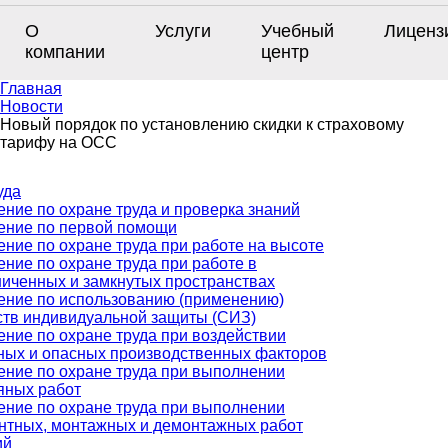
О
Услуги
Учебный
Лиценз
компании
центр
Главная
Новости
Новый порядок по установлению скидки к страховому
тарифу на ОСС
уда
ение по охране труда и проверка знаний
ение по первой помощи
ение по охране труда при работе на высоте
ение по охране труда при работе в
ниченных и замкнутых пространствах
ение по использованию (применению)
ств индивидуальной защиты (СИЗ)
ение по охране труда при воздействии
ных и опасных производственных факторов
ение по охране труда при выполнении
яных работ
ение по охране труда при выполнении
нтных, монтажных и демонтажных работ
ий