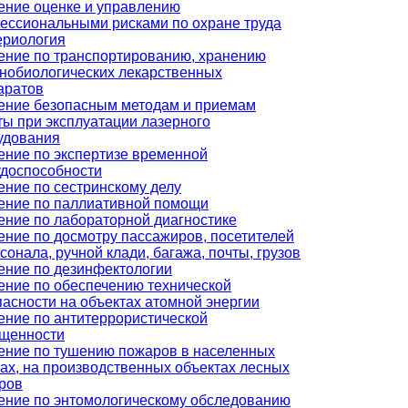
ение оценке и управлению
ессиональными рисками по охране труда
ериология
ение по транспортированию, хранению
нобиологических лекарственных
аратов
ение безопасным методам и приемам
ты при эксплуатации лазерного
удования
ение по экспертизе временной
удоспособности
ение по сестринскому делу
ение по паллиативной помощи
ение по лабораторной диагностике
ение по досмотру пассажиров, посетителей
сонала, ручной клади, багажа, почты, грузов
ение по дезинфектологии
ение по обеспечению технической
пасности на объектах атомной энергии
ение по антитеррористической
щенности
ение по тушению пожаров в населенных
тах, на производственных объектах лесных
ров
ение по энтомологическому обследованию