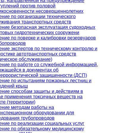
ты, направленной на предупреждение
туплений против половой
икосновенности несовершеннолетних
ение по организации технического
уживания транспортных средств
ение безопасная эксплуатация судоходных
ртовых гидротехнических сооружени
ение по поверке и калибровки резервуаров
убопроводов
ение экспертов по техническому контролю и
ностике автотранспортных средств
ническое обслуживание)
ение по работе со служебной информацией,
ржащейся в документах об
террористической защищенности (ДСП)
ение по испытаниям пожарных лестниц и
ждений крыш
ение способам защиты и действиям в
ае применения токсичных веществ на
те (территории)
ение методам работы на
инспекционном оборудовании для
едования трубопроводов
ение по реализации социальных услуг
ение по обязательному медицинскому