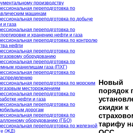
рументальному производству
ессиональная переподготовка по
авлическим машинам
ессиональная переподготовка по добыче
 и газа
ессиональная переподготовка по
спортировке и хранению нефти и газа
ессиональная переподготовка по контролю
ства нефти
ессиональная переподготовка по
егазовому оборудованию
ессиональная переподготовка по
емным хранилищам газа (ПХГ)
ессиональная переподготовка по
распределению
Новый
ессиональная переподготовка по морским
егазовым месторождениям
порядок 
ессиональная переподготовка по
установл
работке нефти и газа
ессиональная переподготовка по
скидки к
мобильным дорогам
страхово
ессиональная переподготовка по
баллонному оборудованию (ГБО)
тарифу н
ессиональная переподготовка по железной
ОСС
ге (ЖД)