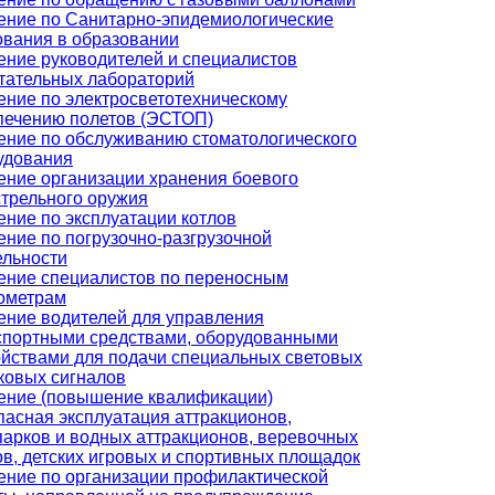
ение по Санитарно-эпидемиологические
ования в образовании
ение руководителей и специалистов
тательных лабораторий
ение по электросветотехническому
печению полетов (ЭСТОП)
ение по обслуживанию стоматологического
удования
ение организации хранения боевого
стрельного оружия
ение по эксплуатации котлов
ение по погрузочно-разгрузочной
ельности
ение специалистов по переносным
ометрам
ение водителей для управления
спортными средствами, оборудованными
ойствами для подачи специальных световых
уковых сигналов
ение (повышение квалификации)
пасная эксплуатация аттракционов,
парков и водных аттракционов, веревочных
ов, детских игровых и спортивных площадок
ение по организации профилактической