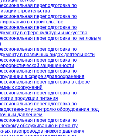
ессиональная переподготовка по
низации строительства
ессиональная переподготовка по
ктированию в строительстве
ессиональная переподготовка по
джменту в сфере культуры и искусства
ессиональная переподготовка по тепловым
м
ессиональная переподготовка по
джменту в различных видах деятельности
ессиональная переподготовка по
террористической защищенности
ессиональная переподготовка по
пруденции в сфере здравоохранения
ессиональная переподготовка в сфере
емных сооружений
ессиональная переподготовка по
ологии продукции питания
ессиональная переподготовка по
зводственному контролю оборудования под
точным давлением
ессиональная переподготовка по
ическому обслуживанию и ремонту
жных газопроводов низкого давления