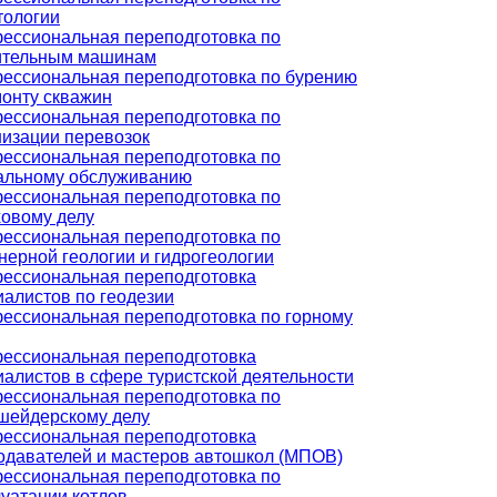
тологии
ессиональная переподготовка по
ительным машинам
ессиональная переподготовка по бурению
монту скважин
ессиональная переподготовка по
низации перевозок
ессиональная переподготовка по
альному обслуживанию
ессиональная переподготовка по
ховому делу
ессиональная переподготовка по
нерной геологии и гидрогеологии
ессиональная переподготовка
иалистов по геодезии
ессиональная переподготовка по горному
ессиональная переподготовка
иалистов в сфере туристской деятельности
ессиональная переподготовка по
шейдерскому делу
ессиональная переподготовка
одавателей и мастеров автошкол (МПОВ)
ессиональная переподготовка по
луатации котлов