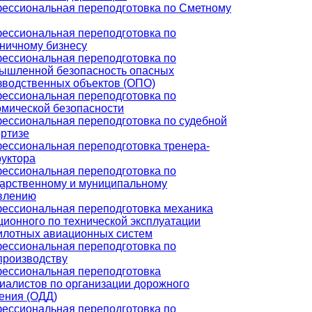
ессиональная переподготовка по Сметному
ессиональная переподготовка по
иничному бизнесу
ессиональная переподготовка по
ышленной безопасность опасных
зводственных объектов (ОПО)
ессиональная переподготовка по
омической безопасности
ессиональная переподготовка по судебной
ертизе
ессиональная переподготовка тренера-
руктора
ессиональная переподготовка по
дарственному и муниципальному
влению
ессиональная переподготовка механика
ционного по технической эксплуатации
илотных авиационных систем
ессиональная переподготовка по
производству
ессиональная переподготовка
иалистов по организации дорожного
ения (ОДД)
ессиональная переподготовка по