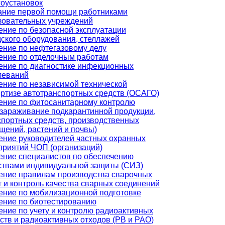
гоустановок
ание первой помощи работниками
зовательных учреждений
ение по безопасной эксплуатации
дского оборудования, стеллажей
ение по нефтегазовому делу
ение по отделочным работам
ение по диагностике инфекционных
леваний
ение по независимой технической
ертизе автотранспортных средств (ОСАГО)
ение по фитосанитарному контролю
ззараживание подкарантинной продукции,
спортных средств, производственных
щений, растений и почвы)
ение руководителей частных охранных
приятий ЧОП (организаций)
ение специалистов по обеспечению
ствами индивидуальной защиты (СИЗ)
ение правилам производства сварочных
т и контроль качества сварных соединений
ение по мобилизационной подготовке
ение по биотестированию
ение по учету и контролю радиоактивных
ств и радиоактивных отходов (РВ и РАО)