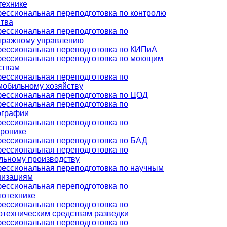
технике
ессиональная переподготовка по контролю
ства
ессиональная переподготовка по
тражному управлению
ессиональная переподготовка по КИПиА
ессиональная переподготовка по моющим
ствам
ессиональная переподготовка по
мобильному хозяйству
ессиональная переподготовка по ЦОД
ессиональная переподготовка по
ографии
ессиональная переподготовка по
тронике
ессиональная переподготовка по БАД
ессиональная переподготовка по
льному производству
ессиональная переподготовка по научным
низациям
ессиональная переподготовка по
тотехнике
ессиональная переподготовка по
отехническим средствам разведки
ессиональная переподготовка по