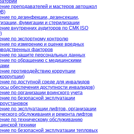
раторий
ение преподавателей и мастеров автошкол
В)
ение по дезинфекции, дезинсекции,
тизации, фумигации и стерилизации
ение внутренних аудиторов по СМК ISO
)
ение по экспортному контролю
ение по измерению и оценке вредных
зводственных факторов
ение по защите персональных данных
ение по обращению с медицинскими
дами
ение противодействию коррупции
икоррупции)
ение по доступной среде для инвалидов
росы обеспечения доступности инвалидов)
ение по организации воинского учета
ение по безопасной эксплуатации
троустановок
ение по эксплуатации лифтов, организации
ического обслуживания и ремонта лифтов
ение по техническому обслуживанию
цинской техники
ение по безопасной эксплуатации тепловых