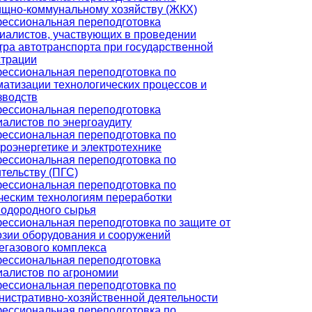
щно-коммунальному хозяйству (ЖКХ)
ессиональная переподготовка
иалистов, участвующих в проведении
тра автотранспорта при государственной
страции
ессиональная переподготовка по
матизации технологических процессов и
зводств
ессиональная переподготовка
иалистов по энергоаудиту
ессиональная переподготовка по
роэнергетике и электротехнике
ессиональная переподготовка по
тельству (ПГС)
ессиональная переподготовка по
ческим технологиям переработки
водородного сырья
ессиональная переподготовка по защите от
озии оборудования и сооружений
егазового комплекса
ессиональная переподготовка
иалистов по агрономии
ессиональная переподготовка по
нистративно-хозяйственной деятельности
ессиональная переподготовка по