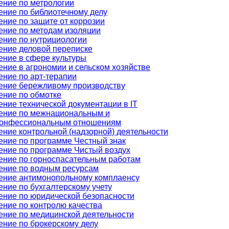
ение по метрологии
ение по библиотечному делу
ение по защите от коррозии
ение по методам изоляции
ение по нутрициологии
ение деловой переписке
ение в сфере культуры
ение в агрономии и сельском хозяйстве
ение по арт-терапии
ение бережливому производству
ение по обмотке
ение технической документации в IT
ение по межнациональным и
онфессиональным отношениям
ение контрольной (надзорной) деятельности
ение по программе Честный знак
ение по программе Чистый воздух
ение по горноспасательным работам
ение по водным ресурсам
ение антимонопольному комплаенсу
ение по бухгалтерскому учету
ение по юридической безопасности
ение по контролю качества
ение по медицинской деятельности
ение по брокерскому делу