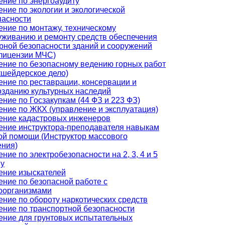
ение по энергоаудиту
ение по экологии и экологической
пасности
ение по монтажу, техническому
уживанию и ремонту средств обеспечения
рной безопасности зданий и сооружений
 лицензии МЧС)
ение по безопасному ведению горных работ
кшейдерское дело)
ение по реставрации, консервации и
озданию культурных наследий
ние по Госзакупкам (44 ФЗ и 223 ФЗ)
ение по ЖКХ (управление и эксплуатация)
ение кадастровых инженеров
ение инструктора-преподавателя навыкам
ой помощи (Инструктор массового
ения)
ние по электробезопасности на 2, 3, 4 и 5
пу
ение изыскателей
ение по безопасной работе с
оорганизмами
ение по обороту наркотических средств
ение по транспортной безопасности
ение для грунтовых испытательных