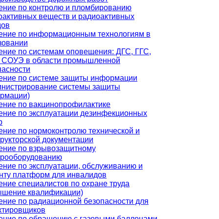
ение по контролю и пломбированию
оактивных веществ и радиоактивных
дов
ение по информационным технологиям в
зовании
ение по системам оповещения: ДГС, ГГС,
 СОУЭ в области промышленной
пасности
ение по системе защиты информации
инистрирование системы защиты
рмации)
ение по вакцинопрофилактике
ение по эксплуатации дезинфекционных
р
ение по нормоконтролю технической и
трукторской документации
ение по взрывозащитному
трооборудованию
ение по эксплуатации, обслуживанию и
нту платформ для инвалидов
ение специалистов по охране труда
ышение квалификации)
ение по радиационной безопасности для
ктировщиков
ение по обращению с газовыми баллонами