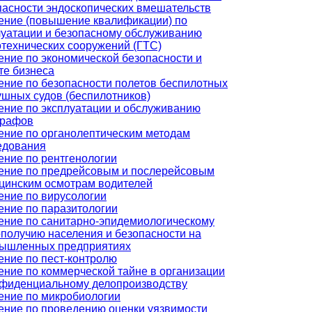
пасности эндоскопических вмешательств
ение (повышение квалификации) по
луатации и безопасному обслуживанию
отехнических сооружений (ГТС)
ение по экономической безопасности и
те бизнеса
ение по безопасности полетов беспилотных
ушных судов (беспилотников)
ение по эксплуатации и обслуживанию
графов
ение по органолептическим методам
едования
ение по рентгенологии
ение по предрейсовым и послерейсовым
цинским осмотрам водителей
ение по вирусологии
ение по паразитологии
ение по санитарно-эпидемиологическому
ополучию населения и безопасности на
ышленных предприятиях
ение по пест-контролю
ение по коммерческой тайне в организации
нфиденциальному делопроизводству
ение по микробиологии
ение по проведению оценки уязвимости