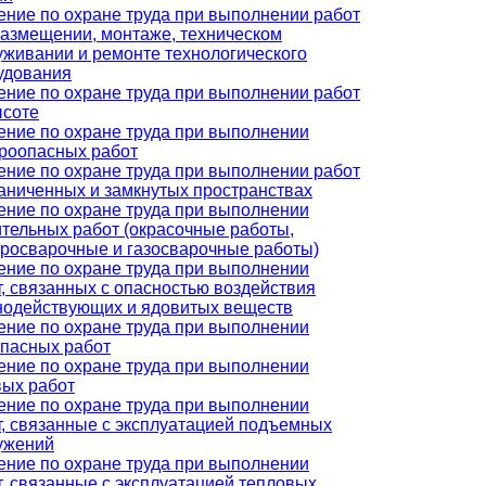
ение по охране труда при выполнении работ
размещении, монтаже, техническом
уживании и ремонте технологического
удования
ение по охране труда при выполнении работ
ысоте
ение по охране труда при выполнении
роопасных работ
ение по охране труда при выполнении работ
раниченных и замкнутых пространствах
ение по охране труда при выполнении
ительных работ (окрасочные работы,
тросварочные и газосварочные работы)
ение по охране труда при выполнении
т, связанных с опасностью воздействия
нодействующих и ядовитых веществ
ение по охране труда при выполнении
опасных работ
ение по охране труда при выполнении
вых работ
ение по охране труда при выполнении
т, связанные с эксплуатацией подъемных
ужений
ение по охране труда при выполнении
т, связанные с эксплуатацией тепловых