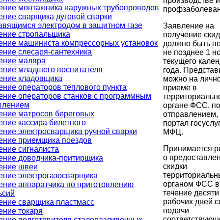
производстве и
ение монтажника наружных трубопроводов
профзаболеван
ение сварщика дуговой сварки
авящимся электродом в защитном газе
Заявление на
ение стропальщика
получение скид
ение машиниста компрессорных установок
должно быть п
ение слесаря-сантехника
не позднее 1 н
ение маляра
текущего кале
ение младшего воспитателя
года. Представ
ение кладовщика
можно на личн
ение операторов теплового пункта
приеме в
ение операторов станков с программным
территориальн
влением
органе ФСС, п
ение матросов береговых
отправлением,
ение кассира билетного
портал госуслу
ение электросварщика ручной сварки
МФЦ.
ение приемщика поездов
Принимается 
ение сигналиста
о предоставле
ение доводчика-притирщика
скидки
ение швеи
территориаль
ение электрогазосварщика
органом ФСС в
ение аппаратчика по приготовлению
течение десяти
ьсий
рабочих дней с
ение сварщика пластмасс
подачи
ение токаря
соответствующ
ение подготовителя сталеразливочных