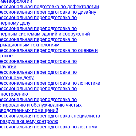
ометеорологии
ессиональная подготовка по дефектологии
ессиональная переподготовка по дизайну
ессиональная переподготовка по
нерному делу
ессиональная переподготовка по
нерным системам зданий и сооружений
ессиональная переподготовка по
рмационным технологиям
ессиональная переподготовка по оценке и
ертизе
ессиональная переподготовка по
ллургии
ессиональная переподготовка по
иотечному делу
ессиональная переподготовка по логистике
ессиональная переподготовка по
ностроению
ессиональная переподготовка по
ктированию и обслуживанию чистых
зводственных помещений
ессиональная переподготовка специалиста
еразрушающему контролю
ессиональная переподготовка по лесному