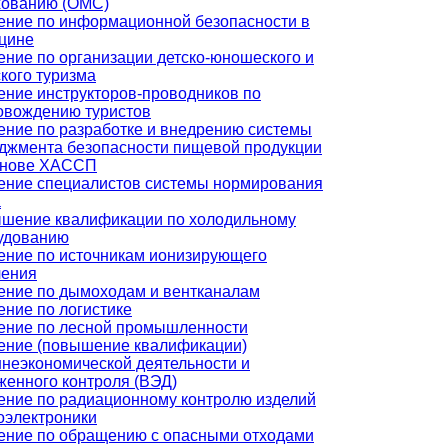
хованию (ОМС)
ение по информационной безопасности в
цине
ение по организации детско-юношеского и
кого туризма
ение инструкторов-проводников по
овождению туристов
ение по разработке и внедрению системы
джмента безопасности пищевой продукции
снове ХАССП
ение специалистов системы нормирования
а
шение квалификации по холодильному
удованию
ение по источникам ионизирующего
чения
ение по дымоходам и вентканалам
ение по логистике
ение по лесной промышленности
ение (повышение квалификации)
неэкономической деятельности и
женного контроля (ВЭД)
ение по радиационному контролю изделий
оэлектроники
ение по обращению с опасными отходами