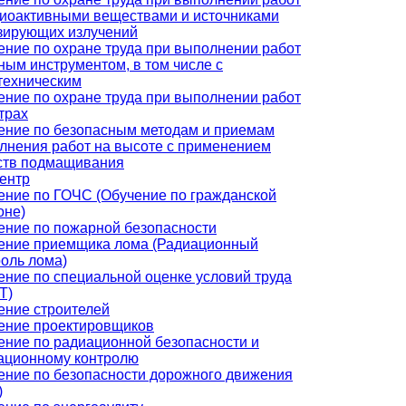
диоактивными веществами и источниками
зирующих излучений
ение по охране труда при выполнении работ
ным инструментом, в том числе с
техническим
ение по охране труда при выполнении работ
трах
ение по безопасным методам и приемам
лнения работ на высоте с применением
ств подмащивания
ентр
ение по ГОЧС (Обучение по гражданской
оне)
ение по пожарной безопасности
ение приемщика лома (Радиационный
роль лома)
ение по специальной оценке условий труда
Т)
ение строителей
ение проектировщиков
ение по радиационной безопасности и
ационному контролю
ение по безопасности дорожного движения
)