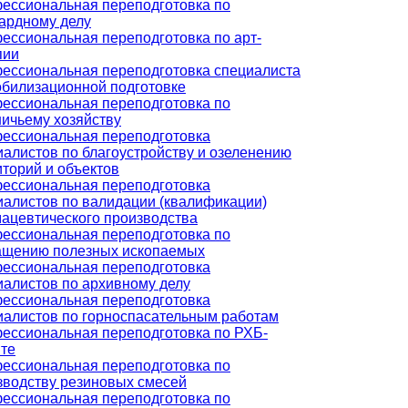
ессиональная переподготовка по
ардному делу
ессиональная переподготовка по арт-
пии
ессиональная переподготовка специалиста
обилизационной подготовке
ессиональная переподготовка по
ничьему хозяйству
ессиональная переподготовка
иалистов по благоустройству и озеленению
иторий и объектов
ессиональная переподготовка
иалистов по валидации (квалификации)
ацевтического производства
ессиональная переподготовка по
ащению полезных ископаемых
ессиональная переподготовка
иалистов по архивному делу
ессиональная переподготовка
иалистов по горноспасательным работам
ессиональная переподготовка по РХБ-
те
ессиональная переподготовка по
зводству резиновых смесей
ессиональная переподготовка по