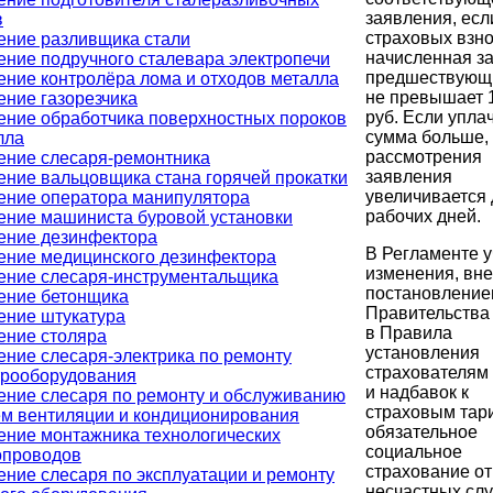
заявления, есл
в
страховых взно
ение разливщика стали
начисленная з
ение подручного сталевара электропечи
предшествующ
ение контролёра лома и отходов металла
не превышает 1
ение газорезчика
руб. Если упла
ение обработчика поверхностных пороков
сумма больше, 
лла
рассмотрения
ение слесаря-ремонтника
заявления
ение вальцовщика стана горячей прокатки
увеличивается 
ение оператора манипулятора
рабочих дней.
ение машиниста буровой установки
ение дезинфектора
В Регламенте 
ение медицинского дезинфектора
изменения, вн
ение слесаря-инструментальщика
постановлени
ение бетонщика
Правительства
ение штукатура
в Правила
ение столяра
установления
ение слесаря-электрика по ремонту
страхователям 
трооборудования
и надбавок к
ение слесаря по ремонту и обслуживанию
страховым тар
ем вентиляции и кондиционирования
обязательное
ение монтажника технологических
социальное
опроводов
страхование от
ение слесаря по эксплуатации и ремонту
несчастных слу