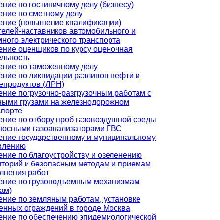
ние по гостиничному делу (бизнесу)
ение по сметному делу
ение (повышение квалификации)
телей-наставников автомобильного и
много электрического транспорта
ение оценщиков по курсу оценочная
ельность
ение по таможенному делу
ение по ликвидации разливов нефти и
епродуктов (ЛРН)
ение погрузочно-разгрузочным работам с
ными грузами на железнодорожном
спорте
ение по отбору проб газовоздушной среды
носными газоанализаторами ГВС
ение государственному и муниципальному
влению
ение по благоустройству и озеленению
иторий и безопасным методам и приемам
лнения работ
ение по грузоподъемным механизмам
ам)
ение по земляным работам, установке
енных ограждений в городе Москва
ение по обеспечению эпидемиологической