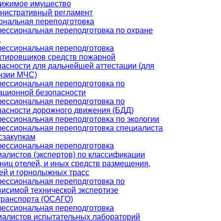
ижимое имущество
нистративный регламент
нальная переподготовка
ессиональная переподготовка по охране
а
ессиональная переподготовка
ктировщиков средств пожарной
пасности для дальнейшей аттестации (для
нзии МЧС)
ессиональная переподготовка по
ационной безопасности
ессиональная переподготовка по
пасности дорожного движения (БДД)
ессиональная переподготовка по экологии
ессиональная переподготовка специалиста
сзакупкам
ессиональная переподготовка
иалистов (экспертов) по классификации
иниц отелей, и иных средств размещения,
ей и горнолыжных трасс
ессиональная переподготовка по
висимой технической экспертизе
транспорта (ОСАГО)
ессиональная переподготовка
иалистов испытательных лабораторий