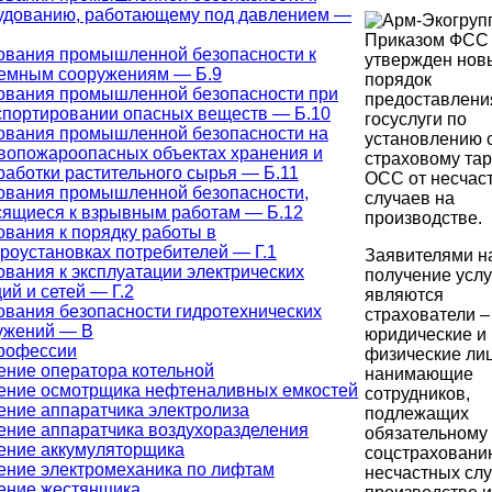
удованию, работающему под давлением —
Приказом ФСС
ования промышленной безопасности к
утвержден нов
емным сооружениям — Б.9
порядок
ования промышленной безопасности при
предоставлени
спортировании опасных веществ — Б.10
госуслуги по
ования промышленной безопасности на
установлению с
вопожароопасных объектах хранения и
страховому та
работки растительного сырья — Б.11
ОСС от несчас
ования промышленной безопасности,
случаев на
сящиеся к взрывным работам — Б.12
производстве.
ования к порядку работы в
троустановках потребителей — Г.1
Заявителями н
ования к эксплуатации электрических
получение услу
ий и сетей — Г.2
являются
ования безопасности гидротехнических
страхователи –
ужений — В
юридические и
рофессии
физические лиц
ение оператора котельной
нанимающие
ение осмотрщика нефтеналивных емкостей
сотрудников,
ение аппаратчика электролиза
подлежащих
ение аппаратчика воздухоразделения
обязательному
ение аккумуляторщика
соцстраховани
ение электромеханика по лифтам
несчастных слу
ение жестянщика