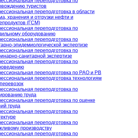
ессиональная переподготовка по
овождению туристов
ессиональная переподготовка в области
а, хранения и отгрузки нефти и
епродуктов (ГСМ)
ессиональная переподготовка по
дильному оборудованию
ессиональная переподготовка по
тарно-эпидемиологической экспертизе
ессиональная переподготовка по
ринарно-санитарной экспертизе
ессиональная переподготовка по
роведению
ессиональная переподготовка по РАО и РВ
ессиональная переподготовка технологиям
оперевозок
ессиональная переподготовка по
ированию труда
ессиональная переподготовка по оценке
вий труда
ессиональная переподготовка по
тектуре
ессиональная переподготовка по
жливому производству
ессиональная переподготовка по