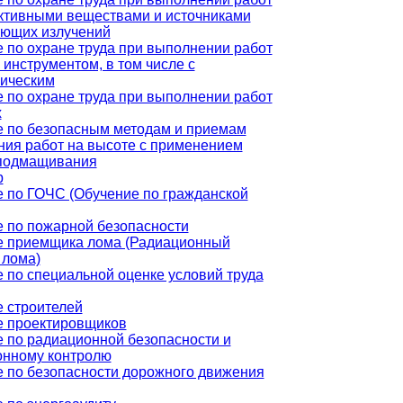
ктивными веществами и источниками
ующих излучений
 по охране труда при выполнении работ
 инструментом, в том числе с
ическим
 по охране труда при выполнении работ
х
 по безопасным методам и приемам
ия работ на высоте с применением
 подмащивания
р
 по ГОЧС (Обучение по гражданской
 по пожарной безопасности
е приемщика лома (Радиационный
 лома)
 по специальной оценке условий труда
 строителей
е проектировщиков
 по радиационной безопасности и
онному контролю
 по безопасности дорожного движения