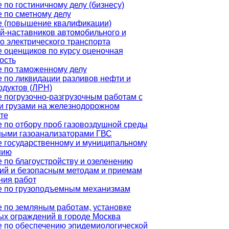
 по гостиничному делу (бизнесу)
 по сметному делу
е (повышение квалификации)
й-наставников автомобильного и
о электрического транспорта
 оценщиков по курсу оценочная
ость
 по таможенному делу
 по ликвидации разливов нефти и
дуктов (ЛРН)
 погрузочно-разгрузочным работам с
 грузами на железнодорожном
те
 по отбору проб газовоздушной среды
ными газоанализаторами ГВС
 государственному и муниципальному
нию
 по благоустройству и озеленению
ий и безопасным методам и приемам
ния работ
е по грузоподъемным механизмам
 по земляным работам, установке
х ограждений в городе Москва
 по обеспечению эпидемиологической