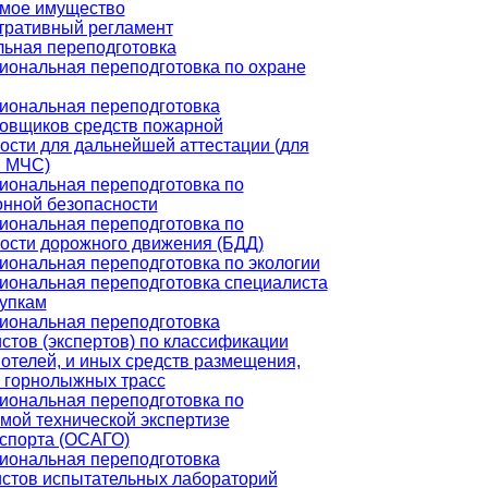
мое имущество
тративный регламент
ьная переподготовка
ональная переподготовка по охране
иональная переподготовка
овщиков средств пожарной
ости для дальнейшей аттестации (для
и МЧС)
ональная переподготовка по
нной безопасности
ональная переподготовка по
ости дорожного движения (БДД)
ональная переподготовка по экологии
ональная переподготовка специалиста
купкам
иональная переподготовка
стов (экспертов) по классификации
 отелей, и иных средств размещения,
 горнолыжных трасс
ональная переподготовка по
мой технической экспертизе
спорта (ОСАГО)
иональная переподготовка
стов испытательных лабораторий