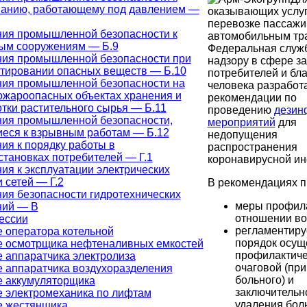
ванию, работающему под давлением —
оказывающих услуг
перевозке пассажи
ия промышленной безопасности к
автомобильным тр
ым сооружениям — Б.9
Федеральная служ
ния промышленной безопасности при
надзору в сфере з
тировании опасных веществ — Б.10
потребителей и бл
ния промышленной безопасности на
человека разработ
жароопасных объектах хранения и
рекомендации по
тки растительного сырья — Б.11
проведению
дезин
ия промышленной безопасности,
мероприятий
для
еся к взрывным работам — Б.12
недопущения
ия к порядку работы в
распространения
становках потребителей — Г.1
коронавирусной ин
ия к эксплуатации электрических
 сетей — Г.2
В рекомендациях п
ия безопасности гидротехнических
меры профила
ний — В
отношении во
ессии
регламентиру
 оператора котельной
порядок осущ
е осмотрщика нефтеналивных емкостей
профилактиче
 аппаратчика электролиза
очаговой (пр
 аппаратчика воздухоразделения
больного) и
 аккумуляторщика
заключительн
 электромеханика по лифтам
удаления бол
е жестянщика