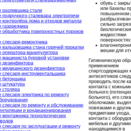
обувь с закр
или бахилы п
 разливщика стали
повышенном 
 подручного сталевара электропечи
разбрызгиван
 контролёра лома и отходов металла
сильно загря
 газорезчика
биологически
 обработчика поверхностных пороков
жидкостями
поверхностях
 слесаря-ремонтника
влагонепрон
 вальцовщика стана горячей прокатки
мешки для от
 оператора манипулятора
 машиниста буровой установки
Гигиеническую обра
е дезинфектора
применением
 медицинского дезинфектора
спиртсодержащих 
 слесаря-инструментальщика
антисептиков след
е бетонщика
проводить после к
 штукатура
контакта с кожным
 столяра
больного (потенци
 слесаря-электрика по ремонту
больного), его сли
борудования
оболочками, выдел
 слесаря по ремонту и обслуживанию
повязками и други
ентиляции и кондиционирования
предметами ухода,
 монтажника технологических
контакта с оборудо
оводов
мебелью и другими
 слесаря по эксплуатации и ремонту
находящимися в