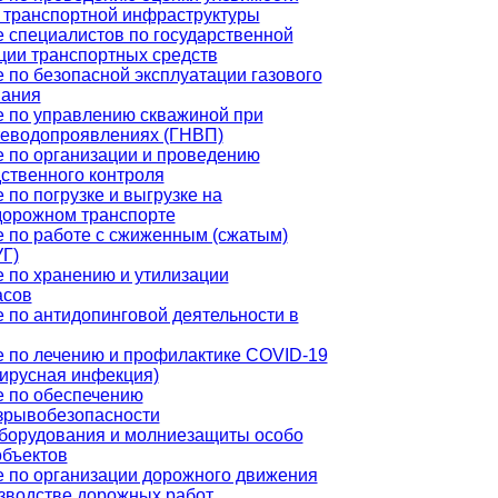
 транспортной инфраструктуры
 специалистов по государственной
ции транспортных средств
 по безопасной эксплуатации газового
вания
 по управлению скважиной при
теводопроявлениях (ГНВП)
 по организации и проведению
ственного контроля
 по погрузке и выгрузке на
дорожном транспорте
 по работе с сжиженным (сжатым)
УГ)
 по хранению и утилизации
асов
 по антидопинговой деятельности в
 по лечению и профилактике COVID-19
ирусная инфекция)
 по обеспечению
зрывобезопасности
борудования и молниезащиты особо
бъектов
 по организации дорожного движения
зводстве дорожных работ