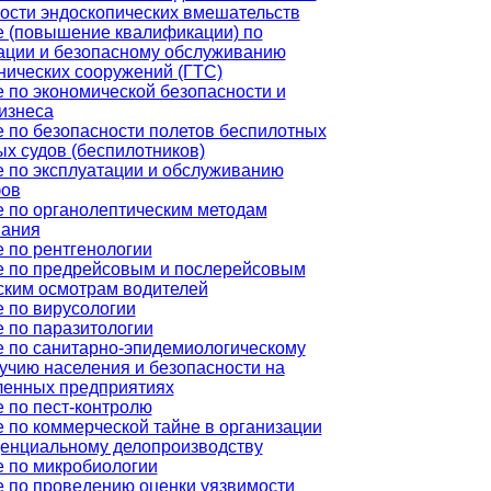
ости эндоскопических вмешательств
 (повышение квалификации) по
ации и безопасному обслуживанию
нических сооружений (ГТС)
 по экономической безопасности и
изнеса
 по безопасности полетов беспилотных
х судов (беспилотников)
 по эксплуатации и обслуживанию
фов
 по органолептическим методам
вания
 по рентгенологии
е по предрейсовым и послерейсовым
ким осмотрам водителей
 по вирусологии
 по паразитологии
 по санитарно-эпидемиологическому
учию населения и безопасности на
енных предприятиях
 по пест-контролю
 по коммерческой тайне в организации
енциальному делопроизводству
 по микробиологии
 по проведению оценки уязвимости