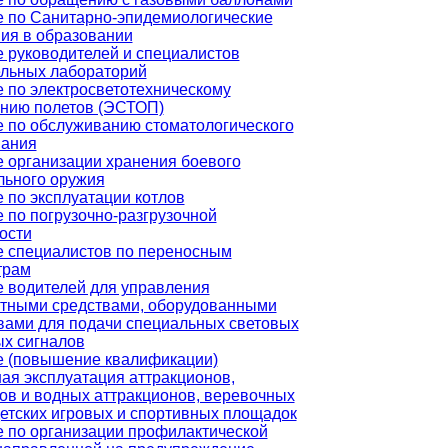
 по Санитарно-эпидемиологические
ия в образовании
 руководителей и специалистов
льных лабораторий
 по электросветотехническому
нию полетов (ЭСТОП)
 по обслуживанию стоматологического
вания
 организации хранения боевого
льного оружия
 по эксплуатации котлов
 по погрузочно-разгрузочной
ости
 специалистов по переносным
трам
 водителей для управления
тными средствами, оборудованными
вами для подачи специальных световых
ых сигналов
е (повышение квалификации)
ая эксплуатация аттракционов,
ов и водных аттракционов, веревочных
детских игровых и спортивных площадок
 по организации профилактической