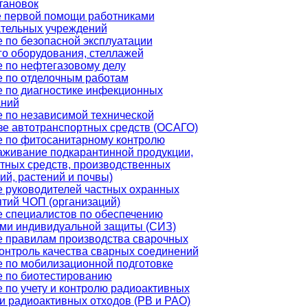
тановок
 первой помощи работниками
тельных учреждений
 по безопасной эксплуатации
го оборудования, стеллажей
 по нефтегазовому делу
 по отделочным работам
 по диагностике инфекционных
аний
 по независимой технической
зе автотранспортных средств (ОСАГО)
 по фитосанитарному контролю
аживание подкарантинной продукции,
тных средств, производственных
й, растений и почвы)
 руководителей частных охранных
тий ЧОП (организаций)
 специалистов по обеспечению
ми индивидуальной защиты (СИЗ)
 правилам производства сварочных
контроль качества сварных соединений
 по мобилизационной подготовке
 по биотестированию
 по учету и контролю радиоактивных
и радиоактивных отходов (РВ и РАО)