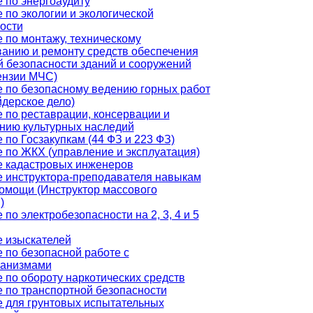
 по энергоаудиту
 по экологии и экологической
ости
 по монтажу, техническому
анию и ремонту средств обеспечения
 безопасности зданий и сооружений
ензии МЧС)
 по безопасному ведению горных работ
дерское дело)
 по реставрации, консервации и
нию культурных наследий
 по Госзакупкам (44 ФЗ и 223 ФЗ)
 по ЖКХ (управление и эксплуатация)
 кадастровых инженеров
 инструктора-преподавателя навыкам
омощи (Инструктор массового
)
по электробезопасности на 2, 3, 4 и 5
 изыскателей
 по безопасной работе с
ганизмами
 по обороту наркотических средств
 по транспортной безопасности
 для грунтовых испытательных