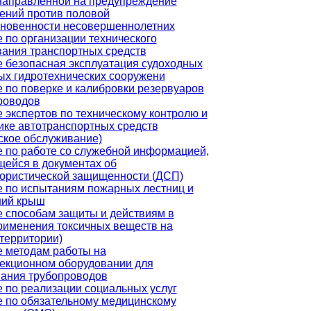
направленной на предупреждение
ений против половой
новенности несовершеннолетних
 по организации технического
ания транспортных средств
 безопасная эксплуатация судоходных
ых гидротехнических сооружени
 по поверке и калибровки резервуаров
роводов
 экспертов по техническому контролю и
ике автотранспортных средств
ское обслуживание)
 по работе со служебной информацией,
ейся в документах об
ористической защищенности (ДСП)
 по испытаниям пожарных лестниц и
ний крыш
 способам защиты и действиям в
рименения токсичных веществ на
(территории)
 методам работы на
екционном оборудовании для
ания трубопроводов
 по реализации социальных услуг
 по обязательному медицинскому