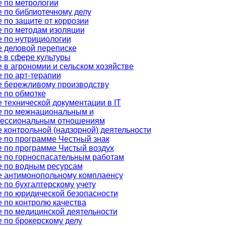
 по метрологии
 по библиотечному делу
 по защите от коррозии
 по методам изоляции
 по нутрициологии
 деловой переписке
 в сфере культуры
 в агрономии и сельском хозяйстве
 по арт-терапии
 бережливому производству
 по обмотке
 технической документации в IT
е по межнациональным и
ессиональным отношениям
 контрольной (надзорной) деятельности
 по программе Честный знак
 по программе Чистый воздух
 по горноспасательным работам
 по водным ресурсам
е антимонопольному комплаенсу
 по бухгалтерскому учету
 по юридической безопасности
 по контролю качества
 по медицинской деятельности
 по брокерскому делу