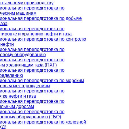
нтальному производству
ональная переподготовка по
ическим машинам
ональная переподготовка по добыче
газа
ональная переподготовка по
тировке и хранению нефти и газа
ональная переподготовка по контролю
 нефти
ональная переподготовка по
зовому оборудованию
ональная переподготовка по
м хранилищам газа (ПХГ)
ональная переподготовка по
пределению
ональная переподготовка по морским
зовым месторождениям
ональная переподготовка по
тке нефти и газа
ональная переподготовка по
ильным дорогам
ональная переподготовка по
онному оборудованию (ГБО)
ональная переподготовка по железной
ЖД)