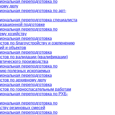
ональная переподготовка по
ному делу
ональная переподготовка по арт-
ональная переподготовка специалиста
изационной подготовке
ональная переподготовка по
ему хозяйству
иональная переподготовка
стов по благоустройству и озеленению
ий и объектов
иональная переподготовка
стов по валидации (квалификации)
тического производства
ональная переподготовка по
нию полезных ископаемых
иональная переподготовка
стов по архивному делу
иональная переподготовка
стов по горноспасательным работам
ональная переподготовка по РХБ-
ональная переподготовка по
ству резиновых смесей
ональная переподготовка по