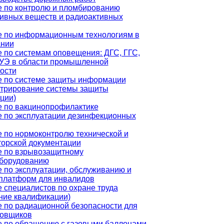
 по контролю и пломбированию
ивных веществ и радиоактивных
е по информационным технологиям в
ании
 по системам оповещения: ДГС, ГГС,
УЭ в области промышленной
ости
 по системе защиты информации
трирование системы защиты
ции)
 по вакцинопрофилактике
 по эксплуатации дезинфекционных
 по нормоконтролю технической и
торской документации
е по взрывозащитному
оборудованию
 по эксплуатации, обслуживанию и
платформ для инвалидов
 специалистов по охране труда
ние квалификации)
 по радиационной безопасности для
ровщиков
 по обращению с газовыми баллонами