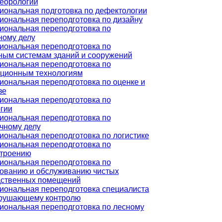
еорологии
ональная подготовка по дефектологии
ональная переподготовка по дизайну
ональная переподготовка по
ному делу
ональная переподготовка по
ым системам зданий и сооружений
ональная переподготовка по
ционным технологиям
ональная переподготовка по оценке и
зе
ональная переподготовка по
гии
ональная переподготовка по
чному делу
ональная переподготовка по логистике
ональная переподготовка по
троению
ональная переподготовка по
ованию и обслуживанию чистых
дственных помещений
ональная переподготовка специалиста
зрушающему контролю
ональная переподготовка по лесному