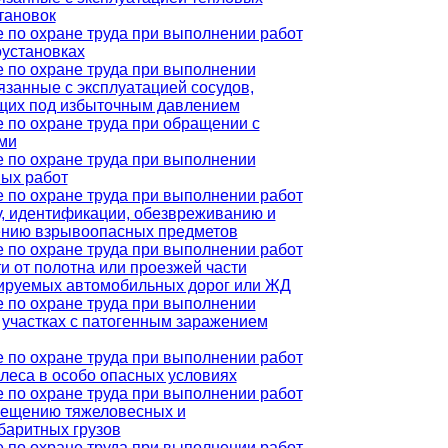
тановок
 по охране труда при выполнении работ
оустановках
 по охране труда при выполнении
вязанные с эксплуатацией сосудов,
щих под избыточным давлением
 по охране труда при обращении с
ми
 по охране труда при выполнении
ых работ
 по охране труда при выполнении работ
у, идентификации, обезвреживанию и
ению взрывоопасных предметов
 по охране труда при выполнении работ
ти от полотна или проезжей части
ируемых автомобильных дорог или ЖД
 по охране труда при выполнении
а участках с патогенным заражением
 по охране труда при выполнении работ
 леса в особо опасных условиях
 по охране труда при выполнении работ
мещению тяжеловесных и
баритных грузов
 по охране труда при выполнении работ