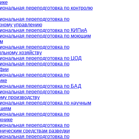
ике
ональная переподготовка по контролю
ональная переподготовка по
жному управлению
иональная переподготовка по КИПиА
иональная переподготовка по моющим
ам
ональная переподготовка по
льному хозяйству
иональная переподготовка по ЦОД
ональная переподготовка по
афии
ональная переподготовка по
ике
иональная переподготовка по БАД
ональная переподготовка по
му производству
ональная переподготовка по научным
ациям
ональная переподготовка по
хнике
ональная переподготовка по
ническим средствам разведки
ональная переподготовка по