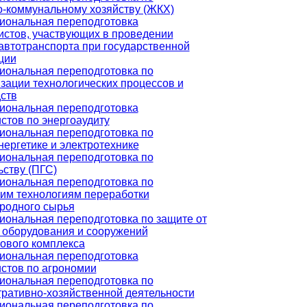
-коммунальному хозяйству (ЖКХ)
иональная переподготовка
стов, участвующих в проведении
автотранспорта при государственной
ции
ональная переподготовка по
зации технологических процессов и
ств
иональная переподготовка
стов по энергоаудиту
ональная переподготовка по
нергетике и электротехнике
ональная переподготовка по
ьству (ПГС)
ональная переподготовка по
им технологиям переработки
родного сырья
ональная переподготовка по защите от
 оборудования и сооружений
ового комплекса
иональная переподготовка
стов по агрономии
ональная переподготовка по
ративно-хозяйственной деятельности
ональная переподготовка по