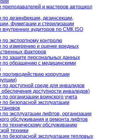
орий
 преподавателей и мастеров автошкол
 по дезинфекции, дезинсекции,
ции, фумигации и стерилизации
 внутренних аудиторов по СМК ISO
 по экспортному контролю
 по измерению и оценке вредных
ственных факторов
 по защите персональных данных
 по обращению с медицинскими
и
 противодействию коррупции
рупции)
 по доступной среде для инвалидов
 обеспечения доступности инвалидов)
 по организации воинского учета
 по безопасной эксплуатации
становок
 по эксплуатации лифтов, организации
кого обслуживания и ремонта лифтов
 по техническому обслуживанию
кой техники
 по безопасной эксплуатации тепловых