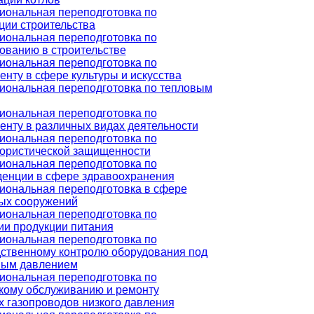
ональная переподготовка по
ции строительства
ональная переподготовка по
ованию в строительстве
ональная переподготовка по
нту в сфере культуры и искусства
ональная переподготовка по тепловым
ональная переподготовка по
нту в различных видах деятельности
ональная переподготовка по
ористической защищенности
ональная переподготовка по
енции в сфере здравоохранения
ональная переподготовка в сфере
ых сооружений
ональная переподготовка по
ии продукции питания
ональная переподготовка по
ственному контролю оборудования под
ным давлением
ональная переподготовка по
кому обслуживанию и ремонту
 газопроводов низкого давления