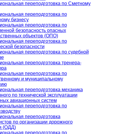
ональная переподготовка по Сметному
ональная переподготовка по
ному бизнесу
ональная переподготовка по
енной безопасность опасных
ственных объектов (ОПО)
ональная переподготовка по
еской безопасности
ональная переподготовка по судебной
зе
ональная переподготовка тренера-
ора
ональная переподготовка по
твенному и муниципальному
нию
ональная переподготовка механика
ного по технической эксплуатации
ных авиационных систем
ональная переподготовка по
зводству
иональная переподготовка
стов по организации дорожного
я (ОДД)
ональная переподготовка по