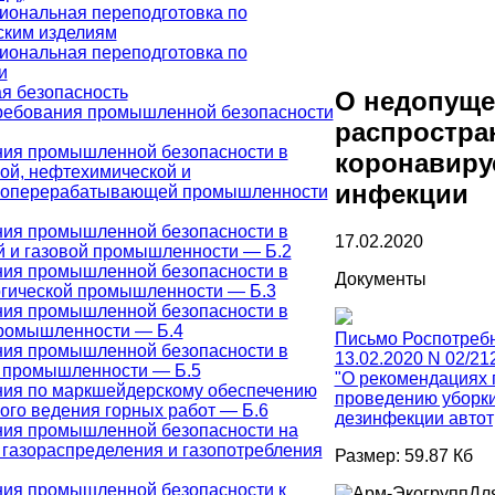
ональная переподготовка по
ским изделиям
ональная переподготовка по
и
 безопасность
О недопущ
ребования промышленной безопасности
распростра
ия промышленной безопасности в
коронавиру
ой, нефтехимической и
инфекции
зоперерабатывающей промышленности
ия промышленной безопасности в
17.02.2020
 и газовой промышленности — Б.2
ия промышленной безопасности в
Документы
гической промышленности — Б.3
ия промышленной безопасности в
промышленности — Б.4
Письмо Роспотребн
ия промышленной безопасности в
13.02.2020 N 02/21
 промышленности — Б.5
"О рекомендациях 
ия по маркшейдерскому обеспечению
проведению уборки
ого ведения горных работ — Б.6
дезинфекции автот
ния промышленной безопасности на
 газораспределения и газопотребления
Размер: 59.87 Кб
ия промышленной безопасности к
Для