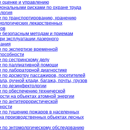
 оценке и управлению
ональными рисками по охране труда
логия
 по транспортированию, хранению
ологических лекарственных
тов
 безопасным методам и приемам
ри эксплуатации лазерного
вания
 по экспертизе временной
пособности
 по сестринскому делу
 по паллиативной помощи
 по лабораторной диагностике
 по досмотру пассажиров, посетителей
ла, ручной клади, багажа, почты, грузов
 по дезинфектологии
 по обеспечению технической
ости на объектах атомной энергии
 по антитеррористической
ности
 по тушению пожаров в населенных
 на производственных объектах лесных
 по энтомологическому обследованию