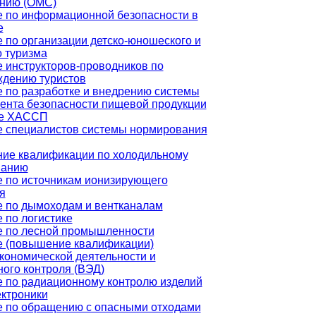
анию (ОМС)
 по информационной безопасности в
е
 по организации детско-юношеского и
о туризма
 инструкторов-проводников по
дению туристов
 по разработке и внедрению системы
нта безопасности пищевой продукции
ве ХАССП
 специалистов системы нормирования
ие квалификации по холодильному
ванию
 по источникам ионизирующего
я
 по дымоходам и вентканалам
 по логистике
е по лесной промышленности
е (повышение квалификации)
ономической деятельности и
ого контроля (ВЭД)
 по радиационному контролю изделий
ктроники
 по обращению с опасными отходами