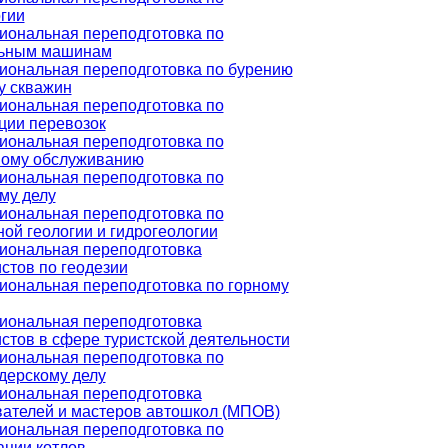
гии
ональная переподготовка по
льным машинам
ональная переподготовка по бурению
у скважин
ональная переподготовка по
ции перевозок
ональная переподготовка по
ному обслуживанию
ональная переподготовка по
му делу
ональная переподготовка по
ой геологии и гидрогеологии
иональная переподготовка
стов по геодезии
ональная переподготовка по горному
иональная переподготовка
стов в сфере туристской деятельности
ональная переподготовка по
дерскому делу
иональная переподготовка
ателей и мастеров автошкол (МПОВ)
ональная переподготовка по
ации котлов