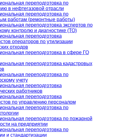
ональная переподготовка по
ию в нефтегазовой отрасли
ональная переподготовка по
ым работам (ремонтные работы)
ональная переподготовка экспертов по
кому контролю и диагностике (ТО)
иональная переподготовка
стов операторов по утилизации
ких отходов
ональная переподготовка в сфере ГО
ональная переподготовка кадастровых
ов
ональная переподготовка по
рскому учету
иональная переподготовка
ческих работников
иональная переподготовка
стов по управлению персоналом
ональная переподготовка по
тологии
ональная переподготовка по пожарной
ости на предприятии
ональная переподготовка по
ии и стандартизации