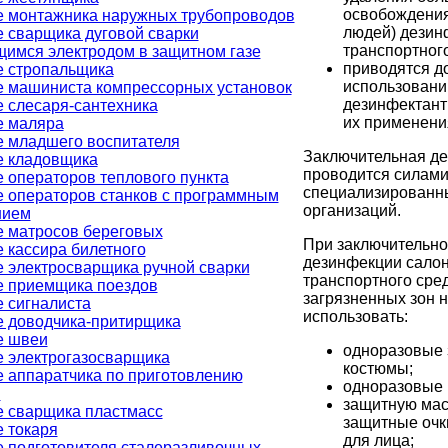
освобождения
 монтажника наружных трубопроводов
людей) дезин
 сварщика дуговой сварки
транспортного
имся электродом в защитном газе
приводятся д
е стропальщика
использован
 машиниста компрессорных установок
дезинфектант
 слесаря-сантехника
их применени
е маляра
 младшего воспитателя
Заключительная д
е кладовщика
проводится силам
 операторов теплового пункта
специализированн
 операторов станков с программным
организаций.
нием
 матросов береговых
При заключительно
 кассира билетного
дезинфекции сало
 электросварщика ручной сварки
транспортного сред
е приемщика поездов
загрязненных зон 
 сигналиста
использовать:
 доводчика-притирщика
е швеи
одноразовые
 электрогазосварщика
костюмы;
 аппаратчика по приготовлению
одноразовые 
й
защитную мас
 сварщика пластмасс
защитные очк
 токаря
для лица;
 подготовителя сталеразливочных