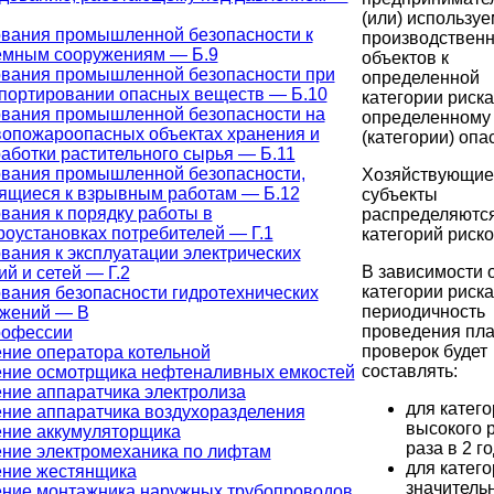
(или) использу
вания промышленной безопасности к
производствен
емным сооружениям — Б.9
объектов к
вания промышленной безопасности при
определенной
портировании опасных веществ — Б.10
категории риска
вания промышленной безопасности на
определенному 
опожароопасных объектах хранения и
(категории) опа
аботки растительного сырья — Б.11
вания промышленной безопасности,
Хозяйствующие
ящиеся к взрывным работам — Б.12
субъекты
вания к порядку работы в
распределяются
роустановках потребителей — Г.1
категорий риско
вания к эксплуатации электрических
В зависимости 
ий и сетей — Г.2
категории риска
вания безопасности гидротехнических
периодичность
ужений — В
проведения пл
рофессии
проверок будет
ние оператора котельной
составлять:
ние осмотрщика нефтеналивных емкостей
ние аппаратчика электролиза
для катег
ние аппаратчика воздухоразделения
высокого р
ние аккумуляторщика
раза в 2 го
ние электромеханика по лифтам
для катег
ние жестянщика
значитель
ние монтажника наружных трубопроводов