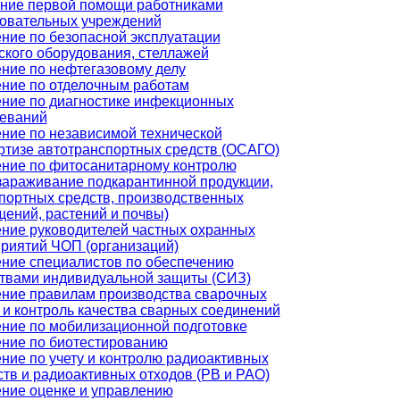
ние первой помощи работниками
овательных учреждений
ние по безопасной эксплуатации
ского оборудования, стеллажей
ние по нефтегазовому делу
ние по отделочным работам
ние по диагностике инфекционных
еваний
ние по независимой технической
ртизе автотранспортных средств (ОСАГО)
ние по фитосанитарному контролю
зараживание подкарантинной продукции,
портных средств, производственных
ений, растений и почвы)
ние руководителей частных охранных
риятий ЧОП (организаций)
ние специалистов по обеспечению
твами индивидуальной защиты (СИЗ)
ние правилам производства сварочных
 и контроль качества сварных соединений
ние по мобилизационной подготовке
ние по биотестированию
ние по учету и контролю радиоактивных
тв и радиоактивных отходов (РВ и РАО)
ние оценке и управлению