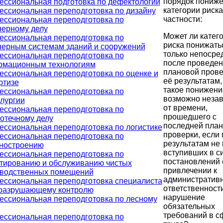
порядок пониж
ссиональная подготовка по дефектологии
категории риска
ссиональная переподготовка по дизайну
частности:
ссиональная переподготовка по
ерному делу
Может ли катег
ссиональная переподготовка по
риска понижать
ерным системам зданий и сооружений
только непосре
ссиональная переподготовка по
после проведе
рмационным технологиям
плановой прове
ссиональная переподготовка по оценке и
её результатам,
ртизе
такое понижени
ссиональная переподготовка по
возможно неза
лургии
от времени,
ссиональная переподготовка по
прошедшего с
отечному делу
последней пла
ссиональная переподготовка по логистике
проверки, если 
ссиональная переподготовка по
результатам не
ностроению
вступивших в с
ссиональная переподготовка по
постановлений 
тированию и обслуживанию чистых
привлечении к
зводственных помещений
административ
ссиональная переподготовка специалиста
ответственности
еразрушающему контролю
нарушение
ссиональная переподготовка по лесному
обязательных
требований в с
ссиональная переподготовка по