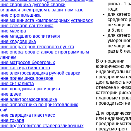
риска - 1 р
ние сварщика дуговой сварки
года;
вящимся электродом в защитном газе
для катег
ние стропальщика
среднего р
ние машиниста компрессорных установок
не чаще че
ние слесаря-сантехника
в 5 лет;
ние маляра
для катег
ние младшего воспитателя
умеренного
ние кладовщика
не чаще ч
ние операторов теплового пункта
раз в 6 лет
ние операторов станков с программным
влением
В отношении
ние матросов береговых
юридических ли
ние кассира билетного
индивидуальны
ние электросварщика ручной сварки
предпринимате
ние приемщика поездов
деятельность к
ние сигналиста
отнесена к низк
ние доводчика-притирщика
категории риска
ение швеи
плановые пров
ние электрогазосварщика
проводиться не 
ние аппаратчика по приготовлению
сий
Для юридически
ние сварщика пластмасс
или индивидуа
ние токаря
предпринимате
ние подготовителя сталеразливочных
предусмотрен