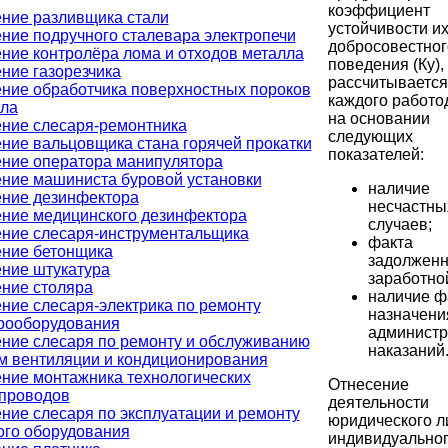
коэффициент
ние разливщика стали
устойчивости и
ние подручного сталевара электропечи
добросовестног
ние контролёра лома и отходов металла
поведения (Ку),
ние газорезчика
рассчитывается
ние обработчика поверхностных пороков
каждого работо
ла
на основании
ние слесаря-ремонтника
следующих
ние вальцовщика стана горячей прокатки
показателей:
ние оператора манипулятора
ние машиниста буровой установки
наличие
ние дезинфектора
несчастны
ние медицинского дезинфектора
случаев;
ние слесаря-инструментальщика
факта
ние бетонщика
задолженн
ние штукатура
заработно
ние столяра
наличие ф
ние слесаря-электрика по ремонту
назначени
рооборудования
администр
ние слесаря по ремонту и обслуживанию
наказаний
м вентиляции и кондиционирования
ние монтажника технологических
Отнесение
проводов
деятельности
ние слесаря по эксплуатации и ремонту
юридического л
ого оборудования
индивидуально