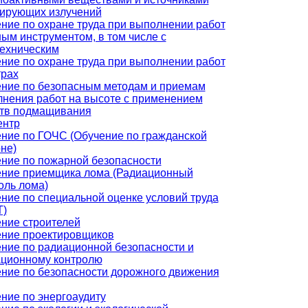
ирующих излучений
ние по охране труда при выполнении работ
ным инструментом, в том числе с
ехническим
ние по охране труда при выполнении работ
трах
ние по безопасным методам и приемам
нения работ на высоте с применением
тв подмащивания
ентр
ние по ГОЧС (Обучение по гражданской
не)
ние по пожарной безопасности
ние приемщика лома (Радиационный
оль лома)
ние по специальной оценке условий труда
Т)
ние строителей
ние проектировщиков
ние по радиационной безопасности и
ционному контролю
ние по безопасности дорожного движения
ние по энергоаудиту