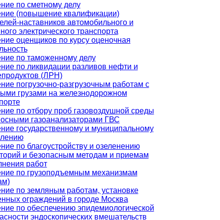
ние по сметному делу
ние (повышение квалификации)
елей-наставников автомобильного и
ного электрического транспорта
ние оценщиков по курсу оценочная
льность
ние по таможенному делу
ние по ликвидации разливов нефти и
продуктов (ЛРН)
ние погрузочно-разгрузочным работам с
ыми грузами на железнодорожном
порте
ние по отбору проб газовоздушной среды
осными газоанализаторами ГВС
ние государственному и муниципальному
влению
ние по благоустройству и озеленению
торий и безопасным методам и приемам
нения работ
ние по грузоподъемным механизмам
ам)
ние по земляным работам, установке
нных ограждений в городе Москва
ние по обеспечению эпидемиологической
асности эндоскопических вмешательств