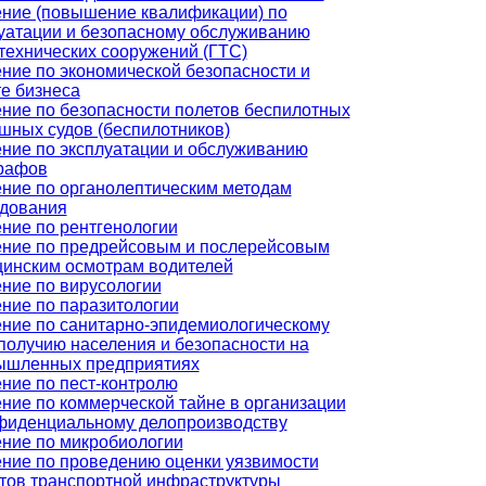
ние (повышение квалификации) по
уатации и безопасному обслуживанию
технических сооружений (ГТС)
ние по экономической безопасности и
е бизнеса
ние по безопасности полетов беспилотных
шных судов (беспилотников)
ние по эксплуатации и обслуживанию
рафов
ние по органолептическим методам
дования
ние по рентгенологии
ние по предрейсовым и послерейсовым
инским осмотрам водителей
ние по вирусологии
ние по паразитологии
ние по санитарно-эпидемиологическому
получию населения и безопасности на
ышленных предприятиях
ние по пест-контролю
ние по коммерческой тайне в организации
фиденциальному делопроизводству
ние по микробиологии
ние по проведению оценки уязвимости
тов транспортной инфраструктуры