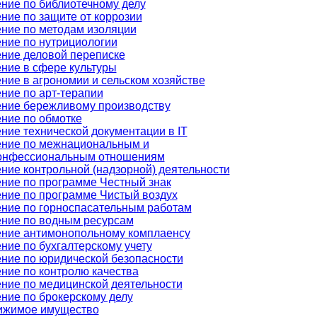
ние по библиотечному делу
ние по защите от коррозии
ние по методам изоляции
ние по нутрициологии
ние деловой переписке
ние в сфере культуры
ние в агрономии и сельском хозяйстве
ние по арт-терапии
ние бережливому производству
ние по обмотке
ние технической документации в IT
ние по межнациональным и
онфессиональным отношениям
ние контрольной (надзорной) деятельности
ние по программе Честный знак
ние по программе Чистый воздух
ние по горноспасательным работам
ние по водным ресурсам
ние антимонопольному комплаенсу
ние по бухгалтерскому учету
ние по юридической безопасности
ние по контролю качества
ние по медицинской деятельности
ние по брокерскому делу
ижимое имущество