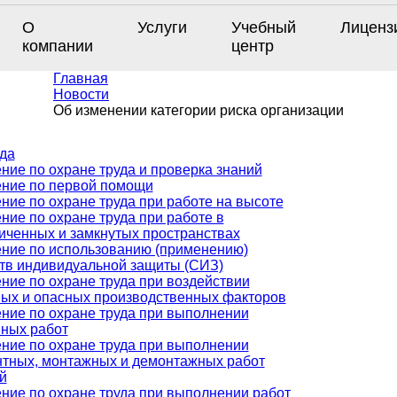
О
Услуги
Учебный
Лиценз
компании
центр
Главная
Новости
Об изменении категории риска организации
да
ние по охране труда и проверка знаний
ние по первой помощи
ние по охране труда при работе на высоте
ние по охране труда при работе в
иченных и замкнутых пространствах
ние по использованию (применению)
тв индивидуальной защиты (СИЗ)
ние по охране труда при воздействии
ых и опасных производственных факторов
ние по охране труда при выполнении
ных работ
ние по охране труда при выполнении
тных, монтажных и демонтажных работ
й
ние по охране труда при выполнении работ