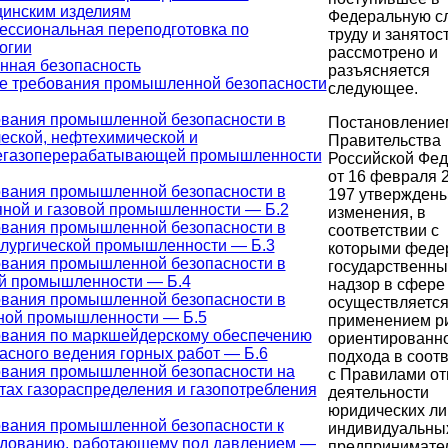
инским изделиям
Федеральную с
ссиональная переподготовка по
труду и занятост
огии
рассмотрено и
ная безопасность
разъясняется
 требования промышленной безопасности
следующее.
вания промышленной безопасности в
Постановление
еской, нефтехимической и
Правительства
егазоперерабатывающей промышленности
Российской Фе
от 16 февраля 2
вания промышленной безопасности в
197 утвержден
ной и газовой промышленности — Б.2
изменения, в
вания промышленной безопасности в
соответствии с
лургической промышленности — Б.3
которыми феде
вания промышленной безопасности в
государственны
й промышленности — Б.4
надзор в сфере
вания промышленной безопасности в
осуществляется
ной промышленности — Б.5
применением ри
вания по маркшейдерскому обеспечению
ориентированн
асного ведения горных работ — Б.6
подхода в соот
вания промышленной безопасности на
с Правилами от
тах газораспределения и газопотребления
деятельности
юридических ли
вания промышленной безопасности к
индивидуальны
дованию, работающему под давлением —
предпринимате