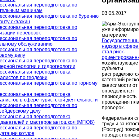
ссиональная переподготовка по
ительным машинам
03.05.2017
ссиональная переподготовка по бурению
онту скважин
ссиональная переподготовка по
уже информиро
изации перевозок
материале
ссиональная переподготовка по
Государственн
льному обслуживанию
надзор в сфере
ссиональная переподготовка по
стал риск-
овому делу
ориентированн
ссиональная переподготовка по
хозяйствующие
ерной геологии и гидрогеологии
субъекты
ссиональная переподготовка
распределяются
алистов по геодезии
категорий риско
ссиональная переподготовка по горному
зависимости от
определяется
ссиональная переподготовка
периодичность
алистов в сфере туристской деятельности
проведения пл
ссиональная переподготовка по
проверок.
ейдерскому делу
ссиональная переподготовка
Федеральная с
давателей и мастеров автошкол (МПОВ)
труду и занятос
ссиональная переподготовка по
(Роструд) поясн
уатации котлов
порядок пониж
ссиональная переподготовка по