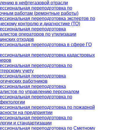
лению в нефтегазовой отрасли
ссиональная переподготовка по
очным работам (ремонтные работы)
ссиональная переподготовка экспертов по
ческому контролю и диагностике (ТО)
ссиональная переподготовка
алистов операторов по утилизации
инских отходов
ссиональная переподготовка в сфере ГО
ссиональная переподготовка кадастровых
неров
ссиональная переподготовка по
лтерскому учету
ссиональная переподготовка
огических работников
ссиональная переподготовка
алистов по управлению персоналом
ссиональная переподготовка по
фектологии
ссиональная переподготовка по пожарной
асности на предприятии
ссиональная переподготовка по
логии и стандартизации
ссиональная переподготовка по Сметному