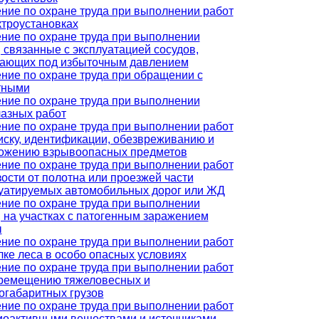
ние по охране труда при выполнении работ
ктроустановках
ние по охране труда при выполнении
, связанные с эксплуатацией сосудов,
ающих под избыточным давлением
ние по охране труда при обращении с
тными
ние по охране труда при выполнении
азных работ
ние по охране труда при выполнении работ
иску, идентификации, обезвреживанию и
ожению взрывоопасных предметов
ние по охране труда при выполнении работ
зости от полотна или проезжей части
уатируемых автомобильных дорог или ЖД
ние по охране труда при выполнении
, на участках с патогенным заражением
ы
ние по охране труда при выполнении работ
лке леса в особо опасных условиях
ние по охране труда при выполнении работ
ремещению тяжеловесных и
огабаритных грузов
ние по охране труда при выполнении работ
иоактивными веществами и источниками