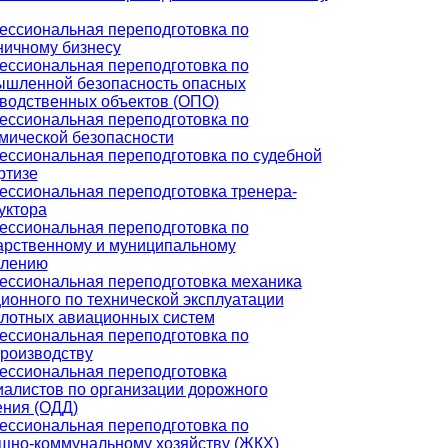
ссиональная переподготовка по
ничному бизнесу
ссиональная переподготовка по
шленной безопасность опасных
водственных объектов (ОПО)
ссиональная переподготовка по
мической безопасности
ссиональная переподготовка по судебной
ртизе
ссиональная переподготовка тренера-
уктора
ссиональная переподготовка по
арственному и муниципальному
влению
ссиональная переподготовка механика
ионного по технической эксплуатации
лотных авиационных систем
ссиональная переподготовка по
роизводству
ссиональная переподготовка
алистов по организации дорожного
ния (ОДД)
ссиональная переподготовка по
но-коммунальному хозяйству (ЖКХ)