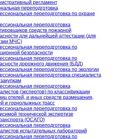
истративный регламент
нальная переподготовка
ссиональная переподготовка по охране
ссиональная переподготовка
тировщиков средств пожарной
асности для дальнейшей аттестации (для
зии МЧС)
ссиональная переподготовка по
ционной безопасности
ссиональная переподготовка по
асности дорожного движения (БДД)
ссиональная переподготовка по экологии
ссиональная переподготовка специалиста
сзакупкам
ссиональная переподготовка
алистов (экспертов) по классификации
ниц отелей, и иных средств размещения,
й и горнолыжных трасс
ссиональная переподготовка по
исимой технической экспертизе
ранспорта (ОСАГО)
ссиональная переподготовка
алистов испытательных лабораторий
ссиональная переподготовка по