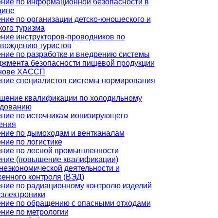
ние по информационной безопасности в
цине
ние по организации детско-юношеского и
кого туризма
ние инструкторов-проводников по
вождению туристов
ние по разработке и внедрению системы
жмента безопасности пищевой продукции
снове ХАССП
ние специалистов системы нормирования
ение квалификации по холодильному
удованию
ние по источникам ионизирующего
ения
ние по дымоходам и вентканалам
ние по логистике
ние по лесной промышленности
ние (повышение квалификации)
еэкономической деятельности и
енного контроля (ВЭД)
ние по радиационному контролю изделий
электроники
ние по обращению с опасными отходами
ние по метрологии