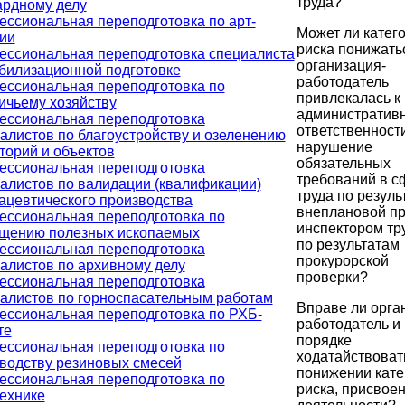
труда?
рдному делу
ссиональная переподготовка по арт-
Может ли катег
ии
риска понижать
ссиональная переподготовка специалиста
организация-
билизационной подготовке
работодатель
ссиональная переподготовка по
привлекалась к
ичьему хозяйству
административ
ссиональная переподготовка
ответственности
алистов по благоустройству и озеленению
нарушение
торий и объектов
обязательных
ссиональная переподготовка
требований в с
алистов по валидации (квалификации)
труда по резуль
цевтического производства
внеплановой п
ссиональная переподготовка по
инспектором тр
щению полезных ископаемых
по результатам
ссиональная переподготовка
прокурорской
алистов по архивному делу
проверки?
ссиональная переподготовка
алистов по горноспасательным работам
Вправе ли орга
ссиональная переподготовка по РХБ-
работодатель и 
те
порядке
ссиональная переподготовка по
ходатайствоват
водству резиновых смесей
понижении кате
ссиональная переподготовка по
риска, присвое
ехнике