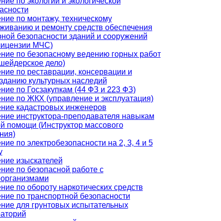
ние по экологии и экологической
асности
ние по монтажу, техническому
живанию и ремонту средств обеспечения
ной безопасности зданий и сооружений
лицензии МЧС)
ние по безопасному ведению горных работ
шейдерское дело)
ние по реставрации, консервации и
зданию культурных наследий
ние по Госзакупкам (44 ФЗ и 223 ФЗ)
ние по ЖКХ (управление и эксплуатация)
ние кадастровых инженеров
ние инструктора-преподавателя навыкам
й помощи (Инструктор массового
ния)
ние по электробезопасности на 2, 3, 4 и 5
у
ние изыскателей
ние по безопасной работе с
оорганизмами
ние по обороту наркотических средств
ние по транспортной безопасности
ние для грунтовых испытательных
аторий