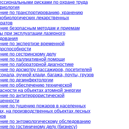
ссиональными рисками по охране труда
риология
ние по транспортированию, хранению
обиологических лекарственных
ратов
ние безопасным методам и приемам
ы при эксплуатации лазерного
дования
ние по экспертизе временной
доспособности
ние по сестринскому делу
ние по паллиативной помощи
ние по лабораторной диагностике
ние по досмотру пассажиров, посетителей
сонала, ручной клади, багажа, почты, грузов
ние по дезинфектологии
ние по обеспечению технической
асности на объектах атомной энергии
ние по антитеррористической
щенности
ние по тушению пожаров в населенных
ах, на производственных объектах лесных
ров
ние по энтомологическому обследованию
ние по гостиничному делу (бизнесу)