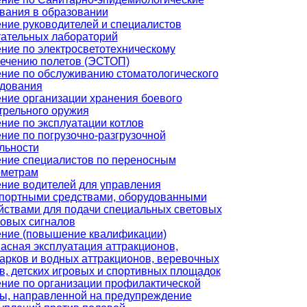
вания в образовании
ние руководителей и специалистов
ательных лабораторий
ние по электросветотехническому
ечению полетов (ЭСТОП)
ние по обслуживанию стоматологического
дования
ние организации хранения боевого
трельного оружия
ние по эксплуатации котлов
ние по погрузочно-разгрузочной
льности
ние специалистов по переносным
ометрам
ние водителей для управления
портными средствами, оборудованными
йствами для подачи специальных световых
ковых сигналов
ние (повышение квалификации)
асная эксплуатация аттракционов,
арков и водных аттракционов, веревочных
в, детских игровых и спортивных площадок
ние по организации профилактической
ы, направленной на предупреждение