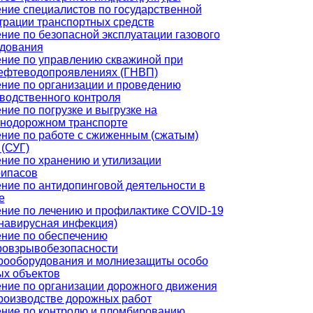
ние специалистов по государственной
трации транспортных средств
ние по безопасной эксплуатации газового
дования
ние по управлению скважиной при
ефтеводопроявлениях (ГНВП)
ние по организации и проведению
водственного контроля
ние по погрузке и выгрузке на
нодорожном транспорте
ние по работе с сжиженным (сжатым)
 (СУГ)
ние по хранению и утилизации
рипасов
ние по антидопинговой деятельности в
е
ние по лечению и профилактике COVID-19
навирусная инфекция)
ние по обеспечению
овзрывобезопасности
рооборудования и молниезащиты особо
х объектов
ние по организации дорожного движения
роизводстве дорожных работ
ние по контролю и пломбированию