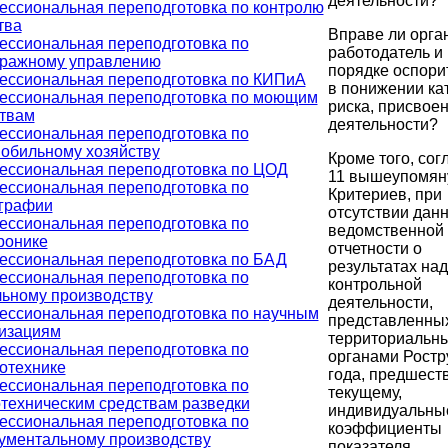
деятельности?
ссиональная переподготовка по контролю
тва
Вправе ли орга
ссиональная переподготовка по
работодатель и 
тражному управлению
порядке оспорит
ссиональная переподготовка по КИПиА
в понижении ка
ссиональная переподготовка по моющим
риска, присвое
твам
деятельности?
ссиональная переподготовка по
обильному хозяйству
Кроме того, сог
ссиональная переподготовка по ЦОД
11 вышеупомян
ссиональная переподготовка по
Критериев, при
графии
отсутствии дан
ссиональная переподготовка по
ведомственной
ронике
отчетности о
ссиональная переподготовка по БАД
результатах над
ссиональная переподготовка по
контрольной
ьному производству
деятельности,
ссиональная переподготовка по научным
представленны
изациям
территориальн
ссиональная переподготовка по
органами Ростру
отехнике
года, предшес
ссиональная переподготовка по
текущему,
техническим средствам разведки
индивидуальны
ссиональная переподготовка по
коэффициенты
ументальному производству
показателя