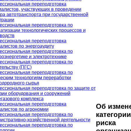
ссиональная переподготовка
алистов, участвующих в проведении
ра автотранспорта при государственной
трации
ссиональная переподготовка по
атизации технологических процессов и
водств
ссиональная переподготовка
алистов по энергоаудиту
ссиональная переподготовка по
роэнергетике и электротехнике
ссиональная переподготовка по
тельству (ПГС)
ссиональная переподготовка по
еским технологиям переработки
одородного сырья
ссиональная переподготовка по защите от
зии оборудования и сооружений
газового комплекса
ссиональная переподготовка
Об измен
алистов по агрономии
категории
ссиональная переподготовка по
истративно-хозяйственной деятельности
риска
ссиональная переподготовка по
организа
ологии