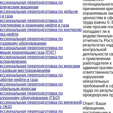
ссиональная переподготовка по
потенциального
авлическим машинам
причинения вр
ссиональная переподготовка по добыче
охраняемым за
 и газа
ценностям в сф
ссиональная переподготовка по
труда равны 0. 
портировке и хранению нефти и газа
этим просим по
ссиональная переподготовка по контролю
попадают ли в
тва нефти
ведомственную
ссиональная переподготовка по
отчетность Рост
газовому оборудованию
результатах над
ссиональная переподготовка по
контрольной
мным хранилищам газа (ПХГ)
деятельности с
ссиональная переподготовка по
о привлечении
аспределению
работодателя к
ссиональная переподготовка по морским
административ
егазовым месторождениям
ответственности
ссиональная переподготовка по
нарушение
аботке нефти и газа
обязательных
ссиональная переподготовка по
требований в с
мобильным дорогам
труда по резуль
ссиональная переподготовка по
прокурорских п
аллонному оборудованию (ГБО)
ссиональная переподготовка по железной
Ответ: Ваше
е (ЖД)
обращение,
ссиональная переподготовка по
поступившее в