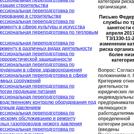
категории риска
изации строительства
организации.
ссиональная переподготовка по
тированию в строительстве
Письмо Феде
ссиональная переподготовка по
службы по т
жменту в сфере культуры и искусства
занятости 
ссиональная переподготовка по тепловым
апреля 2017
ТЗ/1330-11-
ссиональная переподготовка по
изменении ка
жменту в различных видах деятельности
риска организ
ссиональная переподготовка по
более низ
еррористической защищенности
категори
ссиональная переподготовка по
руденции в сфере здравоохранения
Вопрос: Соглас
ссиональная переподготовка в сфере
положениям п. 
емных сооружений
Критериев отне
ссиональная переподготовка по
деятельности
логии продукции питания
юридических ли
ссиональная переподготовка по
индивидуальны
водственному контролю оборудования под
предпринимате
точным давлением
являющихся
ссиональная переподготовка по
работодателями
ческому обслуживанию и ремонту
определенной
ных газопроводов низкого давления
категории риска
ссиональная переподготовка по
(введены