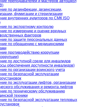
ние преподавателей и мастеров автошкол
В)
ние по дезинфекции, дезинсекции,
изации, фумигации и стерилизации
ние внутренних аудиторов по СМК ISO
)
ние по экспортному контролю
ние по измерению и оценке вредных
водственных факторов
ние по защите персональных данных
ние по обращению с медицинскими
ами
ние противодействию коррупции
коррупции)
ние по доступной среде для инвалидов
осы обеспечения доступности инвалидов)
ние по организации воинского учета
ние по безопасной эксплуатации
роустановок
ние по эксплуатации лифтов, организации
ческого обслуживания и ремонта лифтов
ние по техническому обслуживанию
инской техники
ние по безопасной эксплуатации тепловых
оустановок