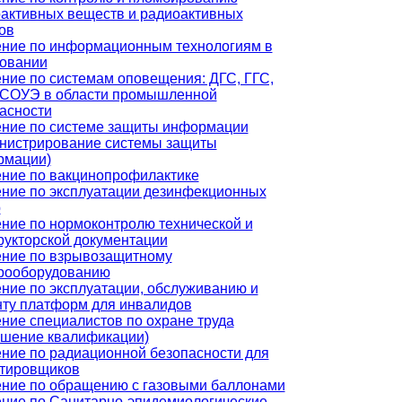
активных веществ и радиоактивных
ов
ние по информационным технологиям в
овании
ние по системам оповещения: ДГС, ГГС,
 СОУЭ в области промышленной
асности
ние по системе защиты информации
нистрирование системы защиты
рмации)
ние по вакцинопрофилактике
ние по эксплуатации дезинфекционных
р
ние по нормоконтролю технической и
рукторской документации
ние по взрывозащитному
рооборудованию
ние по эксплуатации, обслуживанию и
ту платформ для инвалидов
ние специалистов по охране труда
шение квалификации)
ние по радиационной безопасности для
тировщиков
ние по обращению с газовыми баллонами
ние по Санитарно-эпидемиологические