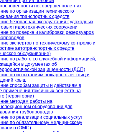
уплений против половой
косновенности несовершеннолетних
ние по организации технического
живания транспортных средств
ние безопасная эксплуатация судоходных
товых гидротехнических сооружени
ние по поверке и калибровки резервуаров
бопроводов
ние экспертов по техническому контролю и
остике автотранспортных средств
ическое обслуживание)
ние по работе со служебной информацией,
жащейся в документах об
еррористической защищенности (ДСП)
ние по испытаниям пожарных лестниц и
ждений крыш
ние способам защиты и действиям в
е применения токсичных веществ на
те (территории)
ние методам работы на
нспекционном оборудовании для
дования трубопроводов
ние по реализации социальных услуг
ние по обязательному медицинскому
ованию (ОМС)