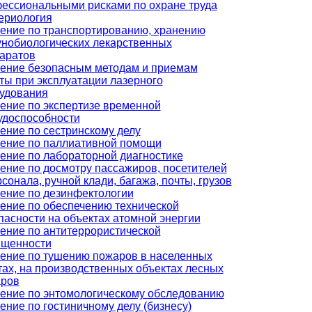
ессиональными рисками по охране труда
ериология
ение по транспортированию, хранению
нобиологических лекарственных
аратов
ение безопасным методам и приемам
ты при эксплуатации лазерного
удования
ение по экспертизе временной
удоспособности
ение по сестринскому делу
ение по паллиативной помощи
ение по лабораторной диагностике
ение по досмотру пассажиров, посетителей
рсонала, ручной клади, багажа, почты, грузов
ение по дезинфектологии
ение по обеспечению технической
пасности на объектах атомной энергии
ение по антитеррористической
щенности
ение по тушению пожаров в населенных
тах, на производственных объектах лесных
ров
ение по энтомологическому обследованию
ение по гостиничному делу (бизнесу)