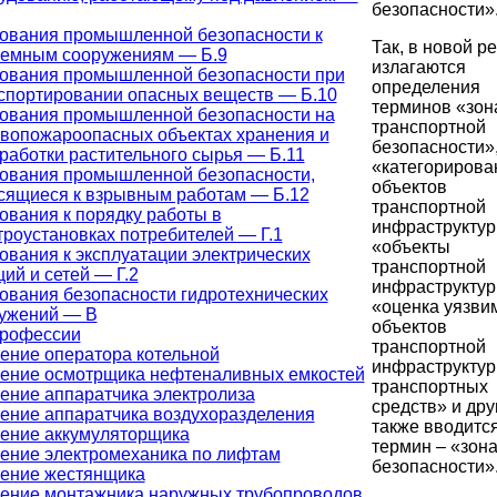
безопасности»
ования промышленной безопасности к
Так, в новой р
емным сооружениям — Б.9
излагаются
ования промышленной безопасности при
определения
спортировании опасных веществ — Б.10
терминов «зон
ования промышленной безопасности на
транспортной
вопожароопасных объектах хранения и
безопасности»
работки растительного сырья — Б.11
«категорирова
ования промышленной безопасности,
объектов
сящиеся к взрывным работам — Б.12
транспортной
ования к порядку работы в
инфраструктур
троустановках потребителей — Г.1
«объекты
ования к эксплуатации электрических
транспортной
ций и сетей — Г.2
инфраструктур
ования безопасности гидротехнических
«оценка уязви
ужений — В
объектов
профессии
транспортной
ение оператора котельной
инфраструктур
ение осмотрщика нефтеналивных емкостей
транспортных
ение аппаратчика электролиза
средств» и друг
ение аппаратчика воздухоразделения
также вводитс
ение аккумуляторщика
термин – «зон
ение электромеханика по лифтам
безопасности»
ение жестянщика
ение монтажника наружных трубопроводов