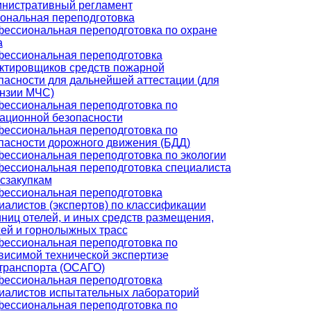
нистративный регламент
ональная переподготовка
ессиональная переподготовка по охране
а
ессиональная переподготовка
ктировщиков средств пожарной
пасности для дальнейшей аттестации (для
нзии МЧС)
ессиональная переподготовка по
ационной безопасности
ессиональная переподготовка по
пасности дорожного движения (БДД)
ессиональная переподготовка по экологии
ессиональная переподготовка специалиста
осзакупкам
ессиональная переподготовка
иалистов (экспертов) по классификации
иниц отелей, и иных средств размещения,
ей и горнолыжных трасс
ессиональная переподготовка по
висимой технической экспертизе
транспорта (ОСАГО)
ессиональная переподготовка
иалистов испытательных лабораторий
ессиональная переподготовка по