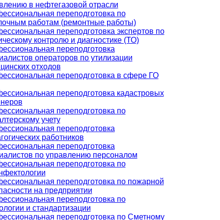
влению в нефтегазовой отрасли
ессиональная переподготовка по
лочным работам (ремонтные работы)
ессиональная переподготовка экспертов по
ическому контролю и диагностике (ТО)
ессиональная переподготовка
иалистов операторов по утилизации
цинских отходов
ессиональная переподготовка в сфере ГО
ессиональная переподготовка кадастровых
неров
ессиональная переподготовка по
алтерскому учету
ессиональная переподготовка
гогических работников
ессиональная переподготовка
иалистов по управлению персоналом
ессиональная переподготовка по
нфектологии
ессиональная переподготовка по пожарной
пасности на предприятии
ессиональная переподготовка по
ологии и стандартизации
ессиональная переподготовка по Сметному