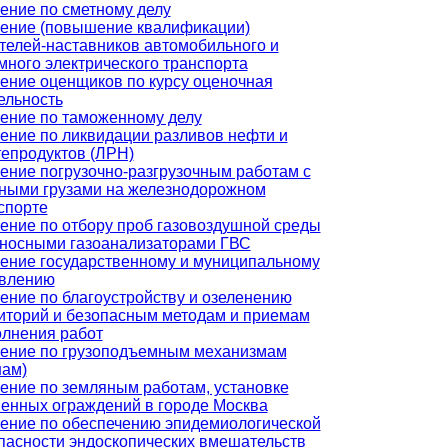
ение по сметному делу
ение (повышение квалификации)
телей-наставников автомобильного и
много электрического транспорта
ение оценщиков по курсу оценочная
ельность
ение по таможенному делу
ение по ликвидации разливов нефти и
епродуктов (ЛРН)
ение погрузочно-разгрузочным работам с
ными грузами на железнодорожном
спорте
ение по отбору проб газовоздушной среды
носными газоанализаторами ГВС
ение государственному и муниципальному
влению
ение по благоустройству и озеленению
иторий и безопасным методам и приемам
лнения работ
ение по грузоподъемным механизмам
нам)
ение по земляным работам, установке
енных ограждений в городе Москва
ение по обеспечению эпидемиологической
пасности эндоскопических вмешательств