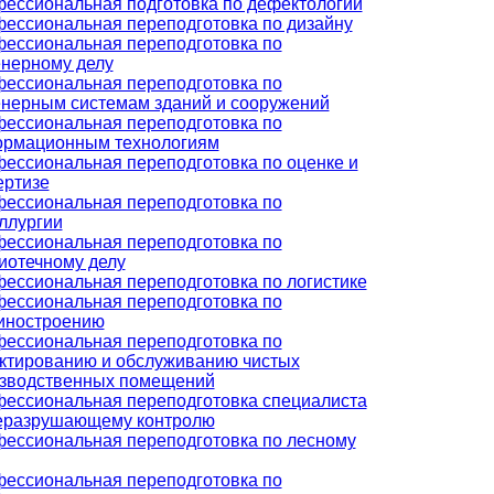
ессиональная подготовка по дефектологии
ессиональная переподготовка по дизайну
ессиональная переподготовка по
нерному делу
ессиональная переподготовка по
нерным системам зданий и сооружений
ессиональная переподготовка по
рмационным технологиям
ессиональная переподготовка по оценке и
ертизе
ессиональная переподготовка по
ллургии
ессиональная переподготовка по
иотечному делу
ессиональная переподготовка по логистике
ессиональная переподготовка по
иностроению
ессиональная переподготовка по
ктированию и обслуживанию чистых
зводственных помещений
ессиональная переподготовка специалиста
еразрушающему контролю
ессиональная переподготовка по лесному
ессиональная переподготовка по