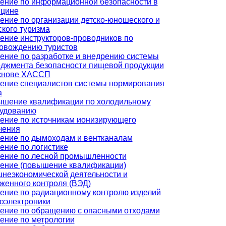
ение по информационной безопасности в
цине
ение по организации детско-юношеского и
ского туризма
ение инструкторов-проводников по
овождению туристов
ение по разработке и внедрению системы
джмента безопасности пищевой продукции
снове ХАССП
ение специалистов системы нормирования
а
шение квалификации по холодильному
удованию
ение по источникам ионизирующего
чения
ение по дымоходам и вентканалам
ение по логистике
ение по лесной промышленности
ение (повышение квалификации)
неэкономической деятельности и
женного контроля (ВЭД)
ение по радиационному контролю изделий
оэлектроники
ение по обращению с опасными отходами
ение по метрологии