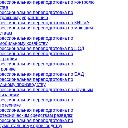
ессиональная переподготовка по контролю
ства
ессиональная переподготовка по
тражному управлению
ессиональная переподготовка по КИПиА
ессиональная переподготовка по моющим
ствам
ессиональная переподготовка по
мобильному хозяйству
ессиональная переподготовка по ЦОД
ессиональная переподготовка по
ографии
ессиональная переподготовка по
тронике
ессиональная переподготовка по БАД
ессиональная переподготовка по
льному производству
ессиональная переподготовка по научным
низациям
ессиональная переподготовка по
тотехнике
ессиональная переподготовка по
отехническим средствам разведки
ессиональная переподготовка по
рументальному производству