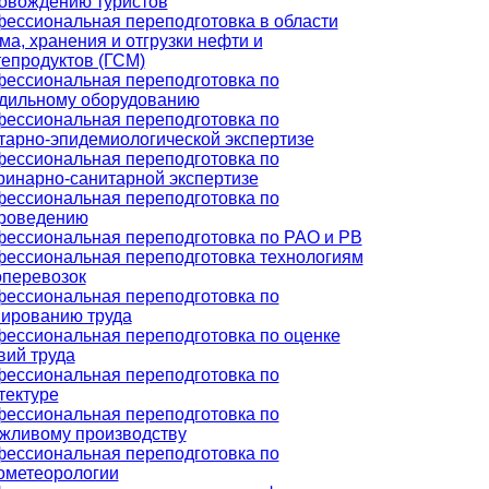
овождению туристов
ессиональная переподготовка в области
ма, хранения и отгрузки нефти и
епродуктов (ГСМ)
ессиональная переподготовка по
дильному оборудованию
ессиональная переподготовка по
тарно-эпидемиологической экспертизе
ессиональная переподготовка по
ринарно-санитарной экспертизе
ессиональная переподготовка по
роведению
ессиональная переподготовка по РАО и РВ
ессиональная переподготовка технологиям
оперевозок
ессиональная переподготовка по
ированию труда
ессиональная переподготовка по оценке
вий труда
ессиональная переподготовка по
тектуре
ессиональная переподготовка по
жливому производству
ессиональная переподготовка по
ометеорологии