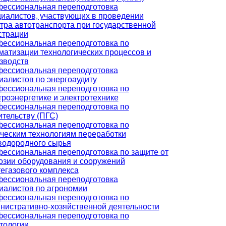
ессиональная переподготовка
иалистов, участвующих в проведении
тра автотранспорта при государственной
страции
ессиональная переподготовка по
матизации технологических процессов и
зводств
ессиональная переподготовка
иалистов по энергоаудиту
ессиональная переподготовка по
троэнергетике и электротехнике
ессиональная переподготовка по
ительству (ПГС)
ессиональная переподготовка по
ческим технологиям переработки
водородного сырья
ессиональная переподготовка по защите от
озии оборудования и сооружений
егазового комплекса
ессиональная переподготовка
иалистов по агрономии
ессиональная переподготовка по
нистративно-хозяйственной деятельности
ессиональная переподготовка по
тологии