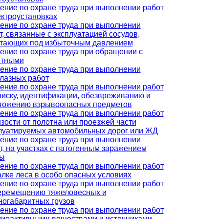
ение по охране труда при выполнении работ
ектроустановках
ение по охране труда при выполнении
т, связанные с эксплуатацией сосудов,
тающих под избыточным давлением
ение по охране труда при обращении с
отными
ение по охране труда при выполнении
лазных работ
ение по охране труда при выполнении работ
оиску, идентификации, обезвреживанию и
тожению взрывоопасных предметов
ение по охране труда при выполнении работ
изости от полотна или проезжей части
луатируемых автомобильных дорог или ЖД
ение по охране труда при выполнении
т, на участках с патогенным заражением
вы
ение по охране труда при выполнении работ
алке леса в особо опасных условиях
ение по охране труда при выполнении работ
еремещению тяжеловесных и
ногабаритных грузов
ение по охране труда при выполнении работ
диоактивными веществами и источниками