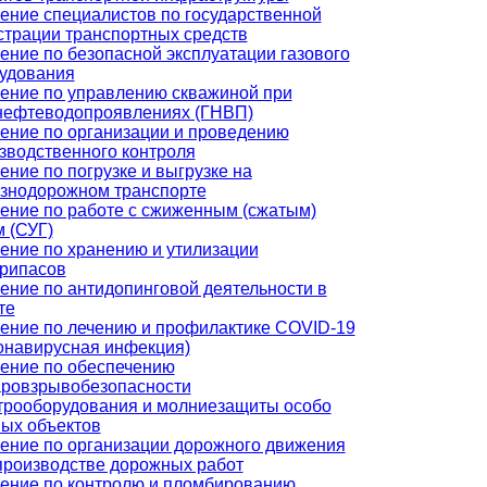
ение специалистов по государственной
страции транспортных средств
ение по безопасной эксплуатации газового
удования
ение по управлению скважиной при
нефтеводопроявлениях (ГНВП)
ение по организации и проведению
зводственного контроля
ение по погрузке и выгрузке на
знодорожном транспорте
ение по работе с сжиженным (сжатым)
м (СУГ)
ение по хранению и утилизации
рипасов
ение по антидопинговой деятельности в
те
ение по лечению и профилактике COVID-19
онавирусная инфекция)
ение по обеспечению
ровзрывобезопасности
трооборудования и молниезащиты особо
ых объектов
ение по организации дорожного движения
производстве дорожных работ
ение по контролю и пломбированию