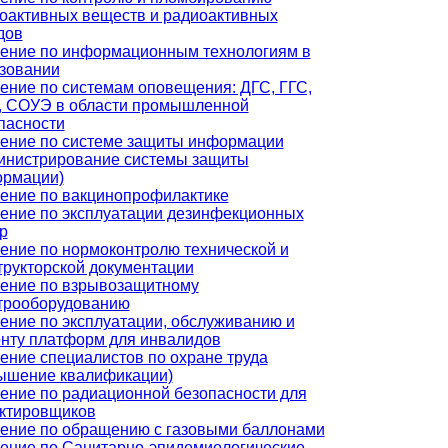
оактивных веществ и радиоактивных
дов
ение по информационным технологиям в
зовании
ение по системам оповещения: ДГС, ГГС,
 СОУЭ в области промышленной
пасности
ение по системе защиты информации
инистрирование системы защиты
рмации)
ение по вакцинопрофилактике
ение по эксплуатации дезинфекционных
р
ение по нормоконтролю технической и
трукторской документации
ение по взрывозащитному
трооборудованию
ение по эксплуатации, обслуживанию и
нту платформ для инвалидов
ение специалистов по охране труда
ышение квалификации)
ение по радиационной безопасности для
ктировщиков
ение по обращению с газовыми баллонами
ение по Санитарно-эпидемиологические