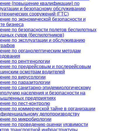
ение (повышение квалификации) по
луатации и безопасному обслуживанию
отехнических сооружений (ГТС)
ение по экономической безопасности и
те бизнеса
ение по безопасности полетов беспилотных
ушных судов (беспилотников)
ение по эксплуатации и обслуживанию
графов
ение по органолептическим методам
едования
ение по рентгенологии
ение по предрейсовым и послерейсовым
цинским осмотрам водителей
ение по вирусологии
ение по паразитологии
ение по санитарно-эпидемиологическому
ополучию населения и безопасности на
ышленных предприятиях
ение по пест-контролю
ение по коммерческой тайне в организации
нфиденциальному делопроизводству
ение по микробиологии
ение по проведению оценки уязвимости
ктов транспортной инфраструктуры