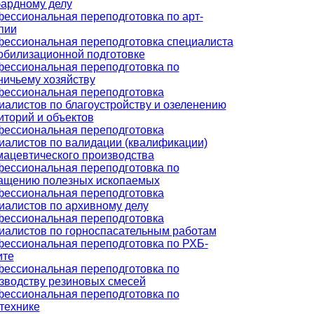
ардному делу
ессиональная переподготовка по арт-
пии
ессиональная переподготовка специалиста
обилизационной подготовке
ессиональная переподготовка по
ничьему хозяйству
ессиональная переподготовка
иалистов по благоустройству и озеленению
иторий и объектов
ессиональная переподготовка
иалистов по валидации (квалификации)
ацевтического производства
ессиональная переподготовка по
ащению полезных ископаемых
ессиональная переподготовка
иалистов по архивному делу
ессиональная переподготовка
иалистов по горноспасательным работам
ессиональная переподготовка по РХБ-
ите
ессиональная переподготовка по
зводству резиновых смесей
ессиональная переподготовка по
технике