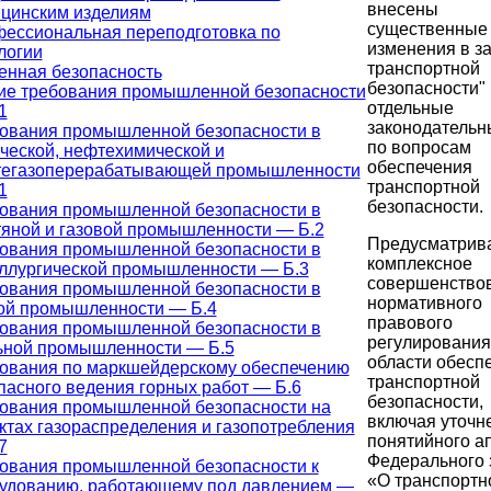
внесены
цинским изделиям
существенные
ессиональная переподготовка по
изменения в за
логии
транспортной
нная безопасность
безопасности" 
е требования промышленной безопасности
отдельные
1
законодательн
ования промышленной безопасности в
по вопросам
ческой, нефтехимической и
обеспечения
егазоперерабатывающей промышленности
транспортной
1
безопасности.
ования промышленной безопасности в
яной и газовой промышленности — Б.2
Предусматрив
ования промышленной безопасности в
комплексное
ллургической промышленности — Б.3
совершенство
ования промышленной безопасности в
нормативного
ой промышленности — Б.4
правового
ования промышленной безопасности в
регулирования
ьной промышленности — Б.5
области обесп
ования по маркшейдерскому обеспечению
транспортной
пасного ведения горных работ — Б.6
безопасности,
ования промышленной безопасности на
включая уточн
ктах газораспределения и газопотребления
понятийного а
7
Федерального 
ования промышленной безопасности к
«О транспортн
удованию, работающему под давлением —