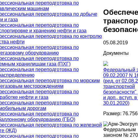
ессиональная переподготовка по
авлическим машинам
Обеспеч
ессиональная переподготовка по добыче
транспор
и и газа
ессиональная переподготовка по
безопасн
спортировке и хранению нефти и газа
ессиональная переподготовка по контролю
ства нефти
05.08.2019
ессиональная переподготовка по
егазовому оборудованию
Документы
ессиональная переподготовка по
емным хранилищам газа (ПХГ)
ессиональная переподготовка по
Федеральный з
распределению
09.02.2007 N 1
ессиональная переподготовка по морским
(ред. от 02.08.
егазовым месторождениям
транспортной
ессиональная переподготовка по
безопасности" 
работке нефти и газа
и доп., вступ. в
ессиональная переподготовка по
30.01.2020)
мобильным дорогам
Размер: 76.756
ессиональная переподготовка по
баллонному оборудованию (ГБО)
ессиональная переподготовка по железной
Федеральным
ге (ЖД)
законом № 27
ессиональная переподготовка по