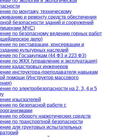
ение по экологии и экологической
пасности
ение по монтажу, техническому
уживанию и ремонту средств обеспечения
рной безопасности зданий и сооружений
 лицензии МЧС)
ение по безопасному ведению горных работ
кшейдерское дело)
ение по реставрации, консервации и
озданию культурных наследий
ение по Госзакупкам (44 ФЗ и 223 ФЗ)
ение по ЖКХ (управление и эксплуатация)
ение кадастровых инженеров
ение инструктора-преподавателя навыкам
ой помощи (Инструктор массового
ения)
ение по электробезопасности на 2, 3, 4 и 5
пу
ение изыскателей
ение по безопасной работе с
оорганизмами
ение по обороту наркотических средств
ение по транспортной безопасности
ение для грунтовых испытательных
раторий