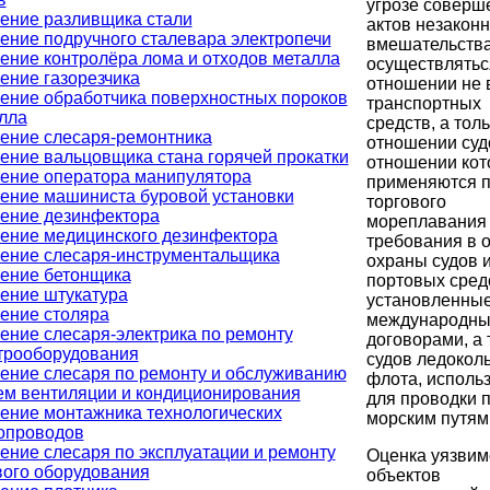
угрозе соверш
ение разливщика стали
актов незаконн
ение подручного сталевара электропечи
вмешательства
ение контролёра лома и отходов металла
осуществлятьс
ение газорезчика
отношении не 
ение обработчика поверхностных пороков
транспортных
лла
средств, а толь
ение слесаря-ремонтника
отношении суд
ение вальцовщика стана горячей прокатки
отношении кот
ение оператора манипулятора
применяются 
ение машиниста буровой установки
торгового
ение дезинфектора
мореплавания
ение медицинского дезинфектора
требования в 
ение слесаря-инструментальщика
охраны судов 
ение бетонщика
портовых сред
ение штукатура
установленны
ение столяра
международн
ение слесаря-электрика по ремонту
договорами, а 
трооборудования
судов ледокол
ение слесаря по ремонту и обслуживанию
флота, исполь
ем вентиляции и кондиционирования
для проводки 
ение монтажника технологических
морским путям
опроводов
ение слесаря по эксплуатации и ремонту
Оценка уязвим
вого оборудования
объектов