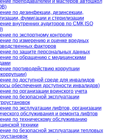
ение преподавателей и мастеров автошкол
ОВ)
ение по дезинфекции, дезинсекции,
тизации, фумигации и стерилизации
ение внутренних аудиторов по СМК ISO
)
ение по экспортному контролю
ение по измерению и оценке вредных
зводственных факторов
ение по защите персональных данных
ение по обращению с медицинскими
дами
ение противодействию коррупции
икоррупции)
ение по доступной среде для инвалидов
росы обеспечения доступности инвалидов)
ение по организации воинского учета
ение по безопасной эксплуатации
троустановок
ение по эксплуатации лифтов, организации
ического обслуживания и ремонта лифтов
ение по техническому обслуживанию
цинской техники
ение по безопасной эксплуатации тепловых
гоустановок