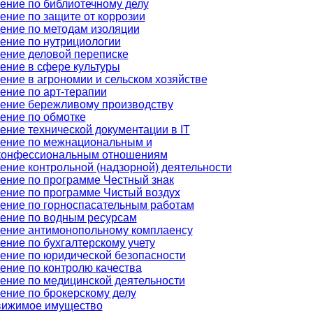
ение по библиотечному делу
ение по защите от коррозии
ение по методам изоляции
ение по нутрициологии
ение деловой переписке
ение в сфере культуры
ение в агрономии и сельском хозяйстве
ение по арт-терапии
ение бережливому производству
ение по обмотке
ение технической документации в IT
ение по межнациональным и
онфессиональным отношениям
ение контрольной (надзорной) деятельности
ение по программе Честный знак
ение по программе Чистый воздух
ение по горноспасательным работам
ение по водным ресурсам
ение антимонопольному комплаенсу
ение по бухгалтерскому учету
ение по юридической безопасности
ение по контролю качества
ение по медицинской деятельности
ение по брокерскому делу
ижимое имущество