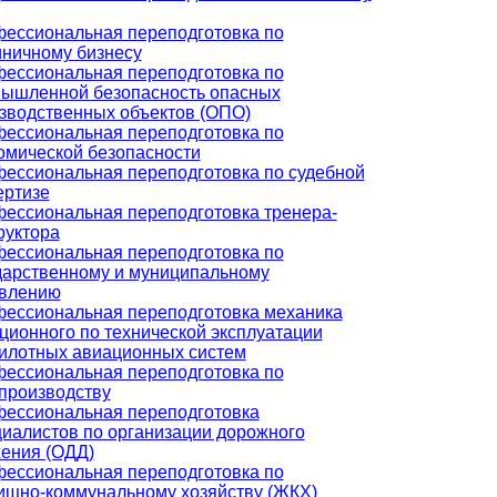
ессиональная переподготовка по
иничному бизнесу
ессиональная переподготовка по
ышленной безопасность опасных
зводственных объектов (ОПО)
ессиональная переподготовка по
омической безопасности
ессиональная переподготовка по судебной
ертизе
ессиональная переподготовка тренера-
руктора
ессиональная переподготовка по
дарственному и муниципальному
влению
ессиональная переподготовка механика
ционного по технической эксплуатации
илотных авиационных систем
ессиональная переподготовка по
производству
ессиональная переподготовка
иалистов по организации дорожного
ения (ОДД)
ессиональная переподготовка по
щно-коммунальному хозяйству (ЖКХ)