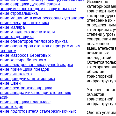
Исключено
ение сварщика дуговой сварки
категорирован
авящимся электродом в защитном газе
транспортных 
ение стропальщика
как процедуры
ение машиниста компрессорных установок
отнесение их к
ение слесаря-сантехника
определенным
ение маляра
категориям с у
ение младшего воспитателя
степени угроз
ение кладовщика
совершения ак
ение операторов теплового пункта
незаконного
ение операторов станков с программным
вмешательства
влением
возможных
ение матросов береговых
последствий.
ение кассира билетного
Остается тольк
ение электросварщика ручной сварки
категорирован
ение приемщика поездов
объектов
ение сигналиста
транспортной
ение доводчика-притирщика
инфраструктур
ение швеи
ение электрогазосварщика
Уточнен соста
ение аппаратчика по приготовлению
объектов
ьсий
транспортной
ение сварщика пластмасс
инфраструктур
ение токаря
ение подготовителя сталеразливочных
Оценка уязвим
в