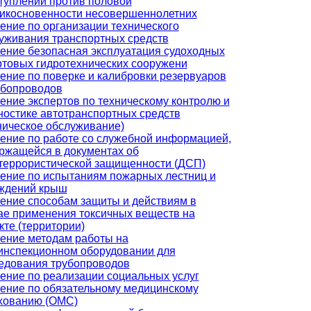
туплений против половой
икосновенности несовершеннолетних
ение по организации технического
уживания транспортных средств
ение безопасная эксплуатация судоходных
ртовых гидротехнических сооружени
ение по поверке и калибровки резервуаров
убопроводов
ение экспертов по техническому контролю и
ностике автотранспортных средств
ническое обслуживание)
ение по работе со служебной информацией,
ржащейся в документах об
террористической защищенности (ДСП)
ение по испытаниям пожарных лестниц и
ждений крыш
ение способам защиты и действиям в
ае применения токсичных веществ на
кте (территории)
ение методам работы на
инспекционном оборудовании для
едования трубопроводов
ение по реализации социальных услуг
ение по обязательному медицинскому
хованию (ОМС)