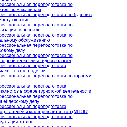
ессиональная переподготовка по
ительным машинам
ессиональная переподготовка по бурению
монту скважин
ессиональная переподготовка по
низации перевозок
ессиональная переподготовка по
альному обслуживанию
ессиональная переподготовка по
ховому делу
ессиональная переподготовка по
нерной геологии и гидрогеологии
ессиональная переподготовка
иалистов по геодезии
ессиональная переподготовка по горному
ессиональная переподготовка
иалистов в сфере туристской деятельности
ессиональная переподготовка по
шейдерскому делу
ессиональная переподготовка
одавателей и мастеров автошкол (МПОВ)
ессиональная переподготовка по
луатации котлов
ессиональная переподготовка по