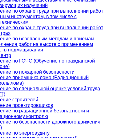
зирующих излучений
ение по охране труда при выполнении работ
чным инструментом, в том числе с
техническим
ение по охране труда при выполнении работ
атрах
ение по безопасным методам и приемам
лнения работ на высоте с применением
ств подмащивания
центр
ение по ГОЧС (Обучение по гражданской
оне)
ение по пожарной безопасности
ение приемщика лома (Радиационный
роль лома)
ение по специальной оценке условий труда
Т)
ение строителей
ение проектировщиков
ение по радиационной безопасности и
ационному контролю
ение по безопасности дорожного движения
)
ение по энергоаудиту