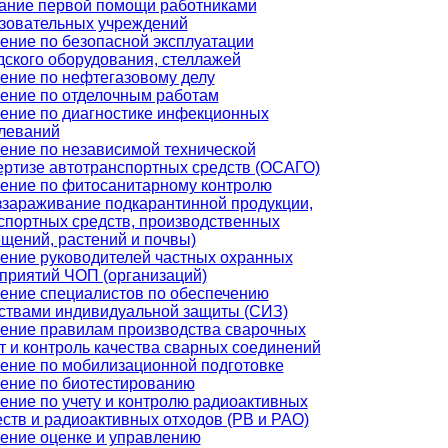
ание первой помощи работниками
зовательных учреждений
ение по безопасной эксплуатации
дского оборудования, стеллажей
ение по нефтегазовому делу
ение по отделочным работам
ение по диагностике инфекционных
леваний
ение по независимой технической
ертизе автотранспортных средств (ОСАГО)
ение по фитосанитарному контролю
ззараживание подкарантинной продукции,
спортных средств, производственных
щений, растений и почвы)
ение руководителей частных охранных
приятий ЧОП (организаций)
ение специалистов по обеспечению
ствами индивидуальной защиты (СИЗ)
ение правилам производства сварочных
т и контроль качества сварных соединений
ение по мобилизационной подготовке
ение по биотестированию
ение по учету и контролю радиоактивных
ств и радиоактивных отходов (РВ и РАО)
ение оценке и управлению