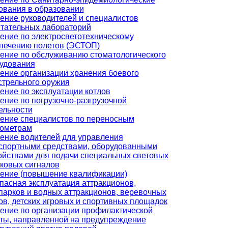
ования в образовании
ение руководителей и специалистов
тательных лабораторий
ение по электросветотехническому
печению полетов (ЭСТОП)
ение по обслуживанию стоматологического
удования
ение организации хранения боевого
стрельного оружия
ение по эксплуатации котлов
ение по погрузочно-разгрузочной
ельности
ение специалистов по переносным
ометрам
ение водителей для управления
спортными средствами, оборудованными
ойствами для подачи специальных световых
уковых сигналов
ение (повышение квалификации)
пасная эксплуатация аттракционов,
парков и водных аттракционов, веревочных
ов, детских игровых и спортивных площадок
ение по организации профилактической
ты, направленной на предупреждение