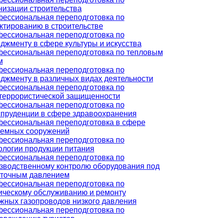
низации строительства
ессиональная переподготовка по
ктированию в строительстве
ессиональная переподготовка по
джменту в сфере культуры и искусства
ессиональная переподготовка по тепловым
м
ессиональная переподготовка по
джменту в различных видах деятельности
ессиональная переподготовка по
террористической защищенности
ессиональная переподготовка по
пруденции в сфере здравоохранения
ессиональная переподготовка в сфере
емных сооружений
ессиональная переподготовка по
ологии продукции питания
ессиональная переподготовка по
зводственному контролю оборудования под
точным давлением
ессиональная переподготовка по
ическому обслуживанию и ремонту
жных газопроводов низкого давления
ессиональная переподготовка по