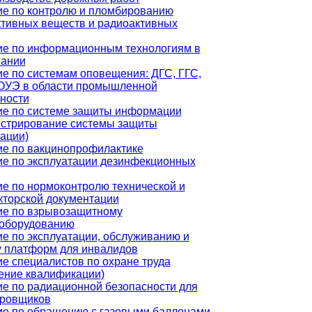
е по контролю и пломбированию
тивных веществ и радиоактивных
ие по информационным технологиям в
вании
е по системам оповещения: ДГС, ГГС,
ОУЭ в области промышленной
ности
ие по системе защиты информации
истрирование системы защиты
ации)
е по вакцинопрофилактике
е по эксплуатации дезинфекционных
е по нормоконтролю технической и
кторской документации
ие по взрывозащитному
ооборудованию
е по эксплуатации, обслуживанию и
 платформ для инвалидов
е специалистов по охране труда
ение квалификации)
е по радиационной безопасности для
ировщиков
е по обращению с газовыми баллонами