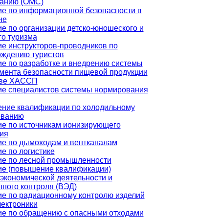
ванию (ОМС)
е по информационной безопасности в
не
е по организации детско-юношеского и
го туризма
е инструкторов-проводников по
ождению туристов
е по разработке и внедрению системы
ента безопасности пищевой продукции
ове ХАССП
е специалистов системы нормирования
ние квалификации по холодильному
ованию
е по источникам ионизирующего
ия
е по дымоходам и вентканалам
е по логистике
ие по лесной промышленности
ие (повышение квалификации)
кономической деятельности и
ного контроля (ВЭД)
е по радиационному контролю изделий
ектроники
е по обращению с опасными отходами