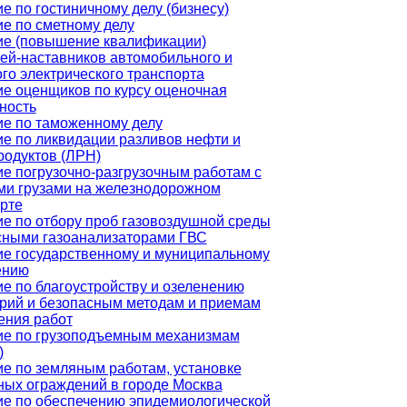
е по гостиничному делу (бизнесу)
е по сметному делу
ие (повышение квалификации)
ей-наставников автомобильного и
го электрического транспорта
е оценщиков по курсу оценочная
ность
е по таможенному делу
е по ликвидации разливов нефти и
одуктов (ЛРН)
е погрузочно-разгрузочным работам с
ми грузами на железнодорожном
рте
е по отбору проб газовоздушной среды
сными газоанализаторами ГВС
е государственному и муниципальному
ению
е по благоустройству и озеленению
рий и безопасным методам и приемам
ения работ
ие по грузоподъемным механизмам
)
е по земляным работам, установке
ых ограждений в городе Москва
е по обеспечению эпидемиологической