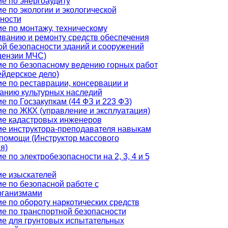
е по энергоаудиту
е по экологии и экологической
ности
е по монтажу, техническому
ванию и ремонту средств обеспечения
й безопасности зданий и сооружений
цензии МЧС)
е по безопасному ведению горных работ
йдерское дело)
е по реставрации, консервации и
анию культурных наследий
е по Госзакупкам (44 ФЗ и 223 ФЗ)
е по ЖКХ (управление и эксплуатация)
ие кадастровых инженеров
е инструктора-преподавателя навыкам
помощи (Инструктор массового
я)
е по электробезопасности на 2, 3, 4 и 5
е изыскателей
е по безопасной работе с
рганизмами
е по обороту наркотических средств
е по транспортной безопасности
е для грунтовых испытательных