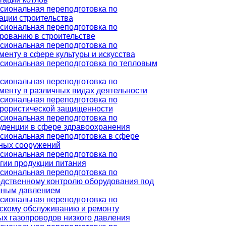
иональная переподготовка по
ации строительства
иональная переподготовка по
рованию в строительстве
иональная переподготовка по
енту в сфере культуры и искусства
сиональная переподготовка по тепловым
иональная переподготовка по
енту в различных видах деятельности
иональная переподготовка по
рористической защищенности
иональная переподготовка по
денции в сфере здравоохранения
иональная переподготовка в сфере
ных сооружений
иональная переподготовка по
гии продукции питания
иональная переподготовка по
дственному контролю оборудования под
чным давлением
иональная переподготовка по
скому обслуживанию и ремонту
х газопроводов низкого давления