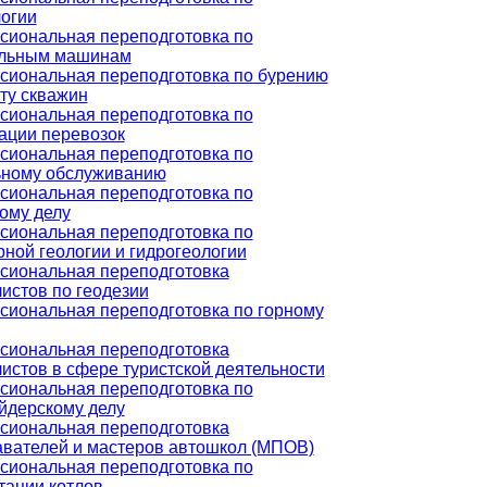
огии
иональная переподготовка по
ельным машинам
иональная переподготовка по бурению
ту скважин
иональная переподготовка по
ации перевозок
иональная переподготовка по
ьному обслуживанию
иональная переподготовка по
ому делу
иональная переподготовка по
ной геологии и гидрогеологии
сиональная переподготовка
истов по геодезии
иональная переподготовка по горному
сиональная переподготовка
истов в сфере туристской деятельности
иональная переподготовка по
йдерскому делу
сиональная переподготовка
вателей и мастеров автошкол (МПОВ)
иональная переподготовка по
тации котлов