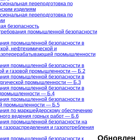
иональная переподготовка по
нским изделиям
иональная переподготовка по
ии
я безопасность
требования промышленной безопасности
ания промышленной безопасности в
кой, нефтехимической и
азоперерабатывающей промышленности
ания промышленной безопасности в
й и газовой промышленности — Б.2
ания промышленной безопасности в
ргической промышленности — Б.3
ания промышленной безопасности в
 промышленности — Б.4
ания промышленной безопасности в
ой промышленности — Б.5
ания по маркшейдерскому обеспечению
ного ведения горных работ — Б.6
ания промышленной безопасности на
х газораспределения и газопотребления
Обновлен
ния промышленной безопасности к