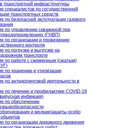
в транспортной инфраструктуры
е специалистов по государственной
ации транспортных средств
е по безопасной эксплуатации газового
ования
е по управлению скважиной при
фтеводопроявлениях (ГНВП)
е по организации и проведению
дственного контроля
е по погрузке и выгрузке на
одорожном транспорте
е по работе с сжиженным (сжатым)
СУГ)
е по хранению и утилизации
пасов
е по антидопинговой деятельности в
е по лечению и профилактике COVID-19
вирусная инфекция)
е по обеспечению
взрывобезопасности
оборудования и молниезащиты особо
 объектов
е по организации дорожного движения
изводстве дорожных работ