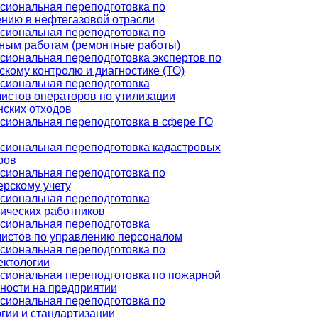
иональная переподготовка по
нию в нефтегазовой отрасли
иональная переподготовка по
ным работам (ремонтные работы)
иональная переподготовка экспертов по
скому контролю и диагностике (ТО)
сиональная переподготовка
истов операторов по утилизации
ских отходов
иональная переподготовка в сфере ГО
иональная переподготовка кадастровых
ров
иональная переподготовка по
ерскому учету
сиональная переподготовка
ических работников
сиональная переподготовка
истов по управлению персоналом
иональная переподготовка по
ектологии
иональная переподготовка по пожарной
ности на предприятии
иональная переподготовка по
гии и стандартизации