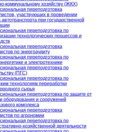
о-коммунальному хозяйству (ЖКХ)
сиональная переподготовка
истов, участвующих в проведении
 автотранспорта при государственной
ации
иональная переподготовка по
изации технологических процессов и
дств
сиональная переподготовка
истов по энергоаудиту
иональная переподготовка по
энергетике и электротехнике
иональная переподготовка по
льству (ПГС)
иональная переподготовка по
ким технологиям переработки
ородного сырья
иональная переподготовка по защите от
и оборудования и сооружений
зового комплекса
сиональная переподготовка
истов по агрономии
иональная переподготовка по
тративно-хозяйственной деятельности
иональная переподготовка по