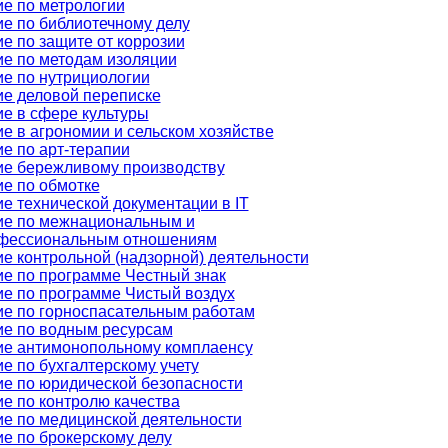
е по метрологии
е по библиотечному делу
е по защите от коррозии
е по методам изоляции
е по нутрициологии
е деловой переписке
е в сфере культуры
е в агрономии и сельском хозяйстве
е по арт-терапии
е бережливому производству
е по обмотке
е технической документации в IT
ие по межнациональным и
фессиональным отношениям
е контрольной (надзорной) деятельности
е по программе Честный знак
е по программе Чистый воздух
е по горноспасательным работам
е по водным ресурсам
ие антимонопольному комплаенсу
е по бухгалтерскому учету
е по юридической безопасности
е по контролю качества
е по медицинской деятельности
е по брокерскому делу