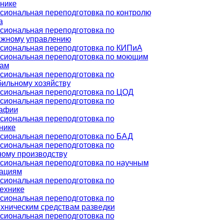
нике
иональная переподготовка по контролю
а
иональная переподготовка по
ажному управлению
сиональная переподготовка по КИПиА
сиональная переподготовка по моющим
вам
иональная переподготовка по
ильному хозяйству
сиональная переподготовка по ЦОД
иональная переподготовка по
рафии
иональная переподготовка по
нике
сиональная переподготовка по БАД
иональная переподготовка по
ому производству
иональная переподготовка по научным
зациям
иональная переподготовка по
ехнике
иональная переподготовка по
хническим средствам разведки
иональная переподготовка по