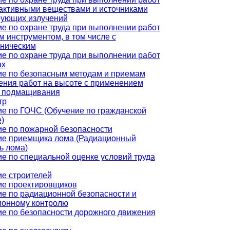
активными веществами и источниками
рующих излучений
е по охране труда при выполнении работ
м инструментом, в том числе с
хническим
е по охране труда при выполнении работ
ах
е по безопасным методам и приемам
ния работ на высоте с применением
в подмащивания
тр
е по ГОЧС (Обучение по гражданской
)
е по пожарной безопасности
ие приемщика лома (Радиационный
ь лома)
е по специальной оценке условий труда
е строителей
ие проектировщиков
е по радиационной безопасности и
ионному контролю
е по безопасности дорожного движения