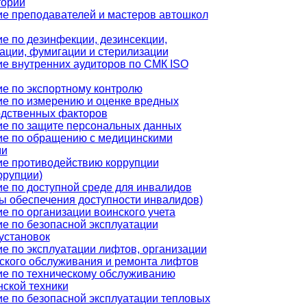
торий
е преподавателей и мастеров автошкол
е по дезинфекции, дезинсекции,
ации, фумигации и стерилизации
е внутренних аудиторов по СМК ISO
е по экспортному контролю
е по измерению и оценке вредных
одственных факторов
е по защите персональных данных
ие по обращению с медицинскими
ми
е противодействию коррупции
ррупции)
е по доступной среде для инвалидов
ы обеспечения доступности инвалидов)
е по организации воинского учета
е по безопасной эксплуатации
установок
е по эксплуатации лифтов, организации
ского обслуживания и ремонта лифтов
е по техническому обслуживанию
ской техники
е по безопасной эксплуатации тепловых