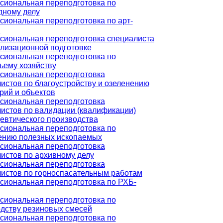
иональная переподготовка по
дному делу
иональная переподготовка по арт-
и
иональная переподготовка специалиста
лизационной подготовке
иональная переподготовка по
ьему хозяйству
сиональная переподготовка
истов по благоустройству и озеленению
рий и объектов
сиональная переподготовка
истов по валидации (квалификации)
втического производства
иональная переподготовка по
ению полезных ископаемых
сиональная переподготовка
истов по архивному делу
сиональная переподготовка
истов по горноспасательным работам
иональная переподготовка по РХБ-
иональная переподготовка по
дству резиновых смесей
иональная переподготовка по