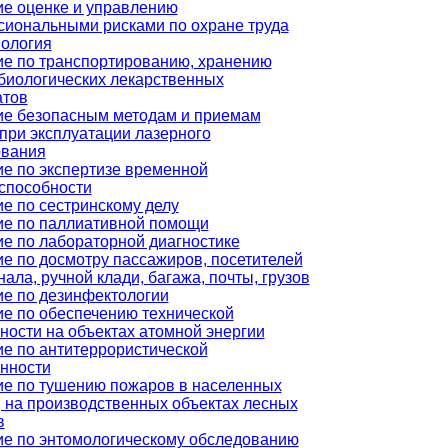
е оценке и управлению
иональными рисками по охране труда
ология
е по транспортированию, хранению
иологических лекарственных
атов
ие безопасным методам и приемам
при эксплуатации лазерного
ования
е по экспертизе временной
способности
е по сестринскому делу
ие по паллиативной помощи
е по лабораторной диагностике
е по досмотру пассажиров, посетителей
нала, ручной клади, багажа, почты, грузов
е по дезинфектологии
е по обеспечению технической
ности на объектах атомной энергии
е по антитеррористической
нности
е по тушению пожаров в населенных
, на производственных объектах лесных
в
е по энтомологическому обследованию