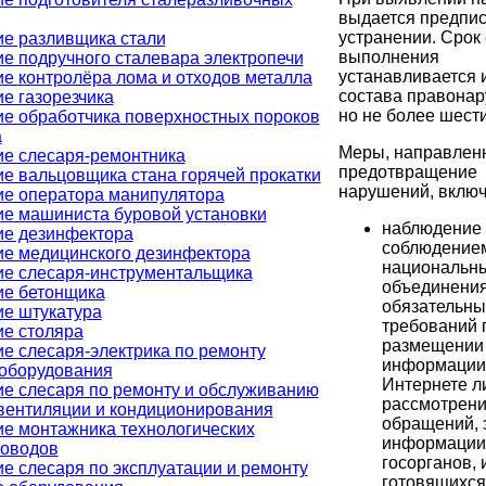
выдается предпис
устранении. Срок 
е разливщика стали
выполнения
е подручного сталевара электропечи
устанавливается 
е контролёра лома и отходов металла
состава правонар
е газорезчика
но не более шест
е обработчика поверхностных пороков
а
Меры, направлен
е слесаря-ремонтника
предотвращение
е вальцовщика стана горячей прокатки
нарушений, включ
е оператора манипулятора
е машиниста буровой установки
наблюдение 
ие дезинфектора
соблюдение
е медицинского дезинфектора
национальн
е слесаря-инструментальщика
объединени
ие бетонщика
обязательны
е штукатура
требований 
е столяра
размещении
е слесаря-электрика по ремонту
информации
оборудования
Интернете л
е слесаря по ремонту и обслуживанию
рассмотрен
вентиляции и кондиционирования
обращений, 
е монтажника технологических
информации
роводов
госорганов, 
е слесаря по эксплуатации и ремонту
готовящихся