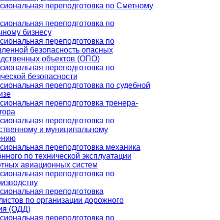
сиональная переподготовка по Сметному
иональная переподготовка по
чному бизнесу
иональная переподготовка по
ленной безопасность опасных
дственных объектов (ОПО)
иональная переподготовка по
ческой безопасности
иональная переподготовка по судебной
изе
иональная переподготовка тренера-
тора
иональная переподготовка по
ственному и муниципальному
ению
сиональная переподготовка механика
нного по технической эксплуатации
тных авиационных систем
иональная переподготовка по
изводству
сиональная переподготовка
истов по организации дорожного
ия (ОДД)
иональная переподготовка по