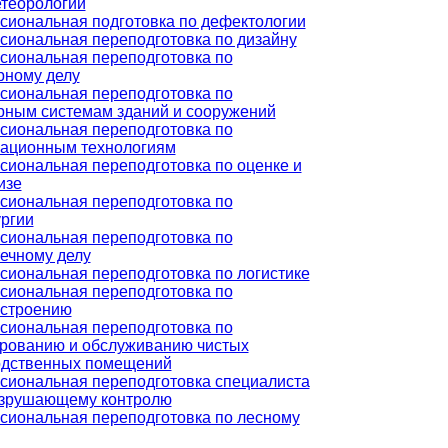
теорологии
иональная подготовка по дефектологии
иональная переподготовка по дизайну
иональная переподготовка по
рному делу
иональная переподготовка по
ным системам зданий и сооружений
иональная переподготовка по
ационным технологиям
иональная переподготовка по оценке и
изе
иональная переподготовка по
ргии
иональная переподготовка по
ечному делу
иональная переподготовка по логистике
иональная переподготовка по
строению
иональная переподготовка по
рованию и обслуживанию чистых
одственных помещений
иональная переподготовка специалиста
азрушающему контролю
иональная переподготовка по лесному