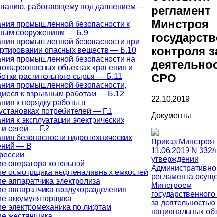
ованию, работающему под давлением —
регламент
Минстроя
ния промышленной безопасности к
ным сооружениям — Б.9
государств
ания промышленной безопасности при
контроля з
ртировании опасных веществ — Б.10
ания промышленной безопасности на
деятельно
ожароопасных объектах хранения и
СРО
отки растительного сырья — Б.11
ания промышленной безопасности,
иеся к взрывным работам — Б.12
22.10.2019
ния к порядку работы в
установках потребителей — Г.1
Документы
ния к эксплуатации электрических
 и сетей — Г.2
ния безопасности гидротехнических
Приказ Минстроя 
ений — В
11.06.2019 N 332/
фессии
утверждении
е оператора котельной
Административно
ие осмотрщика нефтеналивных емкостей
регламента осущ
е аппаратчика электролиза
Минстроем
е аппаратчика воздухоразделения
государственного
ие аккумуляторщика
за деятельностью
е электромеханика по лифтам
национальных об
ие жестянщика