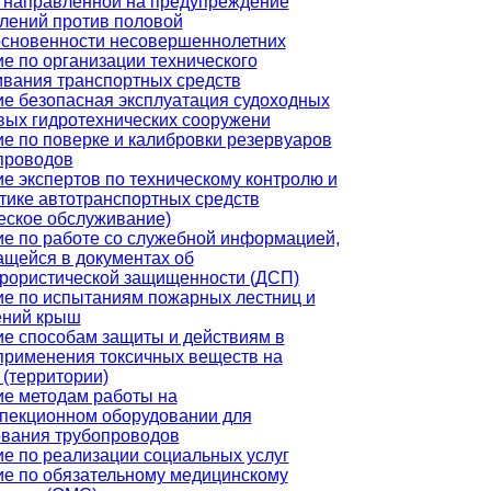
 направленной на предупреждение
лений против половой
основенности несовершеннолетних
е по организации технического
вания транспортных средств
е безопасная эксплуатация судоходных
вых гидротехнических сооружени
е по поверке и калибровки резервуаров
проводов
е экспертов по техническому контролю и
тике автотранспортных средств
еское обслуживание)
е по работе со служебной информацией,
щейся в документах об
рористической защищенности (ДСП)
е по испытаниям пожарных лестниц и
ений крыш
е способам защиты и действиям в
применения токсичных веществ на
 (территории)
е методам работы на
пекционном оборудовании для
вания трубопроводов
е по реализации социальных услуг
е по обязательному медицинскому