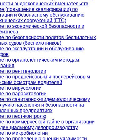
ности эндоскопических вмешательств
е (повышение квалификации) по
тации и безопасному обслуживанию
хнических сооружений (ГТС)
е по экономической безопасности и
бизнеса
е по безопасности полетов беспилотных
ых судов (беспилотников)
е по эксплуатации и обслуживанию
афов
е по органолептическим методам
ования
е по рентгенологии
ие по предрейсовым и послерейсовым
ским осмотрам водителей
е по вирусологии
е по паразитологии
е по санитарно-эпидемиологическому
лучию населения и безопасности на
ленных предприятиях
е по пест-контролю
е по коммерческой тайне в организации
денциальному делопроизводству
е по микробиологии
е по проведению оценки уязвимости