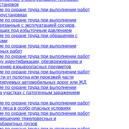
становок
е по охране труда при выполнении работ
роустановках
е по охране труда при выполнении
связанные с эксплуатацией сосудов,
ющих под избыточным давлением
е по охране труда при обращении с
ыми
е по охране труда при выполнении
ных работ
е по охране труда при выполнении работ
ку, идентификации, обезвреживанию и
жению взрывоопасных предметов
е по охране труда при выполнении работ
сти от полотна или проезжей части
тируемых автомобильных дорог или ЖД
е по охране труда при выполнении
на участках с патогенным заражением
е по охране труда при выполнении работ
е леса в особо опасных условиях
е по охране труда при выполнении работ
емещению тяжеловесных и
абаритных грузов
е по охране труда при выполнении работ