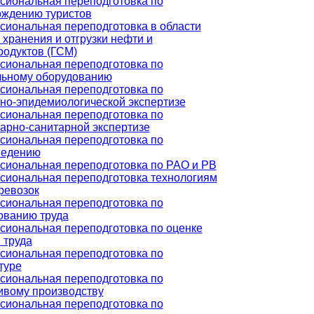
иональная переподготовка по
ождению туристов
иональная переподготовка в области
 хранения и отгрузки нефти и
одуктов (ГСМ)
иональная переподготовка по
льному оборудованию
иональная переподготовка по
но-эпидемиологической экспертизе
иональная переподготовка по
арно-санитарной экспертизе
иональная переподготовка по
ведению
иональная переподготовка по РАО и РВ
иональная переподготовка технологиям
ревозок
иональная переподготовка по
ованию труда
иональная переподготовка по оценке
 труда
иональная переподготовка по
туре
иональная переподготовка по
ивому производству
иональная переподготовка по