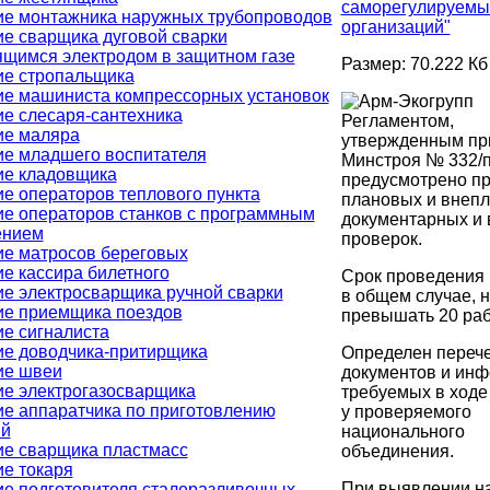
саморегулируемы
ие монтажника наружных трубопроводов
организаций"
е сварщика дуговой сварки
щимся электродом в защитном газе
Размер: 70.222 Кб
ие стропальщика
е машиниста компрессорных установок
е слесаря-сантехника
Регламентом,
ие маляра
утвержденным пр
е младшего воспитателя
Минстроя № 332/п
ие кладовщика
предусмотрено п
е операторов теплового пункта
плановых и внеп
е операторов станков с программным
документарных и
ением
проверок.
е матросов береговых
е кассира билетного
Срок проведения 
е электросварщика ручной сварки
в общем случае, 
ие приемщика поездов
превышать 20 раб
е сигналиста
е доводчика-притирщика
Определен переч
ие швеи
документов и инф
е электрогазосварщика
требуемых в ходе
е аппаратчика по приготовлению
у проверяемого
ий
национального
е сварщика пластмасс
объединения.
е токаря
При выявлении н
е подготовителя сталеразливочных