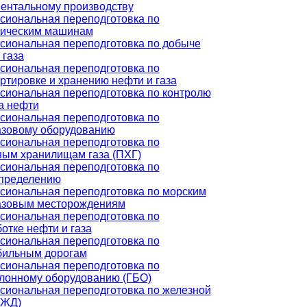
ентальному производству
иональная переподготовка по
лическим машинам
иональная переподготовка по добыче
 газа
иональная переподготовка по
ртировке и хранению нефти и газа
иональная переподготовка по контролю
а нефти
иональная переподготовка по
азовому оборудованию
иональная переподготовка по
ым хранилищам газа (ПХГ)
иональная переподготовка по
спределению
иональная переподготовка по морским
азовым месторождениям
иональная переподготовка по
отке нефти и газа
иональная переподготовка по
бильным дорогам
иональная переподготовка по
лонному оборудованию (ГБО)
иональная переподготовка по железной
(ЖД)