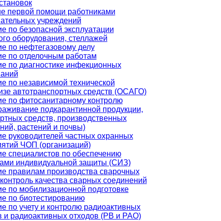
становок
ие первой помощи работниками
вательных учреждений
е по безопасной эксплуатации
ого оборудования, стеллажей
е по нефтегазовому делу
е по отделочным работам
е по диагностике инфекционных
ваний
е по независимой технической
изе автотранспортных средств (ОСАГО)
е по фитосанитарному контролю
раживание подкарантинной продукции,
ртных средств, производственных
ий, растений и почвы)
е руководителей частных охранных
ятий ЧОП (организаций)
е специалистов по обеспечению
ами индивидуальной защиты (СИЗ)
е правилам производства сварочных
 контроль качества сварных соединений
е по мобилизационной подготовке
е по биотестированию
е по учету и контролю радиоактивных
 и радиоактивных отходов (РВ и РАО)