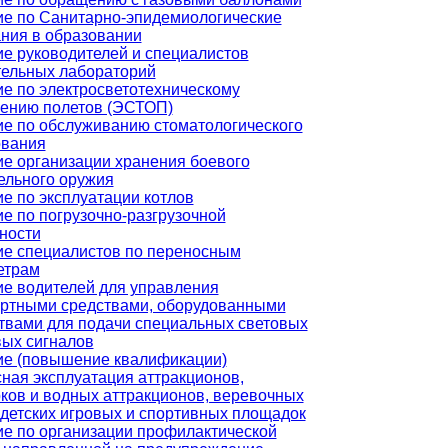
е по Санитарно-эпидемиологические
ния в образовании
е руководителей и специалистов
ельных лабораторий
е по электросветотехническому
ению полетов (ЭСТОП)
е по обслуживанию стоматологического
ования
е организации хранения боевого
ельного оружия
е по эксплуатации котлов
е по погрузочно-разгрузочной
ности
е специалистов по переносным
етрам
е водителей для управления
ортными средствами, оборудованными
твами для подачи специальных световых
вых сигналов
ие (повышение квалификации)
ная эксплуатация аттракционов,
ков и водных аттракционов, веревочных
 детских игровых и спортивных площадок
е по организации профилактической