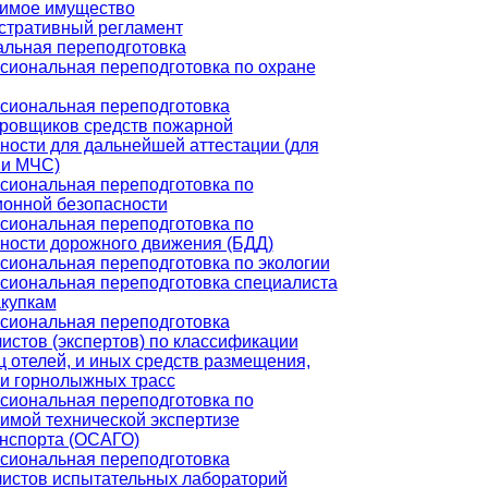
имое имущество
стративный регламент
льная переподготовка
иональная переподготовка по охране
сиональная переподготовка
ровщиков средств пожарной
ности для дальнейшей аттестации (для
ии МЧС)
иональная переподготовка по
онной безопасности
иональная переподготовка по
ности дорожного движения (БДД)
иональная переподготовка по экологии
иональная переподготовка специалиста
акупкам
сиональная переподготовка
истов (экспертов) по классификации
ц отелей, и иных средств размещения,
и горнолыжных трасс
иональная переподготовка по
имой технической экспертизе
нспорта (ОСАГО)
сиональная переподготовка
истов испытательных лабораторий