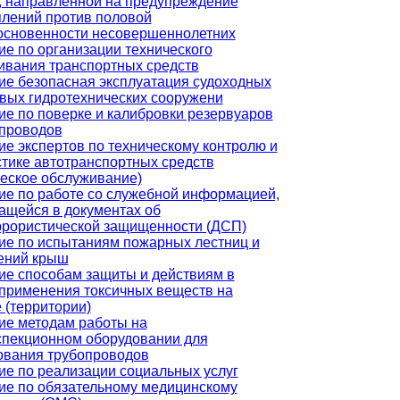
, направленной на предупреждение
плений против половой
основенности несовершеннолетних
е по организации технического
ивания транспортных средств
ие безопасная эксплуатация судоходных
овых гидротехнических сооружени
ие по поверке и калибровки резервуаров
опроводов
е экспертов по техническому контролю и
стике автотранспортных средств
ческое обслуживание)
ие по работе со служебной информацией,
ащейся в документах об
ррористической защищенности (ДСП)
ие по испытаниям пожарных лестниц и
ений крыш
ие способам защиты и действиям в
 применения токсичных веществ на
 (территории)
ие методам работы на
спекционном оборудовании для
ования трубопроводов
ие по реализации социальных услуг
ие по обязательному медицинскому