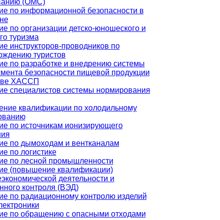
ванию (ОМС)
ие по информационной безопасности в
не
ие по организации детско-юношеского и
го туризма
ие инструкторов-проводников по
ождению туристов
ие по разработке и внедрению системы
мента безопасности пищевой продукции
ове ХАССП
ие специалистов системы нормирования
ние квалификации по холодильному
ованию
ие по источникам ионизирующего
ния
ие по дымоходам и вентканалам
е по логистике
ие по лесной промышленности
ие (повышение квалификации)
экономической деятельности и
нного контроля (ВЭД)
ие по радиационному контролю изделий
лектроники
ие по обращению с опасными отходами