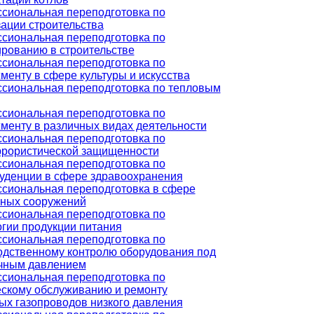
сиональная переподготовка по
ации строительства
сиональная переподготовка по
ированию в строительстве
сиональная переподготовка по
енту в сфере культуры и искусства
сиональная переподготовка по тепловым
сиональная переподготовка по
менту в различных видах деятельности
сиональная переподготовка по
ррористической защищенности
сиональная переподготовка по
уденции в сфере здравоохранения
сиональная переподготовка в сфере
ных сооружений
сиональная переподготовка по
огии продукции питания
сиональная переподготовка по
одственному контролю оборудования под
чным давлением
сиональная переподготовка по
ескому обслуживанию и ремонту
ых газопроводов низкого давления