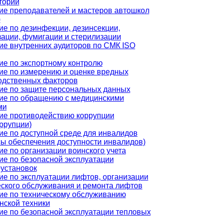
торий
ие преподавателей и мастеров автошкол
)
ие по дезинфекции, дезинсекции,
зации, фумигации и стерилизации
ие внутренних аудиторов по СМК ISO
ие по экспортному контролю
ие по измерению и оценке вредных
одственных факторов
ие по защите персональных данных
ие по обращению с медицинскими
ми
ие противодействию коррупции
ррупции)
ие по доступной среде для инвалидов
сы обеспечения доступности инвалидов)
е по организации воинского учета
ие по безопасной эксплуатации
оустановок
ие по эксплуатации лифтов, организации
еского обслуживания и ремонта лифтов
ие по техническому обслуживанию
нской техники
ие по безопасной эксплуатации тепловых