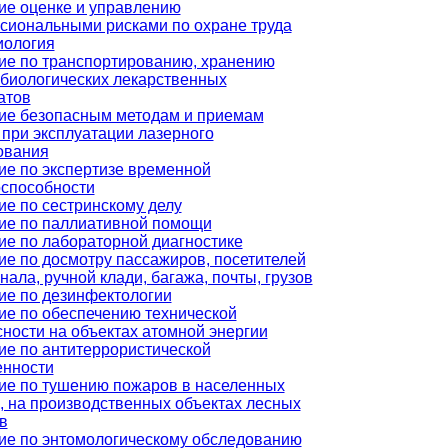
ие оценке и управлению
сиональными рисками по охране труда
иология
ие по транспортированию, хранению
биологических лекарственных
атов
ие безопасным методам и приемам
при эксплуатации лазерного
ования
ие по экспертизе временной
оспособности
ие по сестринскому делу
ие по паллиативной помощи
ие по лабораторной диагностике
ие по досмотру пассажиров, посетителей
нала, ручной клади, багажа, почты, грузов
ие по дезинфектологии
ие по обеспечению технической
ности на объектах атомной энергии
ие по антитеррористической
нности
ие по тушению пожаров в населенных
, на производственных объектах лесных
в
ие по энтомологическому обследованию