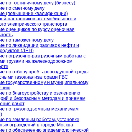
е по гостиничному делу (бизнесу)
ие по сметному делу
ие (повышение квалификации)
лей-наставников автомобильного и
го электрического транспорта
ие оценщиков по курсу оценочная
ьность
ие по таможенному делу
ие по ликвидации разливов нефти и
родуктов (ЛРН)
ие погрузочно-разгрузочным работам с
ми грузами на железнодорожном
орте
ие по отбору проб газовоздушной среды
сными газоанализаторами ГВС
ие государственному и муниципальному
ению
ие по благоустройству и озеленению
орий и безопасным методам и приемам
ения работ
ие по грузоподъемным механизмам
)
ие по земляным работам, установке
ных ограждений в городе Москва
ие по обеспечению эпидемиологической