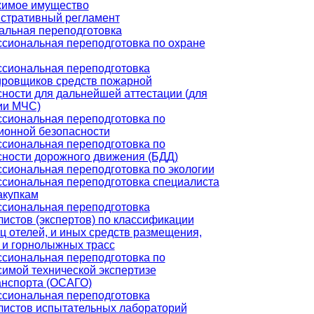
имое имущество
стративный регламент
льная переподготовка
сиональная переподготовка по охране
сиональная переподготовка
ировщиков средств пожарной
ности для дальнейшей аттестации (для
ии МЧС)
сиональная переподготовка по
ионной безопасности
сиональная переподготовка по
сности дорожного движения (БДД)
сиональная переподготовка по экологии
сиональная переподготовка специалиста
акупкам
сиональная переподготовка
истов (экспертов) по классификации
ц отелей, и иных средств размещения,
 и горнолыжных трасс
сиональная переподготовка по
симой технической экспертизе
анспорта (ОСАГО)
сиональная переподготовка
листов испытательных лабораторий