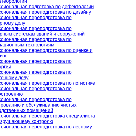
етеорологии
сиональная подготовка по дефектологии
сиональная переподготовка по дизайну
сиональная переподготовка по
рному делу
сиональная переподготовка по
рным системам зданий и сооружений
сиональная переподготовка по
ационным технологиям
сиональная переподготовка по оценке и
изе
сиональная переподготовка по
ургии
сиональная переподготовка по
течному делу
сиональная переподготовка по логистике
сиональная переподготовка по
строению
сиональная переподготовка по
ированию и обслуживанию чистых
одственных помещений
сиональная переподготовка специалиста
азрушающему контролю
сиональная переподготовка по лесному