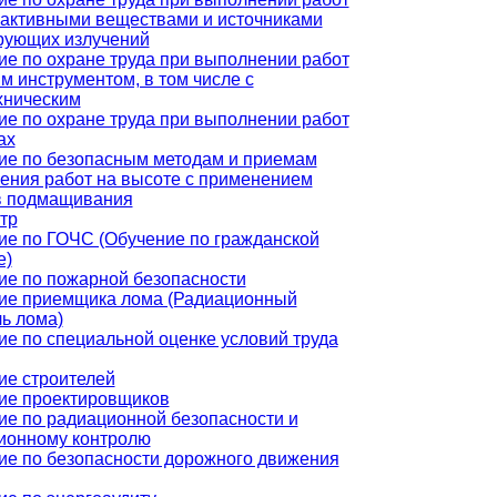
оактивными веществами и источниками
рующих излучений
ие по охране труда при выполнении работ
м инструментом, в том числе с
хническим
ие по охране труда при выполнении работ
ах
ие по безопасным методам и приемам
ения работ на высоте с применением
в подмащивания
тр
ие по ГОЧС (Обучение по гражданской
е)
ие по пожарной безопасности
ие приемщика лома (Радиационный
ь лома)
ие по специальной оценке условий труда
ие строителей
ие проектировщиков
ие по радиационной безопасности и
ионному контролю
ие по безопасности дорожного движения