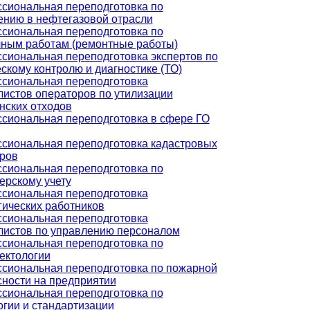
сиональная переподготовка по
ению в нефтегазовой отрасли
сиональная переподготовка по
чным работам (ремонтные работы)
сиональная переподготовка экспертов по
скому контролю и диагностике (ТО)
сиональная переподготовка
листов операторов по утилизации
нских отходов
сиональная переподготовка в сфере ГО
сиональная переподготовка кадастровых
ров
сиональная переподготовка по
ерскому учету
сиональная переподготовка
гических работников
сиональная переподготовка
листов по управлению персоналом
сиональная переподготовка по
ектологии
сиональная переподготовка по пожарной
сности на предприятии
сиональная переподготовка по
огии и стандартизации