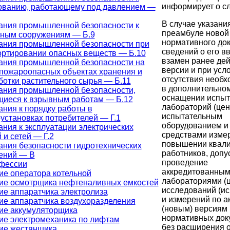
информирует о с
ованию, работающему под давлением —
В случае указани
ания промышленной безопасности к
преамбуле новой
ным сооружениям — Б.9
нормативного до
ания промышленной безопасности при
сведений о его в
ортировании опасных веществ — Б.10
взамен ранее де
ания промышленной безопасности на
версии и при усл
пожароопасных объектах хранения и
отсутствия необх
отки растительного сырья — Б.11
в дополнительно
ания промышленной безопасности,
оснащении испыт
щиеся к взрывным работам — Б.12
лабораторий (цен
ния к порядку работы в
испытательным
установках потребителей — Г.1
оборудованием и
ния к эксплуатации электрических
средствами изме
 и сетей — Г.2
повышении квал
ания безопасности гидротехнических
работников, допу
ений — В
проведение
фессии
аккредитованны
ие оператора котельной
лабораториями (
ие осмотрщика нефтеналивных емкостей
исследований (и
ие аппаратчика электролиза
и измерений по 
ие аппаратчика воздухоразделения
(новым) версиям
ие аккумуляторщика
нормативных док
ие электромеханика по лифтам
без расширения 
ие жестянщика