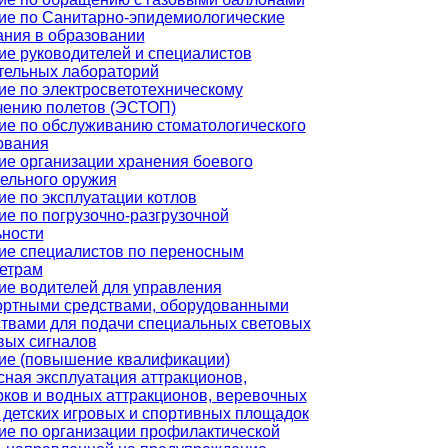
ие по Санитарно-эпидемиологические
ания в образовании
ие руководителей и специалистов
тельных лабораторий
ие по электросветотехническому
чению полетов (ЭСТОП)
ие по обслуживанию стоматологического
ования
ие организации хранения боевого
рельного оружия
е по эксплуатации котлов
е по погрузочно-разгрузочной
ьности
ие специалистов по переносным
етрам
ие водителей для управления
ортными средствами, оборудованными
ствами для подачи специальных световых
вых сигналов
ие (повышение квалификации)
сная эксплуатация аттракционов,
рков и водных аттракционов, веревочных
 детских игровых и спортивных площадок
ие по организации профилактической