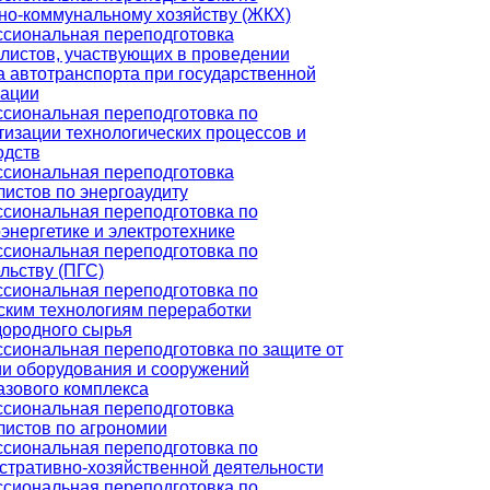
о-коммунальному хозяйству (ЖКХ)
сиональная переподготовка
листов, участвующих в проведении
а автотранспорта при государственной
рации
сиональная переподготовка по
тизации технологических процессов и
одств
сиональная переподготовка
истов по энергоаудиту
сиональная переподготовка по
энергетике и электротехнике
сиональная переподготовка по
льству (ПГС)
сиональная переподготовка по
ским технологиям переработки
дородного сырья
сиональная переподготовка по защите от
ии оборудования и сооружений
азового комплекса
сиональная переподготовка
листов по агрономии
сиональная переподготовка по
стративно-хозяйственной деятельности
сиональная переподготовка по