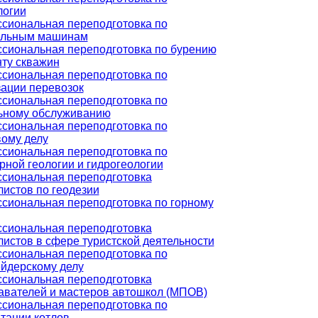
логии
сиональная переподготовка по
ельным машинам
сиональная переподготовка по бурению
нту скважин
сиональная переподготовка по
зации перевозок
сиональная переподготовка по
ьному обслуживанию
сиональная переподготовка по
вому делу
сиональная переподготовка по
ной геологии и гидрогеологии
сиональная переподготовка
истов по геодезии
сиональная переподготовка по горному
сиональная переподготовка
истов в сфере туристской деятельности
сиональная переподготовка по
йдерскому делу
сиональная переподготовка
авателей и мастеров автошкол (МПОВ)
сиональная переподготовка по
тации котлов