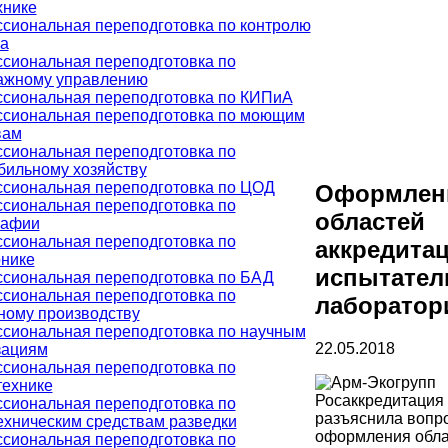
хнике
сиональная переподготовка по контролю
ва
сиональная переподготовка по
ажному управлению
сиональная переподготовка по КИПиА
сиональная переподготовка по моющим
вам
сиональная переподготовка по
бильному хозяйству
сиональная переподготовка по ЦОД
Оформлен
сиональная переподготовка по
областей
рафии
сиональная переподготовка по
аккредита
онике
испытате
сиональная переподготовка по БАД
сиональная переподготовка по
лаборатор
ному производству
сиональная переподготовка по научным
22.05.2018
зациям
сиональная переподготовка по
технике
Росаккредитация
сиональная переподготовка по
разъяснила вопр
ехническим средствам разведки
оформления обла
сиональная переподготовка по