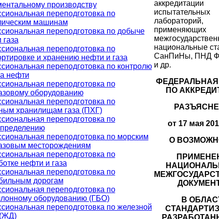
аккредитации
ментальному производству
испытательных
сиональная переподготовка по
лабораторий,
лическим машинам
применяющих
сиональная переподготовка по добыче
межгосударствен
 газа
национальные ст
сиональная переподготовка по
СанПиНы, ПНД Ф
ртировке и хранению нефти и газа
и др.
сиональная переподготовка по контролю
ва нефти
ФЕДЕРАЛЬНАЯ
сиональная переподготовка по
ПО АККРЕДИ
азовому оборудованию
сиональная переподготовка по
РАЗЪЯСН
ным хранилищам газа (ПХГ)
сиональная переподготовка по
от 17 мая 201
спределению
сиональная переподготовка по морским
О ВОЗМОЖН
азовым месторождениям
сиональная переподготовка по
ПРИМЕНЕ
отке нефти и газа
НАЦИОНАЛЬ
сиональная переподготовка по
МЕЖГОСУДАРС
бильным дорогам
ДОКУМЕН
сиональная переподготовка по
ллонному оборудованию (ГБО)
В ОБЛАС
сиональная переподготовка по железной
СТАНДАРТИЗ
 (ЖД)
РАЗРАБОТАН