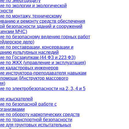
ие по энергоаудиту
е по экологии и экологической
сности
е по монтажу, техническому
иванию и ремонту средств обеспечения
ой безопасности зданий и сооружений
ицензии МЧС)
ие по безопасному ведению горных работ
ейдерское дело)
е по реставрации, консервации и
данию культурных наследий
е по Госзакупкам (44 ФЗ и 223 ФЗ)
ие по ЖКХ (управление и эксплуатация)
ие кадастровых инженеров
ие инструктора-преподавателя навыкам
 помощи (Инструктор массового
ия)
е по электробезопасности на 2, 3, 4 и 5
ие изыскателей
е по безопасной работе с
рганизмами
е по обороту наркотических средств
ие по транспортной безопасности
ие для грунтовых испытательных