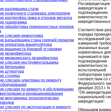
Росаккредитации
аккредитации и
ие разливщика стали
подтверждению
ие подручного сталевара электропечи
компетентности
ие контролёра лома и отходов металла
аккредитованных 
ие газорезчика
ие обработчика поверхностных пороков
Соответствие ре
а
порядка проведе
ие слесаря-ремонтника
исследований (ис
ие вальцовщика стана горячей прокатки
измерений требо
ие оператора манипулятора
указанных выше
ие машиниста буровой установки
нормативных док
ие дезинфектора
оценивается при
ие медицинского дезинфектора
подтверждении
ие слесаря-инструментальщика
компетентности
ие бетонщика
испытательной
ие штукатура
лаборатории (цен
ие столяра
соответствии со с
ие слесаря-электрика по ремонту
Федерального зак
ооборудования
декабря 2013 г. N
ие слесаря по ремонту и обслуживанию
"Об аккредитации
 вентиляции и кондиционирования
национальной си
ие монтажника технологических
аккредитации".
роводов
е слесаря по эксплуатации и ремонту
Обращаем вниман