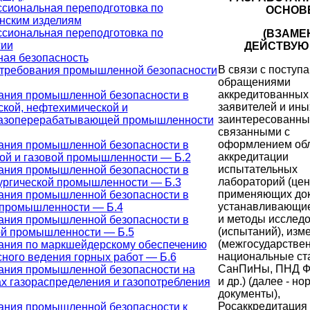
сиональная переподготовка по
ОСНОВ
нским изделиям
сиональная переподготовка по
(ВЗАМЕ
гии
ДЕЙСТВУ
ая безопасность
В связи с посту
требования промышленной безопасности
обращениями
аккредитованных 
ания промышленной безопасности в
заявителей и ины
ской, нефтехимической и
заинтересованны
азоперерабатывающей промышленности
связанными с
оформлением об
ания промышленной безопасности в
аккредитации
ой и газовой промышленности — Б.2
испытательных
ания промышленной безопасности в
лабораторий (цен
ургической промышленности — Б.3
применяющих до
ания промышленной безопасности в
устанавливающи
 промышленности — Б.4
и методы исслед
ания промышленной безопасности в
(испытаний), изм
ой промышленности — Б.5
(межгосударстве
ания по маркшейдерскому обеспечению
национальные ст
ного ведения горных работ — Б.6
СанПиНы, ПНД Ф
ания промышленной безопасности на
и др.) (далее - н
х газораспределения и газопотребления
документы),
Росаккредитация
ания промышленной безопасности к