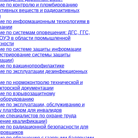
ие по контролю и пломбированию
ктивных веществ и радиоактивных
в
ие по информационным технологиям в
вании
ие по системам оповещения: ДГС, ГГС,
ОУЭ в области промышленной
сности
ие по системе защиты информации
истрирование системы защиты
ации)
ие по вакцинопрофилактике
ие по эксплуатации дезинфекционных
ие по нормоконтролю технической и
укторской документации
ие по взрывозащитному
ооборудованию
ие по эксплуатации, обслуживанию и
у платформ для инвалидов
ие специалистов по охране труда
ение квалификации)
ие по радиационной безопасности для
ировщиков
ие по обращению с газовыми баллонами