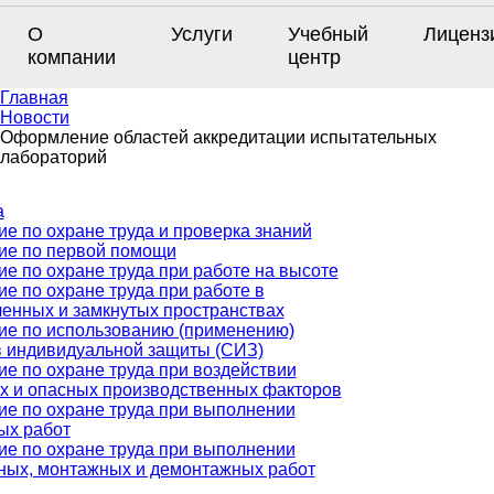
О
Услуги
Учебный
Лиценз
компании
центр
Главная
Новости
Оформление областей аккредитации испытательных
лабораторий
а
е по охране труда и проверка знаний
ие по первой помощи
е по охране труда при работе на высоте
е по охране труда при работе в
ченных и замкнутых пространствах
ие по использованию (применению)
в индивидуальной защиты (СИЗ)
е по охране труда при воздействии
х и опасных производственных факторов
ие по охране труда при выполнении
ых работ
ие по охране труда при выполнении
ных, монтажных и демонтажных работ