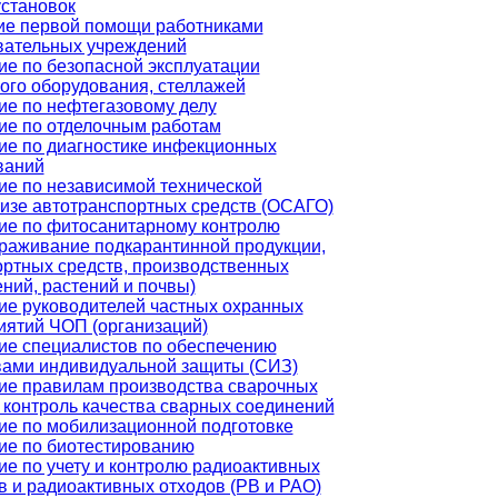
установок
ие первой помощи работниками
вательных учреждений
ие по безопасной эксплуатации
ого оборудования, стеллажей
ие по нефтегазовому делу
ие по отделочным работам
ие по диагностике инфекционных
ваний
ие по независимой технической
тизе автотранспортных средств (ОСАГО)
ие по фитосанитарному контролю
араживание подкарантинной продукции,
ортных средств, производственных
ний, растений и почвы)
ие руководителей частных охранных
иятий ЧОП (организаций)
ие специалистов по обеспечению
вами индивидуальной защиты (СИЗ)
ие правилам производства сварочных
 контроль качества сварных соединений
ие по мобилизационной подготовке
ие по биотестированию
е по учету и контролю радиоактивных
в и радиоактивных отходов (РВ и РАО)