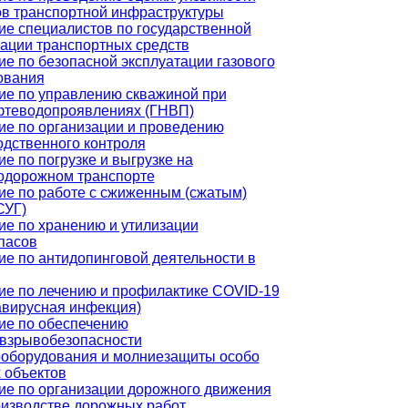
ов транспортной инфраструктуры
ие специалистов по государственной
рации транспортных средств
е по безопасной эксплуатации газового
ования
ие по управлению скважиной при
фтеводопроявлениях (ГНВП)
ие по организации и проведению
одственного контроля
е по погрузке и выгрузке на
одорожном транспорте
ие по работе с сжиженным (сжатым)
СУГ)
ие по хранению и утилизации
пасов
ие по антидопинговой деятельности в
ие по лечению и профилактике COVID-19
авирусная инфекция)
ие по обеспечению
взрывобезопасности
ооборудования и молниезащиты особо
 объектов
ие по организации дорожного движения
оизводстве дорожных работ