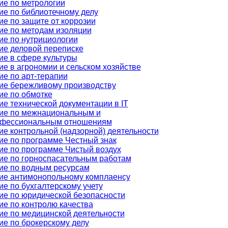
ие по метрологии
ие по библиотечному делу
е по защите от коррозии
ие по методам изоляции
ие по нутрициологии
ие деловой переписке
ие в сфере культуры
е в агрономии и сельском хозяйстве
ие по арт-терапии
ие бережливому производству
ие по обмотке
е технической документации в IT
ие по межнациональным и
фессиональным отношениям
е контрольной (надзорной) деятельности
ие по программе Честный знак
ие по программе Чистый воздух
ие по горноспасательным работам
ие по водным ресурсам
ие антимонопольному комплаенсу
е по бухгалтерскому учету
ие по юридической безопасности
ие по контролю качества
ие по медицинской деятельности
ие по брокерскому делу