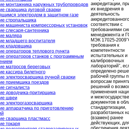
аккредитации, пр
ие монтажника наружных трубопроводов
их внедрения в
ие сварщика дуговой сварки
деятельность
ящимся электродом в защитном газе
аккредитованного
ие стропальщика
соответствии с
ие машиниста компрессорных установок
требованиями си
ие слесаря-сантехника
менеджмента и 
ие маляра
МЭК 17025-2009
ие младшего воспитателя
требования к
ие кладовщика
компетентности
ие операторов теплового пункта
испытательных и
ие операторов станков с программным
калибровочных
ением
лабораторий", ес
ие матросов береговых
определено реш
ие кассира билетного
рабочей группы п
ие электросварщика ручной сварки
вопросам принят
ие приемщика поездов
решений о возмо
ие сигналиста
применения нац
ие доводчика-притирщика
и межгосударств
ие швеи
документов в обл
ие электрогазосварщика
стандартизации,
ие аппаратчика по приготовлению
разработанных н
ий
(взамен) ранее
ие сварщика пластмасс
действующих, дл
ие токаря
обеспечения дея
ие подготовителя сталеразливочных