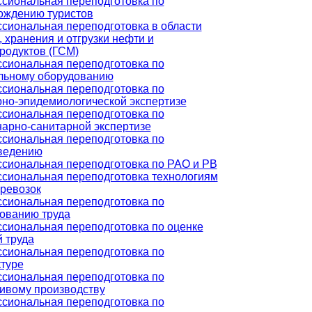
сиональная переподготовка по
ождению туристов
сиональная переподготовка в области
 хранения и отгрузки нефти и
родуктов (ГСМ)
сиональная переподготовка по
льному оборудованию
сиональная переподготовка по
рно-эпидемиологической экспертизе
сиональная переподготовка по
нарно-санитарной экспертизе
сиональная переподготовка по
ведению
сиональная переподготовка по РАО и РВ
сиональная переподготовка технологиям
еревозок
сиональная переподготовка по
ованию труда
сиональная переподготовка по оценке
 труда
сиональная переподготовка по
ктуре
сиональная переподготовка по
ивому производству
сиональная переподготовка по