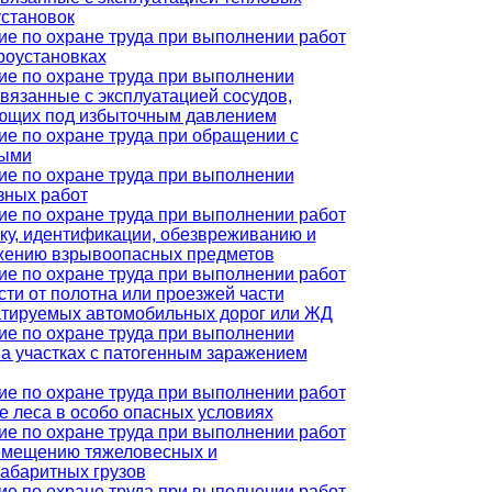
установок
ие по охране труда при выполнении работ
роустановках
ие по охране труда при выполнении
связанные с эксплуатацией сосудов,
ющих под избыточным давлением
ие по охране труда при обращении с
ыми
ие по охране труда при выполнении
зных работ
ие по охране труда при выполнении работ
ку, идентификации, обезвреживанию и
жению взрывоопасных предметов
ие по охране труда при выполнении работ
сти от полотна или проезжей части
атируемых автомобильных дорог или ЖД
ие по охране труда при выполнении
на участках с патогенным заражением
ие по охране труда при выполнении работ
е леса в особо опасных условиях
ие по охране труда при выполнении работ
емещению тяжеловесных и
габаритных грузов
ие по охране труда при выполнении работ