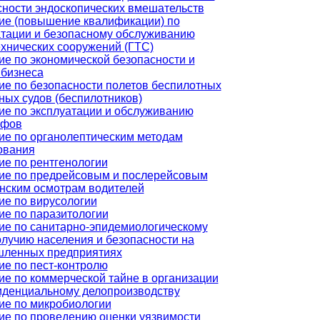
сности эндоскопических вмешательств
ие (повышение квалификации) по
атации и безопасному обслуживанию
ехнических сооружений (ГТС)
ие по экономической безопасности и
 бизнеса
ие по безопасности полетов беспилотных
ных судов (беспилотников)
ие по эксплуатации и обслуживанию
афов
ие по органолептическим методам
ования
ие по рентгенологии
ие по предрейсовым и послерейсовым
нским осмотрам водителей
ие по вирусологии
ие по паразитологии
ие по санитарно-эпидемиологическому
олучию населения и безопасности на
ленных предприятиях
ие по пест-контролю
ие по коммерческой тайне в организации
иденциальному делопроизводству
ие по микробиологии
ие по проведению оценки уязвимости