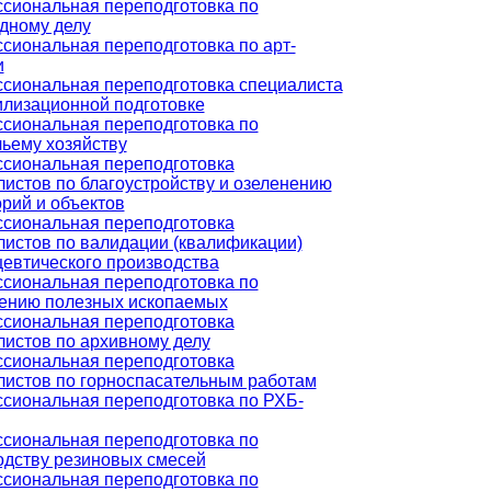
сиональная переподготовка по
дному делу
сиональная переподготовка по арт-
и
сиональная переподготовка специалиста
илизационной подготовке
сиональная переподготовка по
чьему хозяйству
сиональная переподготовка
истов по благоустройству и озеленению
рий и объектов
сиональная переподготовка
листов по валидации (квалификации)
евтического производства
сиональная переподготовка по
ению полезных ископаемых
сиональная переподготовка
листов по архивному делу
сиональная переподготовка
листов по горноспасательным работам
сиональная переподготовка по РХБ-
сиональная переподготовка по
одству резиновых смесей
сиональная переподготовка по