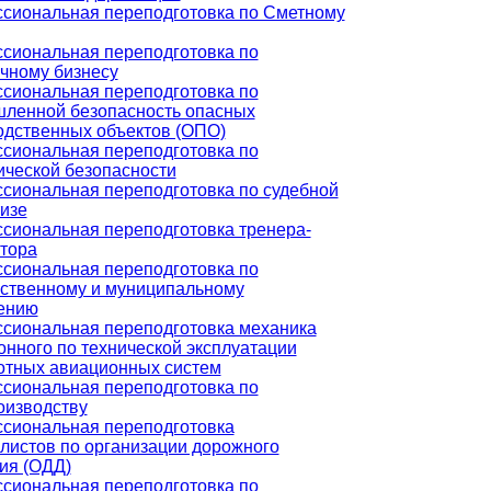
сиональная переподготовка по Сметному
сиональная переподготовка по
ичному бизнесу
сиональная переподготовка по
ленной безопасность опасных
одственных объектов (ОПО)
сиональная переподготовка по
ической безопасности
сиональная переподготовка по судебной
изе
сиональная переподготовка тренера-
ктора
сиональная переподготовка по
рственному и муниципальному
ению
сиональная переподготовка механика
нного по технической эксплуатации
отных авиационных систем
сиональная переподготовка по
оизводству
сиональная переподготовка
листов по организации дорожного
ия (ОДД)
сиональная переподготовка по