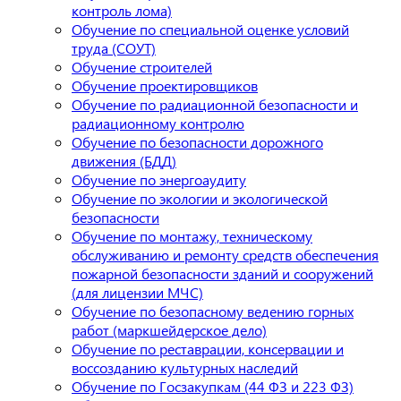
контроль лома)
Обучение по специальной оценке условий
труда (СОУТ)
Обучение строителей
Обучение проектировщиков
Обучение по радиационной безопасности и
радиационному контролю
Обучение по безопасности дорожного
движения (БДД)
Обучение по энергоаудиту
Обучение по экологии и экологической
безопасности
Обучение по монтажу, техническому
обслуживанию и ремонту средств обеспечения
пожарной безопасности зданий и сооружений
(для лицензии МЧС)
Обучение по безопасному ведению горных
работ (маркшейдерское дело)
Обучение по реставрации, консервации и
воссозданию культурных наследий
Обучение по Госзакупкам (44 ФЗ и 223 ФЗ)