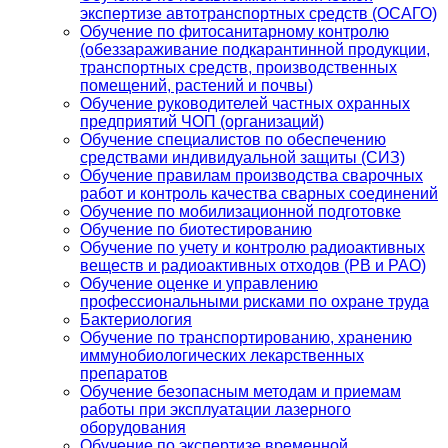
экспертизе автотранспортных средств (ОСАГО)
Обучение по фитосанитарному контролю
(обеззараживание подкарантинной продукции,
транспортных средств, производственных
помещений, растений и почвы)
Обучение руководителей частных охранных
предприятий ЧОП (организаций)
Обучение специалистов по обеспечению
средствами индивидуальной защиты (СИЗ)
Обучение правилам производства сварочных
работ и контроль качества сварных соединений
Обучение по мобилизационной подготовке
Обучение по биотестированию
Обучение по учету и контролю радиоактивных
веществ и радиоактивных отходов (РВ и РАО)
Обучение оценке и управлению
профессиональными рисками по охране труда
Бактериология
Обучение по транспортированию, хранению
иммунобиологических лекарственных
препаратов
Обучение безопасным методам и приемам
работы при эксплуатации лазерного
оборудования
Обучение по экспертизе временной