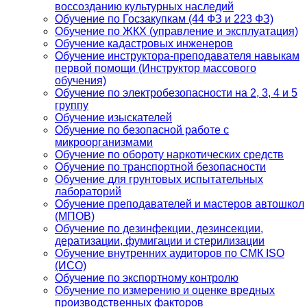
воссозданию культурных наследий
Обучение по Госзакупкам (44 ФЗ и 223 ФЗ)
Обучение по ЖКХ (управление и эксплуатация)
Обучение кадастровых инженеров
Обучение инструктора-преподавателя навыкам
первой помощи (Инструктор массового
обучения)
Обучение по электробезопасности на 2, 3, 4 и 5
группу
Обучение изыскателей
Обучение по безопасной работе с
микроорганизмами
Обучение по обороту наркотических средств
Обучение по транспортной безопасности
Обучение для грунтовых испытательных
лабораторий
Обучение преподавателей и мастеров автошкол
(МПОВ)
Обучение по дезинфекции, дезинсекции,
дератизации, фумигации и стерилизации
Обучение внутренних аудиторов по СМК ISO
(ИСО)
Обучение по экспортному контролю
Обучение по измерению и оценке вредных
производственных факторов