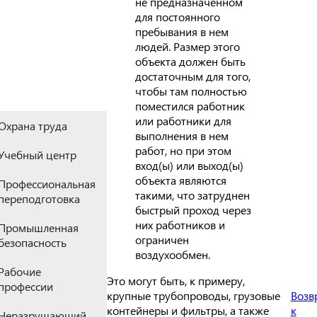
не предназначенном
для постоянного
пребывания в нем
людей. Размер этого
объекта должен быть
достаточным для того,
чтобы там полностью
поместился работник
или работники для
Охрана труда
выполнения в нем
работ, но при этом
Учебный центр
вход(ы) или выход(ы)
объекта являются
Профессиональная
такими, что затруднен
переподготовка
быстрый проход через
них работников и
Промышленная
ограничен
безопасность
воздухообмен.
Рабочие
Это могут быть, к примеру,
профессии
крупные трубопроводы, грузовые
Возв
контейнеры и фильтры, а также
к
Неразрушающий