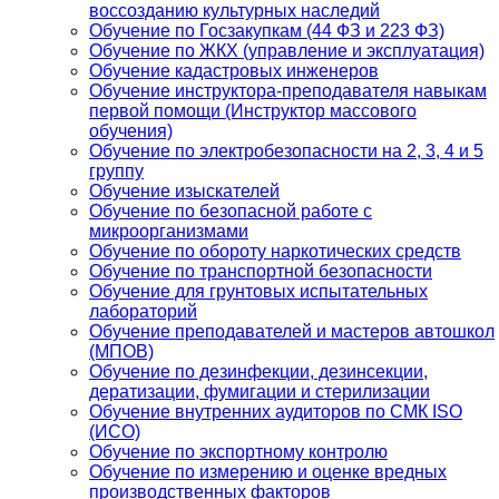
воссозданию культурных наследий
Обучение по Госзакупкам (44 ФЗ и 223 ФЗ)
Обучение по ЖКХ (управление и эксплуатация)
Обучение кадастровых инженеров
Обучение инструктора-преподавателя навыкам
первой помощи (Инструктор массового
обучения)
Обучение по электробезопасности на 2, 3, 4 и 5
группу
Обучение изыскателей
Обучение по безопасной работе с
микроорганизмами
Обучение по обороту наркотических средств
Обучение по транспортной безопасности
Обучение для грунтовых испытательных
лабораторий
Обучение преподавателей и мастеров автошкол
(МПОВ)
Обучение по дезинфекции, дезинсекции,
дератизации, фумигации и стерилизации
Обучение внутренних аудиторов по СМК ISO
(ИСО)
Обучение по экспортному контролю
Обучение по измерению и оценке вредных
производственных факторов