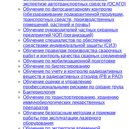
экспертизе автотранспортных средств (ОСАГО)
Обучение по фитосанитарному контролю
(обеззараживание подкарантинной продукции,
транспортных средств, производственных
помещений, растений и почвы)
Обучение руководителей частных охранных
предприятий ЧОП (организаций)
Обучение специалистов по обеспечению
средствами индивидуальной защиты (СИЗ)
Обучение правилам производства сварочных
работ и контроль качества сварных соединений
Обучение по мобилизационной подготовке
Обучение по биотестированию
Обучение по учету и контролю радиоактивных
веществ и радиоактивных отходов (РВ и РАО)
Обучение оценке и управлению
профессиональными рисками по охране труда
Бактериология
Обучение по транспортированию, хранению
иммунобиологических лекарственных
препаратов
Обучение безопасным методам и приемам
работы при эксплуатации лазерного
оборудования
Обучение по экспертизе временной