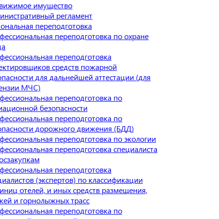
вижимое имущество
инистративный регламент
ональная переподготовка
фессиональная переподготовка по охране
да
фессиональная переподготовка
ектировщиков средств пожарной
опасности для дальнейшей аттестации (для
ензии МЧС)
фессиональная переподготовка по
иационной безопасности
фессиональная переподготовка по
опасности дорожного движения (БДД)
фессиональная переподготовка по экологии
фессиональная переподготовка специалиста
госзакупкам
фессиональная переподготовка
циалистов (экспертов) по классификации
тиниц отелей, и иных средств размещения,
жей и горнолыжных трасс
фессиональная переподготовка по