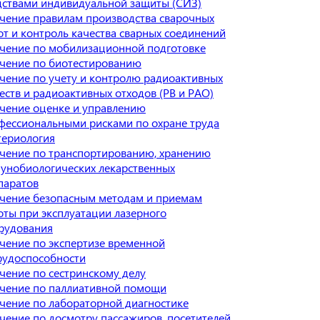
дствами индивидуальной защиты (СИЗ)
чение правилам производства сварочных
от и контроль качества сварных соединений
чение по мобилизационной подготовке
чение по биотестированию
чение по учету и контролю радиоактивных
еств и радиоактивных отходов (РВ и РАО)
чение оценке и управлению
фессиональными рисками по охране труда
териология
чение по транспортированию, хранению
унобиологических лекарственных
паратов
чение безопасным методам и приемам
оты при эксплуатации лазерного
рудования
чение по экспертизе временной
рудоспособности
чение по сестринскому делу
чение по паллиативной помощи
чение по лабораторной диагностике
чение по досмотру пассажиров, посетителей