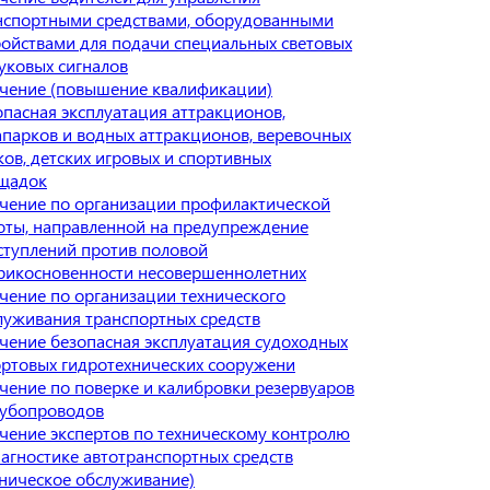
нспортными средствами, оборудованными
ройствами для подачи специальных световых
вуковых сигналов
чение (повышение квалификации)
опасная эксплуатация аттракционов,
апарков и водных аттракционов, веревочных
ков, детских игровых и спортивных
щадок
чение по организации профилактической
оты, направленной на предупреждение
ступлений против половой
рикосновенности несовершеннолетних
чение по организации технического
луживания транспортных средств
чение безопасная эксплуатация судоходных
ортовых гидротехнических сооружени
чение по поверке и калибровки резервуаров
рубопроводов
чение экспертов по техническому контролю
иагностике автотранспортных средств
хническое обслуживание)