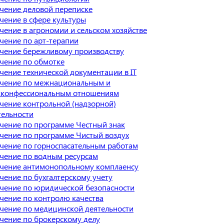
чение деловой переписке
чение в сфере культуры
чение в агрономии и сельском хозяйстве
чение по арт-терапии
чение бережливому производству
чение по обмотке
чение технической документации в IT
чение по межнациональным и
конфессиональным отношениям
чение контрольной (надзорной)
тельности
чение по программе Честный знак
чение по программе Чистый воздух
чение по горноспасательным работам
чение по водным ресурсам
чение антимонопольному комплаенсу
чение по бухгалтерскому учету
чение по юридической безопасности
чение по контролю качества
чение по медицинской деятельности
чение по брокерскому делу