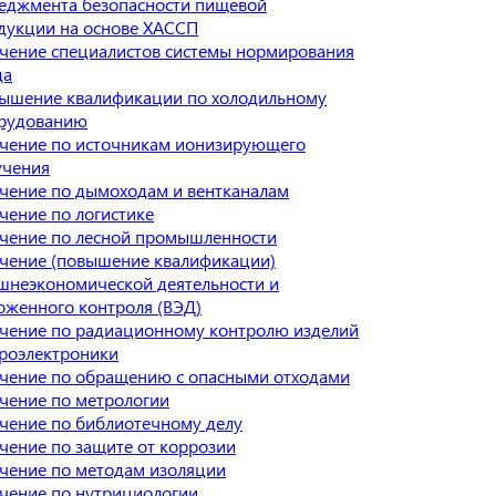
еджмента безопасности пищевой
дукции на основе ХАССП
чение специалистов системы нормирования
да
ышение квалификации по холодильному
рудованию
чение по источникам ионизирующего
учения
чение по дымоходам и вентканалам
чение по логистике
чение по лесной промышленности
чение (повышение квалификации)
шнеэкономической деятельности и
оженного контроля (ВЭД)
чение по радиационному контролю изделий
роэлектроники
чение по обращению с опасными отходами
чение по метрологии
чение по библиотечному делу
чение по защите от коррозии
чение по методам изоляции
чение по нутрициологии