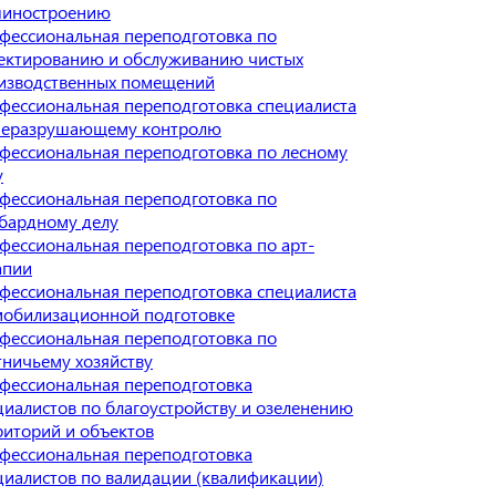
иностроению
фессиональная переподготовка по
ектированию и обслуживанию чистых
изводственных помещений
фессиональная переподготовка специалиста
неразрушающему контролю
фессиональная переподготовка по лесному
у
фессиональная переподготовка по
бардному делу
фессиональная переподготовка по арт-
апии
фессиональная переподготовка специалиста
мобилизационной подготовке
фессиональная переподготовка по
тничьему хозяйству
фессиональная переподготовка
циалистов по благоустройству и озеленению
риторий и объектов
фессиональная переподготовка
циалистов по валидации (квалификации)