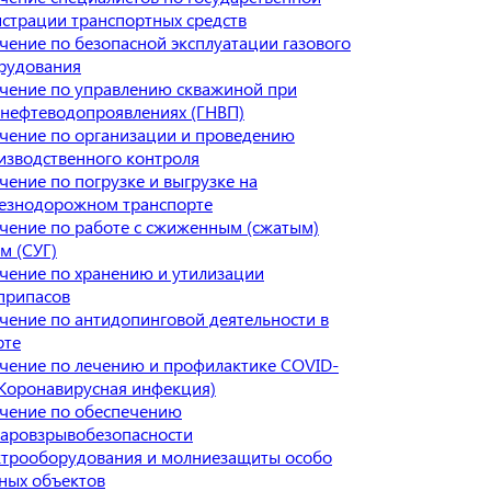
истрации транспортных средств
чение по безопасной эксплуатации газового
рудования
чение по управлению скважиной при
онефтеводопроявлениях (ГНВП)
чение по организации и проведению
изводственного контроля
чение по погрузке и выгрузке на
езнодорожном транспорте
чение по работе с сжиженным (сжатым)
м (СУГ)
чение по хранению и утилизации
припасов
чение по антидопинговой деятельности в
рте
чение по лечению и профилактике COVID-
(Коронавирусная инфекция)
чение по обеспечению
аровзрывобезопасности
ктрооборудования и молниезащиты особо
ных объектов