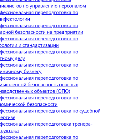
циалистов по управлению персоналом
фессиональная переподготовка по
инфектологии
фессиональная переподготовка по
арной безопасности на предприятии
фессиональная переподготовка по
рологии и стандартизации
фессиональная переподготовка по
тному делу
фессиональная переподготовка по
тиничному бизнесу
фессиональная переподготовка по
мышленной безопасность опасных
изводственных объектов (ОПО)
фессиональная переподготовка по
номической безопасности
фессиональная переподготовка по судебной
пертизе
фессиональная переподготовка тренера-
труктора
фессиональная переподготовка по