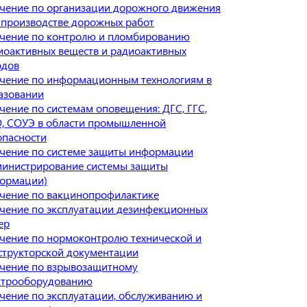
чение по организации дорожного движения
 производстве дорожных работ
чение по контролю и пломбированию
иоактивных веществ и радиоактивных
одов
чение по информационным технологиям в
азовании
чение по системам оповещения: ДГС, ГГС,
, СОУЭ в области промышленной
опасности
чение по системе защиты информации
министрирование системы защиты
ормации)
чение по вакцинопрофилактике
чение по эксплуатации дезинфекционных
ер
чение по нормоконтролю технической и
структорской документации
чение по взрывозащитному
ктрооборудованию
чение по эксплуатации, обслуживанию и