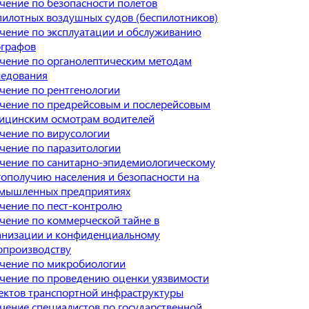
чение по безопасности полетов
пилотных воздушных судов (беспилотников)
чение по эксплуатации и обслуживанию
ографов
чение по органолептическим методам
ледования
чение по рентгенологии
чение по предрейсовым и послерейсовым
ицинским осмотрам водителей
чение по вирусологии
чение по паразитологии
чение по санитарно-эпидемиологическому
гополучию населения и безопасности на
мышленных предприятиях
чение по пест-контролю
чение по коммерческой тайне в
анизации и конфиденциальному
опроизводству
чение по микробиологии
чение по проведению оценки уязвимости
ектов транспортной инфраструктуры
чение специалистов по государственной