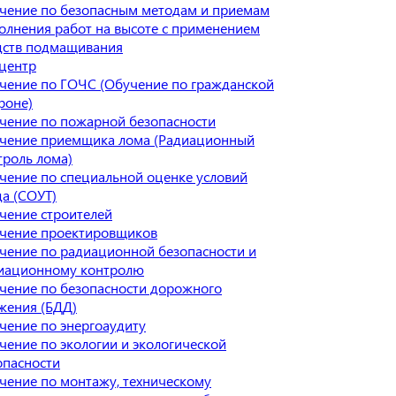
чение по безопасным методам и приемам
олнения работ на высоте с применением
дств подмащивания
центр
чение по ГОЧС (Обучение по гражданской
роне)
чение по пожарной безопасности
чение приемщика лома (Радиационный
троль лома)
чение по специальной оценке условий
да (СОУТ)
чение строителей
чение проектировщиков
чение по радиационной безопасности и
иационному контролю
чение по безопасности дорожного
жения (БДД)
чение по энергоаудиту
чение по экологии и экологической
опасности
чение по монтажу, техническому