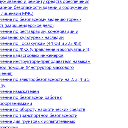
луживанию и ремонту средств обеспечения
арной безопасности зданий и сооружений
я лицензии МЧС)
чение по безопасному ведению горных
от (маркшейдерское дело)
чение по реставрации, консервации и
созданию культурных наследий
чение по Госзакупкам (44 ФЗ и 223 ФЗ)
чение по ЖКХ (управление и эксплуатация)
чение кадастровых инженеров
чение инструктора-преподавателя навыкам
вой помощи (Инструктор массового
чения)
ение по электробезопасности на 2, 3, 4 и 5
ппу
чение изыскателей
чение по безопасной работе с
роорганизмами
чение по обороту наркотических средств
чение по транспортной безопасности
чение для грунтовых испытательных
ораторий