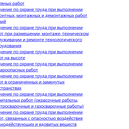
ляных работ
чение по охране труда при выполнении
онтных, монтажных и демонтажных работ
ний
чение по охране труда при выполнении
от при размещении, монтаже, техническом
луживании и ремонте технологического
рудования
чение по охране труда при выполнении
от на высоте
чение по охране труда при выполнении
ароопасных работ
чение по охране труда при выполнении
от в ограниченных и замкнутых
странствах
чение по охране труда при выполнении
оительных работ (окрасочные работы,
ктросварочные и газосварочные работы)
чение по охране труда при выполнении
от, связанных с опасностью воздействия
ьнодействующих и ядовитых веществ