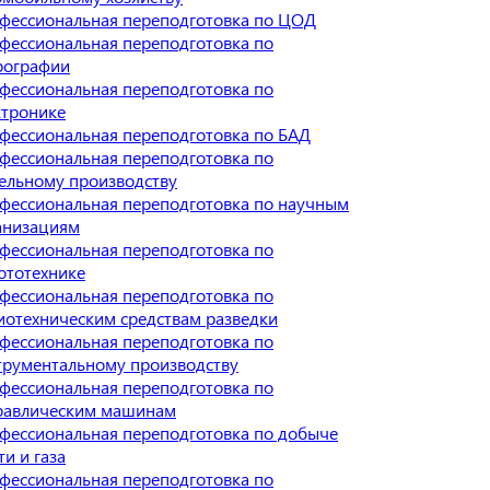
фессиональная переподготовка по ЦОД
фессиональная переподготовка по
рографии
фессиональная переподготовка по
ктронике
фессиональная переподготовка по БАД
фессиональная переподготовка по
ельному производству
фессиональная переподготовка по научным
анизациям
фессиональная переподготовка по
ототехнике
фессиональная переподготовка по
иотехническим средствам разведки
фессиональная переподготовка по
трументальному производству
фессиональная переподготовка по
равлическим машинам
фессиональная переподготовка по добыче
и и газа
фессиональная переподготовка по