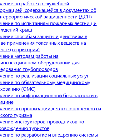
чение по работе со служебной
ормацией, содержащейся в документах об
итеррористической защищенности (ДСП)
чение по испытаниям пожарных лестниц и
аждений крыш
чение способам защиты и действиям в
чае применения токсичных веществ на
екте (территории)
чение методам работы на
еинспекционном оборудовании для
ледования трубопроводов
чение по реализации социальных услуг
чение по обязательному медицинскому
ахованию (ОМС)
чение по информационной безопасности в
ицине
чение по организации детско-юношеского и
ьского туризма
чение инструкторов-проводников по
ровождению туристов
чение по разработке и внедрению системы