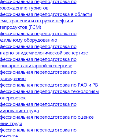
фессиональная переподготовка по
ровождению туристов
фессиональная переподготовка в области
ема, хранения и отгрузки нефти и
тепродуктов (ГСМ)
фессиональная переподготовка по
одильному оборудованию
фессиональная переподготовка по
итарно-эпидемиологической экспертизе
фессиональная переподготовка по
еринарно-санитарной экспертизе
фессиональная переподготовка по
ароведению
фессиональная переподготовка по РАО и РВ
фессиональная переподготовка технологиям
зоперевозок
фессиональная переподготовка по
мированию труда
фессиональная переподготовка по оценке
овий труда
фессиональная переподготовка по
итектуре