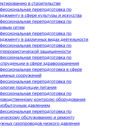
ектированию в строительстве
фессиональная переподготовка по
еджменту в сфере культуры и искусства
фессиональная переподготовка по
ловым сетям
фессиональная переподготовка по
еджменту в различных видах деятельности
фессиональная переподготовка по
итеррористической защищенности
фессиональная переподготовка по
спруденции в сфере здравоохранения
фессиональная переподготовка в сфере
ъемных сооружений
фессиональная переподготовка по
нологии продукции питания
фессиональная переподготовка по
изводственному контролю оборудования
 избыточным давлением
фессиональная переподготовка по
ническому обслуживанию и ремонту
ужных газопроводов низкого давления