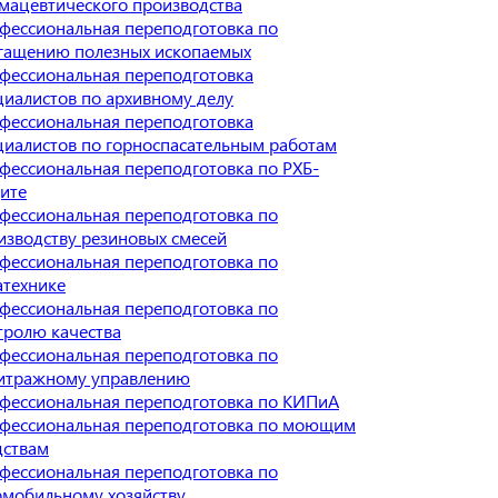
мацевтического производства
фессиональная переподготовка по
гащению полезных ископаемых
фессиональная переподготовка
циалистов по архивному делу
фессиональная переподготовка
циалистов по горноспасательным работам
фессиональная переподготовка по РХБ-
ите
фессиональная переподготовка по
изводству резиновых смесей
фессиональная переподготовка по
атехнике
фессиональная переподготовка по
тролю качества
фессиональная переподготовка по
итражному управлению
фессиональная переподготовка по КИПиА
фессиональная переподготовка по моющим
дствам
фессиональная переподготовка по
омобильному хозяйству