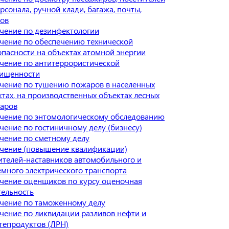
рсонала, ручной клади, багажа, почты,
зов
чение по дезинфектологии
чение по обеспечению технической
опасности на объектах атомной энергии
чение по антитеррористической
ищенности
чение по тушению пожаров в населенных
ктах, на производственных объектах лесных
аров
чение по энтомологическому обследованию
чение по гостиничному делу (бизнесу)
чение по сметному делу
чение (повышение квалификации)
ителей-наставников автомобильного и
емного электрического транспорта
чение оценщиков по курсу оценочная
тельность
чение по таможенному делу
чение по ликвидации разливов нефти и
тепродуктов (ЛРН)