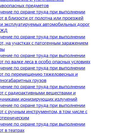
ывоопасных предметов
чение по охране труда при выполнении
от в близости от полотна или проезжей
ти эксплуатируемых автомобильных дорог
 ЖД
чение по охране труда при выполнении
от, на участках с патогенным заражением
вы
чение по охране труда при выполнении
от по валке леса в особо опасных условиях
чение по охране труда при выполнении
от по перемещению тяжеловесных и
пногабаритных грузов
чение по охране труда при выполнении
от с радиоактивными веществами и
очниками ионизирующих излучений
чение по охране труда при выполнении
от с ручным инструментом, в том числе с
отехническим
чение по охране труда при выполнении
т в театрах