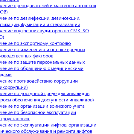
чение преподавателей и мастеров автошкол
ОВ)
чение по дезинфекции, дезинсекции,
атизации, фумигации и стерилизации
чение внутренних аудиторов по СМК ISO
О)
чение по экспортному контролю
чение по измерению и оценке вредных
изводственных факторов
чение по защите персональных данных
чение по обращению с медицинскими
одами
чение противодействию коррупции
тикоррупции)
чение по доступной среде для инвалидов
просы обеспечения доступности инвалидов)
чение по организации воинского учета
чение по безопасной эксплуатации
ктроустановок
чение по эксплуатации лифтов, организации
нического обслуживания и ремонта лифтов