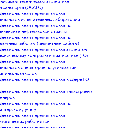
ависимой технической экспертизе
отранспорта (ОСАГО)
фессиональная переподготовка
циалистов испытательных лабораторий
фессиональная переподготовка по
авлению в нефтегазовой отрасли
фессиональная переподготовка по
елочным работам (ремонтные работы)
фессиональная переподготовка экспертов
техническому контролю и диагностике (ТО)
фессиональная переподготовка
циалистов операторов по утилизации
ицинских отходов
фессиональная переподготовка в сфере ГО
фессиональная переподготовка кадастровых
енеров
фессиональная переподготовка по
галтерскому учету
фессиональная переподготовка
агогических работников
фессиональная переподготовка