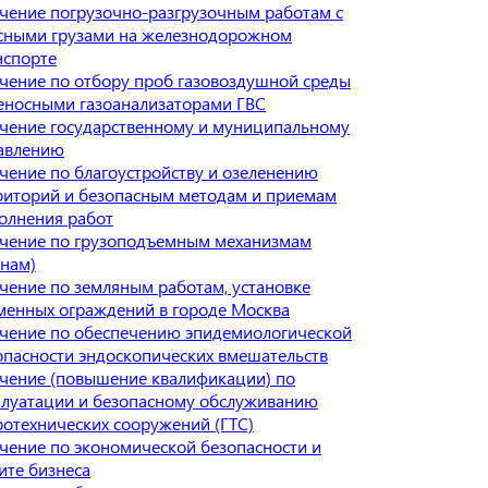
чение погрузочно-разгрузочным работам с
сными грузами на железнодорожном
нспорте
чение по отбору проб газовоздушной среды
еносными газоанализаторами ГВС
чение государственному и муниципальному
авлению
чение по благоустройству и озеленению
риторий и безопасным методам и приемам
олнения работ
чение по грузоподъемным механизмам
анам)
чение по земляным работам, установке
менных ограждений в городе Москва
чение по обеспечению эпидемиологической
опасности эндоскопических вмешательств
чение (повышение квалификации) по
плуатации и безопасному обслуживанию
ротехнических сооружений (ГТС)
чение по экономической безопасности и
ите бизнеса