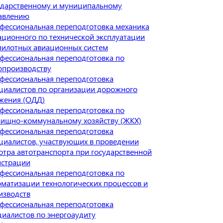
ударственному и муниципальному
авлению
фессиональная переподготовка механика
ационного по технической эксплуатации
пилотных авиационных систем
фессиональная переподготовка по
опроизводству
фессиональная переподготовка
циалистов по организации дорожного
жения (ОДД)
фессиональная переподготовка по
ищно-коммунальному хозяйству (ЖКХ)
фессиональная переподготовка
циалистов, участвующих в проведении
отра автотранспорта при государственной
истрации
фессиональная переподготовка по
оматизации технологических процессов и
изводств
фессиональная переподготовка
циалистов по энергоаудиту