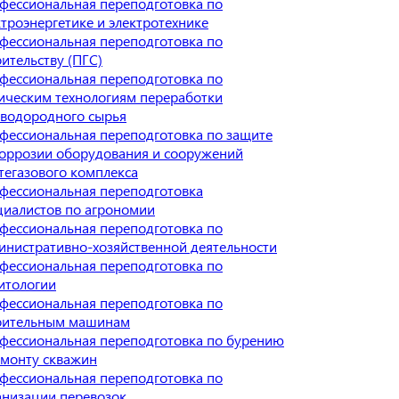
фессиональная переподготовка по
ктроэнергетике и электротехнике
фессиональная переподготовка по
оительству (ПГС)
фессиональная переподготовка по
ическим технологиям переработки
еводородного сырья
фессиональная переподготовка по защите
коррозии оборудования и сооружений
тегазового комплекса
фессиональная переподготовка
циалистов по агрономии
фессиональная переподготовка по
инистративно-хозяйственной деятельности
фессиональная переподготовка по
итологии
фессиональная переподготовка по
оительным машинам
фессиональная переподготовка по бурению
емонту скважин
фессиональная переподготовка по
анизации перевозок