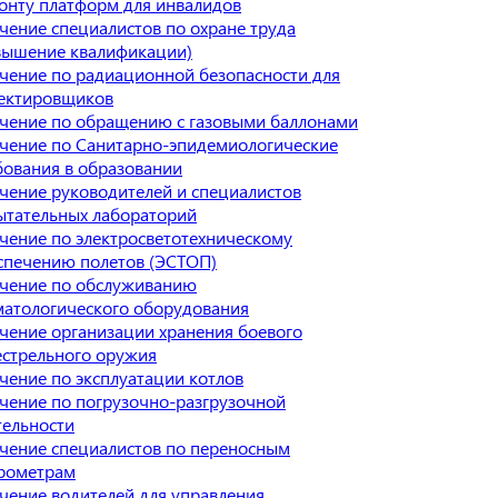
онту платформ для инвалидов
чение специалистов по охране труда
вышение квалификации)
чение по радиационной безопасности для
ектировщиков
чение по обращению с газовыми баллонами
чение по Санитарно-эпидемиологические
бования в образовании
чение руководителей и специалистов
ытательных лабораторий
чение по электросветотехническому
спечению полетов (ЭСТОП)
чение по обслуживанию
матологического оборудования
чение организации хранения боевого
естрельного оружия
чение по эксплуатации котлов
чение по погрузочно-разгрузочной
тельности
чение специалистов по переносным
рометрам
чение водителей для управления