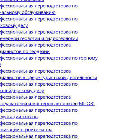
фессиональная переподготовка по
иальному обслуживанию
фессиональная переподготовка по
аховому делу
фессиональная переподготовка по
енерной геологии и гидрогеологии
фессиональная переподготовка
циалистов по геодезии
фессиональная переподготовка по горному
у
фессиональная переподготовка
циалистов в сфере туристской деятельности
фессиональная переподготовка по
кшейдерскому делу
фессиональная переподготовка
подавателей и мастеров автошкол (МПОВ)
фессиональная переподготовка по
плуатации котлов
фессиональная переподготовка по
анизации строительства
фессиональная переподготовка по