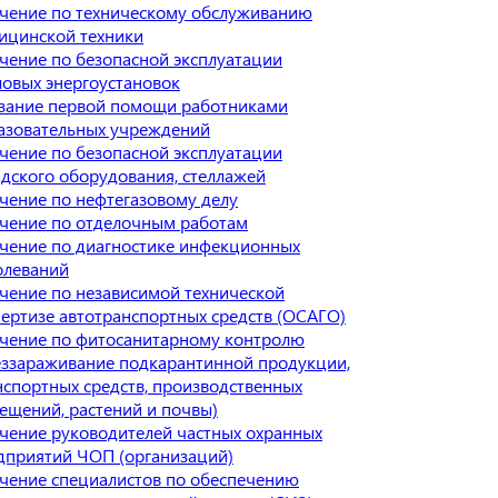
чение по техническому обслуживанию
ицинской техники
чение по безопасной эксплуатации
ловых энергоустановок
зание первой помощи работниками
азовательных учреждений
чение по безопасной эксплуатации
адского оборудования, стеллажей
чение по нефтегазовому делу
чение по отделочным работам
чение по диагностике инфекционных
олеваний
чение по независимой технической
пертизе автотранспортных средств (ОСАГО)
чение по фитосанитарному контролю
еззараживание подкарантинной продукции,
нспортных средств, производственных
ещений, растений и почвы)
чение руководителей частных охранных
дприятий ЧОП (организаций)
чение специалистов по обеспечению