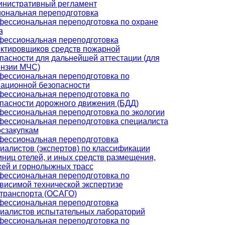
нистративный регламент
ональная переподготовка
ессиональная переподготовка по охране
а
ессиональная переподготовка
ктировщиков средств пожарной
пасности для дальнейшей аттестации (для
нзии МЧС)
ессиональная переподготовка по
ационной безопасности
ессиональная переподготовка по
пасности дорожного движения (БДД)
ессиональная переподготовка по экологии
ессиональная переподготовка специалиста
осзакупкам
ессиональная переподготовка
иалистов (экспертов) по классификации
иниц отелей, и иных средств размещения,
ей и горнолыжных трасс
ессиональная переподготовка по
висимой технической экспертизе
транспорта (ОСАГО)
ессиональная переподготовка
иалистов испытательных лабораторий
ессиональная переподготовка по