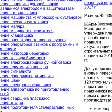
плановый пер
ение сварщика дуговой сварки
2017 г."
авящимся электродом в защитном газе
ение стропальщика
Размер: 45.635
ение машиниста компрессорных установок
ение слесаря-сантехника
ение маляра
Минстроем
ение младшего воспитателя
утвержден пла
ение кладовщика
разработки св
ение операторов теплового пункта
правил и
ение операторов станков с программным
актуализации
авлением
строительных 
ение матросов береговых
правил на 201
ение кассира билетного
гг.
ение электросварщика ручной сварки
ение приемщика поездов
Для утвержде
ение сигналиста
вновь и перес
ение доводчика-притирщика
план включено
чение швеи
120 строитель
ение электрогазосварщика
нормативов
ение аппаратчика по приготовлению
практически п
ьсий
видам строите
ение сварщика пластмасс
производства:
ение токаря
ение подготовителя сталеразливочных
инженер
в