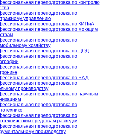
ессиональная переподготовка по контролю
ства
ессиональная переподготовка по
итражному управлению
ессиональная переподготовка по КИПиА
ессиональная переподготовка по моющим
ствам
ессиональная переподготовка по
мобильному хозяйству
ессиональная переподготовка по ЦОД
ессиональная переподготовка по
ографии
ессиональная переподготовка по
тронике
ессиональная переподготовка по БАД
ессиональная переподготовка по
льному производству
ессиональная переподготовка по научным
низациям
ессиональная переподготовка по
тотехнике
ессиональная переподготовка по
отехническим средствам разведки
ессиональная переподготовка по
рументальному производству