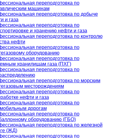
ессиональная переподготовка по
равлическим машинам
ессиональная переподготовка по добыче
и и газа
ессиональная переподготовка по
спортировке и хранению нефти и газа
ессиональная переподготовка по контролю
ства нефти
ессиональная переподготовка по
егазовому оборудованию
ессиональная переподготовка по
емным хранилищам газа (ПХГ)
ессиональная переподготовка по
распределению
ессиональная переподготовка по морским
тегазовым месторождениям
ессиональная переподготовка по
работке нефти и газа
ессиональная переподготовка по
омобильным дорогам
ессиональная переподготовка по
баллонному оборудованию (ГБО)
ессиональная переподготовка по железной
ге (ЖД)
ессиональная переподготовка по