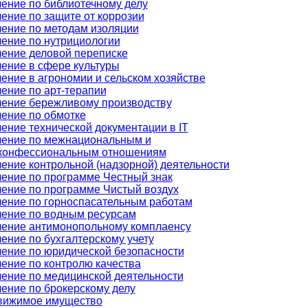
ение по библиотечному делу
ение по защите от коррозии
ение по методам изоляции
ение по нутрициологии
ение деловой переписке
ение в сфере культуры
ение в агрономии и сельском хозяйстве
ение по арт-терапии
ение бережливому производству
ение по обмотке
ение технической документации в IT
ение по межнациональным и
конфессиональным отношениям
ение контрольной (надзорной) деятельности
ение по программе Честный знак
ение по программе Чистый воздух
ение по горноспасательным работам
ение по водным ресурсам
ение антимонопольному комплаенсу
ение по бухгалтерскому учету
ение по юридической безопасности
ение по контролю качества
ение по медицинской деятельности
ение по брокерскому делу
вижимое имущество