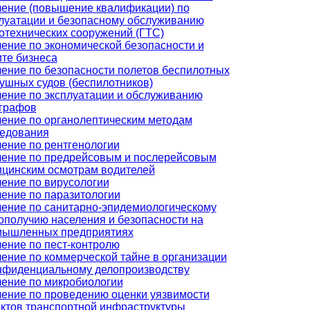
ение (повышение квалификации) по
луатации и безопасному обслуживанию
отехнических сооружений (ГТС)
ение по экономической безопасности и
те бизнеса
ение по безопасности полетов беспилотных
ушных судов (беспилотников)
ение по эксплуатации и обслуживанию
графов
ение по органолептическим методам
едования
ение по рентгенологии
ение по предрейсовым и послерейсовым
цинским осмотрам водителей
ение по вирусологии
ение по паразитологии
ение по санитарно-эпидемиологическому
ополучию населения и безопасности на
мышленных предприятиях
ение по пест-контролю
ение по коммерческой тайне в организации
нфиденциальному делопроизводству
ение по микробиологии
ение по проведению оценки уязвимости
ктов транспортной инфраструктуры