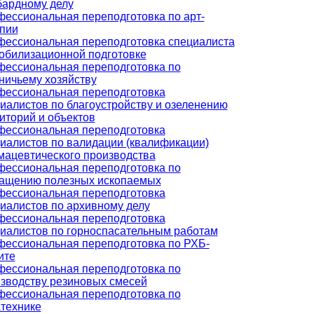
ардному делу
ессиональная переподготовка по арт-
пии
ессиональная переподготовка специалиста
обилизационной подготовке
ессиональная переподготовка по
ничьему хозяйству
ессиональная переподготовка
иалистов по благоустройству и озеленению
иторий и объектов
ессиональная переподготовка
иалистов по валидации (квалификации)
ацевтического производства
ессиональная переподготовка по
ащению полезных ископаемых
ессиональная переподготовка
иалистов по архивному делу
ессиональная переподготовка
иалистов по горноспасательным работам
ессиональная переподготовка по РХБ-
ите
ессиональная переподготовка по
зводству резиновых смесей
ессиональная переподготовка по
технике