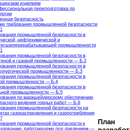
цинским изделиям
ессиональная переподготовка по
логии
нная безопасность
е требования промышленной безопасности
1
ования промышленной безопасности в
ческой, нефтехимической и
тегазоперерабатывающей промышленности
1
ования промышленной безопасности в
яной и газовой промышленности — Б.2
ования промышленной безопасности в
ллургической промышленности — Б.3
ования промышленной безопасности в
ой промышленности — Б.4
ования промышленной безопасности в
ьной промышленности — Б.5
ования по маркшейдерскому обеспечению
пасного ведения горных работ — Б.6
ования промышленной безопасности на
ктах газораспределения и газопотребления
7
План
ования промышленной безопасности к
разработ
удованию, работающему под давлением —