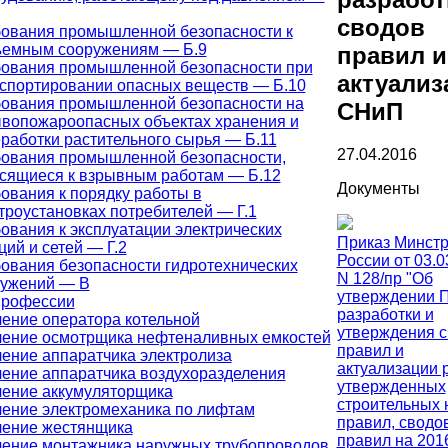
сводов
ования промышленной безопасности к
ъемным сооружениям — Б.9
правил и
ования промышленной безопасности при
актуализ
спортировании опасных веществ — Б.10
ования промышленной безопасности на
СНиП
вопожароопасных объектах хранения и
работки растительного сырья — Б.11
27.04.2016
ования промышленной безопасности,
сящиеся к взрывным работам — Б.12
Документы
ования к порядку работы в
троустановках потребителей — Г.1
ования к эксплуатации электрических
Приказ Минст
ций и сетей — Г.2
России от 03.0
ования безопасности гидротехнических
N 128/пр "Об
ружений — В
утверждении 
профессии
разработки и
ение оператора котельной
утверждения 
ение осмотрщика нефтеналивных емкостей
правил и
ение аппаратчика электролиза
актуализации 
ение аппаратчика воздухоразделения
утвержденных
ение аккумуляторщика
строительных 
ение электромеханика по лифтам
правил, сводо
ение жестянщика
правил на 2016 
ение монтажника наружных трубопроводов