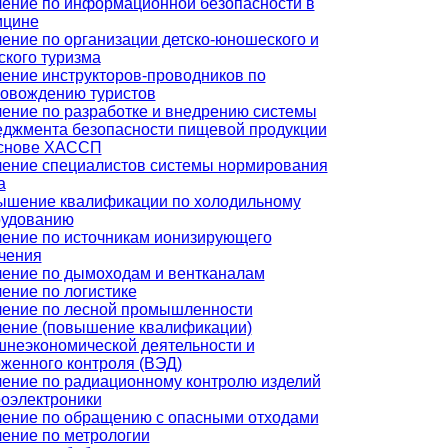
ение по информационной безопасности в
ицине
ение по организации детско-юношеского и
ского туризма
ение инструкторов-проводников по
овождению туристов
ение по разработке и внедрению системы
джмента безопасности пищевой продукции
основе ХАССП
ение специалистов системы нормирования
а
шение квалификации по холодильному
рудованию
ение по источникам ионизирующего
чения
ение по дымоходам и вентканалам
ение по логистике
ение по лесной промышленности
ение (повышение квалификации)
неэкономической деятельности и
женного контроля (ВЭД)
ение по радиационному контролю изделий
оэлектроники
ение по обращению с опасными отходами
ение по метрологии