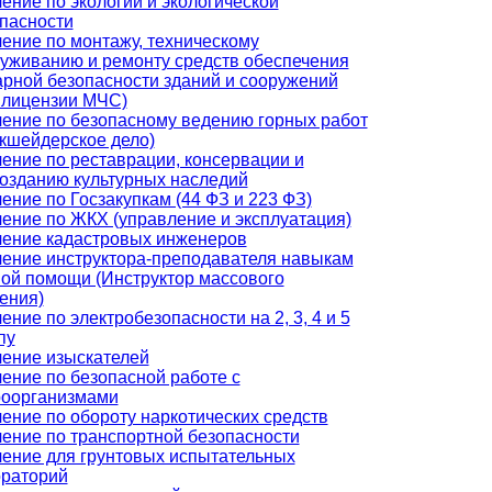
ение по экологии и экологической
пасности
ение по монтажу, техническому
уживанию и ремонту средств обеспечения
рной безопасности зданий и сооружений
 лицензии МЧС)
ение по безопасному ведению горных работ
кшейдерское дело)
ение по реставрации, консервации и
озданию культурных наследий
ение по Госзакупкам (44 ФЗ и 223 ФЗ)
ение по ЖКХ (управление и эксплуатация)
ение кадастровых инженеров
ение инструктора-преподавателя навыкам
ой помощи (Инструктор массового
ения)
ение по электробезопасности на 2, 3, 4 и 5
пу
ение изыскателей
ение по безопасной работе с
роорганизмами
ение по обороту наркотических средств
ение по транспортной безопасности
ение для грунтовых испытательных
раторий