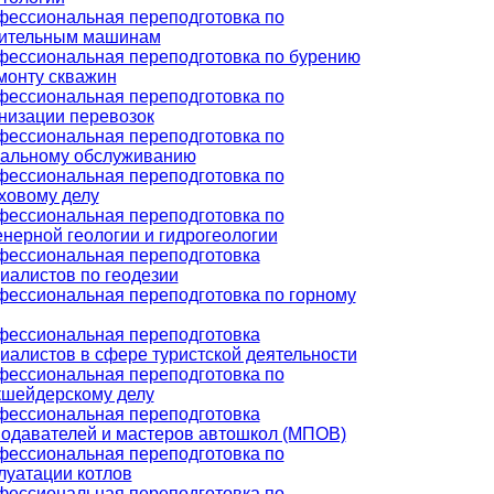
ессиональная переподготовка по
оительным машинам
ессиональная переподготовка по бурению
монту скважин
ессиональная переподготовка по
низации перевозок
ессиональная переподготовка по
альному обслуживанию
ессиональная переподготовка по
ховому делу
ессиональная переподготовка по
нерной геологии и гидрогеологии
ессиональная переподготовка
иалистов по геодезии
ессиональная переподготовка по горному
ессиональная переподготовка
иалистов в сфере туристской деятельности
ессиональная переподготовка по
шейдерскому делу
ессиональная переподготовка
одавателей и мастеров автошкол (МПОВ)
ессиональная переподготовка по
луатации котлов
ессиональная переподготовка по