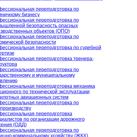
ессиональная переподготовка по
иничному бизнесу
ессиональная переподготовка по
ышленной безопасность опасных
зводственных объектов (ОПО)
ессиональная переподготовка по
омической безопасности
ессиональная переподготовка по судебной
ертизе
ессиональная переподготовка тренера-
руктора
ессиональная переподготовка по
дарственному и муниципальному
авлению
ессиональная переподготовка механика
ционного по технической эксплуатации
илотных авиационных систем
ессиональная переподготовка по
производству
ессиональная переподготовка
иалистов по организации дорожного
ения (ОДД)
ессиональная переподготовка по
щно-коммунальному хозяйству (ЖКХ)