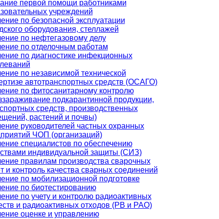
ание первой помощи работниками
зовательных учреждений
ение по безопасной эксплуатации
дского оборудования, стеллажей
ение по нефтегазовому делу
ение по отделочным работам
ение по диагностике инфекционных
леваний
ение по независимой технической
ертизе автотранспортных средств (ОСАГО)
ение по фитосанитарному контролю
ззараживание подкарантинной продукции,
спортных средств, производственных
щений, растений и почвы)
ение руководителей частных охранных
приятий ЧОП (организаций)
ение специалистов по обеспечению
ствами индивидуальной защиты (СИЗ)
ение правилам производства сварочных
т и контроль качества сварных соединений
ение по мобилизационной подготовке
ение по биотестированию
ение по учету и контролю радиоактивных
ств и радиоактивных отходов (РВ и РАО)
ение оценке и управлению