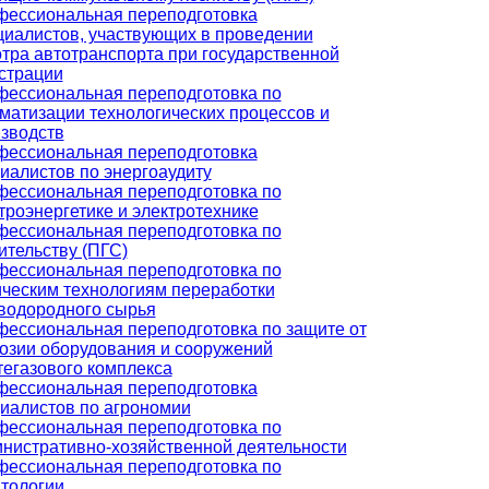
ессиональная переподготовка
иалистов, участвующих в проведении
тра автотранспорта при государственной
страции
ессиональная переподготовка по
матизации технологических процессов и
зводств
ессиональная переподготовка
иалистов по энергоаудиту
ессиональная переподготовка по
троэнергетике и электротехнике
ессиональная переподготовка по
ительству (ПГС)
ессиональная переподготовка по
ческим технологиям переработки
водородного сырья
ессиональная переподготовка по защите от
озии оборудования и сооружений
егазового комплекса
ессиональная переподготовка
иалистов по агрономии
ессиональная переподготовка по
нистративно-хозяйственной деятельности
ессиональная переподготовка по
тологии