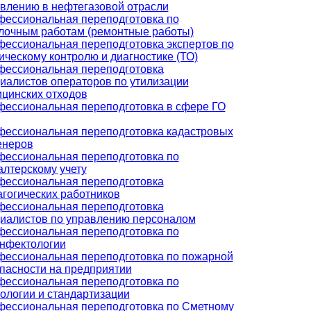
влению в нефтегазовой отрасли
ессиональная переподготовка по
лочным работам (ремонтные работы)
ессиональная переподготовка экспертов по
ическому контролю и диагностике (ТО)
ессиональная переподготовка
иалистов операторов по утилизации
цинских отходов
ессиональная переподготовка в сфере ГО
ессиональная переподготовка кадастровых
енеров
ессиональная переподготовка по
алтерскому учету
ессиональная переподготовка
гогических работников
ессиональная переподготовка
иалистов по управлению персоналом
ессиональная переподготовка по
нфектологии
ессиональная переподготовка по пожарной
пасности на предприятии
ессиональная переподготовка по
ологии и стандартизации
ессиональная переподготовка по Сметному