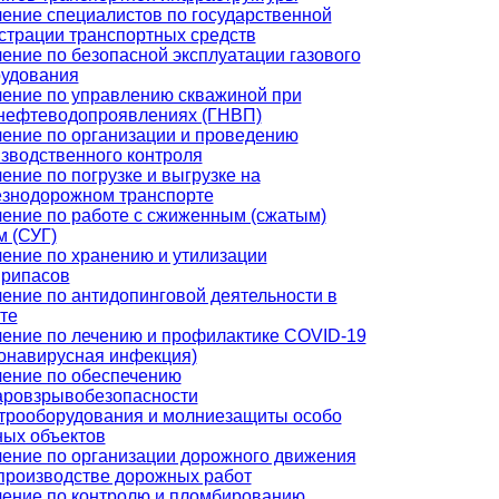
ение специалистов по государственной
страции транспортных средств
ение по безопасной эксплуатации газового
удования
ение по управлению скважиной при
нефтеводопроявлениях (ГНВП)
ение по организации и проведению
зводственного контроля
ение по погрузке и выгрузке на
знодорожном транспорте
ение по работе с сжиженным (сжатым)
м (СУГ)
ение по хранению и утилизации
припасов
ение по антидопинговой деятельности в
те
ение по лечению и профилактике COVID-19
онавирусная инфекция)
ение по обеспечению
ровзрывобезопасности
трооборудования и молниезащиты особо
ых объектов
ение по организации дорожного движения
производстве дорожных работ
ение по контролю и пломбированию