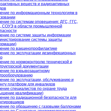
оактивных веществ и радиоактивных
дов
ение по информационным технологиям в
зовании
ение по системам оповещения: ДГС, ГГС,
, СОУЭ в области промышленной
пасности
ение по системе защиты информации
инистрирование системы защиты
ормации)
ение по вакцинопрофилактике
ение по эксплуатации дезинфекционных
ер
ение по нормоконтролю технической и
трукторской документации
ение по взрывозащитному
трооборудованию
ение по эксплуатации, обслуживанию и
нту платформ для инвалидов
ение специалистов по охране труда
ышение квалификации)
ение по радиационной безопасности для
ктировщиков
ение по обращению с газовыми баллонами
ение по Санитарно-эпидемиологические