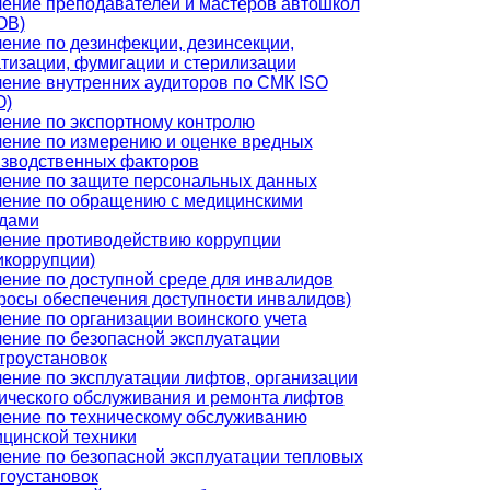
ение преподавателей и мастеров автошкол
ОВ)
ение по дезинфекции, дезинсекции,
тизации, фумигации и стерилизации
ение внутренних аудиторов по СМК ISO
О)
ение по экспортному контролю
ение по измерению и оценке вредных
зводственных факторов
ение по защите персональных данных
ение по обращению с медицинскими
дами
ение противодействию коррупции
икоррупции)
ение по доступной среде для инвалидов
росы обеспечения доступности инвалидов)
ение по организации воинского учета
ение по безопасной эксплуатации
троустановок
ение по эксплуатации лифтов, организации
ического обслуживания и ремонта лифтов
ение по техническому обслуживанию
цинской техники
ение по безопасной эксплуатации тепловых
гоустановок