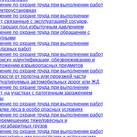
ение по охране труда при выполнении работ
ектроустановках
ение по охране труда при выполнении
т, связанные с эксплуатацией сосудов,
тающих под избыточным давлением
ение по охране труда при обращении с
отными
ение по охране труда при выполнении
лазных работ
ение по охране труда при выполнении работ
оиску, идентификации, обезвреживанию и
тожению взрывоопасных предметов
ение по охране труда при выполнении работ
изости от полотна или проезжей части
луатируемых автомобильных дорог или ЖД
ение по охране труда при выполнении
т, на участках с патогенным заражением
вы
ение по охране труда при выполнении работ
алке леса в особо опасных условиях
ение по охране труда при выполнении работ
еремещению тяжеловесных и
ногабаритных грузов
ение по охране труда при выполнении работ
диоактивными веществами и источниками