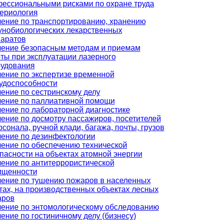
ессиональными рисками по охране труда
ериология
ение по транспортированию, хранению
нобиологических лекарственных
аратов
ение безопасным методам и приемам
ты при эксплуатации лазерного
удования
ение по экспертизе временной
удоспособности
ение по сестринскому делу
ение по паллиативной помощи
ение по лабораторной диагностике
ение по досмотру пассажиров, посетителей
рсонала, ручной клади, багажа, почты, грузов
ение по дезинфектологии
ение по обеспечению технической
пасности на объектах атомной энергии
ение по антитеррористической
ищенности
ение по тушению пожаров в населенных
тах, на производственных объектах лесных
аров
ение по энтомологическому обследованию
ение по гостиничному делу (бизнесу)