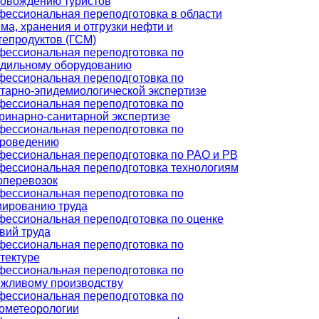
овождению туристов
ессиональная переподготовка в области
ма, хранения и отгрузки нефти и
епродуктов (ГСМ)
ессиональная переподготовка по
дильному оборудованию
ессиональная переподготовка по
тарно-эпидемиологической экспертизе
ессиональная переподготовка по
ринарно-санитарной экспертизе
ессиональная переподготовка по
ароведению
ессиональная переподготовка по РАО и РВ
ессиональная переподготовка технологиям
оперевозок
ессиональная переподготовка по
ированию труда
ессиональная переподготовка по оценке
вий труда
ессиональная переподготовка по
тектуре
ессиональная переподготовка по
жливому производству
ессиональная переподготовка по
ометеорологии