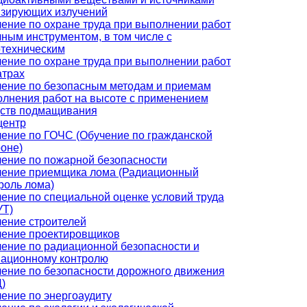
зирующих излучений
ение по охране труда при выполнении работ
чным инструментом, в том числе с
техническим
ение по охране труда при выполнении работ
атрах
ение по безопасным методам и приемам
лнения работ на высоте с применением
ств подмащивания
центр
ение по ГОЧС (Обучение по гражданской
оне)
ение по пожарной безопасности
ение приемщика лома (Радиационный
роль лома)
ение по специальной оценке условий труда
УТ)
ение строителей
ение проектировщиков
ение по радиационной безопасности и
ационному контролю
ение по безопасности дорожного движения
)
ение по энергоаудиту