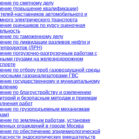
ение по сметному делу
ение (повышение квалификации)
телей-наставников автомобильного и
много электрического транспорта
ение оценщиков по курсу оценочная
ельность
ение по таможенному делу
ение по ликвидации разливов нефти и
епродуктов (ЛРН)
ение погрузочно-разгрузочным работам с
ными грузами на железнодорожном
спорте
ение по отбору проб газовоздушной среды
носными газоанализаторами ГВС
ение государственному и муниципальному
авлению
ение по благоустройству и озеленению
иторий и безопасным методам и приемам
лнения работ
ение по грузоподъемным механизмам
нам)
ение по земляным работам, установке
енных ограждений в городе Москва
ение по обеспечению эпидемиологической
пасности эндоскопических вмешательств