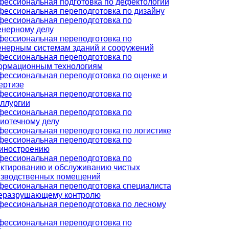
ессиональная подготовка по дефектологии
ессиональная переподготовка по дизайну
ессиональная переподготовка по
нерному делу
ессиональная переподготовка по
нерным системам зданий и сооружений
ессиональная переподготовка по
ормационным технологиям
ессиональная переподготовка по оценке и
ертизе
ессиональная переподготовка по
ллургии
ессиональная переподготовка по
иотечному делу
ессиональная переподготовка по логистике
ессиональная переподготовка по
иностроению
ессиональная переподготовка по
ктированию и обслуживанию чистых
изводственных помещений
ессиональная переподготовка специалиста
неразрушающему контролю
ессиональная переподготовка по лесному
ессиональная переподготовка по