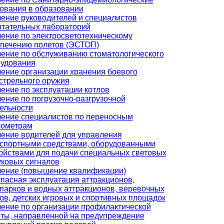
ования в образовании
ение руководителей и специалистов
тательных лабораторий
ение по электросветотехническому
печению полетов (ЭСТОП)
ение по обслуживанию стоматологического
удования
ение организации хранения боевого
стрельного оружия
ение по эксплуатации котлов
ение по погрузочно-разгрузочной
ельности
ение специалистов по переносным
рометрам
ение водителей для управления
спортными средствами, оборудованными
ойствами для подачи специальных световых
уковых сигналов
ение (повышение квалификации)
пасная эксплуатация аттракционов,
парков и водных аттракционов, веревочных
ов, детских игровых и спортивных площадок
ение по организации профилактической
ты, направленной на предупреждение