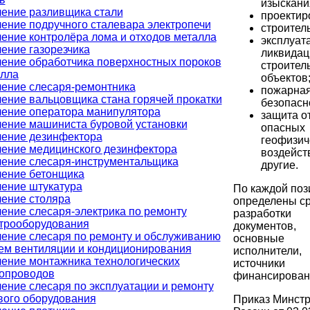
изыскани
ение разливщика стали
проектир
ение подручного сталевара электропечи
строитель
ение контролёра лома и отходов металла
эксплуат
ение газорезчика
ликвидац
ение обработчика поверхностных пороков
строител
лла
объектов
ение слесаря-ремонтника
пожарна
ение вальцовщика стана горячей прокатки
безопасн
ение оператора манипулятора
защита о
ение машиниста буровой установки
опасных
ение дезинфектора
геофизич
ение медицинского дезинфектора
воздейст
ение слесаря-инструментальщика
другие.
ение бетонщика
ение штукатура
По каждой поз
ение столяра
определены с
ение слесаря-электрика по ремонту
разработки
трооборудования
документов,
ение слесаря по ремонту и обслуживанию
основные
ем вентиляции и кондиционирования
исполнители,
ение монтажника технологических
источники
опроводов
финансирован
ение слесаря по эксплуатации и ремонту
вого оборудования
Приказ Минст