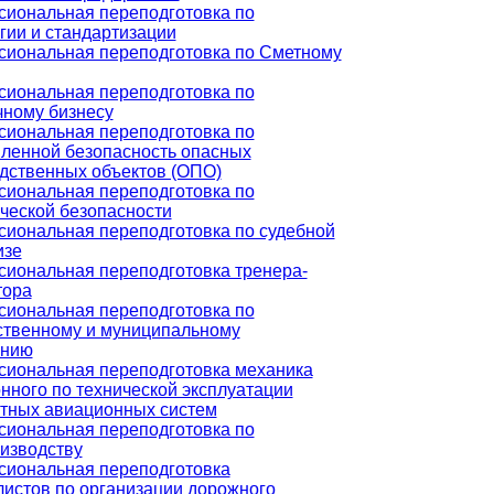
иональная переподготовка по
гии и стандартизации
иональная переподготовка по Сметному
иональная переподготовка по
чному бизнесу
иональная переподготовка по
енной безопасность опасных
дственных объектов (ОПО)
иональная переподготовка по
ческой безопасности
иональная переподготовка по судебной
изе
иональная переподготовка тренера-
тора
иональная переподготовка по
ственному и муниципальному
ению
иональная переподготовка механика
нного по технической эксплуатации
тных авиационных систем
иональная переподготовка по
изводству
иональная переподготовка
истов по организации дорожного