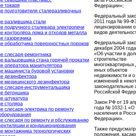
акты Российской
е токаря
Федерации»;
е подготовителя сталеразливочных
Федеральный зако
2011 года № 99-Ф
е разливщика стали
лицензировании о
е подручного сталевара электропечи
видов деятельнос
е контролёра лома и отходов металла
е газорезчика
Федеральный зако
е обработчика поверхностных пороков
декабря 2004 год
«Об участии в до
е слесаря-ремонтника
строительстве
е вальцовщика стана горячей прокатки
многоквартирных 
е оператора манипулятора
иных объектов
е машиниста буровой установки
недвижимости и о
е дезинфектора
изменений в неко
е медицинского дезинфектора
законодательные 
е слесаря-инструментальщика
Российской Федер
е бетонщика
е штукатура
Закон РФ от 19 ап
е столяра
года № 1032-1 «О 
е слесаря-электрика по ремонту
населения в Росс
оборудования
Федерации».
е слесаря по ремонту и обслуживанию
вентиляции и кондиционирования
Также предусмат
е монтажника технологических
положения, каса