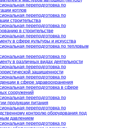
иональная переподготовка по
тации котлов
иональная переподготовка по
ации строительства
иональная переподготовка по
рованию в строительстве
иональная переподготовка по
енту в сфере культуры и искусства
иональная переподготовка по тепловым
иональная переподготовка по
енту в различных видах деятельности
иональная переподготовка по
рористической защищенности
иональная переподготовка по
денции в сфере здравоохранения
иональная переподготовка в сфере
ных сооружений
иональная переподготовка по
гии продукции питания
иональная переподготовка по
дственному контролю оборудования под
чным давлением
иональная переподготовка по