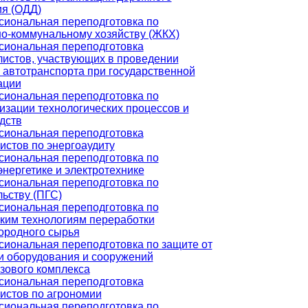
я (ОДД)
иональная переподготовка по
-коммунальному хозяйству (ЖКХ)
иональная переподготовка
истов, участвующих в проведении
 автотранспорта при государственной
ации
иональная переподготовка по
изации технологических процессов и
дств
иональная переподготовка
истов по энергоаудиту
иональная переподготовка по
энергетике и электротехнике
иональная переподготовка по
льству (ПГС)
иональная переподготовка по
ким технологиям переработки
ородного сырья
иональная переподготовка по защите от
и оборудования и сооружений
зового комплекса
иональная переподготовка
истов по агрономии
иональная переподготовка по