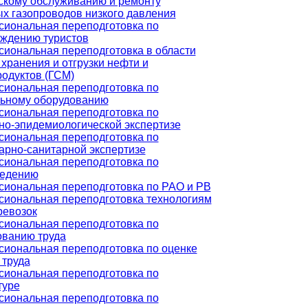
скому обслуживанию и ремонту
х газопроводов низкого давления
иональная переподготовка по
ждению туристов
иональная переподготовка в области
 хранения и отгрузки нефти и
одуктов (ГСМ)
иональная переподготовка по
ьному оборудованию
иональная переподготовка по
но-эпидемиологической экспертизе
иональная переподготовка по
арно-санитарной экспертизе
иональная переподготовка по
ведению
иональная переподготовка по РАО и РВ
иональная переподготовка технологиям
ревозок
иональная переподготовка по
ванию труда
иональная переподготовка по оценке
 труда
иональная переподготовка по
туре
иональная переподготовка по