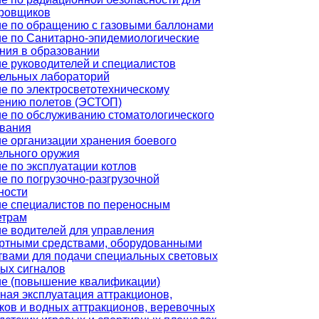
ровщиков
е по обращению с газовыми баллонами
е по Санитарно-эпидемиологические
ния в образовании
е руководителей и специалистов
ельных лабораторий
е по электросветотехническому
ению полетов (ЭСТОП)
е по обслуживанию стоматологического
вания
е организации хранения боевого
ельного оружия
е по эксплуатации котлов
е по погрузочно-разгрузочной
ности
е специалистов по переносным
етрам
е водителей для управления
ртными средствами, оборудованными
твами для подачи специальных световых
вых сигналов
е (повышение квалификации)
ная эксплуатация аттракционов,
ков и водных аттракционов, веревочных