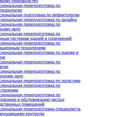
вому производству
иональная переподготовка по
теорологии
иональная подготовка по дефектологии
иональная переподготовка по дизайну
иональная переподготовка по
ному делу
иональная переподготовка по
ным системам зданий и сооружений
иональная переподготовка по
ационным технологиям
иональная переподготовка по оценке и
изе
иональная переподготовка по
ргии
иональная переподготовка по
ечному делу
иональная переподготовка по логистике
иональная переподготовка по
строению
иональная переподготовка по
рованию и обслуживанию чистых
дственных помещений
иональная переподготовка специалиста
зрушающему контролю