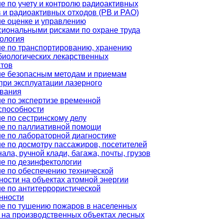
е по учету и контролю радиоактивных
 и радиоактивных отходов (РВ и РАО)
е оценке и управлению
иональными рисками по охране труда
ология
е по транспортированию, хранению
иологических лекарственных
тов
е безопасным методам и приемам
при эксплуатации лазерного
вания
е по экспертизе временной
способности
е по сестринскому делу
е по паллиативной помощи
е по лабораторной диагностике
е по досмотру пассажиров, посетителей
ала, ручной клади, багажа, почты, грузов
е по дезинфектологии
е по обеспечению технической
ности на объектах атомной энергии
е по антитеррористической
нности
е по тушению пожаров в населенных
, на производственных объектах лесных