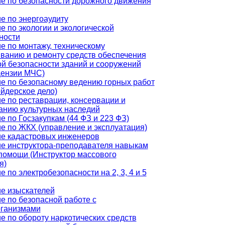
е по безопасности дорожного движения
е по энергоаудиту
е по экологии и экологической
ности
е по монтажу, техническому
ванию и ремонту средств обеспечения
й безопасности зданий и сооружений
цензии МЧС)
е по безопасному ведению горных работ
йдерское дело)
е по реставрации, консервации и
анию культурных наследий
е по Госзакупкам (44 ФЗ и 223 ФЗ)
е по ЖКХ (управление и эксплуатация)
е кадастровых инженеров
е инструктора-преподавателя навыкам
помощи (Инструктор массового
я)
 по электробезопасности на 2, 3, 4 и 5
е изыскателей
е по безопасной работе с
рганизмами
е по обороту наркотических средств