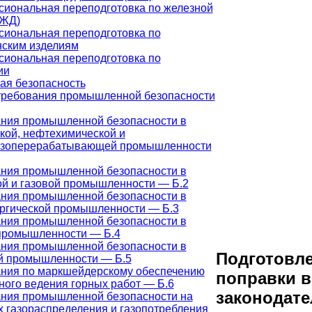
иональная переподготовка по железной
(ЖД)
иональная переподготовка по
ским изделиям
иональная переподготовка по
ии
я безопасность
ребования промышленной безопасности
ния промышленной безопасности в
кой, нефтехимической и
азоперерабатывающей промышленности
ния промышленной безопасности в
й и газовой промышленности — Б.2
ния промышленной безопасности в
ргической промышленности — Б.3
ния промышленной безопасности в
промышленности — Б.4
ния промышленной безопасности в
Подготовл
й промышленности — Б.5
ния по маркшейдерскому обеспечению
поправки в
ного ведения горных работ — Б.6
законодате
ния промышленной безопасности на
х газораспределения и газопотребления