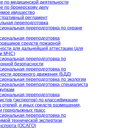
е по медицинской деятельности
е по брокерскому делу
имое имущество
тративный регламент
льная переподготовка
иональная переподготовка по охране
иональная переподготовка
ровщиков средств пожарной
ности для дальнейшей аттестации (для
и МЧС)
иональная переподготовка по
онной безопасности
иональная переподготовка по
ности дорожного движения (БДД)
иональная переподготовка по экологии
иональная переподготовка специалиста
акупкам
иональная переподготовка
истов (экспертов) по классификации
ц отелей, и иных средств размещения,
и горнолыжных трасс
иональная переподготовка по
имой технической экспертизе
нспорта (ОСАГО)