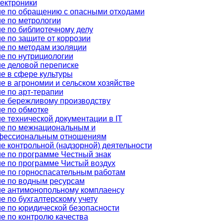
ектроники
е по обращению с опасными отходами
е по метрологии
е по библиотечному делу
е по защите от коррозии
е по методам изоляции
е по нутрициологии
е деловой переписке
е в сфере культуры
е в агрономии и сельском хозяйстве
е по арт-терапии
е бережливому производству
е по обмотке
е технической документации в IT
е по межнациональным и
фессиональным отношениям
е контрольной (надзорной) деятельности
е по программе Честный знак
е по программе Чистый воздух
е по горноспасательным работам
е по водным ресурсам
е антимонопольному комплаенсу
е по бухгалтерскому учету
е по юридической безопасности
е по контролю качества