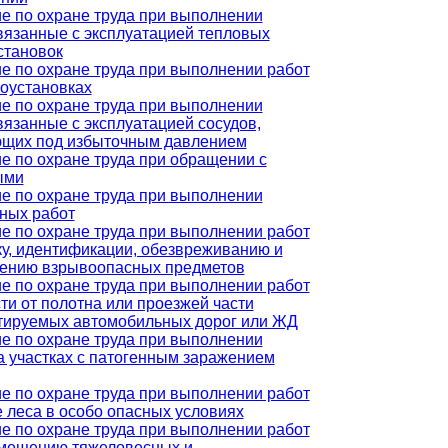
е по охране труда при выполнении
связанные с эксплуатацией тепловых
становок
е по охране труда при выполнении работ
роустановках
е по охране труда при выполнении
связанные с эксплуатацией сосудов,
щих под избыточным давлением
е по охране труда при обращении с
ыми
е по охране труда при выполнении
ных работ
е по охране труда при выполнении работ
ку, идентификации, обезвреживанию и
ению взрывоопасных предметов
е по охране труда при выполнении работ
сти от полотна или проезжей части
тируемых автомобильных дорог или ЖД
е по охране труда при выполнении
на участках с патогенным заражением
е по охране труда при выполнении работ
е леса в особо опасных условиях
е по охране труда при выполнении работ
мещению тяжеловесных и