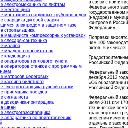
в связи с приняти
е электромеханика по лифтам
Федерального зак
е жестянщика
государственном 
е монтажника наружных трубопроводов
(надзоре) и муни
е сварщика дуговой сварки
контроле в Россий
щимся электродом в защитном газе
Федерации».
е стропальщика
е машиниста компрессорных установок
Поправки вносятс
е слесаря-сантехника
чем 100 законода
е маляра
актов. В их числе:
е младшего воспитателя
е кладовщика
Градостроительны
е операторов теплового пункта
Российской Федер
е операторов станков с программным
ением
Федеральный зако
е матросов береговых
декабря 2012 год
е кассира билетного
«Об образовании 
е электросварщика ручной сварки
Российской Федер
е приемщика поездов
е сигналиста
Федеральный зако
е доводчика-притирщика
июля 2011 г.№ 17
ие швеи
техническом осмо
е электрогазосварщика
транспортных сред
е аппаратчика по приготовлению
внесении изменен
й
отдельные законо
е сварщика пластмасс