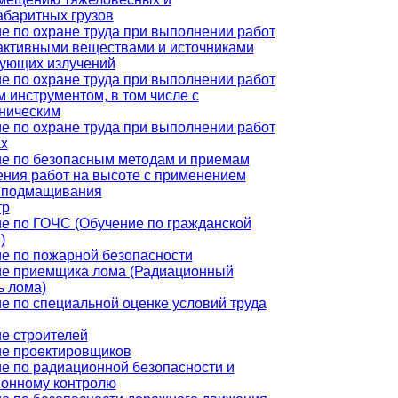
абаритных грузов
е по охране труда при выполнении работ
активными веществами и источниками
ующих излучений
е по охране труда при выполнении работ
м инструментом, в том числе с
ническим
е по охране труда при выполнении работ
ах
е по безопасным методам и приемам
ния работ на высоте с применением
 подмащивания
тр
е по ГОЧС (Обучение по гражданской
)
е по пожарной безопасности
е приемщика лома (Радиационный
ь лома)
е по специальной оценке условий труда
е строителей
е проектировщиков
е по радиационной безопасности и
онному контролю