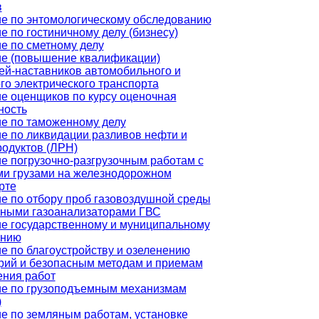
в
е по энтомологическому обследованию
е по гостиничному делу (бизнесу)
е по сметному делу
е (повышение квалификации)
ей-наставников автомобильного и
го электрического транспорта
е оценщиков по курсу оценочная
ность
е по таможенному делу
е по ликвидации разливов нефти и
одуктов (ЛРН)
е погрузочно-разгрузочным работам с
и грузами на железнодорожном
рте
е по отбору проб газовоздушной среды
ными газоанализаторами ГВС
е государственному и муниципальному
ению
е по благоустройству и озеленению
рий и безопасным методам и приемам
ния работ
е по грузоподъемным механизмам
)
е по земляным работам, установке