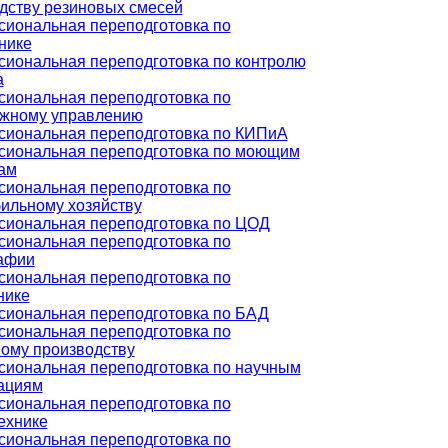
дству резиновых смесей
иональная переподготовка по
нике
иональная переподготовка по контролю
а
иональная переподготовка по
жному управлению
иональная переподготовка по КИПиА
иональная переподготовка по моющим
ам
иональная переподготовка по
ильному хозяйству
иональная переподготовка по ЦОД
иональная переподготовка по
афии
иональная переподготовка по
нике
иональная переподготовка по БАД
иональная переподготовка по
ому производству
иональная переподготовка по научным
ациям
иональная переподготовка по
ехнике
иональная переподготовка по