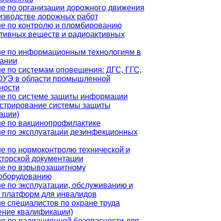
е по организации дорожного движения
изводстве дорожных работ
е по контролю и пломбированию
тивных веществ и радиоактивных
е по информационным технологиям в
ании
е по системам оповещения: ДГС, ГГС,
ОУЭ в области промышленной
ности
е по системе защиты информации
стрирование системы защиты
ации)
е по вакцинопрофилактике
е по эксплуатации дезинфекционных
е по нормоконтролю технической и
кторской документации
е по взрывозащитному
оборудованию
е по эксплуатации, обслуживанию и
 платформ для инвалидов
е специалистов по охране труда
ние квалификации)
е по радиационной безопасности для