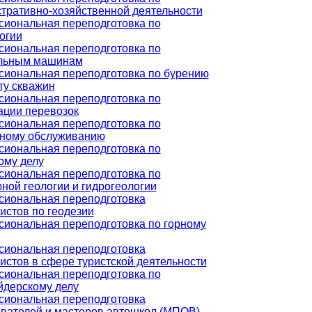
тративно-хозяйственной деятельности
иональная переподготовка по
огии
иональная переподготовка по
ельным машинам
иональная переподготовка по бурению
ту скважин
иональная переподготовка по
ации перевозок
иональная переподготовка по
ному обслуживанию
иональная переподготовка по
ому делу
иональная переподготовка по
ной геологии и гидрогеологии
иональная переподготовка
истов по геодезии
иональная переподготовка по горному
иональная переподготовка
истов в сфере туристской деятельности
иональная переподготовка по
дерскому делу
иональная переподготовка
вателей и мастеров автошкол (МПОВ)