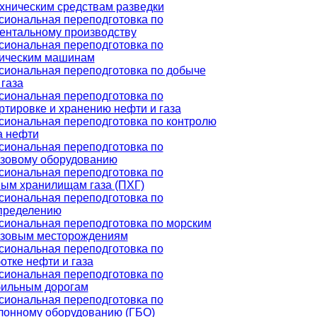
хническим средствам разведки
иональная переподготовка по
ентальному производству
иональная переподготовка по
ическим машинам
иональная переподготовка по добыче
 газа
иональная переподготовка по
ртировке и хранению нефти и газа
иональная переподготовка по контролю
а нефти
иональная переподготовка по
зовому оборудованию
иональная переподготовка по
ым хранилищам газа (ПХГ)
иональная переподготовка по
пределению
иональная переподготовка по морским
азовым месторождениям
иональная переподготовка по
отке нефти и газа
иональная переподготовка по
ильным дорогам
иональная переподготовка по
лонному оборудованию (ГБО)