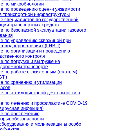
е по микробиологии
е по проведению оценки уязвимости
в транспортной инфраструктуры
е специалистов по государственной
ации транспортных средств
е по безопасной эксплуатации газового
вания
е по управлению скважиной при
теводопроявлениях (ГНВП)
е по организации и проведению
дственного контроля
е по погрузке и выгрузке на
дорожном транспорте
е по работе с сжиженным (сжатым)
СУГ)
е по хранению и утилизации
асов
е по антидопинговой деятельности в
е по лечению и профилактике COVID-19
вирусная инфекция)
е по обеспечению
зрывобезопасности
оборудования и молниезащиты особо
объектов