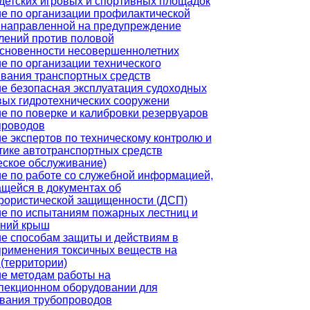
 детских игровых и спортивных площадок
е по организации профилактической
 направленной на предупреждение
лений против половой
сновенности несовершеннолетних
е по организации технического
вания транспортных средств
е безопасная эксплуатация судоходных
вых гидротехнических сооружени
е по поверке и калибровки резервуаров
проводов
е экспертов по техническому контролю и
тике автотранспортных средств
еское обслуживание)
е по работе со служебной информацией,
щейся в документах об
рористической защищенности (ДСП)
е по испытаниям пожарных лестниц и
ений крыш
е способам защиты и действиям в
применения токсичных веществ на
 (территории)
е методам работы на
пекционном оборудовании для
вания трубопроводов