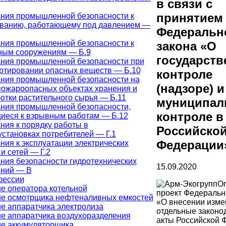
в связи с
принятием
ния промышленной безопасности к
ванию, работающему под давлением —
Федеральн
ния промышленной безопасности к
закона «О
ным сооружениям — Б.9
государст
ния промышленной безопасности при
ртировании опасных веществ — Б.10
контроле
ния промышленной безопасности на
(надзоре) и
ожароопасных объектах хранения и
отки растительного сырья — Б.11
муниципал
ния промышленной безопасности,
контроле в
иеся к взрывным работам — Б.12
ния к порядку работы в
Российско
установках потребителей — Г.1
Федерации
ния к эксплуатации электрических
и сетей — Г.2
ния безопасности гидротехнических
15.09.2020
ний — В
фессии
О
е оператора котельной
проект Федеральн
е осмотрщика нефтеналивных емкостей
«О внесении изме
е аппаратчика электролиза
отдельные законо
е аппаратчика воздухоразделения
акты Российской 
е аккумуляторщика