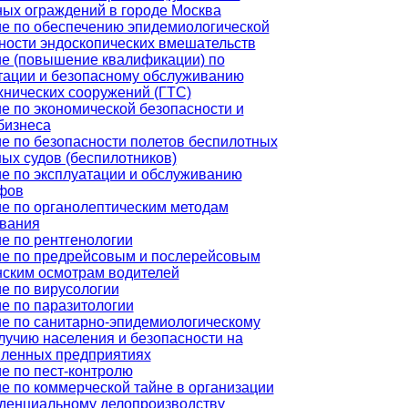
ых ограждений в городе Москва
е по обеспечению эпидемиологической
ности эндоскопических вмешательств
е (повышение квалификации) по
тации и безопасному обслуживанию
хнических сооружений (ГТС)
е по экономической безопасности и
бизнеса
е по безопасности полетов беспилотных
ых судов (беспилотников)
е по эксплуатации и обслуживанию
фов
е по органолептическим методам
вания
е по рентгенологии
е по предрейсовым и послерейсовым
ским осмотрам водителей
е по вирусологии
е по паразитологии
е по санитарно-эпидемиологическому
лучию населения и безопасности на
ленных предприятиях
е по пест-контролю
е по коммерческой тайне в организации
денциальному делопроизводству