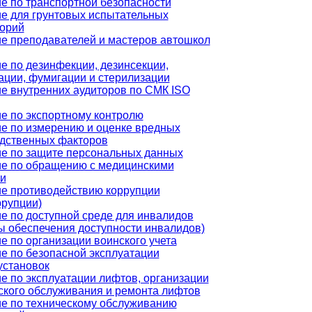
е по транспортной безопасности
е для грунтовых испытательных
орий
е преподавателей и мастеров автошкол
е по дезинфекции, дезинсекции,
ации, фумигации и стерилизации
е внутренних аудиторов по СМК ISO
е по экспортному контролю
е по измерению и оценке вредных
дственных факторов
е по защите персональных данных
е по обращению с медицинскими
и
е противодействию коррупции
ррупции)
е по доступной среде для инвалидов
ы обеспечения доступности инвалидов)
е по организации воинского учета
е по безопасной эксплуатации
установок
е по эксплуатации лифтов, организации
ского обслуживания и ремонта лифтов
е по техническому обслуживанию