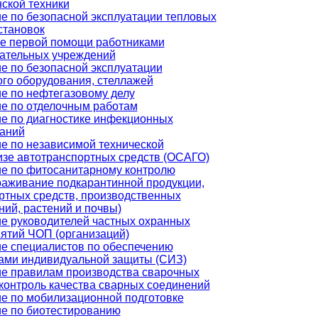
ской техники
е по безопасной эксплуатации тепловых
становок
е первой помощи работниками
ательных учреждений
е по безопасной эксплуатации
ого оборудования, стеллажей
е по нефтегазовому делу
е по отделочным работам
е по диагностике инфекционных
аний
е по независимой технической
изе автотранспортных средств (ОСАГО)
е по фитосанитарному контролю
раживание подкарантинной продукции,
ртных средств, производственных
ий, растений и почвы)
е руководителей частных охранных
ятий ЧОП (организаций)
е специалистов по обеспечению
ами индивидуальной защиты (СИЗ)
е правилам производства сварочных
 контроль качества сварных соединений
е по мобилизационной подготовке
е по биотестированию