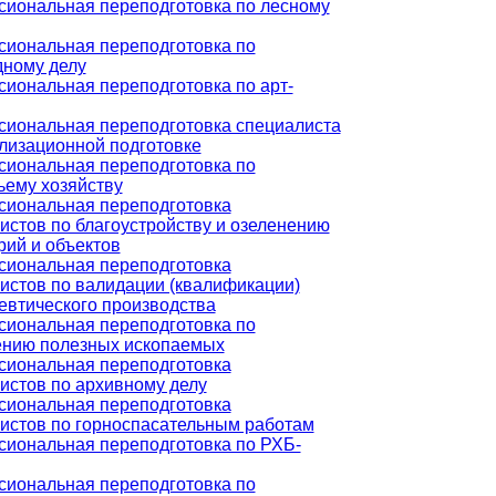
иональная переподготовка по лесному
иональная переподготовка по
ному делу
иональная переподготовка по арт-
иональная переподготовка специалиста
лизационной подготовке
иональная переподготовка по
ьему хозяйству
иональная переподготовка
истов по благоустройству и озеленению
рий и объектов
иональная переподготовка
истов по валидации (квалификации)
втического производства
иональная переподготовка по
нию полезных ископаемых
иональная переподготовка
истов по архивному делу
иональная переподготовка
истов по горноспасательным работам
иональная переподготовка по РХБ-
иональная переподготовка по