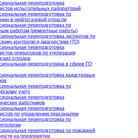
иональная переподготовка
истов испытательных лабораторий
иональная переподготовка по
нию в нефтегазовой отрасли
иональная переподготовка по
ным работам (ремонтные работы)
иональная переподготовка экспертов по
скому контролю и диагностике (ТО)
иональная переподготовка
истов операторов по утилизации
ских отходов
иональная переподготовка в сфере ГО
иональная переподготовка кадастровых
ров
иональная переподготовка по
ерскому учету
иональная переподготовка
ических работников
иональная переподготовка
истов по управлению персоналом
иональная переподготовка по
ктологии
иональная переподготовка по пожарной
ности на предприятии