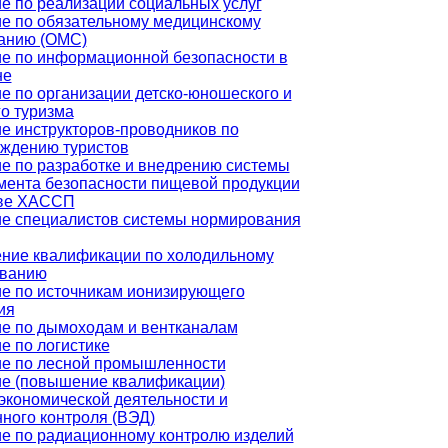
е по реализации социальных услуг
е по обязательному медицинскому
анию (ОМС)
е по информационной безопасности в
не
е по организации детско-юношеского и
го туризма
е инструкторов-проводников по
ждению туристов
е по разработке и внедрению системы
ента безопасности пищевой продукции
ове ХАССП
е специалистов системы нормирования
ие квалификации по холодильному
ованию
е по источникам ионизирующего
ия
е по дымоходам и вентканалам
е по логистике
е по лесной промышленности
е (повышение квалификации)
кономической деятельности и
ного контроля (ВЭД)
е по радиационному контролю изделий