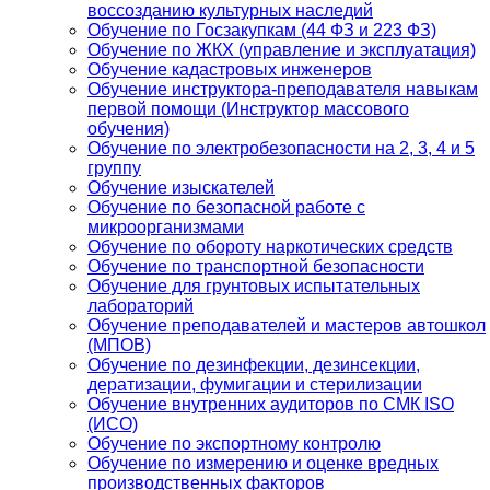
воссозданию культурных наследий
Обучение по Госзакупкам (44 ФЗ и 223 ФЗ)
Обучение по ЖКХ (управление и эксплуатация)
Обучение кадастровых инженеров
Обучение инструктора-преподавателя навыкам
первой помощи (Инструктор массового
обучения)
Обучение по электробезопасности на 2, 3, 4 и 5
группу
Обучение изыскателей
Обучение по безопасной работе с
микроорганизмами
Обучение по обороту наркотических средств
Обучение по транспортной безопасности
Обучение для грунтовых испытательных
лабораторий
Обучение преподавателей и мастеров автошкол
(МПОВ)
Обучение по дезинфекции, дезинсекции,
дератизации, фумигации и стерилизации
Обучение внутренних аудиторов по СМК ISO
(ИСО)
Обучение по экспортному контролю
Обучение по измерению и оценке вредных
производственных факторов