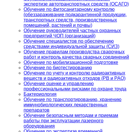
экспертизе автотранспортных средств (ОСАГО)
Обучение по фитосанитарному контролю
(обеззараживание подкарантинной продукции,
транспортных средств, производственных
помещений, растений и почвы)
Обучение руководителей частных охранных
предприятий ЧОП (организаций)
Обучение специалистов по обеспечению
средствами индивидуальной защиты (СИЗ)
Обучение правилам производства сварочных
работ и контроль качества сварных соединений
Обучение по мобилизационной подготовке
Обучение по биотестированию
Обучение по учету и контролю радиоактивных
веществ и радиоактивных отходов (РВ и РАО)
Обучение оценке и управлению
профессиональными рисками по охране труда
Бактериология
Обучение по транспортированию, хранению
иммунобиологических лекарственных
препаратов
Обучение безопасным методам и приемам
работы при эксплуатации лазерного
оборудования
Обучение по экспертизе временной