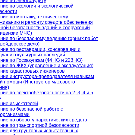
ние по энергоаудиту
ние по экологии и экологической
асности
ние по монтажу, техническому
живанию и ремонту средств обеспечения
ной безопасности зданий и сооружений
лицензии МЧС)
ние по безопасному ведению горных работ
шейдерское дело)
ние по реставрации, консервации и
зданию культурных наследий
ние по Госзакупкам (44 ФЗ и 223 ФЗ)
ние по ЖКХ (управление и эксплуатация)
ние кадастровых инженеров
ние инструктора-преподавателя навыкам
й помощи (Инструктор массового
ния)
ние по электробезопасности на 2, 3, 4 и 5
у
ние изыскателей
ние по безопасной работе с
организмами
ние по обороту наркотических средств
ние по транспортной безопасности
ние для грунтовых испытательных