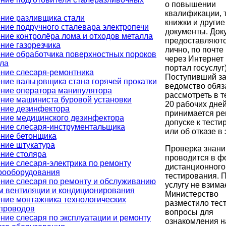
о повышении
квалификации, 
ние разливщика стали
книжки и другие
ние подручного сталевара электропечи
документы. Док
ние контролёра лома и отходов металла
предоставляютс
ние газорезчика
лично, по почте
ние обработчика поверхностных пороков
через Интернет
ла
портал госуслуг)
ние слесаря-ремонтника
Поступивший з
ние вальцовщика стана горячей прокатки
ведомство обяз
ние оператора манипулятора
рассмотреть в т
ние машиниста буровой установки
20 рабочих дне
ние дезинфектора
принимается ре
ние медицинского дезинфектора
допуске к тест
ние слесаря-инструментальщика
или об отказе в 
ние бетонщика
ние штукатура
Проверка знани
ние столяра
проводится в ф
ние слесаря-электрика по ремонту
дистанционного
рооборудования
тестирования. П
ние слесаря по ремонту и обслуживанию
услугу не взима
м вентиляции и кондиционирования
Министерство
ние монтажника технологических
разместило тес
проводов
вопросы для
ние слесаря по эксплуатации и ремонту
ознакомления н