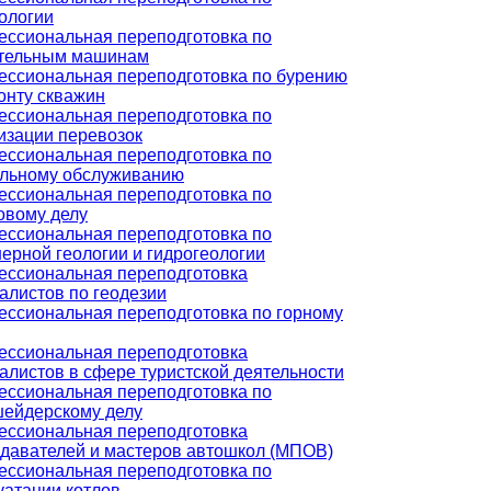
ологии
ссиональная переподготовка по
ительным машинам
ссиональная переподготовка по бурению
онту скважин
ссиональная переподготовка по
изации перевозок
ссиональная переподготовка по
льному обслуживанию
ссиональная переподготовка по
овому делу
ссиональная переподготовка по
ерной геологии и гидрогеологии
ссиональная переподготовка
алистов по геодезии
ссиональная переподготовка по горному
ссиональная переподготовка
алистов в сфере туристской деятельности
ссиональная переподготовка по
ейдерскому делу
ссиональная переподготовка
давателей и мастеров автошкол (МПОВ)
ссиональная переподготовка по
уатации котлов