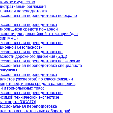
ижимое имущество
истративный регламент
нальная переподготовка
ссиональная переподготовка по охране
ссиональная переподготовка
тировщиков средств пожарной
асности для дальнейшей аттестации (для
зии МЧС)
ссиональная переподготовка по
ционной безопасности
ссиональная переподготовка по
асности дорожного движения (БДД)
ссиональная переподготовка по экологии
ссиональная переподготовка специалиста
сзакупкам
ссиональная переподготовка
алистов (экспертов) по классификации
ниц отелей, и иных средств размещения,
й и горнолыжных трасс
ссиональная переподготовка по
исимой технической экспертизе
ранспорта (ОСАГО)
ссиональная переподготовка
алистов испытательных лабораторий