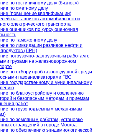
ние по гостиничному делу (бизнесу)
ние по сметному делу
ние (повышение квалификации)
елей-наставников автомобильного и
ного электрического транспорта
ние оценщиков по курсу оценочная
льность
ние по таможенному делу
ние по ликвидации разливов нефти и
продуктов (ЛРН)
ние погрузочно-разгрузочным работам с
ыми грузами на железнодорожном
порте
ние по отбору проб газовоздушной среды
осными газоанализаторами ГВС
ние государственному и муниципальному
влению
ние по благоустройству и озеленению
торий и безопасным методам и приемам
нения работ
ние по грузоподъемным механизмам
ам)
ние по земляным работам, установке
нных ограждений в городе Москва
ние по обеспечению эпидемиологической