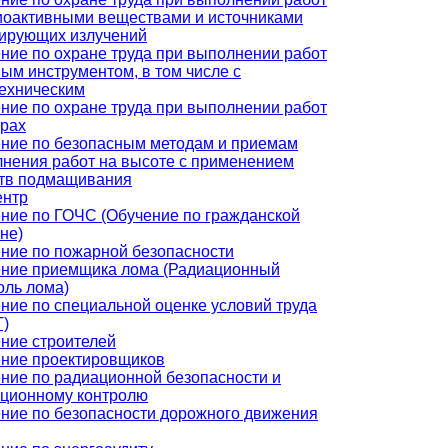
иоактивными веществами и источниками
ирующих излучений
ние по охране труда при выполнении работ
ным инструментом, в том числе с
ехническим
ние по охране труда при выполнении работ
трах
ние по безопасным методам и приемам
нения работ на высоте с применением
тв подмащивания
ентр
ние по ГОЧС (Обучение по гражданской
не)
ние по пожарной безопасности
ние приемщика лома (Радиационный
оль лома)
ние по специальной оценке условий труда
)
ние строителей
ние проектировщиков
ние по радиационной безопасности и
ционному контролю
ние по безопасности дорожного движения