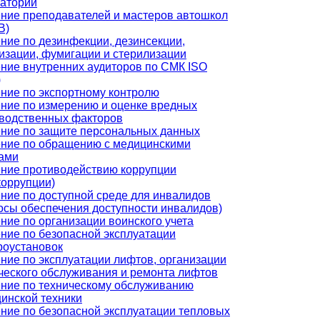
аторий
ние преподавателей и мастеров автошкол
В)
ние по дезинфекции, дезинсекции,
изации, фумигации и стерилизации
ние внутренних аудиторов по СМК ISO
)
ние по экспортному контролю
ние по измерению и оценке вредных
водственных факторов
ние по защите персональных данных
ние по обращению с медицинскими
ами
ние противодействию коррупции
коррупции)
ние по доступной среде для инвалидов
осы обеспечения доступности инвалидов)
ние по организации воинского учета
ние по безопасной эксплуатации
роустановок
ние по эксплуатации лифтов, организации
ческого обслуживания и ремонта лифтов
ние по техническому обслуживанию
инской техники
ние по безопасной эксплуатации тепловых