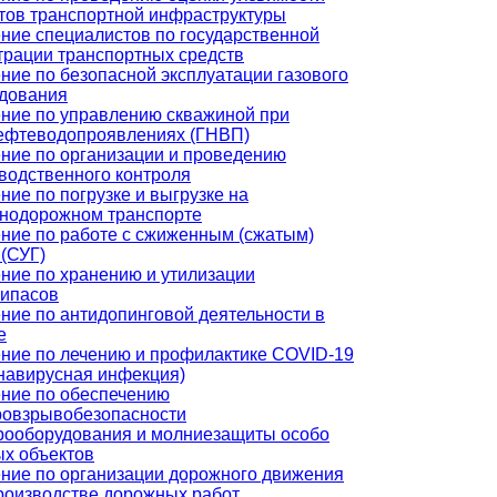
тов транспортной инфраструктуры
ние специалистов по государственной
трации транспортных средств
ние по безопасной эксплуатации газового
дования
ние по управлению скважиной при
ефтеводопроявлениях (ГНВП)
ние по организации и проведению
водственного контроля
ние по погрузке и выгрузке на
нодорожном транспорте
ние по работе с сжиженным (сжатым)
 (СУГ)
ние по хранению и утилизации
ипасов
ние по антидопинговой деятельности в
е
ние по лечению и профилактике COVID-19
навирусная инфекция)
ние по обеспечению
овзрывобезопасности
рооборудования и молниезащиты особо
х объектов
ние по организации дорожного движения
роизводстве дорожных работ