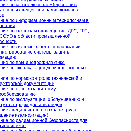
ние по контролю и пломбированию
активных веществ и радиоактивных
ов
ние по информационным технологиям в
овании
ние по системам оповещения: ДГС, ГГС,
СОУЭ в области промышленной
асности
ние по системе защиты информации
нистрирование системы защиты
рмации)
ние по вакцинопрофилактике
ние по эксплуатации дезинфекционных
ние по нормоконтролю технической и
рукторской документации
ние по взрывозащитному
рооборудованию
ние по эксплуатации, обслуживанию и
ту платформ для инвалидов
ние специалистов по охране труда
шение квалификации)
ние по радиационной безопасности для
тировщиков
ние по обращению с газовыми баллонами