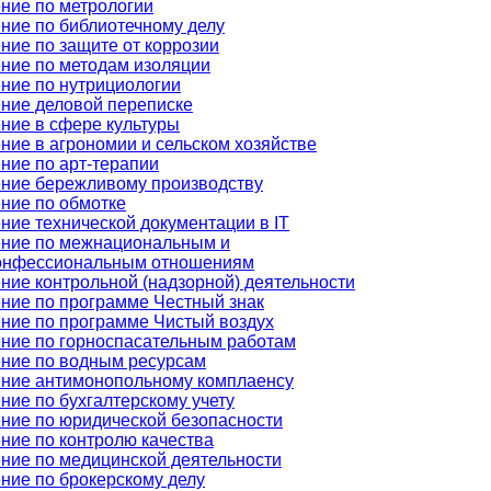
ние по метрологии
ние по библиотечному делу
ние по защите от коррозии
ние по методам изоляции
ние по нутрициологии
ние деловой переписке
ние в сфере культуры
ние в агрономии и сельском хозяйстве
ние по арт-терапии
ние бережливому производству
ние по обмотке
ние технической документации в IT
ние по межнациональным и
онфессиональным отношениям
ние контрольной (надзорной) деятельности
ние по программе Честный знак
ние по программе Чистый воздух
ние по горноспасательным работам
ние по водным ресурсам
ние антимонопольному комплаенсу
ние по бухгалтерскому учету
ние по юридической безопасности
ние по контролю качества
ние по медицинской деятельности
ние по брокерскому делу