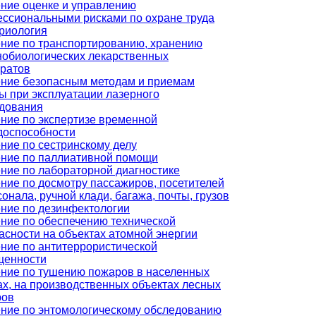
ние оценке и управлению
ссиональными рисками по охране труда
риология
ние по транспортированию, хранению
обиологических лекарственных
ратов
ние безопасным методам и приемам
ы при эксплуатации лазерного
дования
ние по экспертизе временной
доспособности
ние по сестринскому делу
ние по паллиативной помощи
ние по лабораторной диагностике
ние по досмотру пассажиров, посетителей
сонала, ручной клади, багажа, почты, грузов
ние по дезинфектологии
ние по обеспечению технической
асности на объектах атомной энергии
ние по антитеррористической
щенности
ние по тушению пожаров в населенных
ах, на производственных объектах лесных
ров
ние по энтомологическому обследованию