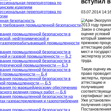
вступил в
ссиональная переподготовка по
инским изделиям
ссиональная переподготовка по
03.07.2014 14:1
огии
ная безопасность
2013 году прин
 требования промышленной безопасности
Закон о специа
оценке условий 
вания промышленной безопасности в
который замени
еской, нефтехимической и
прежнюю процед
егазоперерабатывающей промышленности
аттестацию раб
мест и государ
вания промышленной безопасности в
экспертизу усл
ной и газовой промышленности — Б.2
труда.
вания промышленной безопасности в
лургической промышленности — Б.3
Такую оценку и
вания промышленной безопасности в
право проводит
й промышленности — Б.4
эксперты, про
вания промышленной безопасности в
аттестацию и
ной промышленности — Б.5
получившие
вания по маркшейдерскому обеспечению
соответствующ
асного ведения горных работ — Б.6
сертификат эксп
вания промышленной безопасности на
Уже установлен
тах газораспределения и газопотребления
получения серт
Постановление
вания промышленной безопасности к