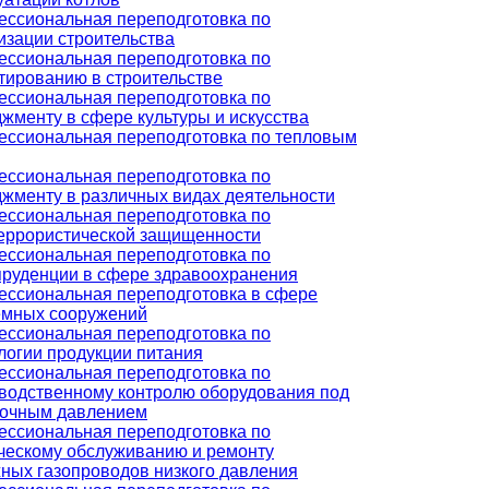
ссиональная переподготовка по
изации строительства
ссиональная переподготовка по
тированию в строительстве
ссиональная переподготовка по
жменту в сфере культуры и искусства
ссиональная переподготовка по тепловым
ссиональная переподготовка по
жменту в различных видах деятельности
ссиональная переподготовка по
еррористической защищенности
ссиональная переподготовка по
руденции в сфере здравоохранения
ссиональная переподготовка в сфере
мных сооружений
ссиональная переподготовка по
логии продукции питания
ссиональная переподготовка по
водственному контролю оборудования под
очным давлением
ссиональная переподготовка по
ческому обслуживанию и ремонту
ных газопроводов низкого давления