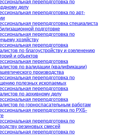
ссиональная переподготовка по
рдному делу
ссиональная переподготовка по арт-
ии
ссиональная переподготовка специалиста
билизационной подготовке
ссиональная переподготовка по
ичьему хозяйству
ссиональная переподготовка
алистов по благоустройству и озеленению
торий и объектов
ссиональная переподготовка
алистов по валидации (квалификации)
цевтического производства
ссиональная переподготовка по
щению полезных ископаемых
ссиональная переподготовка
алистов по архивному делу
ссиональная переподготовка
алистов по горноспасательным работам
ссиональная переподготовка по РХБ-
те
ссиональная переподготовка по
водству резиновых смесей
ссиональная переподготовка по