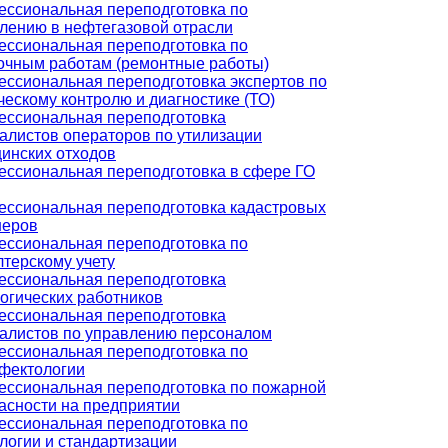
ссиональная переподготовка по
лению в нефтегазовой отрасли
ссиональная переподготовка по
очным работам (ремонтные работы)
ссиональная переподготовка экспертов по
ческому контролю и диагностике (ТО)
ссиональная переподготовка
алистов операторов по утилизации
инских отходов
ссиональная переподготовка в сфере ГО
ссиональная переподготовка кадастровых
неров
ссиональная переподготовка по
лтерскому учету
ссиональная переподготовка
огических работников
ссиональная переподготовка
алистов по управлению персоналом
ссиональная переподготовка по
фектологии
ссиональная переподготовка по пожарной
асности на предприятии
ссиональная переподготовка по
логии и стандартизации