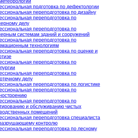
метеорологии
ссиональная подготовка по дефектологии
ссиональная переподготовка по дизайну
ссиональная переподготовка по
ерному делу
ссиональная переподготовка по
ерным системам зданий и сооружений
ссиональная переподготовка по
рмационным технологиям
ссиональная переподготовка по оценке и
ртизе
ссиональная переподготовка по
лургии
ссиональная переподготовка по
отечному делу
ссиональная переподготовка по логистике
ссиональная переподготовка по
ностроению
ссиональная переподготовка по
тированию и обслуживанию чистых
водственных помещений
ссиональная переподготовка специалиста
разрушающему контролю
ссиональная переподготовка по лесному