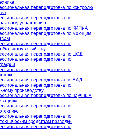
ехнике
ссиональная переподготовка по контролю
тва
ссиональная переподготовка по
ражному управлению
ссиональная переподготовка по КИПиА
ссиональная переподготовка по моющим
твам
ссиональная переподготовка по
обильному хозяйству
ссиональная переподготовка по ЦОД
ссиональная переподготовка по
графии
ссиональная переподготовка по
ронике
ссиональная переподготовка по БАД
ссиональная переподготовка по
ьному производству
ссиональная переподготовка по научным
изациям
ссиональная переподготовка по
отехнике
ссиональная переподготовка по
техническим средствам разведки
ссиональная переподготовка по