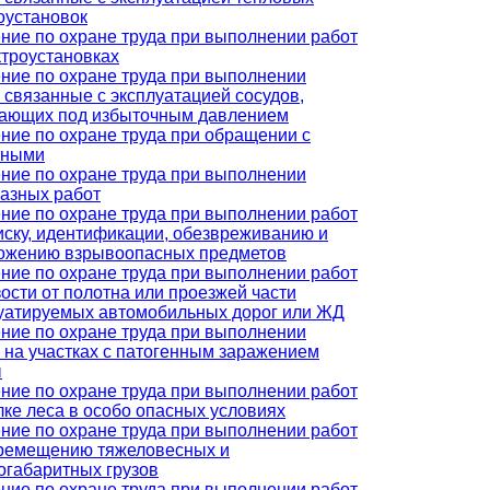
оустановок
ние по охране труда при выполнении работ
ктроустановках
ние по охране труда при выполнении
, связанные с эксплуатацией сосудов,
ающих под избыточным давлением
ние по охране труда при обращении с
тными
ние по охране труда при выполнении
азных работ
ние по охране труда при выполнении работ
иску, идентификации, обезвреживанию и
ожению взрывоопасных предметов
ние по охране труда при выполнении работ
зости от полотна или проезжей части
уатируемых автомобильных дорог или ЖД
ние по охране труда при выполнении
, на участках с патогенным заражением
ы
ние по охране труда при выполнении работ
лке леса в особо опасных условиях
ние по охране труда при выполнении работ
ремещению тяжеловесных и
огабаритных грузов
ние по охране труда при выполнении работ