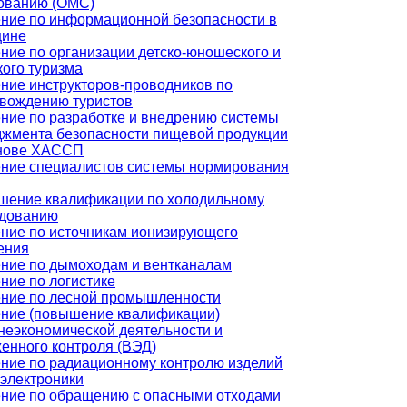
ованию (ОМС)
ние по информационной безопасности в
цине
ние по организации детско-юношеского и
кого туризма
ние инструкторов-проводников по
вождению туристов
ние по разработке и внедрению системы
жмента безопасности пищевой продукции
снове ХАССП
ние специалистов системы нормирования
ение квалификации по холодильному
удованию
ние по источникам ионизирующего
ения
ние по дымоходам и вентканалам
ние по логистике
ние по лесной промышленности
ние (повышение квалификации)
еэкономической деятельности и
енного контроля (ВЭД)
ние по радиационному контролю изделий
электроники
ние по обращению с опасными отходами