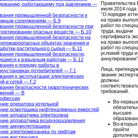
Правительства 
дованию, работающему под давлением —
июля 2014 года
"О порядке атт
вания промышленной безопасности к
на право выпол
мным сооружениям — Б.9
работ по спецо
вания промышленной безопасности при
труда, выдачи
портировании опасных веществ — Б.10
сертификата эк
вания промышленной безопасности на
на право выпол
опожароопасных объектах хранения и
работ по спецо
аботки растительного сырья — Б.11
условий труда и
вания промышленной безопасности,
аннулировании"
ящиеся к взрывным работам — Б.12
вания к порядку работы в
Лица, претенду
роустановках потребителей — Г.1
звание эксперта
вания к эксплуатации электрических
должны
ий и сетей — Г.2
соответствоват
вания безопасности гидротехнических
требований.
жений — В
рофессии
Во-первых
ние оператора котельной
обязатель
ние осмотрщика нефтеналивных емкостей
высшее
ние аппаратчика электролиза
образован
ние аппаратчика воздухоразделения
Во-вторых
ние аккумуляторщика
пройти
ние электромеханика по лифтам
дополните
ние жестянщика