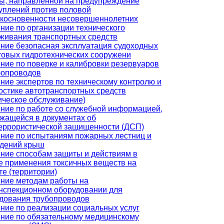
ы, направленной на предупреждение
уплений против половой
косновенности несовершеннолетних
ние по организации технического
живания транспортных средств
ние безопасная эксплуатация судоходных
товых гидротехнических сооружени
ние по поверке и калибровки резервуаров
бопроводов
ние экспертов по техническому контролю и
остике автотранспортных средств
ическое обслуживание)
ние по работе со служебной информацией,
жащейся в документах об
еррористической защищенности (ДСП)
ние по испытаниям пожарных лестниц и
дений крыш
ние способам защиты и действиям в
е применения токсичных веществ на
те (территории)
ние методам работы на
нспекционном оборудовании для
дования трубопроводов
ние по реализации социальных услуг
ние по обязательному медицинскому