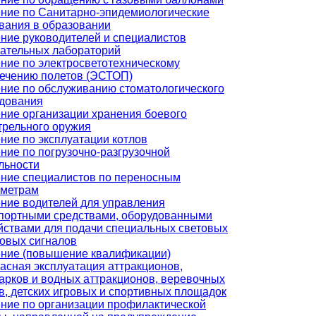
ние по Санитарно-эпидемиологические
вания в образовании
ние руководителей и специалистов
ательных лабораторий
ние по электросветотехническому
ечению полетов (ЭСТОП)
ние по обслуживанию стоматологического
дования
ние организации хранения боевого
трельного оружия
ние по эксплуатации котлов
ние по погрузочно-разгрузочной
льности
ние специалистов по переносным
ометрам
ние водителей для управления
портными средствами, оборудованными
йствами для подачи специальных световых
ковых сигналов
ние (повышение квалификации)
асная эксплуатация аттракционов,
арков и водных аттракционов, веревочных
в, детских игровых и спортивных площадок
ние по организации профилактической