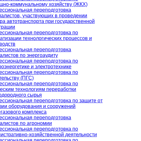
но-коммунальному хозяйству (ЖКХ)
ссиональная переподготовка
алистов, участвующих в проведении
ра автотранспорта при государственной
трации
ссиональная переподготовка по
атизации технологических процессов и
водств
ссиональная переподготовка
алистов по энергоаудиту
ссиональная переподготовка по
роэнергетике и электротехнике
ссиональная переподготовка по
тельству (ПГС)
ссиональная переподготовка по
еским технологиям переработки
одородного сырья
ссиональная переподготовка по защите от
зии оборудования и сооружений
газового комплекса
ссиональная переподготовка
алистов по агрономии
ссиональная переподготовка по
истративно-хозяйственной деятельности
ссиональная переподготовка по