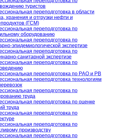
ссиональная переподготовка по
вождению туристов
ссиональная переподготовка в области
а, хранения и отгрузки нефти и
продуктов (ГСМ)
ссиональная переподготовка по
ильному оборудованию
ссиональная переподготовка по
арно-эпидемиологической экспертизе
ссиональная переподготовка по
инарно-санитарной экспертизе
ссиональная переподготовка по
роведению
ссиональная переподготовка по РАО и РВ
ссиональная переподготовка технологиям
перевозок
ссиональная переподготовка по
рованию труда
ссиональная переподготовка по оценке
ий труда
ссиональная переподготовка по
ектуре
ссиональная переподготовка по
ливому производству
ссиональная переподготовка по