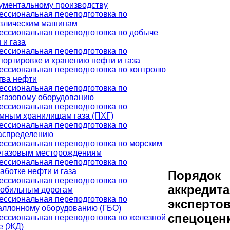
ументальному производству
ссиональная переподготовка по
влическим машинам
ссиональная переподготовка по добыче
 и газа
ссиональная переподготовка по
портировке и хранению нефти и газа
ссиональная переподготовка по контролю
тва нефти
ссиональная переподготовка по
газовому оборудованию
ссиональная переподготовка по
мным хранилищам газа (ПХГ)
ссиональная переподготовка по
аспределению
ссиональная переподготовка по морским
газовым месторождениям
ссиональная переподготовка по
аботке нефти и газа
Порядок
ссиональная переподготовка по
аккредит
обильным дорогам
ссиональная переподготовка по
экспертов
аллонному оборудованию (ГБО)
спецоцен
ссиональная переподготовка по железной
е (ЖД)