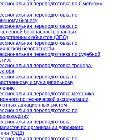
ссиональная переподготовка по Сметному
ссиональная переподготовка по
ничному бизнесу
ссиональная переподготовка по
шленной безопасность опасных
водственных объектов (ОПО)
ссиональная переподготовка по
мической безопасности
ссиональная переподготовка по судебной
ртизе
ссиональная переподготовка тренера-
уктора
ссиональная переподготовка по
арственному и муниципальному
влению
ссиональная переподготовка механика
ионного по технической эксплуатации
лотных авиационных систем
ссиональная переподготовка по
роизводству
ссиональная переподготовка
алистов по организации дорожного
ния (ОДД)
ссиональная переподготовка по