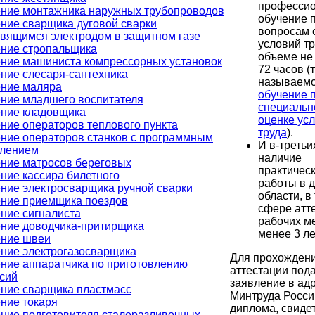
професси
ние монтажника наружных трубопроводов
обучение 
ние сварщика дуговой сварки
вопросам 
вящимся электродом в защитном газе
условий тр
ние стропальщика
объеме не
ние машиниста компрессорных установок
72 часов (
ние слесаря-сантехника
называем
ние маляра
обучение 
ние младшего воспитателя
специальн
ние кладовщика
оценке ус
ние операторов теплового пункта
труда
).
ние операторов станков с программным
И в-третьи
влением
наличие
ние матросов береговых
практичес
ние кассира билетного
работы в 
ние электросварщика ручной сварки
области, в т
ние приемщика поездов
сфере атт
ние сигналиста
рабочих ме
ние доводчика-притирщика
менее 3 ле
ние швеи
ние электрогазосварщика
Для прохожден
ние аппаратчика по приготовлению
аттестации под
сий
заявление в ад
ние сварщика пластмасс
Минтруда Росси
ние токаря
диплома, свиде
ние подготовителя сталеразливочных