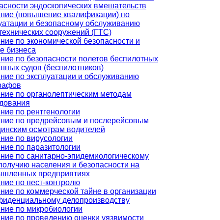
асности эндоскопических вмешательств
ние (повышение квалификации) по
уатации и безопасному обслуживанию
технических сооружений (ГТС)
ние по экономической безопасности и
е бизнеса
ние по безопасности полетов беспилотных
шных судов (беспилотников)
ние по эксплуатации и обслуживанию
рафов
ние по органолептическим методам
дования
ние по рентгенологии
ние по предрейсовым и послерейсовым
инским осмотрам водителей
ние по вирусологии
ние по паразитологии
ние по санитарно-эпидемиологическому
получию населения и безопасности на
ышленных предприятиях
ние по пест-контролю
ние по коммерческой тайне в организации
фиденциальному делопроизводству
ние по микробиологии
ние по проведению оценки уязвимости