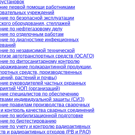
оустановок
ние первой помощи работниками
овательных учреждений
ние по безопасной эксплуатации
ского оборудования, стеллажей
ние по нефтегазовому делу
ние по отделочным работам
ние по диагностике инфекционных
еваний
ние по независимой технической
ртизе автотранспортных средств (ОСАГО)
ние по фитосанитарному контролю
зараживание подкарантинной продукции,
портных средств, производственных
ений, растений и почвы)
ние руководителей частных охранных
риятий ЧОП (организаций)
ние специалистов по обеспечению
твами индивидуальной защиты (СИЗ)
ние правилам производства сварочных
 и контроль качества сварных соединений
ние по мобилизационной подготовке
ние по биотестированию
ние по учету и контролю радиоактивных
тв и радиоактивных отходов (РВ и РАО)