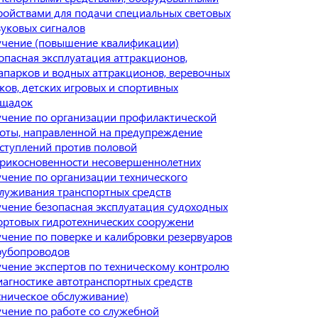
ройствами для подачи специальных световых
вуковых сигналов
чение (повышение квалификации)
опасная эксплуатация аттракционов,
апарков и водных аттракционов, веревочных
ков, детских игровых и спортивных
ощадок
чение по организации профилактической
оты, направленной на предупреждение
ступлений против половой
рикосновенности несовершеннолетних
чение по организации технического
луживания транспортных средств
чение безопасная эксплуатация судоходных
ортовых гидротехнических сооружени
чение по поверке и калибровки резервуаров
рубопроводов
чение экспертов по техническому контролю
иагностике автотранспортных средств
хническое обслуживание)
чение по работе со служебной