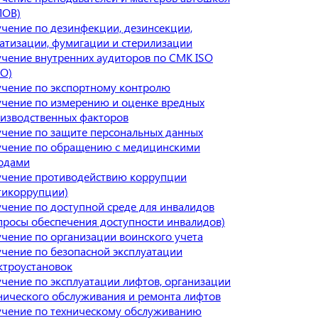
ПОВ)
чение по дезинфекции, дезинсекции,
атизации, фумигации и стерилизации
чение внутренних аудиторов по СМК ISO
О)
чение по экспортному контролю
чение по измерению и оценке вредных
изводственных факторов
чение по защите персональных данных
чение по обращению с медицинскими
одами
чение противодействию коррупции
тикоррупции)
чение по доступной среде для инвалидов
просы обеспечения доступности инвалидов)
чение по организации воинского учета
чение по безопасной эксплуатации
ктроустановок
чение по эксплуатации лифтов, организации
нического обслуживания и ремонта лифтов
чение по техническому обслуживанию