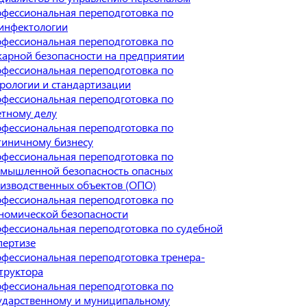
фессиональная переподготовка по
инфектологии
фессиональная переподготовка по
арной безопасности на предприятии
фессиональная переподготовка по
рологии и стандартизации
фессиональная переподготовка по
тному делу
фессиональная переподготовка по
тиничному бизнесу
фессиональная переподготовка по
мышленной безопасность опасных
изводственных объектов (ОПО)
фессиональная переподготовка по
номической безопасности
фессиональная переподготовка по судебной
пертизе
фессиональная переподготовка тренера-
труктора
фессиональная переподготовка по
ударственному и муниципальному