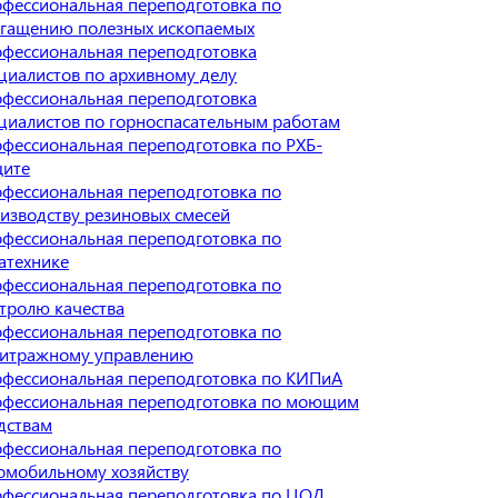
фессиональная переподготовка по
гащению полезных ископаемых
фессиональная переподготовка
циалистов по архивному делу
фессиональная переподготовка
циалистов по горноспасательным работам
фессиональная переподготовка по РХБ-
ите
фессиональная переподготовка по
изводству резиновых смесей
фессиональная переподготовка по
атехнике
фессиональная переподготовка по
тролю качества
фессиональная переподготовка по
итражному управлению
фессиональная переподготовка по КИПиА
фессиональная переподготовка по моющим
дствам
фессиональная переподготовка по
омобильному хозяйству
фессиональная переподготовка по ЦОД