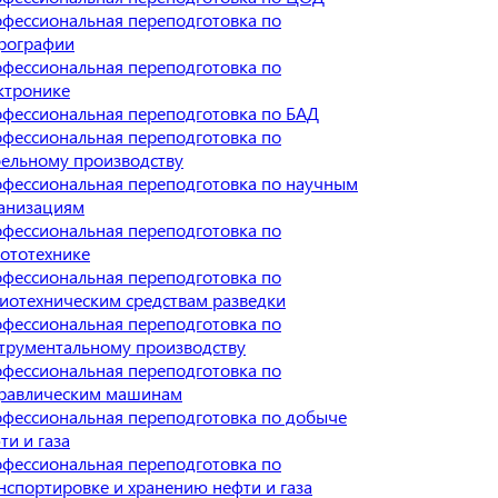
фессиональная переподготовка по
рографии
фессиональная переподготовка по
ктронике
фессиональная переподготовка по БАД
фессиональная переподготовка по
ельному производству
фессиональная переподготовка по научным
анизациям
фессиональная переподготовка по
ототехнике
фессиональная переподготовка по
иотехническим средствам разведки
фессиональная переподготовка по
трументальному производству
фессиональная переподготовка по
равлическим машинам
фессиональная переподготовка по добыче
ти и газа
фессиональная переподготовка по
нспортировке и хранению нефти и газа