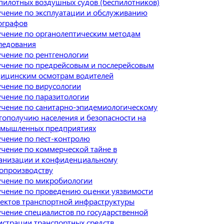
пилотных воздушных судов (беспилотников)
чение по эксплуатации и обслуживанию
ографов
чение по органолептическим методам
ледования
чение по рентгенологии
чение по предрейсовым и послерейсовым
ицинским осмотрам водителей
чение по вирусологии
чение по паразитологии
чение по санитарно-эпидемиологическому
гополучию населения и безопасности на
мышленных предприятиях
чение по пест-контролю
чение по коммерческой тайне в
анизации и конфиденциальному
опроизводству
чение по микробиологии
чение по проведению оценки уязвимости
ектов транспортной инфраструктуры
чение специалистов по государственной
истрации транспортных средств