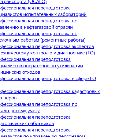
отранспорта (ОСАГО)
фессиональная переподготовка
циалистов испытательных лабораторий
фессиональная переподготовка по
авлению в нефтегазовой отрасли
фессиональная переподготовка по
елочным работам (ремонтные работы)
фессиональная переподготовка экспертов
техническому контролю и диагностике (ТО)
фессиональная переподготовка
циалистов операторов по утилизации
ицинских отходов
фессиональная переподготовка в сфере ГО
фессиональная переподготовка кадастровых
енеров
фессиональная переподготовка по
галтерскому учету
фессиональная переподготовка
агогических работников
фессиональная переподготовка
циалистов по управлению персоналом