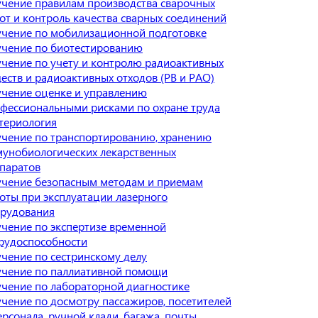
чение правилам производства сварочных
от и контроль качества сварных соединений
чение по мобилизационной подготовке
чение по биотестированию
чение по учету и контролю радиоактивных
еств и радиоактивных отходов (РВ и РАО)
чение оценке и управлению
фессиональными рисками по охране труда
териология
чение по транспортированию, хранению
унобиологических лекарственных
паратов
чение безопасным методам и приемам
оты при эксплуатации лазерного
рудования
чение по экспертизе временной
рудоспособности
чение по сестринскому делу
чение по паллиативной помощи
чение по лабораторной диагностике
чение по досмотру пассажиров, посетителей
ерсонала, ручной клади, багажа, почты,