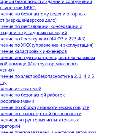
арной безопасности зданий и сооружений
я лицензии МЧС)
чение по безопасному ведению горных
от (маркшейдерское дело)
чение по реставрации, консервации и
созданию культурных наследий
чение по Госзакупкам (44 ФЗ и 223 ФЗ)
чение по ЖКХ (управление и эксплуатация)
чение кадастровых инженеров
чение инструктора-преподавателя навыкам
вой помощи (Инструктор массового
чения)
чение по электробезопасности на 2, 3, 4 и 5
ппу
чение изыскателей
чение по безопасной работе с
роорганизмами
чение по обороту наркотических средств
чение по транспортной безопасности
чение для грунтовых испытательных
ораторий
чение преподавателей и мастеров автошкол