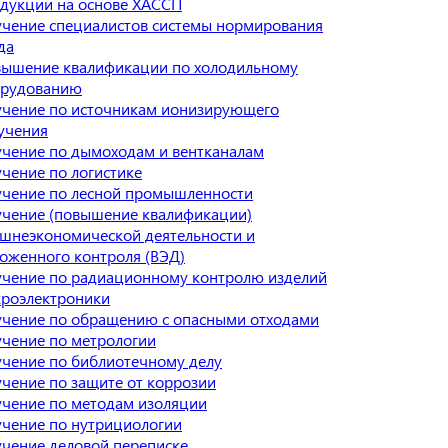
дукции на основе ХАССП
чение специалистов системы нормирования
да
ышение квалификации по холодильному
орудованию
чение по источникам ионизирующего
учения
чение по дымоходам и вентканалам
чение по логистике
чение по лесной промышленности
чение (повышение квалификации)
шнеэкономической деятельности и
оженного контроля (ВЭД)
чение по радиационному контролю изделий
роэлектроники
чение по обращению с опасными отходами
чение по метрологии
чение по библиотечному делу
чение по защите от коррозии
чение по методам изоляции
чение по нутрициологии
чение деловой переписке