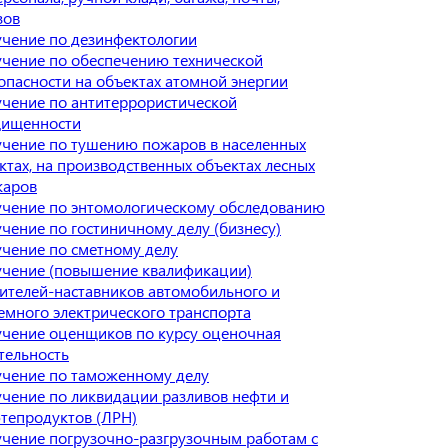
зов
чение по дезинфектологии
чение по обеспечению технической
опасности на объектах атомной энергии
чение по антитеррористической
ищенности
чение по тушению пожаров в населенных
ктах, на производственных объектах лесных
жаров
чение по энтомологическому обследованию
чение по гостиничному делу (бизнесу)
чение по сметному делу
чение (повышение квалификации)
ителей-наставников автомобильного и
емного электрического транспорта
чение оценщиков по курсу оценочная
тельность
чение по таможенному делу
чение по ликвидации разливов нефти и
тепродуктов (ЛРН)
чение погрузочно-разгрузочным работам с