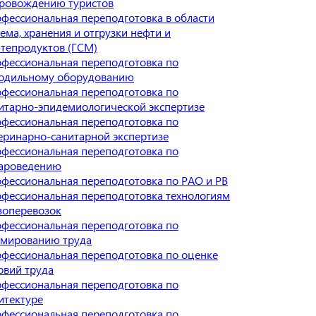
ровождению туристов
фессиональная переподготовка в области
ема, хранения и отгрузки нефти и
тепродуктов (ГСМ)
фессиональная переподготовка по
одильному оборудованию
фессиональная переподготовка по
итарно-эпидемиологической экспертизе
фессиональная переподготовка по
еринарно-санитарной экспертизе
фессиональная переподготовка по
ароведению
фессиональная переподготовка по РАО и РВ
фессиональная переподготовка технологиям
зоперевозок
фессиональная переподготовка по
мированию труда
фессиональная переподготовка по оценке
овий труда
фессиональная переподготовка по
итектуре
фессиональная переподготовка по