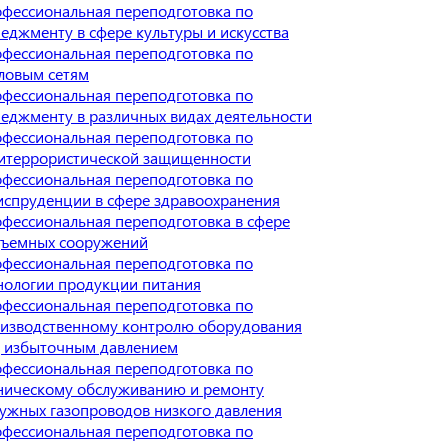
фессиональная переподготовка по
еджменту в сфере культуры и искусства
фессиональная переподготовка по
ловым сетям
фессиональная переподготовка по
еджменту в различных видах деятельности
фессиональная переподготовка по
итеррористической защищенности
фессиональная переподготовка по
спруденции в сфере здравоохранения
фессиональная переподготовка в сфере
ъемных сооружений
фессиональная переподготовка по
нологии продукции питания
фессиональная переподготовка по
изводственному контролю оборудования
 избыточным давлением
фессиональная переподготовка по
ническому обслуживанию и ремонту
ужных газопроводов низкого давления
фессиональная переподготовка по