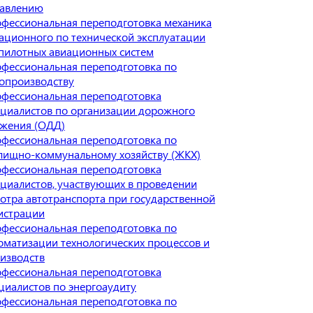
авлению
фессиональная переподготовка механика
ационного по технической эксплуатации
пилотных авиационных систем
фессиональная переподготовка по
опроизводству
фессиональная переподготовка
циалистов по организации дорожного
жения (ОДД)
фессиональная переподготовка по
ищно-коммунальному хозяйству (ЖКХ)
фессиональная переподготовка
циалистов, участвующих в проведении
отра автотранспорта при государственной
истрации
фессиональная переподготовка по
оматизации технологических процессов и
изводств
фессиональная переподготовка
циалистов по энергоаудиту
фессиональная переподготовка по