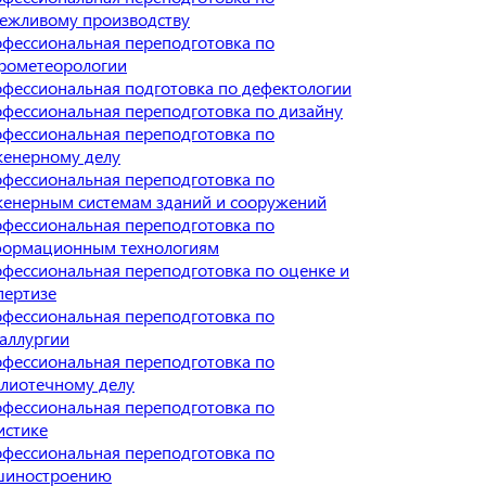
ежливому производству
фессиональная переподготовка по
рометеорологии
фессиональная подготовка по дефектологии
фессиональная переподготовка по дизайну
фессиональная переподготовка по
енерному делу
фессиональная переподготовка по
енерным системам зданий и сооружений
фессиональная переподготовка по
ормационным технологиям
фессиональная переподготовка по оценке и
пертизе
фессиональная переподготовка по
аллургии
фессиональная переподготовка по
лиотечному делу
фессиональная переподготовка по
истике
фессиональная переподготовка по
шиностроению