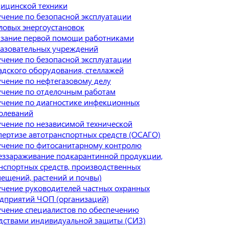
ицинской техники
чение по безопасной эксплуатации
ловых энергоустановок
зание первой помощи работниками
азовательных учреждений
чение по безопасной эксплуатации
адского оборудования, стеллажей
чение по нефтегазовому делу
чение по отделочным работам
чение по диагностике инфекционных
олеваний
чение по независимой технической
пертизе автотранспортных средств (ОСАГО)
чение по фитосанитарному контролю
еззараживание подкарантинной продукции,
нспортных средств, производственных
ещений, растений и почвы)
чение руководителей частных охранных
дприятий ЧОП (организаций)
чение специалистов по обеспечению
дствами индивидуальной защиты (СИЗ)