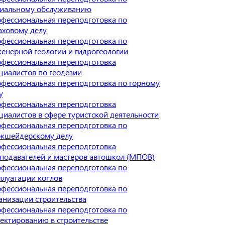
иальному обслуживанию
фессиональная переподготовка по
аховому делу
фессиональная переподготовка по
енерной геологии и гидрогеологии
фессиональная переподготовка
циалистов по геодезии
фессиональная переподготовка по горному
у
фессиональная переподготовка
циалистов в сфере туристской деятельности
фессиональная переподготовка по
кшейдерскому делу
фессиональная переподготовка
подавателей и мастеров автошкол (МПОВ)
фессиональная переподготовка по
плуатации котлов
фессиональная переподготовка по
анизации строительства
фессиональная переподготовка по
ектированию в строительстве