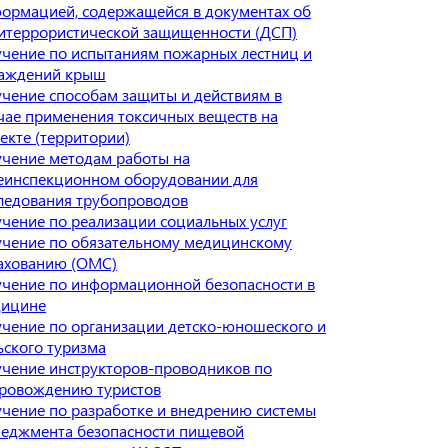
ормацией, содержащейся в документах об
итеррористической защищенности (ДСП)
чение по испытаниям пожарных лестниц и
аждений крыш
чение способам защиты и действиям в
чае применения токсичных веществ на
екте (территории)
чение методам работы на
еинспекционном оборудовании для
ледования трубопроводов
чение по реализации социальных услуг
чение по обязательному медицинскому
ахованию (ОМС)
чение по информационной безопасности в
дицине
чение по организации детско-юношеского и
ьского туризма
чение инструкторов-проводников по
ровождению туристов
чение по разработке и внедрению системы
еджмента безопасности пищевой