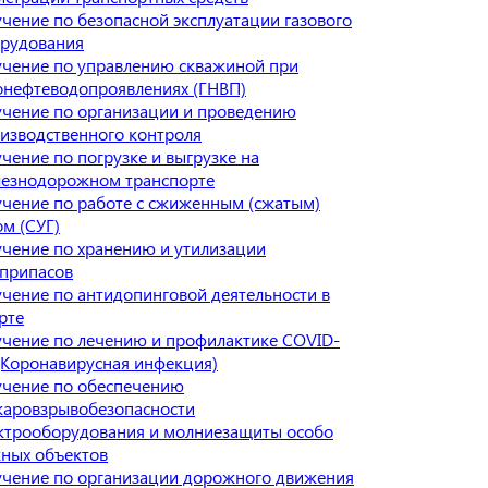
чение по безопасной эксплуатации газового
рудования
чение по управлению скважиной при
онефтеводопроявлениях (ГНВП)
чение по организации и проведению
изводственного контроля
чение по погрузке и выгрузке на
езнодорожном транспорте
чение по работе с сжиженным (сжатым)
ом (СУГ)
чение по хранению и утилизации
припасов
чение по антидопинговой деятельности в
рте
чение по лечению и профилактике COVID-
(Коронавирусная инфекция)
чение по обеспечению
аровзрывобезопасности
ктрооборудования и молниезащиты особо
ных объектов
чение по организации дорожного движения