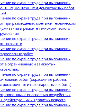
чение по охране труда при выполнении
онтных, монтажных и демонтажных работ
ний
чение по охране труда при выполнении
от при размещении, монтаже, техническом
луживании и ремонте технологического
рудования
чение по охране труда при выполнении
от на высоте
чение по охране труда при выполнении
ароопасных работ
чение по охране труда при выполнении
от в ограниченных и замкнутых
странствах
чение по охране труда при выполнении
оительных работ (окрасочные работы,
ктросварочные и газосварочные работы)
чение по охране труда при выполнении
от, связанных с опасностью воздействия
ьнодействующих и ядовитых веществ
чение по охране труда при выполнении