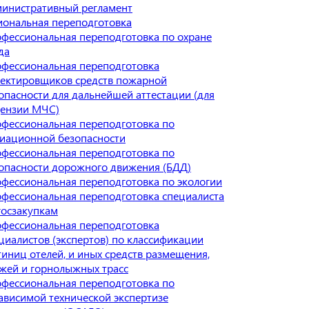
инистративный регламент
ональная переподготовка
фессиональная переподготовка по охране
да
фессиональная переподготовка
ектировщиков средств пожарной
опасности для дальнейшей аттестации (для
ензии МЧС)
фессиональная переподготовка по
иационной безопасности
фессиональная переподготовка по
опасности дорожного движения (БДД)
фессиональная переподготовка по экологии
фессиональная переподготовка специалиста
госзакупкам
фессиональная переподготовка
циалистов (экспертов) по классификации
тиниц отелей, и иных средств размещения,
жей и горнолыжных трасс
фессиональная переподготовка по
ависимой технической экспертизе