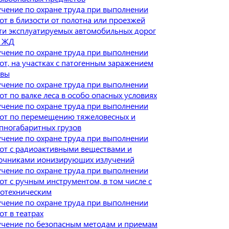
чение по охране труда при выполнении
от в близости от полотна или проезжей
ти эксплуатируемых автомобильных дорог
и ЖД
чение по охране труда при выполнении
от, на участках с патогенным заражением
чвы
чение по охране труда при выполнении
от по валке леса в особо опасных условиях
чение по охране труда при выполнении
от по перемещению тяжеловесных и
пногабаритных грузов
чение по охране труда при выполнении
от с радиоактивными веществами и
очниками ионизирующих излучений
чение по охране труда при выполнении
от с ручным инструментом, в том числе с
отехническим
чение по охране труда при выполнении
от в театрах
чение по безопасным методам и приемам