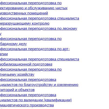
фессиональная переподготовка по
ектированию и обслуживанию чистых
изводственных помещений
фессиональная переподготовка специалиста
неразрушающему контролю
фессиональная переподготовка по лесному
у
фессиональная переподготовка по
бардному делу
фессиональная переподготовка по арт-
апии
фессиональная переподготовка специалиста
мобилизационной подготовке
фессиональная переподготовка по
тничьему хозяйству
фессиональная переподготовка
циалистов по благоустройству и озеленению
риторий и объектов
фессиональная переподготовка
циалистов по валидации (квалификации)
мацевтического производства