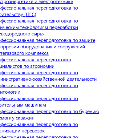
ктроэнергетике и электротехнике
фессиональная переподготовка по
оительству (ПГС)
фессиональная переподготовка по
ическим технологиям переработки
еводородного сырья
фессиональная переподготовка по защите
коррозии оборудования и сооружений
тегазового комплекса
фессиональная переподготовка
циалистов по агрономии
фессиональная переподготовка по
инистративно-хозяйственной деятельности
фессиональная переподготовка по
итологии
фессиональная переподготовка по
оительным машинам
фессиональная переподготовка по бурению
емонту скважин
фессиональная переподготовка по
анизации перевозок
фессиональная переподготовка по