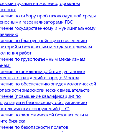
сными грузами на железнодорожном
нспорте
чение по отбору проб газовоздушной среды
еносными газоанализаторами ГВС
чение государственному и муниципальному
авлению
чение по благоустройству и озеленению
риторий и безопасным методам и приемам
олнения работ
чение по грузоподъемным механизмам
анам)
чение по земляным работам, установке
менных ограждений в городе Москва
чение по обеспечению эпидемиологической
опасности эндоскопических вмешательств
чение (повышение квалификации) по
плуатации и безопасному обслуживанию
ротехнических сооружений (ГТС)
чение по экономической безопасности и
ите бизнеса
чение по безопасности полетов