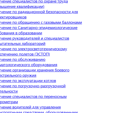
чение специалистов по охране труда
вышение квалификации)
чение по радиационной безопасности для
ектировщиков
чение по обращению с газовыми баллонами
чение по Санитарно-эпидемиологические
бования в образовании
чение руководителей и специалистов
ытательных лабораторий
чение по электросветотехническому
спечению полетов (ЭСТОП)
чение по обслуживанию
матологического оборудования
чение организации хранения боевого
естрельного оружия
чение по эксплуатации котлов
чение по погрузочно-разгрузочной
тельности
чение специалистов по переносным
рометрам
чение водителей для управления
нспортными средствами, оборудованными