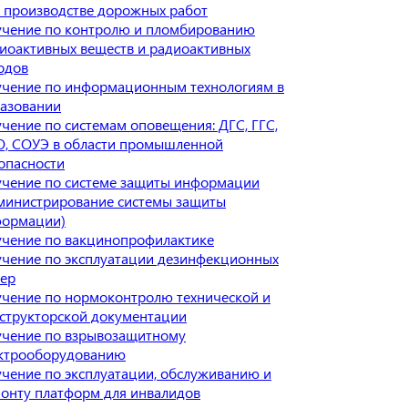
 производстве дорожных работ
чение по контролю и пломбированию
иоактивных веществ и радиоактивных
одов
чение по информационным технологиям в
азовании
чение по системам оповещения: ДГС, ГГС,
, СОУЭ в области промышленной
опасности
чение по системе защиты информации
министрирование системы защиты
ормации)
чение по вакцинопрофилактике
чение по эксплуатации дезинфекционных
ер
чение по нормоконтролю технической и
структорской документации
чение по взрывозащитному
ктрооборудованию
чение по эксплуатации, обслуживанию и
онту платформ для инвалидов