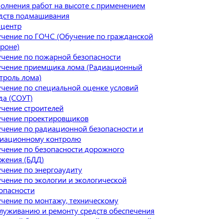
олнения работ на высоте с применением
дств подмащивания
 центр
чение по ГОЧС (Обучение по гражданской
роне)
чение по пожарной безопасности
чение приемщика лома (Радиационный
троль лома)
чение по специальной оценке условий
да (СОУТ)
чение строителей
чение проектировщиков
чение по радиационной безопасности и
иационному контролю
чение по безопасности дорожного
жения (БДД)
чение по энергоаудиту
чение по экологии и экологической
опасности
чение по монтажу, техническому
луживанию и ремонту средств обеспечения