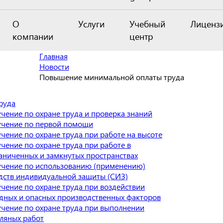
О
Услуги
Учебный
Лиценз
компании
центр
Главная
Новости
Повышение минимальной оплаты труда
руда
чение по охране труда и проверка знаний
чение по первой помощи
чение по охране труда при работе на высоте
чение по охране труда при работе в
аниченных и замкнутых пространствах
чение по использованию (применению)
дств индивидуальной защиты (СИЗ)
чение по охране труда при воздействии
дных и опасных производственных факторов
чение по охране труда при выполнении
ляных работ