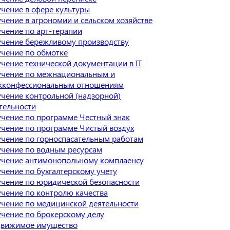
чение в сфере культуры
чение в агрономии и сельском хозяйстве
чение по арт-терапии
чение бережливому производству
чение по обмотке
чение технической документации в IT
чение по межнациональным и
конфессиональным отношениям
чение контрольной (надзорной)
тельности
чение по программе Честный знак
чение по программе Чистый воздух
чение по горноспасательным работам
чение по водным ресурсам
чение антимонопольному комплаенсу
чение по бухгалтерскому учету
чение по юридической безопасности
чение по контролю качества
чение по медицинской деятельности
чение по брокерскому делу
вижимое имущество