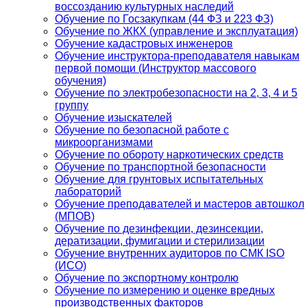
воссозданию культурных наследий
Обучение по Госзакупкам (44 ФЗ и 223 ФЗ)
Обучение по ЖКХ (управление и эксплуатация)
Обучение кадастровых инженеров
Обучение инструктора-преподавателя навыкам
первой помощи (Инструктор массового
обучения)
Обучение по электробезопасности на 2, 3, 4 и 5
группу
Обучение изыскателей
Обучение по безопасной работе с
микроорганизмами
Обучение по обороту наркотических средств
Обучение по транспортной безопасности
Обучение для грунтовых испытательных
лабораторий
Обучение преподавателей и мастеров автошкол
(МПОВ)
Обучение по дезинфекции, дезинсекции,
дератизации, фумигации и стерилизации
Обучение внутренних аудиторов по СМК ISO
(ИСО)
Обучение по экспортному контролю
Обучение по измерению и оценке вредных
производственных факторов