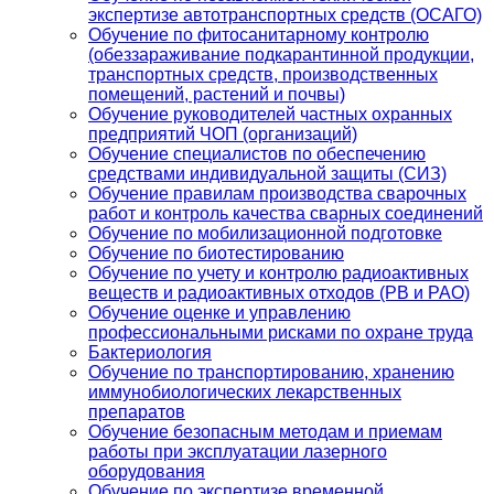
экспертизе автотранспортных средств (ОСАГО)
Обучение по фитосанитарному контролю
(обеззараживание подкарантинной продукции,
транспортных средств, производственных
помещений, растений и почвы)
Обучение руководителей частных охранных
предприятий ЧОП (организаций)
Обучение специалистов по обеспечению
средствами индивидуальной защиты (СИЗ)
Обучение правилам производства сварочных
работ и контроль качества сварных соединений
Обучение по мобилизационной подготовке
Обучение по биотестированию
Обучение по учету и контролю радиоактивных
веществ и радиоактивных отходов (РВ и РАО)
Обучение оценке и управлению
профессиональными рисками по охране труда
Бактериология
Обучение по транспортированию, хранению
иммунобиологических лекарственных
препаратов
Обучение безопасным методам и приемам
работы при эксплуатации лазерного
оборудования
Обучение по экспертизе временной