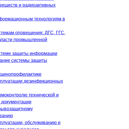
веществ и радиоактивных
формационным технологиям в
стемам оповещения: ДГС, ГГС,
бласти промышленной
стеме защиты информации
ание системы защиты
кцинопрофилактике
сплуатации дезинфекционных
рмоконтролю технической и
й документации
зрывозащитному
ованию
сплуатации, обслуживанию и