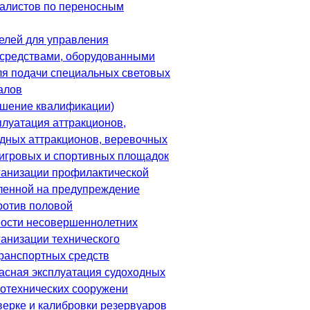
алистов по переносным
елей для управления
средствами, оборудованными
ля подачи специальных световых
алов
шение квалификации)
плуатация аттракционов,
одных аттракционов, веревочных
 игровых и спортивных площадок
ганизации профилактической
ленной на предупреждение
ротив половой
ости несовершеннолетних
ганизации технического
ранспортных средств
асная эксплуатация судоходных
ротехнических сооружени
верке и калибровки резервуаров