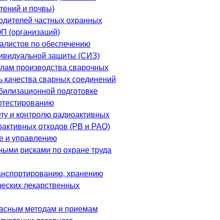
тений и почвы)
одителей частных охранных
П (организаций)
алистов по обеспечению
ивидуальной защиты (СИЗ)
лам производства сварочных
ль качества сварных соединений
билизационной подготовке
отестированию
ету и контролю радиоактивных
оактивных отходов (РВ и РАО)
е и управлению
ыми рисками по охране труда
анспортированию, хранению
еских лекарственных
асным методам и приемам