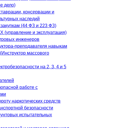
е дело)
ставрации, консервации и
льтурных наследий
закупкам (44 ФЗ и 223 ФЗ)
Х (управление и эксплуатация)
тровых инженеров
уктора-преподавателя навыкам
(Инструктор массового
ктробезопасности на 2, 3, 4 и 5
ателей
зопасной работе с
ами
ороту наркотических средств
анспортной безопасности
рунтовых испытательных