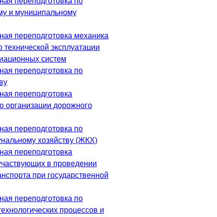
ая переподготовка по
му и муниципальному
ая переподготовка механика
о технической эксплуатации
иационных систем
ая переподготовка по
ву
ная переподготовка
о организации дорожного
ая переподготовка по
нальному хозяйству (ЖКХ)
ная переподготовка
участвующих в проведении
анспорта при государственной
ая переподготовка по
технологических процессов и