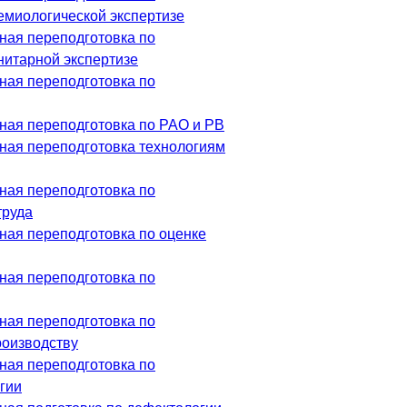
емиологической экспертизе
ая переподготовка по
нитарной экспертизе
ая переподготовка по
ая переподготовка по РАО и РВ
ая переподготовка технологиям
ая переподготовка по
труда
ая переподготовка по оценке
ая переподготовка по
ая переподготовка по
оизводству
ая переподготовка по
гии