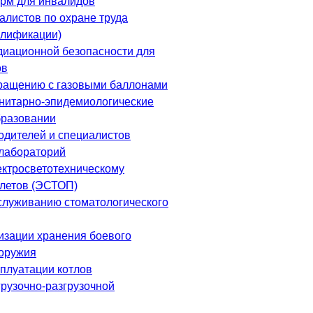
рм для инвалидов
алистов по охране труда
алификации)
диационной безопасности для
ов
ращению с газовыми баллонами
нитарно-эпидемиологические
бразовании
одителей и специалистов
лабораторий
ектросветотехническому
летов (ЭСТОП)
служиванию стоматологического
изации хранения боевого
 оружия
сплуатации котлов
грузочно-разгрузочной