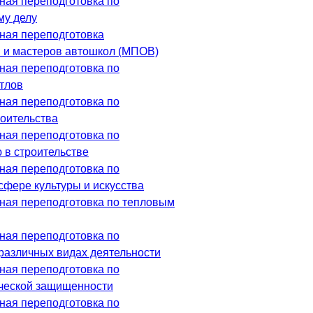
ая переподготовка по
му делу
ная переподготовка
 и мастеров автошкол (МПОВ)
ая переподготовка по
отлов
ая переподготовка по
роительства
ая переподготовка по
 в строительстве
ая переподготовка по
сфере культуры и искусства
ая переподготовка по тепловым
ая переподготовка по
различных видах деятельности
ая переподготовка по
ческой защищенности
ая переподготовка по