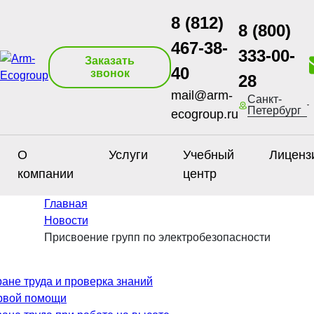
8 (812)
8 (800)
467-38-
333-00-
Заказать
40
звонок
28
mail@arm-
Санкт-
Петербург
ecogroup.ru
О
Услуги
Учебный
Лиценз
компании
центр
Главная
Новости
Присвоение групп по электробезопасности
ане труда и проверка знаний
рвой помощи