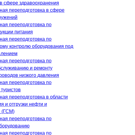
в сфере здравоохранения
ая переподготовка в сфере
ружений
ая переподготовка по
дукции питания
ая переподготовка по
ому контролю оборудования под
влением
ая переподготовка по
бслуживанию и ремонту
роводов низкого давления
ая переподготовка по
туристов
ая переподготовка в области
я и отгрузки нефти и
 (ГСМ)
ая переподготовка по
оборудованию
ая переподготовка по