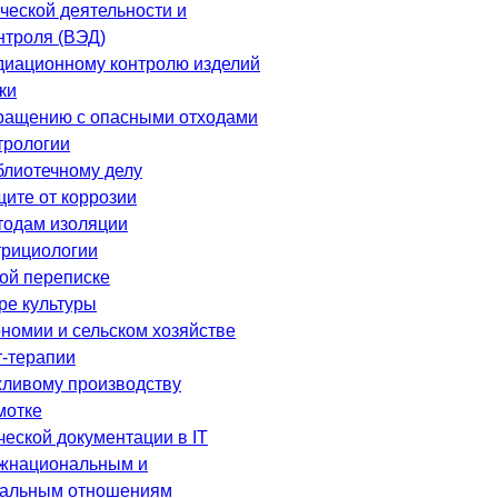
еской деятельности и
нтроля (ВЭД)
диационному контролю изделий
ки
ращению с опасными отходами
трологии
блиотечному делу
щите от коррозии
тодам изоляции
трициологии
ой переписке
ре культуры
ономии и сельском хозяйстве
т-терапии
ливому производству
мотке
еской документации в IT
ежнациональным и
альным отношениям