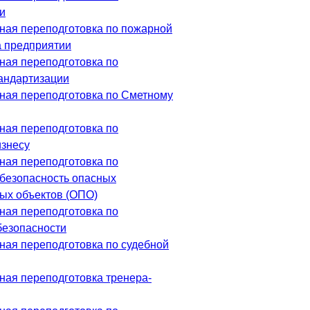
и
ая переподготовка по пожарной
а предприятии
ая переподготовка по
тандартизации
ая переподготовка по Сметному
ая переподготовка по
изнесу
ая переподготовка по
безопасность опасных
ых объектов (ОПО)
ая переподготовка по
безопасности
ая переподготовка по судебной
ая переподготовка тренера-