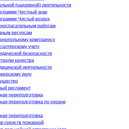
ольной (надзорной) деятельности
ограмме Честный знак
ограмме Чистый воздух
рноспасательным работам
дным ресурсам
онопольному комплаенсу
галтерскому учету
идической безопасности
нтролю качества
дицинской деятельности
окерскому делу
ущество
ный регламент
ная переподготовка
ая переподготовка по охране
ная переподготовка
в средств пожарной