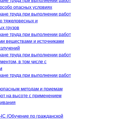
ране труда при выполнении работ
 особо опасных условиях
ране труда при выполнении работ
ю тяжеловесных и
ых грузов
ране труда при выполнении работ
ми веществами и источниками
излучений
ране труда при выполнении работ
ментом, в том числе с
м
ране труда при выполнении работ
зопасным методам и приемам
от на высоте с применением
щивания
ЧС (Обучение по гражданской