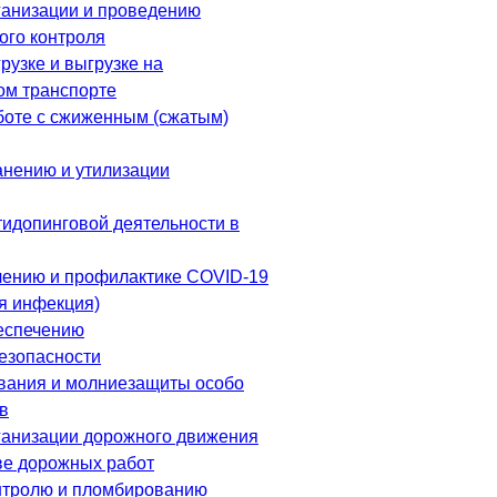
ганизации и проведению
ого контроля
рузке и выгрузке на
ом транспорте
боте с сжиженным (сжатым)
анению и утилизации
тидопинговой деятельности в
чению и профилактике COVID-19
я инфекция)
еспечению
езопасности
вания и молниезащиты особо
в
ганизации дорожного движения
ве дорожных работ
нтролю и пломбированию