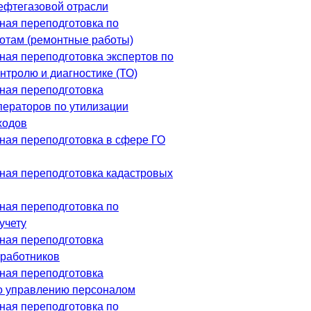
ефтегазовой отрасли
ая переподготовка по
отам (ремонтные работы)
ая переподготовка экспертов по
нтролю и диагностике (ТО)
ная переподготовка
ператоров по утилизации
ходов
ая переподготовка в сфере ГО
ая переподготовка кадастровых
ая переподготовка по
учету
ная переподготовка
 работников
ная переподготовка
о управлению персоналом
ая переподготовка по