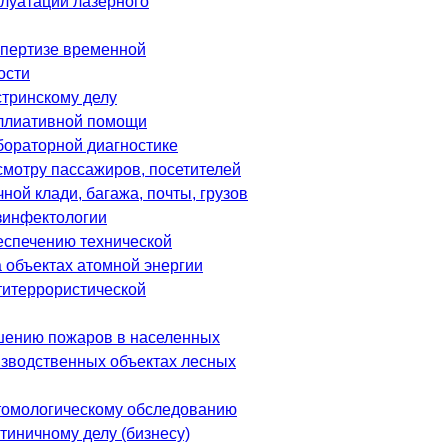
плуатации лазерного
спертизе временной
ости
стринскому делу
ллиативной помощи
бораторной диагностике
смотру пассажиров, посетителей
чной клади, багажа, почты, грузов
зинфектологии
еспечению технической
 объектах атомной энергии
титеррористической
шению пожаров в населенных
оизводственных объектах лесных
томологическому обследованию
тиничному делу (бизнесу)