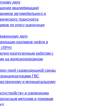
етному делу
шение квалификации)
авников автомобильного и
трического транспорта
иков по курсу оценочная
моженному делу
квидации разливов нефти и
 (ЛРН)
зочно-разгрузочным работам с
ми на железнодорожном
бору проб газовоздушной среды
азоанализаторами ГВС
арственному и муниципальному
агоустройству и озеленению
езопасным методам и приемам
бот