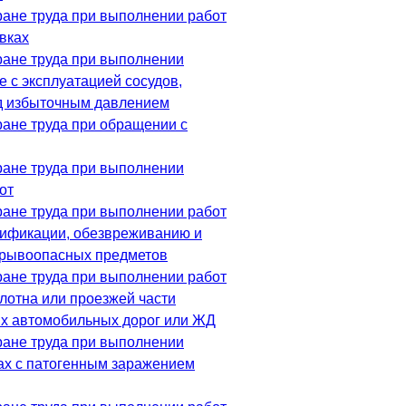
ране труда при выполнении работ
вках
ране труда при выполнении
е с эксплуатацией сосудов,
д избыточным давлением
ране труда при обращении с
ране труда при выполнении
от
ране труда при выполнении работ
нтификации, обезвреживанию и
зрывоопасных предметов
ране труда при выполнении работ
олотна или проезжей части
х автомобильных дорог или ЖД
ране труда при выполнении
ках с патогенным заражением