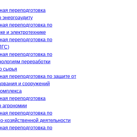
ная переподготовка
о энергоаудиту
ая переподготовка по
ке и электротехнике
ая переподготовка по
ПГС)
ая переподготовка по
нологиям переработки
о сырья
ая переподготовка по защите от
дования и сооружений
комплекса
ная переподготовка
о агрономии
ая переподготовка по
о-хозяйственной деятельности
ая переподготовка по