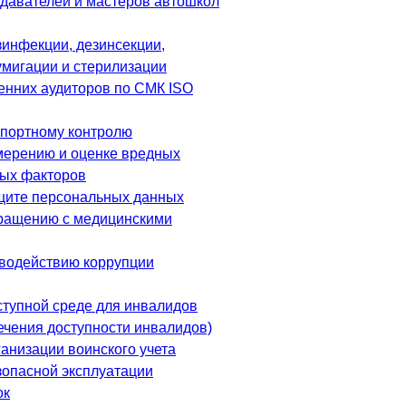
давателей и мастеров автошкол
зинфекции, дезинсекции,
умигации и стерилизации
енних аудиторов по СМК ISO
спортному контролю
мерению и оценке вредных
ых факторов
щите персональных данных
ращению с медицинскими
водействию коррупции
ступной среде для инвалидов
ечения доступности инвалидов)
анизации воинского учета
зопасной эксплуатации
ок