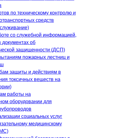
в
ртов по техническому контролю и
тотранспортных средств
бслуживание)
боте со служебной информацией,
 документах об
ческой защищенности (ДСП)
пытаниям пожарных лестниц и
ыш
бам защиты и действиям в
ния токсичных веществ на
ории)
ам работы на
ном оборудовании для
рубопроводов
ализации социальных услуг
язательному медицинскому
ОМС)