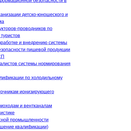
формационной безопасности в
ганизации детско-юношеского и
ма
укторов-проводников по
туристов
зработке и внедрению системы
зопасности пищевой продукции
СП
алистов системы нормирования
лификации по холодильному
точникам ионизирующего
моходам и вентканалам
гистике
есной промышленности
шение квалификации)