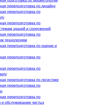
ая подготовка по дефектологии
ая переподготовка по дизайну
ая переподготовка по
елу
ая переподготовка по
темам зданий и сооружений
ая переподготовка по
м технологиям
ая переподготовка по оценке и
ая переподготовка по
ая переподготовка по
делу
ая переподготовка по логистике
ая переподготовка по
ию
ая переподготовка по
 и обслуживанию чистых