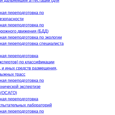
ля дальнейшей аттестации (для
ая переподготовка по
езопасности
ая переподготовка по
орожного движения (БДД)
ая переподготовка по экологии
ая переподготовка специалиста
ная переподготовка
экспертов) по классификации
, и иных средств размещения,
лыжных трасс
ая переподготовка по
хнической экспертизе
 (ОСАГО)
ная переподготовка
спытательных лабораторий
ая переподготовка по