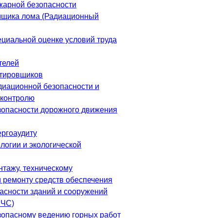
жарной безопасности
мщика лома (Радиационный
ециальной оценке условий труда
телей
ктировщиков
диационной безопасности и
 контролю
зопасности дорожного движения
ергоаудиту
логии и экологической
нтажу, техническому
 ремонту средств обеспечения
асности зданий и сооружений
МЧС)
зопасному ведению горных работ