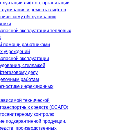
сплуатации лифтов, организации
бслуживания и ремонта лифтов
хническому обслуживанию
хники
зопасной эксплуатации тепловых
к
й помощи работниками
х учреждений
зопасной эксплуатации
рудования, стеллажей
фтегазовому делу
делочным работам
агностике инфекционных
зависимой технической
отранспортных средств (ОСАГО)
тосанитарному контролю
ие подкарантинной продукции,
редств, производственных