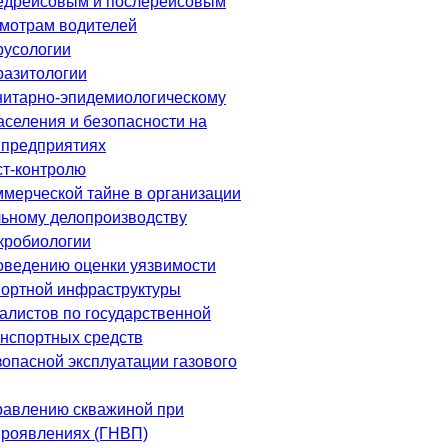
едрейсовым и послерейсовым
мотрам водителей
русологии
разитологии
нитарно-эпидемиологическому
аселения и безопасности на
предприятиях
ст-контролю
ммерческой тайне в организации
ьному делопроизводству
кробиологии
оведению оценки уязвимости
портной инфраструктуры
алистов по государственной
анспортных средств
зопасной эксплуатации газового
равлению скважиной при
роявлениях (ГНВП)