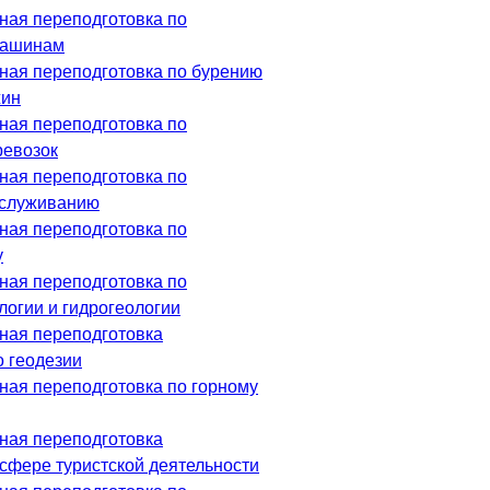
ая переподготовка по
машинам
ая переподготовка по бурению
жин
ая переподготовка по
ревозок
ая переподготовка по
бслуживанию
ая переподготовка по
у
ая переподготовка по
логии и гидрогеологии
ная переподготовка
о геодезии
ая переподготовка по горному
ная переподготовка
 сфере туристской деятельности