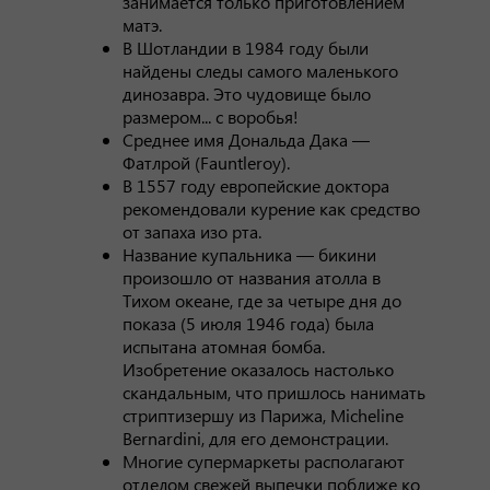
занимается только приготовлением
матэ.
В Шотландии в 1984 году были
найдены следы самого маленького
динозавра. Это чудовище было
размером... с воробья!
Среднее имя Дональда Дака —
Фатлрой (Fauntleroy).
В 1557 году европейские доктора
рекомендовали курение как средство
от запаха изо рта.
Название купальника — бикини
произошло от названия атолла в
Тихом океане, где за четыре дня до
показа (5 июля 1946 года) была
испытана атомная бомба.
Изобретение оказалось настолько
скандальным, что пришлось нанимать
стриптизершу из Парижа, Micheline
Bernardini, для его демонстрации.
Многие супермаркеты располагают
отделом свежей выпечки поближе ко