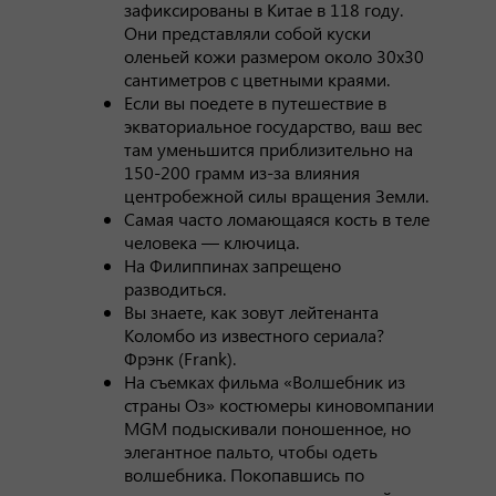
зафиксированы в Китае в 118 году.
Они представляли собой куски
оленьей кожи размером около 30х30
сантиметров с цветными краями.
Если вы поедете в путешествие в
экваториальное государство, ваш вес
там уменьшится приблизительно на
150-200 грамм из-за влияния
центробежной силы вращения Земли.
Самая часто ломающаяся кость в теле
человека — ключица.
На Филиппинах запрещено
разводиться.
Вы знаете, как зовут лейтенанта
Коломбо из известного сериала?
Фрэнк (Frank).
На съемках фильма «Волшебник из
страны Оз» костюмеры киновомпании
MGM подыскивали поношенное, но
элегантное пальто, чтобы одеть
волшебника. Покопавшись по