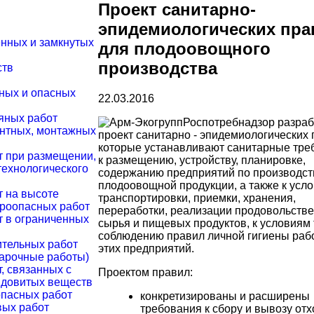
Проект санитарно-
эпидемиологических пра
енных и замкнутых
для плодоовощного
производства
ств
дных и опасных
22.03.2016
яных работ
Роспотребнадзор разраб
онтных, монтажных
проект санитарно - эпидемиологических 
которые устанавливают санитарные тре
т при размещении,
к размещению, устройству, планировке,
технологического
содержанию предприятий по производст
плодоовощной продукции, а также к усл
т на высоте
транспортировки, приемки, хранения,
ароопасных работ
переработки, реализации продовольств
т в ограниченных
сырья и пищевых продуктов, к условиям 
соблюдению правил личной гигиены раб
ительных работ
этих предприятий.
варочные работы)
, связанных с
Проектом правил:
ядовитых веществ
опасных работ
конкретизированы и расширены
вых работ
требования к сбору и вывозу отх