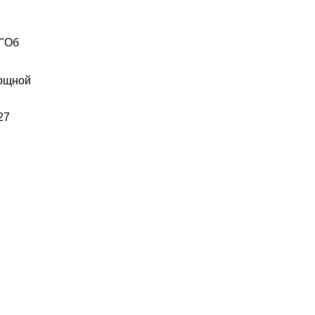
 "Об
вощной
27