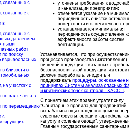
, связанные с
уточнены требования к водосна
и канализации предприятий;
, связанные с
отменяется указание на минима
периодичность очистки остеклен
т в
поверхности и осветительных пр
устанавливается минимальная
, связанные с
периодичность осуществления к
очным давлением
эффективности работы систем
вотными
вентиляции.
лазных работ
Устанавливается, что при осуществлени
 по поиску,
процессов производства (изготовления)
ю взрывоопасных
пищевой продукции, связанных с требо
безопасности такой продукции, изготови
 в близости от
должен разработать, внедрить и
автомобильных
поддерживать
процедуры, основанные н
принципах Системы анализа опасных ф
 на участках с
и критических точек контроля - ХАССП
.
 по валке леса в
С принятием этих правил утратят силу
"Санитарные правила для предприятий,
от по перемещению
вырабатывающих плодоовощные консер
сушеные фрукты, овощи и картофель, к
 с
капусту и соленые овощи", утвержденны
низирующих
Главным государственным санитарным 