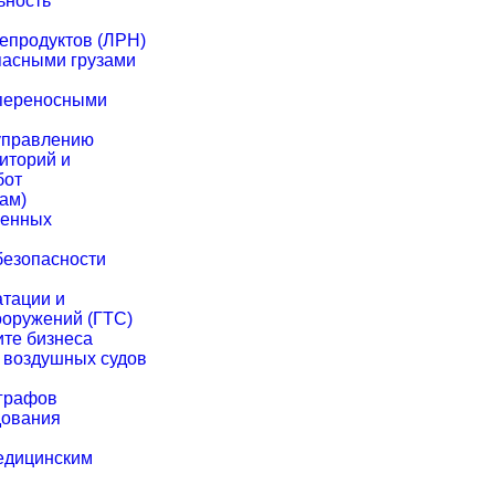
ьность
епродуктов (ЛРН)
пасными грузами
 переносными
управлению
иторий и
бот
ам)
менных
безопасности
атации и
ооружений (ГТС)
ите бизнеса
 воздушных судов
ографов
дования
едицинским