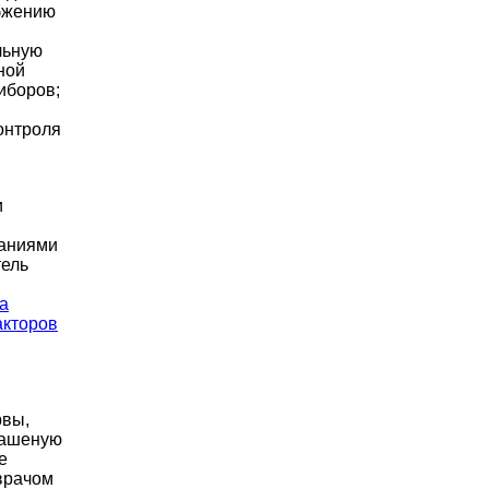
бжению
льную
ной
иборов;
онтроля
и
ваниями
тель
а
акторов
вы,
вашеную
е
врачом