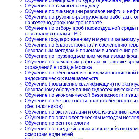
Обучение оценщиков по курсу оценочная деятел
Обучение по таможенному делу
Обучение по ликвидации разливов нефти и нефт
Обучение погрузочно-разгрузочным работам с о
на железнодорожном транспорте
Обучение по отбору проб газовоздушной среды
газоанализаторами ГВС
Обучение государственному и муниципальному 
Обучение по благоустройству и озеленению терр
безопасным методам и приемам выполнения ра
Обучение по грузоподъемным механизмам (кран
Обучение по земляным работам, установке вре
ограждений в городе Москва
Обучение по обеспечению эпидемиологической 
эндоскопических вмешательств
Обучение (повышение квалификации) по эксплу
безопасному обслуживанию гидротехнических с
Обучение по экономической безопасности и защ
Обучение по безопасности полетов беспилотных
(беспилотников)
Обучение по эксплуатации и обслуживанию тах
Обучение по органолептическим методам иссле
Обучение по рентгенологии
Обучение по предрейсовым и послерейсовым м
осмотрам водителей