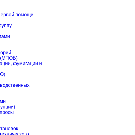
первой помощи
группу
мами
торий
 (МПОВ)
ации, фумигации и
СО)
зводственных
ами
упции)
опросы
становок
технического