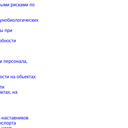
ными рисками по
унобиологических
ты при
обности
и персонала,
ости на объектах
ти
ктах, на
-наставников
нспорта