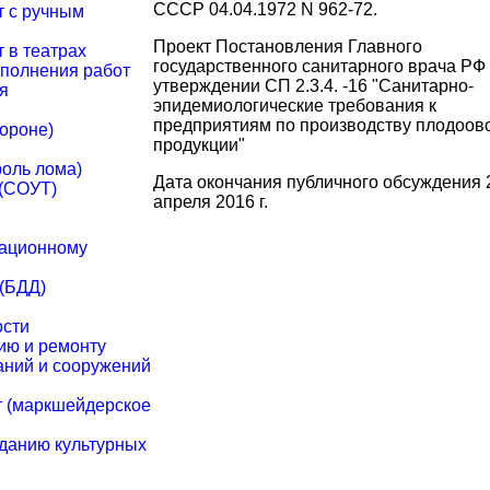
СССР 04.04.1972 N 962-72.
т с ручным
Проект Постановления Главного
 в театрах
государственного санитарного врача РФ
полнения работ
утверждении СП 2.3.4. -16 "Санитарно-
я
эпидемиологические требования к
предприятиям по производству плодоо
ороне)
продукции"
оль лома)
Дата окончания публичного обсуждения 
 (СОУТ)
апреля 2016 г.
иационному
 (БДД)
ости
ию и ремонту
аний и сооружений
т (маркшейдерское
зданию культурных