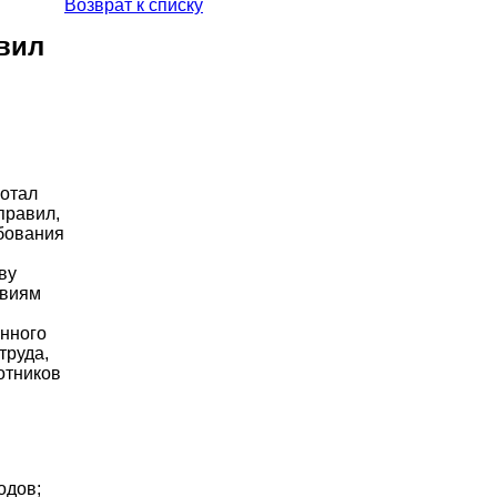
Возврат к списку
вил
отал
правил,
бования
ву
овиям
енного
труда,
отников
одов;