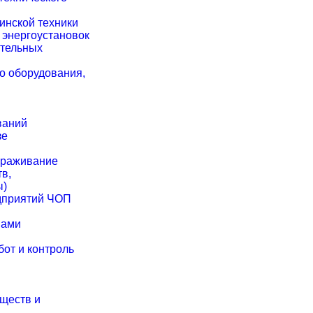
инской техники
 энергоустановок
ательных
о оборудования,
ваний
зе
араживание
в,
ы)
дприятий ЧОП
вами
от и контроль
еществ и