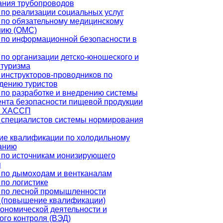
ания трубопроводов
по реализации социальных услуг
 по обязательному медицинскому
нию (ОМС)
 по информационной безопасности в
по организации детско-юношеского и
 туризма
инструкторов-проводников по
дению туристов
по разработке и внедрению системы
нта безопасности пищевой продукции
е ХАССП
 специалистов системы нормирования
е квалификации по холодильному
анию
 по источникам ионизирующего
я
 по дымоходам и вентканалам
по логистике
 по лесной промышленности
 (повышение квалификации)
ономической деятельности и
го контроля (ВЭД)