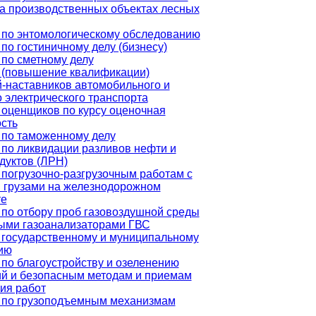
на производственных объектах лесных
 по энтомологическому обследованию
по гостиничному делу (бизнесу)
по сметному делу
 (повышение квалификации)
-наставников автомобильного и
 электрического транспорта
оценщиков по курсу оценочная
сть
 по таможенному делу
по ликвидации разливов нефти и
дуктов (ЛРН)
погрузочно-разгрузочным работам с
 грузами на железнодорожном
те
по отбору проб газовоздушной среды
ыми газоанализаторами ГВС
 государственному и муниципальному
ию
по благоустройству и озеленению
ий и безопасным методам и приемам
ия работ
 по грузоподъемным механизмам