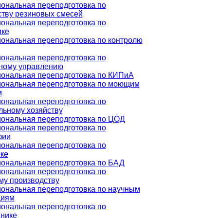
ональная переподготовка по
ству резиновых смесей
ональная переподготовка по
ике
ональная переподготовка по контролю
ональная переподготовка по
ному управлению
ональная переподготовка по КИПиА
ональная переподготовка по моющим
м
ональная переподготовка по
льному хозяйству
ональная переподготовка по ЦОД
ональная переподготовка по
фии
ональная переподготовка по
ке
ональная переподготовка по БАД
ональная переподготовка по
му производству
ональная переподготовка по научным
циям
ональная переподготовка по
хнике