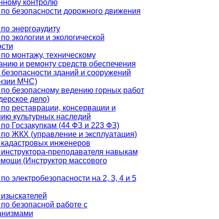
нному контролю
 по безопасности дорожного движения
по энергоаудиту
по экологии и экологической
ости
по монтажу, техническому
анию и ремонту средств обеспечения
безопасности зданий и сооружений
нзии МЧС)
 по безопасному ведению горных работ
ерское дело)
по реставрации, консервации и
нию культурных наследий
по Госзакупкам (44 ФЗ и 223 ФЗ)
по ЖКХ (управление и эксплуатация)
 кадастровых инженеров
 инструктора-преподавателя навыкам
омощи (Инструктор массового
по электробезопасности на 2, 3, 4 и 5
 изыскателей
по безопасной работе с
анизмами