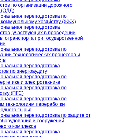
стов по организации дорожного
 (ОДД)
ональная переподготовка по
коммунальному хозяйству (ЖКХ)
ональная переподготовка
стов, участвующих в проведении
втотранспорта при государственной
ции
ональная переподготовка по
ации технологических процессов и
ств
ональная переподготовка
тов по энергоаудиту
ональная переподготовка по
ергетике и электротехнике
ональная переподготовка по
ству (ПГС)
ональная переподготовка по
им технологиям переработки
родного сырья
ональная переподготовка по защите от
оборудования и сооружений
ового комплекса
ональная переподготовка