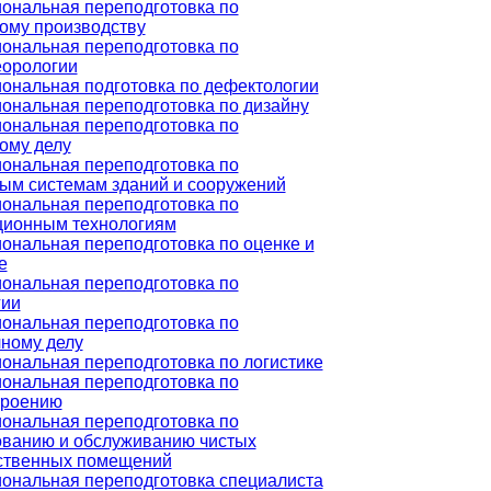
ональная переподготовка по
ому производству
ональная переподготовка по
еорологии
ональная подготовка по дефектологии
ональная переподготовка по дизайну
ональная переподготовка по
ому делу
ональная переподготовка по
ым системам зданий и сооружений
ональная переподготовка по
ионным технологиям
ональная переподготовка по оценке и
е
ональная переподготовка по
гии
ональная переподготовка по
ному делу
ональная переподготовка по логистике
ональная переподготовка по
роению
ональная переподготовка по
ованию и обслуживанию чистых
ственных помещений
ональная переподготовка специалиста