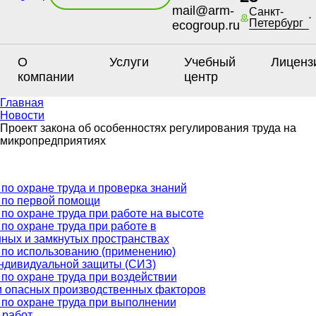
mail@arm-
Санкт-
Петербург
ecogroup.ru
О
Услуги
Учебный
Лиценз
компании
центр
Главная
Новости
Проект закона об особенностях регулирования труда на
микропредприятиях
по охране труда и проверка знаний
 по первой помощи
по охране труда при работе на высоте
по охране труда при работе в
ных и замкнутых пространствах
 по использованию (применению)
индивидуальной защиты (СИЗ)
по охране труда при воздействии
и опасных производственных факторов
по охране труда при выполнении
 работ