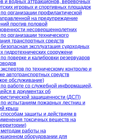
в и водных аттракционов, веревочных
етских игровых и спортивных площадок
 по организации профилактической
направленной на предупреждение
ений против половой
новенности несовершеннолетних
по организации технического
ания транспортных средств
 безопасная эксплуатация судоходных
х гидротехнических сооружени
по поверке и калибровки резервуаров
роводов
экспертов по техническому контролю и
ке автотранспортных средств
кое обслуживание)
 по работе со служебной информацией,
ейся в документах об
ористической защищенности (ДСП)
 по испытаниям пожарных лестниц и
ий крыш
 способам защиты и действиям в
именения токсичных веществ на
территории)
 методам работы на
екционном оборудовании для