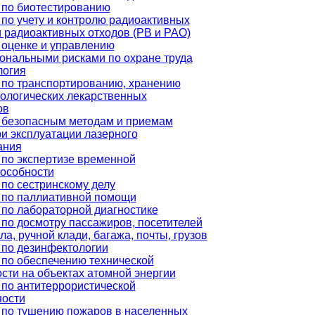
 по биотестированию
по учету и контролю радиоактивных
 радиоактивных отходов (РВ и РАО)
 оценке и управлению
ональными рисками по охране труда
логия
 по транспортированию, хранению
ологических лекарственных
ов
 безопасным методам и приемам
и эксплуатации лазерного
ания
по экспертизе временной
пособности
по сестринскому делу
 по паллиативной помощи
по лабораторной диагностике
по досмотру пассажиров, посетителей
ла, ручной клади, багажа, почты, грузов
 по дезинфектологии
 по обеспечению технической
сти на объектах атомной энергии
по антитеррористической
ости
 по тушению пожаров в населенных