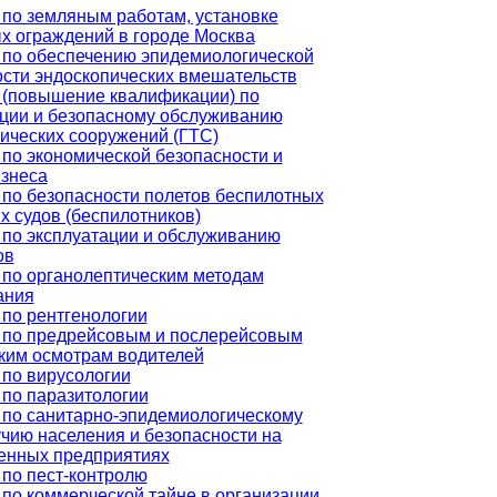
по земляным работам, установке
х ограждений в городе Москва
 по обеспечению эпидемиологической
сти эндоскопических вмешательств
 (повышение квалификации) по
ации и безопасному обслуживанию
ических сооружений (ГТС)
по экономической безопасности и
изнеса
по безопасности полетов беспилотных
 судов (беспилотников)
 по эксплуатации и обслуживанию
ов
 по органолептическим методам
ания
по рентгенологии
 по предрейсовым и послерейсовым
ким осмотрам водителей
 по вирусологии
по паразитологии
 по санитарно-эпидемиологическому
чию населения и безопасности на
нных предприятиях
по пест-контролю
по коммерческой тайне в организации