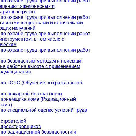
по охране труда при выполнении работ
ещению тяжеловесных и
аритных грузов
по охране труда при выполнении работ
ктивными веществами и источниками
ющих излучений
по охране труда при выполнении работ
инструментом, в том числе с
ическим
по охране труда при выполнении работ
 по безопасным методам и приемам
ия работ на высоте с применением
подмащивания
 по ГОЧС (Обучение по гражданской
 по пожарной безопасности
 приемщика лома (Радиационный
лома)
по специальной оценке условий труда
 строителей
 проектировщиков
по радиационной безопасности и