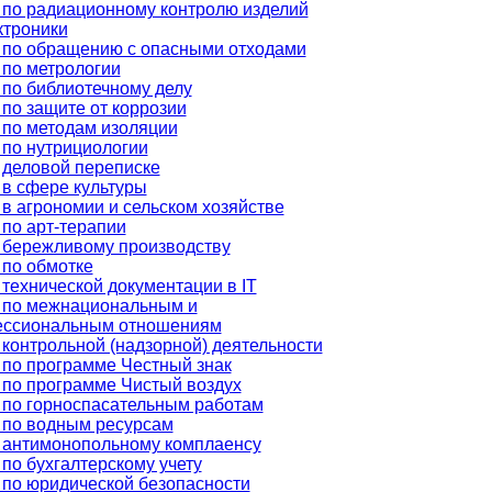
 по радиационному контролю изделий
ктроники
 по обращению с опасными отходами
 по метрологии
по библиотечному делу
по защите от коррозии
 по методам изоляции
 по нутрициологии
 деловой переписке
в сфере культуры
в агрономии и сельском хозяйстве
по арт-терапии
 бережливому производству
 по обмотке
технической документации в IT
 по межнациональным и
ссиональным отношениям
контрольной (надзорной) деятельности
 по программе Честный знак
 по программе Чистый воздух
 по горноспасательным работам
 по водным ресурсам
 антимонопольному комплаенсу
по бухгалтерскому учету
 по юридической безопасности