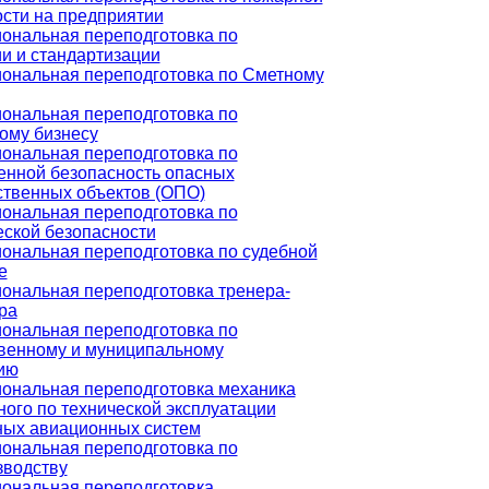
сти на предприятии
ональная переподготовка по
и и стандартизации
ональная переподготовка по Сметному
ональная переподготовка по
ому бизнесу
ональная переподготовка по
нной безопасность опасных
ственных объектов (ОПО)
ональная переподготовка по
ской безопасности
ональная переподготовка по судебной
е
ональная переподготовка тренера-
ра
ональная переподготовка по
твенному и муниципальному
ию
ональная переподготовка механика
ого по технической эксплуатации
ных авиационных систем
ональная переподготовка по
зводству
ональная переподготовка