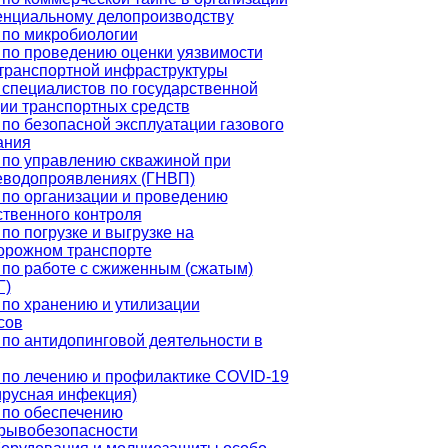
енциальному делопроизводству
 по микробиологии
 по проведению оценки уязвимости
 транспортной инфраструктуры
специалистов по государственной
ии транспортных средств
по безопасной эксплуатации газового
ания
 по управлению скважиной при
еводопроявлениях (ГНВП)
 по организации и проведению
твенного контроля
по погрузке и выгрузке на
орожном транспорте
 по работе с сжиженным (сжатым)
Г)
по хранению и утилизации
сов
по антидопинговой деятельности в
 по лечению и профилактике COVID-19
ирусная инфекция)
 по обеспечению
рывобезопасности