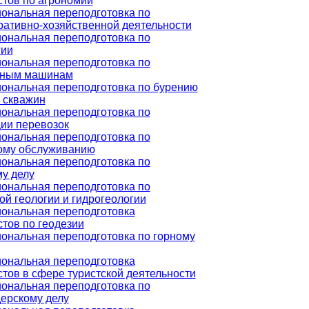
стов по агрономии
ональная переподготовка по
ративно-хозяйственной деятельности
ональная переподготовка по
гии
ональная переподготовка по
ьным машинам
ональная переподготовка по бурению
 скважин
ональная переподготовка по
ии перевозок
ональная переподготовка по
ому обслуживанию
ональная переподготовка по
у делу
ональная переподготовка по
й геологии и гидрогеологии
ональная переподготовка
тов по геодезии
ональная переподготовка по горному
ональная переподготовка
тов в сфере туристской деятельности
ональная переподготовка по
ерскому делу