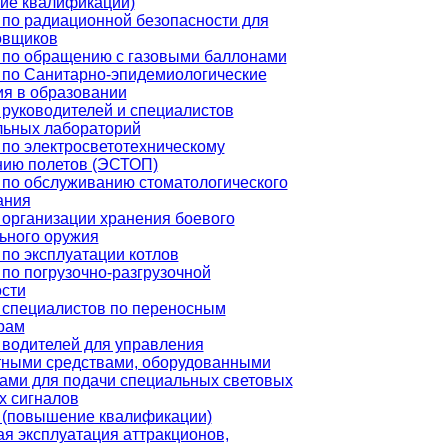
ие квалификации)
 по радиационной безопасности для
овщиков
 по обращению с газовыми баллонами
 по Санитарно-эпидемиологические
ия в образовании
руководителей и специалистов
льных лабораторий
по электросветотехническому
нию полетов (ЭСТОП)
 по обслуживанию стоматологического
ания
организации хранения боевого
ьного оружия
по эксплуатации котлов
по погрузочно-разгрузочной
ости
 специалистов по переносным
рам
 водителей для управления
тными средствами, оборудованными
ами для подачи специальных световых
х сигналов
 (повышение квалификации)
я эксплуатация аттракционов,