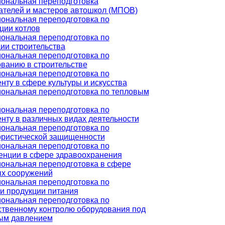
ональная переподготовка
ателей и мастеров автошкол (МПОВ)
ональная переподготовка по
ции котлов
ональная переподготовка по
ии строительства
ональная переподготовка по
ванию в строительстве
ональная переподготовка по
ту в сфере культуры и искусства
ональная переподготовка по тепловым
ональная переподготовка по
ту в различных видах деятельности
ональная переподготовка по
ористической защищенности
ональная переподготовка по
енции в сфере здравоохранения
ональная переподготовка в сфере
х сооружений
ональная переподготовка по
и продукции питания
ональная переподготовка по
ственному контролю оборудования под
ым давлением