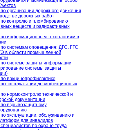
борудования и молниезащиты особо
бъектов
 по организации дорожного движения
зводстве дорожных работ
 по контролю и пломбированию
ивных веществ и радиоактивных
 по информационным технологиям в
нии
по системам оповещения: ДГС, ГГС,
Э в области промышленной
ости
 по системе защиты информации
трирование системы защиты
ии)
 по вакцинопрофилактике
 по эксплуатации дезинфекционных
по нормоконтролю технической и
орской документации
 по взрывозащитному
борудованию
по эксплуатации, обслуживанию и
платформ для инвалидов
специалистов по охране труда