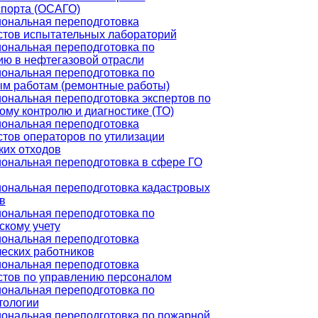
спорта (ОСАГО)
ональная переподготовка
стов испытательных лабораторий
ональная переподготовка по
ию в нефтегазовой отрасли
ональная переподготовка по
ым работам (ремонтные работы)
ональная переподготовка экспертов по
ому контролю и диагностике (ТО)
ональная переподготовка
тов операторов по утилизации
ких отходов
ональная переподготовка в сфере ГО
ональная переподготовка кадастровых
в
ональная переподготовка по
скому учету
ональная переподготовка
еских работников
ональная переподготовка
стов по управлению персоналом
ональная переподготовка по
тологии
ональная переподготовка по пожарной