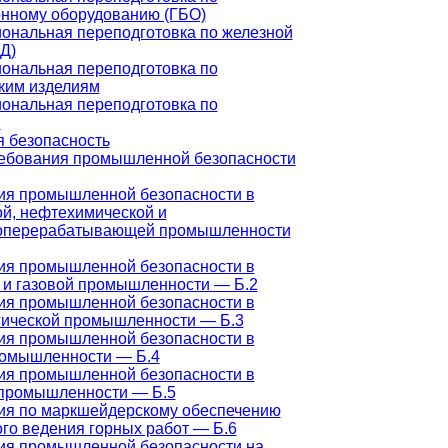
онному оборудованию (ГБО)
ональная переподготовка по железной
Д)
ональная переподготовка по
ким изделиям
ональная переподготовка по
и
 безопасность
ебования промышленной безопасности
ия промышленной безопасности в
й, нефтехимической и
оперерабатывающей промышленности
ия промышленной безопасности в
 и газовой промышленности — Б.2
ия промышленной безопасности в
гической промышленности — Б.3
ия промышленной безопасности в
ромышленности — Б.4
ия промышленной безопасности в
 промышленности — Б.5
ия по маркшейдерскому обеспечению
го ведения горных работ — Б.6
ия промышленной безопасности на