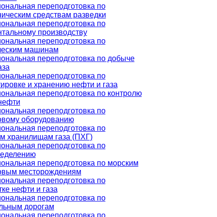
ональная переподготовка по
ническим средствам разведки
ональная переподготовка по
нтальному производству
ональная переподготовка по
ческим машинам
ональная переподготовка по добыче
аза
ональная переподготовка по
ировке и хранению нефти и газа
ональная переподготовка по контролю
нефти
ональная переподготовка по
овому оборудованию
ональная переподготовка по
м хранилищам газа (ПХГ)
ональная переподготовка по
ределению
ональная переподготовка по морским
овым месторождениям
ональная переподготовка по
ке нефти и газа
ональная переподготовка по
льным дорогам
ональная переподготовка по