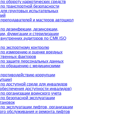
по обороту наркотических средств
по транспортной безопасности
 для грунтовых испытательных
рий
 преподавателей и мастеров автошкол
по дезинфекции, дезинсекции,
ии, фумигации и стерилизации
внутренних аудиторов по СМК ISO
по экспортному контролю
 по измерению и оценке вредных
ственных факторов
 по защите персональных данных
 по обращению с медицинскими
 противодействию коррупции
упции)
по доступной среде для инвалидов
обеспечения доступности инвалидов)
по организации воинского учета
по безопасной эксплуатации
тановок
по эксплуатации лифтов, организации
ого обслуживания и ремонта лифтов