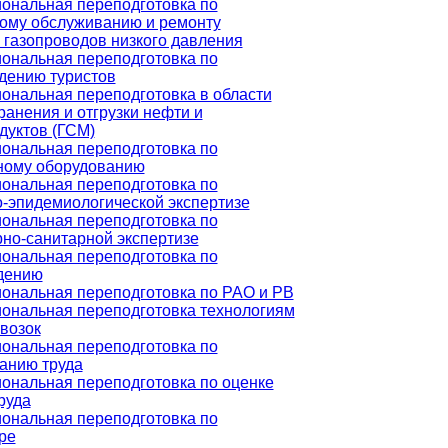
ональная переподготовка по
кому обслуживанию и ремонту
газопроводов низкого давления
ональная переподготовка по
дению туристов
ональная переподготовка в области
ранения и отгрузки нефти и
дуктов (ГСМ)
ональная переподготовка по
ному оборудованию
ональная переподготовка по
-эпидемиологической экспертизе
ональная переподготовка по
но-санитарной экспертизе
ональная переподготовка по
дению
ональная переподготовка по РАО и РВ
ональная переподготовка технологиям
возок
ональная переподготовка по
анию труда
ональная переподготовка по оценке
руда
ональная переподготовка по
ре