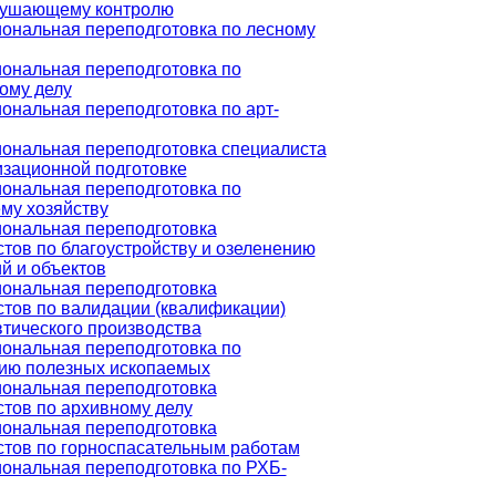
рушающему контролю
ональная переподготовка по лесному
ональная переподготовка по
ому делу
нальная переподготовка по арт-
ональная переподготовка специалиста
изационной подготовке
ональная переподготовка по
му хозяйству
ональная переподготовка
тов по благоустройству и озеленению
й и объектов
ональная переподготовка
тов по валидации (квалификации)
тического производства
ональная переподготовка по
ию полезных ископаемых
ональная переподготовка
тов по архивному делу
ональная переподготовка
стов по горноспасательным работам
ональная переподготовка по РХБ-