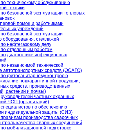
 по техническому обслуживанию
кой техники
по безопасной эксплуатации тепловых
ановок
 первой помощи работниками
тельных учреждений
по безопасной эксплуатации
о оборудования, стеллажей
 по нефтегазовому делу
 по отделочным работам
 по диагностике инфекционных
ний
по независимой технической
е автотранспортных средств (ОСАГО)
 по фитосанитарному контролю
живание подкарантинной продукции,
ных средств, производственных
, растений и почвы)
 руководителей частных охранных
тий ЧОП (организаций)
 специалистов по обеспечению
ми индивидуальной защиты (СИЗ)
 правилам производства сварочных
онтроль качества сварных соединений
 по мобилизационной подготовке