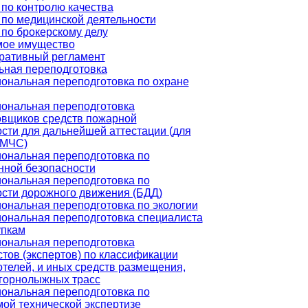
по контролю качества
по медицинской деятельности
по брокерскому делу
ое имущество
ративный регламент
ная переподготовка
ональная переподготовка по охране
ональная переподготовка
овщиков средств пожарной
сти для дальнейшей аттестации (для
 МЧС)
ональная переподготовка по
нной безопасности
ональная переподготовка по
ости дорожного движения (БДД)
ональная переподготовка по экологии
ональная переподготовка специалиста
упкам
ональная переподготовка
тов (экспертов) по классификации
отелей, и иных средств размещения,
 горнолыжных трасс
ональная переподготовка по
ой технической экспертизе