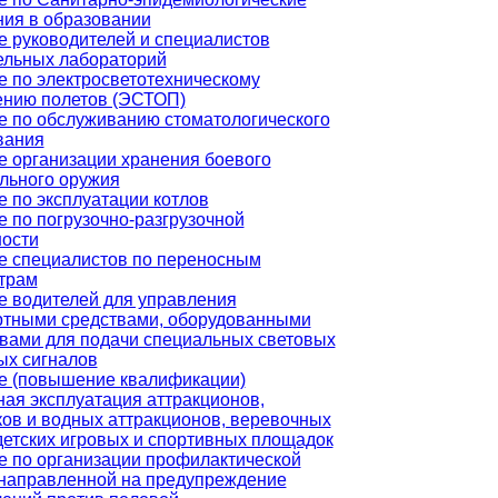
ния в образовании
е руководителей и специалистов
ельных лабораторий
е по электросветотехническому
ению полетов (ЭСТОП)
е по обслуживанию стоматологического
вания
е организации хранения боевого
льного оружия
 по эксплуатации котлов
 по погрузочно-разгрузочной
ности
е специалистов по переносным
трам
е водителей для управления
ртными средствами, оборудованными
твами для подачи специальных световых
ых сигналов
е (повышение квалификации)
ая эксплуатация аттракционов,
ов и водных аттракционов, веревочных
детских игровых и спортивных площадок
е по организации профилактической
 направленной на предупреждение