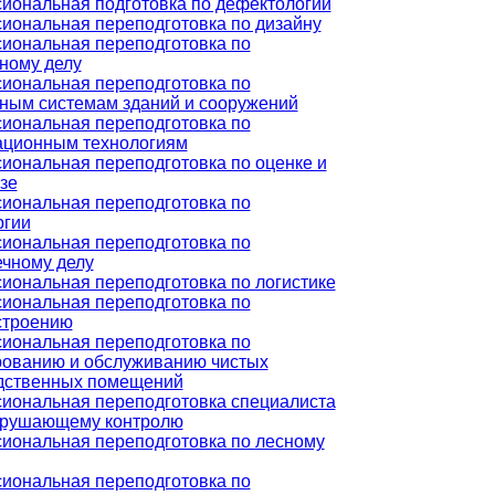
иональная подготовка по дефектологии
иональная переподготовка по дизайну
иональная переподготовка по
ному делу
иональная переподготовка по
ным системам зданий и сооружений
иональная переподготовка по
ционным технологиям
иональная переподготовка по оценке и
зе
иональная переподготовка по
ргии
иональная переподготовка по
ечному делу
иональная переподготовка по логистике
иональная переподготовка по
троению
иональная переподготовка по
рованию и обслуживанию чистых
дственных помещений
иональная переподготовка специалиста
зрушающему контролю
иональная переподготовка по лесному
иональная переподготовка по