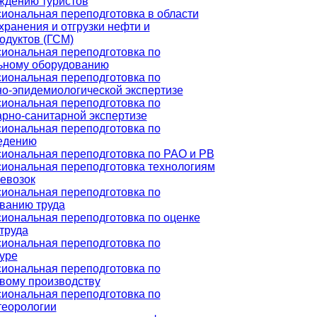
ждению туристов
иональная переподготовка в области
хранения и отгрузки нефти и
одуктов (ГСМ)
иональная переподготовка по
ьному оборудованию
иональная переподготовка по
но-эпидемиологической экспертизе
иональная переподготовка по
рно-санитарной экспертизе
иональная переподготовка по
едению
иональная переподготовка по РАО и РВ
иональная переподготовка технологиям
евозок
иональная переподготовка по
ванию труда
иональная переподготовка по оценке
труда
иональная переподготовка по
уре
иональная переподготовка по
вому производству
иональная переподготовка по
теорологии