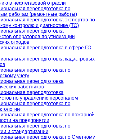
нию в нефтегазовой отрасли
иональная переподготовка по
ным работам (ремонтные работы)
иональная переподготовка экспертов по
кому контролю и диагностике (ТО)
иональная переподготовка
стов операторов по утилизации
ских отходов
иональная переподготовка в сфере ГО
иональная переподготовка кадастровых
ов
иональная переподготовка по
рскому учету
иональная переподготовка
ических работников
иональная переподготовка
истов по управлению персоналом
иональная переподготовка по
ктологии
иональная переподготовка по пожарной
ности на предприятии
иональная переподготовка по
ии и стандартизации
иональная переподготовка по Сметному