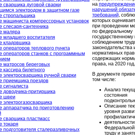
на
предупреждени
е сварщика дуговой сварки
нарушений обязат
щимся электродом в защитном газе
требований
, собл
е стропальщика
которых оценивае
е машиниста компрессорных установок
при проведении м
е слесаря-сантехника
по федеральному
е маляра
государственному 
е младшего воспитателя
соблюдением труд
е кладовщика
законодательства 
 операторов теплового пункта
нормативных прав
е операторов станков с программным
содержащих нормы
нием
права, на 2020 год
е матросов береговых
 кассира билетного
В документе приве
е электросварщика ручной сварки
том числе:
е приемщика поездов
е сигналиста
Анализ текущ
е доводчика-притирщика
состояния
е швеи
подконтроль
е электрогазосварщика
Описание те
е аппаратчика по приготовлению
уровня разви
й
профилактич
е сварщика пластмасс
деятельности
е токаря
Федеральной
е подготовителя сталеразливочных
труду и занят