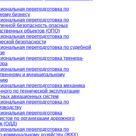
иональная переподготовка по
ному бизнесу
иональная переподготовка по
енной безопасность опасных
дственных объектов (ОПО)
иональная переподготовка по
ческой безопасности
иональная переподготовка по судебной
зе
иональная переподготовка тренера-
ора
иональная переподготовка по
ственному и муниципальному
нию
иональная переподготовка механика
ного по технической эксплуатации
тных авиационных систем
иональная переподготовка по
изводству
иональная переподготовка
истов по организации дорожного
я (ОДД)
иональная переподготовка по
-коммунальному хозяйству (ЖКХ)