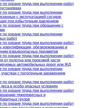
 по охране труда при выполнении работ
оустановках
е по охране труда при выполнении
вязанные с эксплуатацией сосудов,
щих под избыточным давлением
 по охране труда при обращении с
ыми
е по охране труда при выполнении
ных работ
 по охране труда при выполнении работ
у, идентификации, обезвреживанию и
ению взрывоопасных предметов
 по охране труда при выполнении работ
ти от полотна или проезжей части
тируемых автомобильных дорог или ЖД
е по охране труда при выполнении
а участках с патогенным заражением
 по охране труда при выполнении работ
 леса в особо опасных условиях
 по охране труда при выполнении работ
мещению тяжеловесных и
баритных грузов
 по охране труда при выполнении работ
активными веществами и источниками