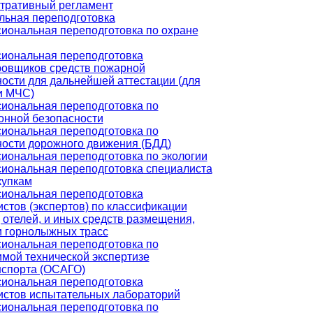
тративный регламент
ьная переподготовка
иональная переподготовка по охране
иональная переподготовка
ровщиков средств пожарной
ости для дальнейшей аттестации (для
и МЧС)
иональная переподготовка по
онной безопасности
иональная переподготовка по
ности дорожного движения (БДД)
иональная переподготовка по экологии
иональная переподготовка специалиста
купкам
иональная переподготовка
стов (экспертов) по классификации
 отелей, и иных средств размещения,
и горнолыжных трасс
иональная переподготовка по
мой технической экспертизе
нспорта (ОСАГО)
иональная переподготовка
истов испытательных лабораторий
иональная переподготовка по