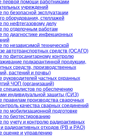
е первой помощи работниками
ательных учреждений
е по безопасной эксплуатации
го оборудования, стеллажей
е по нефтегазовому делу
е по отделочным работам
е по диагностике инфекционных
аний
е по независимой технической
зе автотранспортных средств (ОСАГО)
е по фитосанитарному контролю
раживание подкарантинной продукции,
ртных средств, производственных
ий, растений и почвы)
е руководителей частных охранных
ятий ЧОП (организаций)
е специалистов по обеспечению
ами индивидуальной защиты (СИЗ)
е правилам производства сварочных
контроль качества сварных соединений
е по мобилизационной подготовке
е по биотестированию
 по учету и контролю радиоактивных
и радиоактивных отходов (РВ и РАО)
е оценке и управлению