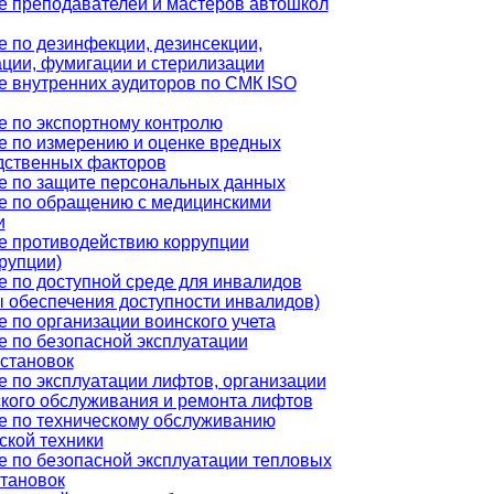
е преподавателей и мастеров автошкол
 по дезинфекции, дезинсекции,
ции, фумигации и стерилизации
е внутренних аудиторов по СМК ISO
е по экспортному контролю
е по измерению и оценке вредных
дственных факторов
е по защите персональных данных
е по обращению с медицинскими
и
е противодействию коррупции
рупции)
 по доступной среде для инвалидов
 обеспечения доступности инвалидов)
 по организации воинского учета
е по безопасной эксплуатации
становок
 по эксплуатации лифтов, организации
ского обслуживания и ремонта лифтов
е по техническому обслуживанию
ской техники
е по безопасной эксплуатации тепловых
становок