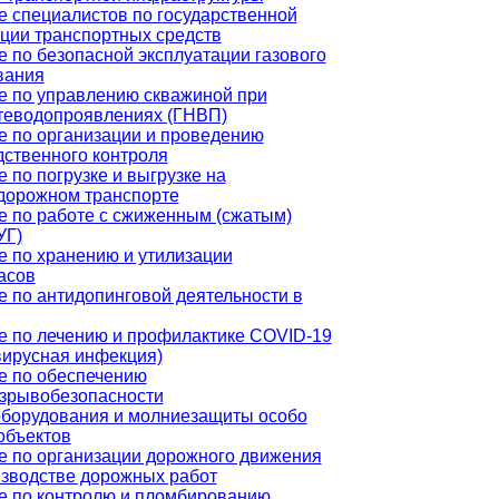
е специалистов по государственной
ции транспортных средств
 по безопасной эксплуатации газового
вания
е по управлению скважиной при
теводопроявлениях (ГНВП)
е по организации и проведению
дственного контроля
 по погрузке и выгрузке на
дорожном транспорте
е по работе с сжиженным (сжатым)
УГ)
е по хранению и утилизации
асов
 по антидопинговой деятельности в
е по лечению и профилактике COVID-19
вирусная инфекция)
е по обеспечению
зрывобезопасности
оборудования и молниезащиты особо
объектов
е по организации дорожного движения
изводстве дорожных работ
е по контролю и пломбированию