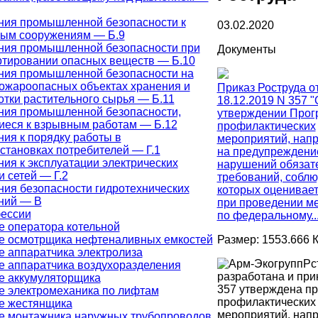
ния промышленной безопасности к
03.02.2020
ым сооружениям — Б.9
ния промышленной безопасности при
Документы
ртировании опасных веществ — Б.10
ния промышленной безопасности на
ожароопасных объектах хранения и
Приказ Роструда о
тки растительного сырья — Б.11
18.12.2019 N 357 "
ния промышленной безопасности,
утверждении Про
иеся к взрывным работам — Б.12
профилактических
ия к порядку работы в
мероприятий, нап
становках потребителей — Г.1
на предупреждени
ия к эксплуатации электрических
нарушений обязат
и сетей — Г.2
требований, собл
ния безопасности гидротехнических
которых оценивае
ний — В
при проведении м
ессии
по федеральному...
е оператора котельной
Размер: 1553.666 
е осмотрщика нефтеналивных емкостей
е аппаратчика электролиза
Рс
е аппаратчика воздухоразделения
разработана и пр
е аккумуляторщика
357 утверждена п
е электромеханика по лифтам
профилактических
е жестянщика
мероприятий, нап
е монтажника наружных трубопроводов