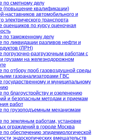
е по сметному делу
е (повышение квалификации)
ей-наставников автомобильного и
о электрического транспорта
е оценщиков по курсу оценочная
ность
е по таможенному делу
е по ликвидации разливов нефти и
одуктов (ЛРН)
 погрузочно-разгрузочным работам с
и грузами на железнодорожном
рте
е по отбору проб газовоздушной среды
ными газоанализаторами ГВС
е государственному и муниципальному
нию
 по благоустройству и озеленению
рий и безопасным методам и приемам
ния работ
е по грузоподъемным механизмам
е по земляным работам, установке
ых ограждений в городе Москва
е по обеспечению эпидемиологической
ности эндоскопических вмешательств