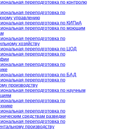
иональная переподготовка по контролю
иональная переподготовка по
жному управлению
иональная переподготовка по КИПиА
иональная переподготовка по моющим
ам
иональная переподготовка по
ильному хозяйству
иональная переподготовка по ЦОД
иональная переподготовка по
афии
иональная переподготовка по
нике
иональная переподготовка по БАД
иональная переподготовка по
ому производству
иональная переподготовка по научным
ациям
иональная переподготовка по
ехнике
иональная переподготовка по
хническим средствам разведки
иональная переподготовка по
ентальному производству