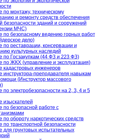
 по экологии и экологической
ности
 по монтажу, техническому
ванию и ремонту средств обеспечения
й безопасности зданий и сооружений
цензии МЧС)
е по безопасному ведению горных работ
йдерское дело)
 по реставрации, консервации и
анию культурных наследий
 по Госзакупкам (44 ФЗ и 223 ФЗ)
 по ЖКХ (управление и эксплуатация)
е кадастровых инженеров
е инструктора-преподавателя навыкам
помощи (Инструктор массового
я)
 по электробезопасности на 2, 3, 4 и 5
е изыскателей
 по безопасной работе с
ганизмами
 по обороту наркотических средств
е по транспортной безопасности
е для грунтовых испытательных
орий