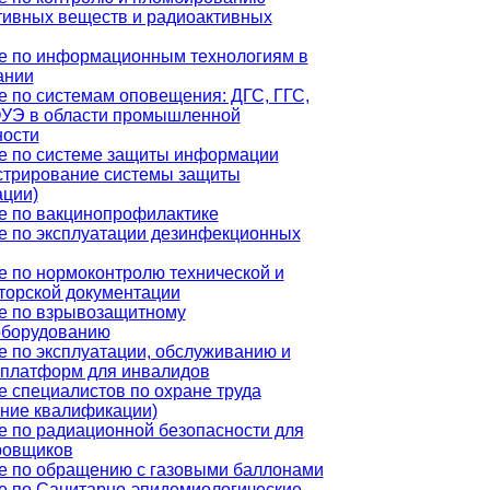
тивных веществ и радиоактивных
е по информационным технологиям в
ании
 по системам оповещения: ДГС, ГГС,
УЭ в области промышленной
ности
е по системе защиты информации
стрирование системы защиты
ции)
е по вакцинопрофилактике
е по эксплуатации дезинфекционных
е по нормоконтролю технической и
торской документации
е по взрывозащитному
оборудованию
 по эксплуатации, обслуживанию и
 платформ для инвалидов
 специалистов по охране труда
ние квалификации)
е по радиационной безопасности для
ровщиков
е по обращению с газовыми баллонами
е по Санитарно-эпидемиологические