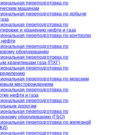
иональная переподготовка по
ическим машинам
иональная переподготовка по добыче
газа
иональная переподготовка по
тировке и хранению нефти и газа
иональная переподготовка по контролю
а нефти
иональная переподготовка по
зовому оборудованию
иональная переподготовка по
ым хранилищам газа (ПХГ)
иональная переподготовка по
пределению
иональная переподготовка по морским
зовым месторождениям
иональная переподготовка по
тке нефти и газа
иональная переподготовка по
ильным дорогам
иональная переподготовка по
лонному оборудованию (ГБО)
иональная переподготовка по железной
ЖД)
иональная переподготовка по