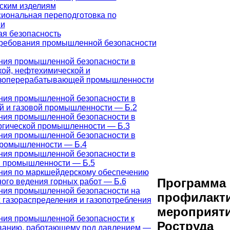
ским изделиям
иональная переподготовка по
ии
я безопасность
ребования промышленной безопасности
ния промышленной безопасности в
кой, нефтехимической и
зоперерабатывающей промышленности
ния промышленной безопасности в
й и газовой промышленности — Б.2
ния промышленной безопасности в
ргической промышленности — Б.3
ния промышленной безопасности в
промышленности — Б.4
ния промышленной безопасности в
й промышленности — Б.5
ния по маркшейдерскому обеспечению
Программа
ого ведения горных работ — Б.6
ния промышленной безопасности на
профилакти
 газораспределения и газопотребления
мероприят
ния промышленной безопасности к
Роструда
ванию, работающему под давлением —