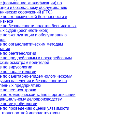
е (повышение квалификации) по
тации и безопасному обслуживанию
нических сооружений (ГТС)
 по экономической безопасности и
бизнеса
е по безопасности полетов беспилотных
х судов (беспилотников)
е по эксплуатации и обслуживанию
фов
е по органолептическим методам
вания
е по рентгенологии
е по предрейсовым и послерейсовым
ским осмотрам водителей
е по вирусологии
е по паразитологии
е по санитарно-эпидемиологическому
учию населения и безопасности на
енных предприятиях
е по пест-контролю
 по коммерческой тайне в организации
денциальному делопроизводству
е по микробиологии
е по проведению оценки уязвимости
в транспортной инфраструктуры