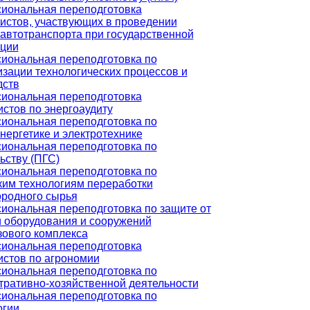
иональная переподготовка
истов, участвующих в проведении
автотранспорта при государственной
ации
иональная переподготовка по
зации технологических процессов и
дств
иональная переподготовка
стов по энергоаудиту
иональная переподготовка по
нергетике и электротехнике
иональная переподготовка по
ьству (ПГС)
иональная переподготовка по
ким технологиям переработки
ородного сырья
иональная переподготовка по защите от
и оборудования и сооружений
зового комплекса
иональная переподготовка
истов по агрономии
иональная переподготовка по
тративно-хозяйственной деятельности
иональная переподготовка по
огии