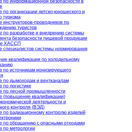
е по информационной безопасности в
е
 по организации детско-юношеского и
о туризма
е инструкторов-проводников по
ждению туристов
е по разработке и внедрению системы
ента безопасности пищевой продукции
ве ХАССП
е специалистов системы нормирования
ие квалификации по холодильному
ванию
е по источникам ионизирующего
ия
е по дымоходам и вентканалам
 по логистике
е по лесной промышленности
е (повышение квалификации)
кономической деятельности и
ного контроля (ВЭД)
е по радиационному контролю изделий
ектроники
е по обращению с опасными отходами
е по метрологии