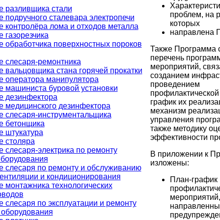
Характеристи
е разливщика стали
проблем, на 
 подручного сталевара электропечи
которых
 контролёра лома и отходов металла
направлена 
 газорезчика
е обработчика поверхностных пороков
Также Программа 
перечень програм
е слесаря-ремонтника
мероприятий, связ
 вальцовщика стана горячей прокатки
созданием инфрас
е оператора манипулятора
проведением
е машиниста буровой установки
профилактической 
е дезинфектора
график их реализа
е медицинского дезинфектора
механизм реализа
е слесаря-инструментальщика
управления програ
е бетонщика
также методику оц
е штукатура
эффективности пр
е столяра
 слесаря-электрика по ремонту
В приложении к П
оборудования
изложены:
е слесаря по ремонту и обслуживанию
вентиляции и кондиционирования
План-график
е монтажника технологических
профилактич
оводов
мероприятий
 слесаря по эксплуатации и ремонту
направленны
 оборудования
предупрежде