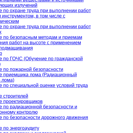
ующих излучений
 по охране труда при выполнении работ
 инструментом, в том числе с
ническим
 по охране труда при выполнении работ
х
е по безопасным методам и приемам
ния работ на высоте с применением
 подмащивания
р
е по ГОЧС (Обучение по гражданской
)
е по пожарной безопасности
е приемщика лома (Радиационный
 лома)
 по специальной оценке условий труда
е строителей
е проектировщиков
е по радиационной безопасности и
онному контролю
е по безопасности дорожного движения
 по энергоаудиту