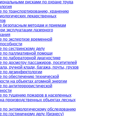
иональными рисками по охране труда
ология
е по транспортированию, хранению
иологических лекарственных
тов
е безопасным методам и приемам
ри эксплуатации лазерного
вания
е по экспертизе временной
способности
 по сестринскому делу
е по паллиативной помощи
е по лабораторной диагностике
 по досмотру пассажиров, посетителей
ала, ручной клади, багажа, почты, грузов
е по дезинфектологии
е по обеспечению технической
ости на объектах атомной энергии
е по антитеррористической
ности
е по тушению пожаров в населенных
 на производственных объектах лесных
е по энтомологическому обследованию
 по гостиничному делу (бизнесу)