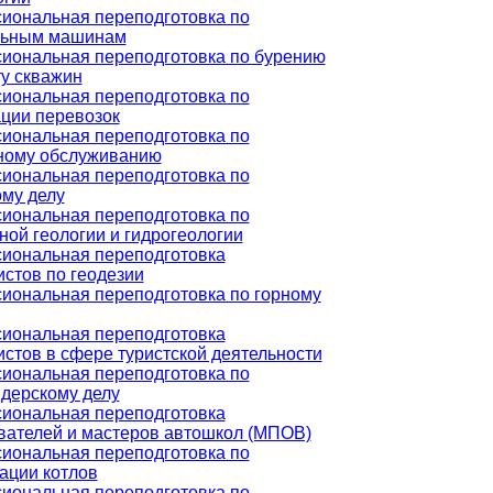
иональная переподготовка по
льным машинам
иональная переподготовка по бурению
у скважин
иональная переподготовка по
ации перевозок
иональная переподготовка по
ному обслуживанию
иональная переподготовка по
ому делу
иональная переподготовка по
ой геологии и гидрогеологии
иональная переподготовка
стов по геодезии
иональная переподготовка по горному
иональная переподготовка
стов в сфере туристской деятельности
иональная переподготовка по
дерскому делу
иональная переподготовка
вателей и мастеров автошкол (МПОВ)
иональная переподготовка по
ации котлов
иональная переподготовка по