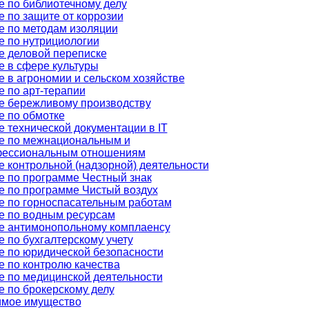
е по библиотечному делу
 по защите от коррозии
е по методам изоляции
е по нутрициологии
е деловой переписке
е в сфере культуры
 в агрономии и сельском хозяйстве
 по арт-терапии
е бережливому производству
е по обмотке
 технической документации в IT
е по межнациональным и
ессиональным отношениям
 контрольной (надзорной) деятельности
е по программе Честный знак
е по программе Чистый воздух
е по горноспасательным работам
е по водным ресурсам
е антимонопольному комплаенсу
 по бухгалтерскому учету
е по юридической безопасности
 по контролю качества
е по медицинской деятельности
 по брокерскому делу
мое имущество