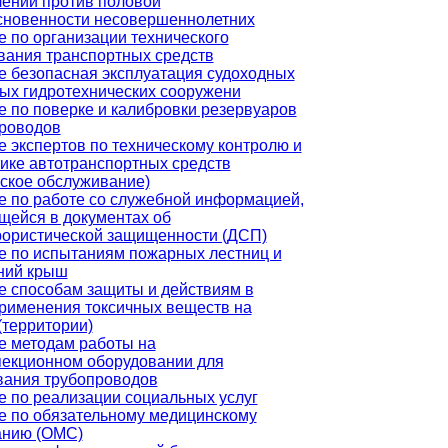
лений против половой
сновенности несовершеннолетних
 по организации технического
вания транспортных средств
е безопасная эксплуатация судоходных
ых гидротехнических сооружени
 по поверке и калибровки резервуаров
проводов
 экспертов по техническому контролю и
ике автотранспортных средств
ское обслуживание)
е по работе со служебной информацией,
щейся в документах об
рористической защищенности (ДСП)
е по испытаниям пожарных лестниц и
ний крыш
е способам защиты и действиям в
применения токсичных веществ на
(территории)
е методам работы на
пекционном оборудовании для
вания трубопроводов
 по реализации социальных услуг
е по обязательному медицинскому
анию (ОМС)