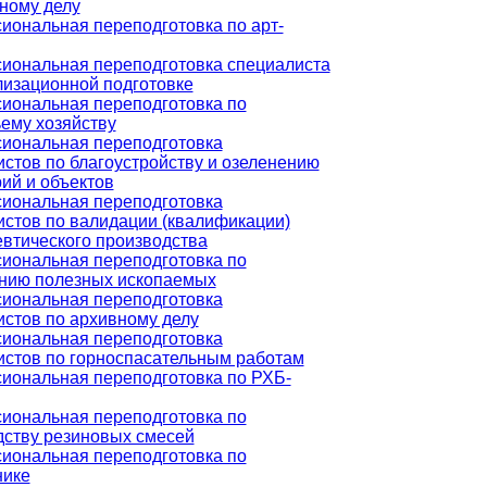
ному делу
иональная переподготовка по арт-
иональная переподготовка специалиста
лизационной подготовке
иональная переподготовка по
ему хозяйству
иональная переподготовка
стов по благоустройству и озеленению
ий и объектов
иональная переподготовка
истов по валидации (квалификации)
втического производства
иональная переподготовка по
нию полезных ископаемых
иональная переподготовка
стов по архивному делу
иональная переподготовка
истов по горноспасательным работам
иональная переподготовка по РХБ-
иональная переподготовка по
дству резиновых смесей
иональная переподготовка по
нике