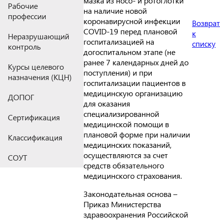
мазка из носо- и ротоглотки
Рабочие
на наличие новой
профессии
коронавирусной инфекции
Возврат
COVID-19 перед плановой
к
Неразрушающий
госпитализацией на
списку
контроль
догоспитальном этапе (не
ранее 7 календарных дней до
Курсы целевого
поступления) и при
назначения (КЦН)
госпитализации пациентов в
медицинскую организацию
ДОПОГ
для оказания
специализированной
Сертификация
медицинской помощи в
плановой форме при наличии
Классификация
медицинских показаний,
осуществляются за счет
СОУТ
средств обязательного
медицинского страхования.
Законодательная основа –
Приказ Министерства
здравоохранения Российской