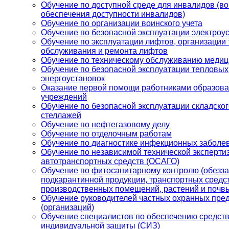
Обучение по доступной среде для инвалидов (в
обеспечения доступности инвалидов)
Обучение по организации воинского учета
Обучение по безопасной эксплуатации электроу
Обучение по эксплуатации лифтов, организации 
обслуживания и ремонта лифтов
Обучение по техническому обслуживанию медиц
Обучение по безопасной эксплуатации тепловых
энергоустановок
Оказание первой помощи работниками образов
учреждений
Обучение по безопасной эксплуатации складског
стеллажей
Обучение по нефтегазовому делу
Обучение по отделочным работам
Обучение по диагностике инфекционных заболе
Обучение по независимой технической эксперти
автотранспортных средств (ОСАГО)
Обучение по фитосанитарному контролю (обезз
подкарантинной продукции, транспортных средст
производственных помещений, растений и почв
Обучение руководителей частных охранных пре
(организаций)
Обучение специалистов по обеспечению средст
индивидуальной защиты (СИЗ)