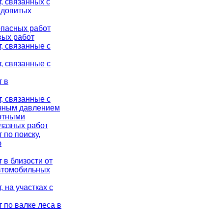
, связанных с
ядовитых
опасных работ
вых работ
, связанные с
, связанные с
т в
, связанные с
очным давлением
вотными
лазных работ
 по поиску,
ю
 в близости от
автомобильных
 на участках с
 по валке леса в