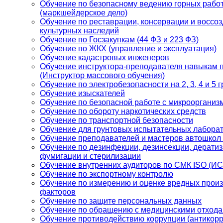
Обучение по безопасному ведению горных рабо
(маркшейдерское дело)
Обучение по реставрации, консервации и воссо
культурных наследий
Обучение по Госзакупкам (44 ФЗ и 223 ФЗ)
Обучение по ЖКХ (управление и эксплуатация)
Обучение кадастровых инженеров
Обучение инструктора-преподавателя навыкам 
(Инструктор массового обучения)
Обучение по электробезопасности на 2, 3, 4 и 5 
Обучение изыскателей
Обучение по безопасной работе с микроорганиз
Обучение по обороту наркотических средств
Обучение по транспортной безопасности
Обучение для грунтовых испытательных лабора
Обучение преподавателей и мастеров автошкол
Обучение по дезинфекции, дезинсекции, дератиз
фумигации и стерилизации
Обучение внутренних аудиторов по СМК ISO (И
Обучение по экспортному контролю
Обучение по измерению и оценке вредных прои
факторов
Обучение по защите персональных данных
Обучение по обращению с медицинскими отход
Обучение противодействию коррупции (антикорр