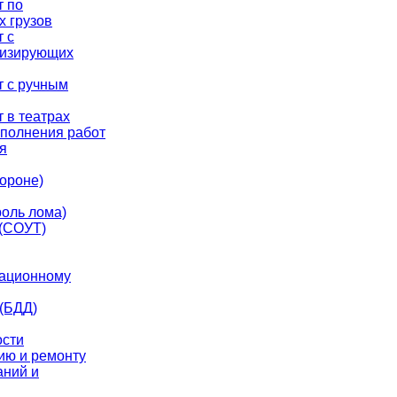
т по
 грузов
 с
низирующих
т с ручным
 в театрах
полнения работ
я
ороне)
оль лома)
 (СОУТ)
иационному
 (БДД)
ости
ию и ремонту
аний и