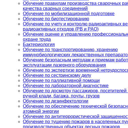
Обучение правилам производства сварочных раб
качества сварных соединений
Обучение по мобилизационной подготовке
Обучение по биотестированию
Обучение по учету и контролю радиоактивных в
радиоактивных отходов (РВ и РАО)
Обучение оценке и управлению профессиональ
охране труда
Бактериология
Обучение по транспортированию, хранению
иммунобиологических лекарственных препарато
Обучение безопасным методам и приемам рабо
эксплуатации лазерного оборудования
Обучение по экспертизе временной нетрудоспос
Обучение по сестринскому делу
Обучение по паллиативной помощи
Обучение по лабораторной диагностике
Обучение по досмотру пассажиров, посетителей 
ручной клади, багажа, почты, грузов
Обучение по дезинфектологии
Обучение по обеспечению технической безопасн
атомной энергии
Обучение по антитеррористической защищеннос
Обучение по тушению пожаров в населенных пун
производственных объектах лесных пожаров