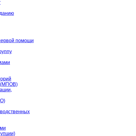
т
зданию
первой помощи
группу
мами
торий
 (МПОВ)
ации,
СО)
зводственных
ами
упции)