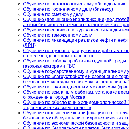
Обучение по энтомологическому обследованию
Обучение по гостиничному делу (бизнесу)
Обучение по сметному делу
Обучение (повышение квалификации) водителей
автомобильного и наземного электрического тра
Обучение оценщиков по курсу оценочная деятел
Обучение по таможенному делу
Обучение по ликвидации разливов нефти и неф
(ЛРН)
Обучение погрузочно-разгрузочным работам с о
на железнодорожном транспорте
Обучение по отбору проб газовоздушной среды
газоанализаторами ГВС
Обучение государственному и муниципальному 
Обучение по благоустройству и озеленению терр
безопасным методам и приемам выполнения ра
Обучение по грузоподъемным механизмам (кран
Обучение по земляным работам, установке вре
ограждений в городе Москва
Обучение по обеспечению эпидемиологической 
эндоскопических вмешательств
Обучение (повышение квалификации) по эксплу
безопасному обслуживанию гидротехнических с
Обучение по экономической безопасности и защ
Обучение по безопасности полетов беспилотны