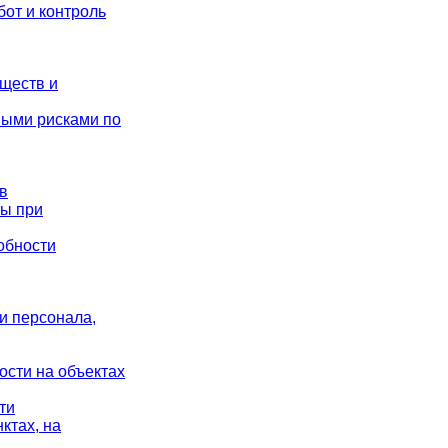
от и контроль
еществ и
ными рисками по
в
ты при
обности
и персонала,
ости на объектах
ти
ктах, на