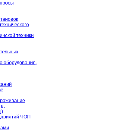
опросы
становок
технического
инской техники
ательных
о оборудования,
ваний
зе
араживание
в,
ы)
дприятий ЧОП
вами