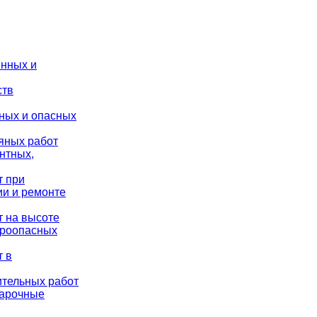
енных и
ств
дных и опасных
яных работ
нтных,
т при
ии и ремонте
т на высоте
ароопасных
т в
ительных работ
варочные