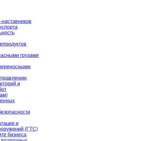
-наставников
нспорта
ьность
тепродуктов
пасными грузами
 переносными
управлению
иторий и
бот
ам)
менных
безопасности
атации и
ооружений (ГТС)
ите бизнеса
х воздушных