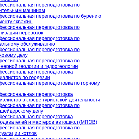
ессиональная переподготовка по
ительным машинам
ессиональная переподготовка по бурению
монту скважин
ессиональная переподготовка по
низации перевозок
ессиональная переподготовка по
альному обслуживанию
ессиональная переподготовка по
ховому делу
ессиональная переподготовка по
нерной геологии и гидрогеологии
ессиональная переподготовка
иалистов по геодезии
ессиональная переподготовка по горному
ессиональная переподготовка
иалистов в сфере туристской деятельности
ессиональная переподготовка по
шейдерскому делу
ессиональная переподготовка
одавателей и мастеров автошкол (МПОВ)
ессиональная переподготовка по
луатации котлов
ессиональная переподготовка по