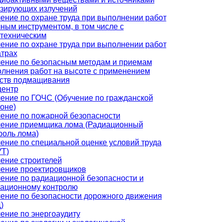
зирующих излучений
ение по охране труда при выполнении работ
чным инструментом, в том числе с
техническим
ение по охране труда при выполнении работ
атрах
ение по безопасным методам и приемам
лнения работ на высоте с применением
ств подмащивания
центр
ение по ГОЧС (Обучение по гражданской
оне)
ение по пожарной безопасности
ение приемщика лома (Радиационный
роль лома)
ение по специальной оценке условий труда
Т)
ение строителей
ение проектировщиков
ение по радиационной безопасности и
ационному контролю
ение по безопасности дорожного движения
)
ение по энергоаудиту