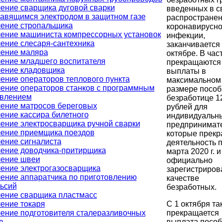
ение сварщика дуговой сварки
введенных в с
авящимся электродом в защитном газе
распростране
ение стропальщика
коронавирусн
ение машиниста компрессорных установок
инфекции,
ение слесаря-сантехника
заканчивается
ение маляра
октябре. В час
ение младшего воспитателя
прекращаются
ение кладовщика
выплаты в
ение операторов теплового пункта
максимальном
ение операторов станков с программным
размере пособ
влением
безработице 1
ение матросов береговых
рублей для
ение кассира билетного
индивидуальн
ение электросварщика ручной сварки
предпринимате
ение приемщика поездов
которые прекр
ение сигналиста
деятельность 
ение доводчика-притирщика
марта 2020 г. и
ение швеи
официально
ение электрогазосварщика
зарегистриров
ение аппаратчика по приготовлению
качестве
ьсий
безработных.
ение сварщика пластмасс
С 1 октября та
ение токаря
прекращается
ение подготовителя сталеразливочных
выплата пособ
в