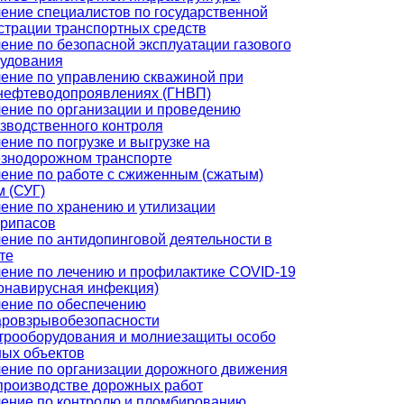
ение специалистов по государственной
страции транспортных средств
ение по безопасной эксплуатации газового
удования
ение по управлению скважиной при
нефтеводопроявлениях (ГНВП)
ение по организации и проведению
зводственного контроля
ение по погрузке и выгрузке на
знодорожном транспорте
ение по работе с сжиженным (сжатым)
м (СУГ)
ение по хранению и утилизации
рипасов
ение по антидопинговой деятельности в
те
ение по лечению и профилактике COVID-19
онавирусная инфекция)
ение по обеспечению
ровзрывобезопасности
трооборудования и молниезащиты особо
ых объектов
ение по организации дорожного движения
производстве дорожных работ
ение по контролю и пломбированию