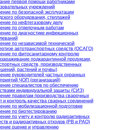
ание первой помощи работниками
зовательных учреждений
ение по безопасной эксплуатации
дского оборудования, стеллажей
ение по нефтегазовому делу
ение по отделочным работам
ение по диагностике инфекционных
леваний
ение по независимой технической
ертизе автотранспортных средств (ОСАГО)
ение по фитосанитарному контролю
ззараживание подкарантинной продукции,
спортных средств, производственных
щений, растений и почвы)
ение руководителей частных охранных
приятий ЧОП (организаций)
ение специалистов по обеспечению
ствами индивидуальной защиты (СИЗ)
ение правилам производства сварочных
т и контроль качества сварных соединений
ение по мобилизационной подготовке
ение по биотестированию
ение по учету и контролю радиоактивных
ств и радиоактивных отходов (РВ и РАО)
ение оценке и управлению