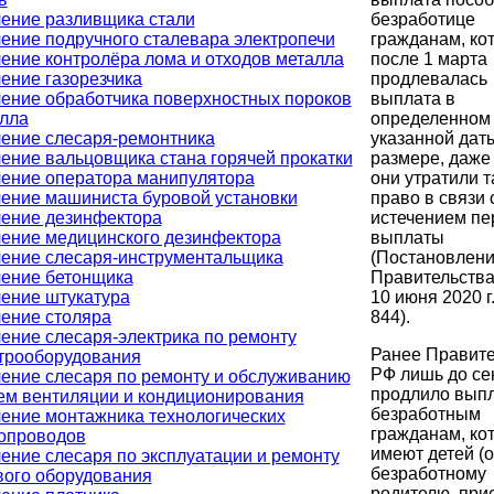
безработице
ение разливщика стали
гражданам, ко
ение подручного сталевара электропечи
после 1 марта
ение контролёра лома и отходов металла
продлевалась
ение газорезчика
выплата в
ение обработчика поверхностных пороков
определенном 
лла
указанной дат
ение слесаря-ремонтника
размере, даже
ение вальцовщика стана горячей прокатки
они утратили т
ение оператора манипулятора
право в связи 
ение машиниста буровой установки
истечением пе
ение дезинфектора
выплаты
ение медицинского дезинфектора
(Постановлен
ение слесаря-инструментальщика
Правительства
ение бетонщика
10 июня 2020 г
ение штукатура
844).
ение столяра
ение слесаря-электрика по ремонту
Ранее Правите
трооборудования
РФ лишь до се
ение слесаря по ремонту и обслуживанию
продлило вып
ем вентиляции и кондиционирования
безработным
ение монтажника технологических
гражданам, ко
опроводов
имеют детей (
ение слесаря по эксплуатации и ремонту
безработному
вого оборудования
родителю, при