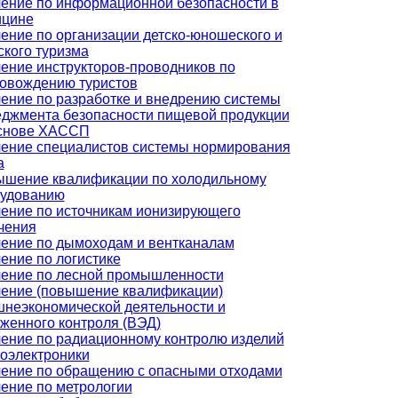
ение по информационной безопасности в
ицине
ение по организации детско-юношеского и
ского туризма
ение инструкторов-проводников по
овождению туристов
ение по разработке и внедрению системы
джмента безопасности пищевой продукции
основе ХАССП
ение специалистов системы нормирования
а
шение квалификации по холодильному
удованию
ение по источникам ионизирующего
чения
ение по дымоходам и вентканалам
ение по логистике
ение по лесной промышленности
ение (повышение квалификации)
неэкономической деятельности и
женного контроля (ВЭД)
ение по радиационному контролю изделий
оэлектроники
ение по обращению с опасными отходами
ение по метрологии