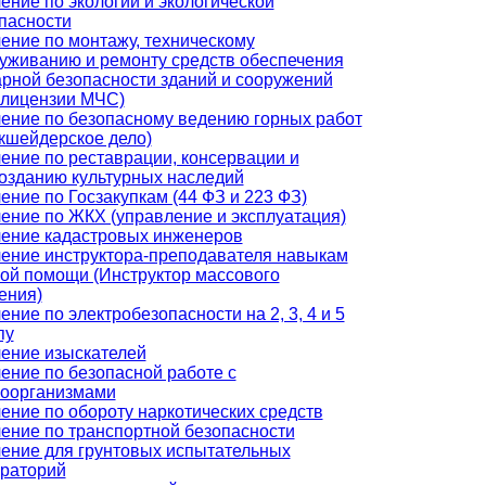
ение по экологии и экологической
пасности
ение по монтажу, техническому
уживанию и ремонту средств обеспечения
рной безопасности зданий и сооружений
 лицензии МЧС)
ение по безопасному ведению горных работ
кшейдерское дело)
ение по реставрации, консервации и
озданию культурных наследий
ение по Госзакупкам (44 ФЗ и 223 ФЗ)
ение по ЖКХ (управление и эксплуатация)
ение кадастровых инженеров
ение инструктора-преподавателя навыкам
ой помощи (Инструктор массового
ения)
ение по электробезопасности на 2, 3, 4 и 5
пу
ение изыскателей
ение по безопасной работе с
оорганизмами
ение по обороту наркотических средств
ение по транспортной безопасности
ение для грунтовых испытательных
раторий