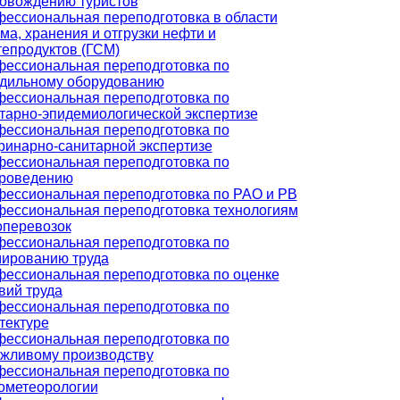
овождению туристов
ессиональная переподготовка в области
ма, хранения и отгрузки нефти и
епродуктов (ГСМ)
ессиональная переподготовка по
дильному оборудованию
ессиональная переподготовка по
тарно-эпидемиологической экспертизе
ессиональная переподготовка по
ринарно-санитарной экспертизе
ессиональная переподготовка по
роведению
ессиональная переподготовка по РАО и РВ
ессиональная переподготовка технологиям
оперевозок
ессиональная переподготовка по
ированию труда
ессиональная переподготовка по оценке
вий труда
ессиональная переподготовка по
тектуре
ессиональная переподготовка по
жливому производству
ессиональная переподготовка по
ометеорологии