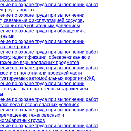
ение по охране труда при выполнении работ
ектроустановках
ение по охране труда при выполнении
т, связанные с эксплуатацией сосудов,
тающих под избыточным давлением
ение по охране труда при обращении с
отными
ение по охране труда при выполнении
лазных работ
ение по охране труда при выполнении работ
оиску, идентификации, обезвреживанию и
тожению взрывоопасных предметов
ение по охране труда при выполнении работ
изости от полотна или проезжей части
луатируемых автомобильных дорог или ЖД
ение по охране труда при выполнении
т, на участках с патогенным заражением
вы
ение по охране труда при выполнении работ
алке леса в особо опасных условиях
ение по охране труда при выполнении работ
еремещению тяжеловесных и
ногабаритных грузов
ение по охране труда при выполнении работ
диоактивными веществами и источниками