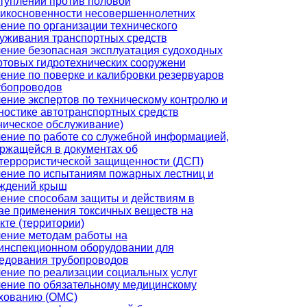
туплений против половой
икосновенности несовершеннолетних
ение по организации технического
уживания транспортных средств
ение безопасная эксплуатация судоходных
ртовых гидротехнических сооружени
ение по поверке и калибровки резервуаров
убопроводов
ение экспертов по техническому контролю и
ностике автотранспортных средств
ническое обслуживание)
ение по работе со служебной информацией,
ржащейся в документах об
террористической защищенности (ДСП)
ение по испытаниям пожарных лестниц и
ждений крыш
ение способам защиты и действиям в
ае применения токсичных веществ на
кте (территории)
ение методам работы на
инспекционном оборудовании для
едования трубопроводов
ение по реализации социальных услуг
ение по обязательному медицинскому
хованию (ОМС)