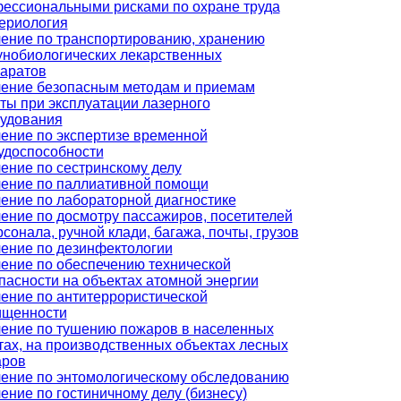
ессиональными рисками по охране труда
ериология
ение по транспортированию, хранению
нобиологических лекарственных
аратов
ение безопасным методам и приемам
ты при эксплуатации лазерного
удования
ение по экспертизе временной
удоспособности
ение по сестринскому делу
ение по паллиативной помощи
ение по лабораторной диагностике
ение по досмотру пассажиров, посетителей
рсонала, ручной клади, багажа, почты, грузов
ение по дезинфектологии
ение по обеспечению технической
пасности на объектах атомной энергии
ение по антитеррористической
ищенности
ение по тушению пожаров в населенных
тах, на производственных объектах лесных
аров
ение по энтомологическому обследованию
ение по гостиничному делу (бизнесу)