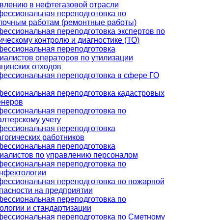
влению в нефтегазовой отрасли
ессиональная переподготовка по
лочным работам (ремонтные работы)
ессиональная переподготовка экспертов по
ическому контролю и диагностике (ТО)
ессиональная переподготовка
иалистов операторов по утилизации
цинских отходов
ессиональная переподготовка в сфере ГО
ессиональная переподготовка кадастровых
енеров
ессиональная переподготовка по
алтерскому учету
ессиональная переподготовка
гогических работников
ессиональная переподготовка
иалистов по управлению персоналом
ессиональная переподготовка по
нфектологии
ессиональная переподготовка по пожарной
пасности на предприятии
ессиональная переподготовка по
ологии и стандартизации
ессиональная переподготовка по Сметному