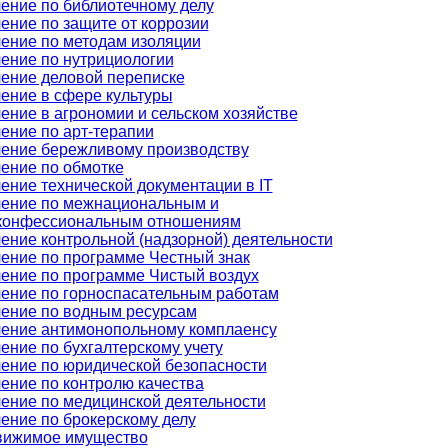
ение по библиотечному делу
ение по защите от коррозии
ение по методам изоляции
ение по нутрициологии
ение деловой переписке
ение в сфере культуры
ение в агрономии и сельском хозяйстве
ение по арт-терапии
ение бережливому производству
ение по обмотке
ение технической документации в IT
ение по межнациональным и
конфессиональным отношениям
ение контрольной (надзорной) деятельности
ение по программе Честный знак
ение по программе Чистый воздух
ение по горноспасательным работам
ение по водным ресурсам
ение антимонопольному комплаенсу
ение по бухгалтерскому учету
ение по юридической безопасности
ение по контролю качества
ение по медицинской деятельности
ение по брокерскому делу
вижимое имущество