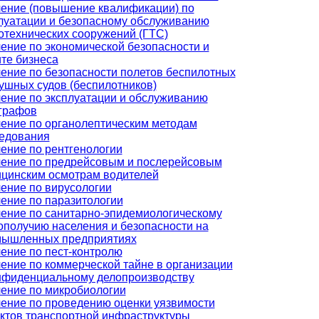
ение (повышение квалификации) по
луатации и безопасному обслуживанию
отехнических сооружений (ГТС)
ение по экономической безопасности и
те бизнеса
ение по безопасности полетов беспилотных
ушных судов (беспилотников)
ение по эксплуатации и обслуживанию
графов
ение по органолептическим методам
едования
ение по рентгенологии
ение по предрейсовым и послерейсовым
цинским осмотрам водителей
ение по вирусологии
ение по паразитологии
ение по санитарно-эпидемиологическому
ополучию населения и безопасности на
ышленных предприятиях
ение по пест-контролю
ение по коммерческой тайне в организации
нфиденциальному делопроизводству
ение по микробиологии
ение по проведению оценки уязвимости
ктов транспортной инфраструктуры