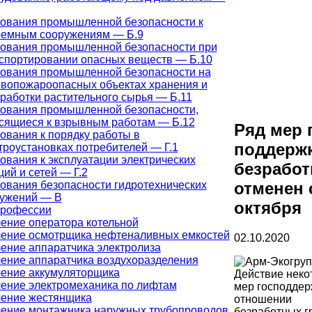
ования промышленной безопасности к
емным сооружениям — Б.9
ования промышленной безопасности при
спортировании опасных веществ — Б.10
ования промышленной безопасности на
вопожароопасных объектах хранения и
работки растительного сырья — Б.11
ования промышленной безопасности,
сящиеся к взрывным работам — Б.12
Ряд мер 
ования к порядку работы в
поддерж
троустановках потребителей — Г.1
ования к эксплуатации электрических
безрабо
ций и сетей — Г.2
ования безопасности гидротехнических
отменен 
ужений — В
октября
профессии
ение оператора котельной
ение осмотрщика нефтеналивных емкостей
02.10.2020
ение аппаратчика электролиза
ение аппаратчика воздухоразделения
ение аккумуляторщика
Действие неко
ение электромеханика по лифтам
мер господдер
ение жестянщика
отношении
ение монтажника наружных трубопроводов
безработных г