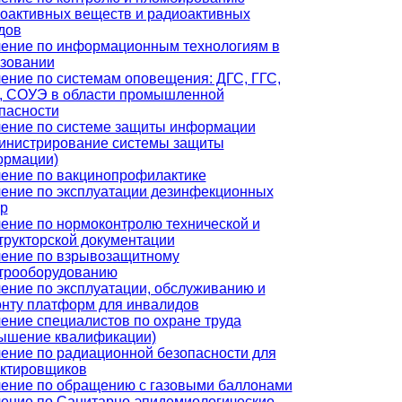
оактивных веществ и радиоактивных
дов
ение по информационным технологиям в
зовании
ение по системам оповещения: ДГС, ГГС,
 СОУЭ в области промышленной
пасности
ение по системе защиты информации
инистрирование системы защиты
ормации)
ение по вакцинопрофилактике
ение по эксплуатации дезинфекционных
р
ение по нормоконтролю технической и
трукторской документации
ение по взрывозащитному
трооборудованию
ение по эксплуатации, обслуживанию и
нту платформ для инвалидов
ение специалистов по охране труда
ышение квалификации)
ение по радиационной безопасности для
ктировщиков
ение по обращению с газовыми баллонами
ение по Санитарно-эпидемиологические