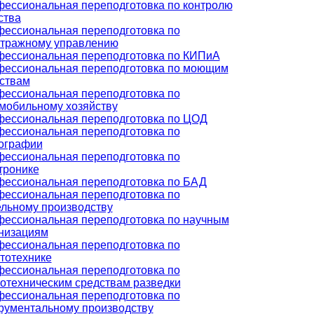
ессиональная переподготовка по контролю
ства
ессиональная переподготовка по
тражному управлению
ессиональная переподготовка по КИПиА
ессиональная переподготовка по моющим
ствам
ессиональная переподготовка по
мобильному хозяйству
ессиональная переподготовка по ЦОД
ессиональная переподготовка по
ографии
ессиональная переподготовка по
тронике
ессиональная переподготовка по БАД
ессиональная переподготовка по
льному производству
ессиональная переподготовка по научным
низациям
ессиональная переподготовка по
тотехнике
ессиональная переподготовка по
отехническим средствам разведки
ессиональная переподготовка по
рументальному производству