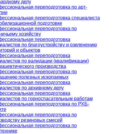
ардному делу
ессиональная переподготовка по арт-
пии
ессиональная переподготовка специалиста
обилизационной подготовке
ессиональная переподготовка по
ничьему хозяйству
ессиональная переподготовка
иалистов по благоустройству и озеленению
иторий и объектов
ессиональная переподготовка
иалистов по валидации (квалификации)
ацевтического производства
ессиональная переподготовка по
ащению полезных ископаемых
ессиональная переподготовка
иалистов по архивному делу
ессиональная переподготовка
иалистов по горноспасательным работам
ессиональная переподготовка по РХБ-
ите
ессиональная переподготовка по
зводству резиновых смесей
ессиональная переподготовка по
технике