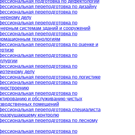
ессиональная подготовка по дефектологии
ессиональная переподготовка по дизайну
ессиональная переподготовка по
нерному делу
ессиональная переподготовка по
нерным системам зданий и сооружений
ессиональная переподготовка по
рмационным технологиям
ессиональная переподготовка по оценке и
ертизе
ессиональная переподготовка по
ллургии
ессиональная переподготовка по
иотечному делу
ессиональная переподготовка по логистике
ессиональная переподготовка по
иностроению
ессиональная переподготовка по
ктированию и обслуживанию чистых
зводственных помещений
ессиональная переподготовка специалиста
еразрушающему контролю
ессиональная переподготовка по лесному
ессиональная переподготовка по