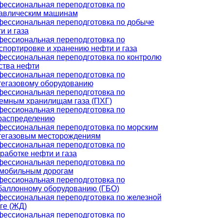
ессиональная переподготовка по
авлическим машинам
ессиональная переподготовка по добыче
и и газа
ессиональная переподготовка по
спортировке и хранению нефти и газа
ессиональная переподготовка по контролю
ства нефти
ессиональная переподготовка по
егазовому оборудованию
ессиональная переподготовка по
емным хранилищам газа (ПХГ)
ессиональная переподготовка по
распределению
ессиональная переподготовка по морским
егазовым месторождениям
ессиональная переподготовка по
работке нефти и газа
ессиональная переподготовка по
мобильным дорогам
ессиональная переподготовка по
баллонному оборудованию (ГБО)
ессиональная переподготовка по железной
ге (ЖД)
ессиональная переподготовка по