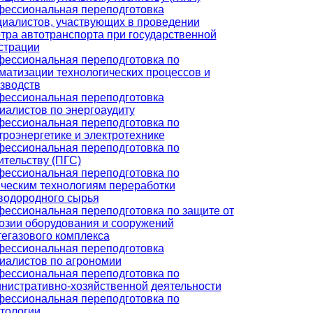
ессиональная переподготовка
иалистов, участвующих в проведении
тра автотранспорта при государственной
страции
ессиональная переподготовка по
матизации технологических процессов и
зводств
ессиональная переподготовка
иалистов по энергоаудиту
ессиональная переподготовка по
троэнергетике и электротехнике
ессиональная переподготовка по
ительству (ПГС)
ессиональная переподготовка по
ческим технологиям переработки
водородного сырья
ессиональная переподготовка по защите от
озии оборудования и сооружений
егазового комплекса
ессиональная переподготовка
иалистов по агрономии
ессиональная переподготовка по
нистративно-хозяйственной деятельности
ессиональная переподготовка по
тологии