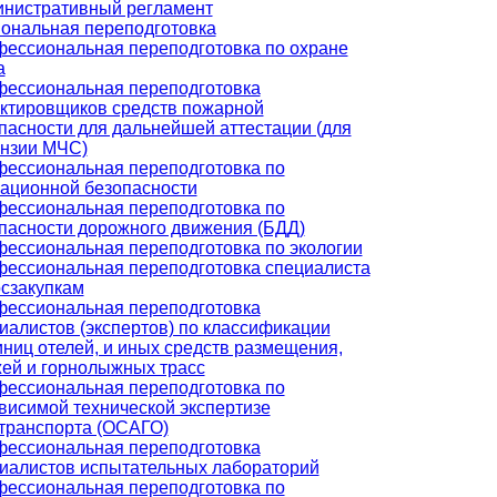
нистративный регламент
ональная переподготовка
ессиональная переподготовка по охране
а
ессиональная переподготовка
ктировщиков средств пожарной
пасности для дальнейшей аттестации (для
нзии МЧС)
ессиональная переподготовка по
ационной безопасности
ессиональная переподготовка по
пасности дорожного движения (БДД)
ессиональная переподготовка по экологии
ессиональная переподготовка специалиста
осзакупкам
ессиональная переподготовка
иалистов (экспертов) по классификации
иниц отелей, и иных средств размещения,
ей и горнолыжных трасс
ессиональная переподготовка по
висимой технической экспертизе
транспорта (ОСАГО)
ессиональная переподготовка
иалистов испытательных лабораторий
ессиональная переподготовка по