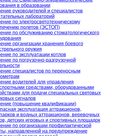
ования в образовании
ение руководителей и специалистов
тательных лабораторий
ение по электросветотехническому
печению полетов (ЭСТОП)
ение по обслуживанию стоматологического
удования
ение организации хранения боевого
стрельного оружия
ение по эксплуатации котлов
ение по погрузочно-разгрузочной
ельности
ение специалистов по переносным
ометрам
ение водителей для управления
спортными средствами, оборудованными
ойствами для подачи специальных световых
уковых сигналов
ение (повышение квалификации)
пасная эксплуатация аттракционов,
парков и водных аттракционов, веревочных
ов, детских игровых и спортивных площадок
ение по организации профилактической
ты, направленной на предупреждение