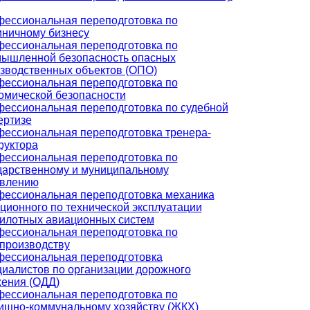
ессиональная переподготовка по
иничному бизнесу
ессиональная переподготовка по
ышленной безопасность опасных
зводственных объектов (ОПО)
ессиональная переподготовка по
омической безопасности
ессиональная переподготовка по судебной
ертизе
ессиональная переподготовка тренера-
руктора
ессиональная переподготовка по
дарственному и муниципальному
авлению
ессиональная переподготовка механика
ционного по технической эксплуатации
илотных авиационных систем
ессиональная переподготовка по
производству
ессиональная переподготовка
иалистов по организации дорожного
ения (ОДД)
ессиональная переподготовка по
щно-коммунальному хозяйству (ЖКХ)