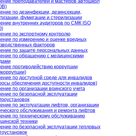
ение преподавателей и мастеров автошкол
ОВ)
ение по дезинфекции, дезинсекции,
тизации, фумигации и стерилизации
ение внутренних аудиторов по СМК ISO
О)
ение по экспортному контролю
ение по измерению и оценке вредных
зводственных факторов
ение по защите персональных данных
ение по обращению с медицинскими
дами
ение противодействию коррупции
икоррупции)
ение по доступной среде для инвалидов
росы обеспечения доступности инвалидов)
ение по организации воинского учета
ение по безопасной эксплуатации
троустановок
ение по эксплуатации лифтов, организации
ического обслуживания и ремонта лифтов
ение по техническому обслуживанию
цинской техники
ение по безопасной эксплуатации тепловых
гоустановок