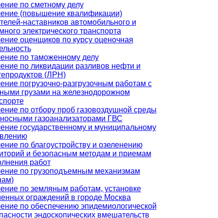
ение по сметному делу
ение (повышение квалификации)
телей-наставников автомобильного и
много электрического транспорта
ение оценщиков по курсу оценочная
ельность
ение по таможенному делу
ение по ликвидации разливов нефти и
епродуктов (ЛРН)
ение погрузочно-разгрузочным работам с
ными грузами на железнодорожном
спорте
ение по отбору проб газовоздушной среды
носными газоанализаторами ГВС
ение государственному и муниципальному
авлению
ение по благоустройству и озеленению
иторий и безопасным методам и приемам
лнения работ
ение по грузоподъемным механизмам
нам)
ение по земляным работам, установке
енных ограждений в городе Москва
ение по обеспечению эпидемиологической
пасности эндоскопических вмешательств