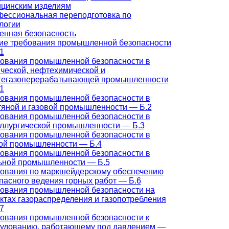
цинским изделиям
ессиональная переподготовка по
логии
нная безопасность
е требования промышленной безопасности
1
ования промышленной безопасности в
ческой, нефтехимической и
тегазоперерабатывающей промышленности
1
ования промышленной безопасности в
яной и газовой промышленности — Б.2
ования промышленной безопасности в
ллургической промышленности — Б.3
ования промышленной безопасности в
ой промышленности — Б.4
ования промышленной безопасности в
ьной промышленности — Б.5
ования по маркшейдерскому обеспечению
пасного ведения горных работ — Б.6
ования промышленной безопасности на
ктах газораспределения и газопотребления
7
ования промышленной безопасности к
удованию, работающему под давлением —