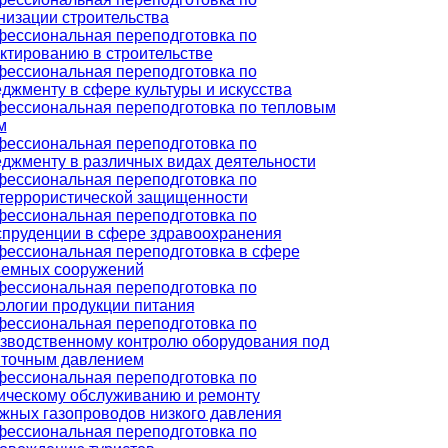
низации строительства
ессиональная переподготовка по
ктированию в строительстве
ессиональная переподготовка по
джменту в сфере культуры и искусства
ессиональная переподготовка по тепловым
м
ессиональная переподготовка по
джменту в различных видах деятельности
ессиональная переподготовка по
террористической защищенности
ессиональная переподготовка по
пруденции в сфере здравоохранения
ессиональная переподготовка в сфере
емных сооружений
ессиональная переподготовка по
ологии продукции питания
ессиональная переподготовка по
зводственному контролю оборудования под
точным давлением
ессиональная переподготовка по
ическому обслуживанию и ремонту
жных газопроводов низкого давления
ессиональная переподготовка по