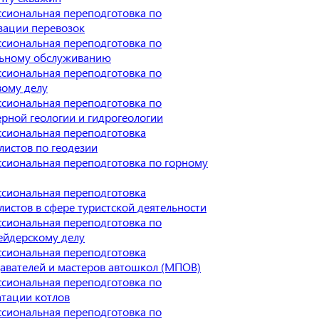
сиональная переподготовка по
зации перевозок
сиональная переподготовка по
ьному обслуживанию
сиональная переподготовка по
вому делу
сиональная переподготовка по
рной геологии и гидрогеологии
сиональная переподготовка
листов по геодезии
сиональная переподготовка по горному
сиональная переподготовка
листов в сфере туристской деятельности
сиональная переподготовка по
йдерскому делу
сиональная переподготовка
авателей и мастеров автошкол (МПОВ)
сиональная переподготовка по
атации котлов
сиональная переподготовка по