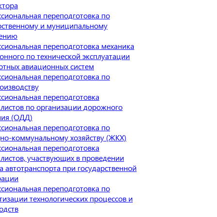
ктора
сиональная переподготовка по
рственному и муниципальному
лению
сиональная переподготовка механика
онного по технической эксплуатации
отных авиационных систем
сиональная переподготовка по
оизводству
сиональная переподготовка
листов по организации дорожного
ия (ОДД)
сиональная переподготовка по
о-коммунальному хозяйству (ЖКХ)
сиональная переподготовка
листов, участвующих в проведении
а автотранспорта при государственной
рации
сиональная переподготовка по
тизации технологических процессов и
одств