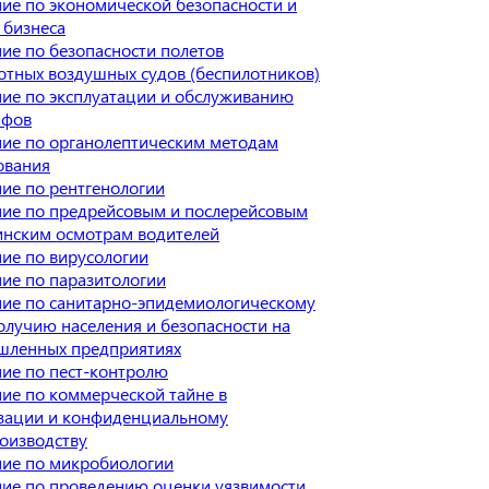
ие по экономической безопасности и
 бизнеса
ие по безопасности полетов
отных воздушных судов (беспилотников)
ие по эксплуатации и обслуживанию
афов
ие по органолептическим методам
ования
ие по рентгенологии
ие по предрейсовым и послерейсовым
нским осмотрам водителей
ие по вирусологии
ие по паразитологии
ие по санитарно-эпидемиологическому
олучию населения и безопасности на
ленных предприятиях
ие по пест-контролю
ие по коммерческой тайне в
зации и конфиденциальному
оизводству
ие по микробиологии
ие по проведению оценки уязвимости