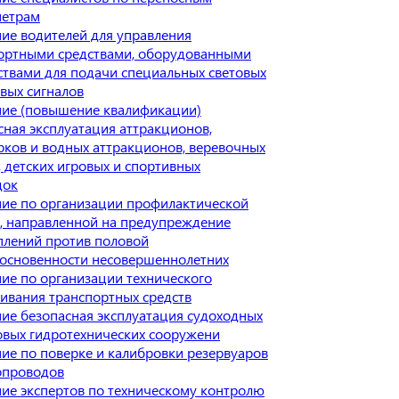
метрам
ие водителей для управления
ортными средствами, оборудованными
ствами для подачи специальных световых
овых сигналов
ие (повышение квалификации)
сная эксплуатация аттракционов,
рков и водных аттракционов, веревочных
, детских игровых и спортивных
док
ие по организации профилактической
, направленной на предупреждение
плений против половой
основенности несовершеннолетних
ие по организации технического
ивания транспортных средств
ие безопасная эксплуатация судоходных
овых гидротехнических сооружени
ие по поверке и калибровки резервуаров
опроводов
ие экспертов по техническому контролю