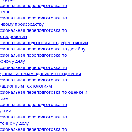
сиональная переподготовка по
ктуре
сиональная переподготовка по
ивому производству
сиональная переподготовка по
етеорологии
сиональная подготовка по дефектологии
сиональная переподготовка по дизайну
сиональная переподготовка по
рному делу
сиональная переподготовка по
рным системам зданий и сооружений
сиональная переподготовка по
ационным технологиям
сиональная переподготовка по оценке и
тизе
сиональная переподготовка по
ургии
сиональная переподготовка по
течному делу
сиональная переподготовка по