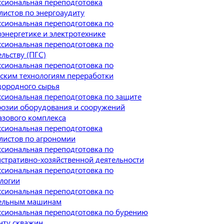
сиональная переподготовка
листов по энергоаудиту
сиональная переподготовка по
оэнергетике и электротехнике
сиональная переподготовка по
ельству (ПГС)
сиональная переподготовка по
ским технологиям переработки
дородного сырья
сиональная переподготовка по защите
розии оборудования и сооружений
азового комплекса
сиональная переподготовка
листов по агрономии
сиональная переподготовка по
стративно-хозяйственной деятельности
сиональная переподготовка по
логии
сиональная переподготовка по
ельным машинам
сиональная переподготовка по бурению
нту скважин