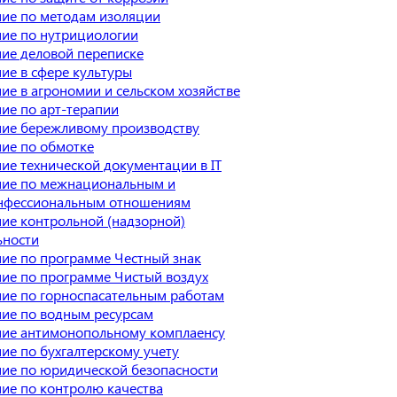
ие по методам изоляции
ие по нутрициологии
ие деловой переписке
ие в сфере культуры
ие в агрономии и сельском хозяйстве
ие по арт-терапии
ие бережливому производству
ие по обмотке
ие технической документации в IT
ие по межнациональным и
нфессиональным отношениям
ие контрольной (надзорной)
ьности
ие по программе Честный знак
ие по программе Чистый воздух
ие по горноспасательным работам
ие по водным ресурсам
ие антимонопольному комплаенсу
ие по бухгалтерскому учету
ие по юридической безопасности
ие по контролю качества