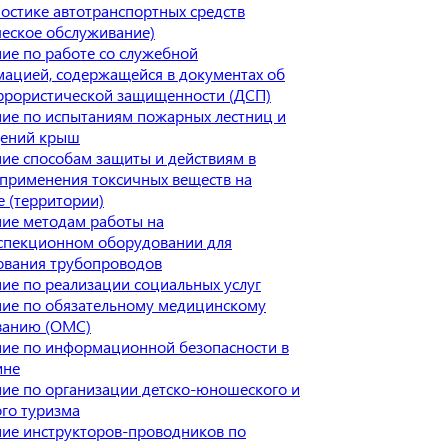
ностике автотранспортных средств
ческое обслуживание)
ие по работе со служебной
ацией, содержащейся в документах об
ррористической защищенности (ДСП)
ие по испытаниям пожарных лестниц и
дений крыш
ие способам защиты и действиям в
 применения токсичных веществ на
е (территории)
ие методам работы на
спекционном оборудовании для
ования трубопроводов
ие по реализации социальных услуг
ие по обязательному медицинскому
ванию (ОМС)
ие по информационной безопасности в
ине
ие по организации детско-юношеского и
ого туризма
ие инструкторов-проводников по