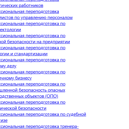
гических работников
сиональная переподготовка
листов по управлению персоналом
сиональная переподготовка по
ектологии
сиональная переподготовка по
ой безопасности на предприятии
сиональная переподготовка по
огии и стандартизации
сиональная переподготовка по
му делу
сиональная переподготовка по
ичному бизнесу
сиональная переподготовка по
ленной безопасность опасных
одственных объектов (ОПО)
сиональная переподготовка по
ической безопасности
сиональная переподготовка по судебной
тизе
сиональная переподготовка тренера-