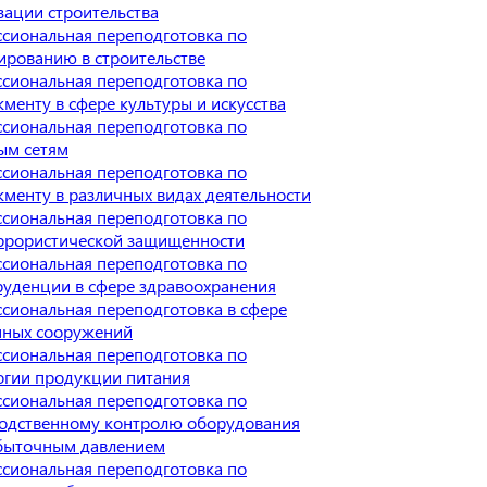
зации строительства
сиональная переподготовка по
ированию в строительстве
сиональная переподготовка по
менту в сфере культуры и искусства
сиональная переподготовка по
ым сетям
сиональная переподготовка по
менту в различных видах деятельности
сиональная переподготовка по
ррористической защищенности
сиональная переподготовка по
уденции в сфере здравоохранения
сиональная переподготовка в сфере
ных сооружений
сиональная переподготовка по
огии продукции питания
сиональная переподготовка по
одственному контролю оборудования
быточным давлением
сиональная переподготовка по