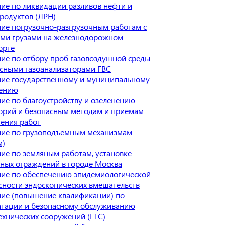
ие по ликвидации разливов нефти и
родуктов (ЛРН)
ие погрузочно-разгрузочным работам с
ми грузами на железнодорожном
орте
ие по отбору проб газовоздушной среды
сными газоанализаторами ГВС
ие государственному и муниципальному
лению
ие по благоустройству и озеленению
орий и безопасным методам и приемам
ения работ
ие по грузоподъемным механизмам
м)
ие по земляным работам, установке
ных ограждений в городе Москва
ие по обеспечению эпидемиологической
сности эндоскопических вмешательств
ие (повышение квалификации) по
атации и безопасному обслуживанию
ехнических сооружений (ГТС)