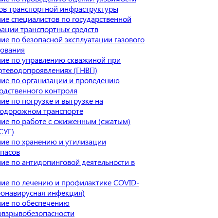
ов транспортной инфраструктуры
ие специалистов по государственной
рации транспортных средств
ие по безопасной эксплуатации газового
ования
ие по управлению скважиной при
фтеводопроявлениях (ГНВП)
ие по организации и проведению
одственного контроля
ие по погрузке и выгрузке на
одорожном транспорте
ие по работе с сжиженным (сжатым)
СУГ)
ие по хранению и утилизации
пасов
ие по антидопинговой деятельности в
ие по лечению и профилактике COVID-
ронавирусная инфекция)
ие по обеспечению
взрывобезопасности