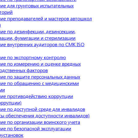
ие для грунтовых испытательных
торий
ие преподавателей и мастеров автошкол
)
ие по дезинфекции, дезинсекции,
зации, фумигации и стерилизации
ие внутренних аудиторов по СМК ISO
ие по экспортному контролю
ие по измерению и оценке вредных
одственных факторов
ие по защите персональных данных
ие по обращению с медицинскими
ми
ие противодействию коррупции
оррупции)
ие по доступной среде для инвалидов
сы обеспечения доступности инвалидов)
ие по организации воинского учета
ие по безопасной эксплуатации
оустановок