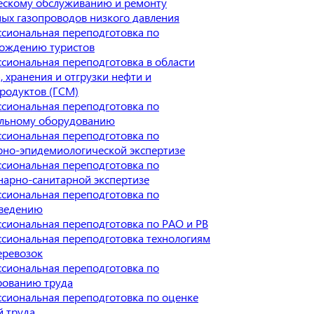
ескому обслуживанию и ремонту
ых газопроводов низкого давления
сиональная переподготовка по
ождению туристов
сиональная переподготовка в области
, хранения и отгрузки нефти и
родуктов (ГСМ)
сиональная переподготовка по
льному оборудованию
сиональная переподготовка по
рно-эпидемиологической экспертизе
сиональная переподготовка по
нарно-санитарной экспертизе
сиональная переподготовка по
ведению
сиональная переподготовка по РАО и РВ
сиональная переподготовка технологиям
еревозок
сиональная переподготовка по
ованию труда
сиональная переподготовка по оценке
й труда