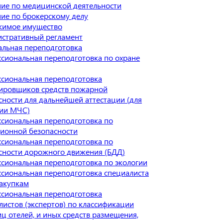
ие по медицинской деятельности
ие по брокерскому делу
жимое имущество
стративный регламент
льная переподготовка
сиональная переподготовка по охране
сиональная переподготовка
ировщиков средств пожарной
сности для дальнейшей аттестации (для
ии МЧС)
сиональная переподготовка по
ионной безопасности
сиональная переподготовка по
сности дорожного движения (БДД)
сиональная переподготовка по экологии
сиональная переподготовка специалиста
закупкам
сиональная переподготовка
листов (экспертов) по классификации
иц отелей, и иных средств размещения,