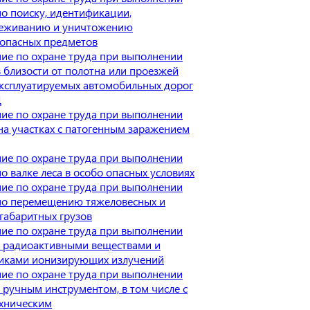
по поиску, идентификации,
еживанию и уничтожению
опасных предметов
ие по охране труда при выполнении
в близости от полотна или проезжей
эксплуатируемых автомобильных дорог
Д
ие по охране труда при выполнении
 на участках с патогенным заражением
ие по охране труда при выполнении
по валке леса в особо опасных условиях
ие по охране труда при выполнении
по перемещению тяжеловесных и
габаритных грузов
ие по охране труда при выполнении
с радиоактивными веществами и
иками ионизирующих излучений
ие по охране труда при выполнении
с ручным инструментом, в том числе с
хническим