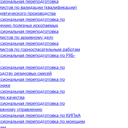
сиональная переподготовка
листов по валидации (квалификации)
евтического производства
сиональная переподготовка по
ению полезных ископаемых
сиональная переподготовка
листов по архивному делу
сиональная переподготовка
листов по горноспасательным работам
сиональная переподготовка по РХБ-
е
сиональная переподготовка по
одству резиновых смесей
сиональная переподготовка по
хнике
сиональная переподготовка по
лю качества
сиональная переподготовка по
ажному управлению
сиональная переподготовка по КИПиА
сиональная переподготовка по моющим
вам