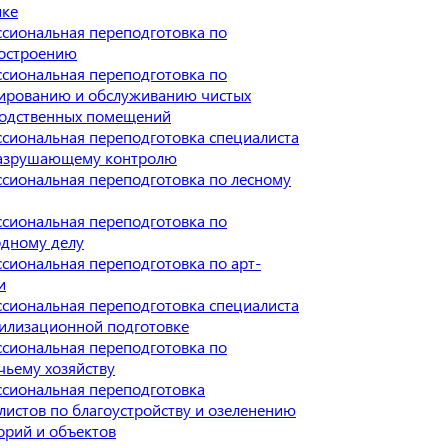
ике
сиональная переподготовка по
остроению
сиональная переподготовка по
ированию и обслуживанию чистых
одственных помещений
сиональная переподготовка специалиста
разрушающему контролю
сиональная переподготовка по лесному
сиональная переподготовка по
дному делу
сиональная переподготовка по арт-
и
сиональная переподготовка специалиста
илизационной подготовке
сиональная переподготовка по
чьему хозяйству
сиональная переподготовка
листов по благоустройству и озеленению
орий и объектов