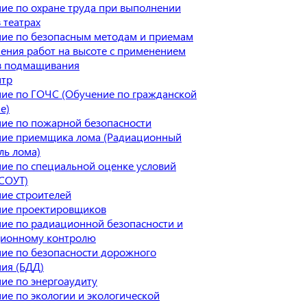
ие по охране труда при выполнении
 театрах
ие по безопасным методам и приемам
ения работ на высоте с применением
в подмащивания
нтр
ие по ГОЧС (Обучение по гражданской
е)
ие по пожарной безопасности
ие приемщика лома (Радиационный
ль лома)
ие по специальной оценке условий
(СОУТ)
ие строителей
ие проектировщиков
ие по радиационной безопасности и
ионному контролю
ие по безопасности дорожного
ия (БДД)
ие по энергоаудиту
ие по экологии и экологической