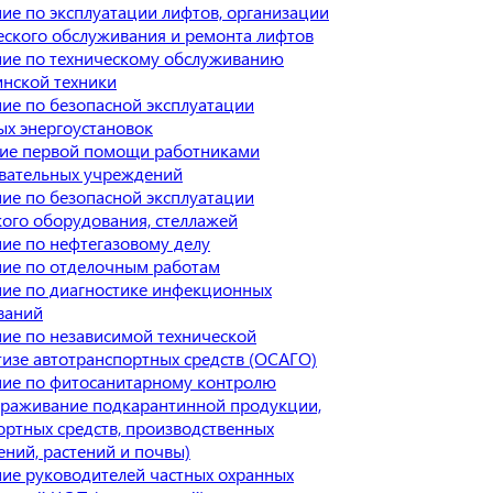
ие по эксплуатации лифтов, организации
еского обслуживания и ремонта лифтов
ие по техническому обслуживанию
нской техники
ие по безопасной эксплуатации
ых энергоустановок
ие первой помощи работниками
вательных учреждений
ие по безопасной эксплуатации
кого оборудования, стеллажей
ие по нефтегазовому делу
ие по отделочным работам
ие по диагностике инфекционных
ваний
ие по независимой технической
тизе автотранспортных средств (ОСАГО)
ие по фитосанитарному контролю
араживание подкарантинной продукции,
ортных средств, производственных
ний, растений и почвы)
ие руководителей частных охранных