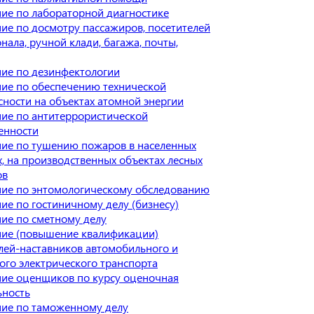
ие по лабораторной диагностике
ие по досмотру пассажиров, посетителей
нала, ручной клади, багажа, почты,
ие по дезинфектологии
ие по обеспечению технической
сности на объектах атомной энергии
ие по антитеррористической
енности
ие по тушению пожаров в населенных
х, на производственных объектах лесных
ов
ие по энтомологическому обследованию
ие по гостиничному делу (бизнесу)
ие по сметному делу
ие (повышение квалификации)
лей-наставников автомобильного и
ого электрического транспорта
ие оценщиков по курсу оценочная
ьность
ие по таможенному делу