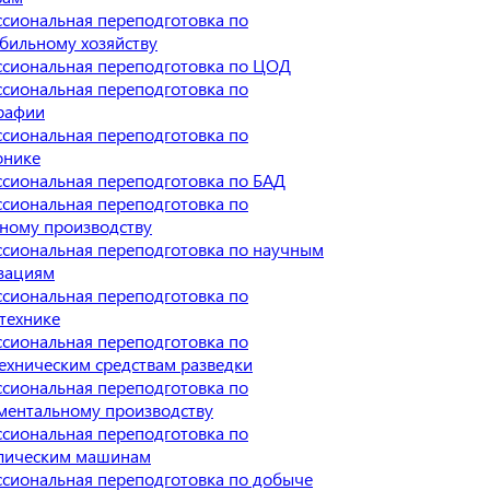
сиональная переподготовка по
бильному хозяйству
сиональная переподготовка по ЦОД
сиональная переподготовка по
рафии
сиональная переподготовка по
онике
сиональная переподготовка по БАД
сиональная переподготовка по
ному производству
сиональная переподготовка по научным
зациям
сиональная переподготовка по
технике
сиональная переподготовка по
ехническим средствам разведки
сиональная переподготовка по
ментальному производству
сиональная переподготовка по
лическим машинам
сиональная переподготовка по добыче