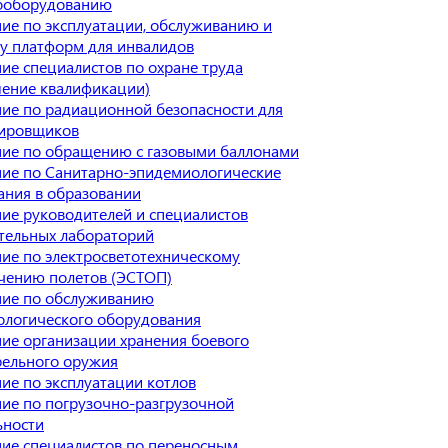
ооборудованию
ие по эксплуатации, обслуживанию и
у платформ для инвалидов
ие специалистов по охране труда
ение квалификации)
ие по радиационной безопасности для
ировщиков
ие по обращению с газовыми баллонами
ие по Санитарно-эпидемиологические
ания в образовании
ие руководителей и специалистов
тельных лабораторий
ие по электросветотехническому
чению полетов (ЭСТОП)
ие по обслуживанию
ологического оборудования
ие организации хранения боевого
рельного оружия
ие по эксплуатации котлов
ие по погрузочно-разгрузочной
ьности
ие специалистов по переносным