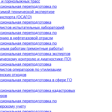
 и горнолыжных трасс
сиональная переподготовка по
симой технической экспертизе
анспорта (ОСАГО)
сиональная переподготовка
листов испытательных лабораторий
сиональная переподготовка по
ению в нефтегазовой отрасли
сиональная переподготовка по
чным работам (ремонтные работы)
сиональная переподготовка экспертов
ническому контролю и диагностике (ТО)
сиональная переподготовка
листов операторов по утилизации
нских отходов
сиональная переподготовка в сфере ГО
сиональная переподготовка кадастровых
еров
сиональная переподготовка по
терскому учету
сиональная переподготовка