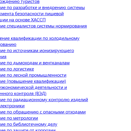
ождению туристов
ие по разработке и внедрению системы
мента безопасности пищевой
ции на основе ХАССП
ие специалистов системы нормирования
ние квалификации по холодильному
дованию
ие по источникам ионизирующего
ния
ие по дымоходам и вентканалам
ие по логистике
ие по лесной промышленности
ие (повышение квалификации)
экономической деятельности и
нного контроля (ВЭД)
ие по радиационному контролю изделий
лектроники
ие по обращению с опасными отходами
ие по метрологии
ие по библиотечному делу
ие по защите от коррозии