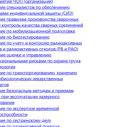
иятий ЧОП (организаций)
ие специалистов по обеспечению
вами индивидуальной защиты (СИЗ)
ие правилам производства сварочных
и контроль качества сварных соединений
ие по мобилизационной подготовке
ие по биотестированию
ие по учету и контролю радиоактивных
в и радиоактивных отходов (РВ и РАО)
ие оценке и управлению
сиональными рисками по охране труда
иология
ие по транспортированию, хранению
биологических лекарственных
атов
ие безопасным методам и приемам
 при эксплуатации лазерного
ования
ие по экспертизе временной
оспособности
ие по сестринскому делу
ие по паллиативной помощи