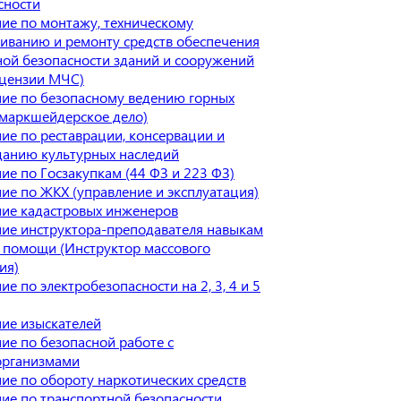
сности
ие по монтажу, техническому
иванию и ремонту средств обеспечения
ой безопасности зданий и сооружений
ицензии МЧС)
ие по безопасному ведению горных
(маркшейдерское дело)
ие по реставрации, консервации и
данию культурных наследий
ие по Госзакупкам (44 ФЗ и 223 ФЗ)
ие по ЖКХ (управление и эксплуатация)
ие кадастровых инженеров
ие инструктора-преподавателя навыкам
 помощи (Инструктор массового
ия)
е по электробезопасности на 2, 3, 4 и 5
ие изыскателей
ие по безопасной работе с
организмами
ие по обороту наркотических средств
ие по транспортной безопасности