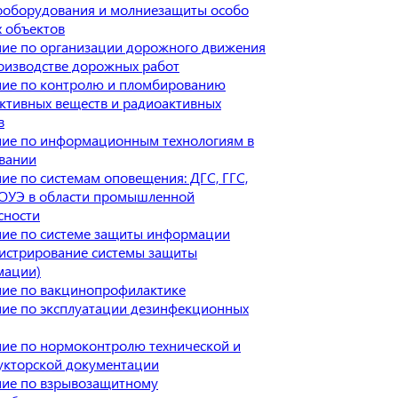
ооборудования и молниезащиты особо
 объектов
ие по организации дорожного движения
оизводстве дорожных работ
ие по контролю и пломбированию
ктивных веществ и радиоактивных
в
ие по информационным технологиям в
вании
ие по системам оповещения: ДГС, ГГС,
ОУЭ в области промышленной
сности
ие по системе защиты информации
истрирование системы защиты
мации)
ие по вакцинопрофилактике
ие по эксплуатации дезинфекционных
ие по нормоконтролю технической и
укторской документации
ие по взрывозащитному