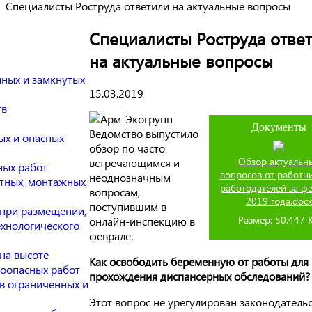
Специалисты Роструда ответили на актуальные вопросы
Специалисты Роструда отве
на актуальные вопросы
нных и замкнутых
15.03.2019
тв
Документы
Ведомство выпустило
ых и опасных
обзор по часто
Обзор актуальн
встречающимся и
ных работ
вопросов от работн
неоднозначным
нтных, монтажных
работодателей за ф
вопросам,
2019 года.docx
поступившим в
 при размещении,
Размер: 50.447 
онлайн-инспекцию в
ехнологического
феврале.
на высоте
Как освободить беременную от работы для
роопасных работ
прохождения диспансерных обследований?
в ограниченных и
Этот вопрос не урегулирован законодатель