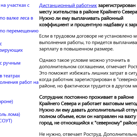
на участках с
Дистанционный работник
зарегистрирован
месту жительства в районе Крайнего Севера
о валке леса в
Нужно ли ему выплачивать районный
коэффициент и процентную надбавку к зар
т по перемещению
Если в трудовом договоре не установлено м
выполнения работы, то придется выплачива
с
зарплату в повышенном размере.
изирующих
Однако такое условие можно уточнить в
 с ручным
дополнительном соглашении, отмечает Рост
Это поможет избежать лишних затрат в сит
в театрах
когда работник зарегистрирован в "северно
олнения работ на
районе, но фактически трудится в другом ме
Сотрудник постоянно проживает в районе
ороне)
Крайнего Севера и работает вахтовым мето
Нужно ли ему давать дополнительный отпус
ль лома)
полном объеме, если он направлен на вахту
СОУТ)
город, не относящийся к "северному" район
Не нужно, отвечает Роструд. Дополнительн