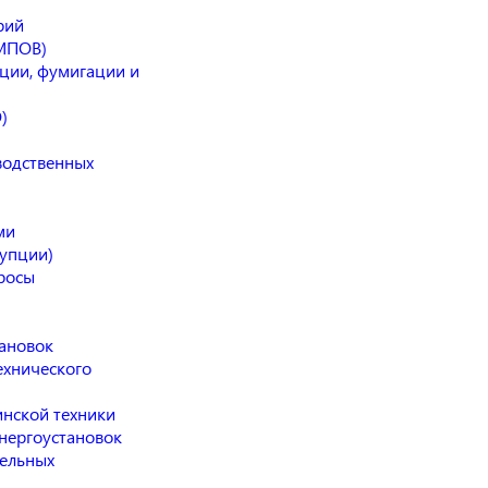
рий
(МПОВ)
ции, фумигации и
)
водственных
ми
упции)
росы
тановок
ехнического
нской техники
нергоустановок
ельных