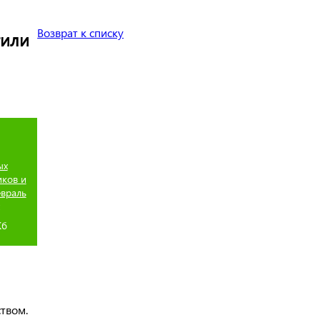
Возврат к списку
тили
ых
иков и
евраль
Кб
ством.