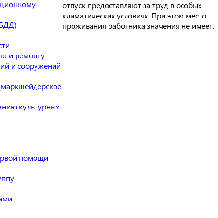
ационному
отпуск предоставляют за труд в особых
климатических условиях. При этом место
(БДД)
проживания работника значения не имеет.
сти
ию и ремонту
ний и сооружений
 (маркшейдерское
данию культурных
ервой помощи
уппу
мами