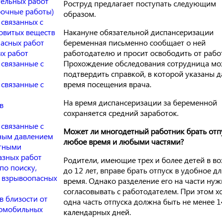
тельных работ
Роструд предлагает поступать следующим
рочные работы)
образом.
 связанных с
Накануне обязательной диспансеризации
овитых веществ
беременная письменно сообщает о ней
пасных работ
работодателю и просит освободить от рабо
ых работ
Прохождение обследования сотрудница мо
 связанные с
подтвердить справкой, в которой указаны д
время посещения врача.
 связанные с
На время диспансеризации за беременной
в
сохраняется средний заработок.
 связанные с
Может ли многодетный работник брать отп
чным давлением
любое время и любыми частями?
отными
азных работ
Родители, имеющие трех и более детей в во
по поиску,
до 12 лет, вправе брать отпуск в удобное дл
 взрывоопасных
время. Однако разделение его на части ну
согласовывать с работодателем. При этом х
в близости от
одна часть отпуска должна быть не менее 1
томобильных
календарных дней.