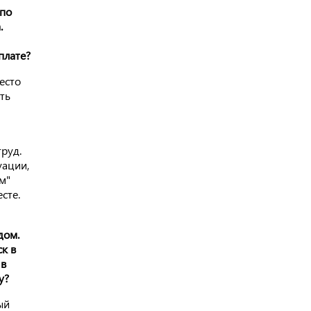
 по
.
плате?
есто
ть
руд.
уации,
м"
сте.
дом.
к в
 в
у?
ый