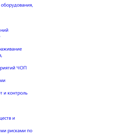
 оборудования,
аний
е
раживание
,
приятий ЧОП
ами
т и контроль
ществ и
ми рисками по