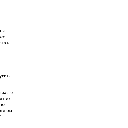
ты.
жет
ата и
уск в
зрасте
я них
жно
отя бы
4